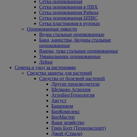
Сетка оцинкованная
Сетка оцинкованная в ПВХ
Сетка оцинкованная Рабица
Сетка оцинкованная ЦПВС
Сетка пластиковая в рулонах
Оцинкованные емкости
Ведра стальные оцинкованные
Баки, канистры, бидоны стальные
оцинкованные
Ванны, тазы стальные оцинкованные
Умывальники оцинкованные
Лейки
Семена и уход за растениями
Средства защиты для растений
Средства от болезней растений
Другие производители
Щелково Агрохим
АгроБиоТехнология
Август
Башинком
БиоКомплекс
БиоМастер
Ваше хозяйство
Грин Бэлт (Техноэкспорт)
Джой (Страда)