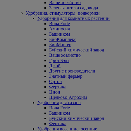
Ваше хозяйство
Зеленая аптека садовода
Удобрения, стимуляторы, подкормки
Удобрения для комнатных растений
Bona Forte
Аминосил
Башинком
БиоКомплекс
БиоМастер
Буйский химический завод
Ваше хозяйство
Грин Бэлт
Джой
Другие производители
Знатный фермер
Ортон
Фертика
Цион
Щелково-Агрохим
Удобрения для газона
Bona Forte
Башинком
Буйский химический завод
Фертика
Удобрения весенние, осенние