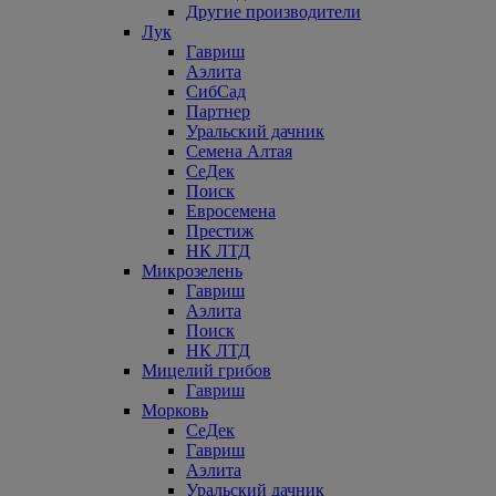
Другие производители
Лук
Гавриш
Аэлита
СибСад
Партнер
Уральский дачник
Семена Алтая
СеДек
Поиск
Евросемена
Престиж
НК ЛТД
Микрозелень
Гавриш
Аэлита
Поиск
НК ЛТД
Мицелий грибов
Гавриш
Морковь
СеДек
Гавриш
Аэлита
Уральский дачник