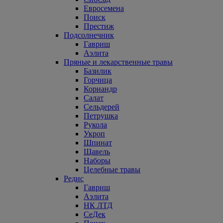
Евросемена
Поиск
Престиж
Подсолнечник
Гавриш
Аэлита
Пряные и лекарственные травы
Базилик
Горчица
Кориандр
Салат
Сельдерей
Петрушка
Рукола
Укроп
Шпинат
Щавель
Наборы
Целебные травы
Редис
Гавриш
Аэлита
НК ЛТД
СеДек