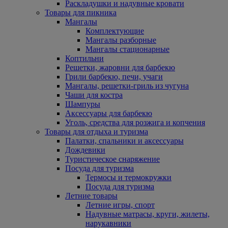
Раскладушки и надувные кровати
Товары для пикника
Мангалы
Комплектующие
Мангалы разборные
Мангалы стационарные
Коптильни
Решетки, жаровни для барбекю
Грили барбекю, печи, учаги
Мангалы, решетки-гриль из чугуна
Чаши для костра
Шампуры
Аксессуары для барбекю
Уголь, средства для розжига и копчения
Товары для отдыха и туризма
Палатки, спальники и аксессуары
Дождевики
Туристическое снаряжение
Посуда для туризма
Термосы и термокружки
Посуда для туризма
Летние товары
Летние игры, спорт
Надувные матрасы, круги, жилеты,
нарукавники