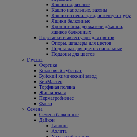
Кашпо подвесные
Кашпо напольные, вазоны
Кашпо на перила, водосточную трубу
Ящики балконные
Кронштейны, держатели д/кашпо,
ящиков балконных
Подставки и аксессуары для цветов
Опоры, шпалеры для цветов
Подставки для цветов напольные
Поддоны для цветов
Грунты
Фертика
Кокосовый субстрат
Буйский химический завод
БиоМастер
Торфяная поляна
Живая земля
Пермагробизнес
Фаско
Семена
Семена балконные
Дайкон
Гавриш
Аэлита
Уральский дачник