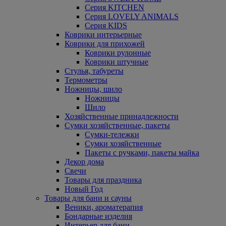
Серия KITCHEN
Серия LOVELY ANIMALS
Серия KIDS
Коврики интерьерные
Коврики для прихожей
Коврики рулонные
Коврики штучные
Стулья, табуреты
Термометры
Ножницы, шило
Ножницы
Шило
Хозяйственные принадлежности
Сумки хозяйственные, пакеты
Сумки-тележки
Сумки хозяйственные
Пакеты с ручками, пакеты майка
Декор дома
Свечи
Товары для праздника
Новый Год
Товары для бани и сауны
Веники, ароматерапия
Бондарные изделия
Интерьер для бани