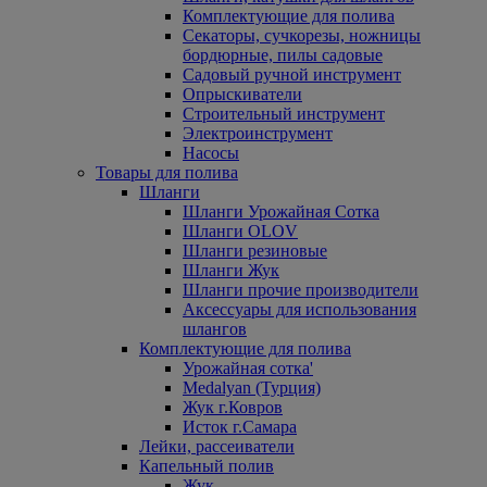
Комплектующие для полива
Секаторы, сучкорезы, ножницы
бордюрные, пилы садовые
Садовый ручной инструмент
Опрыскиватели
Строительный инструмент
Электроинструмент
Насосы
Товары для полива
Шланги
Шланги Урожайная Сотка
Шланги OLOV
Шланги резиновые
Шланги Жук
Шланги прочие производители
Аксессуары для использования
шлангов
Комплектующие для полива
Урожайная сотка'
Medalyan (Турция)
Жук г.Ковров
Исток г.Самара
Лейки, рассеиватели
Капельный полив
Жук