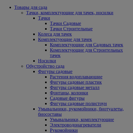
Товары для сада
Тачки, комплектующие для тачек, носилки
Тачки
Тачки Садовые
Тачки Строительные
Колеса для тачек
Комплектующие для тачек
Комплектующие для Садовых тачек
Комплектующие для Строительных
тачек
Носилки
Обустройство сада
Фигуры садовые
Растения водоплавающие
Фигуры садовые пластик
Фигуры садовые металл
Фонтаны, колонки
Садовые фигуры
Фигуры садовые полистоун
Умывальники, рукомойники, биотуалеты,
биосоставы
Умывальники, комплектующие
Электроводонагреватели
Рукомойники