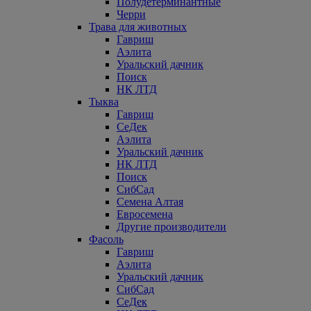
Полудетерминантные
Черри
Трава для животных
Гавриш
Аэлита
Уральский дачник
Поиск
НК ЛТД
Тыква
Гавриш
СеДек
Аэлита
Уральский дачник
НК ЛТД
Поиск
СибСад
Семена Алтая
Евросемена
Другие производители
Фасоль
Гавриш
Аэлита
Уральский дачник
СибСад
СеДек