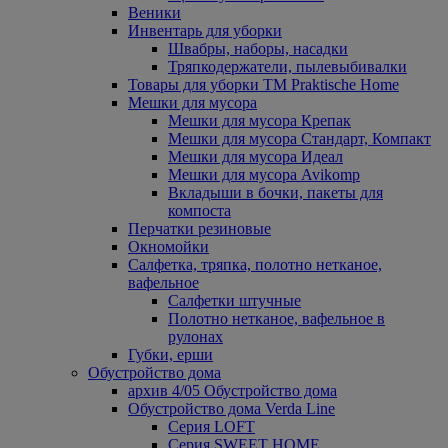
Веники
Инвентарь для уборки
Швабры, наборы, насадки
Тряпкодержатели, пылевыбивалки
Товары для уборки ТМ Praktische Home
Мешки для мусора
Мешки для мусора Крепак
Мешки для мусора Стандарт, Компакт
Мешки для мусора Идеал
Мешки для мусора Avikomp
Вкладыши в бочки, пакеты для
компоста
Перчатки резиновые
Окномойки
Салфетка, тряпка, полотно нетканое,
вафельное
Салфетки штучные
Полотно нетканое, вафельное в
рулонах
Губки, ерши
Обустройство дома
архив 4/05 Обустройство дома
Обустройство дома Verda Line
Серия LOFT
Серия SWEET HOME