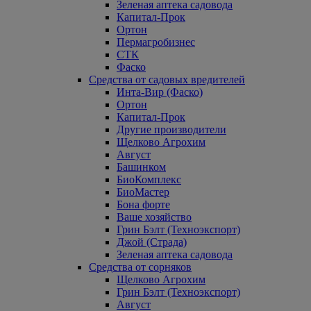
Зеленая аптека садовода
Капитал-Прок
Ортон
Пермагробизнес
СТК
Фаско
Средства от садовых вредителей
Инта-Вир (Фаско)
Ортон
Капитал-Прок
Другие производители
Щелково Агрохим
Август
Башинком
БиоКомплекс
БиоМастер
Бона форте
Ваше хозяйство
Грин Бэлт (Техноэкспорт)
Джой (Страда)
Зеленая аптека садовода
Средства от сорняков
Щелково Агрохим
Грин Бэлт (Техноэкспорт)
Август