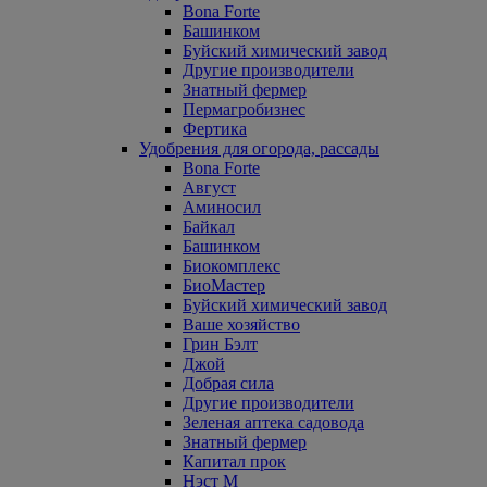
Bona Forte
Башинком
Буйский химический завод
Другие производители
Знатный фермер
Пермагробизнес
Фертика
Удобрения для огорода, рассады
Bona Forte
Август
Аминосил
Байкал
Башинком
Биокомплекс
БиоМастер
Буйский химический завод
Ваше хозяйство
Грин Бэлт
Джой
Добрая сила
Другие производители
Зеленая аптека садовода
Знатный фермер
Капитал прок
Нэст М