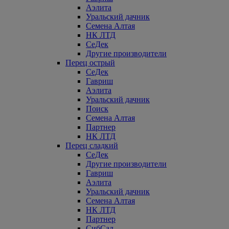
Аэлита
Уральский дачник
Семена Алтая
НК ЛТД
СеДек
Другие производители
Перец острый
СеДек
Гавриш
Аэлита
Уральский дачник
Поиск
Семена Алтая
Партнер
НК ЛТД
Перец сладкий
СеДек
Другие производители
Гавриш
Аэлита
Уральский дачник
Семена Алтая
НК ЛТД
Партнер
СибСад