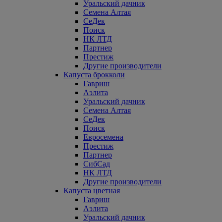
Уральский дачник
Семена Алтая
СеДек
Поиск
НК ЛТД
Партнер
Престиж
Другие производители
Капуста брокколи
Гавриш
Аэлита
Уральский дачник
Семена Алтая
СеДек
Поиск
Евросемена
Престиж
Партнер
СибСад
НК ЛТД
Другие производители
Капуста цветная
Гавриш
Аэлита
Уральский дачник