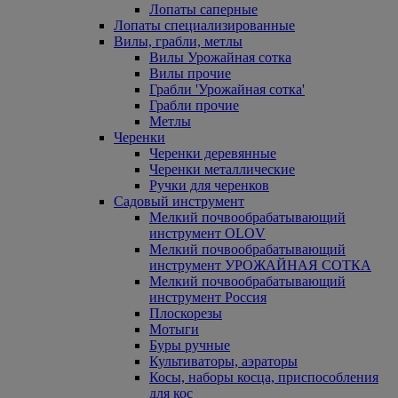
Лопаты саперные
Лопаты специализированные
Вилы, грабли, метлы
Вилы Урожайная сотка
Вилы прочие
Грабли 'Урожайная сотка'
Грабли прочие
Метлы
Черенки
Черенки деревянные
Черенки металлические
Ручки для черенков
Садовый инструмент
Мелкий почвообрабатывающий
инструмент OLOV
Мелкий почвообрабатывающий
инструмент УРОЖАЙНАЯ СОТКА
Мелкий почвообрабатывающий
инструмент Россия
Плоскорезы
Мотыги
Буры ручные
Культиваторы, аэраторы
Косы, наборы косца, приспособления
для кос