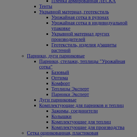
Пленка армированная ЛЕСКА
Тенты
Укрывной материал, геотекстиль
Урожайная сотка в рулонах
Урожайная сотка в индивидуальной
упаковке
Укрывной материал других
производителей
Геотекстиль, изделия д/защиты
растений
Парники, дуги парниковые
Парники, стелажи, теплицы "Урожайная
сотка"
Базовый
Оптима
Комфорт
Теплицы Эксперт
Парники Эксперт
Дуги парниковые
Комплектующие для парников и теплиц
Зажимы, соединители
Колышки
Комплектующие для теплиц
Комплектующие для производства
Сетка оцинкованная, пластиковая