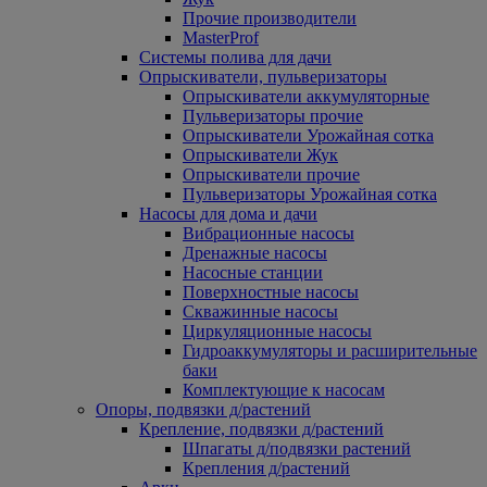
Прочие производители
MasterProf
Системы полива для дачи
Опрыскиватели, пульверизаторы
Опрыскиватели аккумуляторные
Пульверизаторы прочие
Опрыскиватели Урожайная сотка
Опрыскиватели Жук
Опрыскиватели прочие
Пульверизаторы Урожайная сотка
Насосы для дома и дачи
Вибрационные насосы
Дренажные насосы
Насосные станции
Поверхностные насосы
Скважинные насосы
Циркуляционные насосы
Гидроаккумуляторы и расширительные
баки
Комплектующие к насосам
Опоры, подвязки д/растений
Крепление, подвязки д/растений
Шпагаты д/подвязки растений
Крепления д/растений