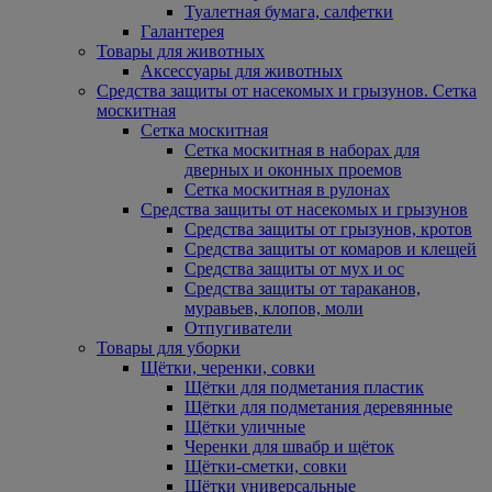
Туалетная бумага, салфетки
Галантерея
Товары для животных
Аксессуары для животных
Средства защиты от насекомых и грызунов. Сетка
москитная
Сетка москитная
Сетка москитная в наборах для
дверных и оконных проемов
Сетка москитная в рулонах
Средства защиты от насекомых и грызунов
Средства защиты от грызунов, кротов
Средства защиты от комаров и клещей
Средства защиты от мух и ос
Средства защиты от тараканов,
муравьев, клопов, моли
Отпугиватели
Товары для уборки
Щётки, черенки, совки
Щётки для подметания пластик
Щётки для подметания деревянные
Щётки уличные
Черенки для швабр и щёток
Щётки-сметки, совки
Щётки универсальные