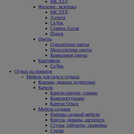
НК ЛТД
Физалис, экзотика
НК ЛТД
Аэлита
СеДек
Семена Алтая
Поиск
Цветы
Однолетние цветы
Многолетние цветы
Комнатные цветы
Картофель
СеДек
Отдых на природе
Мебель для сада и отдыха
Коконы, диваны подвесные
Качели
Качели прочие, гамаки
Комплектующие
Качели Ольса
Мебель садовая
Наборы садовой мебели
Кресла, диваны, шезлонги
Стулья, табуреты, скамейки
Столы