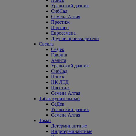
Поиск
Уральский дачник
СибСад
Семена Алтая
Престиж
Партнер
Евросемена
Другие производители
Свекла
СеДек
Гавриш
Аэлита
Уральский дачник
СибСад
Поиск
НК ЛТД
Престиж
Семена Алтая
Табак курительный
СеДек
Уральский дачник
Семена Алтая
Томат
Детерминантные
Индетерминантные