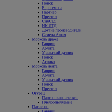
Поиск
Евросемена
Партнер
Престиж
СибСад
НК ЛТД
Другие производители
Семена Алтая
Морковь драже
Гавриш
Аэлита
Уральский дачник
Поиск
Агрико
Морковь лента
Гавриш
Аэлита
Уральский дачник
Поиск
Престиж
Огурец
Партенокарпические
Пчёлоопыляемые
Патиссон
Гавриш