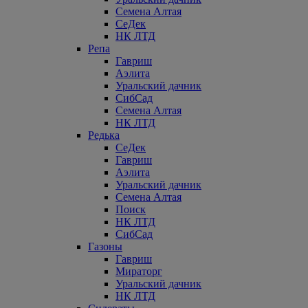
Семена Алтая
СеДек
НК ЛТД
Репа
Гавриш
Аэлита
Уральский дачник
СибСад
Семена Алтая
НК ЛТД
Редька
СеДек
Гавриш
Аэлита
Уральский дачник
Семена Алтая
Поиск
НК ЛТД
СибСад
Газоны
Гавриш
Мираторг
Уральский дачник
НК ЛТД