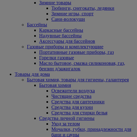
Зимние товары
Тюбинги, снегокаты, ледянки
Зимние игры, спорт
Сани-волокуши
Бассейны
Каркасные бассейны
Надувные бассейны
Аксессуары для бассейнов
Газовые приборы и комплектующие
Портативные газовые приборы, газ
Горелки газовые
Масло бытовое, смазка силиконовая, газ,
бензин д/зажигалок
Товары для дома
Бытовая химия, товары для гигиены, галантерея
Бытовая химия
Освежители воздуха
Чистящие средства
Средства для сантехники
Средства для кухни
Средства для стирки белья
Средства личной гигиены
Уход за телом
Мочалки, губки, принадлежности для
бани и сауны