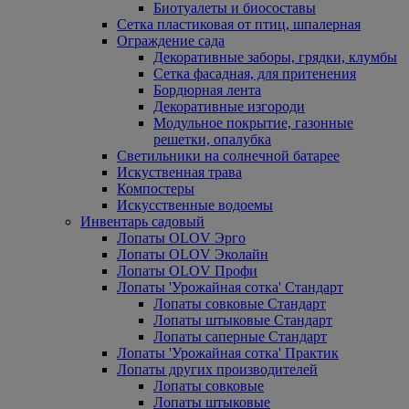
Биотуалеты и биосоставы
Сетка пластиковая от птиц, шпалерная
Ограждение сада
Декоративные заборы, грядки, клумбы
Сетка фасадная, для притенения
Бордюрная лента
Декоративные изгороди
Модульное покрытие, газонные
решетки, опалубка
Светильники на солнечной батарее
Искуственная трава
Компостеры
Искусственные водоемы
Инвентарь садовый
Лопаты OLOV Эрго
Лопаты OLOV Эколайн
Лопаты OLOV Профи
Лопаты 'Урожайная сотка' Стандарт
Лопаты совковые Стандарт
Лопаты штыковые Стандарт
Лопаты саперные Стандарт
Лопаты 'Урожайная сотка' Практик
Лопаты других производителей
Лопаты совковые
Лопаты штыковые