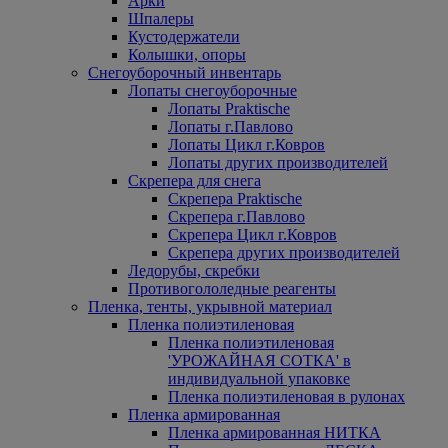
Арки
Шпалеры
Кустодержатели
Колышки, опоры
Снегоуборочный инвентарь
Лопаты снегоуборочные
Лопаты Praktische
Лопаты г.Павлово
Лопаты Цикл г.Ковров
Лопаты других производителей
Скрепера для снега
Скрепера Praktische
Скрепера г.Павлово
Скрепера Цикл г.Ковров
Скрепера других производителей
Ледорубы, скребки
Противогололедные реагенты
Пленка, тенты, укрывной материал
Пленка полиэтиленовая
Пленка полиэтиленовая
'УРОЖАЙНАЯ СОТКА' в
индивидуальной упаковке
Пленка полиэтиленовая в рулонах
Пленка армированная
Пленка армированная НИТКА