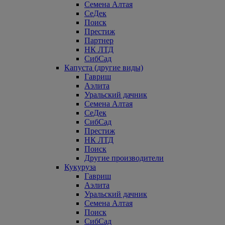
Семена Алтая
СеДек
Поиск
Престиж
Партнер
НК ЛТД
СибСад
Капуста (другие виды)
Гавриш
Аэлита
Уральский дачник
Семена Алтая
СеДек
СибСад
Престиж
НК ЛТД
Поиск
Другие производители
Кукуруза
Гавриш
Аэлита
Уральский дачник
Семена Алтая
Поиск
СибСад