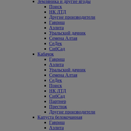
Земляника и другие ягоды
Поиск
НК ЛТД
Другие производители
Гавриш
Аэлита
Уральский дачник
Семена Алтая
СеДек
СибСад
Кабачок
Гавриш
Аэлита
Уральский дачник
Семена Алтая
СеДек
Поиск
НК ЛТД
СибСад
Партнер
Престиж
Другие производители
Капуста белокочанная
Гавриш
Аэлита