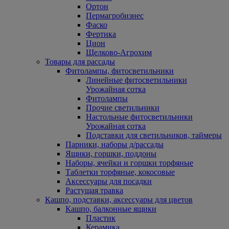
Ортон
Пермагробизнес
Фаско
Фертика
Цион
Щелково-Агрохим
Товары для рассады
Фитолампы, фитосветильники
Линейные фитосветильники
Урожайная сотка
Фитолампы
Прочие светильники
Настольные фитосветильники
Урожайная сотка
Подставки для светильников, таймеры
Парники, наборы д/рассады
Ящики, горшки, поддоны
Наборы, ячейки и горшки торфяные
Таблетки торфяные, кокосовые
Аксессуары для посадки
Растущая травка
Кашпо, подставки, аксессуары для цветов
Кашпо, балконные ящики
Пластик
Керамика