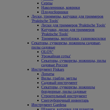
Серпы
Наколенники, коврики
Плодосборники
Лески, триммеры, катушки для триммеров
'Praktische Tools'
Лески для триммеров 'Praktische Tools'
Катушки, диски для триммеров
'Praktische Tools'
Триммеры, мотоблоки, газонокосилки
Секаторы, сучкорезы, ножницы садовые,
пилы садовые
OLOV'
Урожайная сотка'
Секаторы, сучкорезы, ножницы, пилы
садовые Россия
Инструмент Fiskars
Лопаты
Вилы, грабли, метлы
Садовый инструмент
Секаторы, сучкорезы, ножницы
бордюрные, пилы садовые
Строительный инструмент
Снегоуборочный инвентарь
Инструмент Gardena
Шланги, катушки для шлангов