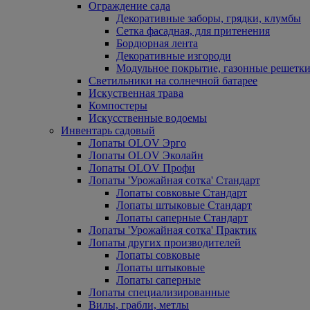
Ограждение сада
Декоративные заборы, грядки, клумбы
Сетка фасадная, для притенения
Бордюрная лента
Декоративные изгороди
Модульное покрытие, газонные решетки
Светильники на солнечной батарее
Искуственная трава
Компостеры
Искусственные водоемы
Инвентарь садовый
Лопаты OLOV Эрго
Лопаты OLOV Эколайн
Лопаты OLOV Профи
Лопаты 'Урожайная сотка' Стандарт
Лопаты совковые Стандарт
Лопаты штыковые Стандарт
Лопаты саперные Стандарт
Лопаты 'Урожайная сотка' Практик
Лопаты других производителей
Лопаты совковые
Лопаты штыковые
Лопаты саперные
Лопаты специализированные
Вилы, грабли, метлы