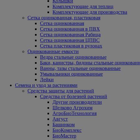
Колышки
Комплектующие для теплиц
Комплектующие для производства
Сетка оцинкованная, пластиковая
Сетка оцинкованная
Сетка оцинкованная в ПВХ
Сетка оцинкованная Рабица
Сетка оцинкованная ЦПВС
Сетка пластиковая в рулонах
Оцинкованные емкости
Ведра стальные оцинкованные
Баки, канистры, бидоны стальные оцинкован
Ванны, тазы стальные оцинкованные
Умывальники оцинкованные
Лейки
Семена и уход за растениями
Средства защиты для растений
Средства от болезней растений
Другие производители
Щелково Агрохим
АгроБиоТехнология
Август
Башинком
БиоКомплекс
БиоМастер