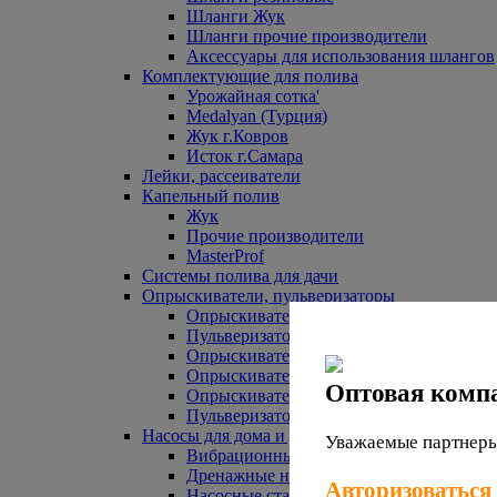
Шланги Жук
Шланги прочие производители
Аксессуары для использования шлангов
Комплектующие для полива
Урожайная сотка'
Medalyan (Турция)
Жук г.Ковров
Исток г.Самара
Лейки, рассеиватели
Капельный полив
Жук
Прочие производители
MasterProf
Системы полива для дачи
Опрыскиватели, пульверизаторы
Опрыскиватели аккумуляторные
Пульверизаторы прочие
Опрыскиватели Урожайная сотка
Опрыскиватели Жук
Оптовая комп
Опрыскиватели прочие
Пульверизаторы Урожайная сотка
Насосы для дома и дачи
Уважаемые партнеры,
Вибрационные насосы
Дренажные насосы
Авторизоваться
Насосные станции