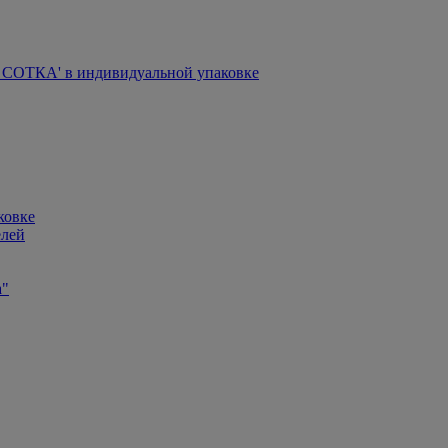
СОТКА' в индивидуальной упаковке
ковке
елей
а"