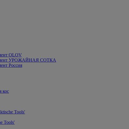
мент OLOV
румент УРОЖАЙНАЯ СОТКА
ент Россия
я кос
tische Tools'
e Tools'