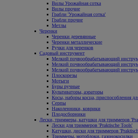
Вилы Урожайная сотка
Вилы прочие
Грабли 'Урожайная сотка'
Грабли прочие
Метлы
Черенки
Черенки деревянные
Черенки металлические
Ручки для черенков
Садовый инструмент
Мелкий почвообрабатывающий инстру
Мелкий почвообрабатывающий инст
Мелкий почвообрабатывающий инструм
Плоскорезы
Мотыги
Буры ручные
Культиваторы, аэраторы
Косы, наборы косца, приспособления дл
Серпы
Наколенники, коврики
Плодосборники
Лески, триммеры, катушки для триммеров 'Prak
Лески для триммеров 'Praktische Tools'
Катушки, диски для триммеров 'Praktisch
Триммеры, мотоблоки, газонокосилки