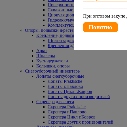
Поверхностные насосы
Скважинные насосы
Циркуляционные насосы
При оптовом закупе 
Гидроаккумуляторы и расширительные 
Комплектующие к насосам
Понятно
Опоры, подвязки д/растений
Крепление, подвязки д/растений
Шпагаты д/подвязки растений
Крепления д/растений
Арки
Шпалеры
Кустодержатели
Колышки, опоры
Снегоуборочный инвентарь
Лопаты снегоуборочные
Лопаты Praktische
Лопаты г.Павлово
Лопаты Цикл г.Ковров
Лопаты других производителей
Скрепера для снега
Скрепера Praktische
Скрепера г.Павлово
Скрепера Цикл г.Ковров
Скрепера других производителей