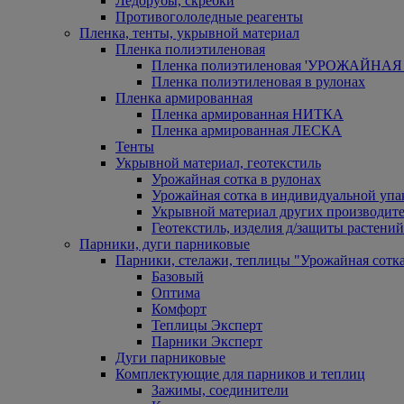
Ледорубы, скребки
Противогололедные реагенты
Пленка, тенты, укрывной материал
Пленка полиэтиленовая
Пленка полиэтиленовая 'УРОЖАЙНАЯ 
Пленка полиэтиленовая в рулонах
Пленка армированная
Пленка армированная НИТКА
Пленка армированная ЛЕСКА
Тенты
Укрывной материал, геотекстиль
Урожайная сотка в рулонах
Урожайная сотка в индивидуальной упа
Укрывной материал других производит
Геотекстиль, изделия д/защиты растений
Парники, дуги парниковые
Парники, стелажи, теплицы "Урожайная сотк
Базовый
Оптима
Комфорт
Теплицы Эксперт
Парники Эксперт
Дуги парниковые
Комплектующие для парников и теплиц
Зажимы, соединители