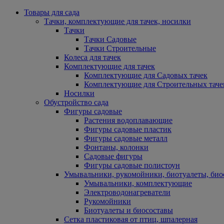
Товары для сада
Тачки, комплектующие для тачек, носилки
Тачки
Тачки Садовые
Тачки Строительные
Колеса для тачек
Комплектующие для тачек
Комплектующие для Садовых тачек
Комплектующие для Строительных таче
Носилки
Обустройство сада
Фигуры садовые
Растения водоплавающие
Фигуры садовые пластик
Фигуры садовые металл
Фонтаны, колонки
Садовые фигуры
Фигуры садовые полистоун
Умывальники, рукомойники, биотуалеты, био
Умывальники, комплектующие
Электроводонагреватели
Рукомойники
Биотуалеты и биосоставы
Сетка пластиковая от птиц, шпалерная