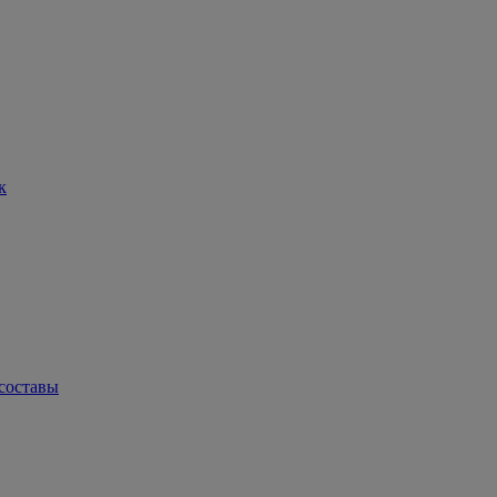
к
составы