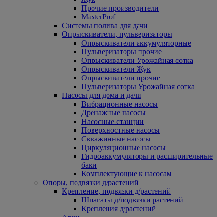
Прочие производители
MasterProf
Системы полива для дачи
Опрыскиватели, пульверизаторы
Опрыскиватели аккумуляторные
Пульверизаторы прочие
Опрыскиватели Урожайная сотка
Опрыскиватели Жук
Опрыскиватели прочие
Пульверизаторы Урожайная сотка
Насосы для дома и дачи
Вибрационные насосы
Дренажные насосы
Насосные станции
Поверхностные насосы
Скважинные насосы
Циркуляционные насосы
Гидроаккумуляторы и расширительные
баки
Комплектующие к насосам
Опоры, подвязки д/растений
Крепление, подвязки д/растений
Шпагаты д/подвязки растений
Крепления д/растений