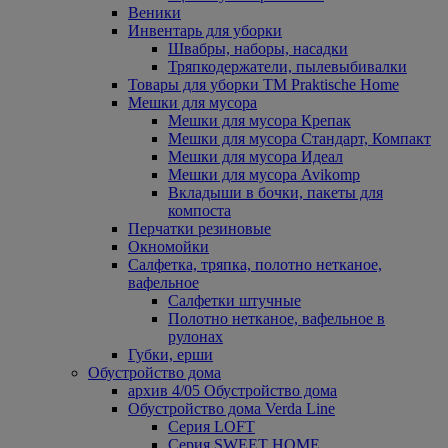
Веники
Инвентарь для уборки
Швабры, наборы, насадки
Тряпкодержатели, пылевыбивалки
Товары для уборки ТМ Praktische Home
Мешки для мусора
Мешки для мусора Крепак
Мешки для мусора Стандарт, Компакт
Мешки для мусора Идеал
Мешки для мусора Avikomp
Вкладыши в бочки, пакеты для
компоста
Перчатки резиновые
Окномойки
Салфетка, тряпка, полотно нетканое,
вафельное
Салфетки штучные
Полотно нетканое, вафельное в
рулонах
Губки, ерши
Обустройство дома
архив 4/05 Обустройство дома
Обустройство дома Verda Line
Серия LOFT
Серия SWEET HOME