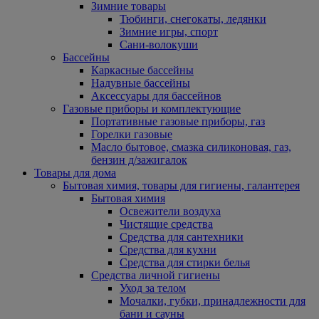
Зимние товары
Тюбинги, снегокаты, ледянки
Зимние игры, спорт
Сани-волокуши
Бассейны
Каркасные бассейны
Надувные бассейны
Аксессуары для бассейнов
Газовые приборы и комплектующие
Портативные газовые приборы, газ
Горелки газовые
Масло бытовое, смазка силиконовая, газ,
бензин д/зажигалок
Товары для дома
Бытовая химия, товары для гигиены, галантерея
Бытовая химия
Освежители воздуха
Чистящие средства
Средства для сантехники
Средства для кухни
Средства для стирки белья
Средства личной гигиены
Уход за телом
Мочалки, губки, принадлежности для
бани и сауны