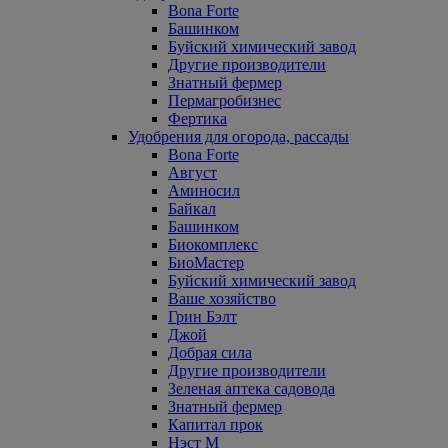
Bona Forte
Башинком
Буйский химический завод
Другие производители
Знатный фермер
Пермагробизнес
Фертика
Удобрения для огорода, рассады
Bona Forte
Август
Аминосил
Байкал
Башинком
Биокомплекс
БиоМастер
Буйский химический завод
Ваше хозяйство
Грин Бэлт
Джой
Добрая сила
Другие производители
Зеленая аптека садовода
Знатный фермер
Капитал прок
Нэст М