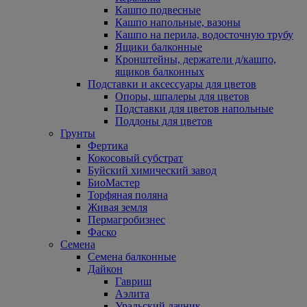
Кашпо подвесные
Кашпо напольные, вазоны
Кашпо на перила, водосточную трубу
Ящики балконные
Кронштейны, держатели д/кашпо,
ящиков балконных
Подставки и аксессуары для цветов
Опоры, шпалеры для цветов
Подставки для цветов напольные
Поддоны для цветов
Грунты
Фертика
Кокосовый субстрат
Буйский химический завод
БиоМастер
Торфяная поляна
Живая земля
Пермагробизнес
Фаско
Семена
Семена балконные
Дайкон
Гавриш
Аэлита
Уральский дачник