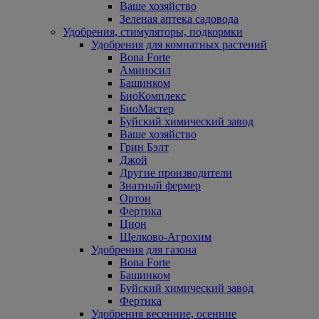
Ваше хозяйство
Зеленая аптека садовода
Удобрения, стимуляторы, подкормки
Удобрения для комнатных растений
Bona Forte
Аминосил
Башинком
БиоКомплекс
БиоМастер
Буйский химический завод
Ваше хозяйство
Грин Бэлт
Джой
Другие производители
Знатный фермер
Ортон
Фертика
Цион
Щелково-Агрохим
Удобрения для газона
Bona Forte
Башинком
Буйский химический завод
Фертика
Удобрения весенние, осенние