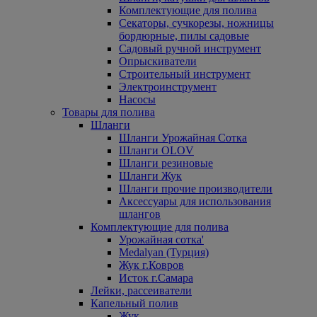
Комплектующие для полива
Секаторы, сучкорезы, ножницы
бордюрные, пилы садовые
Садовый ручной инструмент
Опрыскиватели
Строительный инструмент
Электроинструмент
Насосы
Товары для полива
Шланги
Шланги Урожайная Сотка
Шланги OLOV
Шланги резиновые
Шланги Жук
Шланги прочие производители
Аксессуары для использования
шлангов
Комплектующие для полива
Урожайная сотка'
Medalyan (Турция)
Жук г.Ковров
Исток г.Самара
Лейки, рассеиватели
Капельный полив
Жук