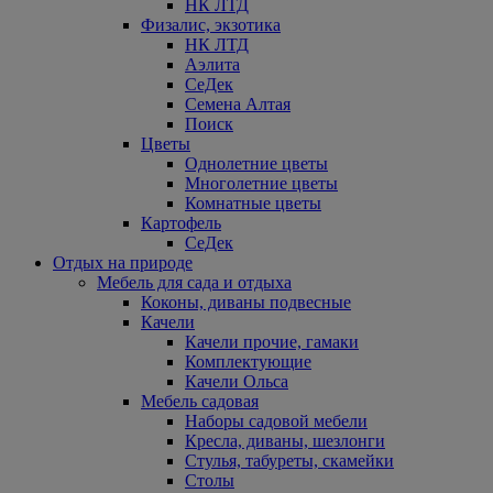
НК ЛТД
Физалис, экзотика
НК ЛТД
Аэлита
СеДек
Семена Алтая
Поиск
Цветы
Однолетние цветы
Многолетние цветы
Комнатные цветы
Картофель
СеДек
Отдых на природе
Мебель для сада и отдыха
Коконы, диваны подвесные
Качели
Качели прочие, гамаки
Комплектующие
Качели Ольса
Мебель садовая
Наборы садовой мебели
Кресла, диваны, шезлонги
Стулья, табуреты, скамейки
Столы