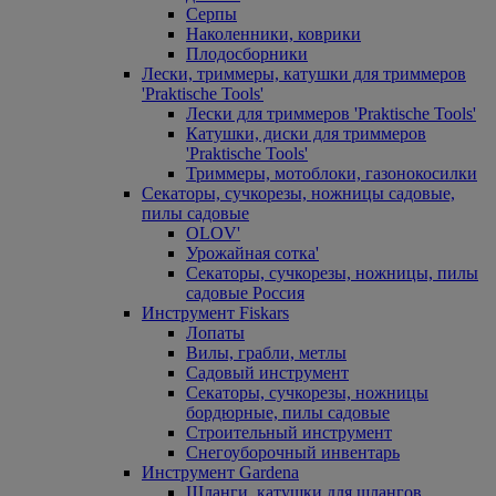
Серпы
Наколенники, коврики
Плодосборники
Лески, триммеры, катушки для триммеров
'Praktische Tools'
Лески для триммеров 'Praktische Tools'
Катушки, диски для триммеров
'Praktische Tools'
Триммеры, мотоблоки, газонокосилки
Секаторы, сучкорезы, ножницы садовые,
пилы садовые
OLOV'
Урожайная сотка'
Секаторы, сучкорезы, ножницы, пилы
садовые Россия
Инструмент Fiskars
Лопаты
Вилы, грабли, метлы
Садовый инструмент
Секаторы, сучкорезы, ножницы
бордюрные, пилы садовые
Строительный инструмент
Снегоуборочный инвентарь
Инструмент Gardena
Шланги, катушки для шлангов