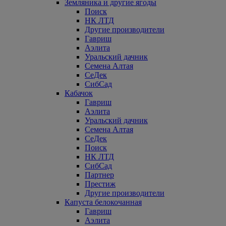
Земляника и другие ягоды
Поиск
НК ЛТД
Другие производители
Гавриш
Аэлита
Уральский дачник
Семена Алтая
СеДек
СибСад
Кабачок
Гавриш
Аэлита
Уральский дачник
Семена Алтая
СеДек
Поиск
НК ЛТД
СибСад
Партнер
Престиж
Другие производители
Капуста белокочанная
Гавриш
Аэлита