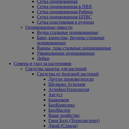
Сетка оцинкованная
Сетка оцинкованная в ПВХ
Сетка оцинкованная Рабица
Сетка оцинкованная ЦПВС
Сетка пластиковая в рулонах
Оцинкованные емкости
Ведра стальные оцинкованные
Баки, канистры, бидоны стальные
оцинкованные
Ванны, тазы стальные оцинкованные
Умывальники оцинкованные
Лейки
Семена и уход за растениями
Средства защиты для растений
Средства от болезней растений
Другие производители
Щелково Агрохим
АгроБиоТехнология
Август
Башинком
БиоКомплекс
БиоМастер
Ваше хозяйство
Грин Бэлт (Техноэкспорт)
Джой (Страда)