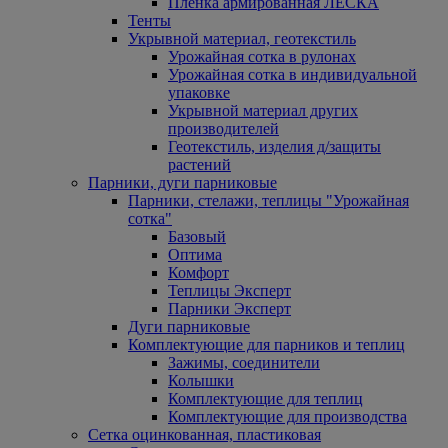
Пленка армированная ЛЕСКА
Тенты
Укрывной материал, геотекстиль
Урожайная сотка в рулонах
Урожайная сотка в индивидуальной
упаковке
Укрывной материал других
производителей
Геотекстиль, изделия д/защиты
растений
Парники, дуги парниковые
Парники, стелажи, теплицы "Урожайная
сотка"
Базовый
Оптима
Комфорт
Теплицы Эксперт
Парники Эксперт
Дуги парниковые
Комплектующие для парников и теплиц
Зажимы, соединители
Колышки
Комплектующие для теплиц
Комплектующие для производства
Сетка оцинкованная, пластиковая