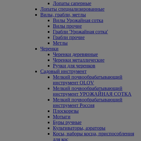
Лопаты саперные
Лопаты специализированные
Вилы, грабли, метлы
Вилы Урожайная сотка
Вилы прочие
Грабли 'Урожайная сотка'
Грабли прочие
Метлы
Черенки
Черенки деревянные
Черенки металлические
Ручки для черенков
Садовый инструмент
Мелкий почвообрабатывающий
инструмент OLOV
Мелкий почвообрабатывающий
инструмент УРОЖАЙНАЯ СОТКА
Мелкий почвообрабатывающий
инструмент Россия
Плоскорезы
Мотыги
Буры ручные
Культиваторы, аэраторы
Косы, наборы косца, приспособления
для кос