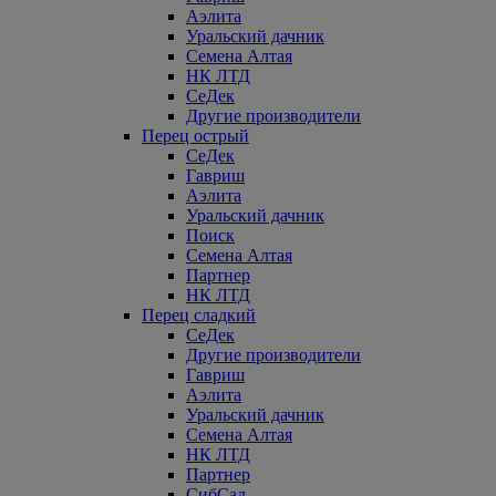
Аэлита
Уральский дачник
Семена Алтая
НК ЛТД
СеДек
Другие производители
Перец острый
СеДек
Гавриш
Аэлита
Уральский дачник
Поиск
Семена Алтая
Партнер
НК ЛТД
Перец сладкий
СеДек
Другие производители
Гавриш
Аэлита
Уральский дачник
Семена Алтая
НК ЛТД
Партнер
СибСад