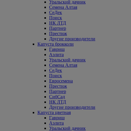
Уральский дачник
Семена Алтая
СеДек
Поиск
НК ЛТД
Партнер
Престиж
Другие производители
Капуста брокколи
Гавриш
Аэлита
Уральский дачник
Семена Алтая
СеДек
Поиск
Евросемена
Престиж
Партнер
СибСад
НК ЛТД
Другие производители
Капуста цветная
Гавриш
Аэлита
Уральский дачник