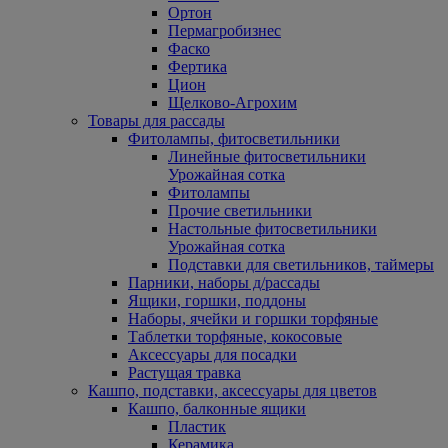
Ортон
Пермагробизнес
Фаско
Фертика
Цион
Щелково-Агрохим
Товары для рассады
Фитолампы, фитосветильники
Линейные фитосветильники
Урожайная сотка
Фитолампы
Прочие светильники
Настольные фитосветильники
Урожайная сотка
Подставки для светильников, таймеры
Парники, наборы д/рассады
Ящики, горшки, поддоны
Наборы, ячейки и горшки торфяные
Таблетки торфяные, кокосовые
Аксессуары для посадки
Растущая травка
Кашпо, подставки, аксессуары для цветов
Кашпо, балконные ящики
Пластик
Керамика