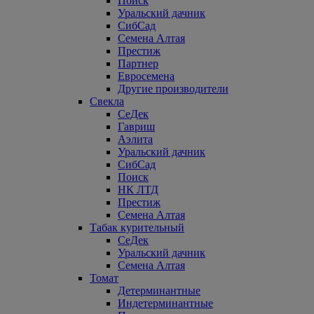
Поиск
Уральский дачник
СибСад
Семена Алтая
Престиж
Партнер
Евросемена
Другие производители
Свекла
СеДек
Гавриш
Аэлита
Уральский дачник
СибСад
Поиск
НК ЛТД
Престиж
Семена Алтая
Табак курительный
СеДек
Уральский дачник
Семена Алтая
Томат
Детерминантные
Индетерминантные