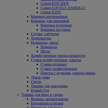
Серия KITCHEN
Серия LOVELY ANIMALS
Серия KIDS
Коврики интерьерные
Коврики для прихожей
Коврики рулонные
Коврики штучные
Стулья, табуреты
Термометры
Ножницы, шило
Ножницы
Шило
Хозяйственные принадлежности
Сумки хозяйственные, пакеты
Сумки-тележки
Сумки хозяйственные
Пакеты с ручками, пакеты майка
Декор дома
Свечи
Товары для праздника
Новый Год
Товары для бани и сауны
Веники, ароматерапия
Бондарные изделия
Интерьер для бани