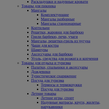
Раскладушки и надувные кровати
Товары для пикника
Мангалы
Комплектующие
Мангалы разборные
Мангалы стационарные
Коптильни
Решетки, жаровни для барбекю
Грили барбекю, печи, учаги
Мангалы, решетки-гриль из чугуна
Чаши для костра
Шампуры
Аксессуары для барбекю
Уголь, средства для розжига и копчения
Товары для отдыха и туризма
Палатки, спальники и аксессуары
Дождевики
Туристическое снаряжение
Посуда для туризма
Термосы и термокружки
Посуда для туризма
Летние товары
Летние игры, спорт
Надувные матрасы, круги, жилеты,
нарукавники