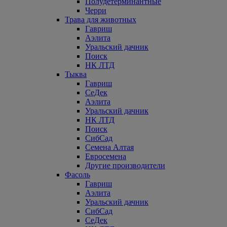
Полудетерминантные
Черри
Трава для животных
Гавриш
Аэлита
Уральский дачник
Поиск
НК ЛТД
Тыква
Гавриш
СеДек
Аэлита
Уральский дачник
НК ЛТД
Поиск
СибСад
Семена Алтая
Евросемена
Другие производители
Фасоль
Гавриш
Аэлита
Уральский дачник
СибСад
СеДек