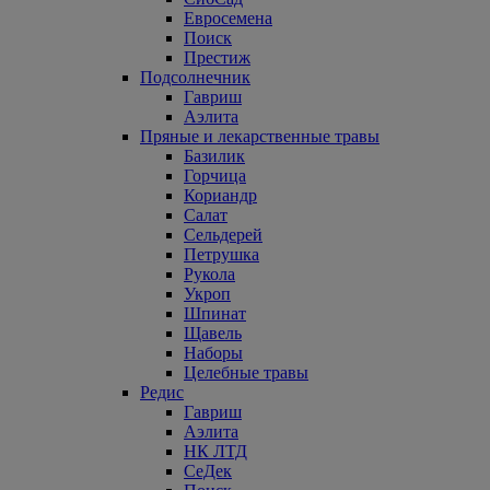
Евросемена
Поиск
Престиж
Подсолнечник
Гавриш
Аэлита
Пряные и лекарственные травы
Базилик
Горчица
Кориандр
Салат
Сельдерей
Петрушка
Рукола
Укроп
Шпинат
Щавель
Наборы
Целебные травы
Редис
Гавриш
Аэлита
НК ЛТД
СеДек