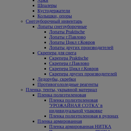
Арки
Шпалеры
Кустодержатели
Колышки, опоры
Снегоуборочный инвентарь
Лопаты снегоуборочные
Лопаты Praktische
Лопаты г.Павлово
Лопаты Цикл г.Ковров
Лопаты других производителей
Скрепера для снега
Скрепера Praktische
Скрепера г.Павлово
Скрепера Цикл г.Ковров
Скрепера других производителей
Ледорубы, скребки
Противогололедные реагенты
Пленка, тенты, укрывной материал
Пленка полиэтиленовая
Пленка полиэтиленовая
'УРОЖАЙНАЯ СОТКА' в
индивидуальной упаковке
Пленка полиэтиленовая в рулонах
Пленка армированная
Пленка армированная НИТКА