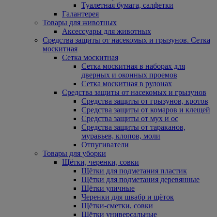
Туалетная бумага, салфетки
Галантерея
Товары для животных
Аксессуары для животных
Средства защиты от насекомых и грызунов. Сетка
москитная
Сетка москитная
Сетка москитная в наборах для
дверных и оконных проемов
Сетка москитная в рулонах
Средства защиты от насекомых и грызунов
Средства защиты от грызунов, кротов
Средства защиты от комаров и клещей
Средства защиты от мух и ос
Средства защиты от тараканов,
муравьев, клопов, моли
Отпугиватели
Товары для уборки
Щётки, черенки, совки
Щётки для подметания пластик
Щётки для подметания деревянные
Щётки уличные
Черенки для швабр и щёток
Щётки-сметки, совки
Щётки универсальные