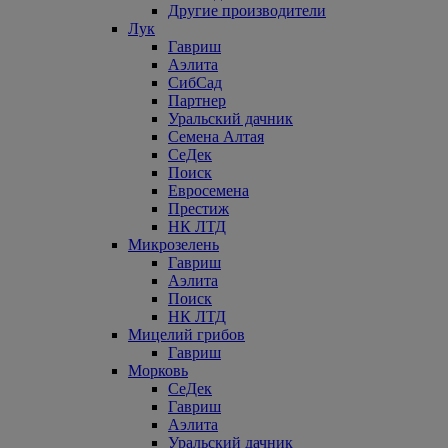
Другие производители
Лук
Гавриш
Аэлита
СибСад
Партнер
Уральский дачник
Семена Алтая
СеДек
Поиск
Евросемена
Престиж
НК ЛТД
Микрозелень
Гавриш
Аэлита
Поиск
НК ЛТД
Мицелий грибов
Гавриш
Морковь
СеДек
Гавриш
Аэлита
Уральский дачник