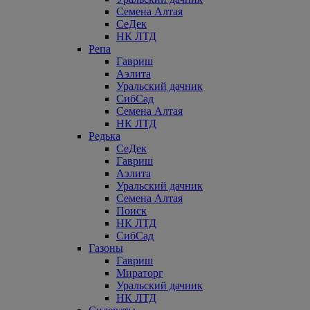
Семена Алтая
СеДек
НК ЛТД
Репа
Гавриш
Аэлита
Уральский дачник
СибСад
Семена Алтая
НК ЛТД
Редька
СеДек
Гавриш
Аэлита
Уральский дачник
Семена Алтая
Поиск
НК ЛТД
СибСад
Газоны
Гавриш
Мираторг
Уральский дачник
НК ЛТД