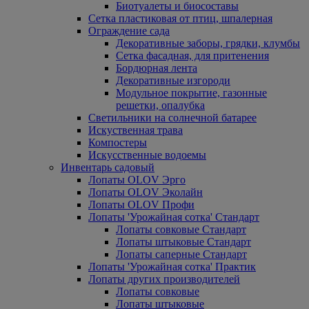
Биотуалеты и биосоставы
Сетка пластиковая от птиц, шпалерная
Ограждение сада
Декоративные заборы, грядки, клумбы
Сетка фасадная, для притенения
Бордюрная лента
Декоративные изгороди
Модульное покрытие, газонные
решетки, опалубка
Светильники на солнечной батарее
Искуственная трава
Компостеры
Искусственные водоемы
Инвентарь садовый
Лопаты OLOV Эрго
Лопаты OLOV Эколайн
Лопаты OLOV Профи
Лопаты 'Урожайная сотка' Стандарт
Лопаты совковые Стандарт
Лопаты штыковые Стандарт
Лопаты саперные Стандарт
Лопаты 'Урожайная сотка' Практик
Лопаты других производителей
Лопаты совковые
Лопаты штыковые