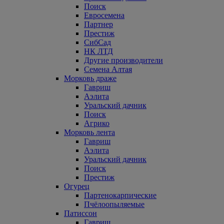
Поиск
Евросемена
Партнер
Престиж
СибСад
НК ЛТД
Другие производители
Семена Алтая
Морковь драже
Гавриш
Аэлита
Уральский дачник
Поиск
Агрико
Морковь лента
Гавриш
Аэлита
Уральский дачник
Поиск
Престиж
Огурец
Партенокарпические
Пчёлоопыляемые
Патиссон
Гавриш