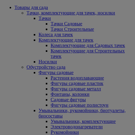
Товары для сада
Тачки, комплектующие для тачек, носилки
Тачки
Тачки Садовые
Тачки Строительные
Колеса для тачек
Комплектующие для тачек
Комплектующие для Садовых тачек
Комплектующие для Строительных
тачек
Носилки
Обустройство сада
Фигуры садовые
Растения водоплавающие
Фигуры садовые пластик
Фигуры садовые металл
Фонтаны, колонки
Садовые фигуры
Фигуры садовые полистоун
Умывальники, рукомойники, биотуалеты,
биосоставы
Умывальники, комплектующие
Электроводонагреватели
Рукомойники