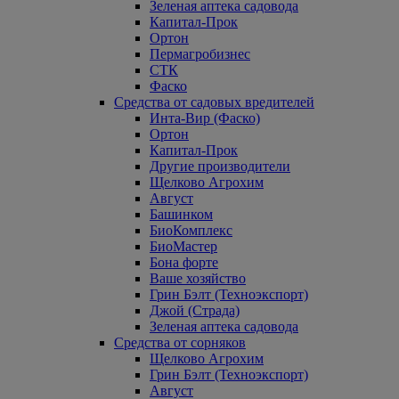
Зеленая аптека садовода
Капитал-Прок
Ортон
Пермагробизнес
СТК
Фаско
Средства от садовых вредителей
Инта-Вир (Фаско)
Ортон
Капитал-Прок
Другие производители
Щелково Агрохим
Август
Башинком
БиоКомплекс
БиоМастер
Бона форте
Ваше хозяйство
Грин Бэлт (Техноэкспорт)
Джой (Страда)
Зеленая аптека садовода
Средства от сорняков
Щелково Агрохим
Грин Бэлт (Техноэкспорт)
Август