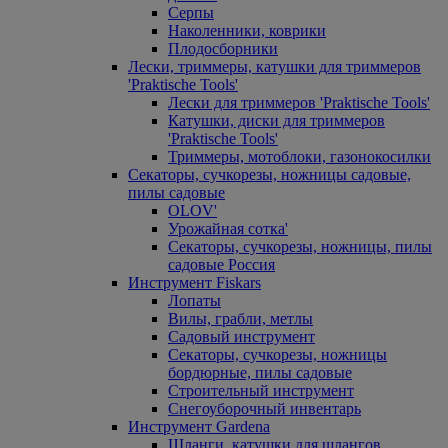
Серпы
Наколенники, коврики
Плодосборники
Лески, триммеры, катушки для триммеров
'Praktische Tools'
Лески для триммеров 'Praktische Tools'
Катушки, диски для триммеров
'Praktische Tools'
Триммеры, мотоблоки, газонокосилки
Секаторы, сучкорезы, ножницы садовые,
пилы садовые
OLOV'
Урожайная сотка'
Секаторы, сучкорезы, ножницы, пилы
садовые Россия
Инструмент Fiskars
Лопаты
Вилы, грабли, метлы
Садовый инструмент
Секаторы, сучкорезы, ножницы
бордюрные, пилы садовые
Строительный инструмент
Снегоуборочный инвентарь
Инструмент Gardena
Шланги, катушки для шлангов