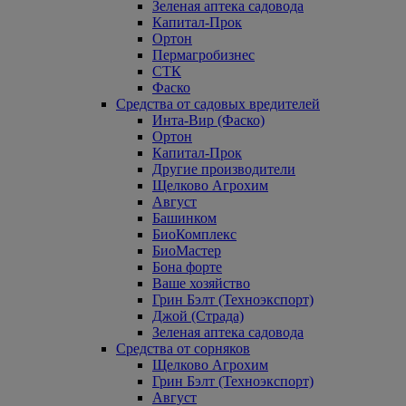
Зеленая аптека садовода
Капитал-Прок
Ортон
Пермагробизнес
СТК
Фаско
Средства от садовых вредителей
Инта-Вир (Фаско)
Ортон
Капитал-Прок
Другие производители
Щелково Агрохим
Август
Башинком
БиоКомплекс
БиоМастер
Бона форте
Ваше хозяйство
Грин Бэлт (Техноэкспорт)
Джой (Страда)
Зеленая аптека садовода
Средства от сорняков
Щелково Агрохим
Грин Бэлт (Техноэкспорт)
Август