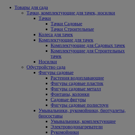
Товары для сада
Тачки, комплектующие для тачек, носилки
Тачки
Тачки Садовые
Тачки Строительные
Колеса для тачек
Комплектующие для тачек
Комплектующие для Садовых тачек
Комплектующие для Строительных
тачек
Носилки
Обустройство сада
Фигуры садовые
Растения водоплавающие
Фигуры садовые пластик
Фигуры садовые металл
Фонтаны, колонки
Садовые фигуры
Фигуры садовые полистоун
Умывальники, рукомойники, биотуалеты,
биосоставы
Умывальники, комплектующие
Электроводонагреватели
Рукомойники