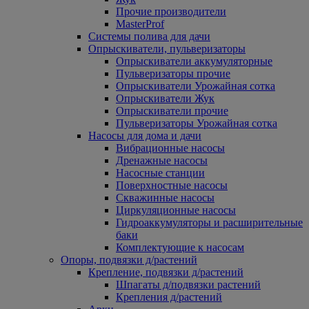
Прочие производители
MasterProf
Системы полива для дачи
Опрыскиватели, пульверизаторы
Опрыскиватели аккумуляторные
Пульверизаторы прочие
Опрыскиватели Урожайная сотка
Опрыскиватели Жук
Опрыскиватели прочие
Пульверизаторы Урожайная сотка
Насосы для дома и дачи
Вибрационные насосы
Дренажные насосы
Насосные станции
Поверхностные насосы
Скважинные насосы
Циркуляционные насосы
Гидроаккумуляторы и расширительные
баки
Комплектующие к насосам
Опоры, подвязки д/растений
Крепление, подвязки д/растений
Шпагаты д/подвязки растений
Крепления д/растений