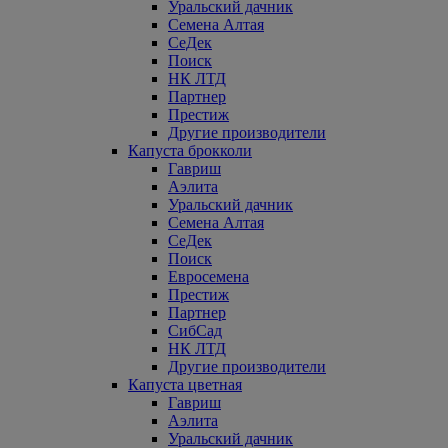
Уральский дачник
Семена Алтая
СеДек
Поиск
НК ЛТД
Партнер
Престиж
Другие производители
Капуста брокколи
Гавриш
Аэлита
Уральский дачник
Семена Алтая
СеДек
Поиск
Евросемена
Престиж
Партнер
СибСад
НК ЛТД
Другие производители
Капуста цветная
Гавриш
Аэлита
Уральский дачник