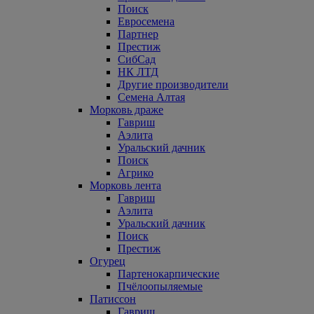
Поиск
Евросемена
Партнер
Престиж
СибСад
НК ЛТД
Другие производители
Семена Алтая
Морковь драже
Гавриш
Аэлита
Уральский дачник
Поиск
Агрико
Морковь лента
Гавриш
Аэлита
Уральский дачник
Поиск
Престиж
Огурец
Партенокарпические
Пчёлоопыляемые
Патиссон
Гавриш