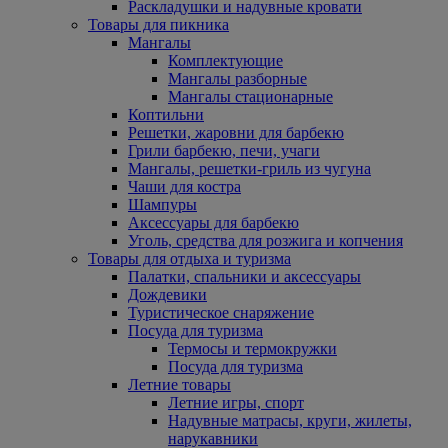
Раскладушки и надувные кровати
Товары для пикника
Мангалы
Комплектующие
Мангалы разборные
Мангалы стационарные
Коптильни
Решетки, жаровни для барбекю
Грили барбекю, печи, учаги
Мангалы, решетки-гриль из чугуна
Чаши для костра
Шампуры
Аксессуары для барбекю
Уголь, средства для розжига и копчения
Товары для отдыха и туризма
Палатки, спальники и аксессуары
Дождевики
Туристическое снаряжение
Посуда для туризма
Термосы и термокружки
Посуда для туризма
Летние товары
Летние игры, спорт
Надувные матрасы, круги, жилеты,
нарукавники