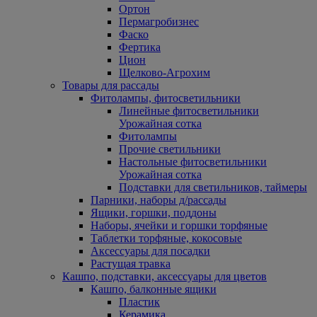
Ортон
Пермагробизнес
Фаско
Фертика
Цион
Щелково-Агрохим
Товары для рассады
Фитолампы, фитосветильники
Линейные фитосветильники
Урожайная сотка
Фитолампы
Прочие светильники
Настольные фитосветильники
Урожайная сотка
Подставки для светильников, таймеры
Парники, наборы д/рассады
Ящики, горшки, поддоны
Наборы, ячейки и горшки торфяные
Таблетки торфяные, кокосовые
Аксессуары для посадки
Растущая травка
Кашпо, подставки, аксессуары для цветов
Кашпо, балконные ящики
Пластик
Керамика