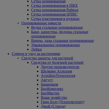
Сетка оцинкованная
Сетка оцинкованная в ПВХ
Сетка оцинкованная Рабица
Сетка оцинкованная ЦПВС
Сетка пластиковая в рулонах
Оцинкованные емкости
Ведра стальные оцинкованные
Баки, канистры, бидоны стальные
оцинкованные
Ванны, тазы стальные оцинкованные
Умывальники оцинкованные
Лейки
Семена и уход за растениями
Средства защиты для растений
Средства от болезней растений
Другие производители
Щелково Агрохим
АгроБиоТехнология
Август
Башинком
БиоКомплекс
БиоМастер
Ваше хозяйство
Грин Бэлт (Техноэкспорт)
Джой (Страда)