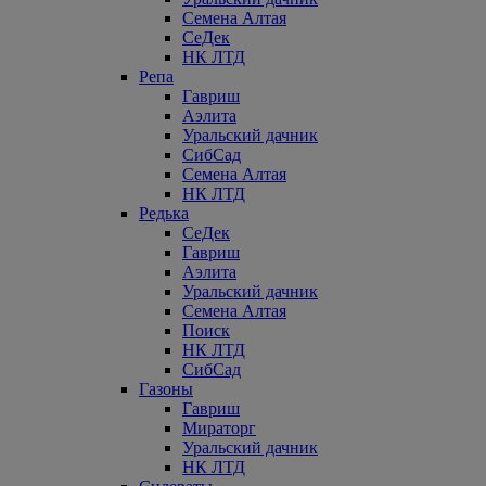
Семена Алтая
СеДек
НК ЛТД
Репа
Гавриш
Аэлита
Уральский дачник
СибСад
Семена Алтая
НК ЛТД
Редька
СеДек
Гавриш
Аэлита
Уральский дачник
Семена Алтая
Поиск
НК ЛТД
СибСад
Газоны
Гавриш
Мираторг
Уральский дачник
НК ЛТД