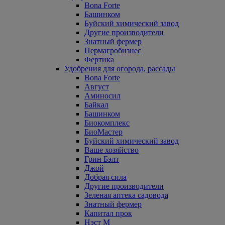
Bona Forte
Башинком
Буйский химический завод
Другие производители
Знатный фермер
Пермагробизнес
Фертика
Удобрения для огорода, рассады
Bona Forte
Август
Аминосил
Байкал
Башинком
Биокомплекс
БиоМастер
Буйский химический завод
Ваше хозяйство
Грин Бэлт
Джой
Добрая сила
Другие производители
Зеленая аптека садовода
Знатный фермер
Капитал прок
Нэст М