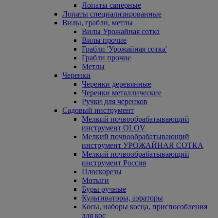
Лопаты саперные
Лопаты специализированные
Вилы, грабли, метлы
Вилы Урожайная сотка
Вилы прочие
Грабли 'Урожайная сотка'
Грабли прочие
Метлы
Черенки
Черенки деревянные
Черенки металлические
Ручки для черенков
Садовый инструмент
Мелкий почвообрабатывающий
инструмент OLOV
Мелкий почвообрабатывающий
инструмент УРОЖАЙНАЯ СОТКА
Мелкий почвообрабатывающий
инструмент Россия
Плоскорезы
Мотыги
Буры ручные
Культиваторы, аэраторы
Косы, наборы косца, приспособления
для кос