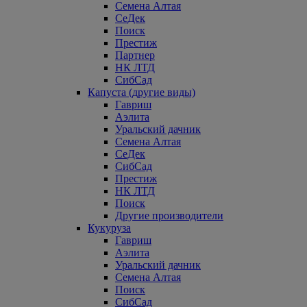
Семена Алтая
СеДек
Поиск
Престиж
Партнер
НК ЛТД
СибСад
Капуста (другие виды)
Гавриш
Аэлита
Уральский дачник
Семена Алтая
СеДек
СибСад
Престиж
НК ЛТД
Поиск
Другие производители
Кукуруза
Гавриш
Аэлита
Уральский дачник
Семена Алтая
Поиск
СибСад