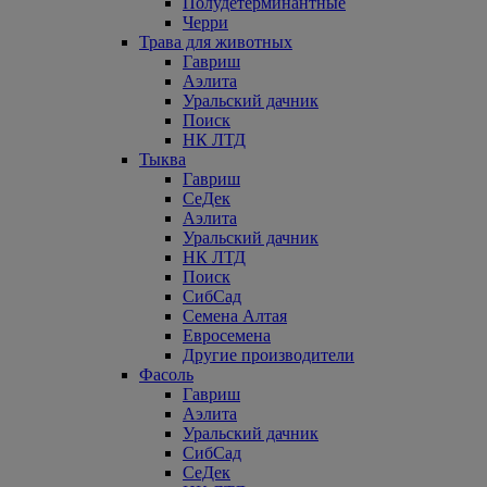
Полудетерминантные
Черри
Трава для животных
Гавриш
Аэлита
Уральский дачник
Поиск
НК ЛТД
Тыква
Гавриш
СеДек
Аэлита
Уральский дачник
НК ЛТД
Поиск
СибСад
Семена Алтая
Евросемена
Другие производители
Фасоль
Гавриш
Аэлита
Уральский дачник
СибСад
СеДек