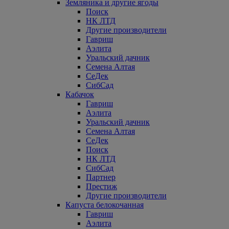
Земляника и другие ягоды
Поиск
НК ЛТД
Другие производители
Гавриш
Аэлита
Уральский дачник
Семена Алтая
СеДек
СибСад
Кабачок
Гавриш
Аэлита
Уральский дачник
Семена Алтая
СеДек
Поиск
НК ЛТД
СибСад
Партнер
Престиж
Другие производители
Капуста белокочанная
Гавриш
Аэлита