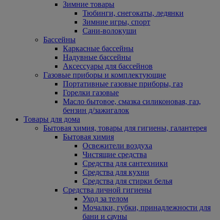
Зимние товары
Тюбинги, снегокаты, ледянки
Зимние игры, спорт
Сани-волокуши
Бассейны
Каркасные бассейны
Надувные бассейны
Аксессуары для бассейнов
Газовые приборы и комплектующие
Портативные газовые приборы, газ
Горелки газовые
Масло бытовое, смазка силиконовая, газ,
бензин д/зажигалок
Товары для дома
Бытовая химия, товары для гигиены, галантерея
Бытовая химия
Освежители воздуха
Чистящие средства
Средства для сантехники
Средства для кухни
Средства для стирки белья
Средства личной гигиены
Уход за телом
Мочалки, губки, принадлежности для
бани и сауны