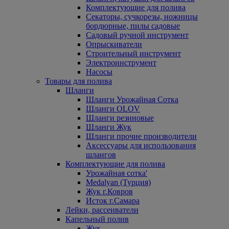
Комплектующие для полива
Секаторы, сучкорезы, ножницы
бордюрные, пилы садовые
Садовый ручной инструмент
Опрыскиватели
Строительный инструмент
Электроинструмент
Насосы
Товары для полива
Шланги
Шланги Урожайная Сотка
Шланги OLOV
Шланги резиновые
Шланги Жук
Шланги прочие производители
Аксессуары для использования
шлангов
Комплектующие для полива
Урожайная сотка'
Medalyan (Турция)
Жук г.Ковров
Исток г.Самара
Лейки, рассеиватели
Капельный полив
Жук