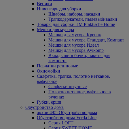
Веники
Инвентарь для уборки
Швабры, наборы, насадки
Тряпкодержатели, пылевыбивалки
Товары для уборки ТМ Praktische Home
Мешки для мусора
Мешки для мусора Крепак
Мешки для мусора Стандарт, Компакт
Мешки для мусора Идеал
Мешки для мусора Avikomp
Вкладыши в бочки, пакеты для
компоста
Перчатки резиновые
Окномойки
Салфетка, тряпка, полотно нетканое,
вафельное
Салфетки штучные
Полотно нетканое, вафельное в
рулонах
Губки, ерши
Обустройство дома
архив 4/05 Обустройство дома
Обустройство дома Verda Line
Серия LOFT
Серия SWEET HOME