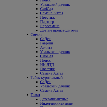
Поиск
Уральский дачник
СибСад
Семена Алтая
Престиж
Партнер
Евросемена
Другие производители
Свекла
СеДек
Гавриш
Аэлита
Уральский дачник
СибСад
Поиск
НК ЛТД
Престиж
Семена Алтая
Табак курительный
СеДек
Уральский дачник
Семена Алтая
Томат
Детерминантные
Индетерминантные