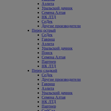
Аэлита
Уральский дачник
Семена Алтая
НК ЛТД
СеДек
Другие производители
Перец острый
СеДек
Гавриш
Аэлита
Уральский дачник
Поиск
Семена Алтая
Партнер
НК ЛТД
Перец сладкий
СеДек
Другие производители
Гавриш
Аэлита
Уральский дачник
Семена Алтая
НК ЛТД
Партнер
СибСад