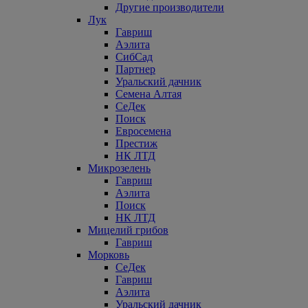
Другие производители
Лук
Гавриш
Аэлита
СибСад
Партнер
Уральский дачник
Семена Алтая
СеДек
Поиск
Евросемена
Престиж
НК ЛТД
Микрозелень
Гавриш
Аэлита
Поиск
НК ЛТД
Мицелий грибов
Гавриш
Морковь
СеДек
Гавриш
Аэлита
Уральский дачник