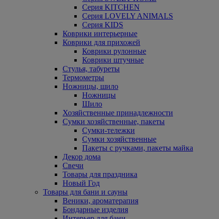
Серия KITCHEN
Серия LOVELY ANIMALS
Серия KIDS
Коврики интерьерные
Коврики для прихожей
Коврики рулонные
Коврики штучные
Стулья, табуреты
Термометры
Ножницы, шило
Ножницы
Шило
Хозяйственные принадлежности
Сумки хозяйственные, пакеты
Сумки-тележки
Сумки хозяйственные
Пакеты с ручками, пакеты майка
Декор дома
Свечи
Товары для праздника
Новый Год
Товары для бани и сауны
Веники, ароматерапия
Бондарные изделия
Интерьер для бани