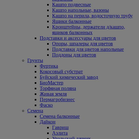
Кашпо подвесные
Кашпо напольные, вазоны
Кашпо на перила, водосточную трубу
Ящики балконные
Кронштейны, держатели д/кашпо,
ящиков балконных
Подставки и аксессуары для цветов
Опоры, шпалеры для цветов
Подставки для цветов напольные
Поддоны для цветов
Грунты
Фертика
Кокосовый субстрат
Буйский химический завод
БиоМастер
Торфяная поляна
Живая земля
Пермагробизнес
Фаско
Семена
Семена балконные
Дайкон
Гавриш
Аэлита
Уральский дачник