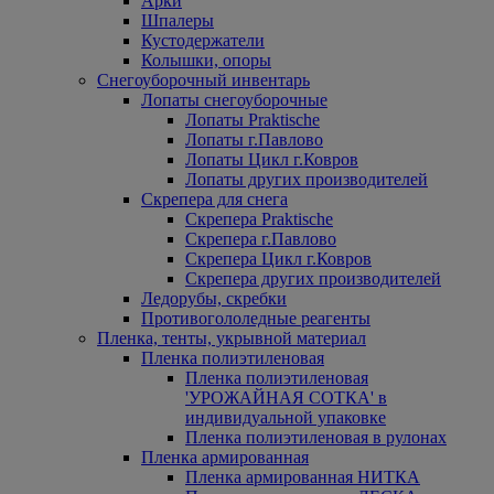
Арки
Шпалеры
Кустодержатели
Колышки, опоры
Снегоуборочный инвентарь
Лопаты снегоуборочные
Лопаты Praktische
Лопаты г.Павлово
Лопаты Цикл г.Ковров
Лопаты других производителей
Скрепера для снега
Скрепера Praktische
Скрепера г.Павлово
Скрепера Цикл г.Ковров
Скрепера других производителей
Ледорубы, скребки
Противогололедные реагенты
Пленка, тенты, укрывной материал
Пленка полиэтиленовая
Пленка полиэтиленовая
'УРОЖАЙНАЯ СОТКА' в
индивидуальной упаковке
Пленка полиэтиленовая в рулонах
Пленка армированная
Пленка армированная НИТКА