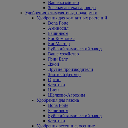
Ваше хозяйство
Зеленая аптека садовода
Удобрения, стимуляторы, подкормки
Удобрения для комнатных растений
Bona Forte
Аминосил
Башинком
БиоКомплекс
БиоМастер
Буйский химический завод
Ваше хозяйство
Грин Бэлт
Джой
Другие производители
Знатный фермер
Ортон
Фертика
Цион
Щелково-Агрохим
Удобрения для газона
Bona Forte
Башинком
Буйский химический завод
Фертика
Удобрения весенние, осенние