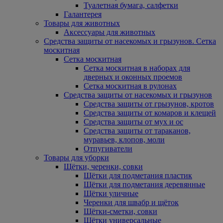
Туалетная бумага, салфетки
Галантерея
Товары для животных
Аксессуары для животных
Средства защиты от насекомых и грызунов. Сетка
москитная
Сетка москитная
Сетка москитная в наборах для
дверных и оконных проемов
Сетка москитная в рулонах
Средства защиты от насекомых и грызунов
Средства защиты от грызунов, кротов
Средства защиты от комаров и клещей
Средства защиты от мух и ос
Средства защиты от тараканов,
муравьев, клопов, моли
Отпугиватели
Товары для уборки
Щётки, черенки, совки
Щётки для подметания пластик
Щётки для подметания деревянные
Щётки уличные
Черенки для швабр и щёток
Щётки-сметки, совки
Щётки универсальные