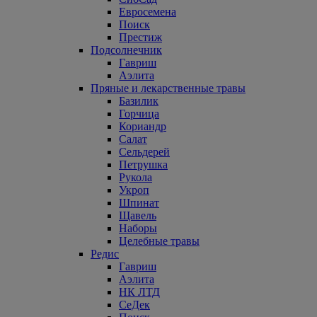
Евросемена
Поиск
Престиж
Подсолнечник
Гавриш
Аэлита
Пряные и лекарственные травы
Базилик
Горчица
Кориандр
Салат
Сельдерей
Петрушка
Рукола
Укроп
Шпинат
Щавель
Наборы
Целебные травы
Редис
Гавриш
Аэлита
НК ЛТД
СеДек