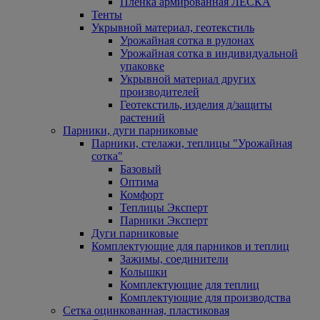
Пленка армированная ЛЕСКА
Тенты
Укрывной материал, геотекстиль
Урожайная сотка в рулонах
Урожайная сотка в индивидуальной
упаковке
Укрывной материал других
производителей
Геотекстиль, изделия д/защиты
растений
Парники, дуги парниковые
Парники, стелажи, теплицы "Урожайная
сотка"
Базовый
Оптима
Комфорт
Теплицы Эксперт
Парники Эксперт
Дуги парниковые
Комплектующие для парников и теплиц
Зажимы, соединители
Колышки
Комплектующие для теплиц
Комплектующие для производства
Сетка оцинкованная, пластиковая