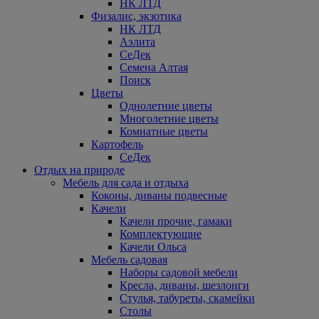
НК ЛТД
Физалис, экзотика
НК ЛТД
Аэлита
СеДек
Семена Алтая
Поиск
Цветы
Однолетние цветы
Многолетние цветы
Комнатные цветы
Картофель
СеДек
Отдых на природе
Мебель для сада и отдыха
Коконы, диваны подвесные
Качели
Качели прочие, гамаки
Комплектующие
Качели Ольса
Мебель садовая
Наборы садовой мебели
Кресла, диваны, шезлонги
Стулья, табуреты, скамейки
Столы