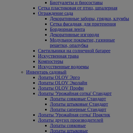
Биотуалеты и биосоставы
Сетка пластиковая от птиц, шпалерная
Ограждение сада
Декоративные заборы, грядки, клумбы
Сетка фасадная, для притенения
Бордюрная лента
Декоративные изгороди
Модульное покрытие, газонные
решетки, опалубка
Светильники на солнечной батарее
Искуственная трава
Компостеры
Искусственные водоемы
Инвентарь садовый
Лопаты OLOV Эрго
Лопаты OLOV Эколайн
Лопаты OLOV Профи
Лопаты 'Урожайная сотка' Стандарт
Лопаты совковые Стандарт
Лопаты штыковые Стандарт
Лопаты саперные Стандарт
Лопаты 'Урожайная сотка' Практик
Лопаты других производителей
Лопаты совковые
Лопаты штыковые