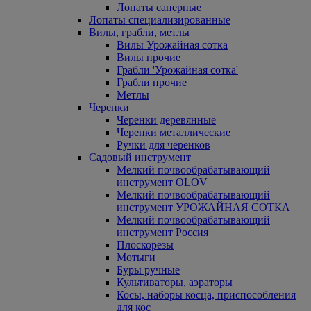
Лопаты саперные
Лопаты специализированные
Вилы, грабли, метлы
Вилы Урожайная сотка
Вилы прочие
Грабли 'Урожайная сотка'
Грабли прочие
Метлы
Черенки
Черенки деревянные
Черенки металлические
Ручки для черенков
Садовый инструмент
Мелкий почвообрабатывающий
инструмент OLOV
Мелкий почвообрабатывающий
инструмент УРОЖАЙНАЯ СОТКА
Мелкий почвообрабатывающий
инструмент Россия
Плоскорезы
Мотыги
Буры ручные
Культиваторы, аэраторы
Косы, наборы косца, приспособления
для кос