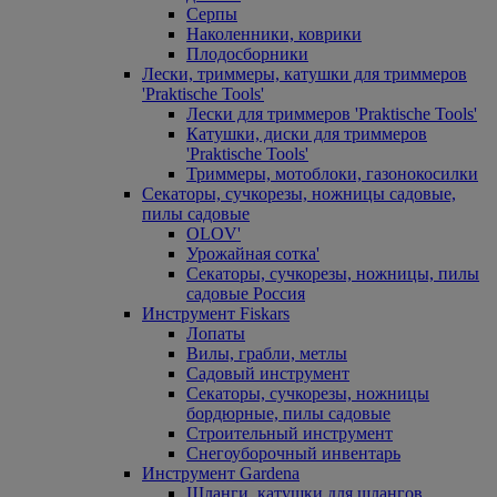
Серпы
Наколенники, коврики
Плодосборники
Лески, триммеры, катушки для триммеров
'Praktische Tools'
Лески для триммеров 'Praktische Tools'
Катушки, диски для триммеров
'Praktische Tools'
Триммеры, мотоблоки, газонокосилки
Секаторы, сучкорезы, ножницы садовые,
пилы садовые
OLOV'
Урожайная сотка'
Секаторы, сучкорезы, ножницы, пилы
садовые Россия
Инструмент Fiskars
Лопаты
Вилы, грабли, метлы
Садовый инструмент
Секаторы, сучкорезы, ножницы
бордюрные, пилы садовые
Строительный инструмент
Снегоуборочный инвентарь
Инструмент Gardena
Шланги, катушки для шлангов