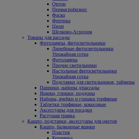
Ортон
Пермагробизнес
Фаско
Фертика
Цион
Щелково-Агрохим
Товары для рассады
Фитолампы, фитосветильники
Линейные фитосветильники
Урожайная сотка
Фитолампы
Прочие светильники
Настольные фитосветильники
Урожайная сотка
Подставки для светильников, таймеры
Парники, наборы д/рассады
Ящики, горшки, поддоны
Наборы, ячейки и горшки торфяные
Таблетки торфяные, кокосовые
Аксессуары для посадки
Растущая травка
Кашпо, подставки, аксессуары для цветов
Кашпо, балконные ящики
Пластик
Керамика