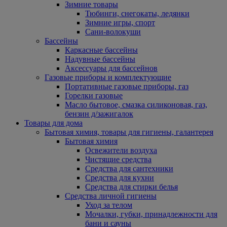
Зимние товары
Тюбинги, снегокаты, ледянки
Зимние игры, спорт
Сани-волокуши
Бассейны
Каркасные бассейны
Надувные бассейны
Аксессуары для бассейнов
Газовые приборы и комплектующие
Портативные газовые приборы, газ
Горелки газовые
Масло бытовое, смазка силиконовая, газ,
бензин д/зажигалок
Товары для дома
Бытовая химия, товары для гигиены, галантерея
Бытовая химия
Освежители воздуха
Чистящие средства
Средства для сантехники
Средства для кухни
Средства для стирки белья
Средства личной гигиены
Уход за телом
Мочалки, губки, принадлежности для
бани и сауны