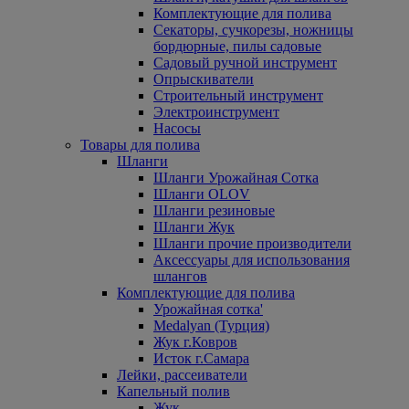
Комплектующие для полива
Секаторы, сучкорезы, ножницы
бордюрные, пилы садовые
Садовый ручной инструмент
Опрыскиватели
Строительный инструмент
Электроинструмент
Насосы
Товары для полива
Шланги
Шланги Урожайная Сотка
Шланги OLOV
Шланги резиновые
Шланги Жук
Шланги прочие производители
Аксессуары для использования
шлангов
Комплектующие для полива
Урожайная сотка'
Medalyan (Турция)
Жук г.Ковров
Исток г.Самара
Лейки, рассеиватели
Капельный полив
Жук