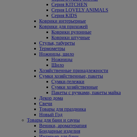
Серия KITCHEN
Серия LOVELY ANIMALS
Серия KIDS
Коврики интерьерные
Коврики для прихожей
Коврики рулонные
Коврики штучные
Стулья, табуреты
Термометры
Ножницы, шило
Ножницы
Шило
Хозяйственные принадлежности
Сумки хозяйственные, пакеты
Сумки-тележки
Сумки хозяйственные
Пакеты с ручками, пакеты майка
Декор дома
Свечи
Товары для праздника
Новый Год
Товары для бани и сауны
Веники, ароматерапия
Бондарные изделия
Интерьер для бани