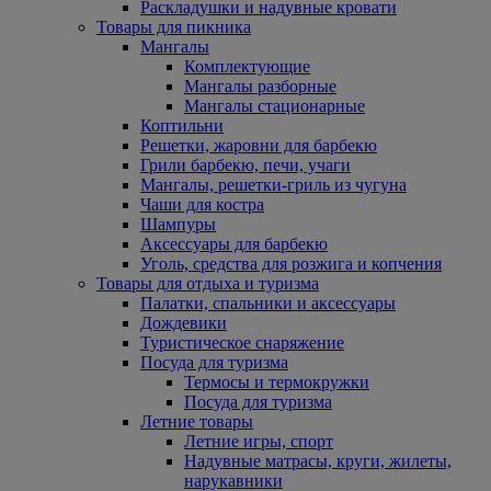
Раскладушки и надувные кровати
Товары для пикника
Мангалы
Комплектующие
Мангалы разборные
Мангалы стационарные
Коптильни
Решетки, жаровни для барбекю
Грили барбекю, печи, учаги
Мангалы, решетки-гриль из чугуна
Чаши для костра
Шампуры
Аксессуары для барбекю
Уголь, средства для розжига и копчения
Товары для отдыха и туризма
Палатки, спальники и аксессуары
Дождевики
Туристическое снаряжение
Посуда для туризма
Термосы и термокружки
Посуда для туризма
Летние товары
Летние игры, спорт
Надувные матрасы, круги, жилеты,
нарукавники