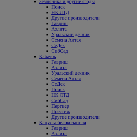
Земляника и другие ягоды
Поиск
НК ЛТД
Другие производители
Гавриш
Аэлита
Уральский дачник
Семена Алтая
СеДек
СибСад
Кабачок
Гавриш
Аэлита
Уральский дачник
Семена Алтая
СеДек
Поиск
НК ЛТД
СибСад
Партнер
Престиж
Другие производители
Капуста белокочанная
Гавриш
Аэлита