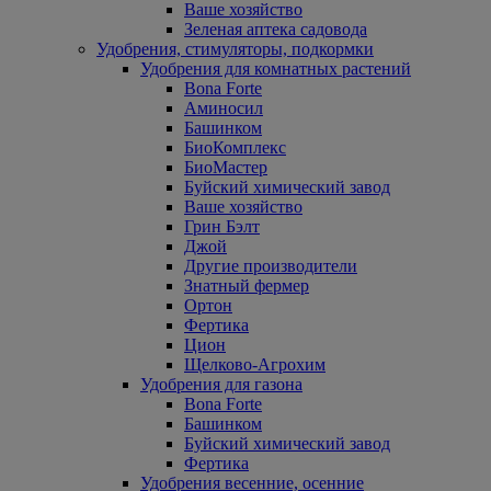
Ваше хозяйство
Зеленая аптека садовода
Удобрения, стимуляторы, подкормки
Удобрения для комнатных растений
Bona Forte
Аминосил
Башинком
БиоКомплекс
БиоМастер
Буйский химический завод
Ваше хозяйство
Грин Бэлт
Джой
Другие производители
Знатный фермер
Ортон
Фертика
Цион
Щелково-Агрохим
Удобрения для газона
Bona Forte
Башинком
Буйский химический завод
Фертика
Удобрения весенние, осенние