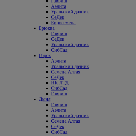
Гавриш
Аэлита
Уральский дачник
СеДек
Евросемена
Брюква
Гавриш
СеДек
Уральский дачник
СибСад
Горох
Аэлита
Уральский дачник
Семена Алтая
СеДек
НК ЛТД
СибСад
Гавриш
Дыня
Гавриш
Аэлита
Уральский дачник
Семена Алтая
СеДек
СибСад