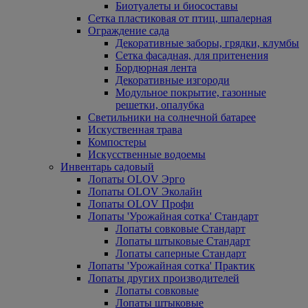
Биотуалеты и биосоставы
Сетка пластиковая от птиц, шпалерная
Ограждение сада
Декоративные заборы, грядки, клумбы
Сетка фасадная, для притенения
Бордюрная лента
Декоративные изгороди
Модульное покрытие, газонные
решетки, опалубка
Светильники на солнечной батарее
Искуственная трава
Компостеры
Искусственные водоемы
Инвентарь садовый
Лопаты OLOV Эрго
Лопаты OLOV Эколайн
Лопаты OLOV Профи
Лопаты 'Урожайная сотка' Стандарт
Лопаты совковые Стандарт
Лопаты штыковые Стандарт
Лопаты саперные Стандарт
Лопаты 'Урожайная сотка' Практик
Лопаты других производителей
Лопаты совковые
Лопаты штыковые