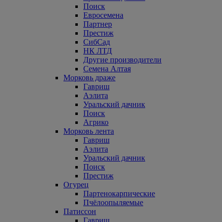
Поиск
Евросемена
Партнер
Престиж
СибСад
НК ЛТД
Другие производители
Семена Алтая
Морковь драже
Гавриш
Аэлита
Уральский дачник
Поиск
Агрико
Морковь лента
Гавриш
Аэлита
Уральский дачник
Поиск
Престиж
Огурец
Партенокарпические
Пчёлоопыляемые
Патиссон
Гавриш