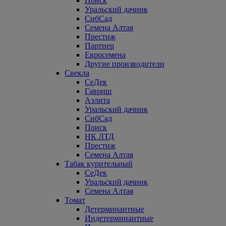
Поиск
Уральский дачник
СибСад
Семена Алтая
Престиж
Партнер
Евросемена
Другие производители
Свекла
СеДек
Гавриш
Аэлита
Уральский дачник
СибСад
Поиск
НК ЛТД
Престиж
Семена Алтая
Табак курительный
СеДек
Уральский дачник
Семена Алтая
Томат
Детерминантные
Индетерминантные