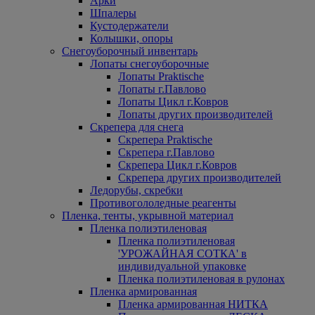
Арки
Шпалеры
Кустодержатели
Колышки, опоры
Снегоуборочный инвентарь
Лопаты снегоуборочные
Лопаты Praktische
Лопаты г.Павлово
Лопаты Цикл г.Ковров
Лопаты других производителей
Скрепера для снега
Скрепера Praktische
Скрепера г.Павлово
Скрепера Цикл г.Ковров
Скрепера других производителей
Ледорубы, скребки
Противогололедные реагенты
Пленка, тенты, укрывной материал
Пленка полиэтиленовая
Пленка полиэтиленовая
'УРОЖАЙНАЯ СОТКА' в
индивидуальной упаковке
Пленка полиэтиленовая в рулонах
Пленка армированная
Пленка армированная НИТКА