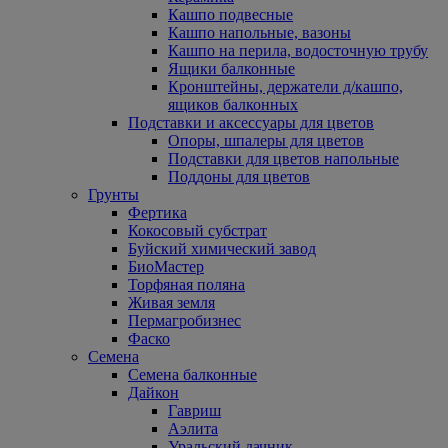
Кашпо подвесные
Кашпо напольные, вазоны
Кашпо на перила, водосточную трубу
Ящики балконные
Кронштейны, держатели д/кашпо,
ящиков балконных
Подставки и аксессуары для цветов
Опоры, шпалеры для цветов
Подставки для цветов напольные
Поддоны для цветов
Грунты
Фертика
Кокосовый субстрат
Буйский химический завод
БиоМастер
Торфяная поляна
Живая земля
Пермагробизнес
Фаско
Семена
Семена балконные
Дайкон
Гавриш
Аэлита
Уральский дачник