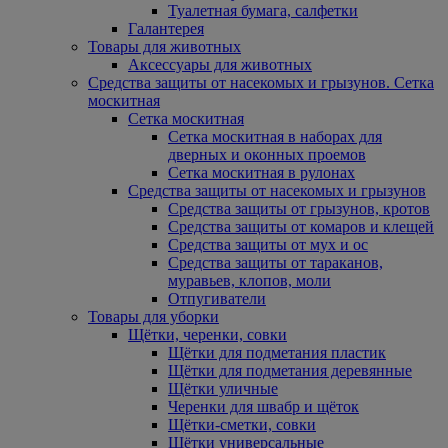
Туалетная бумага, салфетки
Галантерея
Товары для животных
Аксессуары для животных
Средства защиты от насекомых и грызунов. Сетка
москитная
Сетка москитная
Сетка москитная в наборах для
дверных и оконных проемов
Сетка москитная в рулонах
Средства защиты от насекомых и грызунов
Средства защиты от грызунов, кротов
Средства защиты от комаров и клещей
Средства защиты от мух и ос
Средства защиты от тараканов,
муравьев, клопов, моли
Отпугиватели
Товары для уборки
Щётки, черенки, совки
Щётки для подметания пластик
Щётки для подметания деревянные
Щётки уличные
Черенки для швабр и щёток
Щётки-сметки, совки
Щётки универсальные