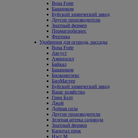
Bona Forte
Башинком
Буйский химический завод
Другие производители
Знатный фермер
Пермагробизнес
Фертика
Удобрения для огорода, рассады
Bona Forte
Август
Аминосил
Байкал
Башинком
Биокомплекс
БиоМастер
Буйский химический завод
Ваше хозяйство
Грин Бэлт
Джой
Добрая сила
Другие производители
Зеленая аптека садовода
Знатный фермер
Капитал прок
Нэст М