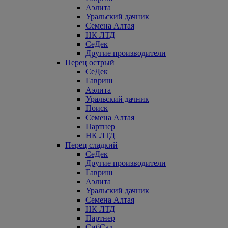
Аэлита
Уральский дачник
Семена Алтая
НК ЛТД
СеДек
Другие производители
Перец острый
СеДек
Гавриш
Аэлита
Уральский дачник
Поиск
Семена Алтая
Партнер
НК ЛТД
Перец сладкий
СеДек
Другие производители
Гавриш
Аэлита
Уральский дачник
Семена Алтая
НК ЛТД
Партнер
СибСад