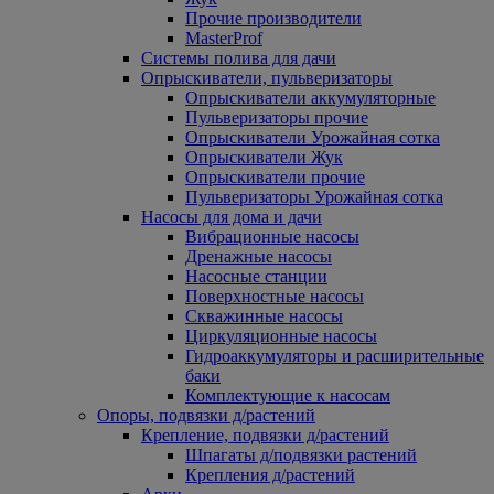
Прочие производители
MasterProf
Системы полива для дачи
Опрыскиватели, пульверизаторы
Опрыскиватели аккумуляторные
Пульверизаторы прочие
Опрыскиватели Урожайная сотка
Опрыскиватели Жук
Опрыскиватели прочие
Пульверизаторы Урожайная сотка
Насосы для дома и дачи
Вибрационные насосы
Дренажные насосы
Насосные станции
Поверхностные насосы
Скважинные насосы
Циркуляционные насосы
Гидроаккумуляторы и расширительные
баки
Комплектующие к насосам
Опоры, подвязки д/растений
Крепление, подвязки д/растений
Шпагаты д/подвязки растений
Крепления д/растений