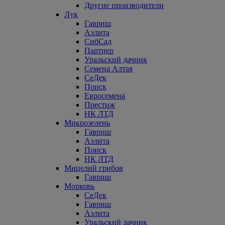
Другие производители
Лук
Гавриш
Аэлита
СибСад
Партнер
Уральский дачник
Семена Алтая
СеДек
Поиск
Евросемена
Престиж
НК ЛТД
Микрозелень
Гавриш
Аэлита
Поиск
НК ЛТД
Мицелий грибов
Гавриш
Морковь
СеДек
Гавриш
Аэлита
Уральский дачник