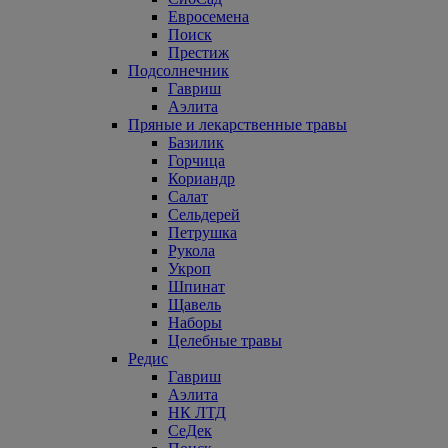
Евросемена
Поиск
Престиж
Подсолнечник
Гавриш
Аэлита
Пряные и лекарственные травы
Базилик
Горчица
Кориандр
Салат
Сельдерей
Петрушка
Рукола
Укроп
Шпинат
Щавель
Наборы
Целебные травы
Редис
Гавриш
Аэлита
НК ЛТД
СеДек