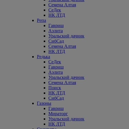
Семена Алтая
СеДек
НК ЛТД
Репа
Гавриш
Аэлита
Уральский дачник
СибСад
Семена Алтая
НК ЛТД
Редька
СеДек
Гавриш
Аэлита
Уральский дачник
Семена Алтая
Поиск
НК ЛТД
СибСад
Газоны
Гавриш
Мираторг
Уральский дачник
НК ЛТД