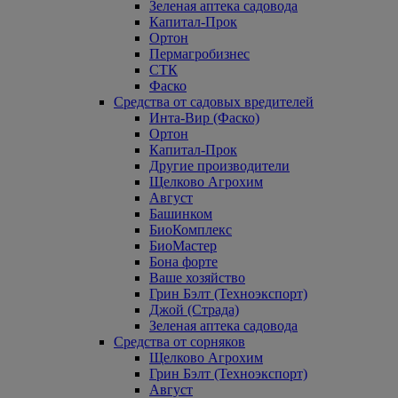
Зеленая аптека садовода
Капитал-Прок
Ортон
Пермагробизнес
СТК
Фаско
Средства от садовых вредителей
Инта-Вир (Фаско)
Ортон
Капитал-Прок
Другие производители
Щелково Агрохим
Август
Башинком
БиоКомплекс
БиоМастер
Бона форте
Ваше хозяйство
Грин Бэлт (Техноэкспорт)
Джой (Страда)
Зеленая аптека садовода
Средства от сорняков
Щелково Агрохим
Грин Бэлт (Техноэкспорт)
Август