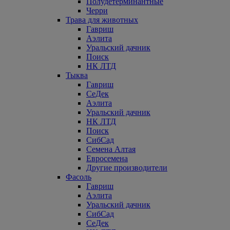
Полудетерминантные
Черри
Трава для животных
Гавриш
Аэлита
Уральский дачник
Поиск
НК ЛТД
Тыква
Гавриш
СеДек
Аэлита
Уральский дачник
НК ЛТД
Поиск
СибСад
Семена Алтая
Евросемена
Другие производители
Фасоль
Гавриш
Аэлита
Уральский дачник
СибСад
СеДек