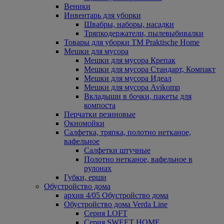
Веники
Инвентарь для уборки
Швабры, наборы, насадки
Тряпкодержатели, пылевыбивалки
Товары для уборки ТМ Praktische Home
Мешки для мусора
Мешки для мусора Крепак
Мешки для мусора Стандарт, Компакт
Мешки для мусора Идеал
Мешки для мусора Avikomp
Вкладыши в бочки, пакеты для
компоста
Перчатки резиновые
Окномойки
Салфетка, тряпка, полотно нетканое,
вафельное
Салфетки штучные
Полотно нетканое, вафельное в
рулонах
Губки, ерши
Обустройство дома
архив 4/05 Обустройство дома
Обустройство дома Verda Line
Серия LOFT
Серия SWEET HOME