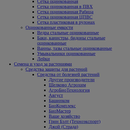
Сетка оцинкованная
Сетка оцинкованная в ПВХ
Сетка оцинкованная Рабица
Сетка оцинкованная ЦПВС
Сетка пластиковая в рулонах
Оцинкованные емкости
Ведра стальные оцинкованные
Баки, канистры, бидоны стальные
оцинкованные
Ванны, тазы стальные оцинкованные
Умывальники оцинкованные
Лейки
Семена и уход за растениями
Средства защиты для растений
Средства от болезней растений
Другие производители
Щелково Агрохим
АгроБиоТехнология
Август
Башинком
БиоКомплекс
БиоМастер
Ваше хозяйство
Грин Бэлт (Техноэкспорт)
Джой (Страда)