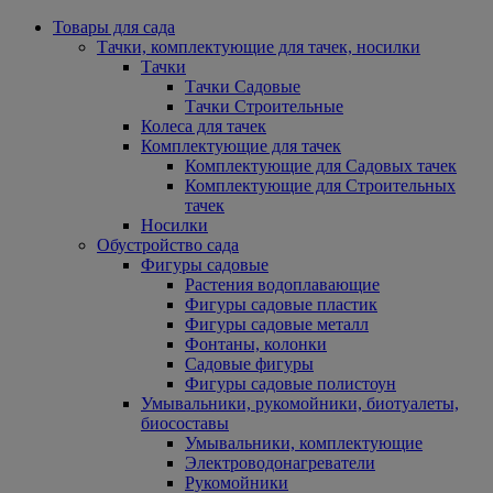
Товары для сада
Тачки, комплектующие для тачек, носилки
Тачки
Тачки Садовые
Тачки Строительные
Колеса для тачек
Комплектующие для тачек
Комплектующие для Садовых тачек
Комплектующие для Строительных
тачек
Носилки
Обустройство сада
Фигуры садовые
Растения водоплавающие
Фигуры садовые пластик
Фигуры садовые металл
Фонтаны, колонки
Садовые фигуры
Фигуры садовые полистоун
Умывальники, рукомойники, биотуалеты,
биосоставы
Умывальники, комплектующие
Электроводонагреватели
Рукомойники