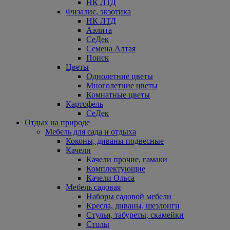
НК ЛТД
Физалис, экзотика
НК ЛТД
Аэлита
СеДек
Семена Алтая
Поиск
Цветы
Однолетние цветы
Многолетние цветы
Комнатные цветы
Картофель
СеДек
Отдых на природе
Мебель для сада и отдыха
Коконы, диваны подвесные
Качели
Качели прочие, гамаки
Комплектующие
Качели Ольса
Мебель садовая
Наборы садовой мебели
Кресла, диваны, шезлонги
Стулья, табуреты, скамейки
Столы