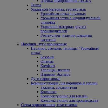
Пленка армированная ЛЕСКА
Тенты
Укрывной материал, геотекстиль
Урожайная сотка в рулонах
Урожайная сотка в индивидуальной
упаковке
Укрывной материал других
производителей
Геотекстиль, изделия д/защиты
растений
Парники, дуги парниковые
Парники, стелажи, теплицы "Урожайная
сотка"
Базовый
Оптима
Комфорт
Теплицы Эксперт
Парники Эксперт
Дуги парниковые
Комплектующие для парников и теплиц
Зажимы, соединители
Колышки
Комплектующие для теплиц
Комплектующие для производства
Сетка оцинкованная, пластиковая