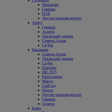
Сидераты
Мираторг
Гавриш
ПАБ
Другие производители
Арбуз
Гавриш
Аэлита
Уральский дачник
Семена Алтая
СеДек
Баклажан
Семена Алтая
Уральский дачник
СеДек
Партнер
НК ЛТД
Евросемена
Манул
СибСад
Поиск
Другие производители
Гавриш
Аэлита
Бобы