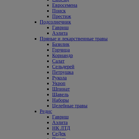
Евросемена
Поиск
Престиж
Подсолнечник
Гавриш
Аэлита
Пряные и лекарственные травы
Базилик
Горчица
Кориандр
Салат
Сельдерей
Петрушка
Рукола
Укроп
Шпинат
Щавель
Наборы
Целебные травы
Редис
Гавриш
Аэлита
НК ЛТД
СеДек