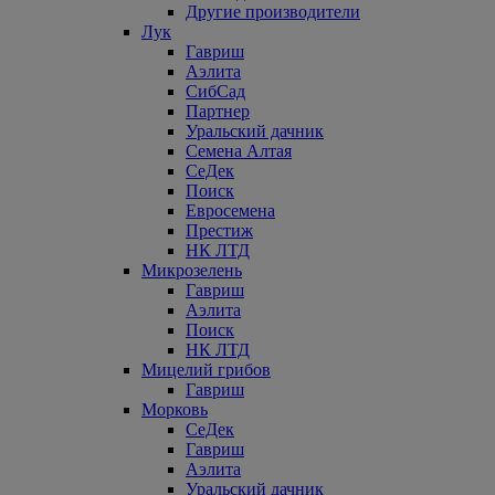
Другие производители
Лук
Гавриш
Аэлита
СибСад
Партнер
Уральский дачник
Семена Алтая
СеДек
Поиск
Евросемена
Престиж
НК ЛТД
Микрозелень
Гавриш
Аэлита
Поиск
НК ЛТД
Мицелий грибов
Гавриш
Морковь
СеДек
Гавриш
Аэлита
Уральский дачник