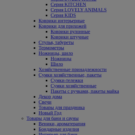
Серия KITCHEN
Серия LOVELY ANIMALS
Серия KIDS
Коврики интерьерные
Коврики для прихожей
Коврики рулонные
Коврики штучные
Стулья, табуреты
Термометры
Ножницы, шило
Ножницы
Шило
Хозяйственные принадлежности
Сумки хозяйственные, пакеты
Сумки-тележки
Сумки хозяйственные
Пакеты с ручками, пакеты майка
Декор дома
Свечи
Товары для праздника
Новый Год
Товары для бани и сауны
Веники, ароматерапия
Бондарные изделия
Интерьер для бани