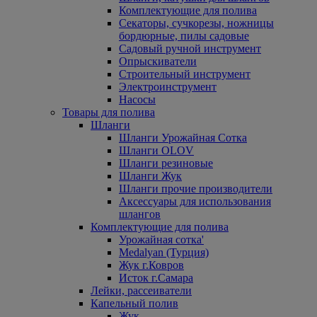
Комплектующие для полива
Секаторы, сучкорезы, ножницы
бордюрные, пилы садовые
Садовый ручной инструмент
Опрыскиватели
Строительный инструмент
Электроинструмент
Насосы
Товары для полива
Шланги
Шланги Урожайная Сотка
Шланги OLOV
Шланги резиновые
Шланги Жук
Шланги прочие производители
Аксессуары для использования
шлангов
Комплектующие для полива
Урожайная сотка'
Medalyan (Турция)
Жук г.Ковров
Исток г.Самара
Лейки, рассеиватели
Капельный полив
Жук