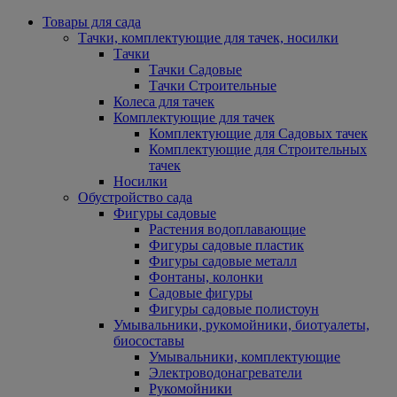
Товары для сада
Тачки, комплектующие для тачек, носилки
Тачки
Тачки Садовые
Тачки Строительные
Колеса для тачек
Комплектующие для тачек
Комплектующие для Садовых тачек
Комплектующие для Строительных
тачек
Носилки
Обустройство сада
Фигуры садовые
Растения водоплавающие
Фигуры садовые пластик
Фигуры садовые металл
Фонтаны, колонки
Садовые фигуры
Фигуры садовые полистоун
Умывальники, рукомойники, биотуалеты,
биосоставы
Умывальники, комплектующие
Электроводонагреватели
Рукомойники