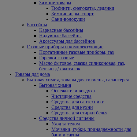
Зимние товары
Тюбинги, снегокаты, ледянки
Зимние игры, спорт
Сани-волокуши
Бассейны
Каркасные бассейны
Надувные бассейны
Аксессуары для бассейнов
Газовые приборы и комплектующие
Портативные газовые приборы, газ
Горелки газовые
Масло бытовое, смазка силиконовая, газ,
бензин д/зажигалок
Товары для дома
Бытовая химия, товары для гигиены, галантерея
Бытовая химия
Освежители воздуха
Чистящие средства
Средства для сантехники
Средства для кухни
Средства для стирки белья
Средства личной гигиены
Уход за телом
Мочалки, губки, принадлежности для
бани и сауны