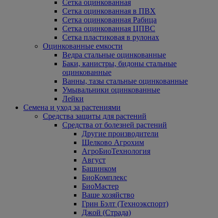
Сетка оцинкованная
Сетка оцинкованная в ПВХ
Сетка оцинкованная Рабица
Сетка оцинкованная ЦПВС
Сетка пластиковая в рулонах
Оцинкованные емкости
Ведра стальные оцинкованные
Баки, канистры, бидоны стальные
оцинкованные
Ванны, тазы стальные оцинкованные
Умывальники оцинкованные
Лейки
Семена и уход за растениями
Средства защиты для растений
Средства от болезней растений
Другие производители
Щелково Агрохим
АгроБиоТехнология
Август
Башинком
БиоКомплекс
БиоМастер
Ваше хозяйство
Грин Бэлт (Техноэкспорт)
Джой (Страда)