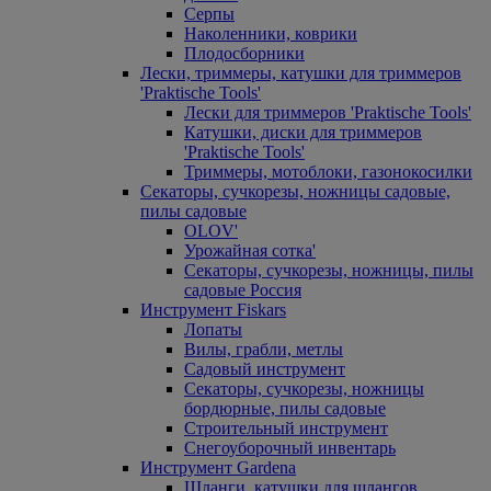
Серпы
Наколенники, коврики
Плодосборники
Лески, триммеры, катушки для триммеров
'Praktische Tools'
Лески для триммеров 'Praktische Tools'
Катушки, диски для триммеров
'Praktische Tools'
Триммеры, мотоблоки, газонокосилки
Секаторы, сучкорезы, ножницы садовые,
пилы садовые
OLOV'
Урожайная сотка'
Секаторы, сучкорезы, ножницы, пилы
садовые Россия
Инструмент Fiskars
Лопаты
Вилы, грабли, метлы
Садовый инструмент
Секаторы, сучкорезы, ножницы
бордюрные, пилы садовые
Строительный инструмент
Снегоуборочный инвентарь
Инструмент Gardena
Шланги, катушки для шлангов