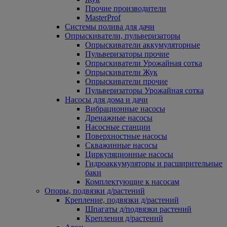
Прочие производители
MasterProf
Системы полива для дачи
Опрыскиватели, пульверизаторы
Опрыскиватели аккумуляторные
Пульверизаторы прочие
Опрыскиватели Урожайная сотка
Опрыскиватели Жук
Опрыскиватели прочие
Пульверизаторы Урожайная сотка
Насосы для дома и дачи
Вибрационные насосы
Дренажные насосы
Насосные станции
Поверхностные насосы
Скважинные насосы
Циркуляционные насосы
Гидроаккумуляторы и расширительные
баки
Комплектующие к насосам
Опоры, подвязки д/растений
Крепление, подвязки д/растений
Шпагаты д/подвязки растений
Крепления д/растений