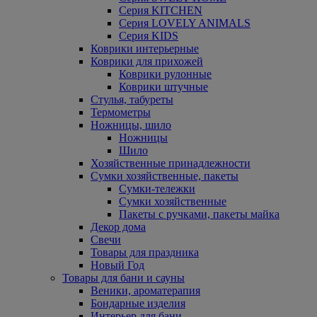
Серия KITCHEN
Серия LOVELY ANIMALS
Серия KIDS
Коврики интерьерные
Коврики для прихожей
Коврики рулонные
Коврики штучные
Стулья, табуреты
Термометры
Ножницы, шило
Ножницы
Шило
Хозяйственные принадлежности
Сумки хозяйственные, пакеты
Сумки-тележки
Сумки хозяйственные
Пакеты с ручками, пакеты майка
Декор дома
Свечи
Товары для праздника
Новый Год
Товары для бани и сауны
Веники, ароматерапия
Бондарные изделия
Интерьер для бани