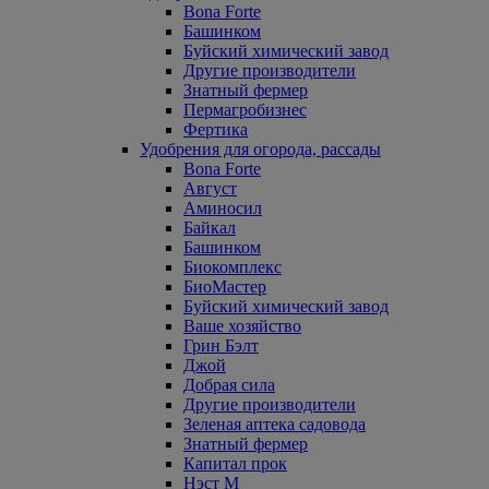
Bona Forte
Башинком
Буйский химический завод
Другие производители
Знатный фермер
Пермагробизнес
Фертика
Удобрения для огорода, рассады
Bona Forte
Август
Аминосил
Байкал
Башинком
Биокомплекс
БиоМастер
Буйский химический завод
Ваше хозяйство
Грин Бэлт
Джой
Добрая сила
Другие производители
Зеленая аптека садовода
Знатный фермер
Капитал прок
Нэст М