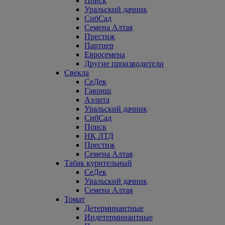
Поиск
Уральский дачник
СибСад
Семена Алтая
Престиж
Партнер
Евросемена
Другие производители
Свекла
СеДек
Гавриш
Аэлита
Уральский дачник
СибСад
Поиск
НК ЛТД
Престиж
Семена Алтая
Табак курительный
СеДек
Уральский дачник
Семена Алтая
Томат
Детерминантные
Индетерминантные