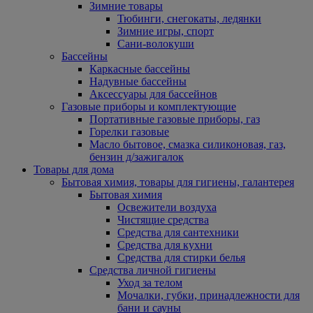
Зимние товары
Тюбинги, снегокаты, ледянки
Зимние игры, спорт
Сани-волокуши
Бассейны
Каркасные бассейны
Надувные бассейны
Аксессуары для бассейнов
Газовые приборы и комплектующие
Портативные газовые приборы, газ
Горелки газовые
Масло бытовое, смазка силиконовая, газ,
бензин д/зажигалок
Товары для дома
Бытовая химия, товары для гигиены, галантерея
Бытовая химия
Освежители воздуха
Чистящие средства
Средства для сантехники
Средства для кухни
Средства для стирки белья
Средства личной гигиены
Уход за телом
Мочалки, губки, принадлежности для
бани и сауны