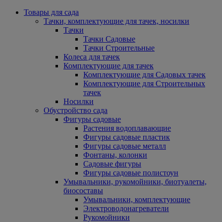
Товары для сада
Тачки, комплектующие для тачек, носилки
Тачки
Тачки Садовые
Тачки Строительные
Колеса для тачек
Комплектующие для тачек
Комплектующие для Садовых тачек
Комплектующие для Строительных
тачек
Носилки
Обустройство сада
Фигуры садовые
Растения водоплавающие
Фигуры садовые пластик
Фигуры садовые металл
Фонтаны, колонки
Садовые фигуры
Фигуры садовые полистоун
Умывальники, рукомойники, биотуалеты,
биосоставы
Умывальники, комплектующие
Электроводонагреватели
Рукомойники