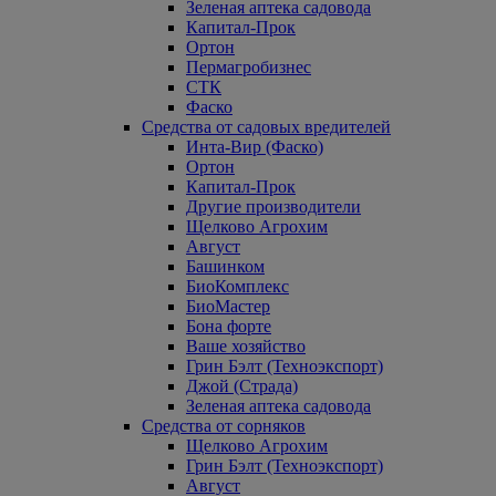
Зеленая аптека садовода
Капитал-Прок
Ортон
Пермагробизнес
СТК
Фаско
Средства от садовых вредителей
Инта-Вир (Фаско)
Ортон
Капитал-Прок
Другие производители
Щелково Агрохим
Август
Башинком
БиоКомплекс
БиоМастер
Бона форте
Ваше хозяйство
Грин Бэлт (Техноэкспорт)
Джой (Страда)
Зеленая аптека садовода
Средства от сорняков
Щелково Агрохим
Грин Бэлт (Техноэкспорт)
Август