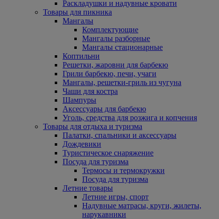
Раскладушки и надувные кровати
Товары для пикника
Мангалы
Комплектующие
Мангалы разборные
Мангалы стационарные
Коптильни
Решетки, жаровни для барбекю
Грили барбекю, печи, учаги
Мангалы, решетки-гриль из чугуна
Чаши для костра
Шампуры
Аксессуары для барбекю
Уголь, средства для розжига и копчения
Товары для отдыха и туризма
Палатки, спальники и аксессуары
Дождевики
Туристическое снаряжение
Посуда для туризма
Термосы и термокружки
Посуда для туризма
Летние товары
Летние игры, спорт
Надувные матрасы, круги, жилеты,
нарукавники