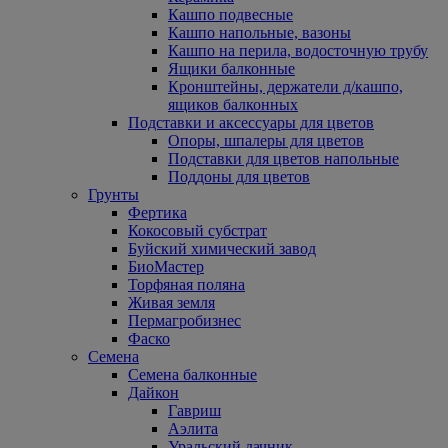
Кашпо подвесные
Кашпо напольные, вазоны
Кашпо на перила, водосточную трубу
Ящики балконные
Кронштейны, держатели д/кашпо,
ящиков балконных
Подставки и аксессуары для цветов
Опоры, шпалеры для цветов
Подставки для цветов напольные
Поддоны для цветов
Грунты
Фертика
Кокосовый субстрат
Буйский химический завод
БиоМастер
Торфяная поляна
Живая земля
Пермагробизнес
Фаско
Семена
Семена балконные
Дайкон
Гавриш
Аэлита
Уральский дачник