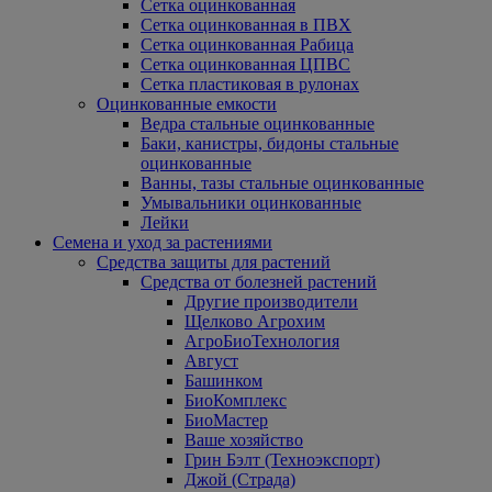
Сетка оцинкованная
Сетка оцинкованная в ПВХ
Сетка оцинкованная Рабица
Сетка оцинкованная ЦПВС
Сетка пластиковая в рулонах
Оцинкованные емкости
Ведра стальные оцинкованные
Баки, канистры, бидоны стальные
оцинкованные
Ванны, тазы стальные оцинкованные
Умывальники оцинкованные
Лейки
Семена и уход за растениями
Средства защиты для растений
Средства от болезней растений
Другие производители
Щелково Агрохим
АгроБиоТехнология
Август
Башинком
БиоКомплекс
БиоМастер
Ваше хозяйство
Грин Бэлт (Техноэкспорт)
Джой (Страда)