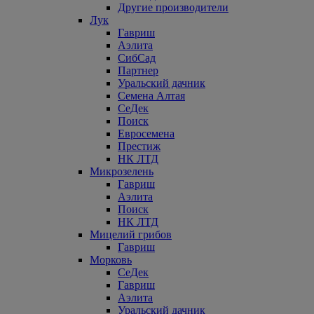
Другие производители
Лук
Гавриш
Аэлита
СибСад
Партнер
Уральский дачник
Семена Алтая
СеДек
Поиск
Евросемена
Престиж
НК ЛТД
Микрозелень
Гавриш
Аэлита
Поиск
НК ЛТД
Мицелий грибов
Гавриш
Морковь
СеДек
Гавриш
Аэлита
Уральский дачник