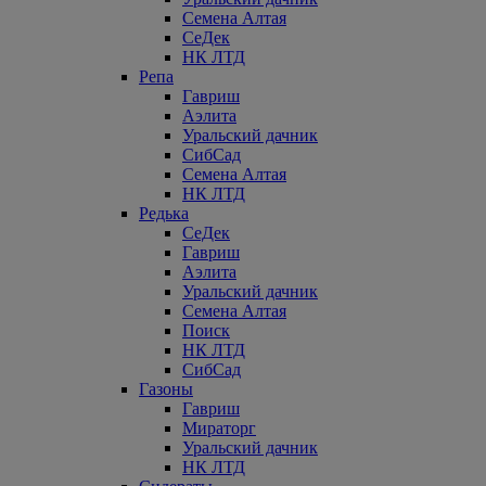
Семена Алтая
СеДек
НК ЛТД
Репа
Гавриш
Аэлита
Уральский дачник
СибСад
Семена Алтая
НК ЛТД
Редька
СеДек
Гавриш
Аэлита
Уральский дачник
Семена Алтая
Поиск
НК ЛТД
СибСад
Газоны
Гавриш
Мираторг
Уральский дачник
НК ЛТД