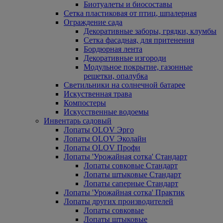
Биотуалеты и биосоставы
Сетка пластиковая от птиц, шпалерная
Ограждение сада
Декоративные заборы, грядки, клумбы
Сетка фасадная, для притенения
Бордюрная лента
Декоративные изгороди
Модульное покрытие, газонные
решетки, опалубка
Светильники на солнечной батарее
Искуственная трава
Компостеры
Искусственные водоемы
Инвентарь садовый
Лопаты OLOV Эрго
Лопаты OLOV Эколайн
Лопаты OLOV Профи
Лопаты 'Урожайная сотка' Стандарт
Лопаты совковые Стандарт
Лопаты штыковые Стандарт
Лопаты саперные Стандарт
Лопаты 'Урожайная сотка' Практик
Лопаты других производителей
Лопаты совковые
Лопаты штыковые