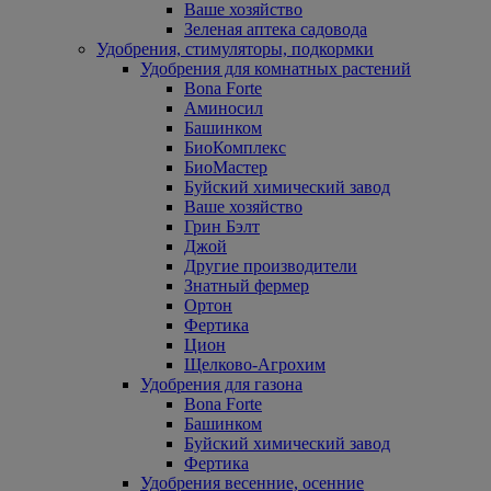
Ваше хозяйство
Зеленая аптека садовода
Удобрения, стимуляторы, подкормки
Удобрения для комнатных растений
Bona Forte
Аминосил
Башинком
БиоКомплекс
БиоМастер
Буйский химический завод
Ваше хозяйство
Грин Бэлт
Джой
Другие производители
Знатный фермер
Ортон
Фертика
Цион
Щелково-Агрохим
Удобрения для газона
Bona Forte
Башинком
Буйский химический завод
Фертика
Удобрения весенние, осенние