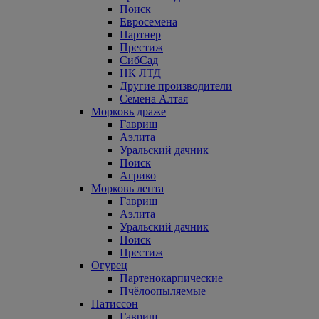
Поиск
Евросемена
Партнер
Престиж
СибСад
НК ЛТД
Другие производители
Семена Алтая
Морковь драже
Гавриш
Аэлита
Уральский дачник
Поиск
Агрико
Морковь лента
Гавриш
Аэлита
Уральский дачник
Поиск
Престиж
Огурец
Партенокарпические
Пчёлоопыляемые
Патиссон
Гавриш