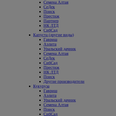
Семена Алтая
СеДек
Поиск
Престиж
Партнер
НК ЛТД
СибСад
Капуста (другие виды)
Гавриш
Аэлита
Уральский дачник
Семена Алтая
СеДек
СибСад
Престиж
НК ЛТД
Поиск
Другие производители
Кукуруза
Гавриш
Аэлита
Уральский дачник
Семена Алтая
Поиск
СибСад