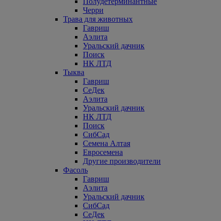
Полудетерминантные
Черри
Трава для животных
Гавриш
Аэлита
Уральский дачник
Поиск
НК ЛТД
Тыква
Гавриш
СеДек
Аэлита
Уральский дачник
НК ЛТД
Поиск
СибСад
Семена Алтая
Евросемена
Другие производители
Фасоль
Гавриш
Аэлита
Уральский дачник
СибСад
СеДек