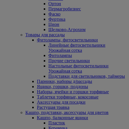
Ортон
Пермагробизнес
Фаско
Фертика
Цион
Щелково-Агрохим
Товары для рассады
Фитолампы, фитосветильники
Линейные фитосветильники
Урожайная сотка
Фитолампы
Прочие светильники
Настольные фитосветильники
Урожайная сотка
Подставки для светильников, таймеры
Парники, наборы д/рассады
Ящики, горшки, поддоны
Наборы, ячейки и горшки торфяные
Таблетки торфяные, кокосовые
Аксессуары для посадки
Растущая травка
Кашпо, подставки, аксессуары для цветов
Кашпо, балконные ящики
Пластик
Керамика