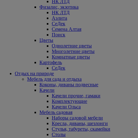
НК ЛТД
Физалис, экзотика
НК ЛТД
Аэлита
СеДек
Семена Алтая
Поиск
Цветы
Однолетние цветы
Многолетние цветы
Комнатные цветы
Картофель
СеДек
Отдых на природе
Мебель для сада и отдыха
Коконы, диваны подвесные
Качели
Качели прочие, гамаки
Комплектующие
Качели Ольса
Мебель садовая
Наборы садовой мебели
Кресла, диваны, шезлонги
Стулья, табуреты, скамейки
Столы