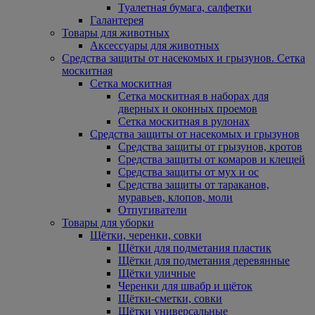
Туалетная бумага, салфетки
Галантерея
Товары для животных
Аксессуары для животных
Средства защиты от насекомых и грызунов. Сетка
москитная
Сетка москитная
Сетка москитная в наборах для
дверных и оконных проемов
Сетка москитная в рулонах
Средства защиты от насекомых и грызунов
Средства защиты от грызунов, кротов
Средства защиты от комаров и клещей
Средства защиты от мух и ос
Средства защиты от тараканов,
муравьев, клопов, моли
Отпугиватели
Товары для уборки
Щётки, черенки, совки
Щётки для подметания пластик
Щётки для подметания деревянные
Щётки уличные
Черенки для швабр и щёток
Щётки-сметки, совки
Щётки универсальные