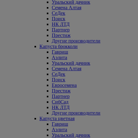
Уральский дачник
Семена Алтая
СеДек
Поиск
НК ЛТД
Партнер
Престиж
Другие производители
Капуста брокколи
Гавриш
Аэлита
Уральский дачник
Семена Алтая
СеДек
Поиск
Евросемена
Престиж
Партнер
СибСад
НК ЛТД
Другие производители
Капуста цветная
Гавриш
Аэлита
Уральский дачник