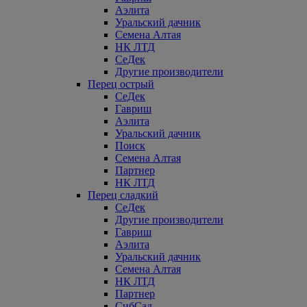
Аэлита
Уральский дачник
Семена Алтая
НК ЛТД
СеДек
Другие производители
Перец острый
СеДек
Гавриш
Аэлита
Уральский дачник
Поиск
Семена Алтая
Партнер
НК ЛТД
Перец сладкий
СеДек
Другие производители
Гавриш
Аэлита
Уральский дачник
Семена Алтая
НК ЛТД
Партнер
СибСад