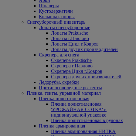
Арки
Шпалеры
Кустодержатели
Колышки, опоры
Снегоуборочный инвентарь
Лопаты снегоуборочные
Лопаты Praktische
Лопаты г.Павлово
Лопаты Цикл г.Ковров
Лопаты других производителей
Скрепера для снега
Скрепера Praktische
Скрепера г.Павлово
Скрепера Цикл г.Ковров
Скрепера других производителей
Ледорубы, скребки
Противогололедные реагенты
Пленка, тенты, укрывной материал
Пленка полиэтиленовая
Пленка полиэтиленовая
'УРОЖАЙНАЯ СОТКА' в
индивидуальной упаковке
Пленка полиэтиленовая в рулонах
Пленка армированная
Пленка армированная НИТКА