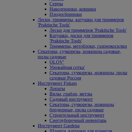
Серпы
Наколенники, коврики
Плодосборники
Лески, триммеры, катушки для триммеров
'Praktische Tools'
Лески для триммеров 'Praktische Tools'
Катушки, диски для триммеров
'Praktische Tools'
Триммеры, мотоблоки, газонокосилки
Секаторы, сучкорезы, ножницы садовые,
пилы садовые
OLOV'
Урожайная сотка'
Секаторы, сучкорезы, ножницы, пилы
садовые Россия
Инструмент Fiskars
Лопаты
Вилы, грабли, метлы
Садовый инструмент
Секаторы, сучкорезы, ножницы
бордюрные, пилы садовые
Строительный инструмент
Снегоуборочный инвентарь
Инструмент Gardena
Шланги, катушки для шлангов