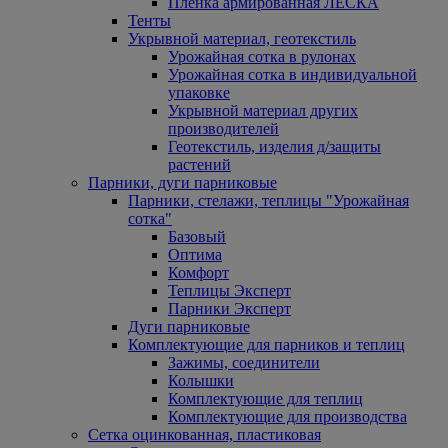
Пленка армированная ЛЕСКА
Тенты
Укрывной материал, геотекстиль
Урожайная сотка в рулонах
Урожайная сотка в индивидуальной
упаковке
Укрывной материал других
производителей
Геотекстиль, изделия д/защиты
растений
Парники, дуги парниковые
Парники, стелажи, теплицы "Урожайная
сотка"
Базовый
Оптима
Комфорт
Теплицы Эксперт
Парники Эксперт
Дуги парниковые
Комплектующие для парников и теплиц
Зажимы, соединители
Колышки
Комплектующие для теплиц
Комплектующие для производства
Сетка оцинкованная, пластиковая