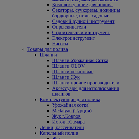
Комплектующие для полива
Секаторы, сучкорезы, ножницы
бордюрные, пилы садовые
Садовый ручной инструмент
Опрыскиватели
Строительный инструмент
Электроинструмент
Насосы
Товары для полива
Шланги
Шланги Урожайная Сотка
Шланги OLOV
Шланги резиновые
Шланги Жук
Шланги прочие производители
Аксессуары для использования
шлангов
Комплектующие для полива
Урожайная сотка'
Medalyan (Турция)
Жук г.Ковров
Исток г.Самара
Лейки, рассеиватели
Капельный полив
Жук