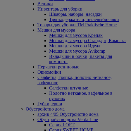
Веники
Инвентарь для уборки
Швабры, наборы, насадки
Тряпкодержатели, пылевыбивалки
Товары для уборки ТМ Praktische Home
Мешки для мусора
Мешки для мусора Крепак
Мешки для мусора Стандарт, Компакт
Мешки для мусора Идеал
Мешки для мусора Avikomp
Вкладыши в бочки, пакеты для
компоста
Перчатки резиновые
Окномойки
Салфетка, тряпка, полотно нетканое,
вафельное
Салфетки штучные
Полотно нетканое, вафельное в
рулонах
Губки, ерши
Обустройство дома
архив 4/05 Обустройство дома
Обустройство дома Verda Line
Серия LOFT
Серия SWEET HOME