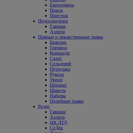
Евросемена
Поиск
Престиж
Подсолнечник
Гавриш
Аэлита
Пряные и лекарственные травы
Базилик
Горчица
Кориандр
Салат
Сельдерей
Петрушка
Рукола
Укроп
Шпинат
Щавель
Наборы
Целебные травы
Редис
Гавриш
Аэлита
НК ЛТД
СеДек