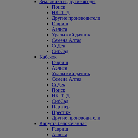
Земляника и другие ягоды
Поиск
НК ЛТД
Другие производители
Гавриш
Аэлита
Уральский дачник
Семена Алтая
СеДек
СибСад
Кабачок
Гавриш
Аэлита
Уральский дачник
Семена Алтая
СеДек
Поиск
НК ЛТД
СибСад
Партнер
Престиж
Другие производители
Капуста белокочанная
Гавриш
Аэлита