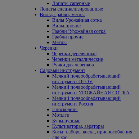
Лопаты саперные
Лопаты специализированные
Вилы, грабли, метлы
Вилы Урожайная сотка
Вилы прочие
Грабли 'Урожайная сотка'
Грабли прочие
Метлы
Черенки
Черенки деревянные
Черенки металлические
Ручки для черенков
Садовый инструмент
Мелкий почвообрабатывающий
инструмент OLOV
Мелкий почвообрабатывающий
инструмент УРОЖАЙНАЯ СОТКА
Мелкий почвообрабатывающий
инструмент Россия
Плоскорезы
Мотыги
Буры ручные
Культиваторы, аэраторы
Косы, наборы косца, приспособления
для кос