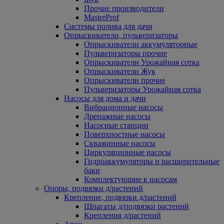
Прочие производители
MasterProf
Системы полива для дачи
Опрыскиватели, пульверизаторы
Опрыскиватели аккумуляторные
Пульверизаторы прочие
Опрыскиватели Урожайная сотка
Опрыскиватели Жук
Опрыскиватели прочие
Пульверизаторы Урожайная сотка
Насосы для дома и дачи
Вибрационные насосы
Дренажные насосы
Насосные станции
Поверхностные насосы
Скважинные насосы
Циркуляционные насосы
Гидроаккумуляторы и расширительные
баки
Комплектующие к насосам
Опоры, подвязки д/растений
Крепление, подвязки д/растений
Шпагаты д/подвязки растений
Крепления д/растений