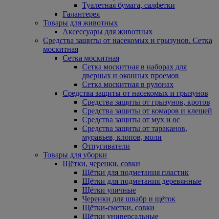
Туалетная бумага, салфетки
Галантерея
Товары для животных
Аксессуары для животных
Средства защиты от насекомых и грызунов. Сетка
москитная
Сетка москитная
Сетка москитная в наборах для
дверных и оконных проемов
Сетка москитная в рулонах
Средства защиты от насекомых и грызунов
Средства защиты от грызунов, кротов
Средства защиты от комаров и клещей
Средства защиты от мух и ос
Средства защиты от тараканов,
муравьев, клопов, моли
Отпугиватели
Товары для уборки
Щётки, черенки, совки
Щётки для подметания пластик
Щётки для подметания деревянные
Щётки уличные
Черенки для швабр и щёток
Щётки-сметки, совки
Щётки универсальные