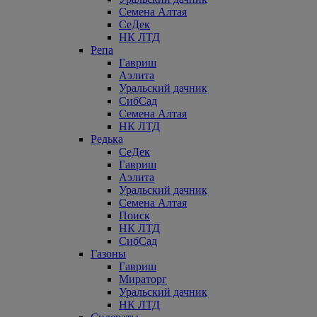
Семена Алтая
СеДек
НК ЛТД
Репа
Гавриш
Аэлита
Уральский дачник
СибСад
Семена Алтая
НК ЛТД
Редька
СеДек
Гавриш
Аэлита
Уральский дачник
Семена Алтая
Поиск
НК ЛТД
СибСад
Газоны
Гавриш
Мираторг
Уральский дачник
НК ЛТД