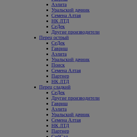
Аэлита
Уральский дачник
Семена Алтая
НК ЛТД
СеДек
Другие производители
Перец острый
СеДек
Гавриш
Аэлита
Уральский дачник
Поиск
Семена Алтая
Партнер
НК ЛТД
Перец сладкий
СеДек
Другие производители
Гавриш
Аэлита
Уральский дачник
Семена Алтая
НК ЛТД
Партнер
СибСад