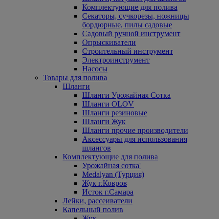
Комплектующие для полива
Секаторы, сучкорезы, ножницы
бордюрные, пилы садовые
Садовый ручной инструмент
Опрыскиватели
Строительный инструмент
Электроинструмент
Насосы
Товары для полива
Шланги
Шланги Урожайная Сотка
Шланги OLOV
Шланги резиновые
Шланги Жук
Шланги прочие производители
Аксессуары для использования
шлангов
Комплектующие для полива
Урожайная сотка'
Medalyan (Турция)
Жук г.Ковров
Исток г.Самара
Лейки, рассеиватели
Капельный полив
Жук