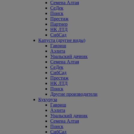
Семена Алтая
СеДек
Поиск
Престиж
Партнер
НК ЛТД
СибСад
Капуста (другие виды)
Гавриш
Аэлита
Уральский дачник
Семена Алтая
СеДек
СибСад
Престиж
НК ЛТД
Поиск
Другие производители
Кукуруза
Гавриш
Аэлита
Уральский дачник
Семена Алтая
Поиск
СибСад