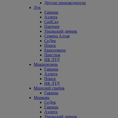
Другие производители
Лук
Гавриш
Аэлита
СибСад
Партнер
Уральский дачник
Семена Алтая
СеДек
Поиск
Евросемена
Престиж
НК ЛТД
Микрозелень
Гавриш
Аэлита
Поиск
НК ЛТД
Мицелий грибов
Гавриш
Морковь
СеДек
Гавриш
Аэлита
Уральский дачник