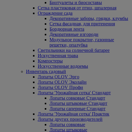
Биотуалеты и биосоставы
Сетка пластиковая от птиц, шпалерная
Ограждение сада
Декоративные заборы, грядки, клумбы
Сетка фасадная, для притенения
Бордюрная лента
Декоративные изгороди
Модульное покрытие, газонные
решетки, опалубка
Светильники на солнечной батарее
Искуственная трава
Компостеры
Искусственные водоемы
Инвентарь садовый
Лопаты OLOV Эрго
Лопаты OLOV Эколайн
Лопаты OLOV Профи
Лопаты 'Урожайная сотка' Стандарт
Лопаты совковые Стандарт
Лопаты штыковые Стандарт
Лопаты саперные Стандарт
Лопаты 'Урожайная сотка' Практик
Лопаты других производителей
Лопаты совковые
Лопаты штыковые