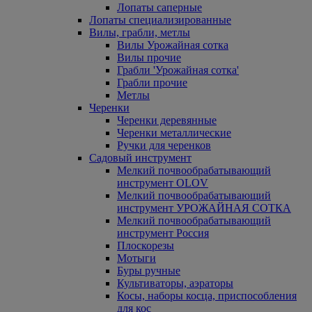
Лопаты саперные
Лопаты специализированные
Вилы, грабли, метлы
Вилы Урожайная сотка
Вилы прочие
Грабли 'Урожайная сотка'
Грабли прочие
Метлы
Черенки
Черенки деревянные
Черенки металлические
Ручки для черенков
Садовый инструмент
Мелкий почвообрабатывающий
инструмент OLOV
Мелкий почвообрабатывающий
инструмент УРОЖАЙНАЯ СОТКА
Мелкий почвообрабатывающий
инструмент Россия
Плоскорезы
Мотыги
Буры ручные
Культиваторы, аэраторы
Косы, наборы косца, приспособления
для кос