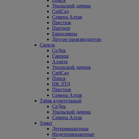
Поиск
Уральский дачник
СибСад
Семена Алтая
Престиж
Партнер
Евросемена
Другие производители
Свекла
СеДек
Гавриш
Аэлита
Уральский дачник
СибСад
Поиск
НК ЛТД
Престиж
Семена Алтая
Табак курительный
СеДек
Уральский дачник
Семена Алтая
Томат
Детерминантные
Индетерминантные