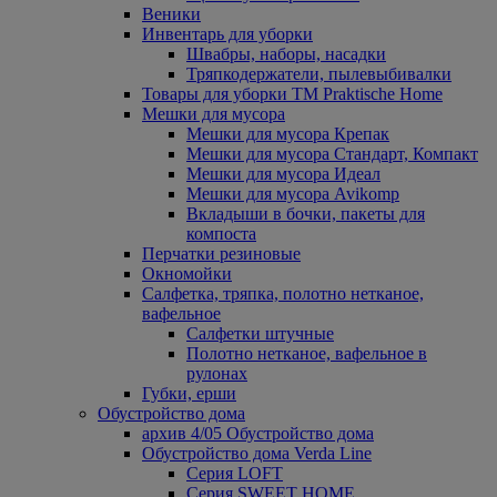
Веники
Инвентарь для уборки
Швабры, наборы, насадки
Тряпкодержатели, пылевыбивалки
Товары для уборки ТМ Praktische Home
Мешки для мусора
Мешки для мусора Крепак
Мешки для мусора Стандарт, Компакт
Мешки для мусора Идеал
Мешки для мусора Avikomp
Вкладыши в бочки, пакеты для
компоста
Перчатки резиновые
Окномойки
Салфетка, тряпка, полотно нетканое,
вафельное
Салфетки штучные
Полотно нетканое, вафельное в
рулонах
Губки, ерши
Обустройство дома
архив 4/05 Обустройство дома
Обустройство дома Verda Line
Серия LOFT
Серия SWEET HOME