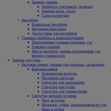
Зимние товары
Тюбинги, снегокаты, ледянки
Зимние игры, спорт
Сани-волокуши
Бассейны
Каркасные бассейны
Надувные бассейны
Аксессуары для бассейнов
Газовые приборы и комплектующие
Портативные газовые приборы, газ
Горелки газовые
Масло бытовое, смазка силиконовая, газ,
бензин д/зажигалок
Товары для дома
Бытовая химия, товары для гигиены, галантерея
Бытовая химия
Освежители воздуха
Чистящие средства
Средства для сантехники
Средства для кухни
Средства для стирки белья
Средства личной гигиены
Уход за телом
Мочалки, губки, принадлежности для
бани и сауны