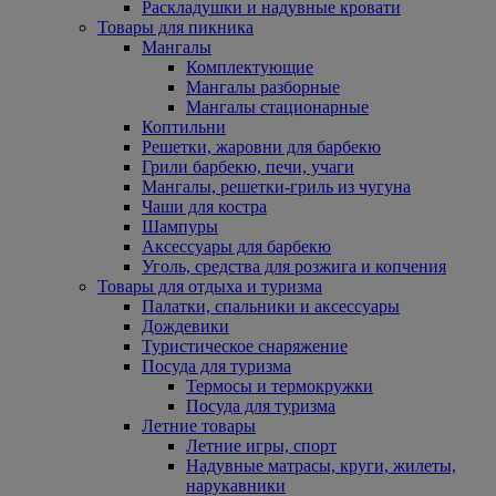
Раскладушки и надувные кровати
Товары для пикника
Мангалы
Комплектующие
Мангалы разборные
Мангалы стационарные
Коптильни
Решетки, жаровни для барбекю
Грили барбекю, печи, учаги
Мангалы, решетки-гриль из чугуна
Чаши для костра
Шампуры
Аксессуары для барбекю
Уголь, средства для розжига и копчения
Товары для отдыха и туризма
Палатки, спальники и аксессуары
Дождевики
Туристическое снаряжение
Посуда для туризма
Термосы и термокружки
Посуда для туризма
Летние товары
Летние игры, спорт
Надувные матрасы, круги, жилеты,
нарукавники