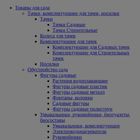
Товары для сада
Тачки, комплектующие для тачек, носилки
Тачки
Тачки Садовые
Тачки Строительные
Колеса для тачек
Комплектующие для тачек
Комплектующие для Садовых тачек
Комплектующие для Строительных
тачек
Носилки
Обустройство сада
Фигуры садовые
Растения водоплавающие
Фигуры садовые пластик
Фигуры садовые металл
Фонтаны, колонки
Садовые фигуры
Фигуры садовые полистоун
Умывальники, рукомойники, биотуалеты,
биосоставы
Умывальники, комплектующие
Электроводонагреватели
Рукомойники