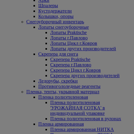
Арки
Шпалеры
Кустодержатели
Колышки, опоры
Снегоуборочный инвентарь
Лопаты снегоуборочные
Лопаты Praktische
Лопаты г.Павлово
Лопаты Цикл г.Ковров
Лопаты других производителей
Скрепера для снега
Скрепера Praktische
Скрепера г.Павлово
Скрепера Цикл г.Ковров
Скрепера других производителей
Ледорубы, скребки
Противогололедные реагенты
Пленка, тенты, укрывной материал
Пленка полиэтиленовая
Пленка полиэтиленовая
'УРОЖАЙНАЯ СОТКА' в
индивидуальной упаковке
Пленка полиэтиленовая в рулонах
Пленка армированная
Пленка армированная НИТКА