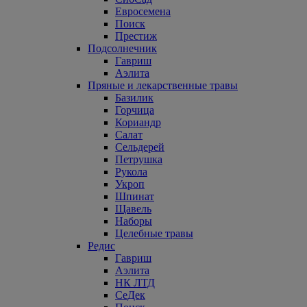
Евросемена
Поиск
Престиж
Подсолнечник
Гавриш
Аэлита
Пряные и лекарственные травы
Базилик
Горчица
Кориандр
Салат
Сельдерей
Петрушка
Рукола
Укроп
Шпинат
Щавель
Наборы
Целебные травы
Редис
Гавриш
Аэлита
НК ЛТД
СеДек