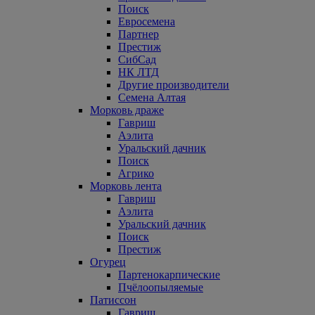
Поиск
Евросемена
Партнер
Престиж
СибСад
НК ЛТД
Другие производители
Семена Алтая
Морковь драже
Гавриш
Аэлита
Уральский дачник
Поиск
Агрико
Морковь лента
Гавриш
Аэлита
Уральский дачник
Поиск
Престиж
Огурец
Партенокарпические
Пчёлоопыляемые
Патиссон
Гавриш