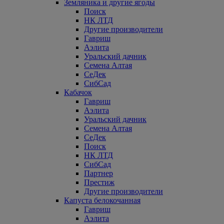
Земляника и другие ягоды
Поиск
НК ЛТД
Другие производители
Гавриш
Аэлита
Уральский дачник
Семена Алтая
СеДек
СибСад
Кабачок
Гавриш
Аэлита
Уральский дачник
Семена Алтая
СеДек
Поиск
НК ЛТД
СибСад
Партнер
Престиж
Другие производители
Капуста белокочанная
Гавриш
Аэлита