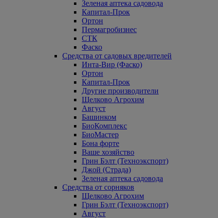
Зеленая аптека садовода
Капитал-Прок
Ортон
Пермагробизнес
СТК
Фаско
Средства от садовых вредителей
Инта-Вир (Фаско)
Ортон
Капитал-Прок
Другие производители
Щелково Агрохим
Август
Башинком
БиоКомплекс
БиоМастер
Бона форте
Ваше хозяйство
Грин Бэлт (Техноэкспорт)
Джой (Страда)
Зеленая аптека садовода
Средства от сорняков
Щелково Агрохим
Грин Бэлт (Техноэкспорт)
Август