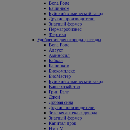
Bona Forte
Башинком
Буйский химический завод
Другие производители
Знатный фермер
Пермагробизнес
Фертика
Удобрения для огорода, рассады
Bona Forte
Август
Аминосил
Байкал
Башинком
Биокомплекс
БиоМастер
Буйский химический завод
Ваше хозяйство
Грин Бэлт
Джой
Добрая сила
Другие производители
Зеленая аптека садовода
Знатный фермер
Капитал прок
Нэст М