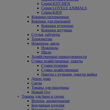
Серия KITCHEN
Серия LOVELY ANIMALS
Серия KIDS
Коврики интерьерные
Коврики для прихожей
Коврики рулонные
Коврики штучные
Стулья, табуреты
Термометры
Ножницы, шило
Ножницы
Шило
Хозяйственные принадлежности
Сумки хозяйственные, пакеты
Сумки-тележки
Сумки хозяйственные
Пакеты с ручками, пакеты майка
Декор дома
Свечи
Товары для праздника
Новый Год
Товары для бани и сауны
Веники, ароматерапия
Бондарные изделия
Интерьер для бани