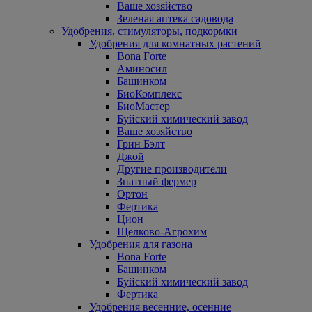
Ваше хозяйство
Зеленая аптека садовода
Удобрения, стимуляторы, подкормки
Удобрения для комнатных растений
Bona Forte
Аминосил
Башинком
БиоКомплекс
БиоМастер
Буйский химический завод
Ваше хозяйство
Грин Бэлт
Джой
Другие производители
Знатный фермер
Ортон
Фертика
Цион
Щелково-Агрохим
Удобрения для газона
Bona Forte
Башинком
Буйский химический завод
Фертика
Удобрения весенние, осенние