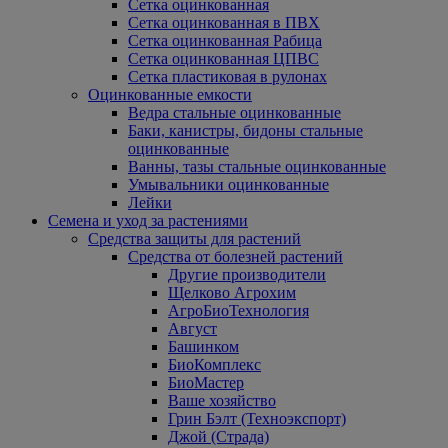
Сетка оцинкованная
Сетка оцинкованная в ПВХ
Сетка оцинкованная Рабица
Сетка оцинкованная ЦПВС
Сетка пластиковая в рулонах
Оцинкованные емкости
Ведра стальные оцинкованные
Баки, канистры, бидоны стальные
оцинкованные
Ванны, тазы стальные оцинкованные
Умывальники оцинкованные
Лейки
Семена и уход за растениями
Средства защиты для растений
Средства от болезней растений
Другие производители
Щелково Агрохим
АгроБиоТехнология
Август
Башинком
БиоКомплекс
БиоМастер
Ваше хозяйство
Грин Бэлт (Техноэкспорт)
Джой (Страда)