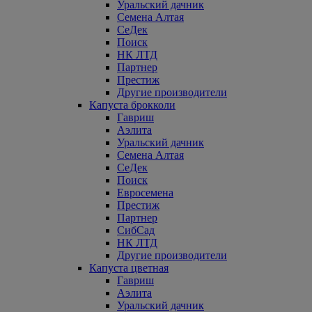
Уральский дачник
Семена Алтая
СеДек
Поиск
НК ЛТД
Партнер
Престиж
Другие производители
Капуста брокколи
Гавриш
Аэлита
Уральский дачник
Семена Алтая
СеДек
Поиск
Евросемена
Престиж
Партнер
СибСад
НК ЛТД
Другие производители
Капуста цветная
Гавриш
Аэлита
Уральский дачник