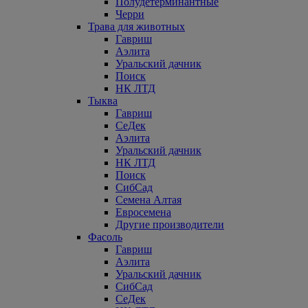
Полудетерминантные
Черри
Трава для животных
Гавриш
Аэлита
Уральский дачник
Поиск
НК ЛТД
Тыква
Гавриш
СеДек
Аэлита
Уральский дачник
НК ЛТД
Поиск
СибСад
Семена Алтая
Евросемена
Другие производители
Фасоль
Гавриш
Аэлита
Уральский дачник
СибСад
СеДек