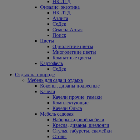
НК ЛТД
Физалис, экзотика
НК ЛТД
Аэлита
СеДек
Семена Алтая
Поиск
Цветы
Однолетние цветы
Многолетние цветы
Комнатные цветы
Картофель
СеДек
Отдых на природе
Мебель для сада и отдыха
Коконы, диваны подвесные
Качели
Качели прочие, гамаки
Комплектующие
Качели Ольса
Мебель садовая
Наборы садовой мебели
Кресла, диваны, шезлонги
Стулья, табуреты, скамейки
Столы