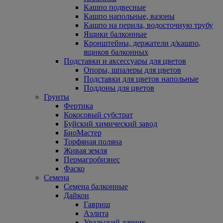
Кашпо подвесные
Кашпо напольные, вазоны
Кашпо на перила, водосточную трубу
Ящики балконные
Кронштейны, держатели д/кашпо,
ящиков балконных
Подставки и аксессуары для цветов
Опоры, шпалеры для цветов
Подставки для цветов напольные
Поддоны для цветов
Грунты
Фертика
Кокосовый субстрат
Буйский химический завод
БиоМастер
Торфяная поляна
Живая земля
Пермагробизнес
Фаско
Семена
Семена балконные
Дайкон
Гавриш
Аэлита
Уральский дачник