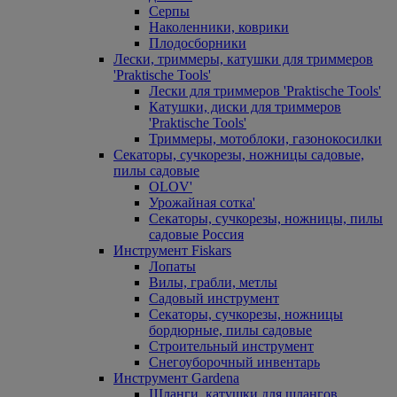
Серпы
Наколенники, коврики
Плодосборники
Лески, триммеры, катушки для триммеров
'Praktische Tools'
Лески для триммеров 'Praktische Tools'
Катушки, диски для триммеров
'Praktische Tools'
Триммеры, мотоблоки, газонокосилки
Секаторы, сучкорезы, ножницы садовые,
пилы садовые
OLOV'
Урожайная сотка'
Секаторы, сучкорезы, ножницы, пилы
садовые Россия
Инструмент Fiskars
Лопаты
Вилы, грабли, метлы
Садовый инструмент
Секаторы, сучкорезы, ножницы
бордюрные, пилы садовые
Строительный инструмент
Снегоуборочный инвентарь
Инструмент Gardena
Шланги, катушки для шлангов