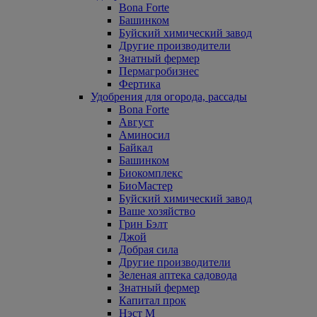
Bona Forte
Башинком
Буйский химический завод
Другие производители
Знатный фермер
Пермагробизнес
Фертика
Удобрения для огорода, рассады
Bona Forte
Август
Аминосил
Байкал
Башинком
Биокомплекс
БиоМастер
Буйский химический завод
Ваше хозяйство
Грин Бэлт
Джой
Добрая сила
Другие производители
Зеленая аптека садовода
Знатный фермер
Капитал прок
Нэст М