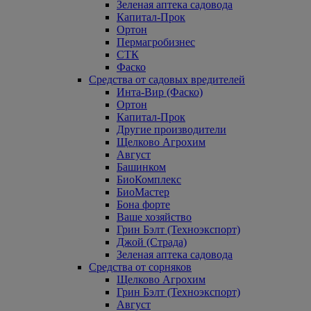
Зеленая аптека садовода
Капитал-Прок
Ортон
Пермагробизнес
СТК
Фаско
Средства от садовых вредителей
Инта-Вир (Фаско)
Ортон
Капитал-Прок
Другие производители
Щелково Агрохим
Август
Башинком
БиоКомплекс
БиоМастер
Бона форте
Ваше хозяйство
Грин Бэлт (Техноэкспорт)
Джой (Страда)
Зеленая аптека садовода
Средства от сорняков
Щелково Агрохим
Грин Бэлт (Техноэкспорт)
Август