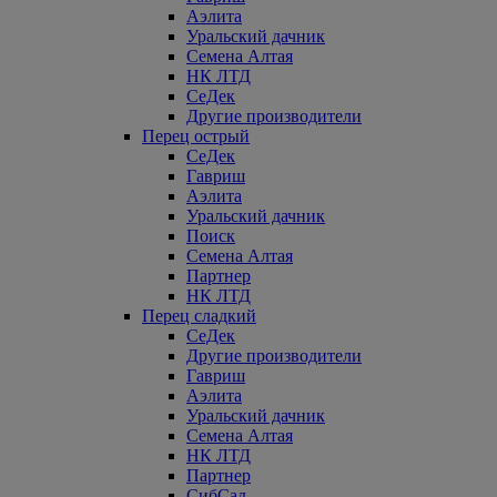
Аэлита
Уральский дачник
Семена Алтая
НК ЛТД
СеДек
Другие производители
Перец острый
СеДек
Гавриш
Аэлита
Уральский дачник
Поиск
Семена Алтая
Партнер
НК ЛТД
Перец сладкий
СеДек
Другие производители
Гавриш
Аэлита
Уральский дачник
Семена Алтая
НК ЛТД
Партнер
СибСад