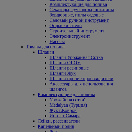
Комплектующие для полива
Секаторы, сучкорезы, ножницы
бордюрные, пилы садовые
Садовый ручной инструмент
Опрыскиватели
Строительный инструмент
Электроинструмент
Насосы
Товары для полива
Шланги
Шланги Урожайная Сотка
Шланги OLOV
Шланги резиновые
Шланги Жук
Шланги прочие производители
Аксессуары для использования
шлангов
Комплектующие для полива
Урожайная сотка'
Medalyan (Турция)
Жук г.Ковров
Исток г.Самара
Лейки, рассеиватели
Капельный полив
Жук