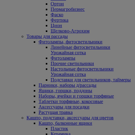
Ортон
Пермагробизнес
Фаско
Фертика
Цион
Щелково-Агрохим
Товары для рассады
Фитолампы, фитосветильники
Линейные фитосветильники
Урожайная сотка
Фитолампы
Прочие светильники
Настольные фитосветильники
Урожайная сотка
Подставки для светильников, таймеры
Парники, наборы д/рассады
Ящики, горшки, поддоны
Наборы, ячейки и горшки торфяные
Таблетки торфяные, кокосовые
Аксессуары для посадки
Растущая травка
Кашпо, подставки, аксессуары для цветов
Кашпо, балконные ящики
Пластик
Керамика