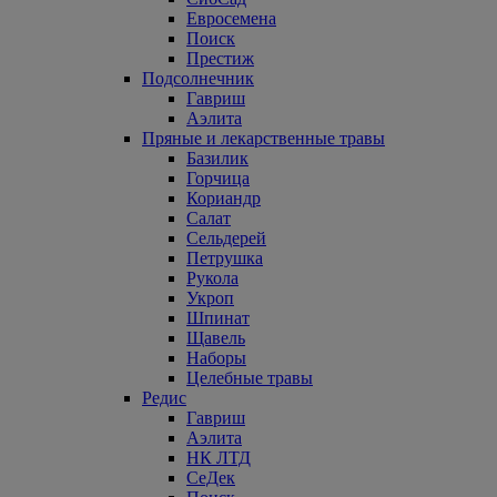
Евросемена
Поиск
Престиж
Подсолнечник
Гавриш
Аэлита
Пряные и лекарственные травы
Базилик
Горчица
Кориандр
Салат
Сельдерей
Петрушка
Рукола
Укроп
Шпинат
Щавель
Наборы
Целебные травы
Редис
Гавриш
Аэлита
НК ЛТД
СеДек