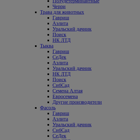
Полудетерминантные
Черри
Трава для животных
Гавриш
Аэлита
Уральский дачник
Поиск
НК ЛТД
Тыква
Гавриш
СеДек
Аэлита
Уральский дачник
НК ЛТД
Поиск
СибСад
Семена Алтая
Евросемена
Другие производители
Фасоль
Гавриш
Аэлита
Уральский дачник
СибСад
СеДек