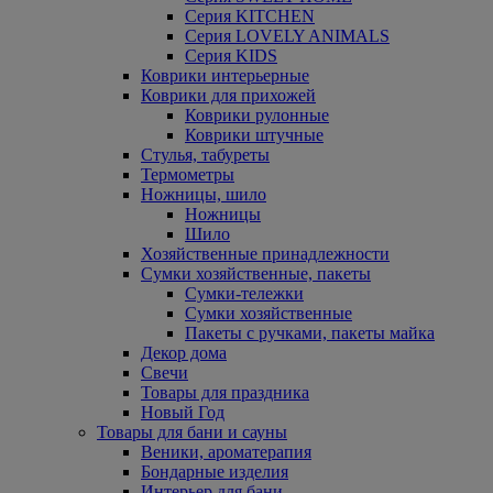
Серия KITCHEN
Серия LOVELY ANIMALS
Серия KIDS
Коврики интерьерные
Коврики для прихожей
Коврики рулонные
Коврики штучные
Стулья, табуреты
Термометры
Ножницы, шило
Ножницы
Шило
Хозяйственные принадлежности
Сумки хозяйственные, пакеты
Сумки-тележки
Сумки хозяйственные
Пакеты с ручками, пакеты майка
Декор дома
Свечи
Товары для праздника
Новый Год
Товары для бани и сауны
Веники, ароматерапия
Бондарные изделия
Интерьер для бани