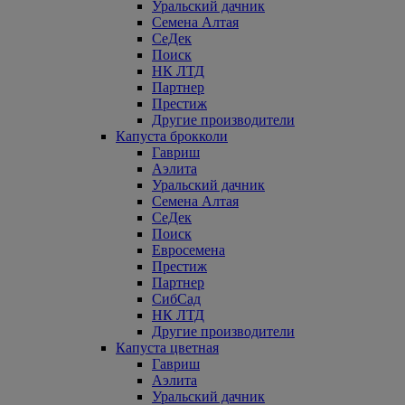
Уральский дачник
Семена Алтая
СеДек
Поиск
НК ЛТД
Партнер
Престиж
Другие производители
Капуста брокколи
Гавриш
Аэлита
Уральский дачник
Семена Алтая
СеДек
Поиск
Евросемена
Престиж
Партнер
СибСад
НК ЛТД
Другие производители
Капуста цветная
Гавриш
Аэлита
Уральский дачник