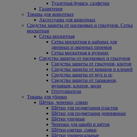
Туалетная бумага, салфетки
Галантерея
Товары для животных
Аксессуары для животных
Средства защиты от насекомых и грызунов. Сетка
москитная
Сетка москитная
Сетка москитная в наборах для
дверных и оконных проемов
Сетка москитная в рулонах
Средства защиты от насекомых и грызунов
Средства защиты от грызунов, кротов
Средства защиты от комаров и клещей
Средства защиты от мух и ос
Средства защиты от тараканов,
муравьев, клопов, моли
Отпугиватели
Товары для уборки
Щётки, черенки, совки
Щётки для подметания пластик
Щётки для подметания деревянные
Щётки уличные
Черенки для швабр и щёток
Щётки-сметки, совки
Щётки универсальные