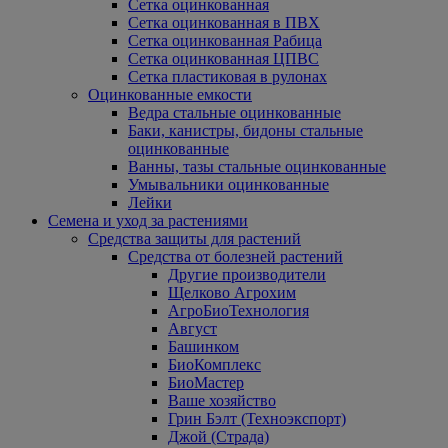
Сетка оцинкованная
Сетка оцинкованная в ПВХ
Сетка оцинкованная Рабица
Сетка оцинкованная ЦПВС
Сетка пластиковая в рулонах
Оцинкованные емкости
Ведра стальные оцинкованные
Баки, канистры, бидоны стальные
оцинкованные
Ванны, тазы стальные оцинкованные
Умывальники оцинкованные
Лейки
Семена и уход за растениями
Средства защиты для растений
Средства от болезней растений
Другие производители
Щелково Агрохим
АгроБиоТехнология
Август
Башинком
БиоКомплекс
БиоМастер
Ваше хозяйство
Грин Бэлт (Техноэкспорт)
Джой (Страда)