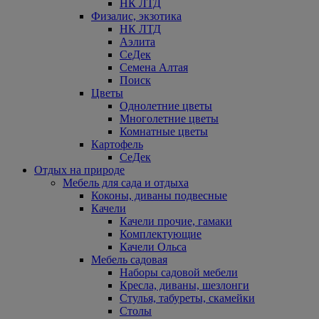
НК ЛТД
Физалис, экзотика
НК ЛТД
Аэлита
СеДек
Семена Алтая
Поиск
Цветы
Однолетние цветы
Многолетние цветы
Комнатные цветы
Картофель
СеДек
Отдых на природе
Мебель для сада и отдыха
Коконы, диваны подвесные
Качели
Качели прочие, гамаки
Комплектующие
Качели Ольса
Мебель садовая
Наборы садовой мебели
Кресла, диваны, шезлонги
Стулья, табуреты, скамейки
Столы