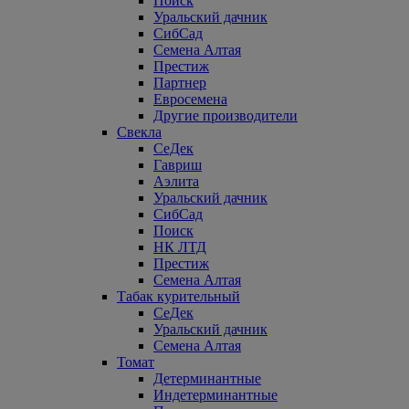
Поиск
Уральский дачник
СибСад
Семена Алтая
Престиж
Партнер
Евросемена
Другие производители
Свекла
СеДек
Гавриш
Аэлита
Уральский дачник
СибСад
Поиск
НК ЛТД
Престиж
Семена Алтая
Табак курительный
СеДек
Уральский дачник
Семена Алтая
Томат
Детерминантные
Индетерминантные