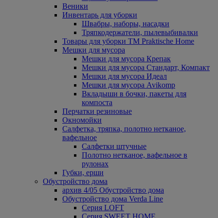
Веники
Инвентарь для уборки
Швабры, наборы, насадки
Тряпкодержатели, пылевыбивалки
Товары для уборки ТМ Praktische Home
Мешки для мусора
Мешки для мусора Крепак
Мешки для мусора Стандарт, Компакт
Мешки для мусора Идеал
Мешки для мусора Avikomp
Вкладыши в бочки, пакеты для
компоста
Перчатки резиновые
Окномойки
Салфетка, тряпка, полотно нетканое,
вафельное
Салфетки штучные
Полотно нетканое, вафельное в
рулонах
Губки, ерши
Обустройство дома
архив 4/05 Обустройство дома
Обустройство дома Verda Line
Серия LOFT
Серия SWEET HOME