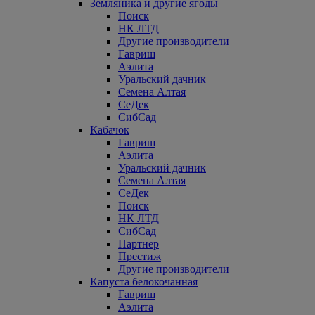
Земляника и другие ягоды
Поиск
НК ЛТД
Другие производители
Гавриш
Аэлита
Уральский дачник
Семена Алтая
СеДек
СибСад
Кабачок
Гавриш
Аэлита
Уральский дачник
Семена Алтая
СеДек
Поиск
НК ЛТД
СибСад
Партнер
Престиж
Другие производители
Капуста белокочанная
Гавриш
Аэлита