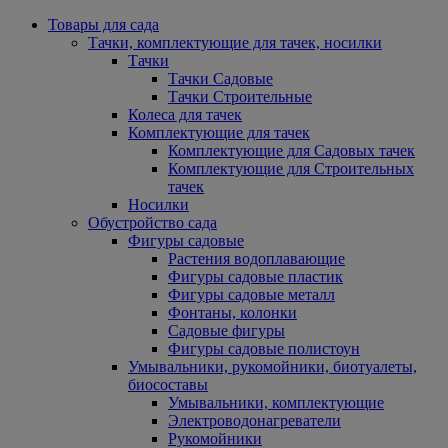
Товары для сада
Тачки, комплектующие для тачек, носилки
Тачки
Тачки Садовые
Тачки Строительные
Колеса для тачек
Комплектующие для тачек
Комплектующие для Садовых тачек
Комплектующие для Строительных
тачек
Носилки
Обустройство сада
Фигуры садовые
Растения водоплавающие
Фигуры садовые пластик
Фигуры садовые металл
Фонтаны, колонки
Садовые фигуры
Фигуры садовые полистоун
Умывальники, рукомойники, биотуалеты,
биосоставы
Умывальники, комплектующие
Электроводонагреватели
Рукомойники