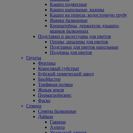
Кашпо подвесные
Кашпо напольные, вазоны
Кашпо на перила, водосточную трубу
Ящики балконные
Кронштейны, держатели д/кашпо,
ящиков балконных
Подставки и аксессуары для цветов
Опоры, шпалеры для цветов
Подставки для цветов напольные
Поддоны для цветов
Грунты
Фертика
Кокосовый субстрат
Буйский химический завод
БиоМастер
Торфяная поляна
Живая земля
Пермагробизнес
Фаско
Семена
Семена балконные
Дайкон
Гавриш
Аэлита
Уральский дачник