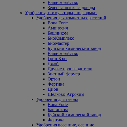
Ваше хозяйство
Зеленая аптека садовода
Удобрения, стимуляторы, подкормки
Удобрения для комнатных растений
Bona Forte
Аминосил
Башинком
БиоКомплекс
БиоМастер
Буйский химический завод
Ваше хозяйство
Грин Бэлт
Джой
Другие производители
Знатный фермер
Ортон
Фертика
Цион
Щелково-Агрохим
Удобрения для газона
Bona Forte
Башинком
Буйский химический завод
Фертика
Удобрения весенние, осенние