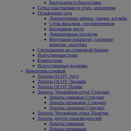
Биотуалеты и биосоставы
Сетка пластиковая от птиц, шпалерная
Ограждение сада
Декоративные заборы, грядки, клумбы
Сетка фасадная, для притенения
Бордюрная лента
Декоративные изгороди
Модульное покрытие, газонные
решетки, опалубка
Светильники на солнечной батарее
Искуственная трава
Компостеры
Искусственные водоемы
Инвентарь садовый
Лопаты OLOV Эрго
Лопаты OLOV Эколайн
Лопаты OLOV Профи
Лопаты 'Урожайная сотка' Стандарт
Лопаты совковые Стандарт
Лопаты штыковые Стандарт
Лопаты саперные Стандарт
Лопаты 'Урожайная сотка' Практик
Лопаты других производителей
Лопаты совковые
Лопаты штыковые