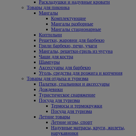
Раскладушки и надувные кровати
Товары для пикника
Мангалы
Комплектующие
Мангалы разборные
Мангалы стационарные
Коптильни
Решетки, жаровни для барбекю
Грили барбекю, печи, учаги
Мангалы, решетки-гриль из чугуна
Чаши для костра
Шампуры
Аксессуары для барбекю
Уголь, средства для розжига и копчения
Товары для отдыха и туризма
Палатки, спальники и аксессуары
Дождевики
Туристическое снаряжение
Посуда для туризма
Термосы и термокружки
Посуда для туризма
Летние товары
Летние игры, спорт
Надувные матрасы, круги, жилеты,
нарукавники