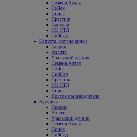
Семена Алтая
СеДек
Поиск
Престиж
Партнер
НК ЛТД
СибСад
Капуста (другие виды)
Гавриш
Аэлита
Уральский дачник
Семена Алтая
СеДек
СибСад
Престиж
НК ЛТД
Поиск
Другие производители
Кукуруза
Гавриш
Аэлита
Уральский дачник
Семена Алтая
Поиск
СибСад