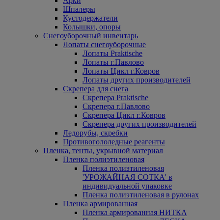
Арки
Шпалеры
Кустодержатели
Колышки, опоры
Снегоуборочный инвентарь
Лопаты снегоуборочные
Лопаты Praktische
Лопаты г.Павлово
Лопаты Цикл г.Ковров
Лопаты других производителей
Скрепера для снега
Скрепера Praktische
Скрепера г.Павлово
Скрепера Цикл г.Ковров
Скрепера других производителей
Ледорубы, скребки
Противогололедные реагенты
Пленка, тенты, укрывной материал
Пленка полиэтиленовая
Пленка полиэтиленовая
'УРОЖАЙНАЯ СОТКА' в
индивидуальной упаковке
Пленка полиэтиленовая в рулонах
Пленка армированная
Пленка армированная НИТКА