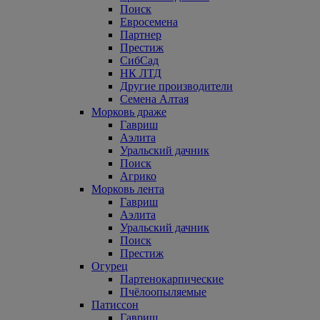
Поиск
Евросемена
Партнер
Престиж
СибСад
НК ЛТД
Другие производители
Семена Алтая
Морковь драже
Гавриш
Аэлита
Уральский дачник
Поиск
Агрико
Морковь лента
Гавриш
Аэлита
Уральский дачник
Поиск
Престиж
Огурец
Партенокарпические
Пчёлоопыляемые
Патиссон
Гавриш