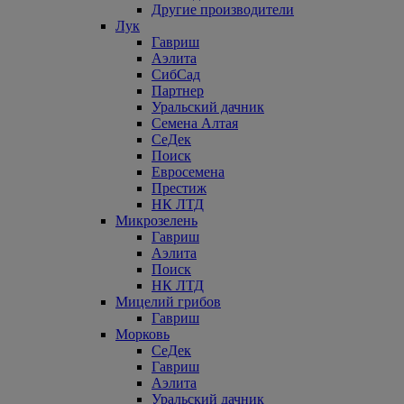
Другие производители
Лук
Гавриш
Аэлита
СибСад
Партнер
Уральский дачник
Семена Алтая
СеДек
Поиск
Евросемена
Престиж
НК ЛТД
Микрозелень
Гавриш
Аэлита
Поиск
НК ЛТД
Мицелий грибов
Гавриш
Морковь
СеДек
Гавриш
Аэлита
Уральский дачник