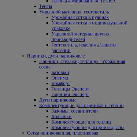
Пленка армированная ЛЕСКА
Тенты
Укрывной материал, геотекстиль
Урожайная сотка в рулонах
Урожайная сотка в индивидуальной
упаковке
Укрывной материал других
производителей
Геотекстиль, изделия д/защиты
растений
Парники, дуги парниковые
Парники, стелажи, теплицы "Урожайная
сотка"
Базовый
Оптима
Комфорт
Теплицы Эксперт
Парники Эксперт
Дуги парниковые
Комплектующие для парников и теплиц
Зажимы, соединители
Колышки
Комплектующие для теплиц
Комплектующие для производства
Сетка оцинкованная, пластиковая