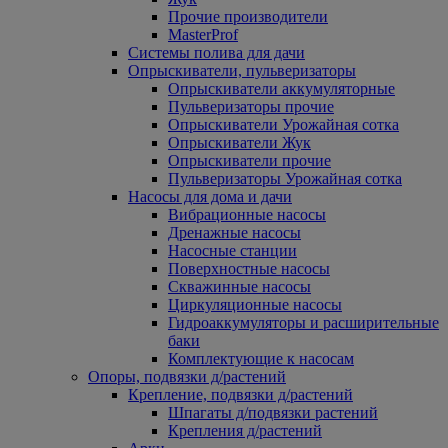
Прочие производители
MasterProf
Системы полива для дачи
Опрыскиватели, пульверизаторы
Опрыскиватели аккумуляторные
Пульверизаторы прочие
Опрыскиватели Урожайная сотка
Опрыскиватели Жук
Опрыскиватели прочие
Пульверизаторы Урожайная сотка
Насосы для дома и дачи
Вибрационные насосы
Дренажные насосы
Насосные станции
Поверхностные насосы
Скважинные насосы
Циркуляционные насосы
Гидроаккумуляторы и расширительные
баки
Комплектующие к насосам
Опоры, подвязки д/растений
Крепление, подвязки д/растений
Шпагаты д/подвязки растений
Крепления д/растений