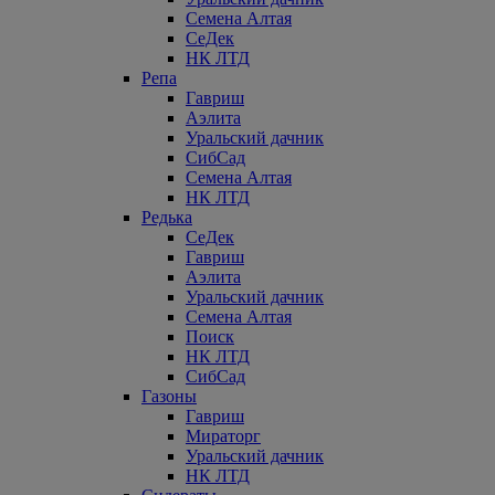
Семена Алтая
СеДек
НК ЛТД
Репа
Гавриш
Аэлита
Уральский дачник
СибСад
Семена Алтая
НК ЛТД
Редька
СеДек
Гавриш
Аэлита
Уральский дачник
Семена Алтая
Поиск
НК ЛТД
СибСад
Газоны
Гавриш
Мираторг
Уральский дачник
НК ЛТД