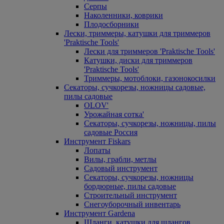
Серпы
Наколенники, коврики
Плодосборники
Лески, триммеры, катушки для триммеров
'Praktische Tools'
Лески для триммеров 'Praktische Tools'
Катушки, диски для триммеров
'Praktische Tools'
Триммеры, мотоблоки, газонокосилки
Секаторы, сучкорезы, ножницы садовые,
пилы садовые
OLOV'
Урожайная сотка'
Секаторы, сучкорезы, ножницы, пилы
садовые Россия
Инструмент Fiskars
Лопаты
Вилы, грабли, метлы
Садовый инструмент
Секаторы, сучкорезы, ножницы
бордюрные, пилы садовые
Строительный инструмент
Снегоуборочный инвентарь
Инструмент Gardena
Шланги, катушки для шлангов