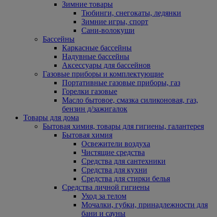
Зимние товары
Тюбинги, снегокаты, ледянки
Зимние игры, спорт
Сани-волокуши
Бассейны
Каркасные бассейны
Надувные бассейны
Аксессуары для бассейнов
Газовые приборы и комплектующие
Портативные газовые приборы, газ
Горелки газовые
Масло бытовое, смазка силиконовая, газ,
бензин д/зажигалок
Товары для дома
Бытовая химия, товары для гигиены, галантерея
Бытовая химия
Освежители воздуха
Чистящие средства
Средства для сантехники
Средства для кухни
Средства для стирки белья
Средства личной гигиены
Уход за телом
Мочалки, губки, принадлежности для
бани и сауны