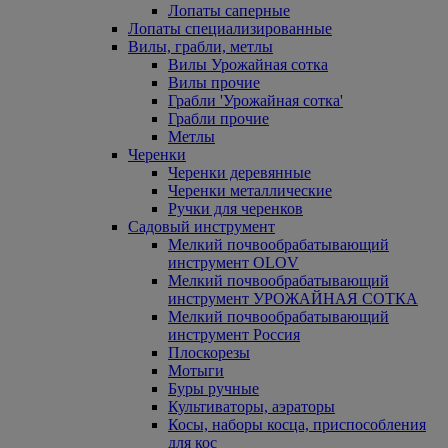
Лопаты саперные
Лопаты специализированные
Вилы, грабли, метлы
Вилы Урожайная сотка
Вилы прочие
Грабли 'Урожайная сотка'
Грабли прочие
Метлы
Черенки
Черенки деревянные
Черенки металлические
Ручки для черенков
Садовый инструмент
Мелкий почвообрабатывающий
инструмент OLOV
Мелкий почвообрабатывающий
инструмент УРОЖАЙНАЯ СОТКА
Мелкий почвообрабатывающий
инструмент Россия
Плоскорезы
Мотыги
Буры ручные
Культиваторы, аэраторы
Косы, наборы косца, приспособления
для кос