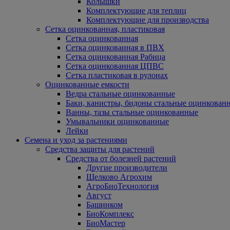
Колышки
Комплектующие для теплиц
Комплектующие для производства
Сетка оцинкованная, пластиковая
Сетка оцинкованная
Сетка оцинкованная в ПВХ
Сетка оцинкованная Рабица
Сетка оцинкованная ЦПВС
Сетка пластиковая в рулонах
Оцинкованные емкости
Ведра стальные оцинкованные
Баки, канистры, бидоны стальные оцинкован
Ванны, тазы стальные оцинкованные
Умывальники оцинкованные
Лейки
Семена и уход за растениями
Средства защиты для растений
Средства от болезней растений
Другие производители
Щелково Агрохим
АгроБиоТехнология
Август
Башинком
БиоКомплекс
БиоМастер