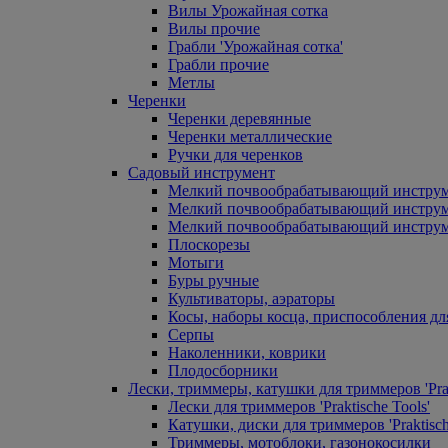
Вилы Урожайная сотка
Вилы прочие
Грабли 'Урожайная сотка'
Грабли прочие
Метлы
Черенки
Черенки деревянные
Черенки металлические
Ручки для черенков
Садовый инструмент
Мелкий почвообрабатывающий инстру
Мелкий почвообрабатывающий инст
Мелкий почвообрабатывающий инструм
Плоскорезы
Мотыги
Буры ручные
Культиваторы, аэраторы
Косы, наборы косца, приспособления дл
Серпы
Наколенники, коврики
Плодосборники
Лески, триммеры, катушки для триммеров 'Prak
Лески для триммеров 'Praktische Tools'
Катушки, диски для триммеров 'Praktisch
Триммеры, мотоблоки, газонокосилки