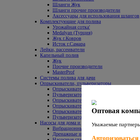
Шланги Жук
Шланги прочие производители
Аксессуары для использования шлангов
Комплектующие для полива
Урожайная сотка'
Medalyan (Турция)
Жук г.Ковров
Исток г.Самара
Лейки, рассеиватели
Капельный полив
Жук
Прочие производители
MasterProf
Системы полива для дачи
Опрыскиватели, пульверизаторы
Опрыскиватели аккумуляторные
Пульверизаторы прочие
Опрыскиватели Урожайная сотка
Опрыскиватели Жук
Оптовая комп
Опрыскиватели прочие
Пульверизаторы Урожайная сотка
Насосы для дома и дачи
Уважаемые партнеры,
Вибрационные насосы
Дренажные насосы
Авторизоваться
Насосные станции