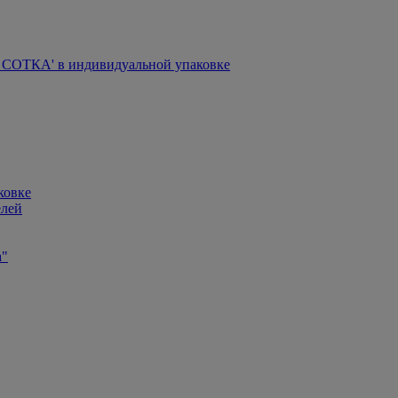
СОТКА' в индивидуальной упаковке
ковке
елей
а"