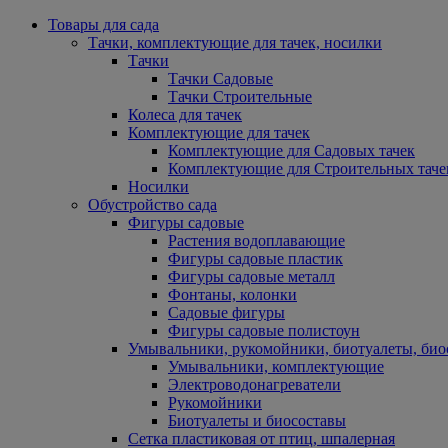
Товары для сада
Тачки, комплектующие для тачек, носилки
Тачки
Тачки Садовые
Тачки Строительные
Колеса для тачек
Комплектующие для тачек
Комплектующие для Садовых тачек
Комплектующие для Строительных таче
Носилки
Обустройство сада
Фигуры садовые
Растения водоплавающие
Фигуры садовые пластик
Фигуры садовые металл
Фонтаны, колонки
Садовые фигуры
Фигуры садовые полистоун
Умывальники, рукомойники, биотуалеты, био
Умывальники, комплектующие
Электроводонагреватели
Рукомойники
Биотуалеты и биосоставы
Сетка пластиковая от птиц, шпалерная