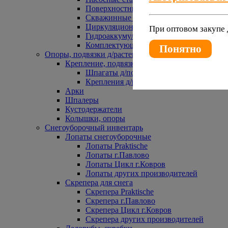
Поверхностные насосы
Скважинные насосы
Циркуляционные насосы
При оптовом закупе 
Гидроаккумуляторы и расширительные 
Комплектующие к насосам
Понятно
Опоры, подвязки д/растений
Крепление, подвязки д/растений
Шпагаты д/подвязки растений
Крепления д/растений
Арки
Шпалеры
Кустодержатели
Колышки, опоры
Снегоуборочный инвентарь
Лопаты снегоуборочные
Лопаты Praktische
Лопаты г.Павлово
Лопаты Цикл г.Ковров
Лопаты других производителей
Скрепера для снега
Скрепера Praktische
Скрепера г.Павлово
Скрепера Цикл г.Ковров
Скрепера других производителей