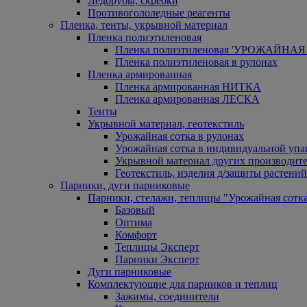
Ледорубы, скребки
Противогололедные реагенты
Пленка, тенты, укрывной материал
Пленка полиэтиленовая
Пленка полиэтиленовая 'УРОЖАЙНАЯ 
Пленка полиэтиленовая в рулонах
Пленка армированная
Пленка армированная НИТКА
Пленка армированная ЛЕСКА
Тенты
Укрывной материал, геотекстиль
Урожайная сотка в рулонах
Урожайная сотка в индивидуальной упа
Укрывной материал других производит
Геотекстиль, изделия д/защиты растений
Парники, дуги парниковые
Парники, стелажи, теплицы "Урожайная сотк
Базовый
Оптима
Комфорт
Теплицы Эксперт
Парники Эксперт
Дуги парниковые
Комплектующие для парников и теплиц
Зажимы, соединители