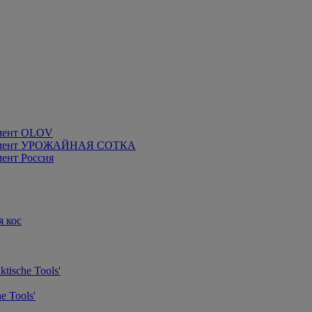
мент OLOV
румент УРОЖАЙНАЯ СОТКА
ент Россия
я кос
tische Tools'
e Tools'