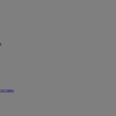
к
составы