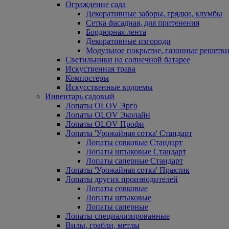
Ограждение сада
Декоративные заборы, грядки, клумбы
Сетка фасадная, для притенения
Бордюрная лента
Декоративные изгороди
Модульное покрытие, газонные решетки
Светильники на солнечной батарее
Искуственная трава
Компостеры
Искусственные водоемы
Инвентарь садовый
Лопаты OLOV Эрго
Лопаты OLOV Эколайн
Лопаты OLOV Профи
Лопаты 'Урожайная сотка' Стандарт
Лопаты совковые Стандарт
Лопаты штыковые Стандарт
Лопаты саперные Стандарт
Лопаты 'Урожайная сотка' Практик
Лопаты других производителей
Лопаты совковые
Лопаты штыковые
Лопаты саперные
Лопаты специализированные
Вилы, грабли, метлы