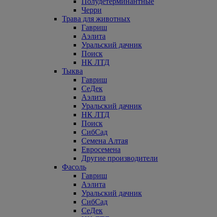
Полудетерминантные
Черри
Трава для животных
Гавриш
Аэлита
Уральский дачник
Поиск
НК ЛТД
Тыква
Гавриш
СеДек
Аэлита
Уральский дачник
НК ЛТД
Поиск
СибСад
Семена Алтая
Евросемена
Другие производители
Фасоль
Гавриш
Аэлита
Уральский дачник
СибСад
СеДек