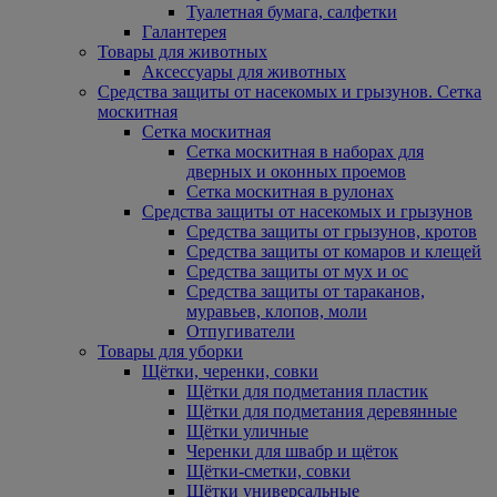
Туалетная бумага, салфетки
Галантерея
Товары для животных
Аксессуары для животных
Средства защиты от насекомых и грызунов. Сетка
москитная
Сетка москитная
Сетка москитная в наборах для
дверных и оконных проемов
Сетка москитная в рулонах
Средства защиты от насекомых и грызунов
Средства защиты от грызунов, кротов
Средства защиты от комаров и клещей
Средства защиты от мух и ос
Средства защиты от тараканов,
муравьев, клопов, моли
Отпугиватели
Товары для уборки
Щётки, черенки, совки
Щётки для подметания пластик
Щётки для подметания деревянные
Щётки уличные
Черенки для швабр и щёток
Щётки-сметки, совки
Щётки универсальные