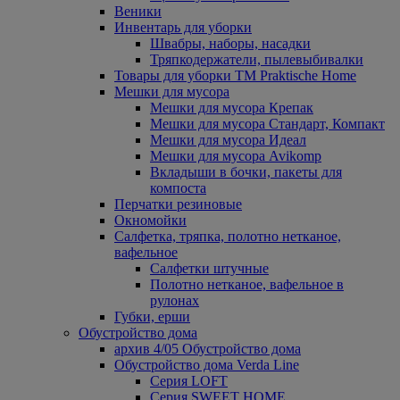
Веники
Инвентарь для уборки
Швабры, наборы, насадки
Тряпкодержатели, пылевыбивалки
Товары для уборки ТМ Praktische Home
Мешки для мусора
Мешки для мусора Крепак
Мешки для мусора Стандарт, Компакт
Мешки для мусора Идеал
Мешки для мусора Avikomp
Вкладыши в бочки, пакеты для
компоста
Перчатки резиновые
Окномойки
Салфетка, тряпка, полотно нетканое,
вафельное
Салфетки штучные
Полотно нетканое, вафельное в
рулонах
Губки, ерши
Обустройство дома
архив 4/05 Обустройство дома
Обустройство дома Verda Line
Серия LOFT
Серия SWEET HOME