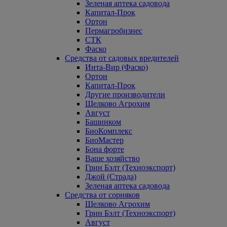
Зеленая аптека садовода
Капитал-Прок
Ортон
Пермагробизнес
СТК
Фаско
Средства от садовых вредителей
Инта-Вир (Фаско)
Ортон
Капитал-Прок
Другие производители
Щелково Агрохим
Август
Башинком
БиоКомплекс
БиоМастер
Бона форте
Ваше хозяйство
Грин Бэлт (Техноэкспорт)
Джой (Страда)
Зеленая аптека садовода
Средства от сорняков
Щелково Агрохим
Грин Бэлт (Техноэкспорт)
Август