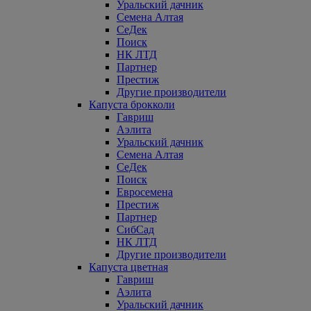
Уральский дачник
Семена Алтая
СеДек
Поиск
НК ЛТД
Партнер
Престиж
Другие производители
Капуста брокколи
Гавриш
Аэлита
Уральский дачник
Семена Алтая
СеДек
Поиск
Евросемена
Престиж
Партнер
СибСад
НК ЛТД
Другие производители
Капуста цветная
Гавриш
Аэлита
Уральский дачник