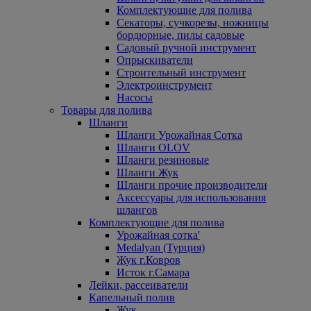
Комплектующие для полива
Секаторы, сучкорезы, ножницы
бордюрные, пилы садовые
Садовый ручной инструмент
Опрыскиватели
Строительный инструмент
Электроинструмент
Насосы
Товары для полива
Шланги
Шланги Урожайная Сотка
Шланги OLOV
Шланги резиновые
Шланги Жук
Шланги прочие производители
Аксессуары для использования
шлангов
Комплектующие для полива
Урожайная сотка'
Medalyan (Турция)
Жук г.Ковров
Исток г.Самара
Лейки, рассеиватели
Капельный полив
Жук