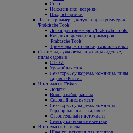
Серпы
Наколенники, коврики
Плодосборники
Лески, триммеры, катушки для триммеров
'Praktische Tools'
Лески для триммеров 'Praktische Tools'
Катушки, диски для триммеров
'Praktische Tools'
Триммеры, мотоблоки, газонокосилки
Секаторы, сучкорезы, ножницы садовые,
пилы садовые
OLOV'
Урожайная сотка'
Секаторы, сучкорезы, ножницы, пилы
садовые Россия
Инструмент Fiskars
Лопаты
Вилы, грабли, метлы
Садовый инструмент
Секаторы, сучкорезы, ножницы
бордюрные, пилы садовые
Строительный инструмент
Снегоуборочный инвентарь
Инструмент Gardena
Шланги, катушки для шлангов