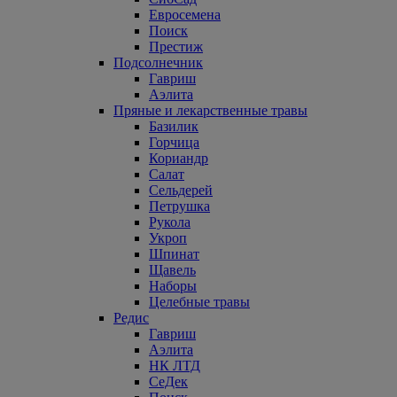
Евросемена
Поиск
Престиж
Подсолнечник
Гавриш
Аэлита
Пряные и лекарственные травы
Базилик
Горчица
Кориандр
Салат
Сельдерей
Петрушка
Рукола
Укроп
Шпинат
Щавель
Наборы
Целебные травы
Редис
Гавриш
Аэлита
НК ЛТД
СеДек