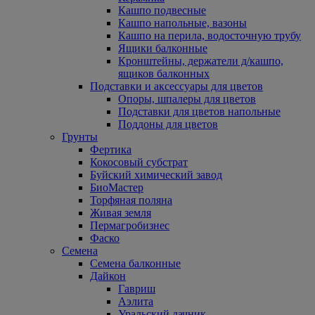
Кашпо подвесные
Кашпо напольные, вазоны
Кашпо на перила, водосточную трубу
Ящики балконные
Кронштейны, держатели д/кашпо,
ящиков балконных
Подставки и аксессуары для цветов
Опоры, шпалеры для цветов
Подставки для цветов напольные
Поддоны для цветов
Грунты
Фертика
Кокосовый субстрат
Буйский химический завод
БиоМастер
Торфяная поляна
Живая земля
Пермагробизнес
Фаско
Семена
Семена балконные
Дайкон
Гавриш
Аэлита
Уральский дачник