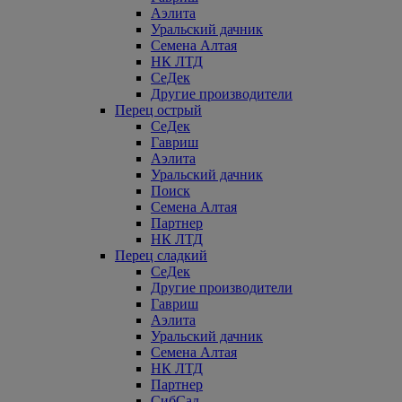
Аэлита
Уральский дачник
Семена Алтая
НК ЛТД
СеДек
Другие производители
Перец острый
СеДек
Гавриш
Аэлита
Уральский дачник
Поиск
Семена Алтая
Партнер
НК ЛТД
Перец сладкий
СеДек
Другие производители
Гавриш
Аэлита
Уральский дачник
Семена Алтая
НК ЛТД
Партнер
СибСад