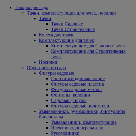
Товары для сада
Тачки, комплектующие для тачек, носилки
Тачки
Тачки Садовые
Тачки Строительные
Колеса для тачек
Комплектующие для тачек
Комплектующие для Садовых тачек
Комплектующие для Строительных
тачек
Носилки
Обустройство сада
Фигуры садовые
Растения водоплавающие
Фигуры садовые пластик
Фигуры садовые металл
Фонтаны, колонки
Садовые фигуры
Фигуры садовые полистоун
Умывальники, рукомойники, биотуалеты,
биосоставы
Умывальники, комплектующие
Электроводонагреватели
Рукомойники