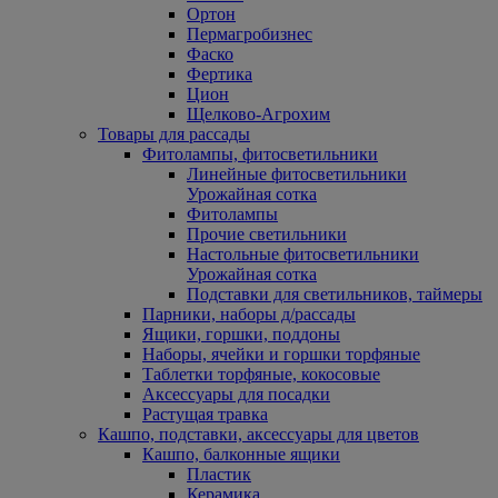
Ортон
Пермагробизнес
Фаско
Фертика
Цион
Щелково-Агрохим
Товары для рассады
Фитолампы, фитосветильники
Линейные фитосветильники
Урожайная сотка
Фитолампы
Прочие светильники
Настольные фитосветильники
Урожайная сотка
Подставки для светильников, таймеры
Парники, наборы д/рассады
Ящики, горшки, поддоны
Наборы, ячейки и горшки торфяные
Таблетки торфяные, кокосовые
Аксессуары для посадки
Растущая травка
Кашпо, подставки, аксессуары для цветов
Кашпо, балконные ящики
Пластик
Керамика