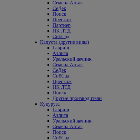
Семена Алтая
СеДек
Поиск
Престиж
Партнер
НК ЛТД
СибСад
Капуста (другие виды)
Гавриш
Аэлита
Уральский дачник
Семена Алтая
СеДек
СибСад
Престиж
НК ЛТД
Поиск
Другие производители
Кукуруза
Гавриш
Аэлита
Уральский дачник
Семена Алтая
Поиск
СибСад