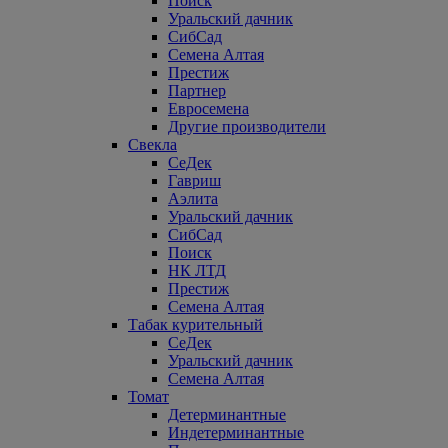
Поиск
Уральский дачник
СибСад
Семена Алтая
Престиж
Партнер
Евросемена
Другие производители
Свекла
СеДек
Гавриш
Аэлита
Уральский дачник
СибСад
Поиск
НК ЛТД
Престиж
Семена Алтая
Табак курительный
СеДек
Уральский дачник
Семена Алтая
Томат
Детерминантные
Индетерминантные