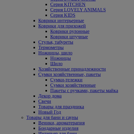
Серия KITCHEN
Серия LOVELY ANIMALS
Серия KIDS
Коврики интерьерные
Коврики для прихожей
Коврики рулонные
Коврики штучные
Стулья, табуреты
Термометры
Ножницы, шило
Ножницы
Шило
Хозяйственные принадлежности
Сумки хозяйственные, пакеты
Сумки-тележки
Сумки хозяйственные
Пакеты с ручками, пакеты майка
Декор дома
Свечи
Товары для праздника
Новый Год
Товары для бани и сауны
Веники, ароматерапия
Бондарные изделия
Интерьер для бани