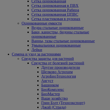
Сетка оцинкованная
Сетка оцинкованная в ПВХ
Сетка оцинкованная Рабица
Сетка оцинкованная ЦПВС
Сетка пластиковая в рулонах
Оцинкованные емкости
Ведра стальные оцинкованные
Баки, канистры, бидоны стальные
оцинкованные
Ванны, тазы стальные оцинкованные
Умывальники оцинкованные
Лейки
Семена и уход за растениями
Средства защиты для растений
Средства от болезней растений
Другие производители
Щелково Агрохим
АгроБиоТехнология
Август
Башинком
БиоКомплекс
БиоМастер
Ваше хозяйство
Грин Бэлт (Техноэкспорт)
Джой (Страда)