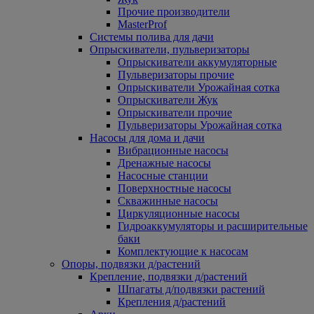
Прочие производители
MasterProf
Системы полива для дачи
Опрыскиватели, пульверизаторы
Опрыскиватели аккумуляторные
Пульверизаторы прочие
Опрыскиватели Урожайная сотка
Опрыскиватели Жук
Опрыскиватели прочие
Пульверизаторы Урожайная сотка
Насосы для дома и дачи
Вибрационные насосы
Дренажные насосы
Насосные станции
Поверхностные насосы
Скважинные насосы
Циркуляционные насосы
Гидроаккумуляторы и расширительные
баки
Комплектующие к насосам
Опоры, подвязки д/растений
Крепление, подвязки д/растений
Шпагаты д/подвязки растений
Крепления д/растений