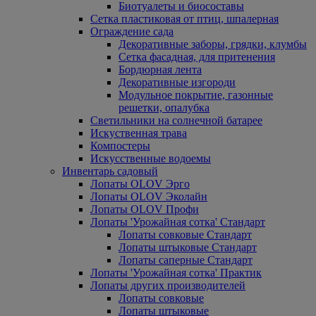
Биотуалеты и биосоставы
Сетка пластиковая от птиц, шпалерная
Ограждение сада
Декоративные заборы, грядки, клумбы
Сетка фасадная, для притенения
Бордюрная лента
Декоративные изгороди
Модульное покрытие, газонные
решетки, опалубка
Светильники на солнечной батарее
Искуственная трава
Компостеры
Искусственные водоемы
Инвентарь садовый
Лопаты OLOV Эрго
Лопаты OLOV Эколайн
Лопаты OLOV Профи
Лопаты 'Урожайная сотка' Стандарт
Лопаты совковые Стандарт
Лопаты штыковые Стандарт
Лопаты саперные Стандарт
Лопаты 'Урожайная сотка' Практик
Лопаты других производителей
Лопаты совковые
Лопаты штыковые