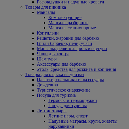
Раскладушки и надувные кровати
Товары для пикника
Мангалы
Комплектующие
Мангалы разборные
Мангалы стационарные
Коптильни
Решетки, жаровни для барбекю
Грили барбекю, печи, учаги
Мангалы, решетки-гриль из чугуна
Чаши для костра
Шампуры
Аксессуары для барбекю
Уголь, средства для розжига и копчения
Товары для отдыха и туризма
Палатки, спальники и аксессуары
Дождевики
Туристическое снаряжение
Посуда для туризма
Термосы и термокружки
Посуда для туризма
Летние товары
Летние игры, спорт
Надувные матрасы, круги, жилеты,
нарукавники