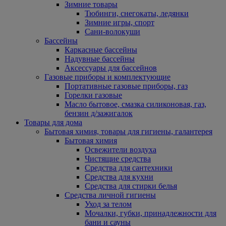
Зимние товары
Тюбинги, снегокаты, ледянки
Зимние игры, спорт
Сани-волокуши
Бассейны
Каркасные бассейны
Надувные бассейны
Аксессуары для бассейнов
Газовые приборы и комплектующие
Портативные газовые приборы, газ
Горелки газовые
Масло бытовое, смазка силиконовая, газ,
бензин д/зажигалок
Товары для дома
Бытовая химия, товары для гигиены, галантерея
Бытовая химия
Освежители воздуха
Чистящие средства
Средства для сантехники
Средства для кухни
Средства для стирки белья
Средства личной гигиены
Уход за телом
Мочалки, губки, принадлежности для
бани и сауны