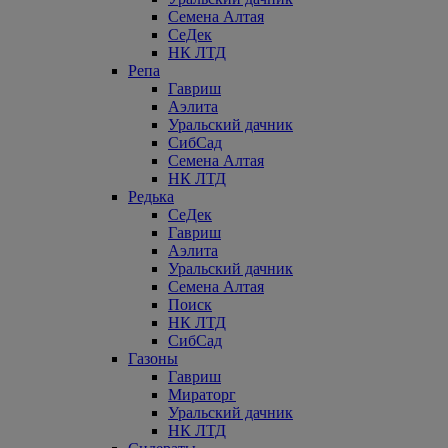
Семена Алтая
СеДек
НК ЛТД
Репа
Гавриш
Аэлита
Уральский дачник
СибСад
Семена Алтая
НК ЛТД
Редька
СеДек
Гавриш
Аэлита
Уральский дачник
Семена Алтая
Поиск
НК ЛТД
СибСад
Газоны
Гавриш
Мираторг
Уральский дачник
НК ЛТД