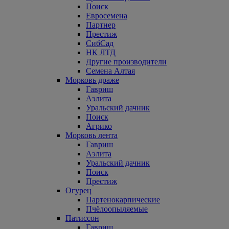
Поиск
Евросемена
Партнер
Престиж
СибСад
НК ЛТД
Другие производители
Семена Алтая
Морковь драже
Гавриш
Аэлита
Уральский дачник
Поиск
Агрико
Морковь лента
Гавриш
Аэлита
Уральский дачник
Поиск
Престиж
Огурец
Партенокарпические
Пчёлоопыляемые
Патиссон
Гавриш