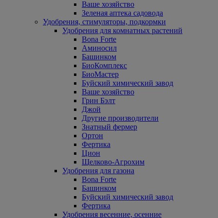
Ваше хозяйство
Зеленая аптека садовода
Удобрения, стимуляторы, подкормки
Удобрения для комнатных растений
Bona Forte
Аминосил
Башинком
БиоКомплекс
БиоМастер
Буйский химический завод
Ваше хозяйство
Грин Бэлт
Джой
Другие производители
Знатный фермер
Ортон
Фертика
Цион
Щелково-Агрохим
Удобрения для газона
Bona Forte
Башинком
Буйский химический завод
Фертика
Удобрения весенние, осенние