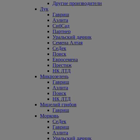
Другие производители
Лук
Гавриш
Аэлита
СибСад
Партнер
Уральский дачник
Семена Алтая
СеДек
Поиск
Евросемена
Престиж
НК ЛТД
Микрозелень
Гавриш
Аэлита
Поиск
НК ЛТД
Мицелий грибов
Гавриш
Морковь
СеДек
Гавриш
Аэлита
Уральский дачник