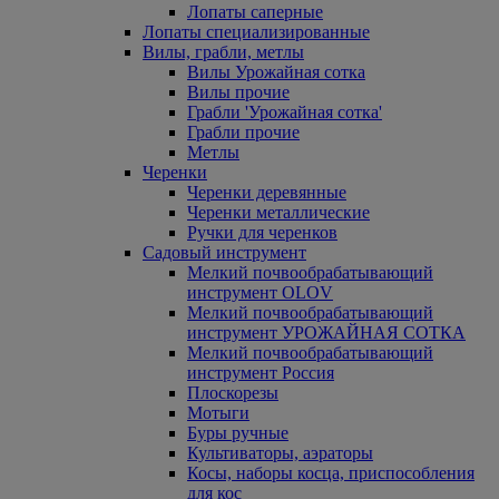
Лопаты саперные
Лопаты специализированные
Вилы, грабли, метлы
Вилы Урожайная сотка
Вилы прочие
Грабли 'Урожайная сотка'
Грабли прочие
Метлы
Черенки
Черенки деревянные
Черенки металлические
Ручки для черенков
Садовый инструмент
Мелкий почвообрабатывающий
инструмент OLOV
Мелкий почвообрабатывающий
инструмент УРОЖАЙНАЯ СОТКА
Мелкий почвообрабатывающий
инструмент Россия
Плоскорезы
Мотыги
Буры ручные
Культиваторы, аэраторы
Косы, наборы косца, приспособления
для кос