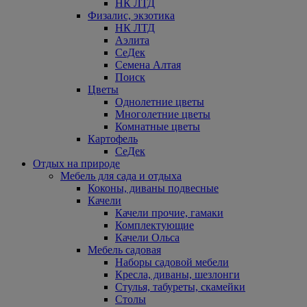
НК ЛТД
Физалис, экзотика
НК ЛТД
Аэлита
СеДек
Семена Алтая
Поиск
Цветы
Однолетние цветы
Многолетние цветы
Комнатные цветы
Картофель
СеДек
Отдых на природе
Мебель для сада и отдыха
Коконы, диваны подвесные
Качели
Качели прочие, гамаки
Комплектующие
Качели Ольса
Мебель садовая
Наборы садовой мебели
Кресла, диваны, шезлонги
Стулья, табуреты, скамейки
Столы