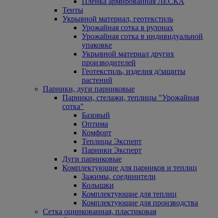
Пленка армированная ЛЕСКА
Тенты
Укрывной материал, геотекстиль
Урожайная сотка в рулонах
Урожайная сотка в индивидуальной
упаковке
Укрывной материал других
производителей
Геотекстиль, изделия д/защиты
растений
Парники, дуги парниковые
Парники, стелажи, теплицы "Урожайная
сотка"
Базовый
Оптима
Комфорт
Теплицы Эксперт
Парники Эксперт
Дуги парниковые
Комплектующие для парников и теплиц
Зажимы, соединители
Колышки
Комплектующие для теплиц
Комплектующие для производства
Сетка оцинкованная, пластиковая