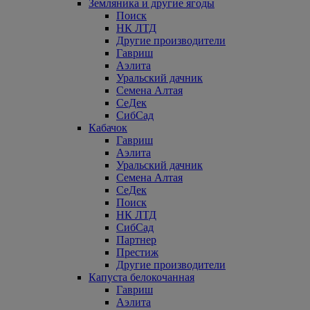
Земляника и другие ягоды
Поиск
НК ЛТД
Другие производители
Гавриш
Аэлита
Уральский дачник
Семена Алтая
СеДек
СибСад
Кабачок
Гавриш
Аэлита
Уральский дачник
Семена Алтая
СеДек
Поиск
НК ЛТД
СибСад
Партнер
Престиж
Другие производители
Капуста белокочанная
Гавриш
Аэлита