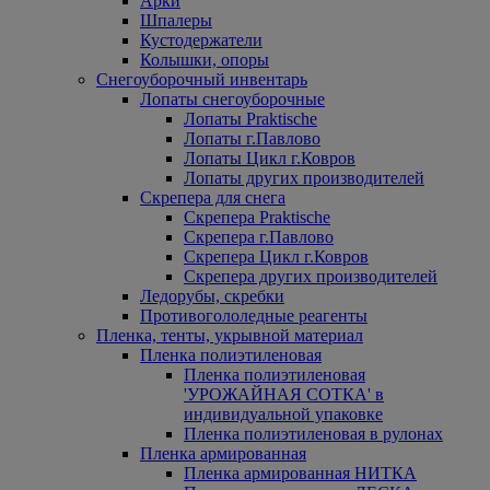
Арки
Шпалеры
Кустодержатели
Колышки, опоры
Снегоуборочный инвентарь
Лопаты снегоуборочные
Лопаты Praktische
Лопаты г.Павлово
Лопаты Цикл г.Ковров
Лопаты других производителей
Скрепера для снега
Скрепера Praktische
Скрепера г.Павлово
Скрепера Цикл г.Ковров
Скрепера других производителей
Ледорубы, скребки
Противогололедные реагенты
Пленка, тенты, укрывной материал
Пленка полиэтиленовая
Пленка полиэтиленовая
'УРОЖАЙНАЯ СОТКА' в
индивидуальной упаковке
Пленка полиэтиленовая в рулонах
Пленка армированная
Пленка армированная НИТКА