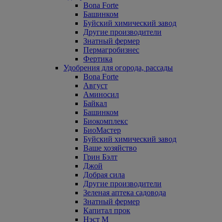
Bona Forte
Башинком
Буйский химический завод
Другие производители
Знатный фермер
Пермагробизнес
Фертика
Удобрения для огорода, рассады
Bona Forte
Август
Аминосил
Байкал
Башинком
Биокомплекс
БиоМастер
Буйский химический завод
Ваше хозяйство
Грин Бэлт
Джой
Добрая сила
Другие производители
Зеленая аптека садовода
Знатный фермер
Капитал прок
Нэст М