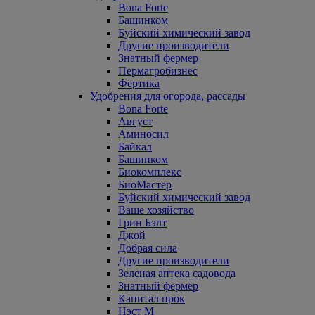
Bona Forte
Башинком
Буйский химический завод
Другие производители
Знатный фермер
Пермагробизнес
Фертика
Удобрения для огорода, рассады
Bona Forte
Август
Аминосил
Байкал
Башинком
Биокомплекс
БиоМастер
Буйский химический завод
Ваше хозяйство
Грин Бэлт
Джой
Добрая сила
Другие производители
Зеленая аптека садовода
Знатный фермер
Капитал прок
Нэст М