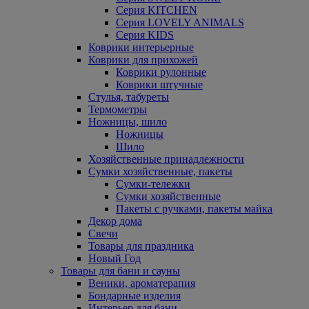
Серия KITCHEN
Серия LOVELY ANIMALS
Серия KIDS
Коврики интерьерные
Коврики для прихожей
Коврики рулонные
Коврики штучные
Стулья, табуреты
Термометры
Ножницы, шило
Ножницы
Шило
Хозяйственные принадлежности
Сумки хозяйственные, пакеты
Сумки-тележки
Сумки хозяйственные
Пакеты с ручками, пакеты майка
Декор дома
Свечи
Товары для праздника
Новый Год
Товары для бани и сауны
Веники, ароматерапия
Бондарные изделия
Интерьер для бани