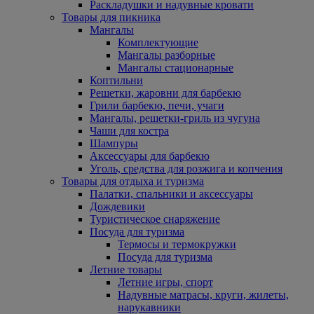
Раскладушки и надувные кровати
Товары для пикника
Мангалы
Комплектующие
Мангалы разборные
Мангалы стационарные
Коптильни
Решетки, жаровни для барбекю
Грили барбекю, печи, учаги
Мангалы, решетки-гриль из чугуна
Чаши для костра
Шампуры
Аксессуары для барбекю
Уголь, средства для розжига и копчения
Товары для отдыха и туризма
Палатки, спальники и аксессуары
Дождевики
Туристическое снаряжение
Посуда для туризма
Термосы и термокружки
Посуда для туризма
Летние товары
Летние игры, спорт
Надувные матрасы, круги, жилеты,
нарукавники