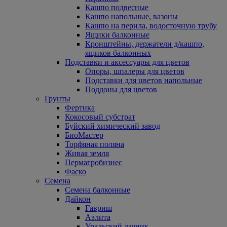
Кашпо подвесные
Кашпо напольные, вазоны
Кашпо на перила, водосточную трубу
Ящики балконные
Кронштейны, держатели д/кашпо,
ящиков балконных
Подставки и аксессуары для цветов
Опоры, шпалеры для цветов
Подставки для цветов напольные
Поддоны для цветов
Грунты
Фертика
Кокосовый субстрат
Буйский химический завод
БиоМастер
Торфяная поляна
Живая земля
Пермагробизнес
Фаско
Семена
Семена балконные
Дайкон
Гавриш
Аэлита
Уральский дачник