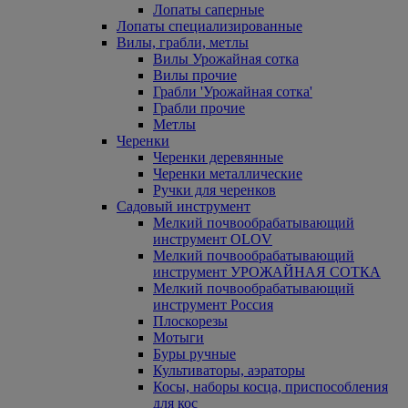
Лопаты саперные
Лопаты специализированные
Вилы, грабли, метлы
Вилы Урожайная сотка
Вилы прочие
Грабли 'Урожайная сотка'
Грабли прочие
Метлы
Черенки
Черенки деревянные
Черенки металлические
Ручки для черенков
Садовый инструмент
Мелкий почвообрабатывающий
инструмент OLOV
Мелкий почвообрабатывающий
инструмент УРОЖАЙНАЯ СОТКА
Мелкий почвообрабатывающий
инструмент Россия
Плоскорезы
Мотыги
Буры ручные
Культиваторы, аэраторы
Косы, наборы косца, приспособления
для кос