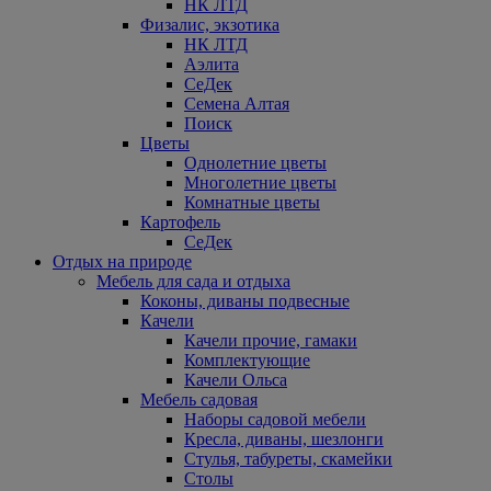
НК ЛТД
Физалис, экзотика
НК ЛТД
Аэлита
СеДек
Семена Алтая
Поиск
Цветы
Однолетние цветы
Многолетние цветы
Комнатные цветы
Картофель
СеДек
Отдых на природе
Мебель для сада и отдыха
Коконы, диваны подвесные
Качели
Качели прочие, гамаки
Комплектующие
Качели Ольса
Мебель садовая
Наборы садовой мебели
Кресла, диваны, шезлонги
Стулья, табуреты, скамейки
Столы