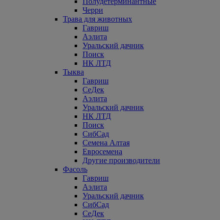
Полудетерминантные
Черри
Трава для животных
Гавриш
Аэлита
Уральский дачник
Поиск
НК ЛТД
Тыква
Гавриш
СеДек
Аэлита
Уральский дачник
НК ЛТД
Поиск
СибСад
Семена Алтая
Евросемена
Другие производители
Фасоль
Гавриш
Аэлита
Уральский дачник
СибСад
СеДек