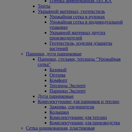
Пленка армированная ЛЕСКА
Тенты
Укрывной материал, геотекстиль
Урожайная сотка в рулонах
Урожайная сотка в индивидуальной
упаковке
Укрывной материал других
производителей
Геотекстиль, изделия д/защиты
растений
Парники, дуги парниковые
Парники, стелажи, теплицы "Урожайная
сотка"
Базовый
Оптима
Комфорт
Теплицы Эксперт
Парники Эксперт
Дуги парниковые
Комплектующие для парников и теплиц
Зажимы, соединители
Колышки
Комплектующие для теплиц
Комплектующие для производства
Сетка оцинкованная, пластиковая