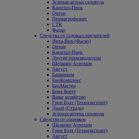
Зеленая аптека садовода
Капитал-Прок
Ортон
Пермагробизнес
СТК
Фаско
Средства от садовых вредителей
Инта-Вир (Фаско)
Ортон
Капитал-Прок
Другие производители
Щелково Агрохим
Август
Башинком
БиоКомплекс
БиоМастер
Бона форте
Ваше хозяйство
Грин Бэлт (Техноэкспорт)
Джой (Страда)
Зеленая аптека садовода
Средства от сорняков
Щелково Агрохим
Грин Бэлт (Техноэкспорт)
Август