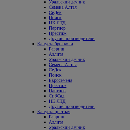
Уральский дачник
Семена Алтая
СеДек
Поиск
НК ЛТД
Партнер
Престиж
Другие производители
Капуста брокколи
Гавриш
Аэлита
Уральский дачник
Семена Алтая
СеДек
Поиск
Евросемена
Престиж
Партнер
СибСад
НК ЛТД
Другие производители
Капуста цветная
Гавриш
Аэлита
Уральский дачник