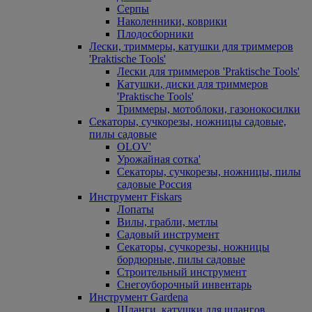
Серпы
Наколенники, коврики
Плодосборники
Лески, триммеры, катушки для триммеров
'Praktische Tools'
Лески для триммеров 'Praktische Tools'
Катушки, диски для триммеров
'Praktische Tools'
Триммеры, мотоблоки, газонокосилки
Секаторы, сучкорезы, ножницы садовые,
пилы садовые
OLOV'
Урожайная сотка'
Секаторы, сучкорезы, ножницы, пилы
садовые Россия
Инструмент Fiskars
Лопаты
Вилы, грабли, метлы
Садовый инструмент
Секаторы, сучкорезы, ножницы
бордюрные, пилы садовые
Строительный инструмент
Снегоуборочный инвентарь
Инструмент Gardena
Шланги, катушки для шлангов