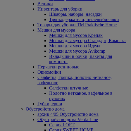
Веники
Инвентарь для уборки
Швабры, наборы, насадки
Тряпкодержатели, пылевыбивалки
Товары для уборки ТМ Praktische Home
Мешки для мусора
Мешки для мусора Крепак
Мешки для мусора Стандарт, Компакт
Мешки для мусора Идеал
Мешки для мусора Avikomp
Вкладыши в бочки, пакеты для
компоста
Перчатки резиновые
Окномойки
Салфетка, тряпка, полотно нетканое,
вафельное
Салфетки штучные
Полотно нетканое, вафельное в
рулонах
Губки, ерши
Обустройство дома
архив 4/05 Обустройство дома
Обустройство дома Verda Line
Серия LOFT
Серия SWEET HOME