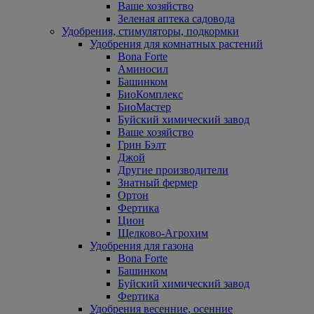
Ваше хозяйство
Зеленая аптека садовода
Удобрения, стимуляторы, подкормки
Удобрения для комнатных растений
Bona Forte
Аминосил
Башинком
БиоКомплекс
БиоМастер
Буйский химический завод
Ваше хозяйство
Грин Бэлт
Джой
Другие производители
Знатный фермер
Ортон
Фертика
Цион
Щелково-Агрохим
Удобрения для газона
Bona Forte
Башинком
Буйский химический завод
Фертика
Удобрения весенние, осенние