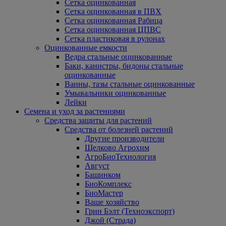
Сетка оцинкованная
Сетка оцинкованная в ПВХ
Сетка оцинкованная Рабица
Сетка оцинкованная ЦПВС
Сетка пластиковая в рулонах
Оцинкованные емкости
Ведра стальные оцинкованные
Баки, канистры, бидоны стальные
оцинкованные
Ванны, тазы стальные оцинкованные
Умывальники оцинкованные
Лейки
Семена и уход за растениями
Средства защиты для растений
Средства от болезней растений
Другие производители
Щелково Агрохим
АгроБиоТехнология
Август
Башинком
БиоКомплекс
БиоМастер
Ваше хозяйство
Грин Бэлт (Техноэкспорт)
Джой (Страда)