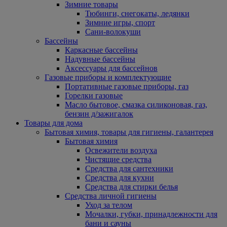
Зимние товары
Тюбинги, снегокаты, ледянки
Зимние игры, спорт
Сани-волокуши
Бассейны
Каркасные бассейны
Надувные бассейны
Аксессуары для бассейнов
Газовые приборы и комплектующие
Портативные газовые приборы, газ
Горелки газовые
Масло бытовое, смазка силиконовая, газ,
бензин д/зажигалок
Товары для дома
Бытовая химия, товары для гигиены, галантерея
Бытовая химия
Освежители воздуха
Чистящие средства
Средства для сантехники
Средства для кухни
Средства для стирки белья
Средства личной гигиены
Уход за телом
Мочалки, губки, принадлежности для
бани и сауны