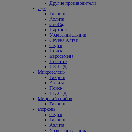
Другие производители
Лук
Гавриш
Аэлита
СибСад
Партнер
Уральский дачник
Семена Алтая
СеДек
Поиск
Евросемена
Престиж
НК ЛТД
Микрозелень
Гавриш
Аэлита
Поиск
НК ЛТД
Мицелий грибов
Гавриш
Морковь
СеДек
Гавриш
Аэлита
Уральский дачник