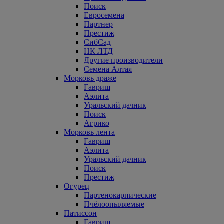
Поиск
Евросемена
Партнер
Престиж
СибСад
НК ЛТД
Другие производители
Семена Алтая
Морковь драже
Гавриш
Аэлита
Уральский дачник
Поиск
Агрико
Морковь лента
Гавриш
Аэлита
Уральский дачник
Поиск
Престиж
Огурец
Партенокарпические
Пчёлоопыляемые
Патиссон
Гавриш