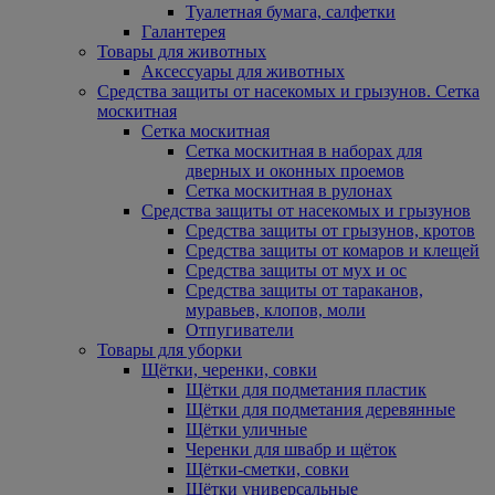
Туалетная бумага, салфетки
Галантерея
Товары для животных
Аксессуары для животных
Средства защиты от насекомых и грызунов. Сетка
москитная
Сетка москитная
Сетка москитная в наборах для
дверных и оконных проемов
Сетка москитная в рулонах
Средства защиты от насекомых и грызунов
Средства защиты от грызунов, кротов
Средства защиты от комаров и клещей
Средства защиты от мух и ос
Средства защиты от тараканов,
муравьев, клопов, моли
Отпугиватели
Товары для уборки
Щётки, черенки, совки
Щётки для подметания пластик
Щётки для подметания деревянные
Щётки уличные
Черенки для швабр и щёток
Щётки-сметки, совки
Щётки универсальные