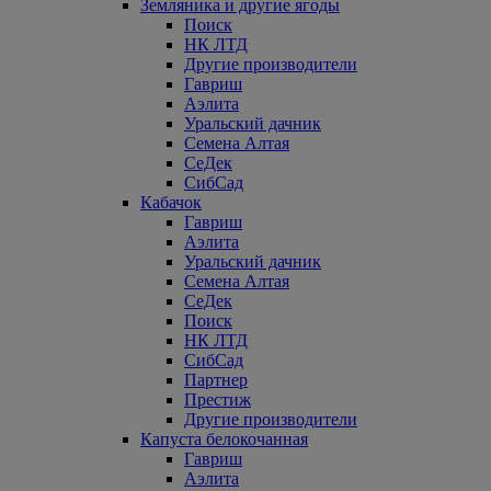
Земляника и другие ягоды
Поиск
НК ЛТД
Другие производители
Гавриш
Аэлита
Уральский дачник
Семена Алтая
СеДек
СибСад
Кабачок
Гавриш
Аэлита
Уральский дачник
Семена Алтая
СеДек
Поиск
НК ЛТД
СибСад
Партнер
Престиж
Другие производители
Капуста белокочанная
Гавриш
Аэлита