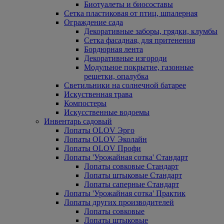
Биотуалеты и биосоставы
Сетка пластиковая от птиц, шпалерная
Ограждение сада
Декоративные заборы, грядки, клумбы
Сетка фасадная, для притенения
Бордюрная лента
Декоративные изгороди
Модульное покрытие, газонные
решетки, опалубка
Светильники на солнечной батарее
Искуственная трава
Компостеры
Искусственные водоемы
Инвентарь садовый
Лопаты OLOV Эрго
Лопаты OLOV Эколайн
Лопаты OLOV Профи
Лопаты 'Урожайная сотка' Стандарт
Лопаты совковые Стандарт
Лопаты штыковые Стандарт
Лопаты саперные Стандарт
Лопаты 'Урожайная сотка' Практик
Лопаты других производителей
Лопаты совковые
Лопаты штыковые