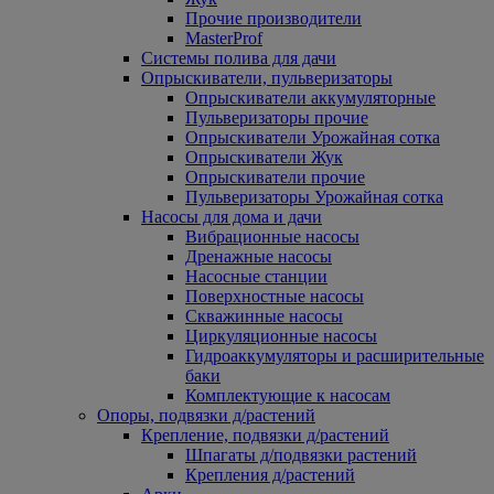
Прочие производители
MasterProf
Системы полива для дачи
Опрыскиватели, пульверизаторы
Опрыскиватели аккумуляторные
Пульверизаторы прочие
Опрыскиватели Урожайная сотка
Опрыскиватели Жук
Опрыскиватели прочие
Пульверизаторы Урожайная сотка
Насосы для дома и дачи
Вибрационные насосы
Дренажные насосы
Насосные станции
Поверхностные насосы
Скважинные насосы
Циркуляционные насосы
Гидроаккумуляторы и расширительные
баки
Комплектующие к насосам
Опоры, подвязки д/растений
Крепление, подвязки д/растений
Шпагаты д/подвязки растений
Крепления д/растений