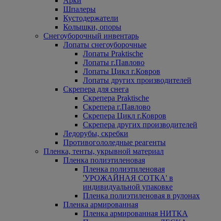
Арки
Шпалеры
Кустодержатели
Колышки, опоры
Снегоуборочный инвентарь
Лопаты снегоуборочные
Лопаты Praktische
Лопаты г.Павлово
Лопаты Цикл г.Ковров
Лопаты других производителей
Скрепера для снега
Скрепера Praktische
Скрепера г.Павлово
Скрепера Цикл г.Ковров
Скрепера других производителей
Ледорубы, скребки
Противогололедные реагенты
Пленка, тенты, укрывной материал
Пленка полиэтиленовая
Пленка полиэтиленовая
'УРОЖАЙНАЯ СОТКА' в
индивидуальной упаковке
Пленка полиэтиленовая в рулонах
Пленка армированная
Пленка армированная НИТКА