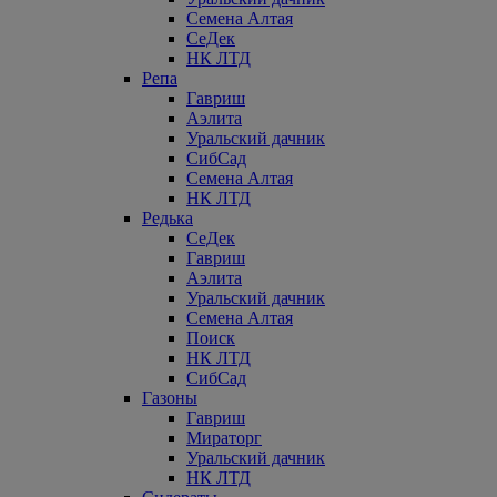
Семена Алтая
СеДек
НК ЛТД
Репа
Гавриш
Аэлита
Уральский дачник
СибСад
Семена Алтая
НК ЛТД
Редька
СеДек
Гавриш
Аэлита
Уральский дачник
Семена Алтая
Поиск
НК ЛТД
СибСад
Газоны
Гавриш
Мираторг
Уральский дачник
НК ЛТД