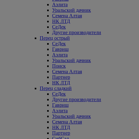
Аэлита
Уральский дачник
Семена Алтая
НК ЛТД
СеДек
Другие производители
Перец острый
СеДек
Гавриш
Аэлита
Уральский дачник
Поиск
Семена Алтая
Партнер
НК ЛТД
Перец сладкий
СеДек
Другие производители
Гавриш
Аэлита
Уральский дачник
Семена Алтая
НК ЛТД
Партнер
СибСад