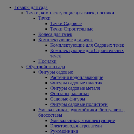
Товары для сада
Тачки, комплектующие для тачек, носилки
Тачки
Тачки Садовые
Тачки Строительные
Колеса для тачек
Комплектующие для тачек
Комплектующие для Садовых тачек
Комплектующие для Строительных
тачек
Носилки
Обустройство сада
Фигуры садовые
Растения водоплавающие
Фигуры садовые пластик
Фигуры садовые металл
Фонтаны, колонки
Садовые фигуры
Фигуры садовые полистоун
Умывальники, рукомойники, биотуалеты,
биосоставы
Умывальники, комплектующие
Электроводонагреватели
Рукомойники