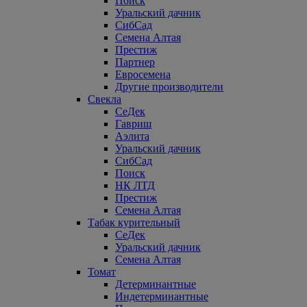
Поиск
Уральский дачник
СибСад
Семена Алтая
Престиж
Партнер
Евросемена
Другие производители
Свекла
СеДек
Гавриш
Аэлита
Уральский дачник
СибСад
Поиск
НК ЛТД
Престиж
Семена Алтая
Табак курительный
СеДек
Уральский дачник
Семена Алтая
Томат
Детерминантные
Индетерминантные