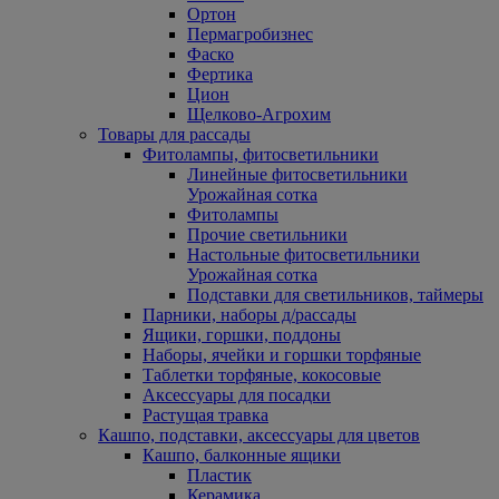
Ортон
Пермагробизнес
Фаско
Фертика
Цион
Щелково-Агрохим
Товары для рассады
Фитолампы, фитосветильники
Линейные фитосветильники
Урожайная сотка
Фитолампы
Прочие светильники
Настольные фитосветильники
Урожайная сотка
Подставки для светильников, таймеры
Парники, наборы д/рассады
Ящики, горшки, поддоны
Наборы, ячейки и горшки торфяные
Таблетки торфяные, кокосовые
Аксессуары для посадки
Растущая травка
Кашпо, подставки, аксессуары для цветов
Кашпо, балконные ящики
Пластик
Керамика