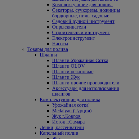
Комплектующие для полива
Секаторы, сучкорезы, ножницы
бордюрные, пилы садовые
Садовый ручной инструмент
Опрыскиватели
Строительный инструмент
Электроинструмент
Насосы
Товары для полива
Шланги
Шланги Урожайная Сотка
Шланги OLOV
Шланги резиновые
Шланги Жук
Шланги прочие производители
Аксессуары для использования
шлангов
Комплектующие для полива
Урожайная сотка'
Medalyan (Турция)
Жук г.Ковров
Исток г.Самара
Лейки, рассеиватели
Капельный полив
Жук