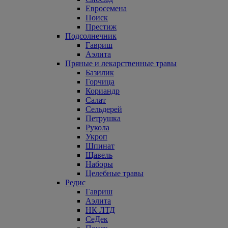
Евросемена
Поиск
Престиж
Подсолнечник
Гавриш
Аэлита
Пряные и лекарственные травы
Базилик
Горчица
Кориандр
Салат
Сельдерей
Петрушка
Рукола
Укроп
Шпинат
Щавель
Наборы
Целебные травы
Редис
Гавриш
Аэлита
НК ЛТД
СеДек