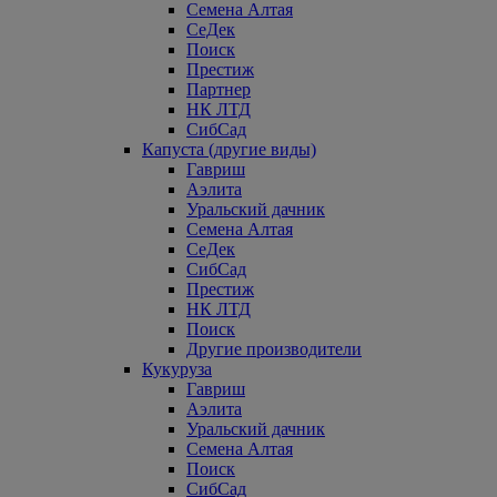
Семена Алтая
СеДек
Поиск
Престиж
Партнер
НК ЛТД
СибСад
Капуста (другие виды)
Гавриш
Аэлита
Уральский дачник
Семена Алтая
СеДек
СибСад
Престиж
НК ЛТД
Поиск
Другие производители
Кукуруза
Гавриш
Аэлита
Уральский дачник
Семена Алтая
Поиск
СибСад