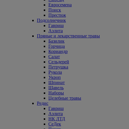
Евросемена
Поиск
Престиж
Подсолнечник
Гавриш
Аэлита
Пряные и лекарственные травы
Базилик
Горчица
Кориандр
Салат
Сельдерей
Петрушка
Рукола
Укроп
Шпинат
Щавель
Наборы
Целебные травы
Редис
Гавриш
Аэлита
НК ЛТД
СеДек