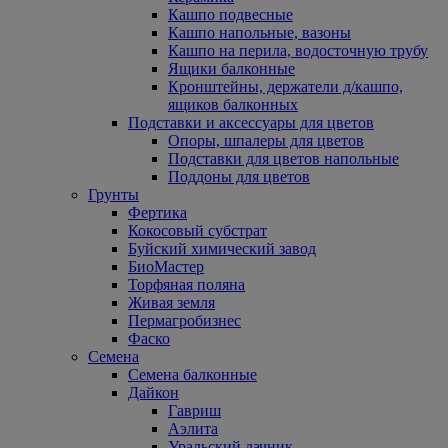
Кашпо подвесные
Кашпо напольные, вазоны
Кашпо на перила, водосточную трубу
Ящики балконные
Кронштейны, держатели д/кашпо,
ящиков балконных
Подставки и аксессуары для цветов
Опоры, шпалеры для цветов
Подставки для цветов напольные
Поддоны для цветов
Грунты
Фертика
Кокосовый субстрат
Буйский химический завод
БиоМастер
Торфяная поляна
Живая земля
Пермагробизнес
Фаско
Семена
Семена балконные
Дайкон
Гавриш
Аэлита
Уральский дачник