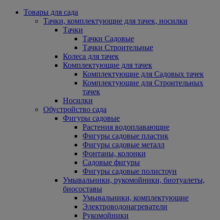
Товары для сада
Тачки, комплектующие для тачек, носилки
Тачки
Тачки Садовые
Тачки Строительные
Колеса для тачек
Комплектующие для тачек
Комплектующие для Садовых тачек
Комплектующие для Строительных
тачек
Носилки
Обустройство сада
Фигуры садовые
Растения водоплавающие
Фигуры садовые пластик
Фигуры садовые металл
Фонтаны, колонки
Садовые фигуры
Фигуры садовые полистоун
Умывальники, рукомойники, биотуалеты,
биосоставы
Умывальники, комплектующие
Электроводонагреватели
Рукомойники