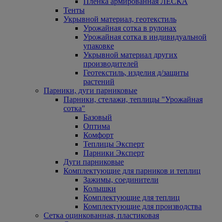
Пленка армированная ЛЕСКА
Тенты
Укрывной материал, геотекстиль
Урожайная сотка в рулонах
Урожайная сотка в индивидуальной
упаковке
Укрывной материал других
производителей
Геотекстиль, изделия д/защиты
растений
Парники, дуги парниковые
Парники, стелажи, теплицы "Урожайная
сотка"
Базовый
Оптима
Комфорт
Теплицы Эксперт
Парники Эксперт
Дуги парниковые
Комплектующие для парников и теплиц
Зажимы, соединители
Колышки
Комплектующие для теплиц
Комплектующие для производства
Сетка оцинкованная, пластиковая