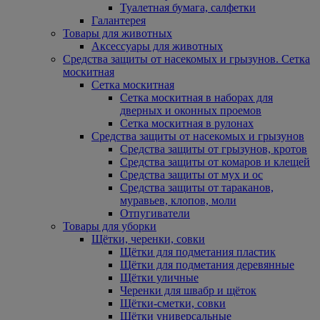
Туалетная бумага, салфетки
Галантерея
Товары для животных
Аксессуары для животных
Средства защиты от насекомых и грызунов. Сетка
москитная
Сетка москитная
Сетка москитная в наборах для
дверных и оконных проемов
Сетка москитная в рулонах
Средства защиты от насекомых и грызунов
Средства защиты от грызунов, кротов
Средства защиты от комаров и клещей
Средства защиты от мух и ос
Средства защиты от тараканов,
муравьев, клопов, моли
Отпугиватели
Товары для уборки
Щётки, черенки, совки
Щётки для подметания пластик
Щётки для подметания деревянные
Щётки уличные
Черенки для швабр и щёток
Щётки-сметки, совки
Щётки универсальные