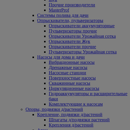
Прочие производители
MasterProf
Системы полива для дачи
Опрыскиватели, пульверизаторы
Опрыскиватели аккумуляторные
Пульверизаторы прочие
Опрыскиватели Урожайная сотка
Опрыскиватели Жук
Опрыскиватели прочие
Пульверизаторы Урожайная сотка
Насосы для дома и дачи
Вибрационные насосы
Дренажные насосы
Насосные станции
Поверхностные насосы
Скважинные насосы
Циркуляционные насосы
Гидроаккумуляторы и расширительные
баки
Комплектующие к насосам
Опоры, подвязки д/растений
Крепление, подвязки д/растений
Шпагаты д/подвязки растений
Крепления д/растений