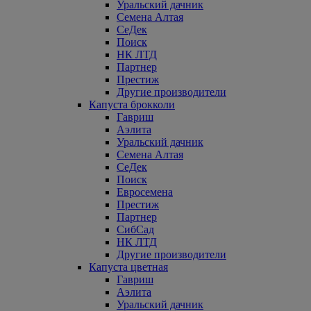
Уральский дачник
Семена Алтая
СеДек
Поиск
НК ЛТД
Партнер
Престиж
Другие производители
Капуста брокколи
Гавриш
Аэлита
Уральский дачник
Семена Алтая
СеДек
Поиск
Евросемена
Престиж
Партнер
СибСад
НК ЛТД
Другие производители
Капуста цветная
Гавриш
Аэлита
Уральский дачник