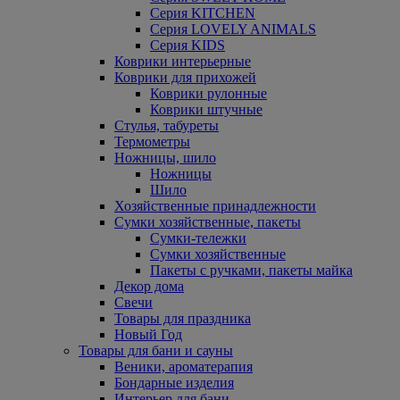
Серия KITCHEN
Серия LOVELY ANIMALS
Серия KIDS
Коврики интерьерные
Коврики для прихожей
Коврики рулонные
Коврики штучные
Стулья, табуреты
Термометры
Ножницы, шило
Ножницы
Шило
Хозяйственные принадлежности
Сумки хозяйственные, пакеты
Сумки-тележки
Сумки хозяйственные
Пакеты с ручками, пакеты майка
Декор дома
Свечи
Товары для праздника
Новый Год
Товары для бани и сауны
Веники, ароматерапия
Бондарные изделия
Интерьер для бани