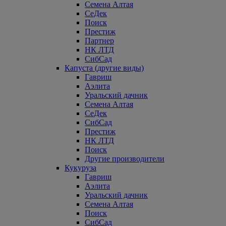
Семена Алтая
СеДек
Поиск
Престиж
Партнер
НК ЛТД
СибСад
Капуста (другие виды)
Гавриш
Аэлита
Уральский дачник
Семена Алтая
СеДек
СибСад
Престиж
НК ЛТД
Поиск
Другие производители
Кукуруза
Гавриш
Аэлита
Уральский дачник
Семена Алтая
Поиск
СибСад