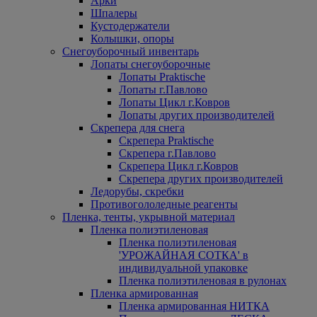
Арки
Шпалеры
Кустодержатели
Колышки, опоры
Снегоуборочный инвентарь
Лопаты снегоуборочные
Лопаты Praktische
Лопаты г.Павлово
Лопаты Цикл г.Ковров
Лопаты других производителей
Скрепера для снега
Скрепера Praktische
Скрепера г.Павлово
Скрепера Цикл г.Ковров
Скрепера других производителей
Ледорубы, скребки
Противогололедные реагенты
Пленка, тенты, укрывной материал
Пленка полиэтиленовая
Пленка полиэтиленовая
'УРОЖАЙНАЯ СОТКА' в
индивидуальной упаковке
Пленка полиэтиленовая в рулонах
Пленка армированная
Пленка армированная НИТКА