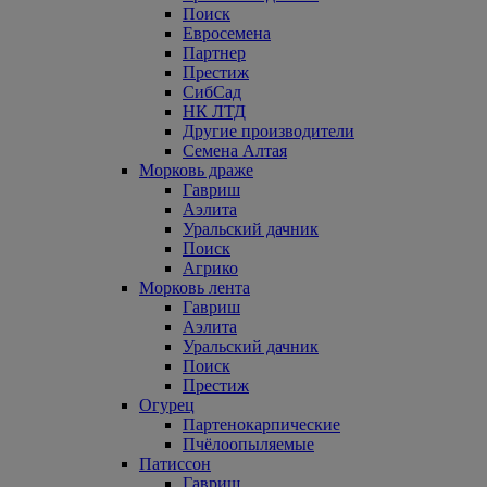
Поиск
Евросемена
Партнер
Престиж
СибСад
НК ЛТД
Другие производители
Семена Алтая
Морковь драже
Гавриш
Аэлита
Уральский дачник
Поиск
Агрико
Морковь лента
Гавриш
Аэлита
Уральский дачник
Поиск
Престиж
Огурец
Партенокарпические
Пчёлоопыляемые
Патиссон
Гавриш