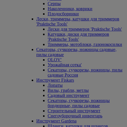
Серпы
Наколенники, коврики
Плодосборники
Лески, триммеры, катушки для триммеров
'Praktische Tools'
Лески для триммеров 'Praktische Tools'
Катушки, диски для триммеров
'Praktische Tools'
Триммеры, мотоблоки, газонокосилки
Секаторы, сучкорезы, ножницы садовые,
пилы садовые
OLOV'
Урожайная сотка'
Секаторы, сучкорезы, ножницы, пилы
садовые Россия
Инструмент Fiskars
Лопаты
Вилы, грабли, метлы
Садовый инструмент
Секаторы, сучкорезы, ножницы
бордюрные, пилы садовые
Строительный инструмент
Снегоуборочный инвентарь
Инструмент Gardena
Шланги, катушки для шлангов