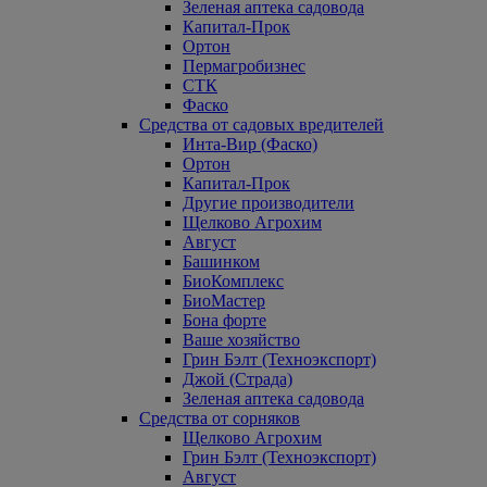
Зеленая аптека садовода
Капитал-Прок
Ортон
Пермагробизнес
СТК
Фаско
Средства от садовых вредителей
Инта-Вир (Фаско)
Ортон
Капитал-Прок
Другие производители
Щелково Агрохим
Август
Башинком
БиоКомплекс
БиоМастер
Бона форте
Ваше хозяйство
Грин Бэлт (Техноэкспорт)
Джой (Страда)
Зеленая аптека садовода
Средства от сорняков
Щелково Агрохим
Грин Бэлт (Техноэкспорт)
Август