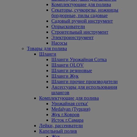
Комплектующие для полива
Секаторы, сучкорезы, ножницы
бордюрные, пилы садовые
Садовый ручной инструмент
Опрыскиватели
Строительный инструмент
Электроинструмент
Насосы
Товары для полива
Шланги
Шланги Урожайная Сотка
Шланги OLOV
Шланги резиновые
Шланги Жук
Шланги прочие производители
Аксессуары для использования
шлангов
Комплектующие для полива
Урожайная сотка'
Medalyan (Турция)
Жук г.Ковров
Исток г.Самара
Лейки, рассеиватели
Капельный полив
Жук