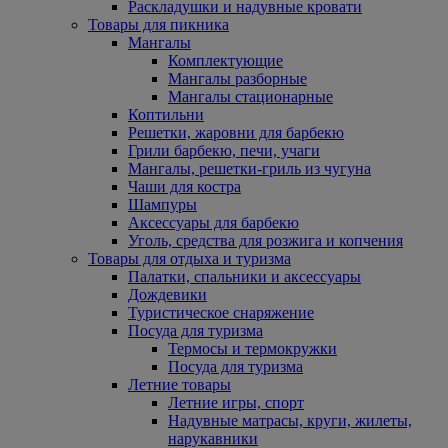
Раскладушки и надувные кровати
Товары для пикника
Мангалы
Комплектующие
Мангалы разборные
Мангалы стационарные
Коптильни
Решетки, жаровни для барбекю
Грили барбекю, печи, учаги
Мангалы, решетки-гриль из чугуна
Чаши для костра
Шампуры
Аксессуары для барбекю
Уголь, средства для розжига и копчения
Товары для отдыха и туризма
Палатки, спальники и аксессуары
Дождевики
Туристическое снаряжение
Посуда для туризма
Термосы и термокружки
Посуда для туризма
Летние товары
Летние игры, спорт
Надувные матрасы, круги, жилеты,
нарукавники