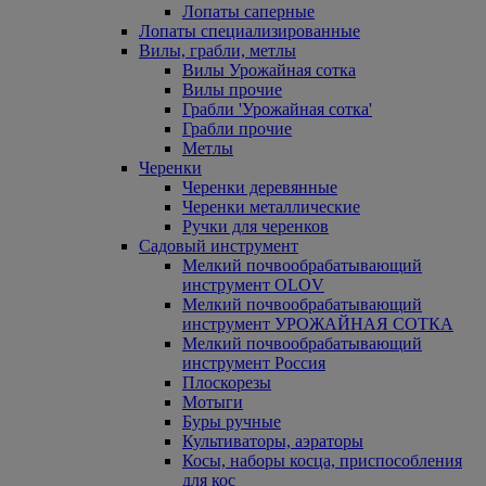
Лопаты саперные
Лопаты специализированные
Вилы, грабли, метлы
Вилы Урожайная сотка
Вилы прочие
Грабли 'Урожайная сотка'
Грабли прочие
Метлы
Черенки
Черенки деревянные
Черенки металлические
Ручки для черенков
Садовый инструмент
Мелкий почвообрабатывающий
инструмент OLOV
Мелкий почвообрабатывающий
инструмент УРОЖАЙНАЯ СОТКА
Мелкий почвообрабатывающий
инструмент Россия
Плоскорезы
Мотыги
Буры ручные
Культиваторы, аэраторы
Косы, наборы косца, приспособления
для кос