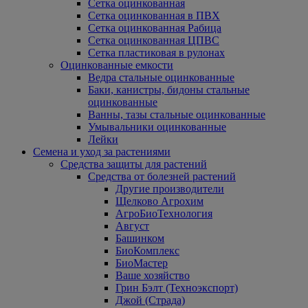
Сетка оцинкованная
Сетка оцинкованная в ПВХ
Сетка оцинкованная Рабица
Сетка оцинкованная ЦПВС
Сетка пластиковая в рулонах
Оцинкованные емкости
Ведра стальные оцинкованные
Баки, канистры, бидоны стальные
оцинкованные
Ванны, тазы стальные оцинкованные
Умывальники оцинкованные
Лейки
Семена и уход за растениями
Средства защиты для растений
Средства от болезней растений
Другие производители
Щелково Агрохим
АгроБиоТехнология
Август
Башинком
БиоКомплекс
БиоМастер
Ваше хозяйство
Грин Бэлт (Техноэкспорт)
Джой (Страда)