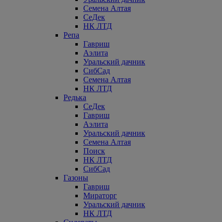
Семена Алтая
СеДек
НК ЛТД
Репа
Гавриш
Аэлита
Уральский дачник
СибСад
Семена Алтая
НК ЛТД
Редька
СеДек
Гавриш
Аэлита
Уральский дачник
Семена Алтая
Поиск
НК ЛТД
СибСад
Газоны
Гавриш
Мираторг
Уральский дачник
НК ЛТД