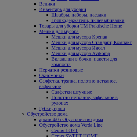
Веники
Инвентарь для уборки
Швабры, наборы, насадки
Тряпкодержатели, пылевыбивалки
Товары для уборки ТМ Praktische Home
Мешки для мусора
Мешки для мусора Крепак
Мешки для мусора Стандарт, Компакт
Мешки для мусора Идеал
Мешки для мусора Avikomp
Вкладыши в бочки, пакеты для
компоста
Перчатки резиновые
Окномойки
Салфетка, тряпка, полотно нетканое,
вафельное
Салфетки штучные
Полотно нетканое, вафельное в
рулонах
Губки, ерши
Обустройство дома
архив 4/05 Обустройство дома
Обустройство дома Verda Line
Серия LOFT
Серия SWEET HOME