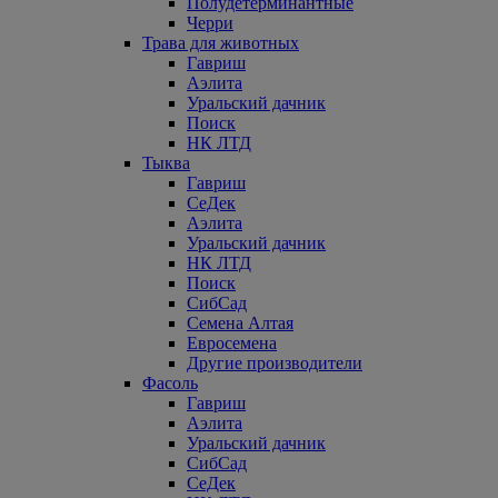
Полудетерминантные
Черри
Трава для животных
Гавриш
Аэлита
Уральский дачник
Поиск
НК ЛТД
Тыква
Гавриш
СеДек
Аэлита
Уральский дачник
НК ЛТД
Поиск
СибСад
Семена Алтая
Евросемена
Другие производители
Фасоль
Гавриш
Аэлита
Уральский дачник
СибСад
СеДек