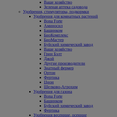
Ваше хозяйство
Зеленая аптека садовода
Удобрения, стимуляторы, подкормки
Удобрения для комнатных растений
Bona Forte
Аминосил
Башинком
БиоКомплекс
БиоМастер
Буйский химический завод
Ваше хозяйство
Грин Бэлт
Джой
Другие производители
Знатный фермер
Ортон
Фертика
Цион
Щелково-Агрохим
Удобрения для газона
Bona Forte
Башинком
Буйский химический завод
Фертика
Удобрения весенние, осенние