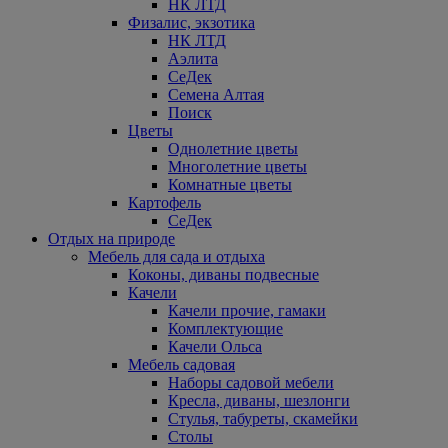
НК ЛТД
Физалис, экзотика
НК ЛТД
Аэлита
СеДек
Семена Алтая
Поиск
Цветы
Однолетние цветы
Многолетние цветы
Комнатные цветы
Картофель
СеДек
Отдых на природе
Мебель для сада и отдыха
Коконы, диваны подвесные
Качели
Качели прочие, гамаки
Комплектующие
Качели Ольса
Мебель садовая
Наборы садовой мебели
Кресла, диваны, шезлонги
Стулья, табуреты, скамейки
Столы