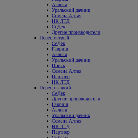
Аэлита
Уральский дачник
Семена Алтая
НК ЛТД
СеДек
Другие производители
Перец острый
СеДек
Гавриш
Аэлита
Уральский дачник
Поиск
Семена Алтая
Партнер
НК ЛТД
Перец сладкий
СеДек
Другие производители
Гавриш
Аэлита
Уральский дачник
Семена Алтая
НК ЛТД
Партнер
СибСад