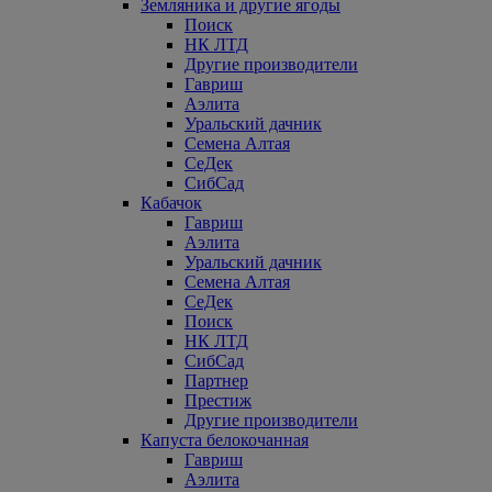
Земляника и другие ягоды
Поиск
НК ЛТД
Другие производители
Гавриш
Аэлита
Уральский дачник
Семена Алтая
СеДек
СибСад
Кабачок
Гавриш
Аэлита
Уральский дачник
Семена Алтая
СеДек
Поиск
НК ЛТД
СибСад
Партнер
Престиж
Другие производители
Капуста белокочанная
Гавриш
Аэлита