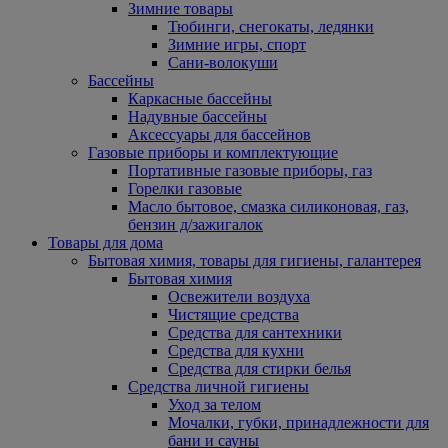
Зимние товары
Тюбинги, снегокаты, ледянки
Зимние игры, спорт
Сани-волокуши
Бассейны
Каркасные бассейны
Надувные бассейны
Аксессуары для бассейнов
Газовые приборы и комплектующие
Портативные газовые приборы, газ
Горелки газовые
Масло бытовое, смазка силиконовая, газ,
бензин д/зажигалок
Товары для дома
Бытовая химия, товары для гигиены, галантерея
Бытовая химия
Освежители воздуха
Чистящие средства
Средства для сантехники
Средства для кухни
Средства для стирки белья
Средства личной гигиены
Уход за телом
Мочалки, губки, принадлежности для
бани и сауны