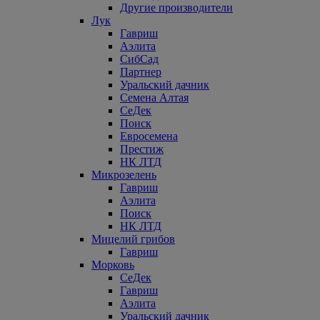
Другие производители
Лук
Гавриш
Аэлита
СибСад
Партнер
Уральский дачник
Семена Алтая
СеДек
Поиск
Евросемена
Престиж
НК ЛТД
Микрозелень
Гавриш
Аэлита
Поиск
НК ЛТД
Мицелий грибов
Гавриш
Морковь
СеДек
Гавриш
Аэлита
Уральский дачник