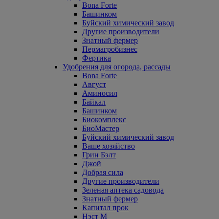
Bona Forte
Башинком
Буйский химический завод
Другие производители
Знатный фермер
Пермагробизнес
Фертика
Удобрения для огорода, рассады
Bona Forte
Август
Аминосил
Байкал
Башинком
Биокомплекс
БиоМастер
Буйский химический завод
Ваше хозяйство
Грин Бэлт
Джой
Добрая сила
Другие производители
Зеленая аптека садовода
Знатный фермер
Капитал прок
Нэст М