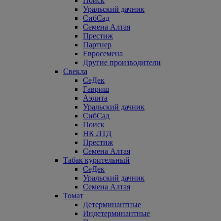
Поиск
Уральский дачник
СибСад
Семена Алтая
Престиж
Партнер
Евросемена
Другие производители
Свекла
СеДек
Гавриш
Аэлита
Уральский дачник
СибСад
Поиск
НК ЛТД
Престиж
Семена Алтая
Табак курительный
СеДек
Уральский дачник
Семена Алтая
Томат
Детерминантные
Индетерминантные