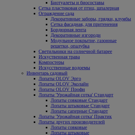
Биотуалеты и биосоставы
Сетка пластиковая от птиц, шпалерная
Ограждение сада
Декоративные заборы, грядки, клумбы
Сетка фасадная, для притенения
Бордюрная лента
Декоративные изгороди
Модульное покрытие, газонные
решетки, опалубка
Светильники на солнечной батарее
Искуственная трава
Компостеры
Искусственные водоемы
Инвентарь садовый
Лопаты OLOV Эрго
Лопаты OLOV Эколайн
Лопаты OLOV Профи
Лопаты 'Урожайная сотка' Стандарт
Лопаты совковые Стандарт
Лопаты штыковые Стандарт
Лопаты саперные Стандарт
Лопаты 'Урожайная сотка' Практик
Лопаты других производителей
Лопаты совковые
Лопаты штыковые