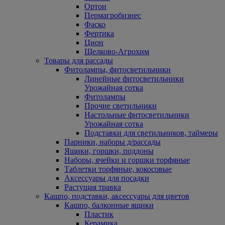
Ортон
Пермагробизнес
Фаско
Фертика
Цион
Щелково-Агрохим
Товары для рассады
Фитолампы, фитосветильники
Линейные фитосветильники
Урожайная сотка
Фитолампы
Прочие светильники
Настольные фитосветильники
Урожайная сотка
Подставки для светильников, таймеры
Парники, наборы д/рассады
Ящики, горшки, поддоны
Наборы, ячейки и горшки торфяные
Таблетки торфяные, кокосовые
Аксессуары для посадки
Растущая травка
Кашпо, подставки, аксессуары для цветов
Кашпо, балконные ящики
Пластик
Керамика