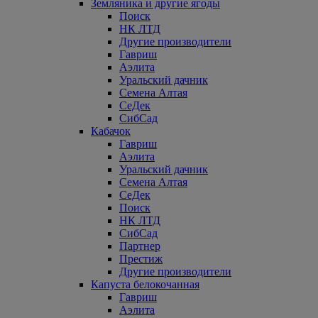
Земляника и другие ягоды
Поиск
НК ЛТД
Другие производители
Гавриш
Аэлита
Уральский дачник
Семена Алтая
СеДек
СибСад
Кабачок
Гавриш
Аэлита
Уральский дачник
Семена Алтая
СеДек
Поиск
НК ЛТД
СибСад
Партнер
Престиж
Другие производители
Капуста белокочанная
Гавриш
Аэлита