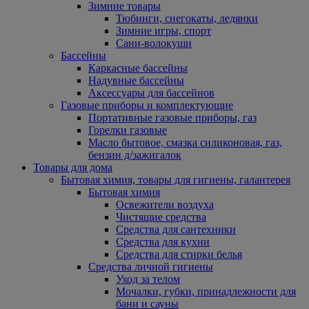
Зимние товары
Тюбинги, снегокаты, ледянки
Зимние игры, спорт
Сани-волокуши
Бассейны
Каркасные бассейны
Надувные бассейны
Аксессуары для бассейнов
Газовые приборы и комплектующие
Портативные газовые приборы, газ
Горелки газовые
Масло бытовое, смазка силиконовая, газ,
бензин д/зажигалок
Товары для дома
Бытовая химия, товары для гигиены, галантерея
Бытовая химия
Освежители воздуха
Чистящие средства
Средства для сантехники
Средства для кухни
Средства для стирки белья
Средства личной гигиены
Уход за телом
Мочалки, губки, принадлежности для
бани и сауны