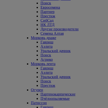
Поиск
Евросемена
Партнер
Престиж
СибСад
НК ЛТД
Другие производители
Семена Алтая
Морковь драже
Гавриш
Аэлита
Уральский дачник
Поиск
Агрико
Морковь лента
Гавриш
Аэлита
Уральский дачник
Поиск
Престиж
Огурец
Партенокарпические
Пчёлоопыляемые
Патиссон
Гавриш