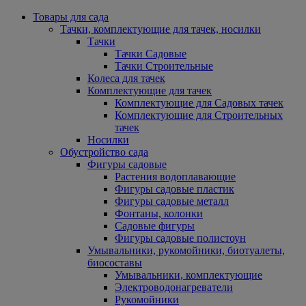
Товары для сада
Тачки, комплектующие для тачек, носилки
Тачки
Тачки Садовые
Тачки Строительные
Колеса для тачек
Комплектующие для тачек
Комплектующие для Садовых тачек
Комплектующие для Строительных
тачек
Носилки
Обустройство сада
Фигуры садовые
Растения водоплавающие
Фигуры садовые пластик
Фигуры садовые металл
Фонтаны, колонки
Садовые фигуры
Фигуры садовые полистоун
Умывальники, рукомойники, биотуалеты,
биосоставы
Умывальники, комплектующие
Электроводонагреватели
Рукомойники