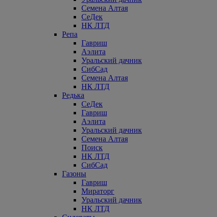
Семена Алтая
СеДек
НК ЛТД
Репа
Гавриш
Аэлита
Уральский дачник
СибСад
Семена Алтая
НК ЛТД
Редька
СеДек
Гавриш
Аэлита
Уральский дачник
Семена Алтая
Поиск
НК ЛТД
СибСад
Газоны
Гавриш
Мираторг
Уральский дачник
НК ЛТД