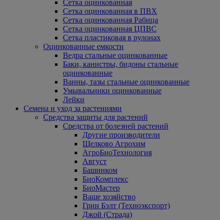
Сетка оцинкованная
Сетка оцинкованная в ПВХ
Сетка оцинкованная Рабица
Сетка оцинкованная ЦПВС
Сетка пластиковая в рулонах
Оцинкованные емкости
Ведра стальные оцинкованные
Баки, канистры, бидоны стальные
оцинкованные
Ванны, тазы стальные оцинкованные
Умывальники оцинкованные
Лейки
Семена и уход за растениями
Средства защиты для растений
Средства от болезней растений
Другие производители
Щелково Агрохим
АгроБиоТехнология
Август
Башинком
БиоКомплекс
БиоМастер
Ваше хозяйство
Грин Бэлт (Техноэкспорт)
Джой (Страда)