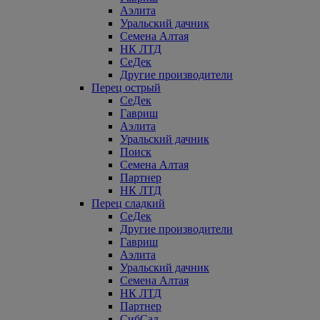
Аэлита
Уральский дачник
Семена Алтая
НК ЛТД
СеДек
Другие производители
Перец острый
СеДек
Гавриш
Аэлита
Уральский дачник
Поиск
Семена Алтая
Партнер
НК ЛТД
Перец сладкий
СеДек
Другие производители
Гавриш
Аэлита
Уральский дачник
Семена Алтая
НК ЛТД
Партнер
СибСад