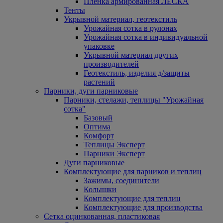
Пленка армированная ЛЕСКА
Тенты
Укрывной материал, геотекстиль
Урожайная сотка в рулонах
Урожайная сотка в индивидуальной
упаковке
Укрывной материал других
производителей
Геотекстиль, изделия д/защиты
растений
Парники, дуги парниковые
Парники, стелажи, теплицы "Урожайная
сотка"
Базовый
Оптима
Комфорт
Теплицы Эксперт
Парники Эксперт
Дуги парниковые
Комплектующие для парников и теплиц
Зажимы, соединители
Колышки
Комплектующие для теплиц
Комплектующие для производства
Сетка оцинкованная, пластиковая