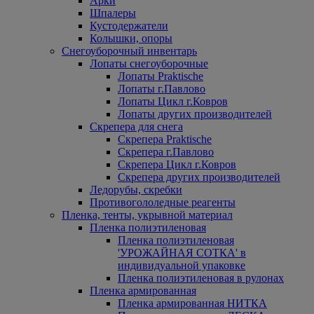
Арки
Шпалеры
Кустодержатели
Колышки, опоры
Снегоуборочный инвентарь
Лопаты снегоуборочные
Лопаты Praktische
Лопаты г.Павлово
Лопаты Цикл г.Ковров
Лопаты других производителей
Скрепера для снега
Скрепера Praktische
Скрепера г.Павлово
Скрепера Цикл г.Ковров
Скрепера других производителей
Ледорубы, скребки
Противогололедные реагенты
Пленка, тенты, укрывной материал
Пленка полиэтиленовая
Пленка полиэтиленовая
'УРОЖАЙНАЯ СОТКА' в
индивидуальной упаковке
Пленка полиэтиленовая в рулонах
Пленка армированная
Пленка армированная НИТКА