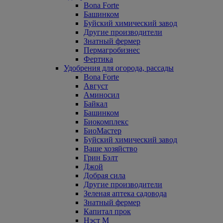
Bona Forte
Башинком
Буйский химический завод
Другие производители
Знатный фермер
Пермагробизнес
Фертика
Удобрения для огорода, рассады
Bona Forte
Август
Аминосил
Байкал
Башинком
Биокомплекс
БиоМастер
Буйский химический завод
Ваше хозяйство
Грин Бэлт
Джой
Добрая сила
Другие производители
Зеленая аптека садовода
Знатный фермер
Капитал прок
Нэст М