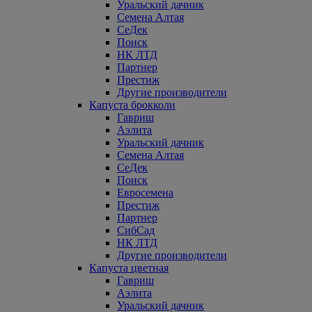
Уральский дачник
Семена Алтая
СеДек
Поиск
НК ЛТД
Партнер
Престиж
Другие производители
Капуста брокколи
Гавриш
Аэлита
Уральский дачник
Семена Алтая
СеДек
Поиск
Евросемена
Престиж
Партнер
СибСад
НК ЛТД
Другие производители
Капуста цветная
Гавриш
Аэлита
Уральский дачник