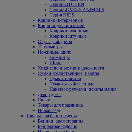
Серия KITCHEN
Серия LOVELY ANIMALS
Серия KIDS
Коврики интерьерные
Коврики для прихожей
Коврики рулонные
Коврики штучные
Стулья, табуреты
Термометры
Ножницы, шило
Ножницы
Шило
Хозяйственные принадлежности
Сумки хозяйственные, пакеты
Сумки-тележки
Сумки хозяйственные
Пакеты с ручками, пакеты майка
Декор дома
Свечи
Товары для праздника
Новый Год
Товары для бани и сауны
Веники, ароматерапия
Бондарные изделия
Интерьер для бани