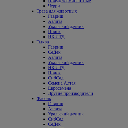
Полудетерминантные
Черри
Трава для животных
Гавриш
Аэлита
Уральский дачник
Поиск
НК ЛТД
Тыква
Гавриш
СеДек
Аэлита
Уральский дачник
НК ЛТД
Поиск
СибСад
Семена Алтая
Евросемена
Другие производители
Фасоль
Гавриш
Аэлита
Уральский дачник
СибСад
СеДек