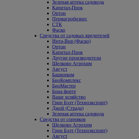
Зеленая аптека садовода
Капитал-Прок
Ортон
Пермагробизнес
СТК
Фаско
Средства от садовых вредителей
Инта-Вир (Фаско)
Ортон
Капитал-Прок
Другие производители
Щелково Агрохим
Август
Башинком
БиоКомплекс
БиоМастер
Бона форте
Ваше хозяйство
Грин Бэлт (Техноэкспорт)
Джой (Страда)
Зеленая аптека садовода
Средства от сорняков
Щелково Агрохим
Грин Бэлт (Техноэкспорт)
Август