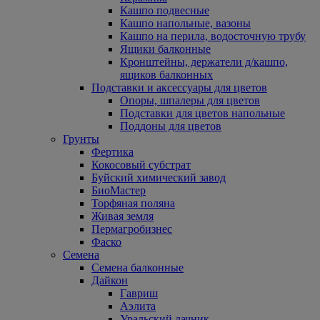
Кашпо подвесные
Кашпо напольные, вазоны
Кашпо на перила, водосточную трубу
Ящики балконные
Кронштейны, держатели д/кашпо,
ящиков балконных
Подставки и аксессуары для цветов
Опоры, шпалеры для цветов
Подставки для цветов напольные
Поддоны для цветов
Грунты
Фертика
Кокосовый субстрат
Буйский химический завод
БиоМастер
Торфяная поляна
Живая земля
Пермагробизнес
Фаско
Семена
Семена балконные
Дайкон
Гавриш
Аэлита
Уральский дачник