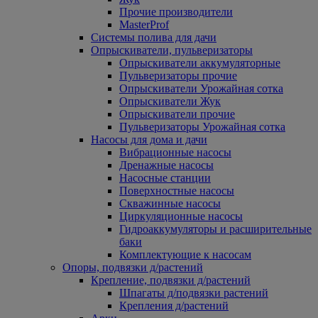
Прочие производители
MasterProf
Системы полива для дачи
Опрыскиватели, пульверизаторы
Опрыскиватели аккумуляторные
Пульверизаторы прочие
Опрыскиватели Урожайная сотка
Опрыскиватели Жук
Опрыскиватели прочие
Пульверизаторы Урожайная сотка
Насосы для дома и дачи
Вибрационные насосы
Дренажные насосы
Насосные станции
Поверхностные насосы
Скважинные насосы
Циркуляционные насосы
Гидроаккумуляторы и расширительные
баки
Комплектующие к насосам
Опоры, подвязки д/растений
Крепление, подвязки д/растений
Шпагаты д/подвязки растений
Крепления д/растений