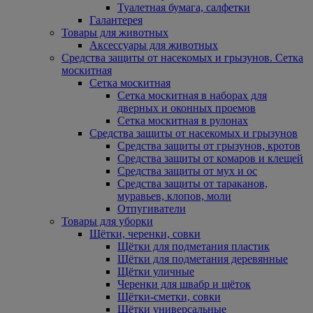
Туалетная бумага, салфетки
Галантерея
Товары для животных
Аксессуары для животных
Средства защиты от насекомых и грызунов. Сетка
москитная
Сетка москитная
Сетка москитная в наборах для
дверных и оконных проемов
Сетка москитная в рулонах
Средства защиты от насекомых и грызунов
Средства защиты от грызунов, кротов
Средства защиты от комаров и клещей
Средства защиты от мух и ос
Средства защиты от тараканов,
муравьев, клопов, моли
Отпугиватели
Товары для уборки
Щётки, черенки, совки
Щётки для подметания пластик
Щётки для подметания деревянные
Щётки уличные
Черенки для швабр и щёток
Щётки-сметки, совки
Щётки универсальные