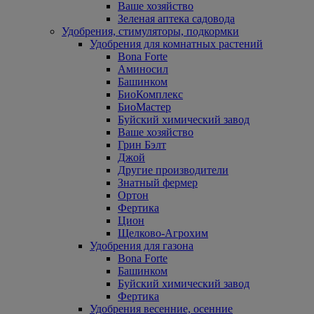
Ваше хозяйство
Зеленая аптека садовода
Удобрения, стимуляторы, подкормки
Удобрения для комнатных растений
Bona Forte
Аминосил
Башинком
БиоКомплекс
БиоМастер
Буйский химический завод
Ваше хозяйство
Грин Бэлт
Джой
Другие производители
Знатный фермер
Ортон
Фертика
Цион
Щелково-Агрохим
Удобрения для газона
Bona Forte
Башинком
Буйский химический завод
Фертика
Удобрения весенние, осенние