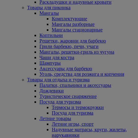
Раскладушки и надувные кровати
Товары для пикника
Мангалы
Комплектующие
Мангалы разборные
Мангалы стационарные
Коптильни
Решетки, жаровни для барбекю
Грили барбекю, печи, учаги
Мангалы, решетки-гриль из чугуна
Чаши для костра
Шампуры
Аксессуары для барбекю
Уголь, средства для розжига и копчения
Товары для отдыха и туризма
Палатки, спальники и аксессуары
Дождевики
Туристическое снаряжение
Посуда для туризма
Термосы и термокружки
Посуда для туризма
Летние товары
Летние игры, спорт
Надувные матрасы, круги, жилеты,
нарукавники