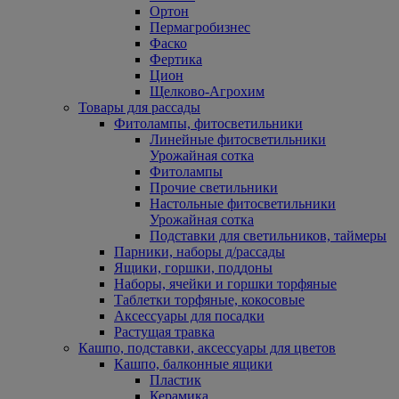
Ортон
Пермагробизнес
Фаско
Фертика
Цион
Щелково-Агрохим
Товары для рассады
Фитолампы, фитосветильники
Линейные фитосветильники
Урожайная сотка
Фитолампы
Прочие светильники
Настольные фитосветильники
Урожайная сотка
Подставки для светильников, таймеры
Парники, наборы д/рассады
Ящики, горшки, поддоны
Наборы, ячейки и горшки торфяные
Таблетки торфяные, кокосовые
Аксессуары для посадки
Растущая травка
Кашпо, подставки, аксессуары для цветов
Кашпо, балконные ящики
Пластик
Керамика