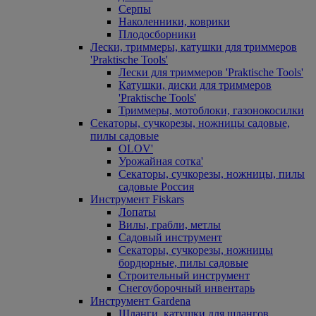
Серпы
Наколенники, коврики
Плодосборники
Лески, триммеры, катушки для триммеров
'Praktische Tools'
Лески для триммеров 'Praktische Tools'
Катушки, диски для триммеров
'Praktische Tools'
Триммеры, мотоблоки, газонокосилки
Секаторы, сучкорезы, ножницы садовые,
пилы садовые
OLOV'
Урожайная сотка'
Секаторы, сучкорезы, ножницы, пилы
садовые Россия
Инструмент Fiskars
Лопаты
Вилы, грабли, метлы
Садовый инструмент
Секаторы, сучкорезы, ножницы
бордюрные, пилы садовые
Строительный инструмент
Снегоуборочный инвентарь
Инструмент Gardena
Шланги, катушки для шлангов