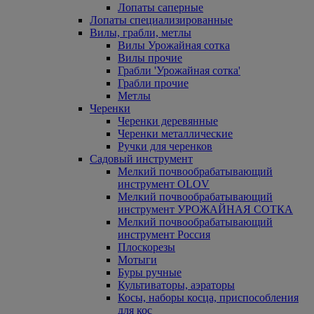
Лопаты саперные
Лопаты специализированные
Вилы, грабли, метлы
Вилы Урожайная сотка
Вилы прочие
Грабли 'Урожайная сотка'
Грабли прочие
Метлы
Черенки
Черенки деревянные
Черенки металлические
Ручки для черенков
Садовый инструмент
Мелкий почвообрабатывающий
инструмент OLOV
Мелкий почвообрабатывающий
инструмент УРОЖАЙНАЯ СОТКА
Мелкий почвообрабатывающий
инструмент Россия
Плоскорезы
Мотыги
Буры ручные
Культиваторы, аэраторы
Косы, наборы косца, приспособления
для кос