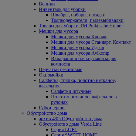
Веники
Инвентарь для уборки
Швабры, наборы, насадки
Тряпкодержатели, пылевыбивалки
Товары для уборки ТМ Praktische Home
Мешки для мусора
Мешки для мусора Крепак
Мешки для мусора Стандарт, Компакт
Мешки для мусора Идеал
Мешки для мусора Avikomp
Вкладыши в бочки, пакеты для
компоста
Перчатки резиновые
Окномойки
Салфетка, тряпка, полотно нетканое,
вафельное
Салфетки штучные
Полотно нетканое, вафельное в
рулонах
Губки, ерши
Обустройство дома
архив 4/05 Обустройство дома
Обустройство дома Verda Line
Серия LOFT
Серия SWEET HOME