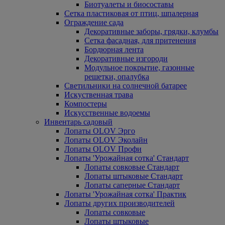
Биотуалеты и биосоставы
Сетка пластиковая от птиц, шпалерная
Ограждение сада
Декоративные заборы, грядки, клумбы
Сетка фасадная, для притенения
Бордюрная лента
Декоративные изгороди
Модульное покрытие, газонные
решетки, опалубка
Светильники на солнечной батарее
Искуственная трава
Компостеры
Искусственные водоемы
Инвентарь садовый
Лопаты OLOV Эрго
Лопаты OLOV Эколайн
Лопаты OLOV Профи
Лопаты 'Урожайная сотка' Стандарт
Лопаты совковые Стандарт
Лопаты штыковые Стандарт
Лопаты саперные Стандарт
Лопаты 'Урожайная сотка' Практик
Лопаты других производителей
Лопаты совковые
Лопаты штыковые