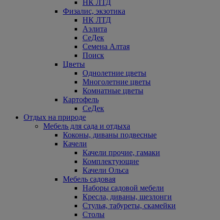
НК ЛТД
Физалис, экзотика
НК ЛТД
Аэлита
СеДек
Семена Алтая
Поиск
Цветы
Однолетние цветы
Многолетние цветы
Комнатные цветы
Картофель
СеДек
Отдых на природе
Мебель для сада и отдыха
Коконы, диваны подвесные
Качели
Качели прочие, гамаки
Комплектующие
Качели Ольса
Мебель садовая
Наборы садовой мебели
Кресла, диваны, шезлонги
Стулья, табуреты, скамейки
Столы