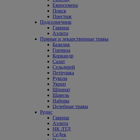
Евросемена
Поиск
Престиж
Подсолнечник
Гавриш
Аэлита
Пряные и лекарственные травы
Базилик
Горчица
Кориандр
Салат
Сельдерей
Петрушка
Рукола
Укроп
Шпинат
Щавель
Наборы
Целебные травы
Редис
Гавриш
Аэлита
НК ЛТД
СеДек