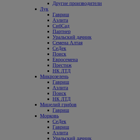
Другие производители
Лук
Гавриш
Аэлита
СибСад
Партнер
Уральский дачник
Семена Алтая
СеДек
Поиск
Евросемена
Престиж
НК ЛТД
Микрозелень
Гавриш
Аэлита
Поиск
НК ЛТД
Мицелий грибов
Гавриш
Морковь
СеДек
Гавриш
Аэлита
Уральский дачник