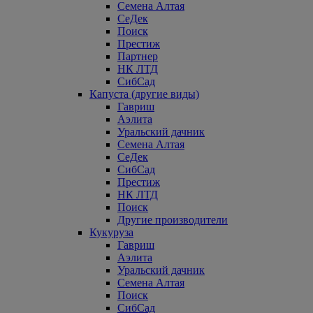
Семена Алтая
СеДек
Поиск
Престиж
Партнер
НК ЛТД
СибСад
Капуста (другие виды)
Гавриш
Аэлита
Уральский дачник
Семена Алтая
СеДек
СибСад
Престиж
НК ЛТД
Поиск
Другие производители
Кукуруза
Гавриш
Аэлита
Уральский дачник
Семена Алтая
Поиск
СибСад