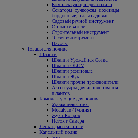
Комплектующие для полива
Секаторы, сучкорезы, ножницы
бордюрные, пилы садовые
Садовый ручной инструмент
Опрыскиватели
Строительный инструмент
Электроинструмент
Насосы
Товары для полива
Шланги
Шланги Урожайная Сотка
Шланги OLOV
Шланги резиновые
Шланги Жук
Шланги прочие производители
Аксессуары для использования
шлангов
Комплектующие для полива
Урожайная сотка'
Medalyan (Турция)
Жук г.Ковров
Исток г.Самара
Лейки, рассеиватели
Капельный полив
Жук