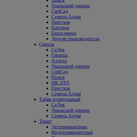
Поиск
Уральский дачник
СибСад
Семена Алтая
Престиж
Партнер
Евросемена
Другие производители
Свекла
СеДек
Гавриш
Аэлита
Уральский дачник
СибСад
Поиск
НК ЛТД
Престиж
Семена Алтая
Табак курительный
СеДек
Уральский дачник
Семена Алтая
Томат
Детерминантные
Индетерминантные