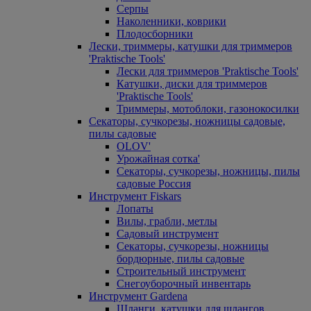
Серпы
Наколенники, коврики
Плодосборники
Лески, триммеры, катушки для триммеров
'Praktische Tools'
Лески для триммеров 'Praktische Tools'
Катушки, диски для триммеров
'Praktische Tools'
Триммеры, мотоблоки, газонокосилки
Секаторы, сучкорезы, ножницы садовые,
пилы садовые
OLOV'
Урожайная сотка'
Секаторы, сучкорезы, ножницы, пилы
садовые Россия
Инструмент Fiskars
Лопаты
Вилы, грабли, метлы
Садовый инструмент
Секаторы, сучкорезы, ножницы
бордюрные, пилы садовые
Строительный инструмент
Снегоуборочный инвентарь
Инструмент Gardena
Шланги, катушки для шлангов