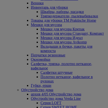
Веники
Инвентарь для уборки
Швабры, наборы, насадки
Тряпкодержатели, пылевыбивалки
Товары для уборки ТМ Praktische Home
Мешки для мусора
Мешки для мусора Крепак
Мешки для мусора Стандарт, Компакт
Мешки для мусора Идеал
Мешки для мусора Avikomp
Вкладыши в бочки, пакеты для
компоста
Перчатки резиновые
Окномойки
Салфетка, тряпка, полотно нетканое,
вафельное
Салфетки штучные
Полотно нетканое, вафельное в
рулонах
Губки, ерши
Обустройство дома
архив 4/05 Обустройство дома
Обустройство дома Verda Line
Серия LOFT
Серия SWEET HOME