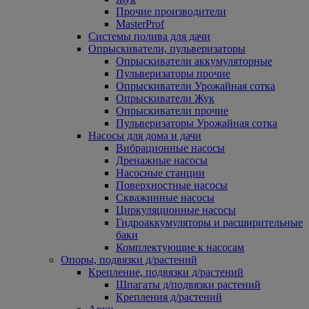
Прочие производители
MasterProf
Системы полива для дачи
Опрыскиватели, пульверизаторы
Опрыскиватели аккумуляторные
Пульверизаторы прочие
Опрыскиватели Урожайная сотка
Опрыскиватели Жук
Опрыскиватели прочие
Пульверизаторы Урожайная сотка
Насосы для дома и дачи
Вибрационные насосы
Дренажные насосы
Насосные станции
Поверхностные насосы
Скважинные насосы
Циркуляционные насосы
Гидроаккумуляторы и расширительные
баки
Комплектующие к насосам
Опоры, подвязки д/растений
Крепление, подвязки д/растений
Шпагаты д/подвязки растений
Крепления д/растений