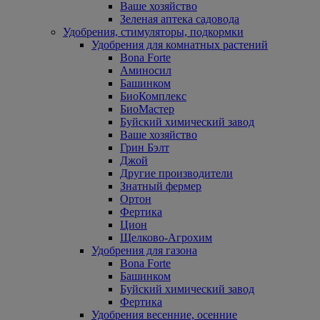
Ваше хозяйство
Зеленая аптека садовода
Удобрения, стимуляторы, подкормки
Удобрения для комнатных растений
Bona Forte
Аминосил
Башинком
БиоКомплекс
БиоМастер
Буйский химический завод
Ваше хозяйство
Грин Бэлт
Джой
Другие производители
Знатный фермер
Ортон
Фертика
Цион
Щелково-Агрохим
Удобрения для газона
Bona Forte
Башинком
Буйский химический завод
Фертика
Удобрения весенние, осенние