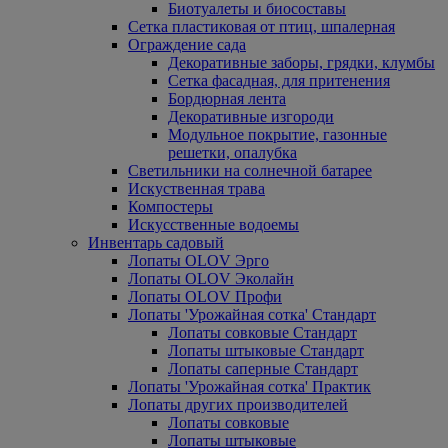
Биотуалеты и биосоставы
Сетка пластиковая от птиц, шпалерная
Ограждение сада
Декоративные заборы, грядки, клумбы
Сетка фасадная, для притенения
Бордюрная лента
Декоративные изгороди
Модульное покрытие, газонные
решетки, опалубка
Светильники на солнечной батарее
Искуственная трава
Компостеры
Искусственные водоемы
Инвентарь садовый
Лопаты OLOV Эрго
Лопаты OLOV Эколайн
Лопаты OLOV Профи
Лопаты 'Урожайная сотка' Стандарт
Лопаты совковые Стандарт
Лопаты штыковые Стандарт
Лопаты саперные Стандарт
Лопаты 'Урожайная сотка' Практик
Лопаты других производителей
Лопаты совковые
Лопаты штыковые