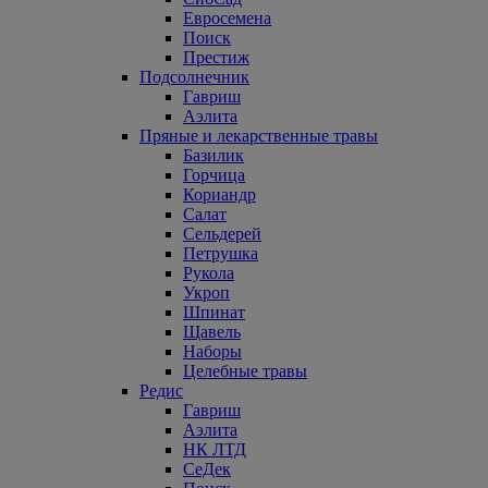
Евросемена
Поиск
Престиж
Подсолнечник
Гавриш
Аэлита
Пряные и лекарственные травы
Базилик
Горчица
Кориандр
Салат
Сельдерей
Петрушка
Рукола
Укроп
Шпинат
Щавель
Наборы
Целебные травы
Редис
Гавриш
Аэлита
НК ЛТД
СеДек