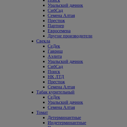
Поиск
Уральский дачник
СибСад
Семена Алтая
Престиж
Партнер
Евросемена
Другие производители
Свекла
СеДек
Гавриш
Аэлита
Уральский дачник
СибСад
Поиск
НК ЛТД
Престиж
Семена Алтая
Табак курительный
СеДек
Уральский дачник
Семена Алтая
Томат
Детерминантные
Индетерминантные