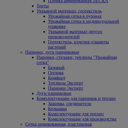
Пленка армированная ЛЕСКА
Тенты
Укрывной материал, геотекстиль
Урожайная сотка в рулонах
Урожайная сотка в индивидуальной
упаковке
Укрывной материал других
производителей
Геотекстиль, изделия д/защиты
растений
Парники, дуги парниковые
Парники, стелажи, теплицы "Урожайная
сотка"
Базовый
Оптима
Комфорт
Теплицы Эксперт
Парники Эксперт
Дуги парниковые
Комплектующие для парников и теплиц
Зажимы, соединители
Колышки
Комплектующие для теплиц
Комплектующие для производства
Сетка оцинкованная, пластиковая