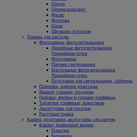
Ортон
Пермагробизнес
Фаско
Фертика
Цион
Щелково-Агрохим
Товары для рассады
Фитолампы, фитосветильники
Линейные фитосветильники
Урожайная сотка
Фитолампы
Прочие светильники
Настольные фитосветильники
Урожайная сотка
Подставки для светильников, таймеры
Парники, наборы д/рассады
Ящики, горшки, поддоны
Наборы, ячейки и горшки торфяные
Таблетки торфяные, кокосовые
Аксессуары для посадки
Растущая травка
Кашпо, подставки, аксессуары для цветов
Кашпо, балконные ящики
Пластик
Керамика