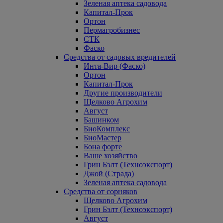
Зеленая аптека садовода
Капитал-Прок
Ортон
Пермагробизнес
СТК
Фаско
Средства от садовых вредителей
Инта-Вир (Фаско)
Ортон
Капитал-Прок
Другие производители
Щелково Агрохим
Август
Башинком
БиоКомплекс
БиоМастер
Бона форте
Ваше хозяйство
Грин Бэлт (Техноэкспорт)
Джой (Страда)
Зеленая аптека садовода
Средства от сорняков
Щелково Агрохим
Грин Бэлт (Техноэкспорт)
Август