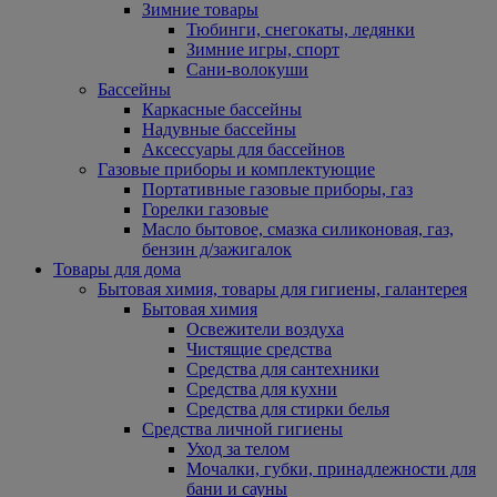
Зимние товары
Тюбинги, снегокаты, ледянки
Зимние игры, спорт
Сани-волокуши
Бассейны
Каркасные бассейны
Надувные бассейны
Аксессуары для бассейнов
Газовые приборы и комплектующие
Портативные газовые приборы, газ
Горелки газовые
Масло бытовое, смазка силиконовая, газ,
бензин д/зажигалок
Товары для дома
Бытовая химия, товары для гигиены, галантерея
Бытовая химия
Освежители воздуха
Чистящие средства
Средства для сантехники
Средства для кухни
Средства для стирки белья
Средства личной гигиены
Уход за телом
Мочалки, губки, принадлежности для
бани и сауны