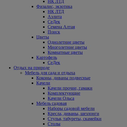
НК ЛТД
Физалис, экзотика
НК ЛТД
Аэлита
СеДек
Семена Алтая
Поиск
Цветы
Однолетние цветы
Многолетние цветы
Комнатные цветы
Картофель
СеДек
Отдых на природе
Мебель для сада и отдыха
Коконы, диваны подвесные
Качели
Качели прочие, гамаки
Комплектующие
Качели Ольса
Мебель садовая
Наборы садовой мебели
Кресла, диваны, шезлонги
Стулья, табуреты, скамейки
Столы