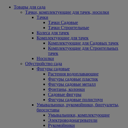
Товары для сада
Тачки, комплектующие для тачек, носилки
Тачки
Тачки Садовые
Тачки Строительные
Колеса для тачек
Комплектующие для тачек
Комплектующие для Садовых тачек
Комплектующие для Строительных
тачек
Носилки
Обустройство сада
Фигуры садовые
Растения водоплавающие
Фигуры садовые пластик
Фигуры садовые металл
Фонтаны, колонки
Садовые фигуры
Фигуры садовые полистоун
Умывальники, рукомойники, биотуалеты,
биосоставы
Умывальники, комплектующие
Электроводонагреватели
Рукомойники