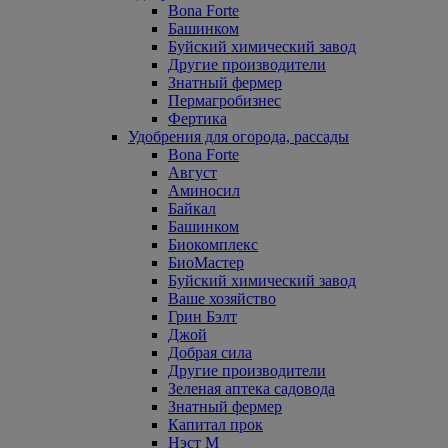
Bona Forte
Башинком
Буйский химический завод
Другие производители
Знатный фермер
Пермагробизнес
Фертика
Удобрения для огорода, рассады
Bona Forte
Август
Аминосил
Байкал
Башинком
Биокомплекс
БиоМастер
Буйский химический завод
Ваше хозяйство
Грин Бэлт
Джой
Добрая сила
Другие производители
Зеленая аптека садовода
Знатный фермер
Капитал прок
Нэст М