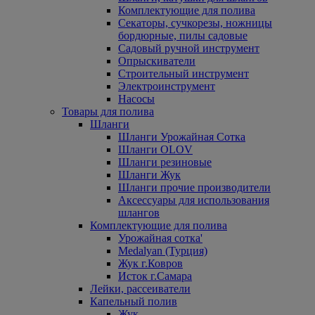
Комплектующие для полива
Секаторы, сучкорезы, ножницы
бордюрные, пилы садовые
Садовый ручной инструмент
Опрыскиватели
Строительный инструмент
Электроинструмент
Насосы
Товары для полива
Шланги
Шланги Урожайная Сотка
Шланги OLOV
Шланги резиновые
Шланги Жук
Шланги прочие производители
Аксессуары для использования
шлангов
Комплектующие для полива
Урожайная сотка'
Medalyan (Турция)
Жук г.Ковров
Исток г.Самара
Лейки, рассеиватели
Капельный полив
Жук