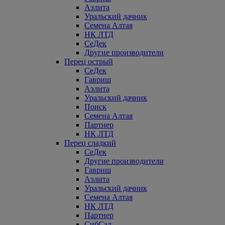
Аэлита
Уральский дачник
Семена Алтая
НК ЛТД
СеДек
Другие производители
Перец острый
СеДек
Гавриш
Аэлита
Уральский дачник
Поиск
Семена Алтая
Партнер
НК ЛТД
Перец сладкий
СеДек
Другие производители
Гавриш
Аэлита
Уральский дачник
Семена Алтая
НК ЛТД
Партнер
СибСад