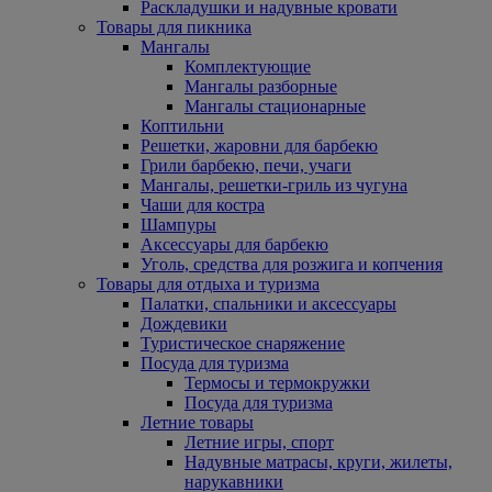
Раскладушки и надувные кровати
Товары для пикника
Мангалы
Комплектующие
Мангалы разборные
Мангалы стационарные
Коптильни
Решетки, жаровни для барбекю
Грили барбекю, печи, учаги
Мангалы, решетки-гриль из чугуна
Чаши для костра
Шампуры
Аксессуары для барбекю
Уголь, средства для розжига и копчения
Товары для отдыха и туризма
Палатки, спальники и аксессуары
Дождевики
Туристическое снаряжение
Посуда для туризма
Термосы и термокружки
Посуда для туризма
Летние товары
Летние игры, спорт
Надувные матрасы, круги, жилеты,
нарукавники