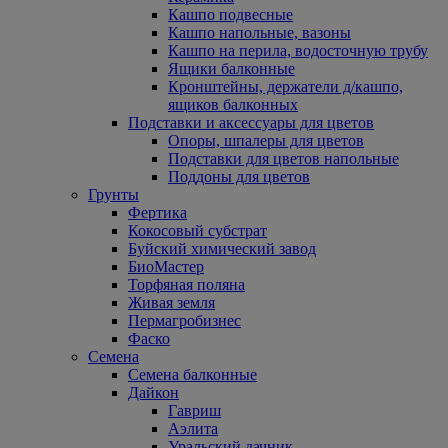
Кашпо подвесные
Кашпо напольные, вазоны
Кашпо на перила, водосточную трубу
Ящики балконные
Кронштейны, держатели д/кашпо,
ящиков балконных
Подставки и аксессуары для цветов
Опоры, шпалеры для цветов
Подставки для цветов напольные
Поддоны для цветов
Грунты
Фертика
Кокосовый субстрат
Буйский химический завод
БиоМастер
Торфяная поляна
Живая земля
Пермагробизнес
Фаско
Семена
Семена балконные
Дайкон
Гавриш
Аэлита
Уральский дачник