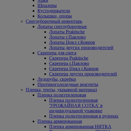
Арки
Шпалеры
Кустодержатели
Колышки, опоры
Снегоуборочный инвентарь
Лопаты снегоуборочные
Лопаты Praktische
Лопаты г.Павлово
Лопаты Цикл г.Ковров
Лопаты других производителей
Скрепера для снега
Скрепера Praktische
Скрепера г.Павлово
Скрепера Цикл г.Ковров
Скрепера других производителей
Ледорубы, скребки
Противогололедные реагенты
Пленка, тенты, укрывной материал
Пленка полиэтиленовая
Пленка полиэтиленовая
'УРОЖАЙНАЯ СОТКА' в
индивидуальной упаковке
Пленка полиэтиленовая в рулонах
Пленка армированная
Пленка армированная НИТКА