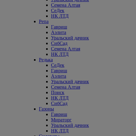
Семена Алтая
СеДек
НК ЛТД
Репа
Гавриш
Аэлита
Уральский дачник
СибСад
Семена Алтая
НК ЛТД
Редька
СеДек
Гавриш
Аэлита
Уральский дачник
Семена Алтая
Поиск
НК ЛТД
СибСад
Газоны
Гавриш
Мираторг
Уральский дачник
НК ЛТД