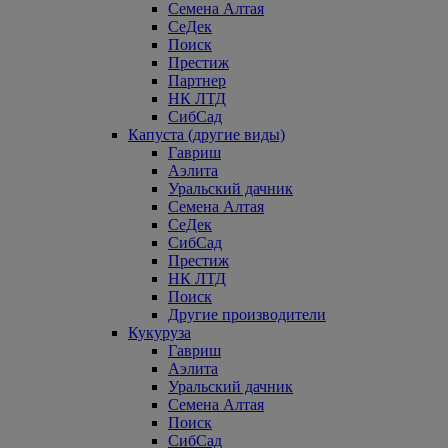
Семена Алтая
СеДек
Поиск
Престиж
Партнер
НК ЛТД
СибСад
Капуста (другие виды)
Гавриш
Аэлита
Уральский дачник
Семена Алтая
СеДек
СибСад
Престиж
НК ЛТД
Поиск
Другие производители
Кукуруза
Гавриш
Аэлита
Уральский дачник
Семена Алтая
Поиск
СибСад