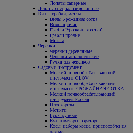
Лопаты саперные
Лопаты специализированные
Вилы, грабли, метлы
Вилы Урожайная сотка
Вилы прочие
Грабли 'Урожайная сотка'
Грабли прочие
Метлы
Черенки
Черенки деревянные
Черенки металлические
Ручки для черенков
Садовый инструмент
Мелкий почвообрабатывающий
инструмент OLOV
Мелкий почвообрабатывающий
инструмент УРОЖАЙНАЯ СОТКА
Мелкий почвообрабатывающий
инструмент Россия
Плоскорезы
Мотыги
Буры ручные
Культиваторы, аэраторы
Косы, наборы косца, приспособления
для кос