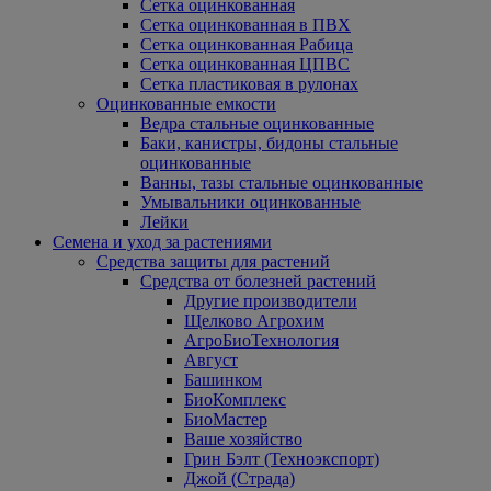
Сетка оцинкованная
Сетка оцинкованная в ПВХ
Сетка оцинкованная Рабица
Сетка оцинкованная ЦПВС
Сетка пластиковая в рулонах
Оцинкованные емкости
Ведра стальные оцинкованные
Баки, канистры, бидоны стальные
оцинкованные
Ванны, тазы стальные оцинкованные
Умывальники оцинкованные
Лейки
Семена и уход за растениями
Средства защиты для растений
Средства от болезней растений
Другие производители
Щелково Агрохим
АгроБиоТехнология
Август
Башинком
БиоКомплекс
БиоМастер
Ваше хозяйство
Грин Бэлт (Техноэкспорт)
Джой (Страда)