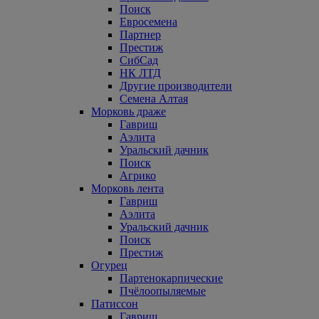
Поиск
Евросемена
Партнер
Престиж
СибСад
НК ЛТД
Другие производители
Семена Алтая
Морковь драже
Гавриш
Аэлита
Уральский дачник
Поиск
Агрико
Морковь лента
Гавриш
Аэлита
Уральский дачник
Поиск
Престиж
Огурец
Партенокарпические
Пчёлоопыляемые
Патиссон
Гавриш