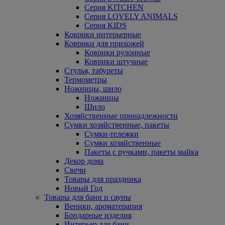
Серия KITCHEN
Серия LOVELY ANIMALS
Серия KIDS
Коврики интерьерные
Коврики для прихожей
Коврики рулонные
Коврики штучные
Стулья, табуреты
Термометры
Ножницы, шило
Ножницы
Шило
Хозяйственные принадлежности
Сумки хозяйственные, пакеты
Сумки-тележки
Сумки хозяйственные
Пакеты с ручками, пакеты майка
Декор дома
Свечи
Товары для праздника
Новый Год
Товары для бани и сауны
Веники, ароматерапия
Бондарные изделия
Интерьер для бани