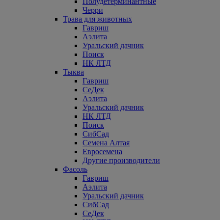
Полудетерминантные
Черри
Трава для животных
Гавриш
Аэлита
Уральский дачник
Поиск
НК ЛТД
Тыква
Гавриш
СеДек
Аэлита
Уральский дачник
НК ЛТД
Поиск
СибСад
Семена Алтая
Евросемена
Другие производители
Фасоль
Гавриш
Аэлита
Уральский дачник
СибСад
СеДек