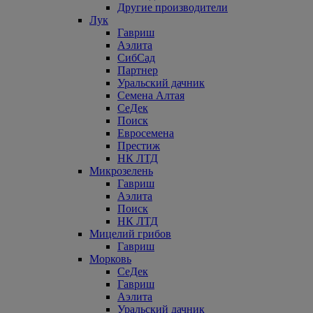
Другие производители
Лук
Гавриш
Аэлита
СибСад
Партнер
Уральский дачник
Семена Алтая
СеДек
Поиск
Евросемена
Престиж
НК ЛТД
Микрозелень
Гавриш
Аэлита
Поиск
НК ЛТД
Мицелий грибов
Гавриш
Морковь
СеДек
Гавриш
Аэлита
Уральский дачник