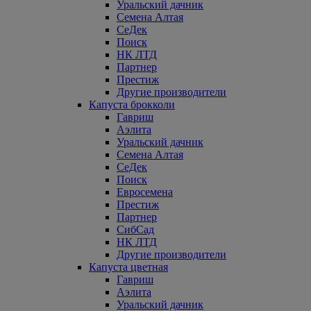
Уральский дачник
Семена Алтая
СеДек
Поиск
НК ЛТД
Партнер
Престиж
Другие производители
Капуста брокколи
Гавриш
Аэлита
Уральский дачник
Семена Алтая
СеДек
Поиск
Евросемена
Престиж
Партнер
СибСад
НК ЛТД
Другие производители
Капуста цветная
Гавриш
Аэлита
Уральский дачник