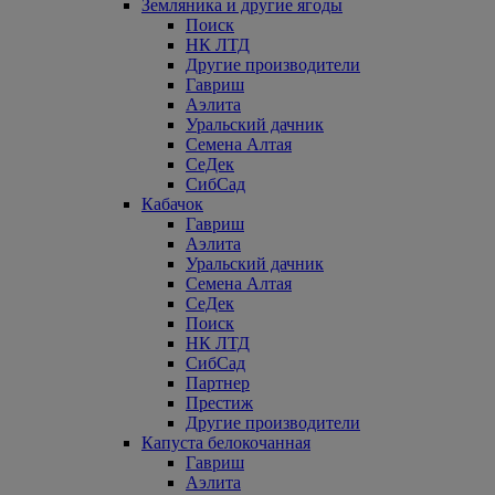
Земляника и другие ягоды
Поиск
НК ЛТД
Другие производители
Гавриш
Аэлита
Уральский дачник
Семена Алтая
СеДек
СибСад
Кабачок
Гавриш
Аэлита
Уральский дачник
Семена Алтая
СеДек
Поиск
НК ЛТД
СибСад
Партнер
Престиж
Другие производители
Капуста белокочанная
Гавриш
Аэлита