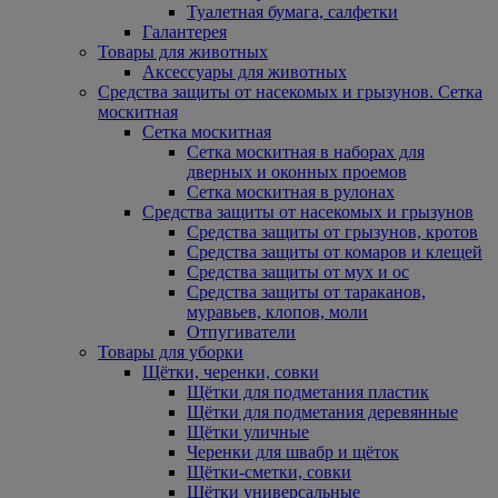
Туалетная бумага, салфетки
Галантерея
Товары для животных
Аксессуары для животных
Средства защиты от насекомых и грызунов. Сетка
москитная
Сетка москитная
Сетка москитная в наборах для
дверных и оконных проемов
Сетка москитная в рулонах
Средства защиты от насекомых и грызунов
Средства защиты от грызунов, кротов
Средства защиты от комаров и клещей
Средства защиты от мух и ос
Средства защиты от тараканов,
муравьев, клопов, моли
Отпугиватели
Товары для уборки
Щётки, черенки, совки
Щётки для подметания пластик
Щётки для подметания деревянные
Щётки уличные
Черенки для швабр и щёток
Щётки-сметки, совки
Щётки универсальные