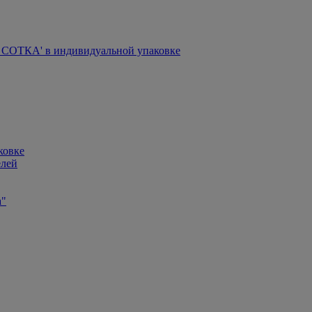
СОТКА' в индивидуальной упаковке
ковке
елей
а"