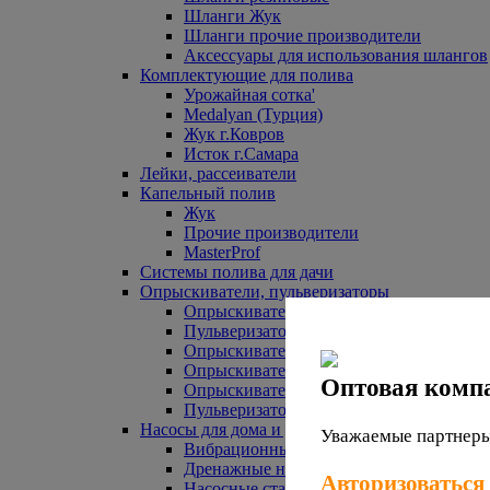
Шланги Жук
Шланги прочие производители
Аксессуары для использования шлангов
Комплектующие для полива
Урожайная сотка'
Medalyan (Турция)
Жук г.Ковров
Исток г.Самара
Лейки, рассеиватели
Капельный полив
Жук
Прочие производители
MasterProf
Системы полива для дачи
Опрыскиватели, пульверизаторы
Опрыскиватели аккумуляторные
Пульверизаторы прочие
Опрыскиватели Урожайная сотка
Опрыскиватели Жук
Оптовая комп
Опрыскиватели прочие
Пульверизаторы Урожайная сотка
Насосы для дома и дачи
Уважаемые партнеры,
Вибрационные насосы
Дренажные насосы
Авторизоваться
Насосные станции