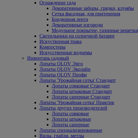
Ограждение сада
Декоративные заборы, грядки, клумбы
Сетка фасадная, для притенения
Бордюрная лента
Декоративные изгороди
Модульное покрытие, газонные решетки
Светильники на солнечной батарее
Искуственная трава
Компостеры
Искусственные водоемы
Инвентарь садовый
Лопаты OLOV Эрго
Лопаты OLOV Эколайн
Лопаты OLOV Профи
Лопаты 'Урожайная сотка' Стандарт
Лопаты совковые Стандарт
Лопаты штыковые Стандарт
Лопаты саперные Стандарт
Лопаты 'Урожайная сотка' Практик
Лопаты других производителей
Лопаты совковые
Лопаты штыковые
Лопаты саперные
Лопаты специализированные
Вилы, грабли, метлы