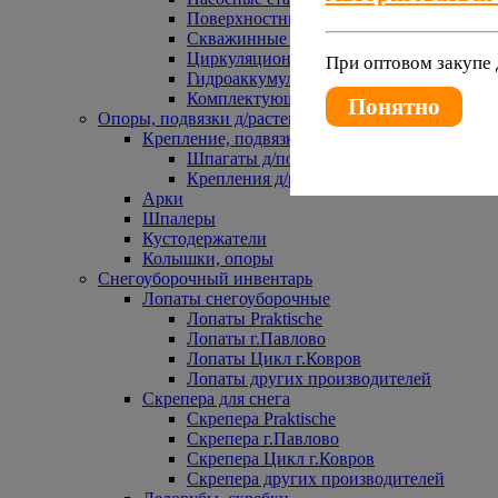
Поверхностные насосы
Скважинные насосы
Циркуляционные насосы
При оптовом закупе 
Гидроаккумуляторы и расширительные 
Комплектующие к насосам
Понятно
Опоры, подвязки д/растений
Крепление, подвязки д/растений
Шпагаты д/подвязки растений
Крепления д/растений
Арки
Шпалеры
Кустодержатели
Колышки, опоры
Снегоуборочный инвентарь
Лопаты снегоуборочные
Лопаты Praktische
Лопаты г.Павлово
Лопаты Цикл г.Ковров
Лопаты других производителей
Скрепера для снега
Скрепера Praktische
Скрепера г.Павлово
Скрепера Цикл г.Ковров
Скрепера других производителей