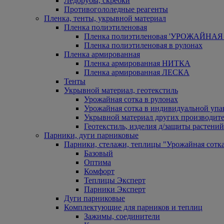
Ледорубы, скребки
Противогололедные реагенты
Пленка, тенты, укрывной материал
Пленка полиэтиленовая
Пленка полиэтиленовая 'УРОЖАЙНАЯ 
Пленка полиэтиленовая в рулонах
Пленка армированная
Пленка армированная НИТКА
Пленка армированная ЛЕСКА
Тенты
Укрывной материал, геотекстиль
Урожайная сотка в рулонах
Урожайная сотка в индивидуальной упа
Укрывной материал других производит
Геотекстиль, изделия д/защиты растений
Парники, дуги парниковые
Парники, стелажи, теплицы "Урожайная сотк
Базовый
Оптима
Комфорт
Теплицы Эксперт
Парники Эксперт
Дуги парниковые
Комплектующие для парников и теплиц
Зажимы, соединители