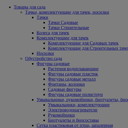
Товары для сада
Тачки, комплектующие для тачек, носилки
Тачки
Тачки Садовые
Тачки Строительные
Колеса для тачек
Комплектующие для тачек
Комплектующие для Садовых тачек
Комплектующие для Строительных таче
Носилки
Обустройство сада
Фигуры садовые
Растения водоплавающие
Фигуры садовые пластик
Фигуры садовые металл
Фонтаны, колонки
Садовые фигуры
Фигуры садовые полистоун
Умывальники, рукомойники, биотуалеты, био
Умывальники, комплектующие
Электроводонагреватели
Рукомойники
Биотуалеты и биосоставы
Сетка пластиковая от птиц, шпалерная