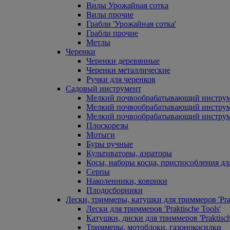
Вилы Урожайная сотка
Вилы прочие
Грабли 'Урожайная сотка'
Грабли прочие
Метлы
Черенки
Черенки деревянные
Черенки металлические
Ручки для черенков
Садовый инструмент
Мелкий почвообрабатывающий инстру
Мелкий почвообрабатывающий инст
Мелкий почвообрабатывающий инструм
Плоскорезы
Мотыги
Буры ручные
Культиваторы, аэраторы
Косы, наборы косца, приспособления дл
Серпы
Наколенники, коврики
Плодосборники
Лески, триммеры, катушки для триммеров 'Prak
Лески для триммеров 'Praktische Tools'
Катушки, диски для триммеров 'Praktisch
Триммеры, мотоблоки, газонокосилки