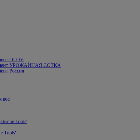
мент OLOV
румент УРОЖАЙНАЯ СОТКА
ент Россия
я кос
tische Tools'
e Tools'