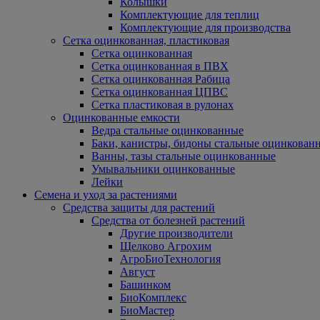
Колышки
Комплектующие для теплиц
Комплектующие для производства
Сетка оцинкованная, пластиковая
Сетка оцинкованная
Сетка оцинкованная в ПВХ
Сетка оцинкованная Рабица
Сетка оцинкованная ЦПВС
Сетка пластиковая в рулонах
Оцинкованные емкости
Ведра стальные оцинкованные
Баки, канистры, бидоны стальные оцинкован
Ванны, тазы стальные оцинкованные
Умывальники оцинкованные
Лейки
Семена и уход за растениями
Средства защиты для растений
Средства от болезней растений
Другие производители
Щелково Агрохим
АгроБиоТехнология
Август
Башинком
БиоКомплекс
БиоМастер