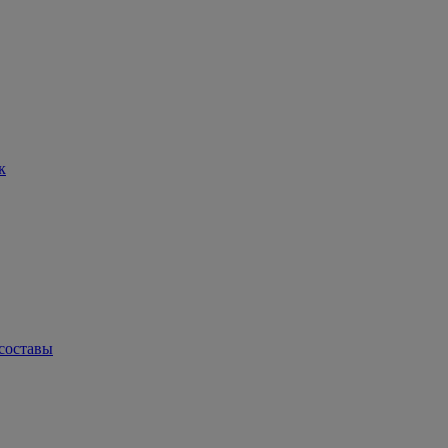
к
составы