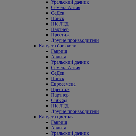
Уральский дачник
Семена Алтая
СеДек
Поиск
НК ЛТД
Партнер
Престиж
Другие производители
Капуста брокколи
Гавриш
Аэлита
Уральский дачник
Семена Алтая
СеДек
Поиск
Евросемена
Престиж
Партнер
СибСад
НК ЛТД
Другие производители
Капуста цветная
Гавриш
Аэлита
Уральский дачник