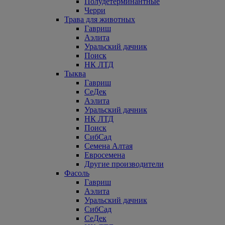
Полудетерминантные
Черри
Трава для животных
Гавриш
Аэлита
Уральский дачник
Поиск
НК ЛТД
Тыква
Гавриш
СеДек
Аэлита
Уральский дачник
НК ЛТД
Поиск
СибСад
Семена Алтая
Евросемена
Другие производители
Фасоль
Гавриш
Аэлита
Уральский дачник
СибСад
СеДек