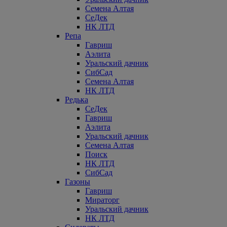
Семена Алтая
СеДек
НК ЛТД
Репа
Гавриш
Аэлита
Уральский дачник
СибСад
Семена Алтая
НК ЛТД
Редька
СеДек
Гавриш
Аэлита
Уральский дачник
Семена Алтая
Поиск
НК ЛТД
СибСад
Газоны
Гавриш
Мираторг
Уральский дачник
НК ЛТД