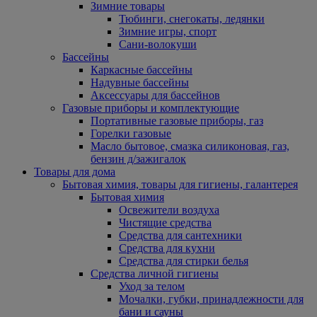
Зимние товары
Тюбинги, снегокаты, ледянки
Зимние игры, спорт
Сани-волокуши
Бассейны
Каркасные бассейны
Надувные бассейны
Аксессуары для бассейнов
Газовые приборы и комплектующие
Портативные газовые приборы, газ
Горелки газовые
Масло бытовое, смазка силиконовая, газ,
бензин д/зажигалок
Товары для дома
Бытовая химия, товары для гигиены, галантерея
Бытовая химия
Освежители воздуха
Чистящие средства
Средства для сантехники
Средства для кухни
Средства для стирки белья
Средства личной гигиены
Уход за телом
Мочалки, губки, принадлежности для
бани и сауны