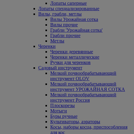
Лопаты саперные
Лопаты специализированные
Вилы, грабли, метлы
Вилы Урожайная сотка
Вилы прочие
Грабли 'Урожайная сотка'
Грабли прочие
Метлы
Черенки
Черенки деревянные
Черенки металлические
Ручки для черенков
Садовый инструмент
Мелкий почвообрабатывающий
инструмент OLOV
Мелкий почвообрабатывающий
инструмент УРОЖАЙНАЯ СОТКА
Мелкий почвообрабатывающий
инструмент Россия
Плоскорезы
Мотыги
Буры ручные
Культиваторы, аэраторы
Косы, наборы косца, приспособления
для кос