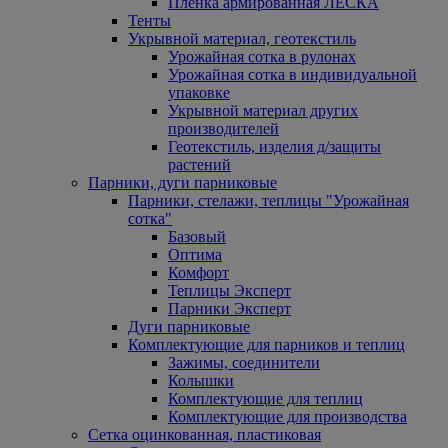
Пленка армированная ЛЕСКА
Тенты
Укрывной материал, геотекстиль
Урожайная сотка в рулонах
Урожайная сотка в индивидуальной
упаковке
Укрывной материал других
производителей
Геотекстиль, изделия д/защиты
растений
Парники, дуги парниковые
Парники, стелажи, теплицы "Урожайная
сотка"
Базовый
Оптима
Комфорт
Теплицы Эксперт
Парники Эксперт
Дуги парниковые
Комплектующие для парников и теплиц
Зажимы, соединители
Колышки
Комплектующие для теплиц
Комплектующие для производства
Сетка оцинкованная, пластиковая