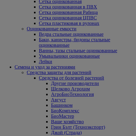
Сетка оцинкованная
Сетка оцинкованная в ПВХ
Сетка оцинкованная Рабица
Сетка оцинкованная ЦПВС
Сетка пластиковая в рулонах
Оцинкованные емкости
Ведра стальные оцинкованные
Баки, канистры, бидоны стальные
оцинкованные
Ванны, тазы стальные оцинкованные
Умывальники оцинкованные
Лейки
Семена и уход за растениями
Средства защиты для растений
Средства от болезней растений
Другие производители
Щелково Агрохим
АгроБиоТехнология
Август
Башинком
БиоКомплекс
БиоМастер
Ваше хозяйство
Грин Бэлт (Техноэкспорт)
Джой (Страда)