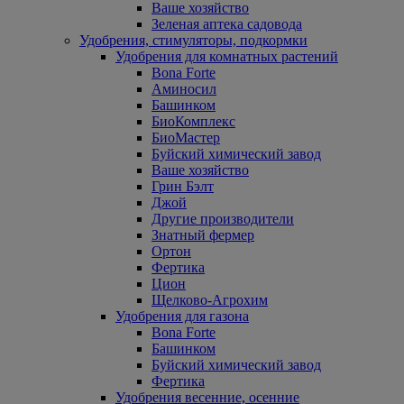
Ваше хозяйство
Зеленая аптека садовода
Удобрения, стимуляторы, подкормки
Удобрения для комнатных растений
Bona Forte
Аминосил
Башинком
БиоКомплекс
БиоМастер
Буйский химический завод
Ваше хозяйство
Грин Бэлт
Джой
Другие производители
Знатный фермер
Ортон
Фертика
Цион
Щелково-Агрохим
Удобрения для газона
Bona Forte
Башинком
Буйский химический завод
Фертика
Удобрения весенние, осенние