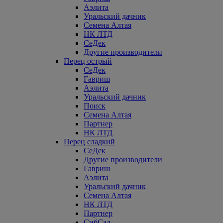
Аэлита
Уральский дачник
Семена Алтая
НК ЛТД
СеДек
Другие производители
Перец острый
СеДек
Гавриш
Аэлита
Уральский дачник
Поиск
Семена Алтая
Партнер
НК ЛТД
Перец сладкий
СеДек
Другие производители
Гавриш
Аэлита
Уральский дачник
Семена Алтая
НК ЛТД
Партнер
СибСад