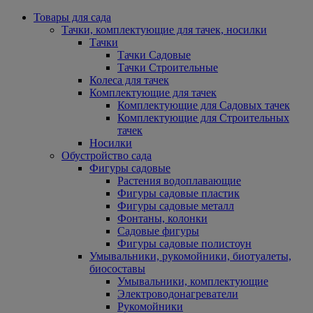
Товары для сада
Тачки, комплектующие для тачек, носилки
Тачки
Тачки Садовые
Тачки Строительные
Колеса для тачек
Комплектующие для тачек
Комплектующие для Садовых тачек
Комплектующие для Строительных
тачек
Носилки
Обустройство сада
Фигуры садовые
Растения водоплавающие
Фигуры садовые пластик
Фигуры садовые металл
Фонтаны, колонки
Садовые фигуры
Фигуры садовые полистоун
Умывальники, рукомойники, биотуалеты,
биосоставы
Умывальники, комплектующие
Электроводонагреватели
Рукомойники