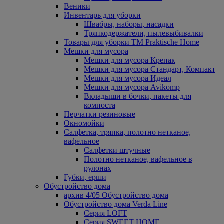
Веники
Инвентарь для уборки
Швабры, наборы, насадки
Тряпкодержатели, пылевыбивалки
Товары для уборки ТМ Praktische Home
Мешки для мусора
Мешки для мусора Крепак
Мешки для мусора Стандарт, Компакт
Мешки для мусора Идеал
Мешки для мусора Avikomp
Вкладыши в бочки, пакеты для
компоста
Перчатки резиновые
Окномойки
Салфетка, тряпка, полотно нетканое,
вафельное
Салфетки штучные
Полотно нетканое, вафельное в
рулонах
Губки, ерши
Обустройство дома
архив 4/05 Обустройство дома
Обустройство дома Verda Line
Серия LOFT
Серия SWEET HOME