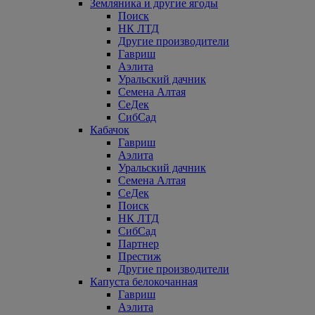
Земляника и другие ягоды
Поиск
НК ЛТД
Другие производители
Гавриш
Аэлита
Уральский дачник
Семена Алтая
СеДек
СибСад
Кабачок
Гавриш
Аэлита
Уральский дачник
Семена Алтая
СеДек
Поиск
НК ЛТД
СибСад
Партнер
Престиж
Другие производители
Капуста белокочанная
Гавриш
Аэлита