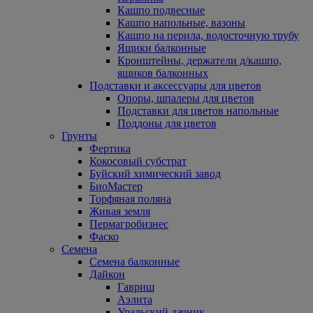
Кашпо подвесные
Кашпо напольные, вазоны
Кашпо на перила, водосточную трубу
Ящики балконные
Кронштейны, держатели д/кашпо,
ящиков балконных
Подставки и аксессуары для цветов
Опоры, шпалеры для цветов
Подставки для цветов напольные
Поддоны для цветов
Грунты
Фертика
Кокосовый субстрат
Буйский химический завод
БиоМастер
Торфяная поляна
Живая земля
Пермагробизнес
Фаско
Семена
Семена балконные
Дайкон
Гавриш
Аэлита
Уральский дачник