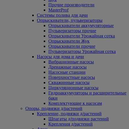
Прочие производители
MasterProf
Системы полива для дачи
Опрыскиватели, пульверизаторы
Опрыскиватели аккумуляторные
Пульверизаторы прочие
Опрыскиватели Урожайная сотка
Опрыскиватели Жук
Опрыскиватели прочие
Пульверизаторы Урожайная сотка
Насосы для дома и дачи
Вибрационные насосы
Дренажные насосы
Насосные станции
Поверхностные насосы
Скважинные насосы
Циркуляционные насосы
Гидроаккумуляторы и расширительные
баки
Комплектующие к насосам
Опоры, подвязки д/растений
Крепление, подвязки д/растений
Шпагаты д/подвязки растений
Крепления д/растений