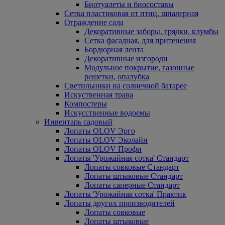
Биотуалеты и биосоставы
Сетка пластиковая от птиц, шпалерная
Ограждение сада
Декоративные заборы, грядки, клумбы
Сетка фасадная, для притенения
Бордюрная лента
Декоративные изгороди
Модульное покрытие, газонные
решетки, опалубка
Светильники на солнечной батарее
Искуственная трава
Компостеры
Искусственные водоемы
Инвентарь садовый
Лопаты OLOV Эрго
Лопаты OLOV Эколайн
Лопаты OLOV Профи
Лопаты 'Урожайная сотка' Стандарт
Лопаты совковые Стандарт
Лопаты штыковые Стандарт
Лопаты саперные Стандарт
Лопаты 'Урожайная сотка' Практик
Лопаты других производителей
Лопаты совковые
Лопаты штыковые