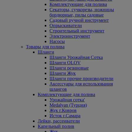
Комплектующие для полива
Секаторы, сучкорезы, ножницы
бордюрные, пилы садовые
Садовый ручной инструмент
Опрыскиватели
Строительный инструмент
Электроинструмент
Насосы
Товары для полива
Шланги
Шланги Урожайная Сотка
Шланги OLOV
Шланги резиновые
Шланги Жук
Шланги прочие производители
Аксессуары для использования
шлангов
Комплектующие для полива
Урожайная сотка'
Medalyan (Турция)
Жук г.Ковров
Исток г.Самара
Лейки, рассеиватели
Капельный полив
Жук