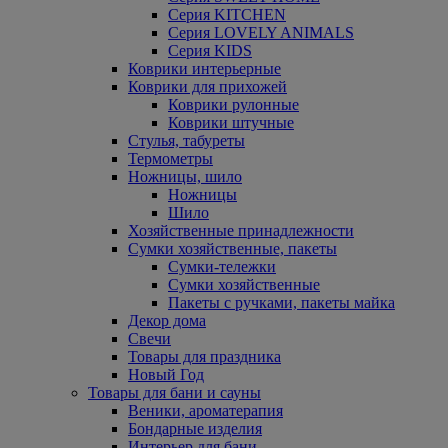
Серия KITCHEN
Серия LOVELY ANIMALS
Серия KIDS
Коврики интерьерные
Коврики для прихожей
Коврики рулонные
Коврики штучные
Стулья, табуреты
Термометры
Ножницы, шило
Ножницы
Шило
Хозяйственные принадлежности
Сумки хозяйственные, пакеты
Сумки-тележки
Сумки хозяйственные
Пакеты с ручками, пакеты майка
Декор дома
Свечи
Товары для праздника
Новый Год
Товары для бани и сауны
Веники, ароматерапия
Бондарные изделия
Интерьер для бани