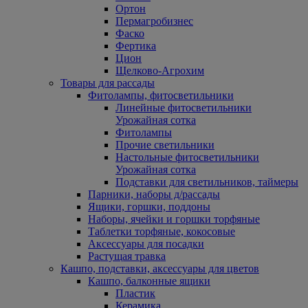
Ортон
Пермагробизнес
Фаско
Фертика
Цион
Щелково-Агрохим
Товары для рассады
Фитолампы, фитосветильники
Линейные фитосветильники
Урожайная сотка
Фитолампы
Прочие светильники
Настольные фитосветильники
Урожайная сотка
Подставки для светильников, таймеры
Парники, наборы д/рассады
Ящики, горшки, поддоны
Наборы, ячейки и горшки торфяные
Таблетки торфяные, кокосовые
Аксессуары для посадки
Растущая травка
Кашпо, подставки, аксессуары для цветов
Кашпо, балконные ящики
Пластик
Керамика