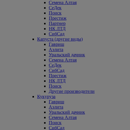
Семена Алтая
СеДек
Поиск
Престиж
Партнер
НК ЛТД
СибСад
Капуста (другие виды)
Гавриш
Аэлита
Уральский дачник
Семена Алтая
СеДек
СибСад
Престиж
НК ЛТД
Поиск
Другие производители
Кукуруза
Гавриш
Аэлита
Уральский дачник
Семена Алтая
Поиск
СибСад