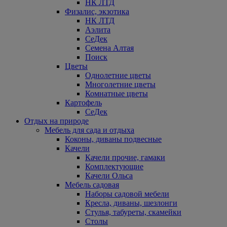
НК ЛТД
Физалис, экзотика
НК ЛТД
Аэлита
СеДек
Семена Алтая
Поиск
Цветы
Однолетние цветы
Многолетние цветы
Комнатные цветы
Картофель
СеДек
Отдых на природе
Мебель для сада и отдыха
Коконы, диваны подвесные
Качели
Качели прочие, гамаки
Комплектующие
Качели Ольса
Мебель садовая
Наборы садовой мебели
Кресла, диваны, шезлонги
Стулья, табуреты, скамейки
Столы