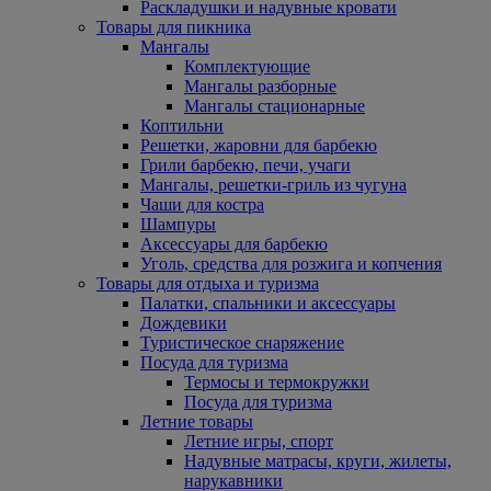
Раскладушки и надувные кровати
Товары для пикника
Мангалы
Комплектующие
Мангалы разборные
Мангалы стационарные
Коптильни
Решетки, жаровни для барбекю
Грили барбекю, печи, учаги
Мангалы, решетки-гриль из чугуна
Чаши для костра
Шампуры
Аксессуары для барбекю
Уголь, средства для розжига и копчения
Товары для отдыха и туризма
Палатки, спальники и аксессуары
Дождевики
Туристическое снаряжение
Посуда для туризма
Термосы и термокружки
Посуда для туризма
Летние товары
Летние игры, спорт
Надувные матрасы, круги, жилеты,
нарукавники