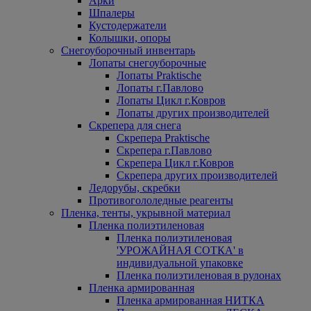
Арки
Шпалеры
Кустодержатели
Колышки, опоры
Снегоуборочный инвентарь
Лопаты снегоуборочные
Лопаты Praktische
Лопаты г.Павлово
Лопаты Цикл г.Ковров
Лопаты других производителей
Скрепера для снега
Скрепера Praktische
Скрепера г.Павлово
Скрепера Цикл г.Ковров
Скрепера других производителей
Ледорубы, скребки
Противогололедные реагенты
Пленка, тенты, укрывной материал
Пленка полиэтиленовая
Пленка полиэтиленовая
'УРОЖАЙНАЯ СОТКА' в
индивидуальной упаковке
Пленка полиэтиленовая в рулонах
Пленка армированная
Пленка армированная НИТКА