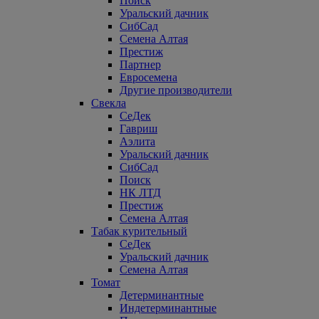
Поиск
Уральский дачник
СибСад
Семена Алтая
Престиж
Партнер
Евросемена
Другие производители
Свекла
СеДек
Гавриш
Аэлита
Уральский дачник
СибСад
Поиск
НК ЛТД
Престиж
Семена Алтая
Табак курительный
СеДек
Уральский дачник
Семена Алтая
Томат
Детерминантные
Индетерминантные