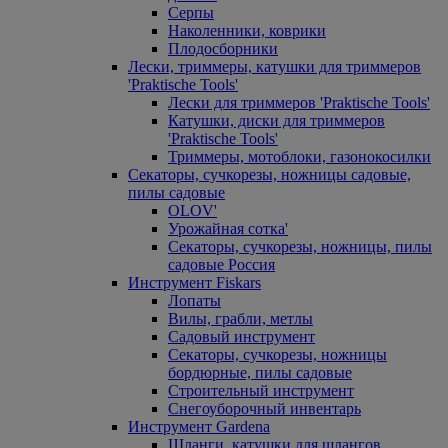
Серпы
Наколенники, коврики
Плодосборники
Лески, триммеры, катушки для триммеров
'Praktische Tools'
Лески для триммеров 'Praktische Tools'
Катушки, диски для триммеров
'Praktische Tools'
Триммеры, мотоблоки, газонокосилки
Секаторы, сучкорезы, ножницы садовые,
пилы садовые
OLOV'
Урожайная сотка'
Секаторы, сучкорезы, ножницы, пилы
садовые Россия
Инструмент Fiskars
Лопаты
Вилы, грабли, метлы
Садовый инструмент
Секаторы, сучкорезы, ножницы
бордюрные, пилы садовые
Строительный инструмент
Снегоуборочный инвентарь
Инструмент Gardena
Шланги, катушки для шлангов