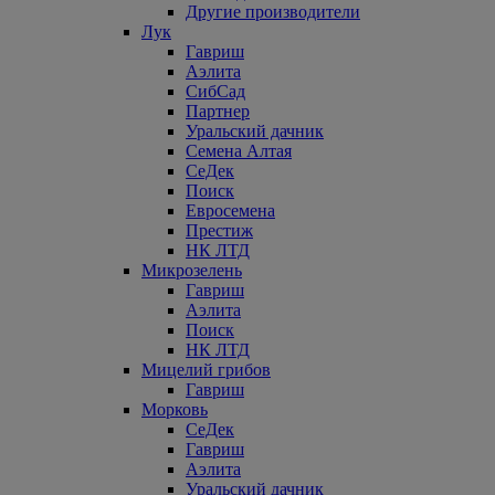
Другие производители
Лук
Гавриш
Аэлита
СибСад
Партнер
Уральский дачник
Семена Алтая
СеДек
Поиск
Евросемена
Престиж
НК ЛТД
Микрозелень
Гавриш
Аэлита
Поиск
НК ЛТД
Мицелий грибов
Гавриш
Морковь
СеДек
Гавриш
Аэлита
Уральский дачник