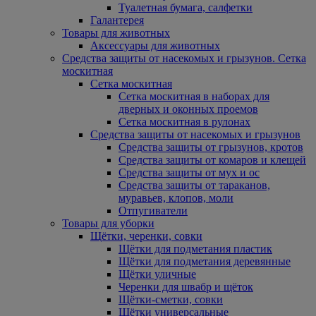
Туалетная бумага, салфетки
Галантерея
Товары для животных
Аксессуары для животных
Средства защиты от насекомых и грызунов. Сетка
москитная
Сетка москитная
Сетка москитная в наборах для
дверных и оконных проемов
Сетка москитная в рулонах
Средства защиты от насекомых и грызунов
Средства защиты от грызунов, кротов
Средства защиты от комаров и клещей
Средства защиты от мух и ос
Средства защиты от тараканов,
муравьев, клопов, моли
Отпугиватели
Товары для уборки
Щётки, черенки, совки
Щётки для подметания пластик
Щётки для подметания деревянные
Щётки уличные
Черенки для швабр и щёток
Щётки-сметки, совки
Щётки универсальные