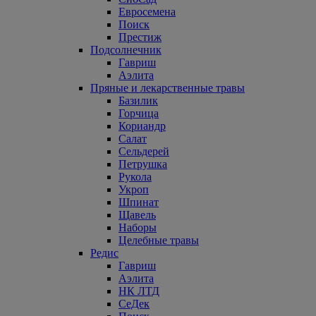
Евросемена
Поиск
Престиж
Подсолнечник
Гавриш
Аэлита
Пряные и лекарственные травы
Базилик
Горчица
Кориандр
Салат
Сельдерей
Петрушка
Рукола
Укроп
Шпинат
Щавель
Наборы
Целебные травы
Редис
Гавриш
Аэлита
НК ЛТД
СеДек