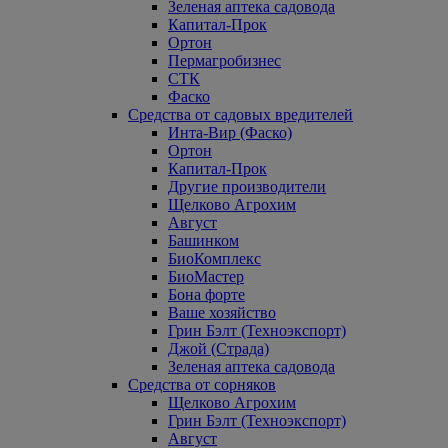
Зеленая аптека садовода
Капитал-Прок
Ортон
Пермагробизнес
СТК
Фаско
Средства от садовых вредителей
Инта-Вир (Фаско)
Ортон
Капитал-Прок
Другие производители
Щелково Агрохим
Август
Башинком
БиоКомплекс
БиоМастер
Бона форте
Ваше хозяйство
Грин Бэлт (Техноэкспорт)
Джой (Страда)
Зеленая аптека садовода
Средства от сорняков
Щелково Агрохим
Грин Бэлт (Техноэкспорт)
Август