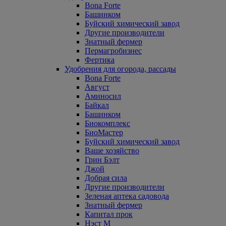
Bona Forte
Башинком
Буйский химический завод
Другие производители
Знатный фермер
Пермагробизнес
Фертика
Удобрения для огорода, рассады
Bona Forte
Август
Аминосил
Байкал
Башинком
Биокомплекс
БиоМастер
Буйский химический завод
Ваше хозяйство
Грин Бэлт
Джой
Добрая сила
Другие производители
Зеленая аптека садовода
Знатный фермер
Капитал прок
Нэст М