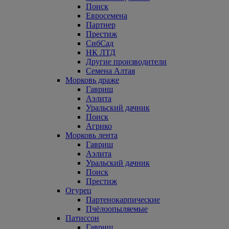
Поиск
Евросемена
Партнер
Престиж
СибСад
НК ЛТД
Другие производители
Семена Алтая
Морковь драже
Гавриш
Аэлита
Уральский дачник
Поиск
Агрико
Морковь лента
Гавриш
Аэлита
Уральский дачник
Поиск
Престиж
Огурец
Партенокарпические
Пчёлоопыляемые
Патиссон
Гавриш