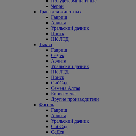
Полудетерминантные
Черри
Трава для животных
Гавриш
Аэлита
Уральский дачник
Поиск
НК ЛТД
Тыква
Гавриш
СеДек
Аэлита
Уральский дачник
НК ЛТД
Поиск
СибСад
Семена Алтая
Евросемена
Другие производители
Фасоль
Гавриш
Аэлита
Уральский дачник
СибСад
СеДек