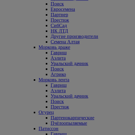
Поиск
Евросемена
Партнер
Престиж
СибСад
НК ЛТД
Другие производители
Семена Алтая
Морковь драже
Гавриш
Аэлита
Уральский дачник
Поиск
Агрико
Морковь лента
Гавриш
Аэлита
Уральский дачник
Поиск
Престиж
Огурец
Партенокарпические
Пчёлоопыляемые
Патиссон
Гавриш