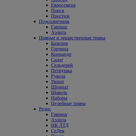
Евросемена
Поиск
Престиж
Подсолнечник
Гавриш
Аэлита
Пряные и лекарственные травы
Базилик
Горчица
Кориандр
Салат
Сельдерей
Петрушка
Рукола
Укроп
Шпинат
Щавель
Наборы
Целебные травы
Редис
Гавриш
Аэлита
НК ЛТД
СеДек