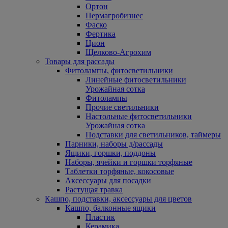
Ортон
Пермагробизнес
Фаско
Фертика
Цион
Щелково-Агрохим
Товары для рассады
Фитолампы, фитосветильники
Линейные фитосветильники
Урожайная сотка
Фитолампы
Прочие светильники
Настольные фитосветильники
Урожайная сотка
Подставки для светильников, таймеры
Парники, наборы д/рассады
Ящики, горшки, поддоны
Наборы, ячейки и горшки торфяные
Таблетки торфяные, кокосовые
Аксессуары для посадки
Растущая травка
Кашпо, подставки, аксессуары для цветов
Кашпо, балконные ящики
Пластик
Керамика