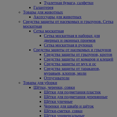
Туалетная бумага, салфетки
Галантерея
Товары для животных
Аксессуары для животных
Средства защиты от насекомых и грызунов. Сетка
москитная
Сетка москитная
Сетка москитная в наборах для
дверных и оконных проемов
Сетка москитная в рулонах
Средства защиты от насекомых и грызунов
Средства защиты от грызунов, кротов
Средства защиты от комаров и клещей
Средства защиты от мух и ос
Средства защиты от тараканов,
муравьев, клопов, моли
Отпугиватели
Товары для уборки
Щётки, черенки, совки
Щётки для подметания пластик
Щётки для подметания деревянные
Щётки уличные
Черенки для швабр и щёток
Щётки-сметки, совки
Щётки универсальные