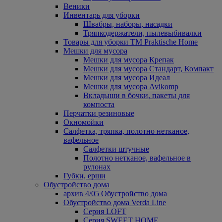
Веники
Инвентарь для уборки
Швабры, наборы, насадки
Тряпкодержатели, пылевыбивалки
Товары для уборки ТМ Praktische Home
Мешки для мусора
Мешки для мусора Крепак
Мешки для мусора Стандарт, Компакт
Мешки для мусора Идеал
Мешки для мусора Avikomp
Вкладыши в бочки, пакеты для
компоста
Перчатки резиновые
Окномойки
Салфетка, тряпка, полотно нетканое,
вафельное
Салфетки штучные
Полотно нетканое, вафельное в
рулонах
Губки, ерши
Обустройство дома
архив 4/05 Обустройство дома
Обустройство дома Verda Line
Серия LOFT
Серия SWEET HOME