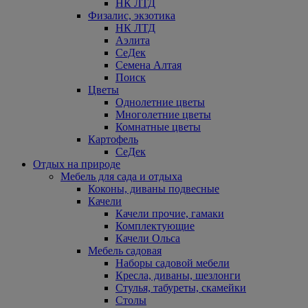
НК ЛТД
Физалис, экзотика
НК ЛТД
Аэлита
СеДек
Семена Алтая
Поиск
Цветы
Однолетние цветы
Многолетние цветы
Комнатные цветы
Картофель
СеДек
Отдых на природе
Мебель для сада и отдыха
Коконы, диваны подвесные
Качели
Качели прочие, гамаки
Комплектующие
Качели Ольса
Мебель садовая
Наборы садовой мебели
Кресла, диваны, шезлонги
Стулья, табуреты, скамейки
Столы