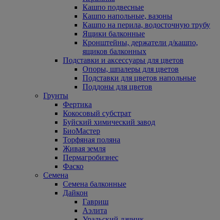
Кашпо подвесные
Кашпо напольные, вазоны
Кашпо на перила, водосточную трубу
Ящики балконные
Кронштейны, держатели д/кашпо,
ящиков балконных
Подставки и аксессуары для цветов
Опоры, шпалеры для цветов
Подставки для цветов напольные
Поддоны для цветов
Грунты
Фертика
Кокосовый субстрат
Буйский химический завод
БиоМастер
Торфяная поляна
Живая земля
Пермагробизнес
Фаско
Семена
Семена балконные
Дайкон
Гавриш
Аэлита
Уральский дачник