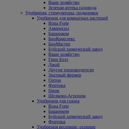
Ваше хозяйство
Зеленая аптека садовода
Удобрения, стимуляторы, подкормки
Удобрения для комнатных растений
Bona Forte
Аминосил
Башинком
БиоКомплекс
БиоМастер
Буйский химический завод
Ваше хозяйство
Грин Бэлт
Джой
Другие производители
Знатный фермер
Ортон
Фертика
Цион
Щелково-Агрохим
Удобрения для газона
Bona Forte
Башинком
Буйский химический завод
Фертика
Удобрения весенние, осенние