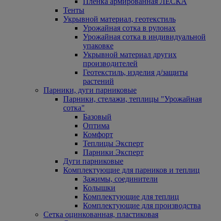
Пленка армированная ЛЕСКА
Тенты
Укрывной материал, геотекстиль
Урожайная сотка в рулонах
Урожайная сотка в индивидуальной
упаковке
Укрывной материал других
производителей
Геотекстиль, изделия д/защиты
растений
Парники, дуги парниковые
Парники, стелажи, теплицы "Урожайная
сотка"
Базовый
Оптима
Комфорт
Теплицы Эксперт
Парники Эксперт
Дуги парниковые
Комплектующие для парников и теплиц
Зажимы, соединители
Колышки
Комплектующие для теплиц
Комплектующие для производства
Сетка оцинкованная, пластиковая