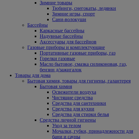
Зимние товары
Тюбинги, снегокаты, ледянки
Зимние игры, спорт
Сани-волокуши
Бассейны
Каркасные бассейны
Надувные бассейны
Аксессуары для бассейнов
Газовые приборы и комплектующие
Портативные газовые приборы, газ
Горелки газовые
Масло бытовое, смазка силиконовая, газ,
бензин д/зажигалок
Товары для дома
Бытовая химия, товары для гигиены, галантерея
Бытовая химия
Освежители воздуха
Чистящие средства
Средства для сантехники
Средства для кухни
Средства для стирки белья
Средства личной гигиены
Уход за телом
Мочалки, губки, принадлежности для
бани и сауны