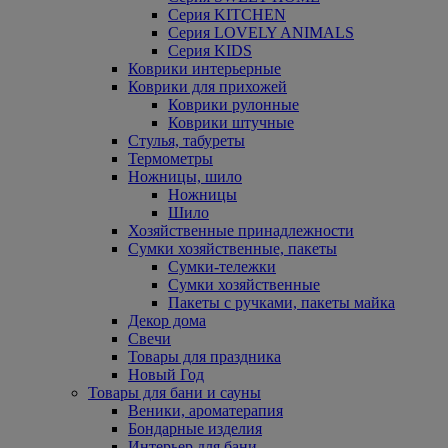
Серия KITCHEN
Серия LOVELY ANIMALS
Серия KIDS
Коврики интерьерные
Коврики для прихожей
Коврики рулонные
Коврики штучные
Стулья, табуреты
Термометры
Ножницы, шило
Ножницы
Шило
Хозяйственные принадлежности
Сумки хозяйственные, пакеты
Сумки-тележки
Сумки хозяйственные
Пакеты с ручками, пакеты майка
Декор дома
Свечи
Товары для праздника
Новый Год
Товары для бани и сауны
Веники, ароматерапия
Бондарные изделия
Интерьер для бани