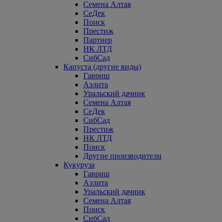
Семена Алтая
СеДек
Поиск
Престиж
Партнер
НК ЛТД
СибСад
Капуста (другие виды)
Гавриш
Аэлита
Уральский дачник
Семена Алтая
СеДек
СибСад
Престиж
НК ЛТД
Поиск
Другие производители
Кукуруза
Гавриш
Аэлита
Уральский дачник
Семена Алтая
Поиск
СибСад