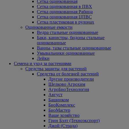
Сетка оцинкованная
Сетка оцинкованная в ПВХ
Сетка оцинкованная Рабица
Сетка оцинкованная ЦПВС
Сетка пластиковая в рулонах
Оцинкованные емкости
Ведра стальные оцинкованные
Баки, канистры, бидоны стальные
оцинкованные
Ванны, тазы стальные оцинкованные
Умывальники оцинкованные
Лейки
Семена и уход за растениями
Средства защиты для растений
Средства от болезней растений
Другие производители
Щелково Агрохим
АгроБиоТехнология
Август
Башинком
БиоКомплекс
БиоМастер
Ваше хозяйство
Грин Бэлт (Техноэкспорт)
Джой (Страда)