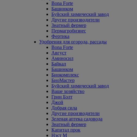
Bona Forte
Башинком
Буйский химический завод
Другие производители
Знатный фермер
Пермагробизнес
Фертика
Удобрения для огорода, рассады
Bona Forte
Август
Аминосил
Байкал
Башинком
Биокомплекс
БиоМастер
Буйский химический завод
Ваше хозяйство
Грин Бэлт
Джой
Добрая сила
Другие производители
Зеленая аптека садовода
Знатный фермер
Капитал прок
Нэст М