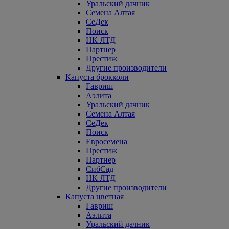
Уральский дачник
Семена Алтая
СеДек
Поиск
НК ЛТД
Партнер
Престиж
Другие производители
Капуста брокколи
Гавриш
Аэлита
Уральский дачник
Семена Алтая
СеДек
Поиск
Евросемена
Престиж
Партнер
СибСад
НК ЛТД
Другие производители
Капуста цветная
Гавриш
Аэлита
Уральский дачник