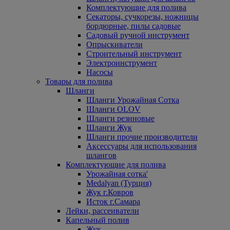
Комплектующие для полива
Секаторы, сучкорезы, ножницы
бордюрные, пилы садовые
Садовый ручной инструмент
Опрыскиватели
Строительный инструмент
Электроинструмент
Насосы
Товары для полива
Шланги
Шланги Урожайная Сотка
Шланги OLOV
Шланги резиновые
Шланги Жук
Шланги прочие производители
Аксессуары для использования
шлангов
Комплектующие для полива
Урожайная сотка'
Medalyan (Турция)
Жук г.Ковров
Исток г.Самара
Лейки, рассеиватели
Капельный полив
Жук