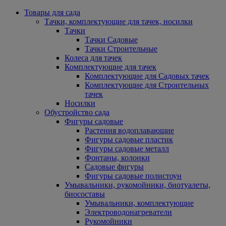
Товары для сада
Тачки, комплектующие для тачек, носилки
Тачки
Тачки Садовые
Тачки Строительные
Колеса для тачек
Комплектующие для тачек
Комплектующие для Садовых тачек
Комплектующие для Строительных
тачек
Носилки
Обустройство сада
Фигуры садовые
Растения водоплавающие
Фигуры садовые пластик
Фигуры садовые металл
Фонтаны, колонки
Садовые фигуры
Фигуры садовые полистоун
Умывальники, рукомойники, биотуалеты,
биосоставы
Умывальники, комплектующие
Электроводонагреватели
Рукомойники