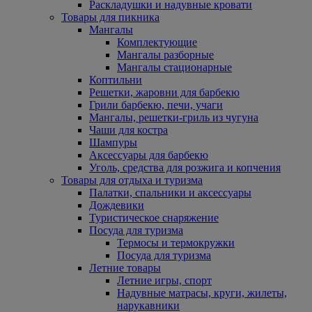
Раскладушки и надувные кровати
Товары для пикника
Мангалы
Комплектующие
Мангалы разборные
Мангалы стационарные
Коптильни
Решетки, жаровни для барбекю
Грили барбекю, печи, учаги
Мангалы, решетки-гриль из чугуна
Чаши для костра
Шампуры
Аксессуары для барбекю
Уголь, средства для розжига и копчения
Товары для отдыха и туризма
Палатки, спальники и аксессуары
Дождевики
Туристическое снаряжение
Посуда для туризма
Термосы и термокружки
Посуда для туризма
Летние товары
Летние игры, спорт
Надувные матрасы, круги, жилеты,
нарукавники