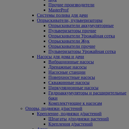
Прочие производители
MasterProf
Системы полива для дачи
Опрыскиватели, пульверизаторы
Опрыскиватели аккумуляторные
Пульверизаторы прочие
Опрыскиватели Урожайная сотка
Опрыскиватели Жук
Опрыскиватели прочие
Пульверизаторы Урожайная сотка
Насосы для дома и дачи
Вибрационные насосы
Дренажные насосы
Насосные станции
Поверхностные насосы
Скважинные насосы
Циркуляционные насосы
Гидроаккумуляторы и расширительные
баки
Комплектующие к насосам
Опоры, подвязки д/растений
Крепление, подвязки д/растений
Шпагаты д/подвязки растений
Крепления д/растений