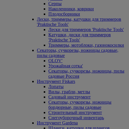
Серпы
Наколенники, коврики
Плодосборники
Лески, триммеры, катушки для триммеров
'Praktische Tools'
Лески для триммеров 'Praktische Tools'
Катушки, диски для триммеров
'Praktische Tools'
Триммеры, мотоблоки, газонокосилки
Секаторы, сучкорезы, ножницы садовые,
пилы садовые
OLOV'
Урожайная сотка'
Секаторы, сучкорезы, ножницы, пилы
садовые Россия
Инструмент Fiskars
Лопаты
Вилы, грабли, метлы
Садовый инструмент
Секаторы, сучкорезы, ножницы
бордюрные, пилы садовые
Строительный инструмент
Снегоуборочный инвентарь
Инструмент Gardena
Шланги, катушки для шлангов