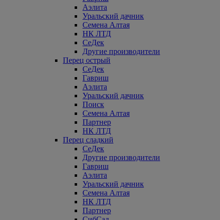
Аэлита
Уральский дачник
Семена Алтая
НК ЛТД
СеДек
Другие производители
Перец острый
СеДек
Гавриш
Аэлита
Уральский дачник
Поиск
Семена Алтая
Партнер
НК ЛТД
Перец сладкий
СеДек
Другие производители
Гавриш
Аэлита
Уральский дачник
Семена Алтая
НК ЛТД
Партнер
СибСад