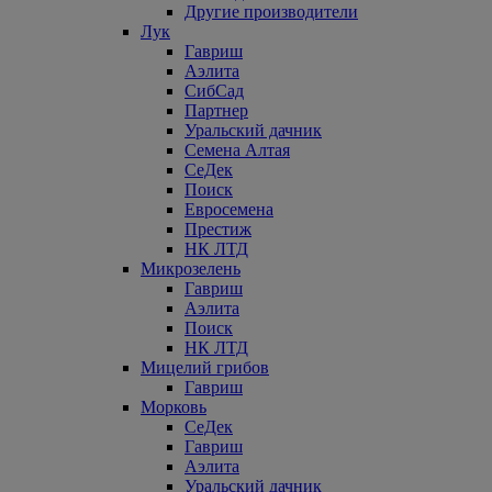
Другие производители
Лук
Гавриш
Аэлита
СибСад
Партнер
Уральский дачник
Семена Алтая
СеДек
Поиск
Евросемена
Престиж
НК ЛТД
Микрозелень
Гавриш
Аэлита
Поиск
НК ЛТД
Мицелий грибов
Гавриш
Морковь
СеДек
Гавриш
Аэлита
Уральский дачник