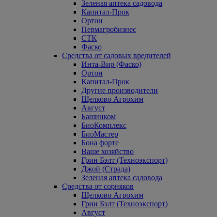
Зеленая аптека садовода
Капитал-Прок
Ортон
Пермагробизнес
СТК
Фаско
Средства от садовых вредителей
Инта-Вир (Фаско)
Ортон
Капитал-Прок
Другие производители
Щелково Агрохим
Август
Башинком
БиоКомплекс
БиоМастер
Бона форте
Ваше хозяйство
Грин Бэлт (Техноэкспорт)
Джой (Страда)
Зеленая аптека садовода
Средства от сорняков
Щелково Агрохим
Грин Бэлт (Техноэкспорт)
Август