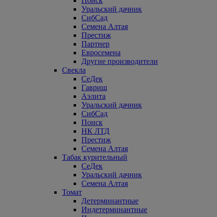
Поиск
Уральский дачник
СибСад
Семена Алтая
Престиж
Партнер
Евросемена
Другие производители
Свекла
СеДек
Гавриш
Аэлита
Уральский дачник
СибСад
Поиск
НК ЛТД
Престиж
Семена Алтая
Табак курительный
СеДек
Уральский дачник
Семена Алтая
Томат
Детерминантные
Индетерминантные