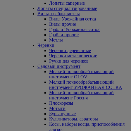
Лопаты саперные
Лопаты специализированные
Вилы, грабли, метлы
Вилы Урожайная сотка
Вилы прочие
Грабли 'Урожайная сотка'
Грабли прочие
Метлы
Черенки
Черенки деревянные
Черенки металлические
Ручки для черенков
Садовый инструмент
Мелкий почвообрабатывающий
инструмент OLOV
Мелкий почвообрабатывающий
инструмент УРОЖАЙНАЯ СОТКА
Мелкий почвообрабатывающий
инструмент Россия
Плоскорезы
Мотыги
Буры ручные
Культиваторы, аэраторы
Косы, наборы косца, приспособления
для кос