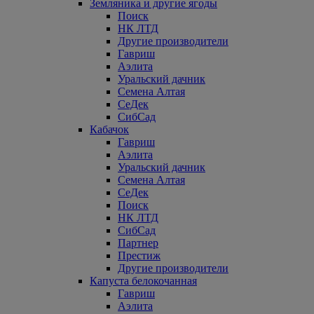
Земляника и другие ягоды
Поиск
НК ЛТД
Другие производители
Гавриш
Аэлита
Уральский дачник
Семена Алтая
СеДек
СибСад
Кабачок
Гавриш
Аэлита
Уральский дачник
Семена Алтая
СеДек
Поиск
НК ЛТД
СибСад
Партнер
Престиж
Другие производители
Капуста белокочанная
Гавриш
Аэлита