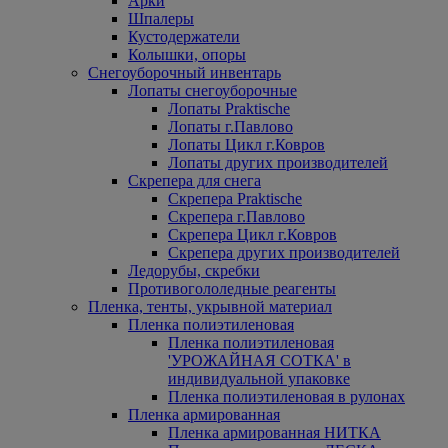
Арки
Шпалеры
Кустодержатели
Колышки, опоры
Снегоуборочный инвентарь
Лопаты снегоуборочные
Лопаты Praktische
Лопаты г.Павлово
Лопаты Цикл г.Ковров
Лопаты других производителей
Скрепера для снега
Скрепера Praktische
Скрепера г.Павлово
Скрепера Цикл г.Ковров
Скрепера других производителей
Ледорубы, скребки
Противогололедные реагенты
Пленка, тенты, укрывной материал
Пленка полиэтиленовая
Пленка полиэтиленовая
'УРОЖАЙНАЯ СОТКА' в
индивидуальной упаковке
Пленка полиэтиленовая в рулонах
Пленка армированная
Пленка армированная НИТКА