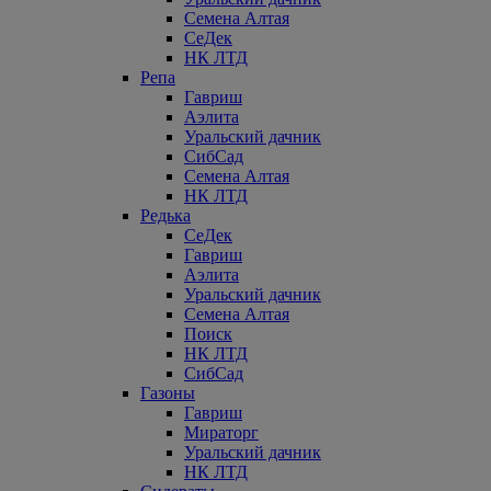
Семена Алтая
СеДек
НК ЛТД
Репа
Гавриш
Аэлита
Уральский дачник
СибСад
Семена Алтая
НК ЛТД
Редька
СеДек
Гавриш
Аэлита
Уральский дачник
Семена Алтая
Поиск
НК ЛТД
СибСад
Газоны
Гавриш
Мираторг
Уральский дачник
НК ЛТД