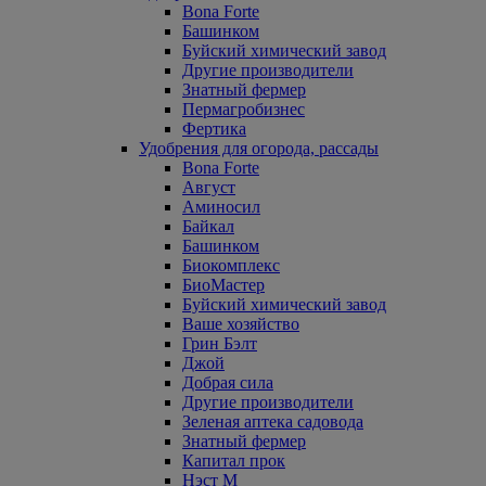
Bona Forte
Башинком
Буйский химический завод
Другие производители
Знатный фермер
Пермагробизнес
Фертика
Удобрения для огорода, рассады
Bona Forte
Август
Аминосил
Байкал
Башинком
Биокомплекс
БиоМастер
Буйский химический завод
Ваше хозяйство
Грин Бэлт
Джой
Добрая сила
Другие производители
Зеленая аптека садовода
Знатный фермер
Капитал прок
Нэст М