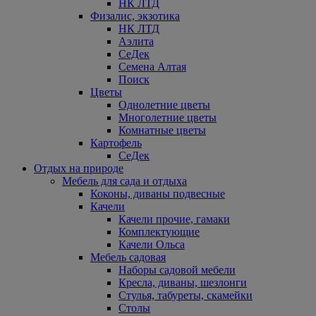
НК ЛТД
Физалис, экзотика
НК ЛТД
Аэлита
СеДек
Семена Алтая
Поиск
Цветы
Однолетние цветы
Многолетние цветы
Комнатные цветы
Картофель
СеДек
Отдых на природе
Мебель для сада и отдыха
Коконы, диваны подвесные
Качели
Качели прочие, гамаки
Комплектующие
Качели Ольса
Мебель садовая
Наборы садовой мебели
Кресла, диваны, шезлонги
Стулья, табуреты, скамейки
Столы