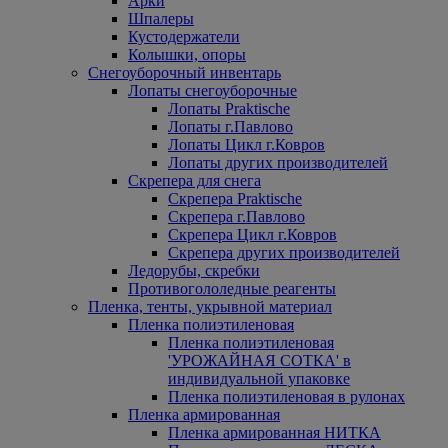
Арки
Шпалеры
Кустодержатели
Колышки, опоры
Снегоуборочный инвентарь
Лопаты снегоуборочные
Лопаты Praktische
Лопаты г.Павлово
Лопаты Цикл г.Ковров
Лопаты других производителей
Скрепера для снега
Скрепера Praktische
Скрепера г.Павлово
Скрепера Цикл г.Ковров
Скрепера других производителей
Ледорубы, скребки
Противогололедные реагенты
Пленка, тенты, укрывной материал
Пленка полиэтиленовая
Пленка полиэтиленовая
'УРОЖАЙНАЯ СОТКА' в
индивидуальной упаковке
Пленка полиэтиленовая в рулонах
Пленка армированная
Пленка армированная НИТКА