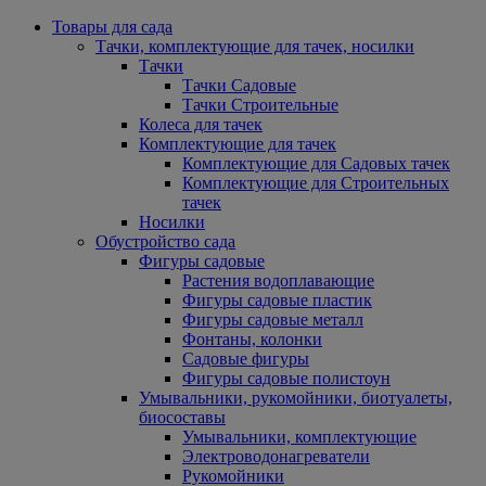
Товары для сада
Тачки, комплектующие для тачек, носилки
Тачки
Тачки Садовые
Тачки Строительные
Колеса для тачек
Комплектующие для тачек
Комплектующие для Садовых тачек
Комплектующие для Строительных
тачек
Носилки
Обустройство сада
Фигуры садовые
Растения водоплавающие
Фигуры садовые пластик
Фигуры садовые металл
Фонтаны, колонки
Садовые фигуры
Фигуры садовые полистоун
Умывальники, рукомойники, биотуалеты,
биосоставы
Умывальники, комплектующие
Электроводонагреватели
Рукомойники