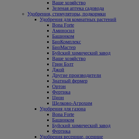
Ваше хозяйство
Зеленая аптека садовода
Удобрения, стимуляторы, подкормки
Удобрения для комнатных растений
Bona Forte
Аминосил
Башинком
БиоКомплекс
БиоМастер
Буйский химический завод
Ваше хозяйство
Грин Бэлт
Джой
Другие производители
Знатный фермер
Ортон
Фертика
Цион
Щелково-Агрохим
Удобрения для газона
Bona Forte
Башинком
Буйский химический завод
Фертика
Удобрения весенние, осенние