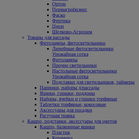
Ортон
Пермагробизнес
Фаско
Фертика
Цион
Щелково-Агрохим
Товары для рассады
Фитолампы, фитосветильники
Линейные фитосветильники
Урожайная сотка
Фитолампы
Прочие светильники
Настольные фитосветильники
Урожайная сотка
Подставки для светильников, таймеры
Парники, наборы д/рассады
Ящики, горшки, поддоны
Наборы, ячейки и горшки торфяные
Таблетки торфяные, кокосовые
Аксессуары для посадки
Растущая травка
Кашпо, подставки, аксессуары для цветов
Кашпо, балконные ящики
Пластик
Керамика