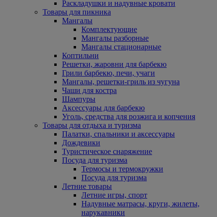
Раскладушки и надувные кровати
Товары для пикника
Мангалы
Комплектующие
Мангалы разборные
Мангалы стационарные
Коптильни
Решетки, жаровни для барбекю
Грили барбекю, печи, учаги
Мангалы, решетки-гриль из чугуна
Чаши для костра
Шампуры
Аксессуары для барбекю
Уголь, средства для розжига и копчения
Товары для отдыха и туризма
Палатки, спальники и аксессуары
Дождевики
Туристическое снаряжение
Посуда для туризма
Термосы и термокружки
Посуда для туризма
Летние товары
Летние игры, спорт
Надувные матрасы, круги, жилеты,
нарукавники