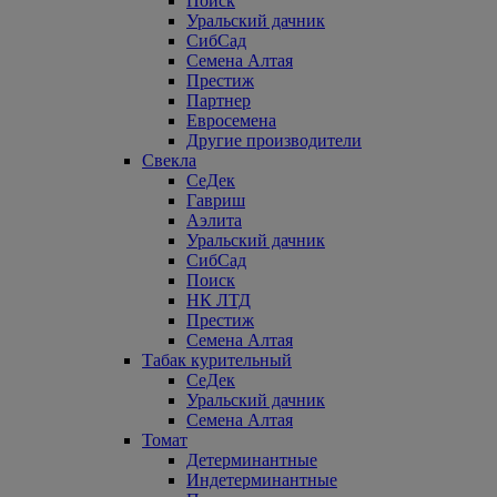
Поиск
Уральский дачник
СибСад
Семена Алтая
Престиж
Партнер
Евросемена
Другие производители
Свекла
СеДек
Гавриш
Аэлита
Уральский дачник
СибСад
Поиск
НК ЛТД
Престиж
Семена Алтая
Табак курительный
СеДек
Уральский дачник
Семена Алтая
Томат
Детерминантные
Индетерминантные