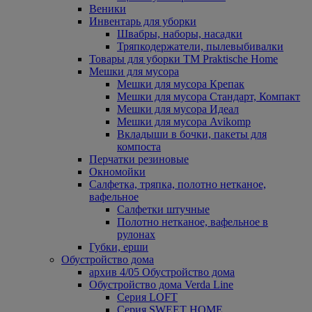
Веники
Инвентарь для уборки
Швабры, наборы, насадки
Тряпкодержатели, пылевыбивалки
Товары для уборки ТМ Praktische Home
Мешки для мусора
Мешки для мусора Крепак
Мешки для мусора Стандарт, Компакт
Мешки для мусора Идеал
Мешки для мусора Avikomp
Вкладыши в бочки, пакеты для
компоста
Перчатки резиновые
Окномойки
Салфетка, тряпка, полотно нетканое,
вафельное
Салфетки штучные
Полотно нетканое, вафельное в
рулонах
Губки, ерши
Обустройство дома
архив 4/05 Обустройство дома
Обустройство дома Verda Line
Серия LOFT
Серия SWEET HOME