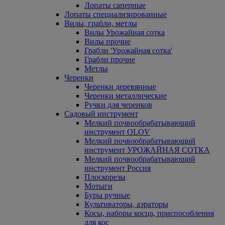
Лопаты саперные
Лопаты специализированные
Вилы, грабли, метлы
Вилы Урожайная сотка
Вилы прочие
Грабли 'Урожайная сотка'
Грабли прочие
Метлы
Черенки
Черенки деревянные
Черенки металлические
Ручки для черенков
Садовый инструмент
Мелкий почвообрабатывающий
инструмент OLOV
Мелкий почвообрабатывающий
инструмент УРОЖАЙНАЯ СОТКА
Мелкий почвообрабатывающий
инструмент Россия
Плоскорезы
Мотыги
Буры ручные
Культиваторы, аэраторы
Косы, наборы косца, приспособления
для кос