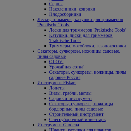
Серпы
Наколенники, коврики
Плодосборники
Лески, триммеры, катушки для триммеров
'Praktische Tools'
Лески для триммеров 'Praktische Tools'
Катушки, диски для триммеров
'Praktische Tools'
Триммеры, мотоблоки, газонокосилки
Секаторы, сучкорезы, ножницы садовые,
пилы садовые
OLOV'
Урожайная сотка'
Секаторы, сучкорезы, ножницы, пилы
садовые Россия
Инструмент Fiskars
Лопаты
Вилы, грабли, метлы
Садовый инструмент
Секаторы, сучкорезы, ножницы
бордюрные, пилы садовые
Строительный инструмент
Снегоуборочный инвентарь
Инструмент Gardena
Шланги, катушки для шлангов