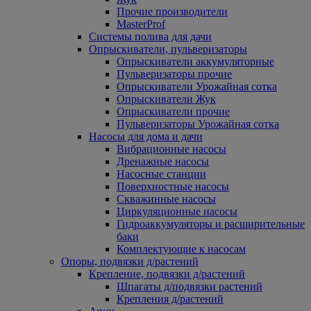
Прочие производители
MasterProf
Системы полива для дачи
Опрыскиватели, пульверизаторы
Опрыскиватели аккумуляторные
Пульверизаторы прочие
Опрыскиватели Урожайная сотка
Опрыскиватели Жук
Опрыскиватели прочие
Пульверизаторы Урожайная сотка
Насосы для дома и дачи
Вибрационные насосы
Дренажные насосы
Насосные станции
Поверхностные насосы
Скважинные насосы
Циркуляционные насосы
Гидроаккумуляторы и расширительные
баки
Комплектующие к насосам
Опоры, подвязки д/растений
Крепление, подвязки д/растений
Шпагаты д/подвязки растений
Крепления д/растений