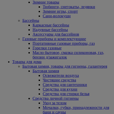
Зимние товары
Тюбинги, снегокаты, ледянки
Зимние игры, спорт
Сани-волокуши
Бассейны
Каркасные бассейны
Надувные бассейны
Аксессуары для бассейнов
Газовые приборы и комплектующие
Портативные газовые приборы, газ
Горелки газовые
Масло бытовое, смазка силиконовая, газ,
бензин д/зажигалок
Товары для дома
Бытовая химия, товары для гигиены, галантерея
Бытовая химия
Освежители воздуха
Чистящие средства
Средства для сантехники
Средства для кухни
Средства для стирки белья
Средства личной гигиены
Уход за телом
Мочалки, губки, принадлежности для
бани и сауны