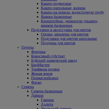
Кашпо подвесные
Кашпо напольные, вазоны
Кашпо на перила, водосточную трубу
Ящики балконные
Кронштейны, держатели д/кашпо,
ящиков балконных
Подставки и аксессуары для цветов
Опоры, шпалеры для цветов
Подставки для цветов напольные
Поддоны для цветов
Грунты
Фертика
Кокосовый субстрат
Буйский химический завод
БиоМастер
Торфяная поляна
Живая земля
Пермагробизнес
Фаско
Семена
Семена балконные
Дайкон
Гавриш
Аэлита
Уральский дачник