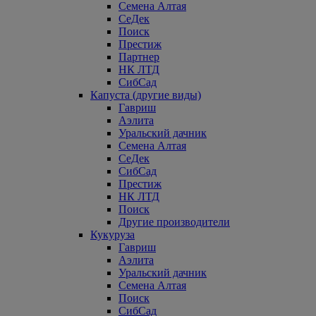
Семена Алтая
СеДек
Поиск
Престиж
Партнер
НК ЛТД
СибСад
Капуста (другие виды)
Гавриш
Аэлита
Уральский дачник
Семена Алтая
СеДек
СибСад
Престиж
НК ЛТД
Поиск
Другие производители
Кукуруза
Гавриш
Аэлита
Уральский дачник
Семена Алтая
Поиск
СибСад