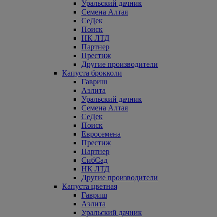
Уральский дачник
Семена Алтая
СеДек
Поиск
НК ЛТД
Партнер
Престиж
Другие производители
Капуста брокколи
Гавриш
Аэлита
Уральский дачник
Семена Алтая
СеДек
Поиск
Евросемена
Престиж
Партнер
СибСад
НК ЛТД
Другие производители
Капуста цветная
Гавриш
Аэлита
Уральский дачник