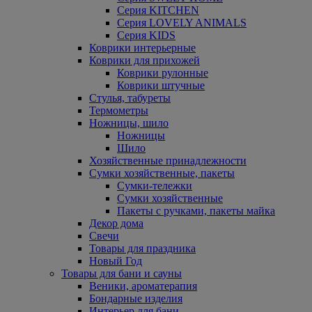
Серия KITCHEN
Серия LOVELY ANIMALS
Серия KIDS
Коврики интерьерные
Коврики для прихожей
Коврики рулонные
Коврики штучные
Стулья, табуреты
Термометры
Ножницы, шило
Ножницы
Шило
Хозяйственные принадлежности
Сумки хозяйственные, пакеты
Сумки-тележки
Сумки хозяйственные
Пакеты с ручками, пакеты майка
Декор дома
Свечи
Товары для праздника
Новый Год
Товары для бани и сауны
Веники, ароматерапия
Бондарные изделия
Интерьер для бани