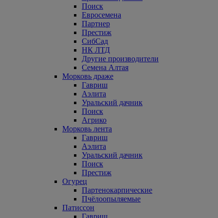
Поиск
Евросемена
Партнер
Престиж
СибСад
НК ЛТД
Другие производители
Семена Алтая
Морковь драже
Гавриш
Аэлита
Уральский дачник
Поиск
Агрико
Морковь лента
Гавриш
Аэлита
Уральский дачник
Поиск
Престиж
Огурец
Партенокарпические
Пчёлоопыляемые
Патиссон
Гавриш