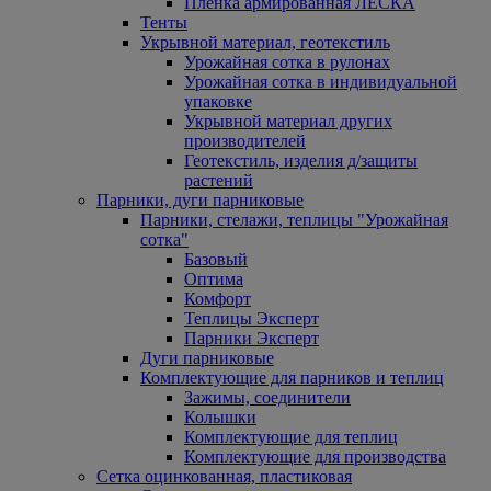
Пленка армированная ЛЕСКА
Тенты
Укрывной материал, геотекстиль
Урожайная сотка в рулонах
Урожайная сотка в индивидуальной
упаковке
Укрывной материал других
производителей
Геотекстиль, изделия д/защиты
растений
Парники, дуги парниковые
Парники, стелажи, теплицы "Урожайная
сотка"
Базовый
Оптима
Комфорт
Теплицы Эксперт
Парники Эксперт
Дуги парниковые
Комплектующие для парников и теплиц
Зажимы, соединители
Колышки
Комплектующие для теплиц
Комплектующие для производства
Сетка оцинкованная, пластиковая