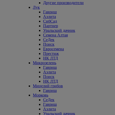
Другие производители
Лук
Гавриш
Аэлита
СибСад
Партнер
Уральский дачник
Семена Алтая
СеДек
Поиск
Евросемена
Престиж
НК ЛТД
Микрозелень
Гавриш
Аэлита
Поиск
НК ЛТД
Мицелий грибов
Гавриш
Морковь
СеДек
Гавриш
Аэлита
Уральский дачник