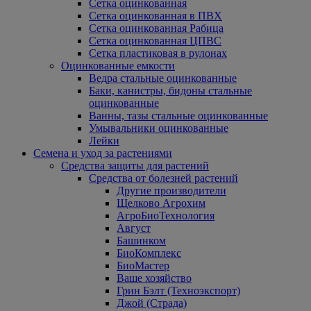
Сетка оцинкованная
Сетка оцинкованная в ПВХ
Сетка оцинкованная Рабица
Сетка оцинкованная ЦПВС
Сетка пластиковая в рулонах
Оцинкованные емкости
Ведра стальные оцинкованные
Баки, канистры, бидоны стальные
оцинкованные
Ванны, тазы стальные оцинкованные
Умывальники оцинкованные
Лейки
Семена и уход за растениями
Средства защиты для растений
Средства от болезней растений
Другие производители
Щелково Агрохим
АгроБиоТехнология
Август
Башинком
БиоКомплекс
БиоМастер
Ваше хозяйство
Грин Бэлт (Техноэкспорт)
Джой (Страда)