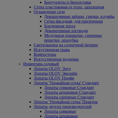
Биотуалеты и биосоставы
Сетка пластиковая от птиц, шпалерная
Ограждение сада
Декоративные заборы, грядки, клумбы
Сетка фасадная, для притенения
Бордюрная лента
Декоративные изгороди
Модульное покрытие, газонные
решетки, опалубка
Светильники на солнечной батарее
Искуственная трава
Компостеры
Искусственные водоемы
Инвентарь садовый
Лопаты OLOV Эрго
Лопаты OLOV Эколайн
Лопаты OLOV Профи
Лопаты 'Урожайная сотка' Стандарт
Лопаты совковые Стандарт
Лопаты штыковые Стандарт
Лопаты саперные Стандарт
Лопаты 'Урожайная сотка' Практик
Лопаты других производителей
Лопаты совковые
Лопаты штыковые