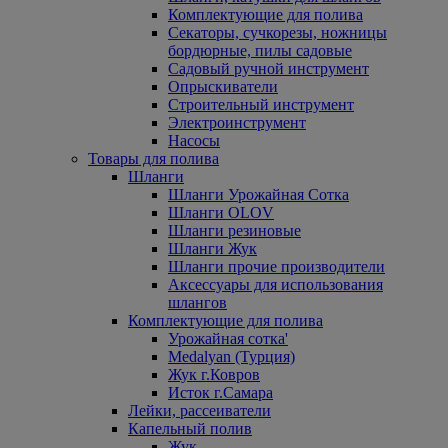
Комплектующие для полива
Секаторы, сучкорезы, ножницы
бордюрные, пилы садовые
Садовый ручной инструмент
Опрыскиватели
Строительный инструмент
Электроинструмент
Насосы
Товары для полива
Шланги
Шланги Урожайная Сотка
Шланги OLOV
Шланги резиновые
Шланги Жук
Шланги прочие производители
Аксессуары для использования
шлангов
Комплектующие для полива
Урожайная сотка'
Medalyan (Турция)
Жук г.Ковров
Исток г.Самара
Лейки, рассеиватели
Капельный полив
Жук