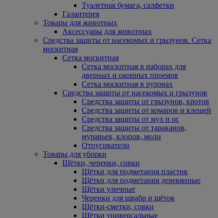
Туалетная бумага, салфетки
Галантерея
Товары для животных
Аксессуары для животных
Средства защиты от насекомых и грызунов. Сетка
москитная
Сетка москитная
Сетка москитная в наборах для
дверных и оконных проемов
Сетка москитная в рулонах
Средства защиты от насекомых и грызунов
Средства защиты от грызунов, кротов
Средства защиты от комаров и клещей
Средства защиты от мух и ос
Средства защиты от тараканов,
муравьев, клопов, моли
Отпугиватели
Товары для уборки
Щётки, черенки, совки
Щётки для подметания пластик
Щётки для подметания деревянные
Щётки уличные
Черенки для швабр и щёток
Щётки-сметки, совки
Щётки универсальные