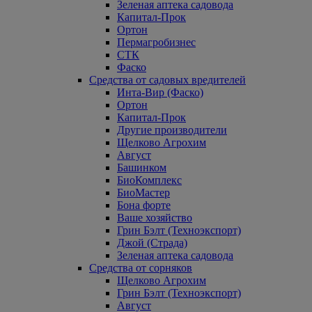
Зеленая аптека садовода
Капитал-Прок
Ортон
Пермагробизнес
СТК
Фаско
Средства от садовых вредителей
Инта-Вир (Фаско)
Ортон
Капитал-Прок
Другие производители
Щелково Агрохим
Август
Башинком
БиоКомплекс
БиоМастер
Бона форте
Ваше хозяйство
Грин Бэлт (Техноэкспорт)
Джой (Страда)
Зеленая аптека садовода
Средства от сорняков
Щелково Агрохим
Грин Бэлт (Техноэкспорт)
Август