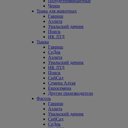
Полудетерминантные
Черри
Трава для животных
Гавриш
Аэлита
Уральский дачник
Поиск
НК ЛТД
Тыква
Гавриш
СеДек
Аэлита
Уральский дачник
НК ЛТД
Поиск
СибСад
Семена Алтая
Евросемена
Другие производители
Фасоль
Гавриш
Аэлита
Уральский дачник
СибСад
СеДек