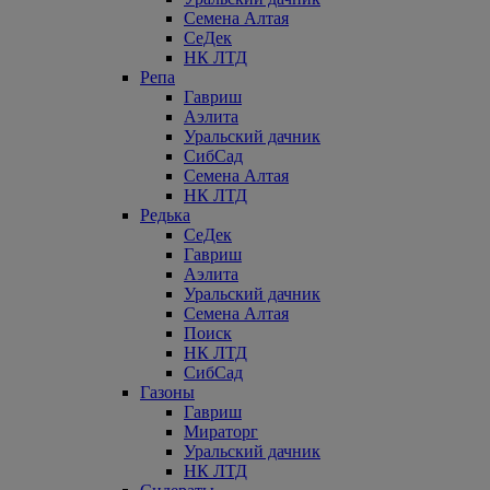
Семена Алтая
СеДек
НК ЛТД
Репа
Гавриш
Аэлита
Уральский дачник
СибСад
Семена Алтая
НК ЛТД
Редька
СеДек
Гавриш
Аэлита
Уральский дачник
Семена Алтая
Поиск
НК ЛТД
СибСад
Газоны
Гавриш
Мираторг
Уральский дачник
НК ЛТД