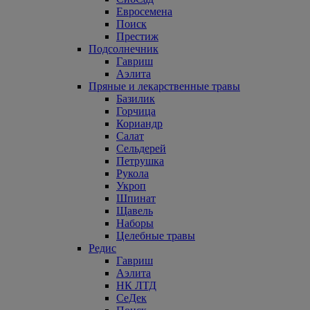
Евросемена
Поиск
Престиж
Подсолнечник
Гавриш
Аэлита
Пряные и лекарственные травы
Базилик
Горчица
Кориандр
Салат
Сельдерей
Петрушка
Рукола
Укроп
Шпинат
Щавель
Наборы
Целебные травы
Редис
Гавриш
Аэлита
НК ЛТД
СеДек