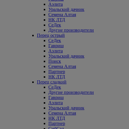
Аэлита
Уральский дачник
Семена Алтая
НК ЛТД
СеДек
Другие производители
Перец острый
СеДек
Гавриш
Аэлита
Уральский дачник
Поиск
Семена Алтая
Партнер
НК ЛТД
Перец сладкий
СеДек
Другие производители
Гавриш
Аэлита
Уральский дачник
Семена Алтая
НК ЛТД
Партнер
СибСад