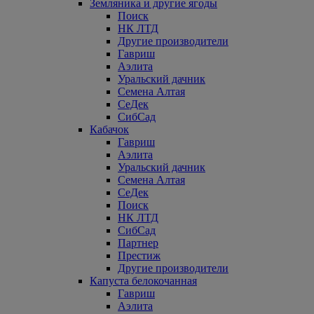
Земляника и другие ягоды
Поиск
НК ЛТД
Другие производители
Гавриш
Аэлита
Уральский дачник
Семена Алтая
СеДек
СибСад
Кабачок
Гавриш
Аэлита
Уральский дачник
Семена Алтая
СеДек
Поиск
НК ЛТД
СибСад
Партнер
Престиж
Другие производители
Капуста белокочанная
Гавриш
Аэлита