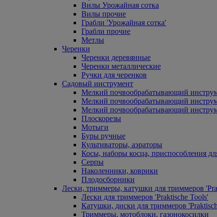
Вилы Урожайная сотка
Вилы прочие
Грабли 'Урожайная сотка'
Грабли прочие
Метлы
Черенки
Черенки деревянные
Черенки металлические
Ручки для черенков
Садовый инструмент
Мелкий почвообрабатывающий инстру
Мелкий почвообрабатывающий инст
Мелкий почвообрабатывающий инструм
Плоскорезы
Мотыги
Буры ручные
Культиваторы, аэраторы
Косы, наборы косца, приспособления дл
Серпы
Наколенники, коврики
Плодосборники
Лески, триммеры, катушки для триммеров 'Prak
Лески для триммеров 'Praktische Tools'
Катушки, диски для триммеров 'Praktisch
Триммеры, мотоблоки, газонокосилки