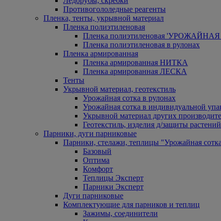
Ледорубы, скребки
Противогололедные реагенты
Пленка, тенты, укрывной материал
Пленка полиэтиленовая
Пленка полиэтиленовая 'УРОЖАЙНАЯ 
Пленка полиэтиленовая в рулонах
Пленка армированная
Пленка армированная НИТКА
Пленка армированная ЛЕСКА
Тенты
Укрывной материал, геотекстиль
Урожайная сотка в рулонах
Урожайная сотка в индивидуальной упа
Укрывной материал других производит
Геотекстиль, изделия д/защиты растений
Парники, дуги парниковые
Парники, стелажи, теплицы "Урожайная сотк
Базовый
Оптима
Комфорт
Теплицы Эксперт
Парники Эксперт
Дуги парниковые
Комплектующие для парников и теплиц
Зажимы, соединители