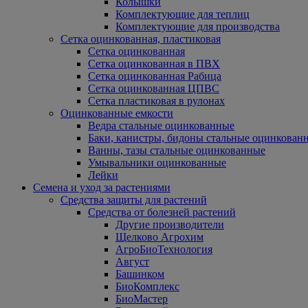
Колышки
Комплектующие для теплиц
Комплектующие для производства
Сетка оцинкованная, пластиковая
Сетка оцинкованная
Сетка оцинкованная в ПВХ
Сетка оцинкованная Рабица
Сетка оцинкованная ЦПВС
Сетка пластиковая в рулонах
Оцинкованные емкости
Ведра стальные оцинкованные
Баки, канистры, бидоны стальные оцинкован
Ванны, тазы стальные оцинкованные
Умывальники оцинкованные
Лейки
Семена и уход за растениями
Средства защиты для растений
Средства от болезней растений
Другие производители
Щелково Агрохим
АгроБиоТехнология
Август
Башинком
БиоКомплекс
БиоМастер