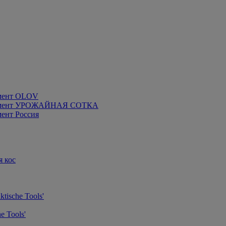
мент OLOV
румент УРОЖАЙНАЯ СОТКА
ент Россия
я кос
tische Tools'
e Tools'