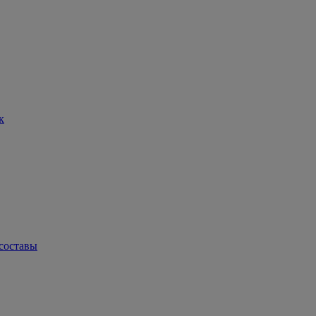
к
составы