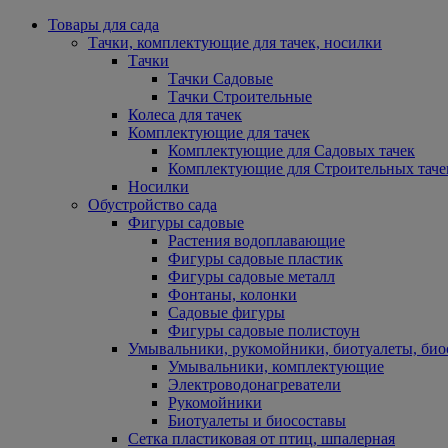
Товары для сада
Тачки, комплектующие для тачек, носилки
Тачки
Тачки Садовые
Тачки Строительные
Колеса для тачек
Комплектующие для тачек
Комплектующие для Садовых тачек
Комплектующие для Строительных таче
Носилки
Обустройство сада
Фигуры садовые
Растения водоплавающие
Фигуры садовые пластик
Фигуры садовые металл
Фонтаны, колонки
Садовые фигуры
Фигуры садовые полистоун
Умывальники, рукомойники, биотуалеты, био
Умывальники, комплектующие
Электроводонагреватели
Рукомойники
Биотуалеты и биосоставы
Сетка пластиковая от птиц, шпалерная