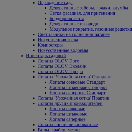
Ограждение сада
Декоративные заборы, грядки, клумбы
Сетка фасадная, для притенения
Бордюрная лента
Декоративные изгороди
Модульное покрытие, газонные решетки
Светильники на солнечной батарее
Искуственная трава
Компостеры
Искусственные водоемы
Инвентарь садовый
Лопаты OLOV Эрго
Лопаты OLOV Эколайн
Лопаты OLOV Профи
Лопаты 'Урожайная сотка' Стандарт
Лопаты совковые Стандарт
Лопаты штыковые Стандарт
Лопаты саперные Стандарт
Лопаты 'Урожайная сотка' Практик
Лопаты других производителей
Лопаты совковые
Лопаты штыковые
Лопаты саперные
Лопаты специализированные
Вилы, грабли, метлы