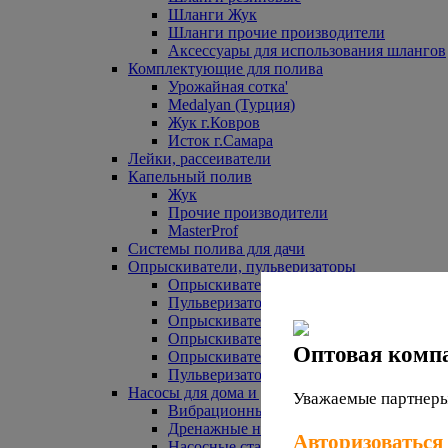
Шланги Жук
Шланги прочие производители
Аксессуары для использования шлангов
Комплектующие для полива
Урожайная сотка'
Medalyan (Турция)
Жук г.Ковров
Исток г.Самара
Лейки, рассеиватели
Капельный полив
Жук
Прочие производители
MasterProf
Системы полива для дачи
Опрыскиватели, пульверизаторы
Опрыскиватели аккумуляторные
Пульверизаторы прочие
Опрыскиватели Урожайная сотка
Опрыскиватели Жук
Оптовая комп
Опрыскиватели прочие
Пульверизаторы Урожайная сотка
Насосы для дома и дачи
Уважаемые партнеры,
Вибрационные насосы
Дренажные насосы
Авторизоваться
Насосные станции