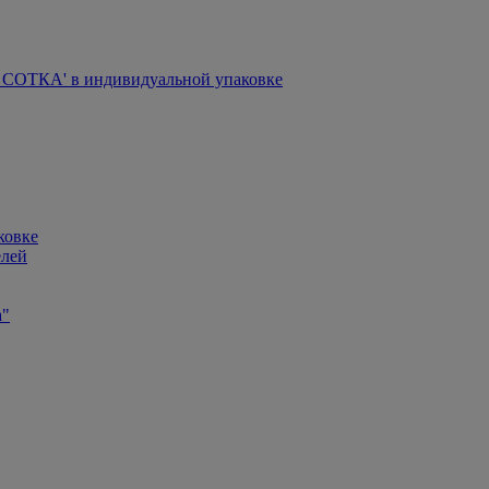
СОТКА' в индивидуальной упаковке
ковке
елей
а"