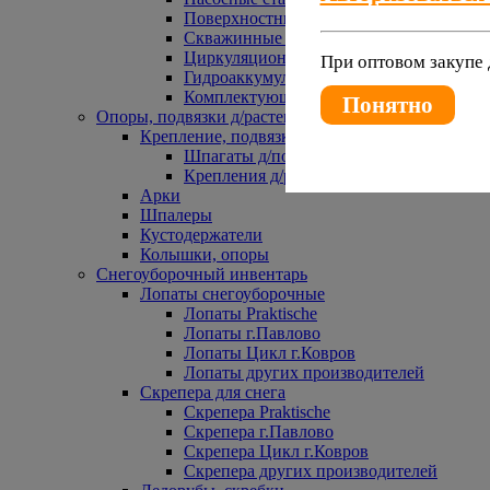
Поверхностные насосы
Скважинные насосы
Циркуляционные насосы
При оптовом закупе 
Гидроаккумуляторы и расширительные 
Комплектующие к насосам
Понятно
Опоры, подвязки д/растений
Крепление, подвязки д/растений
Шпагаты д/подвязки растений
Крепления д/растений
Арки
Шпалеры
Кустодержатели
Колышки, опоры
Снегоуборочный инвентарь
Лопаты снегоуборочные
Лопаты Praktische
Лопаты г.Павлово
Лопаты Цикл г.Ковров
Лопаты других производителей
Скрепера для снега
Скрепера Praktische
Скрепера г.Павлово
Скрепера Цикл г.Ковров
Скрепера других производителей