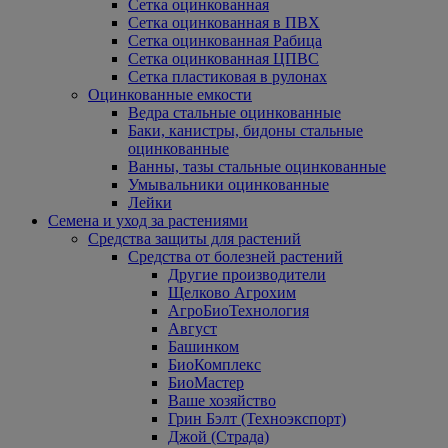
Сетка оцинкованная
Сетка оцинкованная в ПВХ
Сетка оцинкованная Рабица
Сетка оцинкованная ЦПВС
Сетка пластиковая в рулонах
Оцинкованные емкости
Ведра стальные оцинкованные
Баки, канистры, бидоны стальные
оцинкованные
Ванны, тазы стальные оцинкованные
Умывальники оцинкованные
Лейки
Семена и уход за растениями
Средства защиты для растений
Средства от болезней растений
Другие производители
Щелково Агрохим
АгроБиоТехнология
Август
Башинком
БиоКомплекс
БиоМастер
Ваше хозяйство
Грин Бэлт (Техноэкспорт)
Джой (Страда)