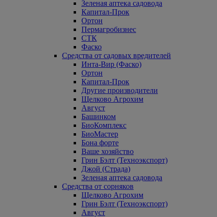
Зеленая аптека садовода
Капитал-Прок
Ортон
Пермагробизнес
СТК
Фаско
Средства от садовых вредителей
Инта-Вир (Фаско)
Ортон
Капитал-Прок
Другие производители
Щелково Агрохим
Август
Башинком
БиоКомплекс
БиоМастер
Бона форте
Ваше хозяйство
Грин Бэлт (Техноэкспорт)
Джой (Страда)
Зеленая аптека садовода
Средства от сорняков
Щелково Агрохим
Грин Бэлт (Техноэкспорт)
Август