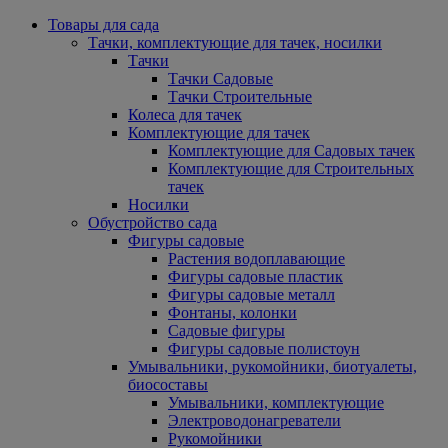
Товары для сада
Тачки, комплектующие для тачек, носилки
Тачки
Тачки Садовые
Тачки Строительные
Колеса для тачек
Комплектующие для тачек
Комплектующие для Садовых тачек
Комплектующие для Строительных
тачек
Носилки
Обустройство сада
Фигуры садовые
Растения водоплавающие
Фигуры садовые пластик
Фигуры садовые металл
Фонтаны, колонки
Садовые фигуры
Фигуры садовые полистоун
Умывальники, рукомойники, биотуалеты,
биосоставы
Умывальники, комплектующие
Электроводонагреватели
Рукомойники