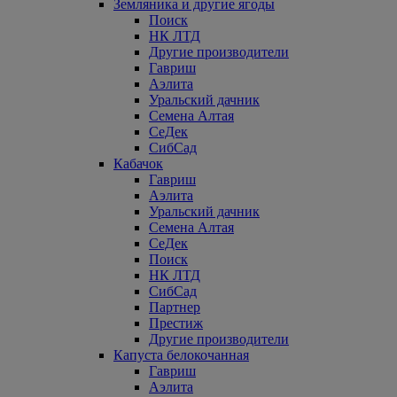
Земляника и другие ягоды
Поиск
НК ЛТД
Другие производители
Гавриш
Аэлита
Уральский дачник
Семена Алтая
СеДек
СибСад
Кабачок
Гавриш
Аэлита
Уральский дачник
Семена Алтая
СеДек
Поиск
НК ЛТД
СибСад
Партнер
Престиж
Другие производители
Капуста белокочанная
Гавриш
Аэлита