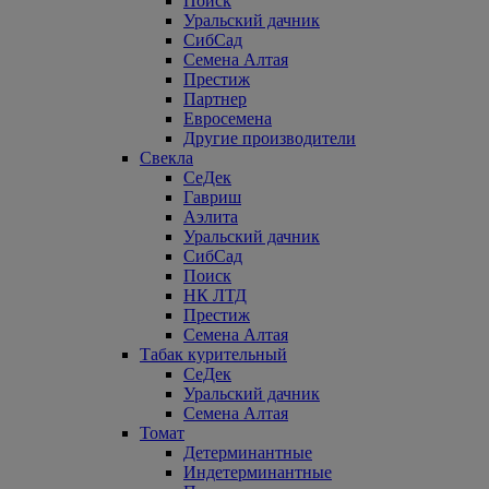
Поиск
Уральский дачник
СибСад
Семена Алтая
Престиж
Партнер
Евросемена
Другие производители
Свекла
СеДек
Гавриш
Аэлита
Уральский дачник
СибСад
Поиск
НК ЛТД
Престиж
Семена Алтая
Табак курительный
СеДек
Уральский дачник
Семена Алтая
Томат
Детерминантные
Индетерминантные