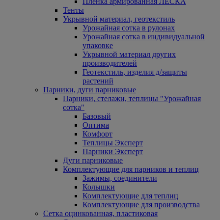
Пленка армированная ЛЕСКА
Тенты
Укрывной материал, геотекстиль
Урожайная сотка в рулонах
Урожайная сотка в индивидуальной
упаковке
Укрывной материал других
производителей
Геотекстиль, изделия д/защиты
растений
Парники, дуги парниковые
Парники, стелажи, теплицы "Урожайная
сотка"
Базовый
Оптима
Комфорт
Теплицы Эксперт
Парники Эксперт
Дуги парниковые
Комплектующие для парников и теплиц
Зажимы, соединители
Колышки
Комплектующие для теплиц
Комплектующие для производства
Сетка оцинкованная, пластиковая