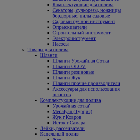
Комплектующие для полива
Секаторы, сучкорезы, ножницы
бордюрные, пилы садовые
Садовый ручной инструмент
Опрыскиватели
Строительный инструмент
Электроинструмент
Насосы
Товары для полива
Шланги
Шланги Урожайная Сотка
Шланги OLOV
Шланги резиновые
Шланги Жук
Шланги прочие производители
Аксессуары для использования
шлангов
Комплектующие для полива
Урожайная сотка'
Medalyan (Турция)
Жук г.Ковров
Исток г.Самара
Лейки, рассеиватели
Капельный полив
Жук