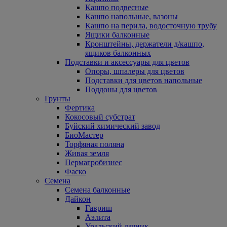
Кашпо подвесные
Кашпо напольные, вазоны
Кашпо на перила, водосточную трубу
Ящики балконные
Кронштейны, держатели д/кашпо,
ящиков балконных
Подставки и аксессуары для цветов
Опоры, шпалеры для цветов
Подставки для цветов напольные
Поддоны для цветов
Грунты
Фертика
Кокосовый субстрат
Буйский химический завод
БиоМастер
Торфяная поляна
Живая земля
Пермагробизнес
Фаско
Семена
Семена балконные
Дайкон
Гавриш
Аэлита
Уральский дачник