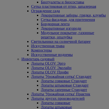
Биотуалеты и биосоставы
Сетка пластиковая от птиц, шпалерная
Ограждение сада
Декоративные заборы, грядки, клумбы
Сетка фасадная, для притенения
Бордюрная лента
Декоративные изгороди
Модульное покрытие, газонные
решетки, опалубка
Светильники на солнечной батарее
Искуственная трава
Компостеры
Искусственные водоемы
Инвентарь садовый
Лопаты OLOV Эрго
Лопаты OLOV Эколайн
Лопаты OLOV Профи
Лопаты 'Урожайная сотка' Стандарт
Лопаты совковые Стандарт
Лопаты штыковые Стандарт
Лопаты саперные Стандарт
Лопаты 'Урожайная сотка' Практик
Лопаты других производителей
Лопаты совковые
Лопаты штыковые