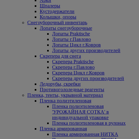
Арки
Шпалеры
Кустодержатели
Колышки, опоры
Снегоуборочный инвентарь
Лопаты снегоуборочные
Лопаты Praktische
Лопаты г.Павлово
Лопаты Цикл г.Ковров
Лопаты других производителей
Скрепера для снега
Скрепера Praktische
Скрепера г.Павлово
Скрепера Цикл г.Ковров
Скрепера других производителей
Ледорубы, скребки
Противогололедные реагенты
Пленка, тенты, укрывной материал
Пленка полиэтиленовая
Пленка полиэтиленовая
'УРОЖАЙНАЯ СОТКА' в
индивидуальной упаковке
Пленка полиэтиленовая в рулонах
Пленка армированная
Пленка армированная НИТКА