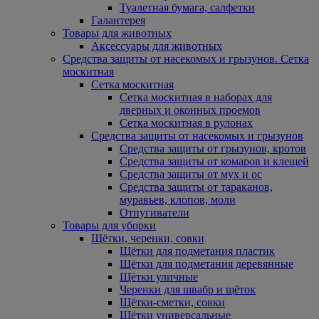
Туалетная бумага, салфетки
Галантерея
Товары для животных
Аксессуары для животных
Средства защиты от насекомых и грызунов. Сетка
москитная
Сетка москитная
Сетка москитная в наборах для
дверных и оконных проемов
Сетка москитная в рулонах
Средства защиты от насекомых и грызунов
Средства защиты от грызунов, кротов
Средства защиты от комаров и клещей
Средства защиты от мух и ос
Средства защиты от тараканов,
муравьев, клопов, моли
Отпугиватели
Товары для уборки
Щётки, черенки, совки
Щётки для подметания пластик
Щётки для подметания деревянные
Щётки уличные
Черенки для швабр и щёток
Щётки-сметки, совки
Щётки универсальные