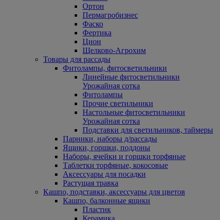
Ортон
Пермагробизнес
Фаско
Фертика
Цион
Щелково-Агрохим
Товары для рассады
Фитолампы, фитосветильники
Линейные фитосветильники
Урожайная сотка
Фитолампы
Прочие светильники
Настольные фитосветильники
Урожайная сотка
Подставки для светильников, таймеры
Парники, наборы д/рассады
Ящики, горшки, поддоны
Наборы, ячейки и горшки торфяные
Таблетки торфяные, кокосовые
Аксессуары для посадки
Растущая травка
Кашпо, подставки, аксессуары для цветов
Кашпо, балконные ящики
Пластик
Керамика