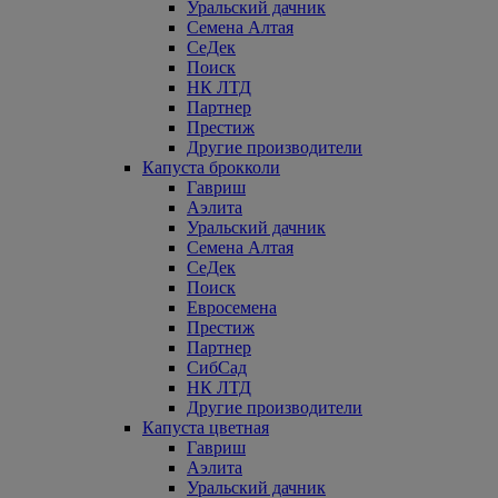
Уральский дачник
Семена Алтая
СеДек
Поиск
НК ЛТД
Партнер
Престиж
Другие производители
Капуста брокколи
Гавриш
Аэлита
Уральский дачник
Семена Алтая
СеДек
Поиск
Евросемена
Престиж
Партнер
СибСад
НК ЛТД
Другие производители
Капуста цветная
Гавриш
Аэлита
Уральский дачник