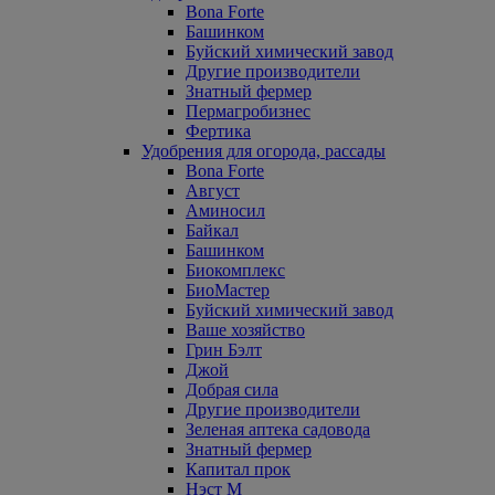
Bona Forte
Башинком
Буйский химический завод
Другие производители
Знатный фермер
Пермагробизнес
Фертика
Удобрения для огорода, рассады
Bona Forte
Август
Аминосил
Байкал
Башинком
Биокомплекс
БиоМастер
Буйский химический завод
Ваше хозяйство
Грин Бэлт
Джой
Добрая сила
Другие производители
Зеленая аптека садовода
Знатный фермер
Капитал прок
Нэст М