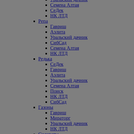
Семена Алтая
СеДек
НК ЛТД
Репа
Гавриш
Аэлита
Уральский дачник
СибСад
Семена Алтая
НК ЛТД
Редька
СеДек
Гавриш
Аэлита
Уральский дачник
Семена Алтая
Поиск
НК ЛТД
СибСад
Газоны
Гавриш
Мираторг
Уральский дачник
НК ЛТД