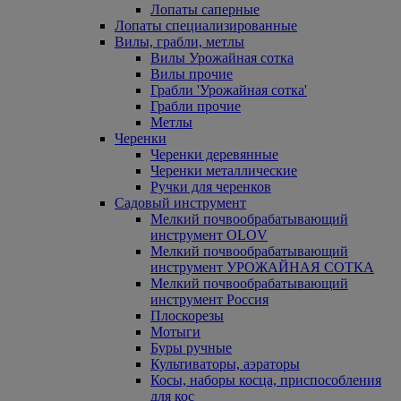
Лопаты саперные
Лопаты специализированные
Вилы, грабли, метлы
Вилы Урожайная сотка
Вилы прочие
Грабли 'Урожайная сотка'
Грабли прочие
Метлы
Черенки
Черенки деревянные
Черенки металлические
Ручки для черенков
Садовый инструмент
Мелкий почвообрабатывающий
инструмент OLOV
Мелкий почвообрабатывающий
инструмент УРОЖАЙНАЯ СОТКА
Мелкий почвообрабатывающий
инструмент Россия
Плоскорезы
Мотыги
Буры ручные
Культиваторы, аэраторы
Косы, наборы косца, приспособления
для кос