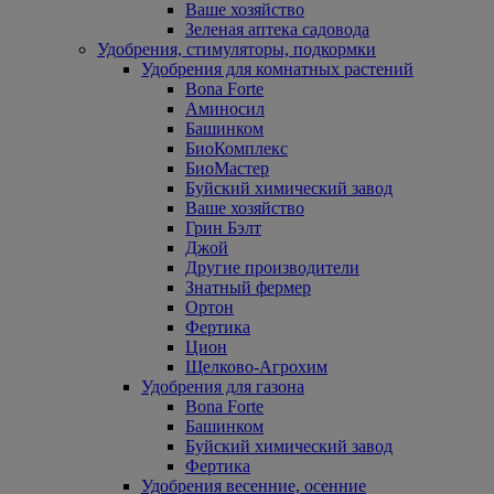
Ваше хозяйство
Зеленая аптека садовода
Удобрения, стимуляторы, подкормки
Удобрения для комнатных растений
Bona Forte
Аминосил
Башинком
БиоКомплекс
БиоМастер
Буйский химический завод
Ваше хозяйство
Грин Бэлт
Джой
Другие производители
Знатный фермер
Ортон
Фертика
Цион
Щелково-Агрохим
Удобрения для газона
Bona Forte
Башинком
Буйский химический завод
Фертика
Удобрения весенние, осенние