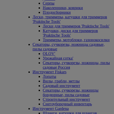
Серпы
Наколенники, коврики
Плодосборники
Лески, триммеры, катушки для триммеров
'Praktische Tools'
Лески для триммеров 'Praktische Tools'
Катушки, диски для триммеров
'Praktische Tools'
Триммеры, мотоблоки, газонокосилки
Секаторы, сучкорезы, ножницы садовые,
пилы садовые
OLOV'
Урожайная сотка'
Секаторы, сучкорезы, ножницы, пилы
садовые Россия
Инструмент Fiskars
Лопаты
Вилы, грабли, метлы
Садовый инструмент
Секаторы, сучкорезы, ножницы
бордюрные, пилы садовые
Строительный инструмент
Снегоуборочный инвентарь
Инструмент Gardena
Шланги, катушки для шлангов