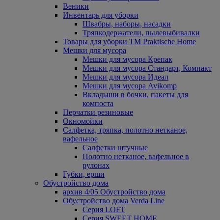
Веники
Инвентарь для уборки
Швабры, наборы, насадки
Тряпкодержатели, пылевыбивалки
Товары для уборки ТМ Praktische Home
Мешки для мусора
Мешки для мусора Крепак
Мешки для мусора Стандарт, Компакт
Мешки для мусора Идеал
Мешки для мусора Avikomp
Вкладыши в бочки, пакеты для
компоста
Перчатки резиновые
Окномойки
Салфетка, тряпка, полотно нетканое,
вафельное
Салфетки штучные
Полотно нетканое, вафельное в
рулонах
Губки, ерши
Обустройство дома
архив 4/05 Обустройство дома
Обустройство дома Verda Line
Серия LOFT
Серия SWEET HOME