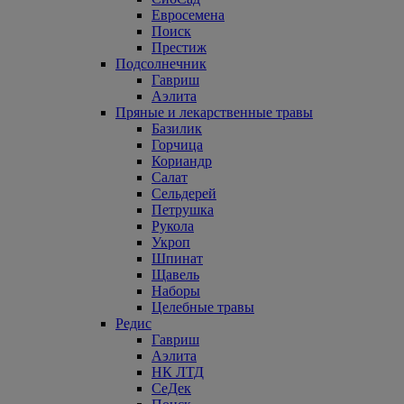
Евросемена
Поиск
Престиж
Подсолнечник
Гавриш
Аэлита
Пряные и лекарственные травы
Базилик
Горчица
Кориандр
Салат
Сельдерей
Петрушка
Рукола
Укроп
Шпинат
Щавель
Наборы
Целебные травы
Редис
Гавриш
Аэлита
НК ЛТД
СеДек