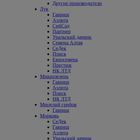
Другие производители
Лук
Гавриш
Аэлита
СибСад
Партнер
Уральский дачник
Семена Алтая
СеДек
Поиск
Евросемена
Престиж
НК ЛТД
Микрозелень
Гавриш
Аэлита
Поиск
НК ЛТД
Мицелий грибов
Гавриш
Морковь
СеДек
Гавриш
Аэлита
Уральский дачник