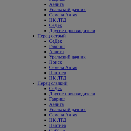
Аэлита
Уральский дачник
Семена Алтая
НК ЛТД
СеДек
Другие производители
Перец острый
СеДек
Гавриш
Аэлита
Уральский дачник
Поиск
Семена Алтая
Партнер
НК ЛТД
Перец сладкий
СеДек
Другие производители
Гавриш
Аэлита
Уральский дачник
Семена Алтая
НК ЛТД
Партнер
СибСад