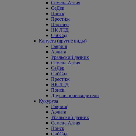
Семена Алтая
СеДек
Поиск
Престиж
Партнер
НК ЛТД
СибСад
Капуста (другие виды)
Гавриш
Аэлита
Уральский дачник
Семена Алтая
СеДек
СибСад
Престиж
НК ЛТД
Поиск
Другие производители
Кукуруза
Гавриш
Аэлита
Уральский дачник
Семена Алтая
Поиск
СибСад