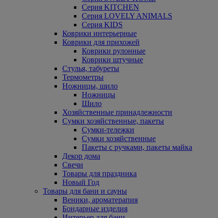
Серия KITCHEN
Серия LOVELY ANIMALS
Серия KIDS
Коврики интерьерные
Коврики для прихожей
Коврики рулонные
Коврики штучные
Стулья, табуреты
Термометры
Ножницы, шило
Ножницы
Шило
Хозяйственные принадлежности
Сумки хозяйственные, пакеты
Сумки-тележки
Сумки хозяйственные
Пакеты с ручками, пакеты майка
Декор дома
Свечи
Товары для праздника
Новый Год
Товары для бани и сауны
Веники, ароматерапия
Бондарные изделия
Интерьер для бани