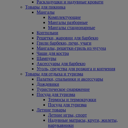
Раскладушки и надувные кровати
Товары для пикника
Мангалы
Комплектующие
Мангалы разборные
Мангалы стационарные
Коптильни
Решетки, жаровни для барбекю
Грили барбекю, печи, учаги
Мангалы, решетки-гриль из чугуна
Чаши для костра
Шампуры
Аксессуары для барбекю
Уголь, средства для розжига и копчения
Товары для отдыха и туризма
Палатки, спальники и аксессуары
Дождевики
Туристическое снаряжение
Посуда для туризма
Термосы и термокружки
Посуда для туризма
Летние товары
Летние игры, спорт
Надувные матрасы, круги, жилеты,
нарукавники