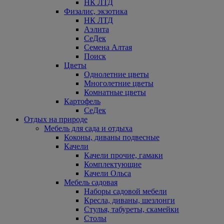
НК ЛТД
Физалис, экзотика
НК ЛТД
Аэлита
СеДек
Семена Алтая
Поиск
Цветы
Однолетние цветы
Многолетние цветы
Комнатные цветы
Картофель
СеДек
Отдых на природе
Мебель для сада и отдыха
Коконы, диваны подвесные
Качели
Качели прочие, гамаки
Комплектующие
Качели Ольса
Мебель садовая
Наборы садовой мебели
Кресла, диваны, шезлонги
Стулья, табуреты, скамейки
Столы