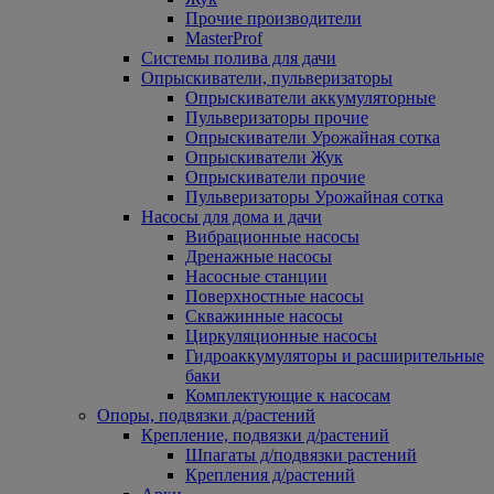
Прочие производители
MasterProf
Системы полива для дачи
Опрыскиватели, пульверизаторы
Опрыскиватели аккумуляторные
Пульверизаторы прочие
Опрыскиватели Урожайная сотка
Опрыскиватели Жук
Опрыскиватели прочие
Пульверизаторы Урожайная сотка
Насосы для дома и дачи
Вибрационные насосы
Дренажные насосы
Насосные станции
Поверхностные насосы
Скважинные насосы
Циркуляционные насосы
Гидроаккумуляторы и расширительные
баки
Комплектующие к насосам
Опоры, подвязки д/растений
Крепление, подвязки д/растений
Шпагаты д/подвязки растений
Крепления д/растений