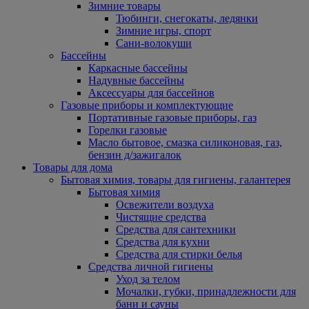
Зимние товары
Тюбинги, снегокаты, ледянки
Зимние игры, спорт
Сани-волокуши
Бассейны
Каркасные бассейны
Надувные бассейны
Аксессуары для бассейнов
Газовые приборы и комплектующие
Портативные газовые приборы, газ
Горелки газовые
Масло бытовое, смазка силиконовая, газ,
бензин д/зажигалок
Товары для дома
Бытовая химия, товары для гигиены, галантерея
Бытовая химия
Освежители воздуха
Чистящие средства
Средства для сантехники
Средства для кухни
Средства для стирки белья
Средства личной гигиены
Уход за телом
Мочалки, губки, принадлежности для
бани и сауны