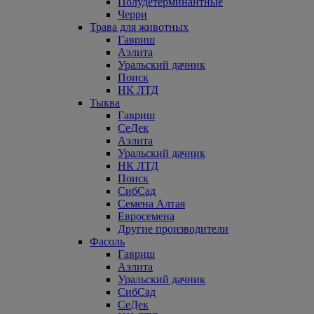
Полудетерминантные
Черри
Трава для животных
Гавриш
Аэлита
Уральский дачник
Поиск
НК ЛТД
Тыква
Гавриш
СеДек
Аэлита
Уральский дачник
НК ЛТД
Поиск
СибСад
Семена Алтая
Евросемена
Другие производители
Фасоль
Гавриш
Аэлита
Уральский дачник
СибСад
СеДек