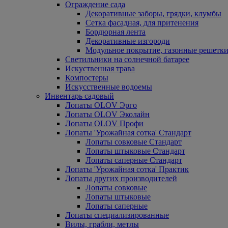
Ограждение сада
Декоративные заборы, грядки, клумбы
Сетка фасадная, для притенения
Бордюрная лента
Декоративные изгороди
Модульное покрытие, газонные решетки
Светильники на солнечной батарее
Искуственная трава
Компостеры
Искусственные водоемы
Инвентарь садовый
Лопаты OLOV Эрго
Лопаты OLOV Эколайн
Лопаты OLOV Профи
Лопаты 'Урожайная сотка' Стандарт
Лопаты совковые Стандарт
Лопаты штыковые Стандарт
Лопаты саперные Стандарт
Лопаты 'Урожайная сотка' Практик
Лопаты других производителей
Лопаты совковые
Лопаты штыковые
Лопаты саперные
Лопаты специализированные
Вилы, грабли, метлы