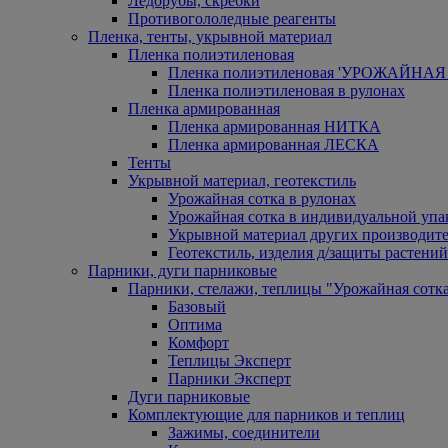
Ледорубы, скребки
Противогололедные реагенты
Пленка, тенты, укрывной материал
Пленка полиэтиленовая
Пленка полиэтиленовая 'УРОЖАЙНАЯ 
Пленка полиэтиленовая в рулонах
Пленка армированная
Пленка армированная НИТКА
Пленка армированная ЛЕСКА
Тенты
Укрывной материал, геотекстиль
Урожайная сотка в рулонах
Урожайная сотка в индивидуальной упа
Укрывной материал других производит
Геотекстиль, изделия д/защиты растений
Парники, дуги парниковые
Парники, стелажи, теплицы "Урожайная сотк
Базовый
Оптима
Комфорт
Теплицы Эксперт
Парники Эксперт
Дуги парниковые
Комплектующие для парников и теплиц
Зажимы, соединители