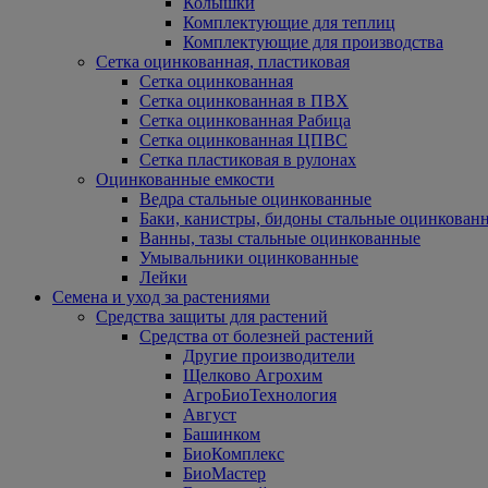
Колышки
Комплектующие для теплиц
Комплектующие для производства
Сетка оцинкованная, пластиковая
Сетка оцинкованная
Сетка оцинкованная в ПВХ
Сетка оцинкованная Рабица
Сетка оцинкованная ЦПВС
Сетка пластиковая в рулонах
Оцинкованные емкости
Ведра стальные оцинкованные
Баки, канистры, бидоны стальные оцинкован
Ванны, тазы стальные оцинкованные
Умывальники оцинкованные
Лейки
Семена и уход за растениями
Средства защиты для растений
Средства от болезней растений
Другие производители
Щелково Агрохим
АгроБиоТехнология
Август
Башинком
БиоКомплекс
БиоМастер