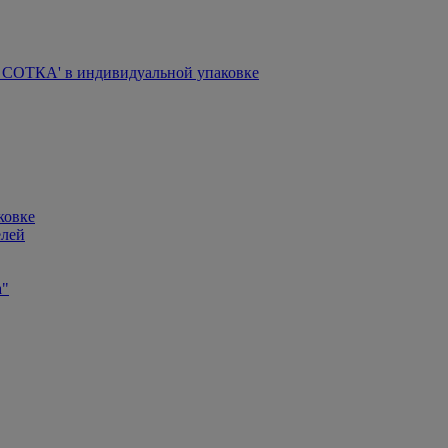
СОТКА' в индивидуальной упаковке
ковке
елей
а"