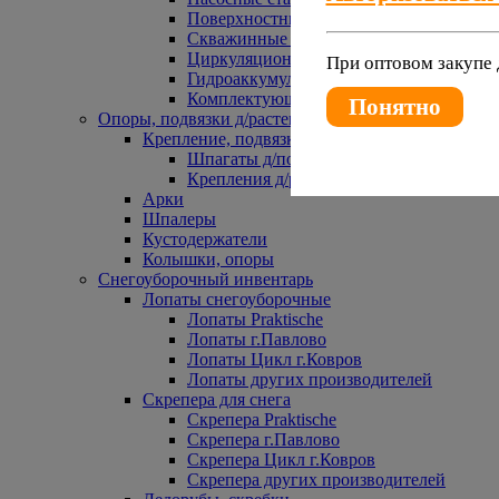
Поверхностные насосы
Скважинные насосы
Циркуляционные насосы
При оптовом закупе 
Гидроаккумуляторы и расширительные 
Комплектующие к насосам
Понятно
Опоры, подвязки д/растений
Крепление, подвязки д/растений
Шпагаты д/подвязки растений
Крепления д/растений
Арки
Шпалеры
Кустодержатели
Колышки, опоры
Снегоуборочный инвентарь
Лопаты снегоуборочные
Лопаты Praktische
Лопаты г.Павлово
Лопаты Цикл г.Ковров
Лопаты других производителей
Скрепера для снега
Скрепера Praktische
Скрепера г.Павлово
Скрепера Цикл г.Ковров
Скрепера других производителей