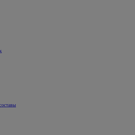
к
составы