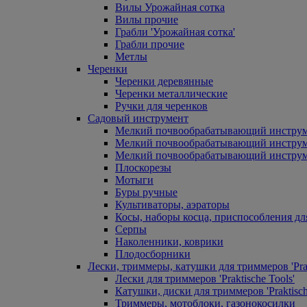
Вилы Урожайная сотка
Вилы прочие
Грабли 'Урожайная сотка'
Грабли прочие
Метлы
Черенки
Черенки деревянные
Черенки металлические
Ручки для черенков
Садовый инструмент
Мелкий почвообрабатывающий инстру
Мелкий почвообрабатывающий инст
Мелкий почвообрабатывающий инструм
Плоскорезы
Мотыги
Буры ручные
Культиваторы, аэраторы
Косы, наборы косца, приспособления дл
Серпы
Наколенники, коврики
Плодосборники
Лески, триммеры, катушки для триммеров 'Prak
Лески для триммеров 'Praktische Tools'
Катушки, диски для триммеров 'Praktisch
Триммеры, мотоблоки, газонокосилки