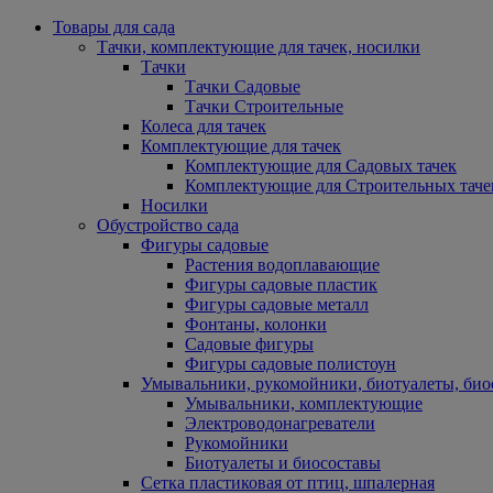
Товары для сада
Тачки, комплектующие для тачек, носилки
Тачки
Тачки Садовые
Тачки Строительные
Колеса для тачек
Комплектующие для тачек
Комплектующие для Садовых тачек
Комплектующие для Строительных таче
Носилки
Обустройство сада
Фигуры садовые
Растения водоплавающие
Фигуры садовые пластик
Фигуры садовые металл
Фонтаны, колонки
Садовые фигуры
Фигуры садовые полистоун
Умывальники, рукомойники, биотуалеты, био
Умывальники, комплектующие
Электроводонагреватели
Рукомойники
Биотуалеты и биосоставы
Сетка пластиковая от птиц, шпалерная