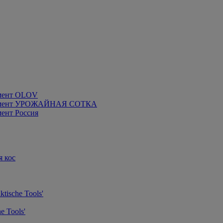
мент OLOV
румент УРОЖАЙНАЯ СОТКА
ент Россия
я кос
tische Tools'
e Tools'