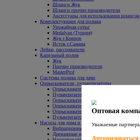
Шланги Жук
Шланги прочие производители
Аксессуары для использования шлангов
Комплектующие для полива
Урожайная сотка'
Medalyan (Турция)
Жук г.Ковров
Исток г.Самара
Лейки, рассеиватели
Капельный полив
Жук
Прочие производители
MasterProf
Системы полива для дачи
Опрыскиватели, пульверизаторы
Опрыскиватели аккумуляторные
Пульверизаторы прочие
Опрыскиватели Урожайная сотка
Опрыскиватели Жук
Оптовая комп
Опрыскиватели прочие
Пульверизаторы Урожайная сотка
Насосы для дома и дачи
Уважаемые партнеры,
Вибрационные насосы
Дренажные насосы
Авторизоваться
Насосные станции