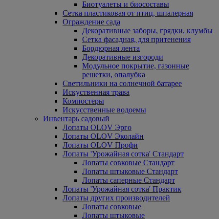
Биотуалеты и биосоставы
Сетка пластиковая от птиц, шпалерная
Ограждение сада
Декоративные заборы, грядки, клумбы
Сетка фасадная, для притенения
Бордюрная лента
Декоративные изгороди
Модульное покрытие, газонные
решетки, опалубка
Светильники на солнечной батарее
Искуственная трава
Компостеры
Искусственные водоемы
Инвентарь садовый
Лопаты OLOV Эрго
Лопаты OLOV Эколайн
Лопаты OLOV Профи
Лопаты 'Урожайная сотка' Стандарт
Лопаты совковые Стандарт
Лопаты штыковые Стандарт
Лопаты саперные Стандарт
Лопаты 'Урожайная сотка' Практик
Лопаты других производителей
Лопаты совковые
Лопаты штыковые