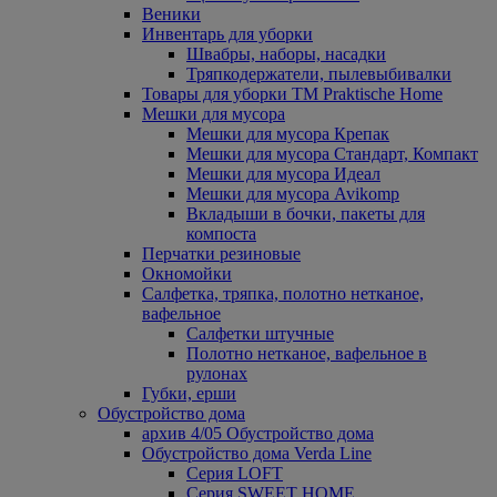
Веники
Инвентарь для уборки
Швабры, наборы, насадки
Тряпкодержатели, пылевыбивалки
Товары для уборки ТМ Praktische Home
Мешки для мусора
Мешки для мусора Крепак
Мешки для мусора Стандарт, Компакт
Мешки для мусора Идеал
Мешки для мусора Avikomp
Вкладыши в бочки, пакеты для
компоста
Перчатки резиновые
Окномойки
Салфетка, тряпка, полотно нетканое,
вафельное
Салфетки штучные
Полотно нетканое, вафельное в
рулонах
Губки, ерши
Обустройство дома
архив 4/05 Обустройство дома
Обустройство дома Verda Line
Серия LOFT
Серия SWEET HOME