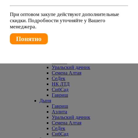
Гавриш
Аэлита
Уральский дачник
При оптовом закупе действуют дополнительные
СеДек
скидки. Подробности уточняйте у Вашего
Евросемена
менеджера.
Брюква
Гавриш
Понятно
СеДек
Уральский дачник
СибСад
Горох
Аэлита
Уральский дачник
Семена Алтая
СеДек
НК ЛТД
СибСад
Гавриш
Дыня
Гавриш
Аэлита
Уральский дачник
Семена Алтая
СеДек
СибСад