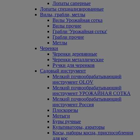
Лопаты саперные
Лопаты специализированные
Вилы, грабли, метлы
Вилы Урожайная сотка
Вилы прочие
Грабли 'Урожайная сотка'
Грабли прочие
Метлы
Черенки
Черенки деревянные
Черенки металлические
Ручки для черенков
Садовый инструмент
Мелкий почвообрабатывающий
инструмент OLOV
Мелкий почвообрабатывающий
инструмент УРОЖАЙНАЯ СОТКА
Мелкий почвообрабатывающий
инструмент Россия
Плоскорезы
Мотыги
Буры ручные
Культиваторы, аэраторы
Косы, наборы косца, приспособления
для кос