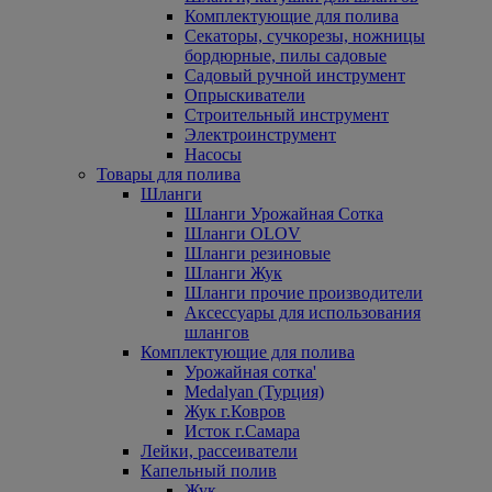
Комплектующие для полива
Секаторы, сучкорезы, ножницы
бордюрные, пилы садовые
Садовый ручной инструмент
Опрыскиватели
Строительный инструмент
Электроинструмент
Насосы
Товары для полива
Шланги
Шланги Урожайная Сотка
Шланги OLOV
Шланги резиновые
Шланги Жук
Шланги прочие производители
Аксессуары для использования
шлангов
Комплектующие для полива
Урожайная сотка'
Medalyan (Турция)
Жук г.Ковров
Исток г.Самара
Лейки, рассеиватели
Капельный полив
Жук