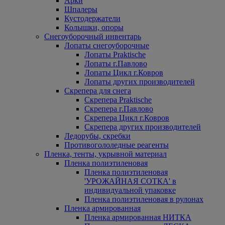
Арки
Шпалеры
Кустодержатели
Колышки, опоры
Снегоуборочный инвентарь
Лопаты снегоуборочные
Лопаты Praktische
Лопаты г.Павлово
Лопаты Цикл г.Ковров
Лопаты других производителей
Скрепера для снега
Скрепера Praktische
Скрепера г.Павлово
Скрепера Цикл г.Ковров
Скрепера других производителей
Ледорубы, скребки
Противогололедные реагенты
Пленка, тенты, укрывной материал
Пленка полиэтиленовая
Пленка полиэтиленовая
'УРОЖАЙНАЯ СОТКА' в
индивидуальной упаковке
Пленка полиэтиленовая в рулонах
Пленка армированная
Пленка армированная НИТКА