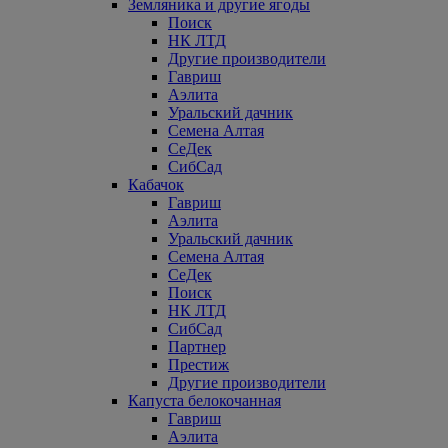
Земляника и другие ягоды
Поиск
НК ЛТД
Другие производители
Гавриш
Аэлита
Уральский дачник
Семена Алтая
СеДек
СибСад
Кабачок
Гавриш
Аэлита
Уральский дачник
Семена Алтая
СеДек
Поиск
НК ЛТД
СибСад
Партнер
Престиж
Другие производители
Капуста белокочанная
Гавриш
Аэлита