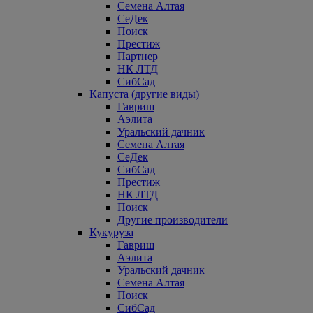
Семена Алтая
СеДек
Поиск
Престиж
Партнер
НК ЛТД
СибСад
Капуста (другие виды)
Гавриш
Аэлита
Уральский дачник
Семена Алтая
СеДек
СибСад
Престиж
НК ЛТД
Поиск
Другие производители
Кукуруза
Гавриш
Аэлита
Уральский дачник
Семена Алтая
Поиск
СибСад