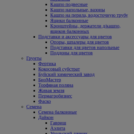
Кашпо подвесные
Кашпо напольные, вазоны
Кашпо на перила, водосточную трубу
Ящики балконные
Кронштейны, держатели д/кашпо,
ящиков балконных
Подставки и аксессуары для цветов
Опоры, шпалеры для цветов
Подставки для цветов напольные
Поддоны для цветов
Грунты
Фертика
Кокосовый субстрат
Буйский химический завод
БиоМастер
Торфяная поляна
Живая земля
Пермагробизнес
Фаско
Семена
Семена балконные
Дайкон
Гавриш
Аэлита
Уральский дачник