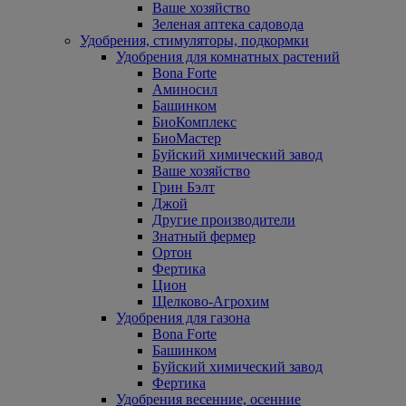
Ваше хозяйство
Зеленая аптека садовода
Удобрения, стимуляторы, подкормки
Удобрения для комнатных растений
Bona Forte
Аминосил
Башинком
БиоКомплекс
БиоМастер
Буйский химический завод
Ваше хозяйство
Грин Бэлт
Джой
Другие производители
Знатный фермер
Ортон
Фертика
Цион
Щелково-Агрохим
Удобрения для газона
Bona Forte
Башинком
Буйский химический завод
Фертика
Удобрения весенние, осенние