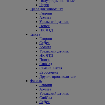
Полудетерминантные
Черри
Трава для животных
Гавриш
Аэлита
Уральский дачник
Поиск
НК ЛТД
Тыква
Гавриш
СеДек
Аэлита
Уральский дачник
НК ЛТД
Поиск
СибСад
Семена Алтая
Евросемена
Другие производители
Фасоль
Гавриш
Аэлита
Уральский дачник
СибСад
СеДек