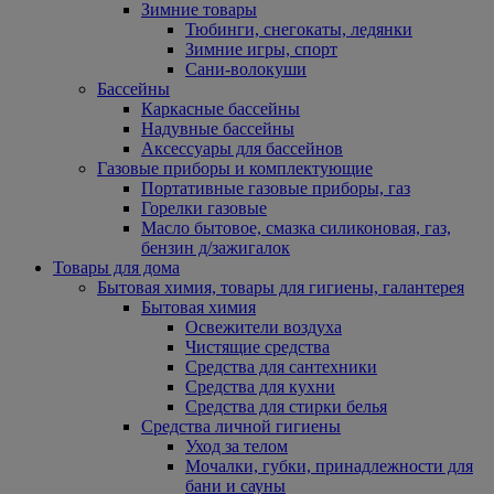
Зимние товары
Тюбинги, снегокаты, ледянки
Зимние игры, спорт
Сани-волокуши
Бассейны
Каркасные бассейны
Надувные бассейны
Аксессуары для бассейнов
Газовые приборы и комплектующие
Портативные газовые приборы, газ
Горелки газовые
Масло бытовое, смазка силиконовая, газ,
бензин д/зажигалок
Товары для дома
Бытовая химия, товары для гигиены, галантерея
Бытовая химия
Освежители воздуха
Чистящие средства
Средства для сантехники
Средства для кухни
Средства для стирки белья
Средства личной гигиены
Уход за телом
Мочалки, губки, принадлежности для
бани и сауны