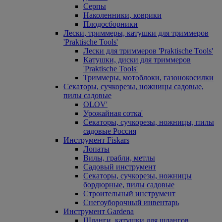
Серпы
Наколенники, коврики
Плодосборники
Лески, триммеры, катушки для триммеров
'Praktische Tools'
Лески для триммеров 'Praktische Tools'
Катушки, диски для триммеров
'Praktische Tools'
Триммеры, мотоблоки, газонокосилки
Секаторы, сучкорезы, ножницы садовые,
пилы садовые
OLOV'
Урожайная сотка'
Секаторы, сучкорезы, ножницы, пилы
садовые Россия
Инструмент Fiskars
Лопаты
Вилы, грабли, метлы
Садовый инструмент
Секаторы, сучкорезы, ножницы
бордюрные, пилы садовые
Строительный инструмент
Снегоуборочный инвентарь
Инструмент Gardena
Шланги, катушки для шлангов