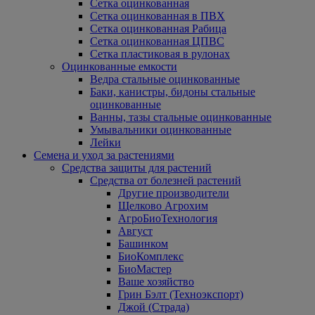
Сетка оцинкованная
Сетка оцинкованная в ПВХ
Сетка оцинкованная Рабица
Сетка оцинкованная ЦПВС
Сетка пластиковая в рулонах
Оцинкованные емкости
Ведра стальные оцинкованные
Баки, канистры, бидоны стальные
оцинкованные
Ванны, тазы стальные оцинкованные
Умывальники оцинкованные
Лейки
Семена и уход за растениями
Средства защиты для растений
Средства от болезней растений
Другие производители
Щелково Агрохим
АгроБиоТехнология
Август
Башинком
БиоКомплекс
БиоМастер
Ваше хозяйство
Грин Бэлт (Техноэкспорт)
Джой (Страда)