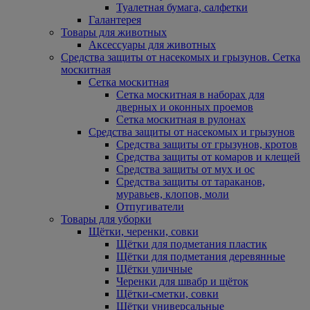
Туалетная бумага, салфетки
Галантерея
Товары для животных
Аксессуары для животных
Средства защиты от насекомых и грызунов. Сетка
москитная
Сетка москитная
Сетка москитная в наборах для
дверных и оконных проемов
Сетка москитная в рулонах
Средства защиты от насекомых и грызунов
Средства защиты от грызунов, кротов
Средства защиты от комаров и клещей
Средства защиты от мух и ос
Средства защиты от тараканов,
муравьев, клопов, моли
Отпугиватели
Товары для уборки
Щётки, черенки, совки
Щётки для подметания пластик
Щётки для подметания деревянные
Щётки уличные
Черенки для швабр и щёток
Щётки-сметки, совки
Щётки универсальные