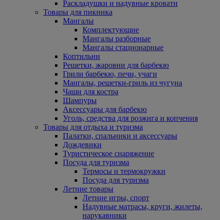
Раскладушки и надувные кровати
Товары для пикника
Мангалы
Комплектующие
Мангалы разборные
Мангалы стационарные
Коптильни
Решетки, жаровни для барбекю
Грили барбекю, печи, учаги
Мангалы, решетки-гриль из чугуна
Чаши для костра
Шампуры
Аксессуары для барбекю
Уголь, средства для розжига и копчения
Товары для отдыха и туризма
Палатки, спальники и аксессуары
Дождевики
Туристическое снаряжение
Посуда для туризма
Термосы и термокружки
Посуда для туризма
Летние товары
Летние игры, спорт
Надувные матрасы, круги, жилеты,
нарукавники