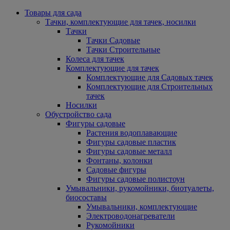
Товары для сада
Тачки, комплектующие для тачек, носилки
Тачки
Тачки Садовые
Тачки Строительные
Колеса для тачек
Комплектующие для тачек
Комплектующие для Садовых тачек
Комплектующие для Строительных
тачек
Носилки
Обустройство сада
Фигуры садовые
Растения водоплавающие
Фигуры садовые пластик
Фигуры садовые металл
Фонтаны, колонки
Садовые фигуры
Фигуры садовые полистоун
Умывальники, рукомойники, биотуалеты,
биосоставы
Умывальники, комплектующие
Электроводонагреватели
Рукомойники