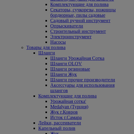
Комплектующие для полива
Секаторы, сучкорезы, ножницы
бордюрные, пилы садовые
Садовый ручной инструмент
Опрыскиватели
Строительный инструмент
Электроинструмент
Насосы
Товары для полива
Шланги
Шланги Урожайная Сотка
Шланги OLOV
Шланги резиновые
Шланги Жук
Шланги прочие производители
Аксессуары для использования
шлангов
Комплектующие для полива
Урожайная сотка'
Medalyan (Турция)
Жук г.Ковров
Исток г.Самара
Лейки, рассеиватели
Капельный полив
Жук