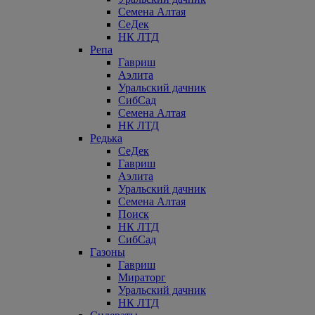
Семена Алтая
СеДек
НК ЛТД
Репа
Гавриш
Аэлита
Уральский дачник
СибСад
Семена Алтая
НК ЛТД
Редька
СеДек
Гавриш
Аэлита
Уральский дачник
Семена Алтая
Поиск
НК ЛТД
СибСад
Газоны
Гавриш
Мираторг
Уральский дачник
НК ЛТД