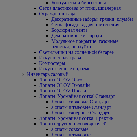
Биотуалеты и биосоставы
Сетка пластиковая от птиц, шпалерная
Ограждение сада
Декоративные заборы, грядки, клумбы
Сетка фасадная, для притенения
Бордюрная лента
Декоративные изгороди
Модульное покрытие, газонные
решетки, опалубка
Светильники на солнечной батарее
Искуственная трава
Компостеры
Искусственные водоемы
Инвентарь садовый
Лопаты OLOV Эрго
Лопаты OLOV Эколайн
Лопаты OLOV Профи
Лопаты 'Урожайная сотка' Стандарт
Лопаты совковые Стандарт
Лопаты штыковые Стандарт
Лопаты саперные Стандарт
Лопаты 'Урожайная сотка' Практик
Лопаты других производителей
Лопаты совковые
Лопаты штыковые