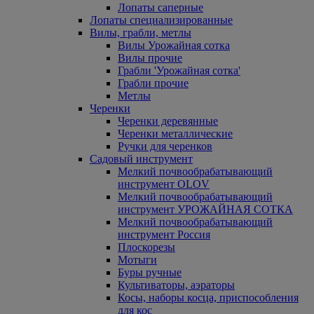
Лопаты саперные
Лопаты специализированные
Вилы, грабли, метлы
Вилы Урожайная сотка
Вилы прочие
Грабли 'Урожайная сотка'
Грабли прочие
Метлы
Черенки
Черенки деревянные
Черенки металлические
Ручки для черенков
Садовый инструмент
Мелкий почвообрабатывающий
инструмент OLOV
Мелкий почвообрабатывающий
инструмент УРОЖАЙНАЯ СОТКА
Мелкий почвообрабатывающий
инструмент Россия
Плоскорезы
Мотыги
Буры ручные
Культиваторы, аэраторы
Косы, наборы косца, приспособления
для кос