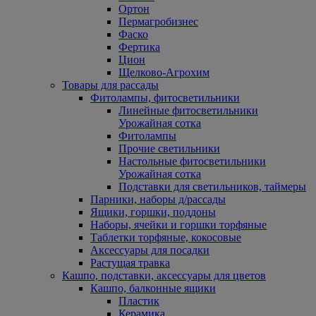
Ортон
Пермагробизнес
Фаско
Фертика
Цион
Щелково-Агрохим
Товары для рассады
Фитолампы, фитосветильники
Линейные фитосветильники
Урожайная сотка
Фитолампы
Прочие светильники
Настольные фитосветильники
Урожайная сотка
Подставки для светильников, таймеры
Парники, наборы д/рассады
Ящики, горшки, поддоны
Наборы, ячейки и горшки торфяные
Таблетки торфяные, кокосовые
Аксессуары для посадки
Растущая травка
Кашпо, подставки, аксессуары для цветов
Кашпо, балконные ящики
Пластик
Керамика