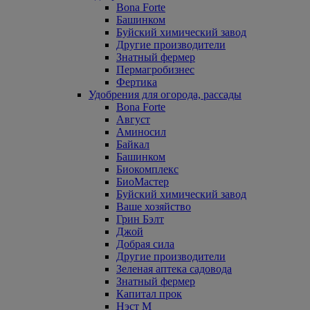
Bona Forte
Башинком
Буйский химический завод
Другие производители
Знатный фермер
Пермагробизнес
Фертика
Удобрения для огорода, рассады
Bona Forte
Август
Аминосил
Байкал
Башинком
Биокомплекс
БиоМастер
Буйский химический завод
Ваше хозяйство
Грин Бэлт
Джой
Добрая сила
Другие производители
Зеленая аптека садовода
Знатный фермер
Капитал прок
Нэст М