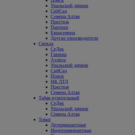
Поиск
Уральский дачник
СибСад
Семена Алтая
Престиж
Партнер
Евросемена
Другие производители
Свекла
СеДек
Гавриш
Аэлита
Уральский дачник
СибСад
Поиск
НК ЛТД
Престиж
Семена Алтая
Табак курительный
СеДек
Уральский дачник
Семена Алтая
Томат
Детерминантные
Индетерминантные