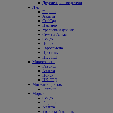
Другие производители
Лук
Гавриш
Аэлита
СибСад
Партнер
Уральский дачник
Семена Алтая
СеДек
Поиск
Евросемена
Престиж
НК ЛТД
Микрозелень
Гавриш
Аэлита
Поиск
НК ЛТД
Мицелий грибов
Гавриш
Морковь
СеДек
Гавриш
Аэлита
Уральский дачник