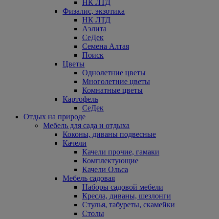
НК ЛТД
Физалис, экзотика
НК ЛТД
Аэлита
СеДек
Семена Алтая
Поиск
Цветы
Однолетние цветы
Многолетние цветы
Комнатные цветы
Картофель
СеДек
Отдых на природе
Мебель для сада и отдыха
Коконы, диваны подвесные
Качели
Качели прочие, гамаки
Комплектующие
Качели Ольса
Мебель садовая
Наборы садовой мебели
Кресла, диваны, шезлонги
Стулья, табуреты, скамейки
Столы