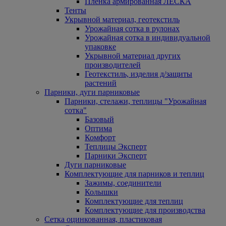
Пленка армированная ЛЕСКА
Тенты
Укрывной материал, геотекстиль
Урожайная сотка в рулонах
Урожайная сотка в индивидуальной
упаковке
Укрывной материал других
производителей
Геотекстиль, изделия д/защиты
растений
Парники, дуги парниковые
Парники, стелажи, теплицы "Урожайная
сотка"
Базовый
Оптима
Комфорт
Теплицы Эксперт
Парники Эксперт
Дуги парниковые
Комплектующие для парников и теплиц
Зажимы, соединители
Колышки
Комплектующие для теплиц
Комплектующие для производства
Сетка оцинкованная, пластиковая