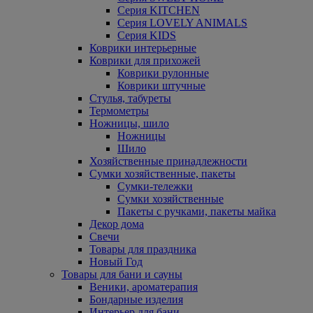
Серия KITCHEN
Серия LOVELY ANIMALS
Серия KIDS
Коврики интерьерные
Коврики для прихожей
Коврики рулонные
Коврики штучные
Стулья, табуреты
Термометры
Ножницы, шило
Ножницы
Шило
Хозяйственные принадлежности
Сумки хозяйственные, пакеты
Сумки-тележки
Сумки хозяйственные
Пакеты с ручками, пакеты майка
Декор дома
Свечи
Товары для праздника
Новый Год
Товары для бани и сауны
Веники, ароматерапия
Бондарные изделия
Интерьер для бани