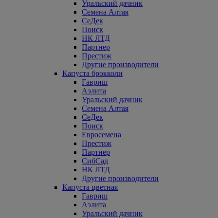
Уральский дачник
Семена Алтая
СеДек
Поиск
НК ЛТД
Партнер
Престиж
Другие производители
Капуста брокколи
Гавриш
Аэлита
Уральский дачник
Семена Алтая
СеДек
Поиск
Евросемена
Престиж
Партнер
СибСад
НК ЛТД
Другие производители
Капуста цветная
Гавриш
Аэлита
Уральский дачник