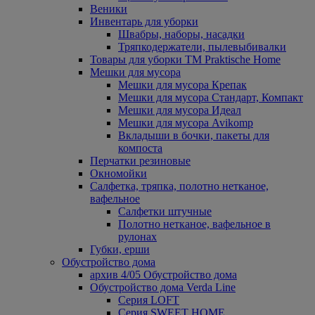
Веники
Инвентарь для уборки
Швабры, наборы, насадки
Тряпкодержатели, пылевыбивалки
Товары для уборки ТМ Praktische Home
Мешки для мусора
Мешки для мусора Крепак
Мешки для мусора Стандарт, Компакт
Мешки для мусора Идеал
Мешки для мусора Avikomp
Вкладыши в бочки, пакеты для
компоста
Перчатки резиновые
Окномойки
Салфетка, тряпка, полотно нетканое,
вафельное
Салфетки штучные
Полотно нетканое, вафельное в
рулонах
Губки, ерши
Обустройство дома
архив 4/05 Обустройство дома
Обустройство дома Verda Line
Серия LOFT
Серия SWEET HOME