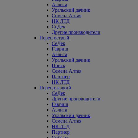
Аэлита
Уральский дачник
Семена Алтая
НК ЛТД
СеДек
Другие производители
Перец острый
СеДек
Гавриш
Аэлита
Уральский дачник
Поиск
Семена Алтая
Партнер
НК ЛТД
Перец сладкий
СеДек
Другие производители
Гавриш
Аэлита
Уральский дачник
Семена Алтая
НК ЛТД
Партнер
СибСад