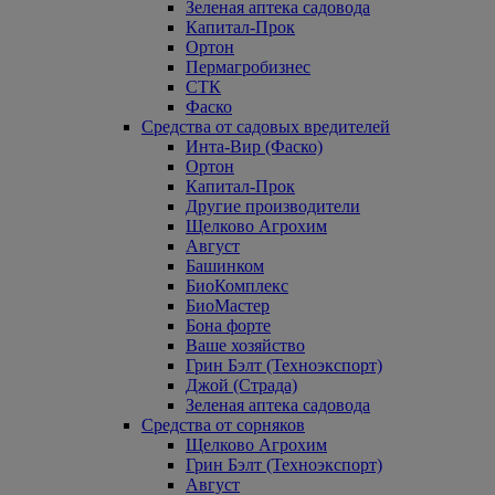
Зеленая аптека садовода
Капитал-Прок
Ортон
Пермагробизнес
СТК
Фаско
Средства от садовых вредителей
Инта-Вир (Фаско)
Ортон
Капитал-Прок
Другие производители
Щелково Агрохим
Август
Башинком
БиоКомплекс
БиоМастер
Бона форте
Ваше хозяйство
Грин Бэлт (Техноэкспорт)
Джой (Страда)
Зеленая аптека садовода
Средства от сорняков
Щелково Агрохим
Грин Бэлт (Техноэкспорт)
Август