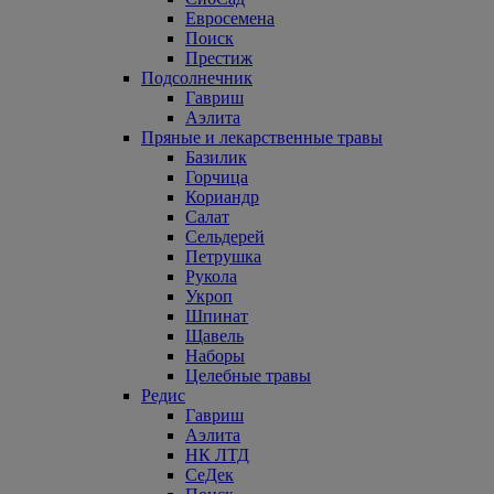
Евросемена
Поиск
Престиж
Подсолнечник
Гавриш
Аэлита
Пряные и лекарственные травы
Базилик
Горчица
Кориандр
Салат
Сельдерей
Петрушка
Рукола
Укроп
Шпинат
Щавель
Наборы
Целебные травы
Редис
Гавриш
Аэлита
НК ЛТД
СеДек