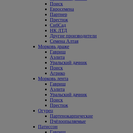
Поиск
Евросемена
Партнер
Престиж
СибСад
НК ЛТД
Другие производители
Семена Алтая
Морковь драже
Гавриш
Аэлита
Уральский дачник
Поиск
Агрико
Морковь лента
Гавриш
Аэлита
Уральский дачник
Поиск
Престиж
Огурец
Партенокарпические
Пчёлоопыляемые
Патиссон
Гавриш