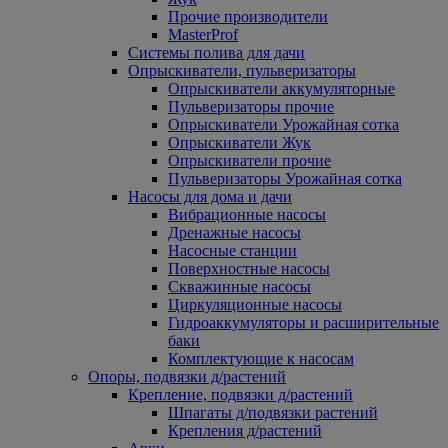
Прочие производители
MasterProf
Системы полива для дачи
Опрыскиватели, пульверизаторы
Опрыскиватели аккумуляторные
Пульверизаторы прочие
Опрыскиватели Урожайная сотка
Опрыскиватели Жук
Опрыскиватели прочие
Пульверизаторы Урожайная сотка
Насосы для дома и дачи
Вибрационные насосы
Дренажные насосы
Насосные станции
Поверхностные насосы
Скважинные насосы
Циркуляционные насосы
Гидроаккумуляторы и расширительные
баки
Комплектующие к насосам
Опоры, подвязки д/растений
Крепление, подвязки д/растений
Шпагаты д/подвязки растений
Крепления д/растений