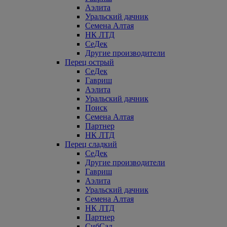
Аэлита
Уральский дачник
Семена Алтая
НК ЛТД
СеДек
Другие производители
Перец острый
СеДек
Гавриш
Аэлита
Уральский дачник
Поиск
Семена Алтая
Партнер
НК ЛТД
Перец сладкий
СеДек
Другие производители
Гавриш
Аэлита
Уральский дачник
Семена Алтая
НК ЛТД
Партнер
СибСад