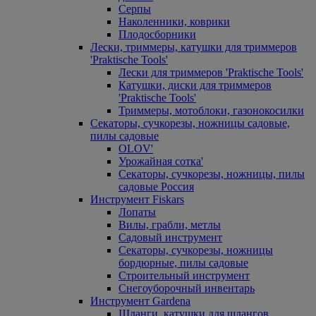
Серпы
Наколенники, коврики
Плодосборники
Лески, триммеры, катушки для триммеров
'Praktische Tools'
Лески для триммеров 'Praktische Tools'
Катушки, диски для триммеров
'Praktische Tools'
Триммеры, мотоблоки, газонокосилки
Секаторы, сучкорезы, ножницы садовые,
пилы садовые
OLOV'
Урожайная сотка'
Секаторы, сучкорезы, ножницы, пилы
садовые Россия
Инструмент Fiskars
Лопаты
Вилы, грабли, метлы
Садовый инструмент
Секаторы, сучкорезы, ножницы
бордюрные, пилы садовые
Строительный инструмент
Снегоуборочный инвентарь
Инструмент Gardena
Шланги, катушки для шлангов