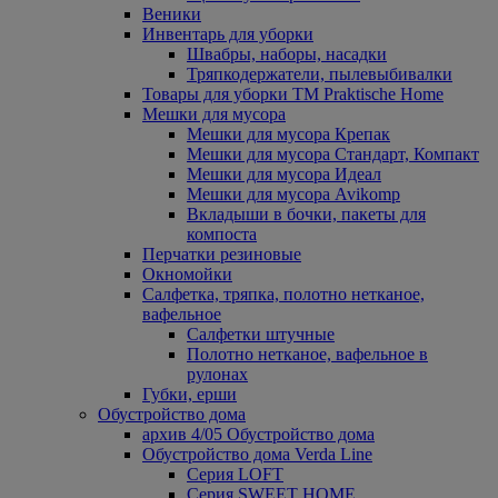
Веники
Инвентарь для уборки
Швабры, наборы, насадки
Тряпкодержатели, пылевыбивалки
Товары для уборки ТМ Praktische Home
Мешки для мусора
Мешки для мусора Крепак
Мешки для мусора Стандарт, Компакт
Мешки для мусора Идеал
Мешки для мусора Avikomp
Вкладыши в бочки, пакеты для
компоста
Перчатки резиновые
Окномойки
Салфетка, тряпка, полотно нетканое,
вафельное
Салфетки штучные
Полотно нетканое, вафельное в
рулонах
Губки, ерши
Обустройство дома
архив 4/05 Обустройство дома
Обустройство дома Verda Line
Серия LOFT
Серия SWEET HOME