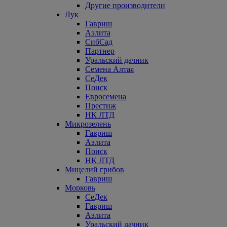
Другие производители
Лук
Гавриш
Аэлита
СибСад
Партнер
Уральский дачник
Семена Алтая
СеДек
Поиск
Евросемена
Престиж
НК ЛТД
Микрозелень
Гавриш
Аэлита
Поиск
НК ЛТД
Мицелий грибов
Гавриш
Морковь
СеДек
Гавриш
Аэлита
Уральский дачник