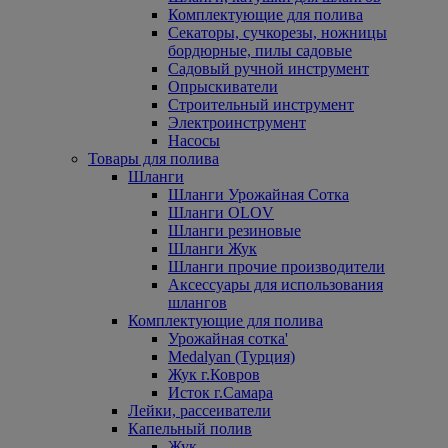
Комплектующие для полива
Секаторы, сучкорезы, ножницы
бордюрные, пилы садовые
Садовый ручной инструмент
Опрыскиватели
Строительный инструмент
Электроинструмент
Насосы
Товары для полива
Шланги
Шланги Урожайная Сотка
Шланги OLOV
Шланги резиновые
Шланги Жук
Шланги прочие производители
Аксессуары для использования
шлангов
Комплектующие для полива
Урожайная сотка'
Medalyan (Турция)
Жук г.Ковров
Исток г.Самара
Лейки, рассеиватели
Капельный полив
Жук