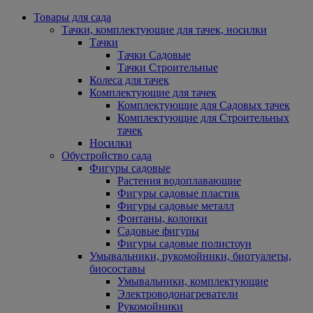
Товары для сада
Тачки, комплектующие для тачек, носилки
Тачки
Тачки Садовые
Тачки Строительные
Колеса для тачек
Комплектующие для тачек
Комплектующие для Садовых тачек
Комплектующие для Строительных
тачек
Носилки
Обустройство сада
Фигуры садовые
Растения водоплавающие
Фигуры садовые пластик
Фигуры садовые металл
Фонтаны, колонки
Садовые фигуры
Фигуры садовые полистоун
Умывальники, рукомойники, биотуалеты,
биосоставы
Умывальники, комплектующие
Электроводонагреватели
Рукомойники