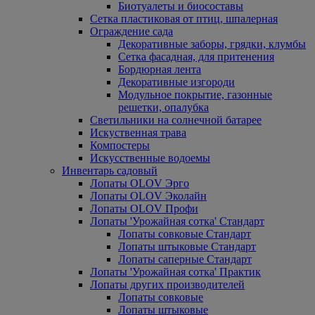
Биотуалеты и биосоставы
Сетка пластиковая от птиц, шпалерная
Ограждение сада
Декоративные заборы, грядки, клумбы
Сетка фасадная, для притенения
Бордюрная лента
Декоративные изгороди
Модульное покрытие, газонные
решетки, опалубка
Светильники на солнечной батарее
Искуственная трава
Компостеры
Искусственные водоемы
Инвентарь садовый
Лопаты OLOV Эрго
Лопаты OLOV Эколайн
Лопаты OLOV Профи
Лопаты 'Урожайная сотка' Стандарт
Лопаты совковые Стандарт
Лопаты штыковые Стандарт
Лопаты саперные Стандарт
Лопаты 'Урожайная сотка' Практик
Лопаты других производителей
Лопаты совковые
Лопаты штыковые