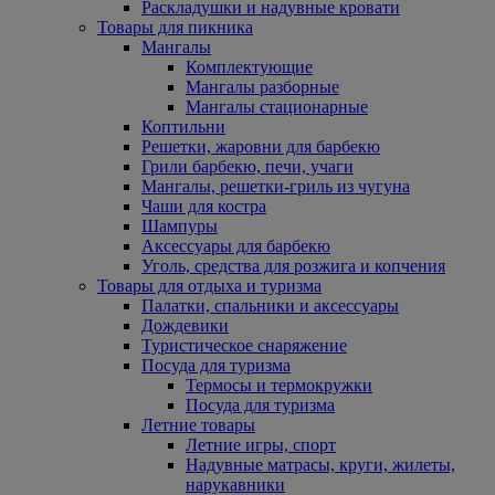
Раскладушки и надувные кровати
Товары для пикника
Мангалы
Комплектующие
Мангалы разборные
Мангалы стационарные
Коптильни
Решетки, жаровни для барбекю
Грили барбекю, печи, учаги
Мангалы, решетки-гриль из чугуна
Чаши для костра
Шампуры
Аксессуары для барбекю
Уголь, средства для розжига и копчения
Товары для отдыха и туризма
Палатки, спальники и аксессуары
Дождевики
Туристическое снаряжение
Посуда для туризма
Термосы и термокружки
Посуда для туризма
Летние товары
Летние игры, спорт
Надувные матрасы, круги, жилеты,
нарукавники