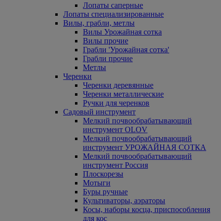
Лопаты саперные
Лопаты специализированные
Вилы, грабли, метлы
Вилы Урожайная сотка
Вилы прочие
Грабли 'Урожайная сотка'
Грабли прочие
Метлы
Черенки
Черенки деревянные
Черенки металлические
Ручки для черенков
Садовый инструмент
Мелкий почвообрабатывающий
инструмент OLOV
Мелкий почвообрабатывающий
инструмент УРОЖАЙНАЯ СОТКА
Мелкий почвообрабатывающий
инструмент Россия
Плоскорезы
Мотыги
Буры ручные
Культиваторы, аэраторы
Косы, наборы косца, приспособления
для кос