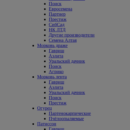
Поиск
Евросемена
Партнер
Престиж
СибСад
НК ЛТД
Другие производители
Семена Алтая
Морковь драже
Гавриш
Аэлита
Уральский дачник
Поиск
Агрико
Морковь лента
Гавриш
Аэлита
Уральский дачник
Поиск
Престиж
Огурец
Партенокарпические
Пчёлоопыляемые
Патиссон
Гавриш