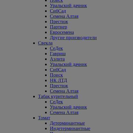
Поиск
Уральский дачник
СибСад
Семена Алтая
Престиж
Партнер
Евросемена
Другие производители
Свекла
СеДек
Гавриш
Аэлита
Уральский дачник
СибСад
Поиск
НК ЛТД
Престиж
Семена Алтая
Табак курительный
СеДек
Уральский дачник
Семена Алтая
Томат
Детерминантные
Индетерминантные