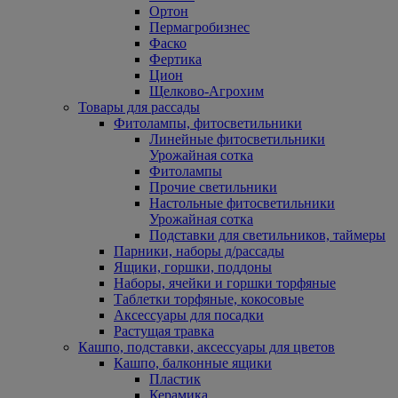
Ортон
Пермагробизнес
Фаско
Фертика
Цион
Щелково-Агрохим
Товары для рассады
Фитолампы, фитосветильники
Линейные фитосветильники
Урожайная сотка
Фитолампы
Прочие светильники
Настольные фитосветильники
Урожайная сотка
Подставки для светильников, таймеры
Парники, наборы д/рассады
Ящики, горшки, поддоны
Наборы, ячейки и горшки торфяные
Таблетки торфяные, кокосовые
Аксессуары для посадки
Растущая травка
Кашпо, подставки, аксессуары для цветов
Кашпо, балконные ящики
Пластик
Керамика