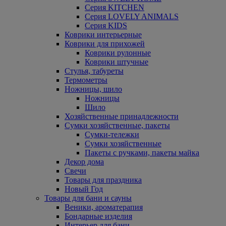
Серия KITCHEN
Серия LOVELY ANIMALS
Серия KIDS
Коврики интерьерные
Коврики для прихожей
Коврики рулонные
Коврики штучные
Стулья, табуреты
Термометры
Ножницы, шило
Ножницы
Шило
Хозяйственные принадлежности
Сумки хозяйственные, пакеты
Сумки-тележки
Сумки хозяйственные
Пакеты с ручками, пакеты майка
Декор дома
Свечи
Товары для праздника
Новый Год
Товары для бани и сауны
Веники, ароматерапия
Бондарные изделия
Интерьер для бани