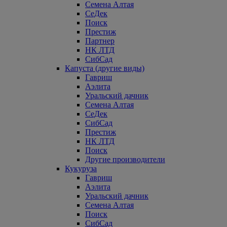
Семена Алтая
СеДек
Поиск
Престиж
Партнер
НК ЛТД
СибСад
Капуста (другие виды)
Гавриш
Аэлита
Уральский дачник
Семена Алтая
СеДек
СибСад
Престиж
НК ЛТД
Поиск
Другие производители
Кукуруза
Гавриш
Аэлита
Уральский дачник
Семена Алтая
Поиск
СибСад