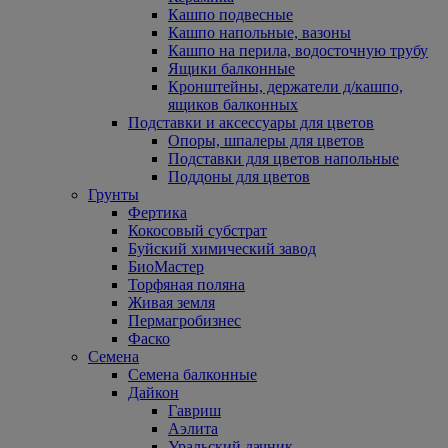
Кашпо подвесные
Кашпо напольные, вазоны
Кашпо на перила, водосточную трубу
Ящики балконные
Кронштейны, держатели д/кашпо,
ящиков балконных
Подставки и аксессуары для цветов
Опоры, шпалеры для цветов
Подставки для цветов напольные
Поддоны для цветов
Грунты
Фертика
Кокосовый субстрат
Буйский химический завод
БиоМастер
Торфяная поляна
Живая земля
Пермагробизнес
Фаско
Семена
Семена балконные
Дайкон
Гавриш
Аэлита
Уральский дачник