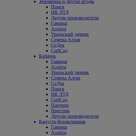
Земляника и другие ягоды
Поиск
НК ЛТД
Другие производители
Гавриш
Аэлита
Уральский дачник
Семена Алтая
СеДек
СибСад
Кабачок
Гавриш
Аэлита
Уральский дачник
Семена Алтая
СеДек
Поиск
НК ЛТД
СибСад
Партнер
Престиж
Другие производители
Капуста белокочанная
Гавриш
Аэлита