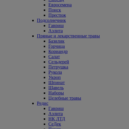
Евросемена
Поиск
Престиж
Подсолнечник
Гавриш
Аэлита
Пряные и лекарственные травы
Базилик
Горчица
Кориандр
Салат
Сельдерей
Петрушка
Рукола
Укроп
Шпинат
Щавель
Наборы
Целебные травы
Редис
Гавриш
Аэлита
НК ЛТД
СеДек