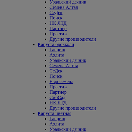
Уральский дачник
Семена Алтая
СеДек
Поиск
НК ЛТД
Партнер
Престиж
Другие производители
Капуста брокколи
Гавриш
Аэлита
Уральский дачник
Семена Алтая
СеДек
Поиск
Евросемена
Престиж
Партнер
СибСад
НК ЛТД
Другие производители
Капуста цветная
Гавриш
Аэлита
Уральский дачник