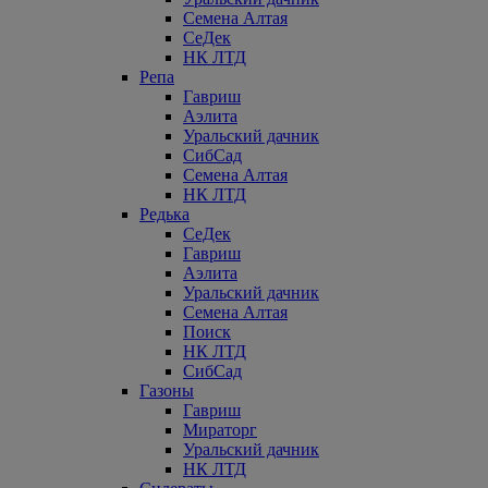
Семена Алтая
СеДек
НК ЛТД
Репа
Гавриш
Аэлита
Уральский дачник
СибСад
Семена Алтая
НК ЛТД
Редька
СеДек
Гавриш
Аэлита
Уральский дачник
Семена Алтая
Поиск
НК ЛТД
СибСад
Газоны
Гавриш
Мираторг
Уральский дачник
НК ЛТД