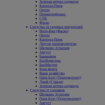
Зеленая аптека садовода
Капитал-Прок
Ортон
Пермагробизнес
СТК
Фаско
Средства от садовых вредителей
Инта-Вир (Фаско)
Ортон
Капитал-Прок
Другие производители
Щелково Агрохим
Август
Башинком
БиоКомплекс
БиоМастер
Бона форте
Ваше хозяйство
Грин Бэлт (Техноэкспорт)
Джой (Страда)
Зеленая аптека садовода
Средства от сорняков
Щелково Агрохим
Грин Бэлт (Техноэкспорт)
Август