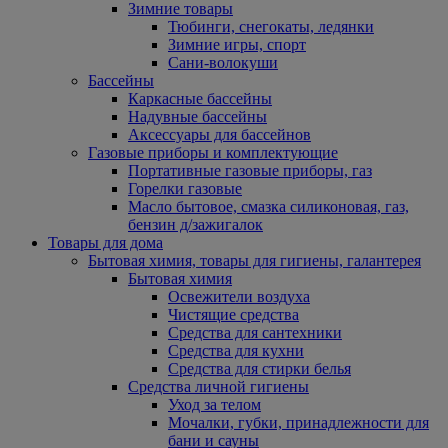
Зимние товары
Тюбинги, снегокаты, ледянки
Зимние игры, спорт
Сани-волокуши
Бассейны
Каркасные бассейны
Надувные бассейны
Аксессуары для бассейнов
Газовые приборы и комплектующие
Портативные газовые приборы, газ
Горелки газовые
Масло бытовое, смазка силиконовая, газ,
бензин д/зажигалок
Товары для дома
Бытовая химия, товары для гигиены, галантерея
Бытовая химия
Освежители воздуха
Чистящие средства
Средства для сантехники
Средства для кухни
Средства для стирки белья
Средства личной гигиены
Уход за телом
Мочалки, губки, принадлежности для
бани и сауны