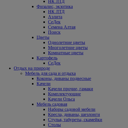
НК ЛТД
Физалис, экзотика
НК ЛТД
Аэлита
СеДек
Семена Алтая
Поиск
Цветы
Однолетние цветы
Многолетние цветы
Комнатные цветы
Картофель
СеДек
Отдых на природе
Мебель для сада и отдыха
Коконы, диваны подвесные
Качели
Качели прочие, гамаки
Комплектующие
Качели Ольса
Мебель садовая
Наборы садовой мебели
Кресла, диваны, шезлонги
Стулья, табуреты, скамейки
Столы