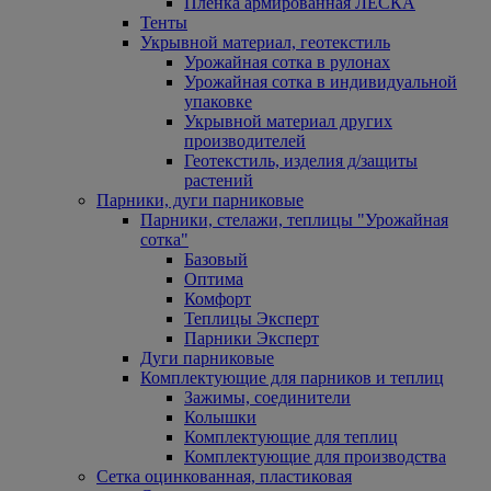
Пленка армированная ЛЕСКА
Тенты
Укрывной материал, геотекстиль
Урожайная сотка в рулонах
Урожайная сотка в индивидуальной
упаковке
Укрывной материал других
производителей
Геотекстиль, изделия д/защиты
растений
Парники, дуги парниковые
Парники, стелажи, теплицы "Урожайная
сотка"
Базовый
Оптима
Комфорт
Теплицы Эксперт
Парники Эксперт
Дуги парниковые
Комплектующие для парников и теплиц
Зажимы, соединители
Колышки
Комплектующие для теплиц
Комплектующие для производства
Сетка оцинкованная, пластиковая