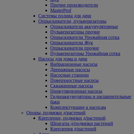
Прочие производители
MasterProf
Системы полива для дачи
Опрыскиватели, пульверизаторы
Опрыскиватели аккумуляторные
Пульверизаторы прочие
Опрыскиватели Урожайная сотка
Опрыскиватели Жук
Опрыскиватели прочие
Пульверизаторы Урожайная сотка
Насосы для дома и дачи
Вибрационные насосы
Дренажные насосы
Насосные станции
Поверхностные насосы
Скважинные насосы
Циркуляционные насосы
Гидроаккумуляторы и расширительные
баки
Комплектующие к насосам
Опоры, подвязки д/растений
Крепление, подвязки д/растений
Шпагаты д/подвязки растений
Крепления д/растений