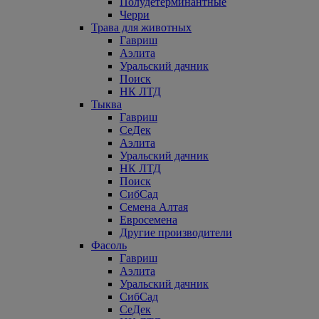
Полудетерминантные
Черри
Трава для животных
Гавриш
Аэлита
Уральский дачник
Поиск
НК ЛТД
Тыква
Гавриш
СеДек
Аэлита
Уральский дачник
НК ЛТД
Поиск
СибСад
Семена Алтая
Евросемена
Другие производители
Фасоль
Гавриш
Аэлита
Уральский дачник
СибСад
СеДек