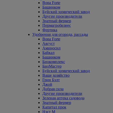
Bona Forte
Башинком
Буйский химический завод
Другие производители
Знатный фермер
Пермагробизнес
Фертика
Удобрения для огорода, рассады
Bona Forte
Август
Аминосил
Байкал
Башинком
Биокомплекс
БиоМастер
Буйский химический завод
Ваше хозяйство
Грин Бэлт
Джой
Добрая сила
Другие производители
Зеленая аптека садовода
Знатный фермер
Капитал прок
Нэст М