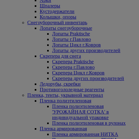
Арки
Шпалеры
Кустодержатели
Колышки, опоры
Снегоуборочный инвентарь
Лопаты снегоуборочные
Лопаты Praktische
Лопаты г.Павлово
Лопаты Цикл г.Ковров
Лопаты других производителей
Скрепера для снега
Скрепера Praktische
Скрепера г.Павлово
Скрепера Цикл г.Ковров
Скрепера других производителей
Ледорубы, скребки
Противогололедные реагенты
Пленка, тенты, укрывной материал
Пленка полиэтиленовая
Пленка полиэтиленовая
'УРОЖАЙНАЯ СОТКА' в
индивидуальной упаковке
Пленка полиэтиленовая в рулонах
Пленка армированная
Пленка армированная НИТКА