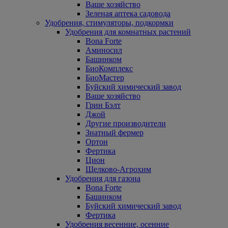
Ваше хозяйство
Зеленая аптека садовода
Удобрения, стимуляторы, подкормки
Удобрения для комнатных растений
Bona Forte
Аминосил
Башинком
БиоКомплекс
БиоМастер
Буйский химический завод
Ваше хозяйство
Грин Бэлт
Джой
Другие производители
Знатный фермер
Ортон
Фертика
Цион
Щелково-Агрохим
Удобрения для газона
Bona Forte
Башинком
Буйский химический завод
Фертика
Удобрения весенние, осенние