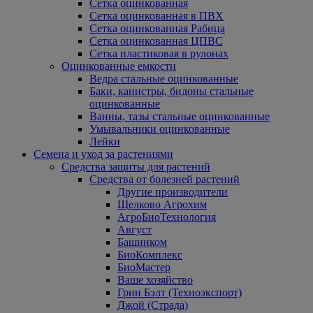
Сетка оцинкованная
Сетка оцинкованная в ПВХ
Сетка оцинкованная Рабица
Сетка оцинкованная ЦПВС
Сетка пластиковая в рулонах
Оцинкованные емкости
Ведра стальные оцинкованные
Баки, канистры, бидоны стальные
оцинкованные
Ванны, тазы стальные оцинкованные
Умывальники оцинкованные
Лейки
Семена и уход за растениями
Средства защиты для растений
Средства от болезней растений
Другие производители
Щелково Агрохим
АгроБиоТехнология
Август
Башинком
БиоКомплекс
БиоМастер
Ваше хозяйство
Грин Бэлт (Техноэкспорт)
Джой (Страда)