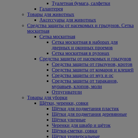
Туалетная бумага, салфетки
Галантерея
Товары для животных
Аксессуары для животных
Средства защиты от насекомых и грызунов. Сетка
москитная
Сетка москитная
Сетка москитная в наборах для
дверных и оконных проемов
Сетка москитная в рулонах
Средства защиты от насекомых и грызунов
Средства защиты от грызунов, кротов
Средства защиты от комаров и клещей
Средства защиты от мух и ос
Средства защиты от тараканов,
муравьев, клопов, моли
Отпугиватели
Товары для уборки
Щётки, черенки, совки
Щётки для подметания пластик
Щётки для подметания деревянные
Щётки уличные
Черенки для швабр и щёток
Щётки-сметки, совки
Щётки универсальные