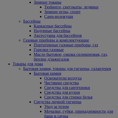
Зимние товары
Тюбинги, снегокаты, ледянки
Зимние игры, спорт
Сани-волокуши
Бассейны
Каркасные бассейны
Надувные бассейны
Аксессуары для бассейнов
Газовые приборы и комплектующие
Портативные газовые приборы, газ
Горелки газовые
Масло бытовое, смазка силиконовая, газ,
бензин д/зажигалок
Товары для дома
Бытовая химия, товары для гигиены, галантерея
Бытовая химия
Освежители воздуха
Чистящие средства
Средства для сантехники
Средства для кухни
Средства для стирки белья
Средства личной гигиены
Уход за телом
Мочалки, губки, принадлежности для
бани и сауны