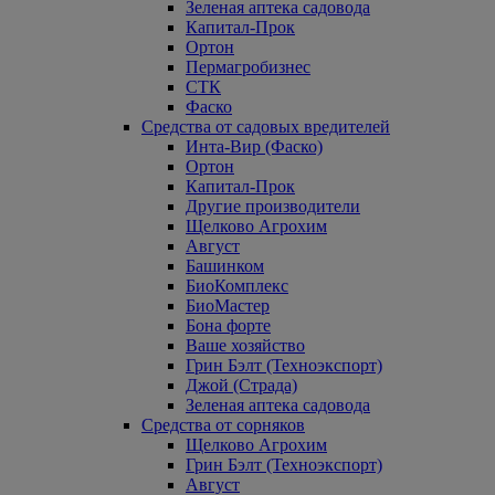
Зеленая аптека садовода
Капитал-Прок
Ортон
Пермагробизнес
СТК
Фаско
Средства от садовых вредителей
Инта-Вир (Фаско)
Ортон
Капитал-Прок
Другие производители
Щелково Агрохим
Август
Башинком
БиоКомплекс
БиоМастер
Бона форте
Ваше хозяйство
Грин Бэлт (Техноэкспорт)
Джой (Страда)
Зеленая аптека садовода
Средства от сорняков
Щелково Агрохим
Грин Бэлт (Техноэкспорт)
Август