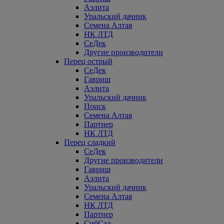
Аэлита
Уральский дачник
Семена Алтая
НК ЛТД
СеДек
Другие производители
Перец острый
СеДек
Гавриш
Аэлита
Уральский дачник
Поиск
Семена Алтая
Партнер
НК ЛТД
Перец сладкий
СеДек
Другие производители
Гавриш
Аэлита
Уральский дачник
Семена Алтая
НК ЛТД
Партнер
СибСад