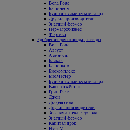
Bona Forte
Башинком
Буйский химический завод
Другие производители
Знатный фермер
Пермагробизнес
Фертика
Удобрения для огорода, рассады
Bona Forte
Август
Аминосил
Байкал
Башинком
Биокомплекс
БиоМастер
Буйский химический завод
Ваше хозяйство
Грин Бэлт
Джой
Добрая сила
Другие производители
Зеленая аптека садовода
Знатный фермер
Капитал прок
Нэст М