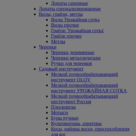
Лопаты саперные
Лопаты специализированные
Вилы, грабли, метлы
Вилы Урожайная сотка
Вилы прочие
Грабли 'Урожайная сотка'
Грабли прочие
Метлы
Черенки
Черенки деревянные
Черенки металлические
Ручки для черенков
Садовый инструмент
Мелкий почвообрабатывающий
инструмент OLOV
Мелкий почвообрабатывающий
инструмент УРОЖАЙНАЯ СОТКА
Мелкий почвообрабатывающий
инструмент Россия
Плоскорезы
Мотыги
Буры ручные
Культиваторы, аэраторы
Косы, наборы косца, приспособления
для кос