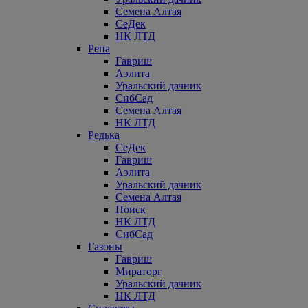
Семена Алтая
СеДек
НК ЛТД
Репа
Гавриш
Аэлита
Уральский дачник
СибСад
Семена Алтая
НК ЛТД
Редька
СеДек
Гавриш
Аэлита
Уральский дачник
Семена Алтая
Поиск
НК ЛТД
СибСад
Газоны
Гавриш
Мираторг
Уральский дачник
НК ЛТД