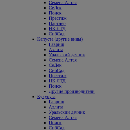
Семена Алтая
СеДек
Поиск
Престиж
Партнер
НК ЛТД
СибСад
Капуста (другие виды)
Гавриш
Аэлита
Уральский дачник
Семена Алтая
СеДек
СибСад
Престиж
НК ЛТД
Поиск
Другие производители
Кукуруза
Гавриш
Аэлита
Уральский дачник
Семена Алтая
Поиск
СибСад