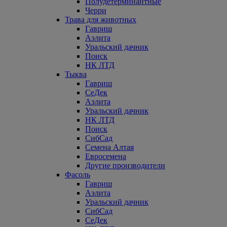
Полудетерминантные
Черри
Трава для животных
Гавриш
Аэлита
Уральский дачник
Поиск
НК ЛТД
Тыква
Гавриш
СеДек
Аэлита
Уральский дачник
НК ЛТД
Поиск
СибСад
Семена Алтая
Евросемена
Другие производители
Фасоль
Гавриш
Аэлита
Уральский дачник
СибСад
СеДек