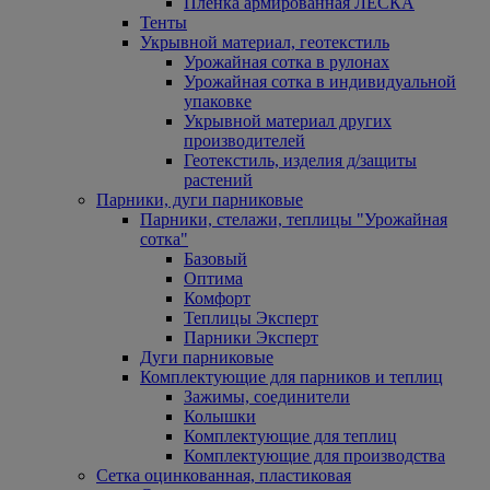
Пленка армированная ЛЕСКА
Тенты
Укрывной материал, геотекстиль
Урожайная сотка в рулонах
Урожайная сотка в индивидуальной
упаковке
Укрывной материал других
производителей
Геотекстиль, изделия д/защиты
растений
Парники, дуги парниковые
Парники, стелажи, теплицы "Урожайная
сотка"
Базовый
Оптима
Комфорт
Теплицы Эксперт
Парники Эксперт
Дуги парниковые
Комплектующие для парников и теплиц
Зажимы, соединители
Колышки
Комплектующие для теплиц
Комплектующие для производства
Сетка оцинкованная, пластиковая