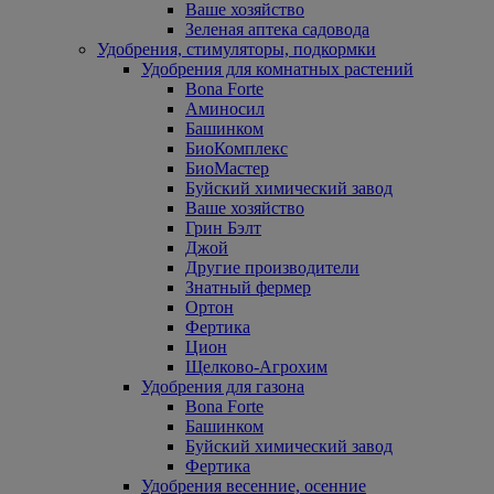
Ваше хозяйство
Зеленая аптека садовода
Удобрения, стимуляторы, подкормки
Удобрения для комнатных растений
Bona Forte
Аминосил
Башинком
БиоКомплекс
БиоМастер
Буйский химический завод
Ваше хозяйство
Грин Бэлт
Джой
Другие производители
Знатный фермер
Ортон
Фертика
Цион
Щелково-Агрохим
Удобрения для газона
Bona Forte
Башинком
Буйский химический завод
Фертика
Удобрения весенние, осенние