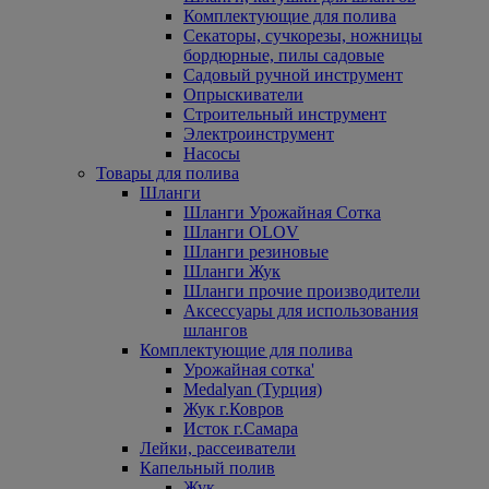
Комплектующие для полива
Секаторы, сучкорезы, ножницы
бордюрные, пилы садовые
Садовый ручной инструмент
Опрыскиватели
Строительный инструмент
Электроинструмент
Насосы
Товары для полива
Шланги
Шланги Урожайная Сотка
Шланги OLOV
Шланги резиновые
Шланги Жук
Шланги прочие производители
Аксессуары для использования
шлангов
Комплектующие для полива
Урожайная сотка'
Medalyan (Турция)
Жук г.Ковров
Исток г.Самара
Лейки, рассеиватели
Капельный полив
Жук