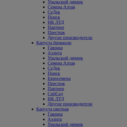
Уральский дачник
Семена Алтая
СеДек
Поиск
НК ЛТД
Партнер
Престиж
Другие производители
Капуста брокколи
Гавриш
Аэлита
Уральский дачник
Семена Алтая
СеДек
Поиск
Евросемена
Престиж
Партнер
СибСад
НК ЛТД
Другие производители
Капуста цветная
Гавриш
Аэлита
Уральский дачник