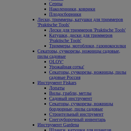
Серпы
Наколенники, коврики
Плодосборники
Лески, триммеры, катушки для триммеров
'Praktische Tools'
Лески для триммеров 'Praktische Tools'
Катушки, диски для триммеров
'Praktische Tools'
Триммеры, мотоблоки, газонокосилки
Секаторы, сучкорезы, ножницы садовые,
пилы садовые
OLOV'
Урожайная сотка'
Секаторы, сучкорезы, ножницы, пилы
садовые Россия
Инструмент Fiskars
Лопаты
Вилы, грабли, метлы
Садовый инструмент
Секаторы, сучкорезы, ножницы
бордюрные, пилы садовые
Строительный инструмент
Снегоуборочный инвентарь
Инструмент Gardena
Шланги, катушки для шлангов