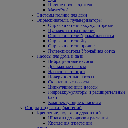
Прочие производители
MasterProf
Системы полива для дачи
Опрыскиватели, пульверизаторы
Опрыскиватели аккумуляторные
Пульверизаторы прочие
Опрыскиватели Урожайная сотка
Опрыскиватели Жук
Опрыскиватели прочие
Пульверизаторы Урожайная сотка
Насосы для дома и дачи
Вибрационные насосы
Дренажные насосы
Насосные станции
Поверхностные насосы
Скважинные насосы
Циркуляционные насосы
Гидроаккумуляторы и расширительные
баки
Комплектующие к насосам
Опоры, подвязки д/растений
Крепление, подвязки д/растений
Шпагаты д/подвязки растений
Крепления д/растений