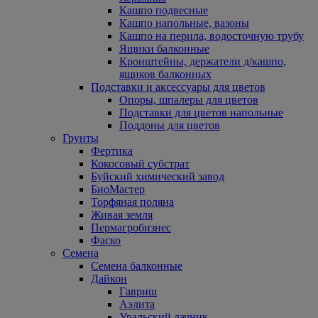
Кашпо подвесные
Кашпо напольные, вазоны
Кашпо на перила, водосточную трубу
Ящики балконные
Кронштейны, держатели д/кашпо,
ящиков балконных
Подставки и аксессуары для цветов
Опоры, шпалеры для цветов
Подставки для цветов напольные
Поддоны для цветов
Грунты
Фертика
Кокосовый субстрат
Буйский химический завод
БиоМастер
Торфяная поляна
Живая земля
Пермагробизнес
Фаско
Семена
Семена балконные
Дайкон
Гавриш
Аэлита
Уральский дачник