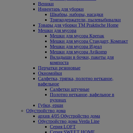
Веники
Инвентарь для уборки
Швабры, наборы, насадки
Тряпкодержатели, пылевыбивалки
Товары для уборки ТМ Praktische Home
Мешки для мусора
Мешки для мусора Крепак
Мешки для мусора Стандарт, Компакт
Мешки для мусора Идеал
Мешки для мусора Avikomp
Вкладыши в бочки, пакеты для
компоста
Перчатки резиновые
Окномойки
Салфетка, тряпка, полотно нетканое,
вафельное
Салфетки штучные
Полотно нетканое, вафельное в
рулонах
Губки, ерши
Обустройство дома
архив 4/05 Обустройство дома
Обустройство дома Verda Line
Серия LOFT
Серия SWEET HOME