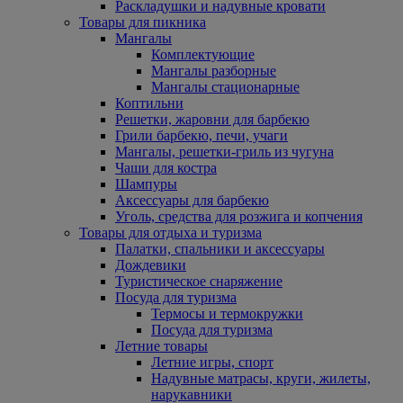
Раскладушки и надувные кровати
Товары для пикника
Мангалы
Комплектующие
Мангалы разборные
Мангалы стационарные
Коптильни
Решетки, жаровни для барбекю
Грили барбекю, печи, учаги
Мангалы, решетки-гриль из чугуна
Чаши для костра
Шампуры
Аксессуары для барбекю
Уголь, средства для розжига и копчения
Товары для отдыха и туризма
Палатки, спальники и аксессуары
Дождевики
Туристическое снаряжение
Посуда для туризма
Термосы и термокружки
Посуда для туризма
Летние товары
Летние игры, спорт
Надувные матрасы, круги, жилеты,
нарукавники