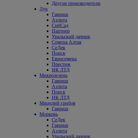
Другие производители
Лук
Гавриш
Аэлита
СибСад
Партнер
Уральский дачник
Семена Алтая
СеДек
Поиск
Евросемена
Престиж
НК ЛТД
Микрозелень
Гавриш
Аэлита
Поиск
НК ЛТД
Мицелий грибов
Гавриш
Морковь
СеДек
Гавриш
Аэлита
Уральский дачник