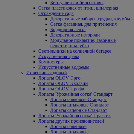
Биотуалеты и биосоставы
Сетка пластиковая от птиц, шпалерная
Ограждение сада
Декоративные заборы, грядки, клумбы
Сетка фасадная, для притенения
Бордюрная лента
Декоративные изгороди
Модульное покрытие, газонные
решетки, опалубка
Светильники на солнечной батарее
Искуственная трава
Компостеры
Искусственные водоемы
Инвентарь садовый
Лопаты OLOV Эрго
Лопаты OLOV Эколайн
Лопаты OLOV Профи
Лопаты 'Урожайная сотка' Стандарт
Лопаты совковые Стандарт
Лопаты штыковые Стандарт
Лопаты саперные Стандарт
Лопаты 'Урожайная сотка' Практик
Лопаты других производителей
Лопаты совковые
Лопаты штыковые