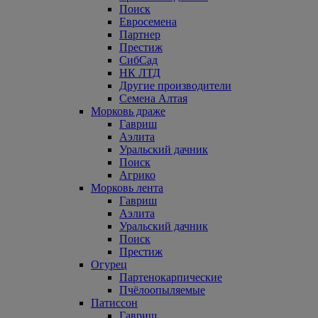
Поиск
Евросемена
Партнер
Престиж
СибСад
НК ЛТД
Другие производители
Семена Алтая
Морковь драже
Гавриш
Аэлита
Уральский дачник
Поиск
Агрико
Морковь лента
Гавриш
Аэлита
Уральский дачник
Поиск
Престиж
Огурец
Партенокарпические
Пчёлоопыляемые
Патиссон
Гавриш