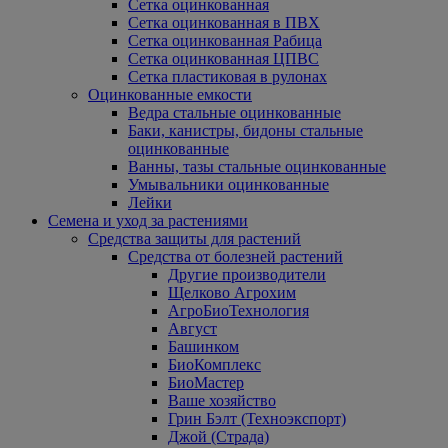
Сетка оцинкованная
Сетка оцинкованная в ПВХ
Сетка оцинкованная Рабица
Сетка оцинкованная ЦПВС
Сетка пластиковая в рулонах
Оцинкованные емкости
Ведра стальные оцинкованные
Баки, канистры, бидоны стальные
оцинкованные
Ванны, тазы стальные оцинкованные
Умывальники оцинкованные
Лейки
Семена и уход за растениями
Средства защиты для растений
Средства от болезней растений
Другие производители
Щелково Агрохим
АгроБиоТехнология
Август
Башинком
БиоКомплекс
БиоМастер
Ваше хозяйство
Грин Бэлт (Техноэкспорт)
Джой (Страда)