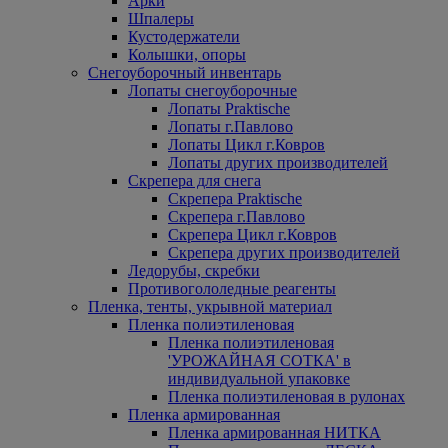
Арки
Шпалеры
Кустодержатели
Колышки, опоры
Снегоуборочный инвентарь
Лопаты снегоуборочные
Лопаты Praktische
Лопаты г.Павлово
Лопаты Цикл г.Ковров
Лопаты других производителей
Скрепера для снега
Скрепера Praktische
Скрепера г.Павлово
Скрепера Цикл г.Ковров
Скрепера других производителей
Ледорубы, скребки
Противогололедные реагенты
Пленка, тенты, укрывной материал
Пленка полиэтиленовая
Пленка полиэтиленовая
'УРОЖАЙНАЯ СОТКА' в
индивидуальной упаковке
Пленка полиэтиленовая в рулонах
Пленка армированная
Пленка армированная НИТКА