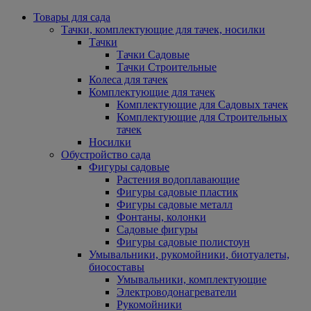
Товары для сада
Тачки, комплектующие для тачек, носилки
Тачки
Тачки Садовые
Тачки Строительные
Колеса для тачек
Комплектующие для тачек
Комплектующие для Садовых тачек
Комплектующие для Строительных
тачек
Носилки
Обустройство сада
Фигуры садовые
Растения водоплавающие
Фигуры садовые пластик
Фигуры садовые металл
Фонтаны, колонки
Садовые фигуры
Фигуры садовые полистоун
Умывальники, рукомойники, биотуалеты,
биосоставы
Умывальники, комплектующие
Электроводонагреватели
Рукомойники