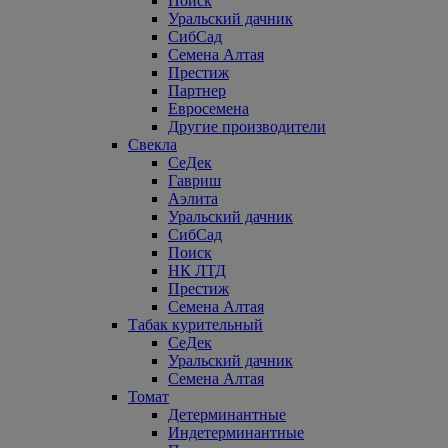
Поиск
Уральский дачник
СибСад
Семена Алтая
Престиж
Партнер
Евросемена
Другие производители
Свекла
СеДек
Гавриш
Аэлита
Уральский дачник
СибСад
Поиск
НК ЛТД
Престиж
Семена Алтая
Табак курительный
СеДек
Уральский дачник
Семена Алтая
Томат
Детерминантные
Индетерминантные