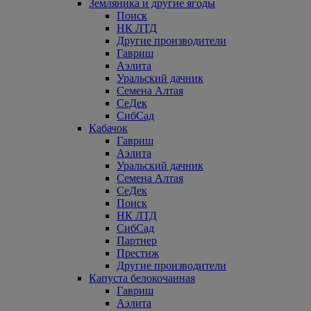
Земляника и другие ягоды
Поиск
НК ЛТД
Другие производители
Гавриш
Аэлита
Уральский дачник
Семена Алтая
СеДек
СибСад
Кабачок
Гавриш
Аэлита
Уральский дачник
Семена Алтая
СеДек
Поиск
НК ЛТД
СибСад
Партнер
Престиж
Другие производители
Капуста белокочанная
Гавриш
Аэлита