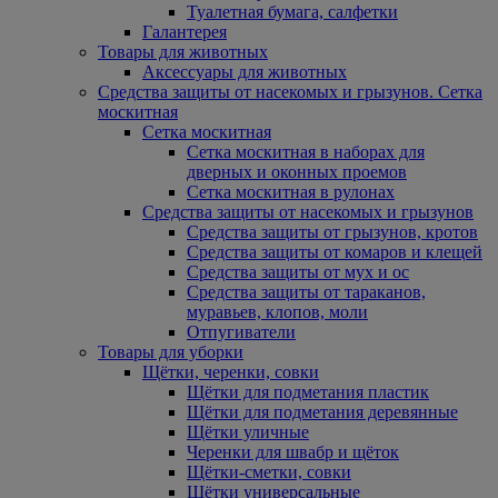
Туалетная бумага, салфетки
Галантерея
Товары для животных
Аксессуары для животных
Средства защиты от насекомых и грызунов. Сетка
москитная
Сетка москитная
Сетка москитная в наборах для
дверных и оконных проемов
Сетка москитная в рулонах
Средства защиты от насекомых и грызунов
Средства защиты от грызунов, кротов
Средства защиты от комаров и клещей
Средства защиты от мух и ос
Средства защиты от тараканов,
муравьев, клопов, моли
Отпугиватели
Товары для уборки
Щётки, черенки, совки
Щётки для подметания пластик
Щётки для подметания деревянные
Щётки уличные
Черенки для швабр и щёток
Щётки-сметки, совки
Щётки универсальные