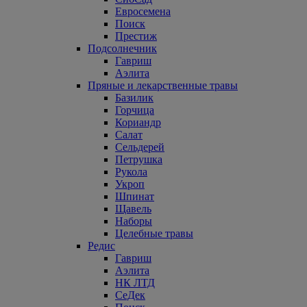
Евросемена
Поиск
Престиж
Подсолнечник
Гавриш
Аэлита
Пряные и лекарственные травы
Базилик
Горчица
Кориандр
Салат
Сельдерей
Петрушка
Рукола
Укроп
Шпинат
Щавель
Наборы
Целебные травы
Редис
Гавриш
Аэлита
НК ЛТД
СеДек