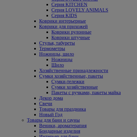
Серия KITCHEN
Серия LOVELY ANIMALS
Серия KIDS
Коврики интерьерные
Коврики для прихожей
Коврики рулонные
Коврики штучные
Стулья, табуреты
Термометры
Ножницы, шило
Ножницы
Шило
Хозяйственные принадлежности
Сумки хозяйственные, пакеты
Сумки-тележки
Сумки хозяйственные
Пакеты с ручками, пакеты майка
Декор дома
Свечи
Товары для праздника
Новый Год
Товары для бани и сауны
Веники, ароматерапия
Бондарные изделия
Интерьер для бани