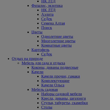
НК ЛТД
Физалис, экзотика
НК ЛТД
Аэлита
СеДек
Семена Алтая
Поиск
Цветы
Однолетние цветы
Многолетние цветы
Комнатные цветы
Картофель
СеДек
Отдых на природе
Мебель для сада и отдыха
Коконы, диваны подвесные
Качели
Качели прочие, гамаки
Комплектующие
Качели Ольса
Мебель садовая
Наборы садовой мебели
Кресла, диваны, шезлонги
Стулья, табуреты, скамейки
Столы