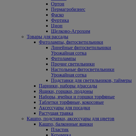
Ортон
Пермагробизнес
Фаско
Фертика
Цион
Щелково-Агрохим
Товары для рассады
Фитолампы, фитосветильники
Линейные фитосветильники
Урожайная сотка
Фитолампы
Прочие светильники
Настольные фитосветильники
Урожайная сотка
Подставки для светильников, таймеры
Парники, наборы д/рассады
Ящики, горшки, поддоны
Наборы, ячейки и горшки торфяные
Таблетки торфяные, кокосовые
Аксессуары для посадки
Растущая травка
Кашпо, подставки, аксессуары для цветов
Кашпо, балконные ящики
Пластик
Керамика