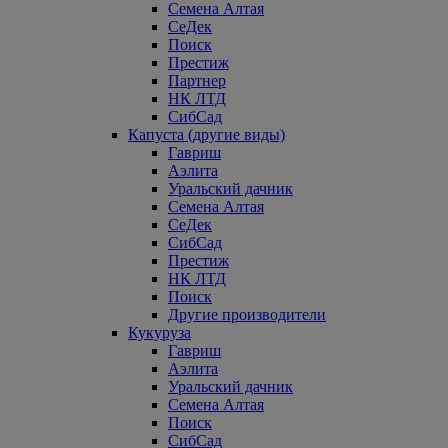
Семена Алтая
СеДек
Поиск
Престиж
Партнер
НК ЛТД
СибСад
Капуста (другие виды)
Гавриш
Аэлита
Уральский дачник
Семена Алтая
СеДек
СибСад
Престиж
НК ЛТД
Поиск
Другие производители
Кукуруза
Гавриш
Аэлита
Уральский дачник
Семена Алтая
Поиск
СибСад