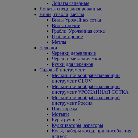
Лопаты саперные
Лопаты специализированные
Вилы, грабли, метлы
Вилы Урожайная сотка
Вилы прочие
Грабли 'Урожайная сотка'
Грабли прочие
Метлы
Черенки
Черенки деревянные
Черенки металлические
Ручки для черенков
Садовый инструмент
Мелкий почвообрабатывающий
инструмент OLOV
Мелкий почвообрабатывающий
инструмент УРОЖАЙНАЯ СОТКА
Мелкий почвообрабатывающий
инструмент Россия
Плоскорезы
Мотыги
Буры ручные
Культиваторы, аэраторы
Косы, наборы косца, приспособления
для кос