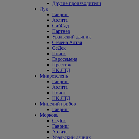
Другие производители
Лук
Гавриш
Аэлита
СибСад
Партнер
Уральский дачник
Семена Алтая
СеДек
Поиск
Евросемена
Престиж
НК ЛТД
Микрозелень
Гавриш
Аэлита
Поиск
НК ЛТД
Мицелий грибов
Гавриш
Морковь
СеДек
Гавриш
Аэлита
Уральский дачник