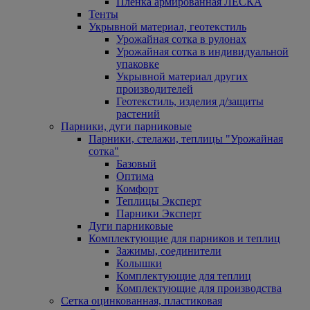
Пленка армированная ЛЕСКА
Тенты
Укрывной материал, геотекстиль
Урожайная сотка в рулонах
Урожайная сотка в индивидуальной
упаковке
Укрывной материал других
производителей
Геотекстиль, изделия д/защиты
растений
Парники, дуги парниковые
Парники, стелажи, теплицы "Урожайная
сотка"
Базовый
Оптима
Комфорт
Теплицы Эксперт
Парники Эксперт
Дуги парниковые
Комплектующие для парников и теплиц
Зажимы, соединители
Колышки
Комплектующие для теплиц
Комплектующие для производства
Сетка оцинкованная, пластиковая