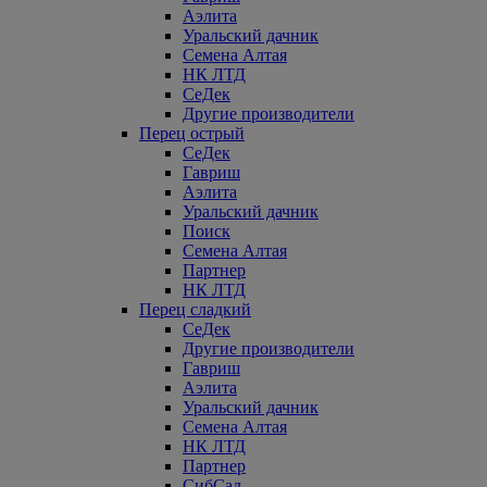
Аэлита
Уральский дачник
Семена Алтая
НК ЛТД
СеДек
Другие производители
Перец острый
СеДек
Гавриш
Аэлита
Уральский дачник
Поиск
Семена Алтая
Партнер
НК ЛТД
Перец сладкий
СеДек
Другие производители
Гавриш
Аэлита
Уральский дачник
Семена Алтая
НК ЛТД
Партнер
СибСад