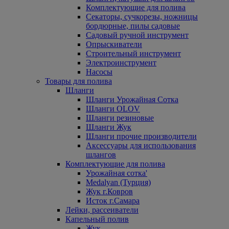
Комплектующие для полива
Секаторы, сучкорезы, ножницы
бордюрные, пилы садовые
Садовый ручной инструмент
Опрыскиватели
Строительный инструмент
Электроинструмент
Насосы
Товары для полива
Шланги
Шланги Урожайная Сотка
Шланги OLOV
Шланги резиновые
Шланги Жук
Шланги прочие производители
Аксессуары для использования
шлангов
Комплектующие для полива
Урожайная сотка'
Medalyan (Турция)
Жук г.Ковров
Исток г.Самара
Лейки, рассеиватели
Капельный полив
Жук