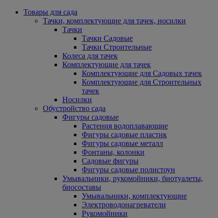
Товары для сада
Тачки, комплектующие для тачек, носилки
Тачки
Тачки Садовые
Тачки Строительные
Колеса для тачек
Комплектующие для тачек
Комплектующие для Садовых тачек
Комплектующие для Строительных
тачек
Носилки
Обустройство сада
Фигуры садовые
Растения водоплавающие
Фигуры садовые пластик
Фигуры садовые металл
Фонтаны, колонки
Садовые фигуры
Фигуры садовые полистоун
Умывальники, рукомойники, биотуалеты,
биосоставы
Умывальники, комплектующие
Электроводонагреватели
Рукомойники