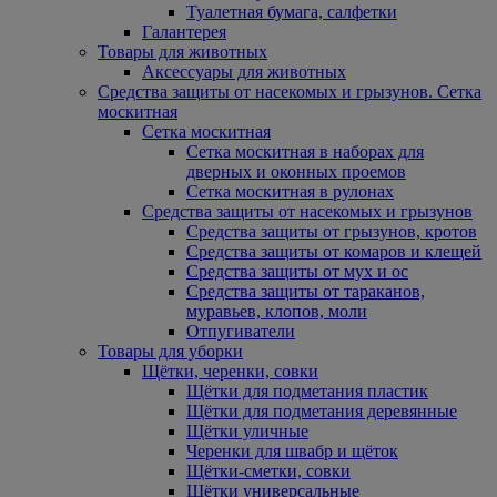
Туалетная бумага, салфетки
Галантерея
Товары для животных
Аксессуары для животных
Средства защиты от насекомых и грызунов. Сетка
москитная
Сетка москитная
Сетка москитная в наборах для
дверных и оконных проемов
Сетка москитная в рулонах
Средства защиты от насекомых и грызунов
Средства защиты от грызунов, кротов
Средства защиты от комаров и клещей
Средства защиты от мух и ос
Средства защиты от тараканов,
муравьев, клопов, моли
Отпугиватели
Товары для уборки
Щётки, черенки, совки
Щётки для подметания пластик
Щётки для подметания деревянные
Щётки уличные
Черенки для швабр и щёток
Щётки-сметки, совки
Щётки универсальные