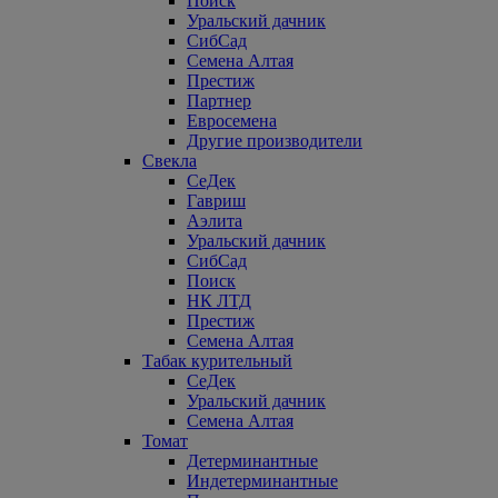
Поиск
Уральский дачник
СибСад
Семена Алтая
Престиж
Партнер
Евросемена
Другие производители
Свекла
СеДек
Гавриш
Аэлита
Уральский дачник
СибСад
Поиск
НК ЛТД
Престиж
Семена Алтая
Табак курительный
СеДек
Уральский дачник
Семена Алтая
Томат
Детерминантные
Индетерминантные