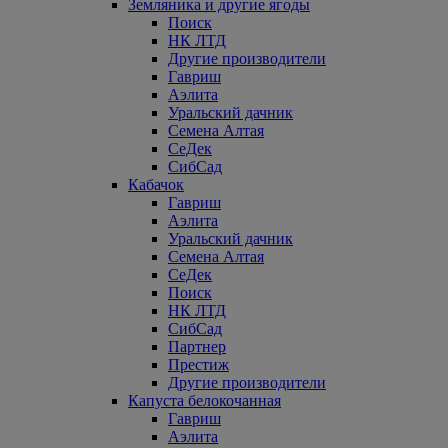
Земляника и другие ягоды
Поиск
НК ЛТД
Другие производители
Гавриш
Аэлита
Уральский дачник
Семена Алтая
СеДек
СибСад
Кабачок
Гавриш
Аэлита
Уральский дачник
Семена Алтая
СеДек
Поиск
НК ЛТД
СибСад
Партнер
Престиж
Другие производители
Капуста белокочанная
Гавриш
Аэлита