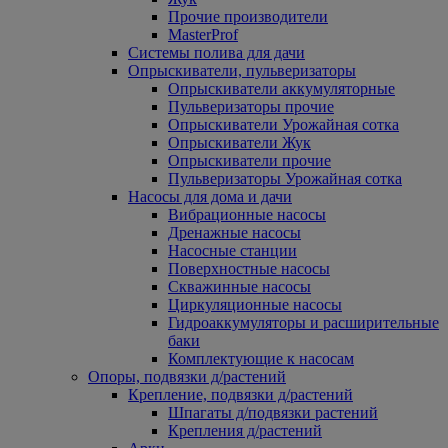
Прочие производители
MasterProf
Системы полива для дачи
Опрыскиватели, пульверизаторы
Опрыскиватели аккумуляторные
Пульверизаторы прочие
Опрыскиватели Урожайная сотка
Опрыскиватели Жук
Опрыскиватели прочие
Пульверизаторы Урожайная сотка
Насосы для дома и дачи
Вибрационные насосы
Дренажные насосы
Насосные станции
Поверхностные насосы
Скважинные насосы
Циркуляционные насосы
Гидроаккумуляторы и расширительные
баки
Комплектующие к насосам
Опоры, подвязки д/растений
Крепление, подвязки д/растений
Шпагаты д/подвязки растений
Крепления д/растений