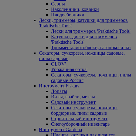
Серпы
Наколенники, коврики
Плодосборники
Лески, триммеры, катушки для триммеров
'Praktische Tools'
Лески для триммеров 'Praktische Tools'
Катушки, диски для триммеров
'Praktische Tools'
Триммеры, мотоблоки, газонокосилки
Секаторы, сучкорезы, ножницы садовые,
пилы садовые
OLOV'
Урожайная сотка'
Секаторы, сучкорезы, ножницы, пилы
садовые Россия
Инструмент Fiskars
Лопаты
Вилы, грабли, метлы
Садовый инструмент
Секаторы, сучкорезы, ножницы
бордюрные, пилы садовые
Строительный инструмент
Снегоуборочный инвентарь
Инструмент Gardena
Шланги, катушки для шлангов