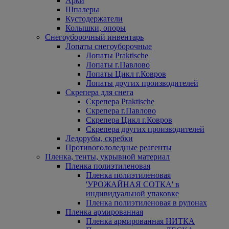
Арки
Шпалеры
Кустодержатели
Колышки, опоры
Снегоуборочный инвентарь
Лопаты снегоуборочные
Лопаты Praktische
Лопаты г.Павлово
Лопаты Цикл г.Ковров
Лопаты других производителей
Скрепера для снега
Скрепера Praktische
Скрепера г.Павлово
Скрепера Цикл г.Ковров
Скрепера других производителей
Ледорубы, скребки
Противогололедные реагенты
Пленка, тенты, укрывной материал
Пленка полиэтиленовая
Пленка полиэтиленовая
'УРОЖАЙНАЯ СОТКА' в
индивидуальной упаковке
Пленка полиэтиленовая в рулонах
Пленка армированная
Пленка армированная НИТКА