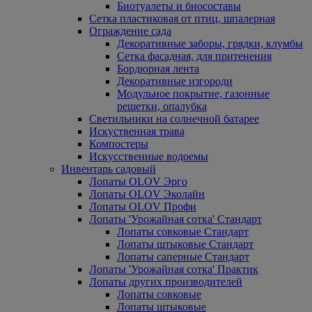
Биотуалеты и биосоставы
Сетка пластиковая от птиц, шпалерная
Ограждение сада
Декоративные заборы, грядки, клумбы
Сетка фасадная, для притенения
Бордюрная лента
Декоративные изгороди
Модульное покрытие, газонные
решетки, опалубка
Светильники на солнечной батарее
Искуственная трава
Компостеры
Искусственные водоемы
Инвентарь садовый
Лопаты OLOV Эрго
Лопаты OLOV Эколайн
Лопаты OLOV Профи
Лопаты 'Урожайная сотка' Стандарт
Лопаты совковые Стандарт
Лопаты штыковые Стандарт
Лопаты саперные Стандарт
Лопаты 'Урожайная сотка' Практик
Лопаты других производителей
Лопаты совковые
Лопаты штыковые