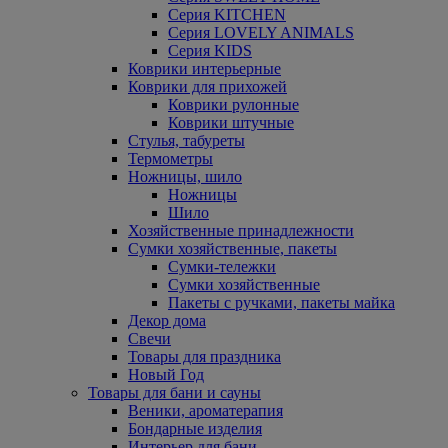
Серия KITCHEN
Серия LOVELY ANIMALS
Серия KIDS
Коврики интерьерные
Коврики для прихожей
Коврики рулонные
Коврики штучные
Стулья, табуреты
Термометры
Ножницы, шило
Ножницы
Шило
Хозяйственные принадлежности
Сумки хозяйственные, пакеты
Сумки-тележки
Сумки хозяйственные
Пакеты с ручками, пакеты майка
Декор дома
Свечи
Товары для праздника
Новый Год
Товары для бани и сауны
Веники, ароматерапия
Бондарные изделия
Интерьер для бани