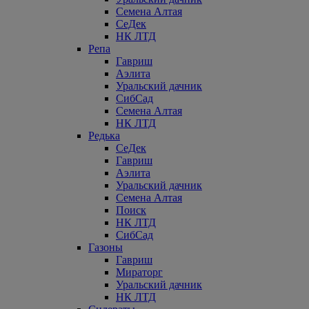
Семена Алтая
СеДек
НК ЛТД
Репа
Гавриш
Аэлита
Уральский дачник
СибСад
Семена Алтая
НК ЛТД
Редька
СеДек
Гавриш
Аэлита
Уральский дачник
Семена Алтая
Поиск
НК ЛТД
СибСад
Газоны
Гавриш
Мираторг
Уральский дачник
НК ЛТД