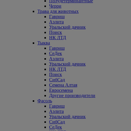
Полудетерминантные
Черри
Трава для животных
Гавриш
Аэлита
Уральский дачник
Поиск
НК ЛТД
Тыква
Гавриш
СеДек
Аэлита
Уральский дачник
НК ЛТД
Поиск
СибСад
Семена Алтая
Евросемена
Другие производители
Фасоль
Гавриш
Аэлита
Уральский дачник
СибСад
СеДек