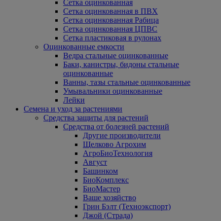
Сетка оцинкованная
Сетка оцинкованная в ПВХ
Сетка оцинкованная Рабица
Сетка оцинкованная ЦПВС
Сетка пластиковая в рулонах
Оцинкованные емкости
Ведра стальные оцинкованные
Баки, канистры, бидоны стальные
оцинкованные
Ванны, тазы стальные оцинкованные
Умывальники оцинкованные
Лейки
Семена и уход за растениями
Средства защиты для растений
Средства от болезней растений
Другие производители
Щелково Агрохим
АгроБиоТехнология
Август
Башинком
БиоКомплекс
БиоМастер
Ваше хозяйство
Грин Бэлт (Техноэкспорт)
Джой (Страда)