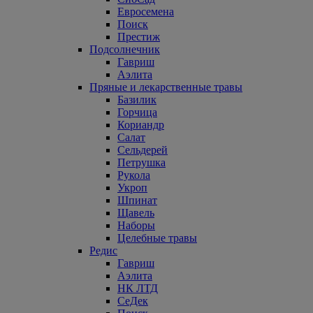
Евросемена
Поиск
Престиж
Подсолнечник
Гавриш
Аэлита
Пряные и лекарственные травы
Базилик
Горчица
Кориандр
Салат
Сельдерей
Петрушка
Рукола
Укроп
Шпинат
Щавель
Наборы
Целебные травы
Редис
Гавриш
Аэлита
НК ЛТД
СеДек