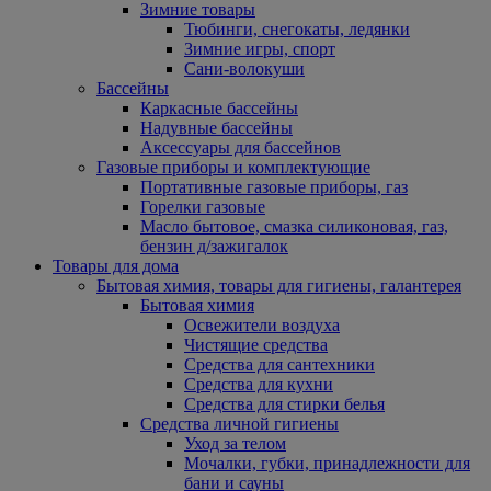
Зимние товары
Тюбинги, снегокаты, ледянки
Зимние игры, спорт
Сани-волокуши
Бассейны
Каркасные бассейны
Надувные бассейны
Аксессуары для бассейнов
Газовые приборы и комплектующие
Портативные газовые приборы, газ
Горелки газовые
Масло бытовое, смазка силиконовая, газ,
бензин д/зажигалок
Товары для дома
Бытовая химия, товары для гигиены, галантерея
Бытовая химия
Освежители воздуха
Чистящие средства
Средства для сантехники
Средства для кухни
Средства для стирки белья
Средства личной гигиены
Уход за телом
Мочалки, губки, принадлежности для
бани и сауны