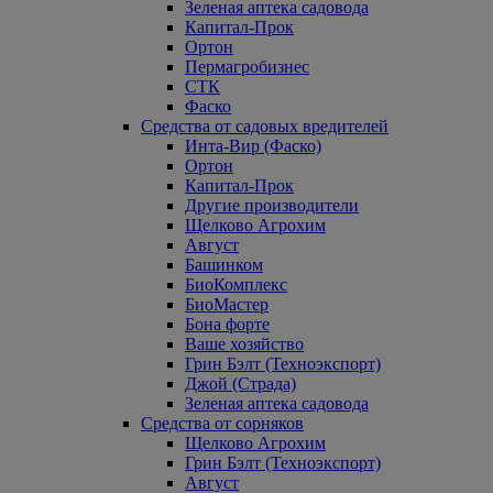
Зеленая аптека садовода
Капитал-Прок
Ортон
Пермагробизнес
СТК
Фаско
Средства от садовых вредителей
Инта-Вир (Фаско)
Ортон
Капитал-Прок
Другие производители
Щелково Агрохим
Август
Башинком
БиоКомплекс
БиоМастер
Бона форте
Ваше хозяйство
Грин Бэлт (Техноэкспорт)
Джой (Страда)
Зеленая аптека садовода
Средства от сорняков
Щелково Агрохим
Грин Бэлт (Техноэкспорт)
Август