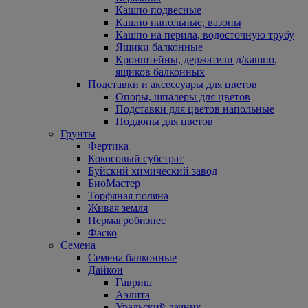
Кашпо подвесные
Кашпо напольные, вазоны
Кашпо на перила, водосточную трубу
Ящики балконные
Кронштейны, держатели д/кашпо,
ящиков балконных
Подставки и аксессуары для цветов
Опоры, шпалеры для цветов
Подставки для цветов напольные
Поддоны для цветов
Грунты
Фертика
Кокосовый субстрат
Буйский химический завод
БиоМастер
Торфяная поляна
Живая земля
Пермагробизнес
Фаско
Семена
Семена балконные
Дайкон
Гавриш
Аэлита
Уральский дачник