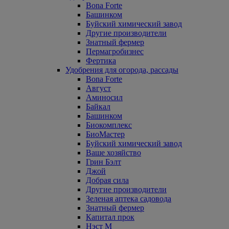
Bona Forte
Башинком
Буйский химический завод
Другие производители
Знатный фермер
Пермагробизнес
Фертика
Удобрения для огорода, рассады
Bona Forte
Август
Аминосил
Байкал
Башинком
Биокомплекс
БиоМастер
Буйский химический завод
Ваше хозяйство
Грин Бэлт
Джой
Добрая сила
Другие производители
Зеленая аптека садовода
Знатный фермер
Капитал прок
Нэст М