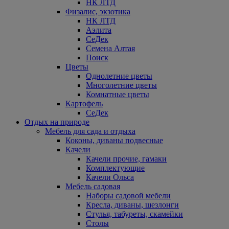
НК ЛТД
Физалис, экзотика
НК ЛТД
Аэлита
СеДек
Семена Алтая
Поиск
Цветы
Однолетние цветы
Многолетние цветы
Комнатные цветы
Картофель
СеДек
Отдых на природе
Мебель для сада и отдыха
Коконы, диваны подвесные
Качели
Качели прочие, гамаки
Комплектующие
Качели Ольса
Мебель садовая
Наборы садовой мебели
Кресла, диваны, шезлонги
Стулья, табуреты, скамейки
Столы