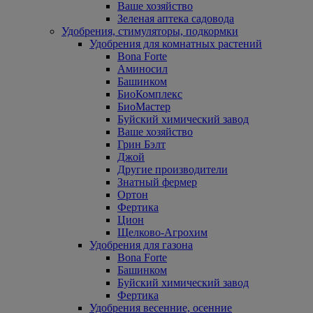
Ваше хозяйство
Зеленая аптека садовода
Удобрения, стимуляторы, подкормки
Удобрения для комнатных растений
Bona Forte
Аминосил
Башинком
БиоКомплекс
БиоМастер
Буйский химический завод
Ваше хозяйство
Грин Бэлт
Джой
Другие производители
Знатный фермер
Ортон
Фертика
Цион
Щелково-Агрохим
Удобрения для газона
Bona Forte
Башинком
Буйский химический завод
Фертика
Удобрения весенние, осенние