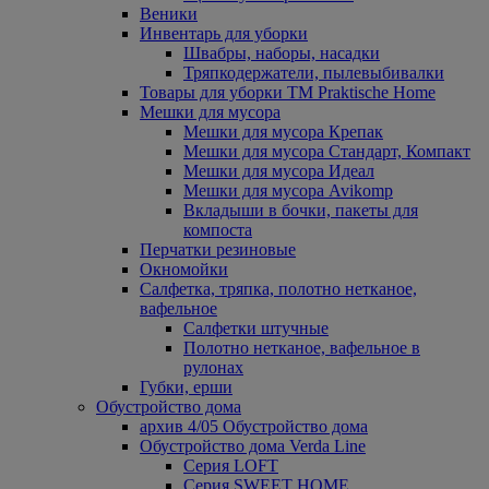
Веники
Инвентарь для уборки
Швабры, наборы, насадки
Тряпкодержатели, пылевыбивалки
Товары для уборки ТМ Praktische Home
Мешки для мусора
Мешки для мусора Крепак
Мешки для мусора Стандарт, Компакт
Мешки для мусора Идеал
Мешки для мусора Avikomp
Вкладыши в бочки, пакеты для
компоста
Перчатки резиновые
Окномойки
Салфетка, тряпка, полотно нетканое,
вафельное
Салфетки штучные
Полотно нетканое, вафельное в
рулонах
Губки, ерши
Обустройство дома
архив 4/05 Обустройство дома
Обустройство дома Verda Line
Серия LOFT
Серия SWEET HOME