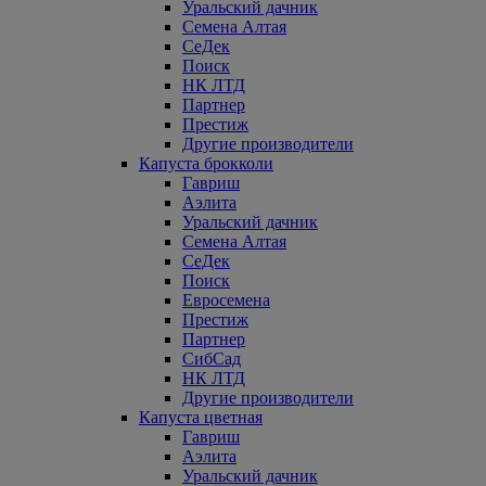
Уральский дачник
Семена Алтая
СеДек
Поиск
НК ЛТД
Партнер
Престиж
Другие производители
Капуста брокколи
Гавриш
Аэлита
Уральский дачник
Семена Алтая
СеДек
Поиск
Евросемена
Престиж
Партнер
СибСад
НК ЛТД
Другие производители
Капуста цветная
Гавриш
Аэлита
Уральский дачник