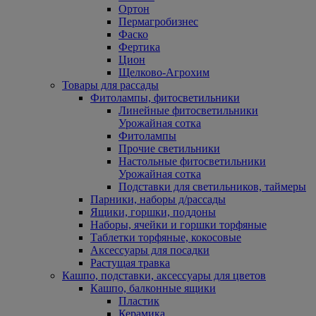
Ортон
Пермагробизнес
Фаско
Фертика
Цион
Щелково-Агрохим
Товары для рассады
Фитолампы, фитосветильники
Линейные фитосветильники
Урожайная сотка
Фитолампы
Прочие светильники
Настольные фитосветильники
Урожайная сотка
Подставки для светильников, таймеры
Парники, наборы д/рассады
Ящики, горшки, поддоны
Наборы, ячейки и горшки торфяные
Таблетки торфяные, кокосовые
Аксессуары для посадки
Растущая травка
Кашпо, подставки, аксессуары для цветов
Кашпо, балконные ящики
Пластик
Керамика