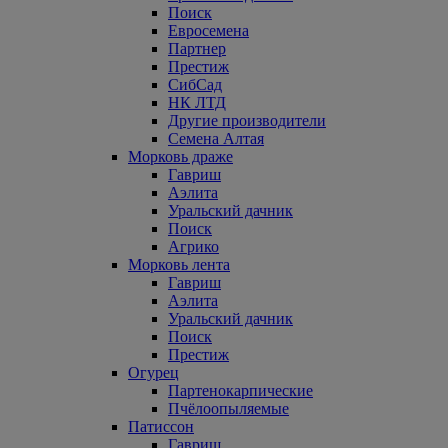
Поиск
Евросемена
Партнер
Престиж
СибСад
НК ЛТД
Другие производители
Семена Алтая
Морковь драже
Гавриш
Аэлита
Уральский дачник
Поиск
Агрико
Морковь лента
Гавриш
Аэлита
Уральский дачник
Поиск
Престиж
Огурец
Партенокарпические
Пчёлоопыляемые
Патиссон
Гавриш