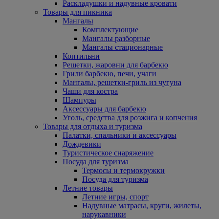
Раскладушки и надувные кровати
Товары для пикника
Мангалы
Комплектующие
Мангалы разборные
Мангалы стационарные
Коптильни
Решетки, жаровни для барбекю
Грили барбекю, печи, учаги
Мангалы, решетки-гриль из чугуна
Чаши для костра
Шампуры
Аксессуары для барбекю
Уголь, средства для розжига и копчения
Товары для отдыха и туризма
Палатки, спальники и аксессуары
Дождевики
Туристическое снаряжение
Посуда для туризма
Термосы и термокружки
Посуда для туризма
Летние товары
Летние игры, спорт
Надувные матрасы, круги, жилеты,
нарукавники