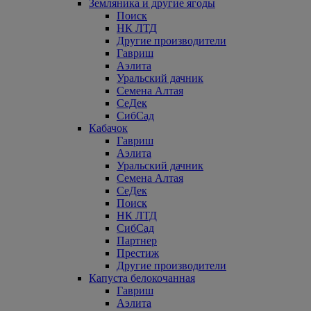
Земляника и другие ягоды
Поиск
НК ЛТД
Другие производители
Гавриш
Аэлита
Уральский дачник
Семена Алтая
СеДек
СибСад
Кабачок
Гавриш
Аэлита
Уральский дачник
Семена Алтая
СеДек
Поиск
НК ЛТД
СибСад
Партнер
Престиж
Другие производители
Капуста белокочанная
Гавриш
Аэлита