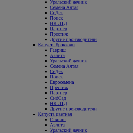
Уральский дачник
Семена Алтая
СеДек
Поиск
НК ЛТД
Партнер
Престиж
Другие производители
Капуста брокколи
Гавриш
Аэлита
Уральский дачник
Семена Алтая
СеДек
Поиск
Евросемена
Престиж
Партнер
СибСад
НК ЛТД
Другие производители
Капуста цветная
Гавриш
Аэлита
Уральский дачник