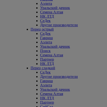
Аэлита
Уральский дачник
Семена Алтая
НК ЛТД
СеДек
Другие производители
Перец острый
СеДек
Гавриш
Аэлита
Уральский дачник
Поиск
Семена Алтая
Партнер
НК ЛТД
Перец сладкий
СеДек
Другие производители
Гавриш
Аэлита
Уральский дачник
Семена Алтая
НК ЛТД
Партнер
СибСад