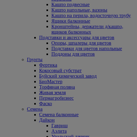
Кашпо подвесные
Кашпо напольные, вазоны
Кашпо на перила, водосточную трубу
Ящики балконные
Кронштейны, держатели д/кашпо,
ящиков балконных
Подставки и аксессуары для цветов
Опоры, шпалеры для цветов
Подставки для цветов напольные
Поддоны для цветов
Грунты
Фертика
Кокосовый субстрат
Буйский химический завод
БиоМастер
Торфяная поляна
Живая земля
Пермагробизнес
Фаско
Семена
Семена балконные
Дайкон
Гавриш
Аэлита
Уральский дачник