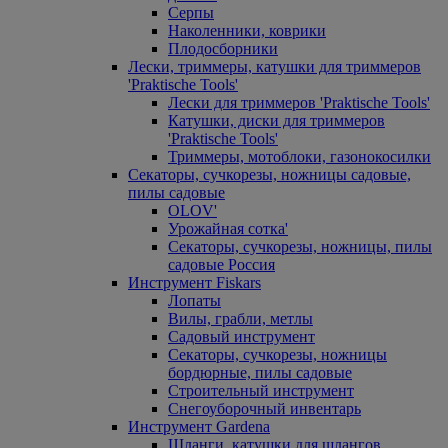
Серпы
Наколенники, коврики
Плодосборники
Лески, триммеры, катушки для триммеров
'Praktische Tools'
Лески для триммеров 'Praktische Tools'
Катушки, диски для триммеров
'Praktische Tools'
Триммеры, мотоблоки, газонокосилки
Секаторы, сучкорезы, ножницы садовые,
пилы садовые
OLOV'
Урожайная сотка'
Секаторы, сучкорезы, ножницы, пилы
садовые Россия
Инструмент Fiskars
Лопаты
Вилы, грабли, метлы
Садовый инструмент
Секаторы, сучкорезы, ножницы
бордюрные, пилы садовые
Строительный инструмент
Снегоуборочный инвентарь
Инструмент Gardena
Шланги, катушки для шлангов