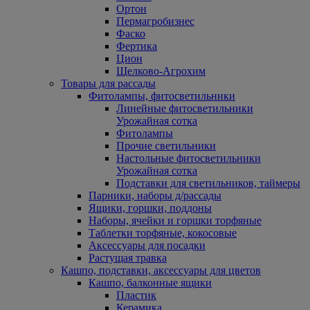
Ортон
Пермагробизнес
Фаско
Фертика
Цион
Щелково-Агрохим
Товары для рассады
Фитолампы, фитосветильники
Линейные фитосветильники
Урожайная сотка
Фитолампы
Прочие светильники
Настольные фитосветильники
Урожайная сотка
Подставки для светильников, таймеры
Парники, наборы д/рассады
Ящики, горшки, поддоны
Наборы, ячейки и горшки торфяные
Таблетки торфяные, кокосовые
Аксессуары для посадки
Растущая травка
Кашпо, подставки, аксессуары для цветов
Кашпо, балконные ящики
Пластик
Керамика