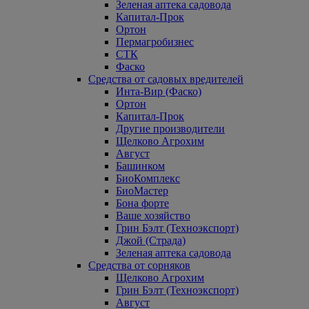
Зеленая аптека садовода
Капитал-Прок
Ортон
Пермагробизнес
СТК
Фаско
Средства от садовых вредителей
Инта-Вир (Фаско)
Ортон
Капитал-Прок
Другие производители
Щелково Агрохим
Август
Башинком
БиоКомплекс
БиоМастер
Бона форте
Ваше хозяйство
Грин Бэлт (Техноэкспорт)
Джой (Страда)
Зеленая аптека садовода
Средства от сорняков
Щелково Агрохим
Грин Бэлт (Техноэкспорт)
Август