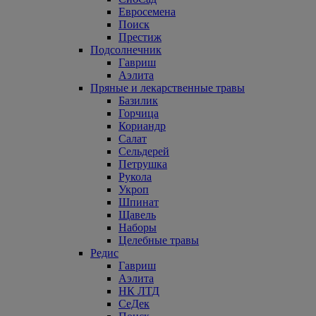
Евросемена
Поиск
Престиж
Подсолнечник
Гавриш
Аэлита
Пряные и лекарственные травы
Базилик
Горчица
Кориандр
Салат
Сельдерей
Петрушка
Рукола
Укроп
Шпинат
Щавель
Наборы
Целебные травы
Редис
Гавриш
Аэлита
НК ЛТД
СеДек