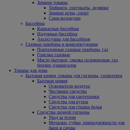
Зимние товары
Тюбинги, снегокаты, ледянки
Зимние игры, спорт
Сани-волокуши
Бассейны
Каркасные бассейны
Надувные бассейны
Аксессуары для бассейнов
Газовые приборы и комплектующие
Портативные газовые приборы, газ
Горелки газовые
Масло бытовое, смазка силиконовая, газ,
бензин д/зажигалок
Товары для дома
Бытовая химия, товары для гигиены, галантерея
Бытовая химия
Освежители воздуха
Чистящие средства
Средства для сантехники
Средства для кухни
Средства для стирки белья
Средства личной гигиены
Уход за телом
Мочалки, губки, принадлежности для
бани и сауны