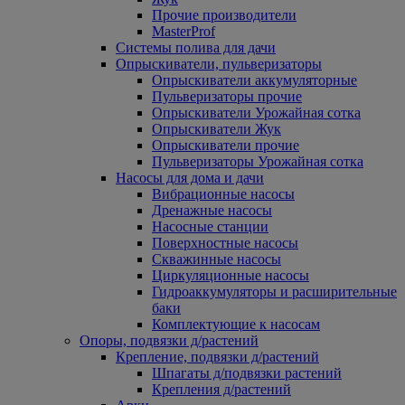
Прочие производители
MasterProf
Системы полива для дачи
Опрыскиватели, пульверизаторы
Опрыскиватели аккумуляторные
Пульверизаторы прочие
Опрыскиватели Урожайная сотка
Опрыскиватели Жук
Опрыскиватели прочие
Пульверизаторы Урожайная сотка
Насосы для дома и дачи
Вибрационные насосы
Дренажные насосы
Насосные станции
Поверхностные насосы
Скважинные насосы
Циркуляционные насосы
Гидроаккумуляторы и расширительные
баки
Комплектующие к насосам
Опоры, подвязки д/растений
Крепление, подвязки д/растений
Шпагаты д/подвязки растений
Крепления д/растений