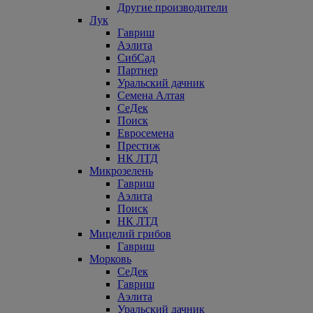
Другие производители
Лук
Гавриш
Аэлита
СибСад
Партнер
Уральский дачник
Семена Алтая
СеДек
Поиск
Евросемена
Престиж
НК ЛТД
Микрозелень
Гавриш
Аэлита
Поиск
НК ЛТД
Мицелий грибов
Гавриш
Морковь
СеДек
Гавриш
Аэлита
Уральский дачник