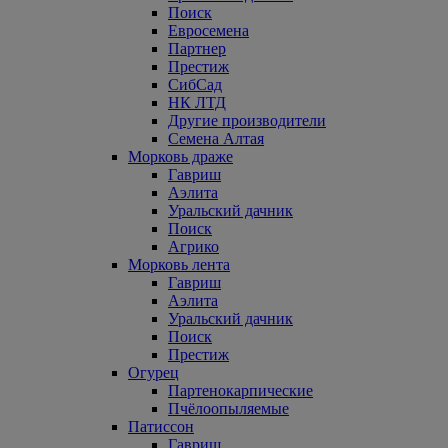
Поиск
Евросемена
Партнер
Престиж
СибСад
НК ЛТД
Другие производители
Семена Алтая
Морковь драже
Гавриш
Аэлита
Уральский дачник
Поиск
Агрико
Морковь лента
Гавриш
Аэлита
Уральский дачник
Поиск
Престиж
Огурец
Партенокарпические
Пчёлоопыляемые
Патиссон
Гавриш