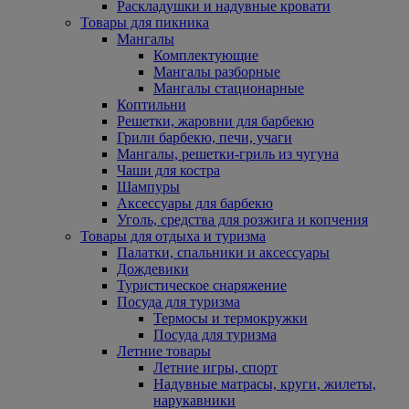
Раскладушки и надувные кровати
Товары для пикника
Мангалы
Комплектующие
Мангалы разборные
Мангалы стационарные
Коптильни
Решетки, жаровни для барбекю
Грили барбекю, печи, учаги
Мангалы, решетки-гриль из чугуна
Чаши для костра
Шампуры
Аксессуары для барбекю
Уголь, средства для розжига и копчения
Товары для отдыха и туризма
Палатки, спальники и аксессуары
Дождевики
Туристическое снаряжение
Посуда для туризма
Термосы и термокружки
Посуда для туризма
Летние товары
Летние игры, спорт
Надувные матрасы, круги, жилеты,
нарукавники