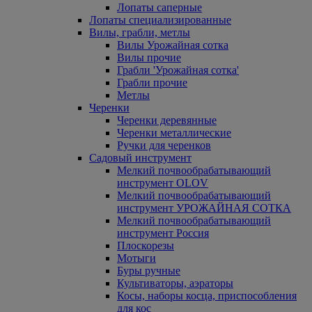
Лопаты саперные
Лопаты специализированные
Вилы, грабли, метлы
Вилы Урожайная сотка
Вилы прочие
Грабли 'Урожайная сотка'
Грабли прочие
Метлы
Черенки
Черенки деревянные
Черенки металлические
Ручки для черенков
Садовый инструмент
Мелкий почвообрабатывающий
инструмент OLOV
Мелкий почвообрабатывающий
инструмент УРОЖАЙНАЯ СОТКА
Мелкий почвообрабатывающий
инструмент Россия
Плоскорезы
Мотыги
Буры ручные
Культиваторы, аэраторы
Косы, наборы косца, приспособления
для кос