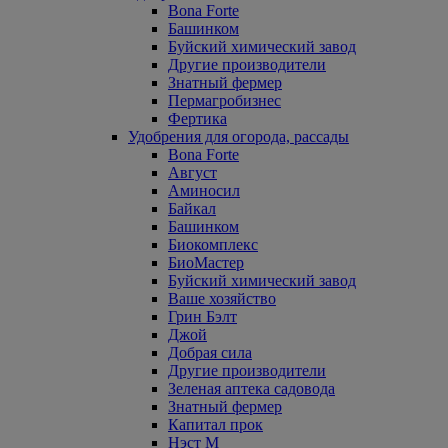
Bona Forte
Башинком
Буйский химический завод
Другие производители
Знатный фермер
Пермагробизнес
Фертика
Удобрения для огорода, рассады
Bona Forte
Август
Аминосил
Байкал
Башинком
Биокомплекс
БиоМастер
Буйский химический завод
Ваше хозяйство
Грин Бэлт
Джой
Добрая сила
Другие производители
Зеленая аптека садовода
Знатный фермер
Капитал прок
Нэст М