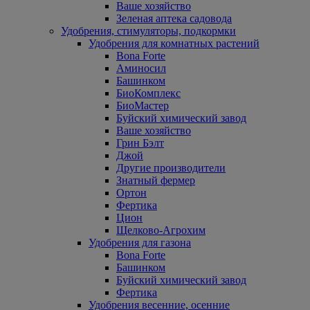
Ваше хозяйство
Зеленая аптека садовода
Удобрения, стимуляторы, подкормки
Удобрения для комнатных растений
Bona Forte
Аминосил
Башинком
БиоКомплекс
БиоМастер
Буйский химический завод
Ваше хозяйство
Грин Бэлт
Джой
Другие производители
Знатный фермер
Ортон
Фертика
Цион
Щелково-Агрохим
Удобрения для газона
Bona Forte
Башинком
Буйский химический завод
Фертика
Удобрения весенние, осенние