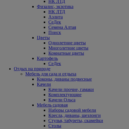
НК ЛТД
Физалис, экзотика
НК ЛТД
Аэлита
СеДек
Семена Алтая
Поиск
Цветы
Однолетние цветы
Многолетние цветы
Комнатные цветы
Картофель
СеДек
Отдых на природе
Мебель для сада и отдыха
Коконы, диваны подвесные
Качели
Качели прочие, гамаки
Комплектующие
Качели Ольса
Мебель садовая
Наборы садовой мебели
Кресла, диваны, шезлонги
Стулья, табуреты, скамейки
Столы