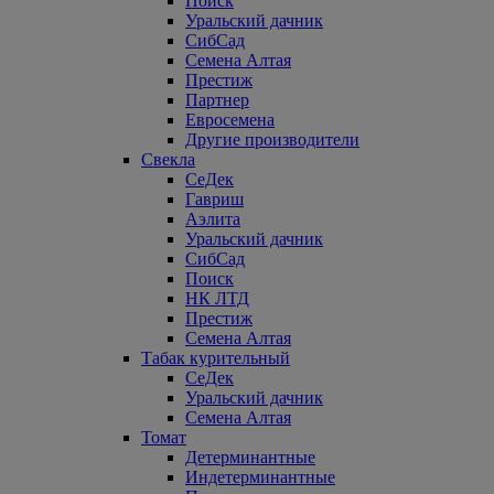
Поиск
Уральский дачник
СибСад
Семена Алтая
Престиж
Партнер
Евросемена
Другие производители
Свекла
СеДек
Гавриш
Аэлита
Уральский дачник
СибСад
Поиск
НК ЛТД
Престиж
Семена Алтая
Табак курительный
СеДек
Уральский дачник
Семена Алтая
Томат
Детерминантные
Индетерминантные