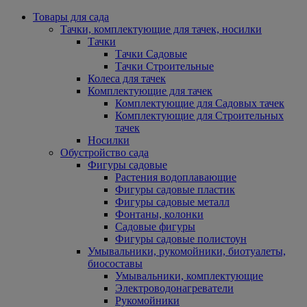
Товары для сада
Тачки, комплектующие для тачек, носилки
Тачки
Тачки Садовые
Тачки Строительные
Колеса для тачек
Комплектующие для тачек
Комплектующие для Садовых тачек
Комплектующие для Строительных
тачек
Носилки
Обустройство сада
Фигуры садовые
Растения водоплавающие
Фигуры садовые пластик
Фигуры садовые металл
Фонтаны, колонки
Садовые фигуры
Фигуры садовые полистоун
Умывальники, рукомойники, биотуалеты,
биосоставы
Умывальники, комплектующие
Электроводонагреватели
Рукомойники