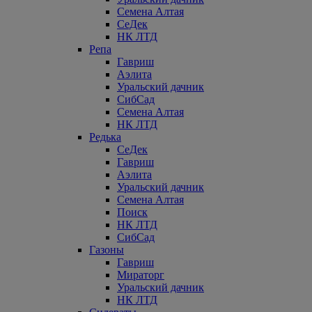
Семена Алтая
СеДек
НК ЛТД
Репа
Гавриш
Аэлита
Уральский дачник
СибСад
Семена Алтая
НК ЛТД
Редька
СеДек
Гавриш
Аэлита
Уральский дачник
Семена Алтая
Поиск
НК ЛТД
СибСад
Газоны
Гавриш
Мираторг
Уральский дачник
НК ЛТД