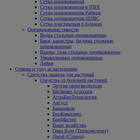
Сетка оцинкованная
Сетка оцинкованная в ПВХ
Сетка оцинкованная Рабица
Сетка оцинкованная ЦПВС
Сетка пластиковая в рулонах
Оцинкованные емкости
Ведра стальные оцинкованные
Баки, канистры, бидоны стальные
оцинкованные
Ванны, тазы стальные оцинкованные
Умывальники оцинкованные
Лейки
Семена и уход за растениями
Средства защиты для растений
Средства от болезней растений
Другие производители
Щелково Агрохим
АгроБиоТехнология
Август
Башинком
БиоКомплекс
БиоМастер
Ваше хозяйство
Грин Бэлт (Техноэкспорт)
Джой (Страда)