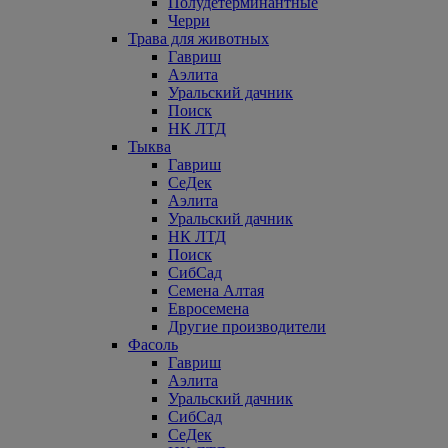
Полудетерминантные
Черри
Трава для животных
Гавриш
Аэлита
Уральский дачник
Поиск
НК ЛТД
Тыква
Гавриш
СеДек
Аэлита
Уральский дачник
НК ЛТД
Поиск
СибСад
Семена Алтая
Евросемена
Другие производители
Фасоль
Гавриш
Аэлита
Уральский дачник
СибСад
СеДек