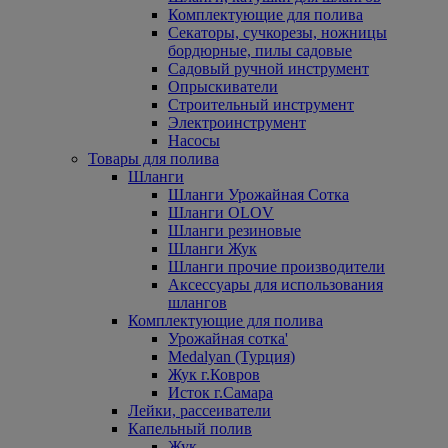
Комплектующие для полива
Секаторы, сучкорезы, ножницы
бордюрные, пилы садовые
Садовый ручной инструмент
Опрыскиватели
Строительный инструмент
Электроинструмент
Насосы
Товары для полива
Шланги
Шланги Урожайная Сотка
Шланги OLOV
Шланги резиновые
Шланги Жук
Шланги прочие производители
Аксессуары для использования
шлангов
Комплектующие для полива
Урожайная сотка'
Medalyan (Турция)
Жук г.Ковров
Исток г.Самара
Лейки, рассеиватели
Капельный полив
Жук