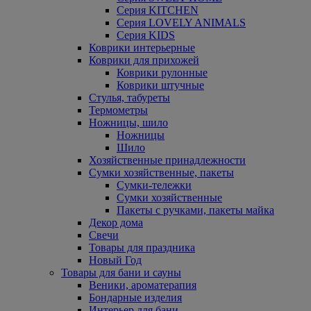
Серия KITCHEN
Серия LOVELY ANIMALS
Серия KIDS
Коврики интерьерные
Коврики для прихожей
Коврики рулонные
Коврики штучные
Стулья, табуреты
Термометры
Ножницы, шило
Ножницы
Шило
Хозяйственные принадлежности
Сумки хозяйственные, пакеты
Сумки-тележки
Сумки хозяйственные
Пакеты с ручками, пакеты майка
Декор дома
Свечи
Товары для праздника
Новый Год
Товары для бани и сауны
Веники, ароматерапия
Бондарные изделия
Интерьер для бани