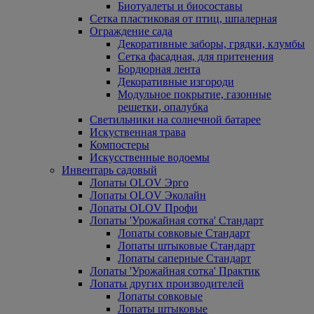
Биотуалеты и биосоставы
Сетка пластиковая от птиц, шпалерная
Ограждение сада
Декоративные заборы, грядки, клумбы
Сетка фасадная, для притенения
Бордюрная лента
Декоративные изгороди
Модульное покрытие, газонные
решетки, опалубка
Светильники на солнечной батарее
Искуственная трава
Компостеры
Искусственные водоемы
Инвентарь садовый
Лопаты OLOV Эрго
Лопаты OLOV Эколайн
Лопаты OLOV Профи
Лопаты 'Урожайная сотка' Стандарт
Лопаты совковые Стандарт
Лопаты штыковые Стандарт
Лопаты саперные Стандарт
Лопаты 'Урожайная сотка' Практик
Лопаты других производителей
Лопаты совковые
Лопаты штыковые