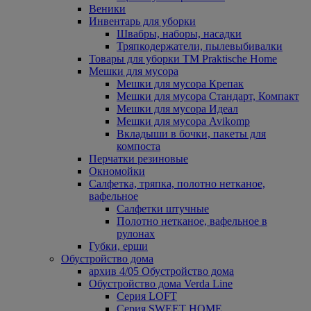
Веники
Инвентарь для уборки
Швабры, наборы, насадки
Тряпкодержатели, пылевыбивалки
Товары для уборки ТМ Praktische Home
Мешки для мусора
Мешки для мусора Крепак
Мешки для мусора Стандарт, Компакт
Мешки для мусора Идеал
Мешки для мусора Avikomp
Вкладыши в бочки, пакеты для
компоста
Перчатки резиновые
Окномойки
Салфетка, тряпка, полотно нетканое,
вафельное
Салфетки штучные
Полотно нетканое, вафельное в
рулонах
Губки, ерши
Обустройство дома
архив 4/05 Обустройство дома
Обустройство дома Verda Line
Серия LOFT
Серия SWEET HOME