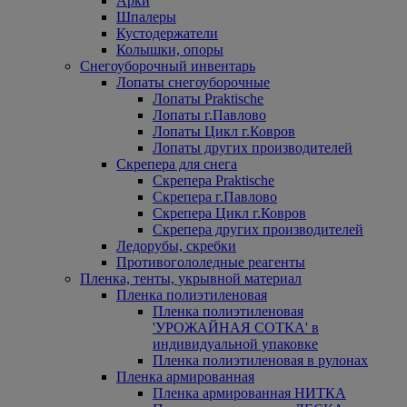
Арки
Шпалеры
Кустодержатели
Колышки, опоры
Снегоуборочный инвентарь
Лопаты снегоуборочные
Лопаты Praktische
Лопаты г.Павлово
Лопаты Цикл г.Ковров
Лопаты других производителей
Скрепера для снега
Скрепера Praktische
Скрепера г.Павлово
Скрепера Цикл г.Ковров
Скрепера других производителей
Ледорубы, скребки
Противогололедные реагенты
Пленка, тенты, укрывной материал
Пленка полиэтиленовая
Пленка полиэтиленовая
'УРОЖАЙНАЯ СОТКА' в
индивидуальной упаковке
Пленка полиэтиленовая в рулонах
Пленка армированная
Пленка армированная НИТКА