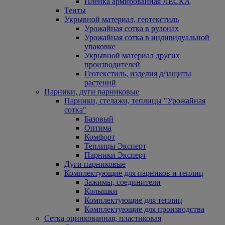
Пленка армированная ЛЕСКА
Тенты
Укрывной материал, геотекстиль
Урожайная сотка в рулонах
Урожайная сотка в индивидуальной
упаковке
Укрывной материал других
производителей
Геотекстиль, изделия д/защиты
растений
Парники, дуги парниковые
Парники, стелажи, теплицы "Урожайная
сотка"
Базовый
Оптима
Комфорт
Теплицы Эксперт
Парники Эксперт
Дуги парниковые
Комплектующие для парников и теплиц
Зажимы, соединители
Колышки
Комплектующие для теплиц
Комплектующие для производства
Сетка оцинкованная, пластиковая