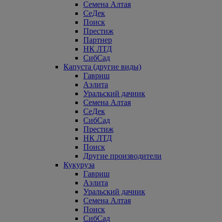
Семена Алтая
СеДек
Поиск
Престиж
Партнер
НК ЛТД
СибСад
Капуста (другие виды)
Гавриш
Аэлита
Уральский дачник
Семена Алтая
СеДек
СибСад
Престиж
НК ЛТД
Поиск
Другие производители
Кукуруза
Гавриш
Аэлита
Уральский дачник
Семена Алтая
Поиск
СибСад