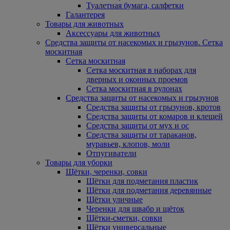
Туалетная бумага, салфетки
Галантерея
Товары для животных
Аксессуары для животных
Средства защиты от насекомых и грызунов. Сетка
москитная
Сетка москитная
Сетка москитная в наборах для
дверных и оконных проемов
Сетка москитная в рулонах
Средства защиты от насекомых и грызунов
Средства защиты от грызунов, кротов
Средства защиты от комаров и клещей
Средства защиты от мух и ос
Средства защиты от тараканов,
муравьев, клопов, моли
Отпугиватели
Товары для уборки
Щётки, черенки, совки
Щётки для подметания пластик
Щётки для подметания деревянные
Щётки уличные
Черенки для швабр и щёток
Щётки-сметки, совки
Щётки универсальные