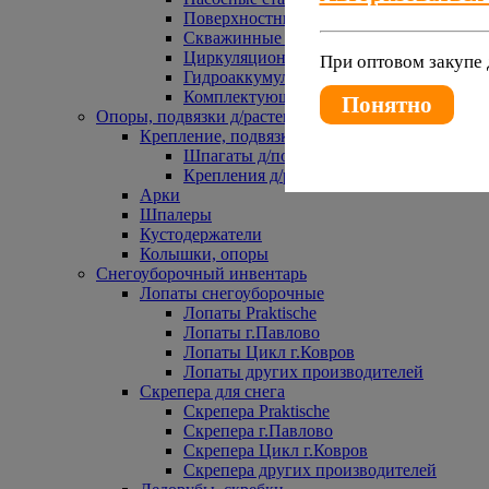
Поверхностные насосы
Скважинные насосы
Циркуляционные насосы
При оптовом закупе 
Гидроаккумуляторы и расширительные 
Комплектующие к насосам
Понятно
Опоры, подвязки д/растений
Крепление, подвязки д/растений
Шпагаты д/подвязки растений
Крепления д/растений
Арки
Шпалеры
Кустодержатели
Колышки, опоры
Снегоуборочный инвентарь
Лопаты снегоуборочные
Лопаты Praktische
Лопаты г.Павлово
Лопаты Цикл г.Ковров
Лопаты других производителей
Скрепера для снега
Скрепера Praktische
Скрепера г.Павлово
Скрепера Цикл г.Ковров
Скрепера других производителей