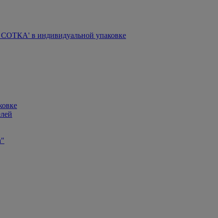
СОТКА' в индивидуальной упаковке
ковке
елей
а"