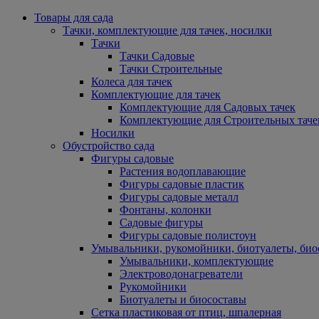
Товары для сада
Тачки, комплектующие для тачек, носилки
Тачки
Тачки Садовые
Тачки Строительные
Колеса для тачек
Комплектующие для тачек
Комплектующие для Садовых тачек
Комплектующие для Строительных таче
Носилки
Обустройство сада
Фигуры садовые
Растения водоплавающие
Фигуры садовые пластик
Фигуры садовые металл
Фонтаны, колонки
Садовые фигуры
Фигуры садовые полистоун
Умывальники, рукомойники, биотуалеты, био
Умывальники, комплектующие
Электроводонагреватели
Рукомойники
Биотуалеты и биосоставы
Сетка пластиковая от птиц, шпалерная