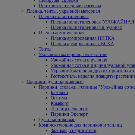
Ледорубы, скребки
Противогололедные реагенты
Пленка, тенты, укрывной материал
Пленка полиэтиленовая
Пленка полиэтиленовая 'УРОЖАЙНАЯ 
Пленка полиэтиленовая в рулонах
Пленка армированная
Пленка армированная НИТКА
Пленка армированная ЛЕСКА
Тенты
Укрывной материал, геотекстиль
Урожайная сотка в рулонах
Урожайная сотка в индивидуальной упа
Укрывной материал других производит
Геотекстиль, изделия д/защиты растений
Парники, дуги парниковые
Парники, стелажи, теплицы "Урожайная сотк
Базовый
Оптима
Комфорт
Теплицы Эксперт
Парники Эксперт
Дуги парниковые
Комплектующие для парников и теплиц
Зажимы, соединители