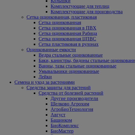
Колышки
Комплектующие для теплиц
Комплектующие для производства
Сетка оцинкованная, пластиковая
Сетка оцинкованная
Сетка оцинкованная в ПВХ
Сетка оцинкованная Рабица
Сетка оцинкованная ЦПВС
Сетка пластиковая в рулонах
Оцинкованные емкости
Ведра стальные оцинкованные
Баки, канистры, бидоны стальные оцинкован
Ванны, тазы стальные оцинкованные
Умывальники оцинкованные
Лейки
Семена и уход за растениями
Средства защиты для растений
Средства от болезней растений
Другие производители
Щелково Агрохим
АгроБиоТехнология
Август
Башинком
БиоКомплекс
БиоМастер