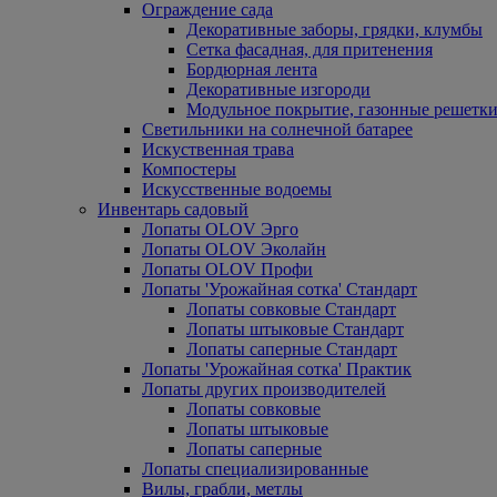
Ограждение сада
Декоративные заборы, грядки, клумбы
Сетка фасадная, для притенения
Бордюрная лента
Декоративные изгороди
Модульное покрытие, газонные решетки
Светильники на солнечной батарее
Искуственная трава
Компостеры
Искусственные водоемы
Инвентарь садовый
Лопаты OLOV Эрго
Лопаты OLOV Эколайн
Лопаты OLOV Профи
Лопаты 'Урожайная сотка' Стандарт
Лопаты совковые Стандарт
Лопаты штыковые Стандарт
Лопаты саперные Стандарт
Лопаты 'Урожайная сотка' Практик
Лопаты других производителей
Лопаты совковые
Лопаты штыковые
Лопаты саперные
Лопаты специализированные
Вилы, грабли, метлы