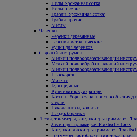
Вилы Урожайная сотка
Вилы прочие
Грабли 'Урожайная сотка'
Грабли прочие
Метлы
Черенки
Черенки деревянные
Черенки металлические
Ручки для черенков
Садовый инструмент
Мелкий почвообрабатывающий инстру
Мелкий почвообрабатывающий инст
Мелкий почвообрабатывающий инструм
Плоскорезы
Мотыги
Буры ручные
Культиваторы, аэраторы
Косы, наборы косца, приспособления дл
Серпы
Наколенники, коврики
Плодосборники
Лески, триммеры, катушки для триммеров 'Prak
Лески для триммеров 'Praktische Tools'
Катушки, диски для триммеров 'Praktisch
Триммеры, мотоблоки, газонокосилки