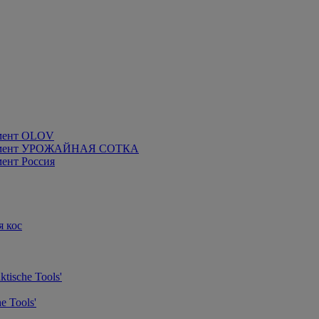
мент OLOV
румент УРОЖАЙНАЯ СОТКА
ент Россия
я кос
tische Tools'
e Tools'