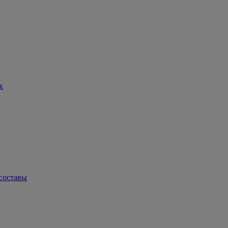
к
составы