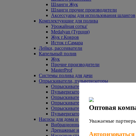
Шланги Жук
Шланги прочие производители
Аксессуары для использования шлангов
Комплектующие для полива
Урожайная сотка'
Medalyan (Турция)
Жук г.Ковров
Исток г.Самара
Лейки, рассеиватели
Капельный полив
Жук
Прочие производители
MasterProf
Системы полива для дачи
Опрыскиватели, пульверизаторы
Опрыскиватели аккумуляторные
Пульверизаторы прочие
Опрыскиватели Урожайная сотка
Опрыскиватели Жук
Оптовая комп
Опрыскиватели прочие
Пульверизаторы Урожайная сотка
Насосы для дома и дачи
Уважаемые партнеры,
Вибрационные насосы
Дренажные насосы
Авторизоваться
Насосные станции