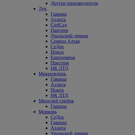
Другие производители
Лук
Гавриш
Аэлита
СибСад
Партнер
Уральский дачник
Семена Алтая
СеДек
Поиск
Евросемена
Престиж
НК ЛТД
Микрозелень
Гавриш
Аэлита
Поиск
НК ЛТД
Мицелий грибов
Гавриш
Морковь
СеДек
Гавриш
Аэлита
Уральский дачник