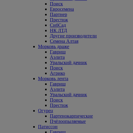
Поиск
Евросемена
Партнер
Престиж
СибСад
НК ЛТД
Другие производители
Семена Алтая
Морковь драже
Гавриш
Аэлита
Уральский дачник
Поиск
Агрико
Морковь лента
Гавриш
Аэлита
Уральский дачник
Поиск
Престиж
Огурец
Партенокарпические
Пчёлоопыляемые
Патиссон
Гавриш