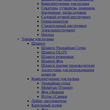
Комплектующие для полива
Секаторы, сучкорезы, ножницы
бордюрные, пилы садовые
Садовый ручной инструмент
Опрыскиватели
Строительный инструмент
Электроинструмент
Насосы
Товары для полива
Шланги
Шланги Урожайная Сотка
Шланги OLOV
Шланги резиновые
Шланги Жук
Шланги прочие производители
Аксессуары для использования
шлангов
Комплектующие для полива
Урожайная сотка'
Medalyan (Турция)
Жук г.Ковров
Исток г.Самара
Лейки, рассеиватели
Капельный полив
Жук