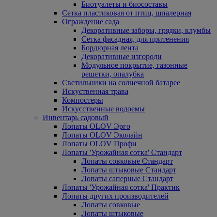
Биотуалеты и биосоставы
Сетка пластиковая от птиц, шпалерная
Ограждение сада
Декоративные заборы, грядки, клумбы
Сетка фасадная, для притенения
Бордюрная лента
Декоративные изгороди
Модульное покрытие, газонные
решетки, опалубка
Светильники на солнечной батарее
Искуственная трава
Компостеры
Искусственные водоемы
Инвентарь садовый
Лопаты OLOV Эрго
Лопаты OLOV Эколайн
Лопаты OLOV Профи
Лопаты 'Урожайная сотка' Стандарт
Лопаты совковые Стандарт
Лопаты штыковые Стандарт
Лопаты саперные Стандарт
Лопаты 'Урожайная сотка' Практик
Лопаты других производителей
Лопаты совковые
Лопаты штыковые