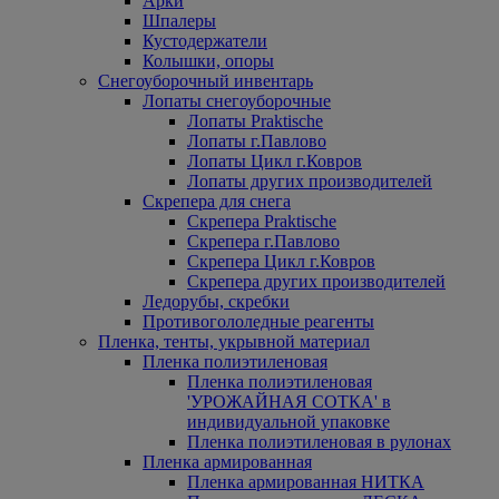
Арки
Шпалеры
Кустодержатели
Колышки, опоры
Снегоуборочный инвентарь
Лопаты снегоуборочные
Лопаты Praktische
Лопаты г.Павлово
Лопаты Цикл г.Ковров
Лопаты других производителей
Скрепера для снега
Скрепера Praktische
Скрепера г.Павлово
Скрепера Цикл г.Ковров
Скрепера других производителей
Ледорубы, скребки
Противогололедные реагенты
Пленка, тенты, укрывной материал
Пленка полиэтиленовая
Пленка полиэтиленовая
'УРОЖАЙНАЯ СОТКА' в
индивидуальной упаковке
Пленка полиэтиленовая в рулонах
Пленка армированная
Пленка армированная НИТКА