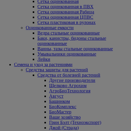
Сетка оцинкованная
Сетка оцинкованная в ПВХ
Сетка оцинкованная Рабица
Сетка оцинкованная ЦПВС
Сетка пластиковая в рулонах
Оцинкованные емкости
Ведра стальные оцинкованные
Баки, канистры, бидоны стальные
оцинкованные
Ванны, тазы стальные оцинкованные
Умывальники оцинкованные
Лейки
Семена и уход за растениями
Средства защиты для растений
Средства от болезней растений
Другие производители
Щелково Агрохим
АгроБиоТехнология
Август
Башинком
БиоКомплекс
БиоМастер
Ваше хозяйство
Грин Бэлт (Техноэкспорт)
Джой (Страда)