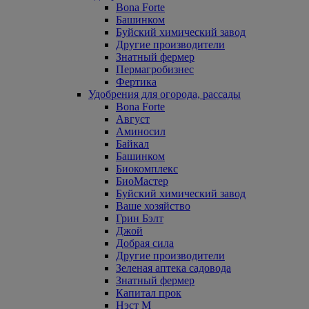
Bona Forte
Башинком
Буйский химический завод
Другие производители
Знатный фермер
Пермагробизнес
Фертика
Удобрения для огорода, рассады
Bona Forte
Август
Аминосил
Байкал
Башинком
Биокомплекс
БиоМастер
Буйский химический завод
Ваше хозяйство
Грин Бэлт
Джой
Добрая сила
Другие производители
Зеленая аптека садовода
Знатный фермер
Капитал прок
Нэст М