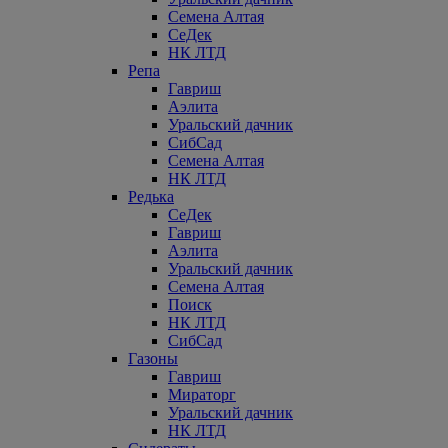
Семена Алтая
СеДек
НК ЛТД
Репа
Гавриш
Аэлита
Уральский дачник
СибСад
Семена Алтая
НК ЛТД
Редька
СеДек
Гавриш
Аэлита
Уральский дачник
Семена Алтая
Поиск
НК ЛТД
СибСад
Газоны
Гавриш
Мираторг
Уральский дачник
НК ЛТД