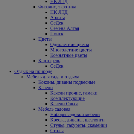
НК ЛТД
Физалис, экзотика
НК ЛТД
Аэлита
СеДек
Семена Алтая
Поиск
Цветы
Однолетние цветы
Многолетние цветы
Комнатные цветы
Картофель
СеДек
Отдых на природе
Мебель для сада и отдыха
Коконы, диваны подвесные
Качели
Качели прочие, гамаки
Комплектующие
Качели Ольса
Мебель садовая
Наборы садовой мебели
Кресла, диваны, шезлонги
Стулья, табуреты, скамейки
Столы