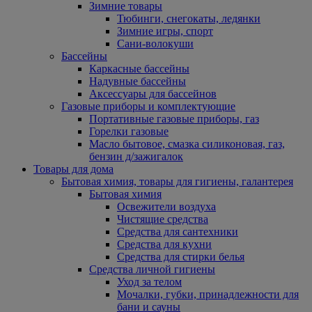
Зимние товары
Тюбинги, снегокаты, ледянки
Зимние игры, спорт
Сани-волокуши
Бассейны
Каркасные бассейны
Надувные бассейны
Аксессуары для бассейнов
Газовые приборы и комплектующие
Портативные газовые приборы, газ
Горелки газовые
Масло бытовое, смазка силиконовая, газ,
бензин д/зажигалок
Товары для дома
Бытовая химия, товары для гигиены, галантерея
Бытовая химия
Освежители воздуха
Чистящие средства
Средства для сантехники
Средства для кухни
Средства для стирки белья
Средства личной гигиены
Уход за телом
Мочалки, губки, принадлежности для
бани и сауны