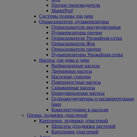
Прочие производители
MasterProf
Системы полива для дачи
Опрыскиватели, пульверизаторы
Опрыскиватели аккумуляторные
Пульверизаторы прочие
Опрыскиватели Урожайная сотка
Опрыскиватели Жук
Опрыскиватели прочие
Пульверизаторы Урожайная сотка
Насосы для дома и дачи
Вибрационные насосы
Дренажные насосы
Насосные станции
Поверхностные насосы
Скважинные насосы
Циркуляционные насосы
Гидроаккумуляторы и расширительные
баки
Комплектующие к насосам
Опоры, подвязки д/растений
Крепление, подвязки д/растений
Шпагаты д/подвязки растений
Крепления д/растений