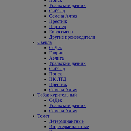
Поиск
Уральский дачник
СибСад
Семена Алтая
Престиж
Партнер
Евросемена
Другие производители
Свекла
СеДек
Гавриш
Аэлита
Уральский дачник
СибСад
Поиск
НК ЛТД
Престиж
Семена Алтая
Табак курительный
СеДек
Уральский дачник
Семена Алтая
Томат
Детерминантные
Индетерминантные