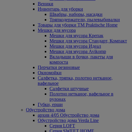
Веники
Инвентарь для уборки
Швабры, наборы, насадки
Тряпкодержатели, пылевыбивалки
Товары для уборки ТМ Praktische Home
Мешки для мусора
Мешки для мусора Крепак
Мешки для мусора Стандарт, Компакт
Мешки для мусора Идеал
Мешки для мусора Avikomp
Вкладыши в бочки, пакеты для
компоста
Перчатки резиновые
Окномойки
Салфетка, тряпка, полотно нетканое,
вафельное
Салфетки штучные
Полотно нетканое, вафельное в
рулонах
Губки, ерши
Обустройство дома
архив 4/05 Обустройство дома
Обустройство дома Verda Line
Серия LOFT
Серия SWEET HOME