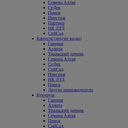
Семена Алтая
СеДек
Поиск
Престиж
Партнер
НК ЛТД
СибСад
Капуста (другие виды)
Гавриш
Аэлита
Уральский дачник
Семена Алтая
СеДек
СибСад
Престиж
НК ЛТД
Поиск
Другие производители
Кукуруза
Гавриш
Аэлита
Уральский дачник
Семена Алтая
Поиск
СибСад