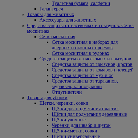
Туалетная бумага, салфетки
Галантерея
Товары для животных
Аксессуары для животных
Средства защиты от насекомых и грызунов. Сетка
москитная
Сетка москитная
Сетка москитная в наборах для
дверных и оконных проемов
Сетка москитная в рулонах
Средства защиты от насекомых и грызунов
Средства защиты от грызунов, кротов
Средства защиты от комаров и клещей
Средства защиты от мух и ос
Средства защиты от тараканов,
муравьев, клопов, моли
Отпугиватели
Товары для уборки
Щётки, черенки, совки
Щётки для подметания пластик
Щётки для подметания деревянные
Щётки уличные
Черенки для швабр и щёток
Щётки-сметки, совки
Щётки универсальные