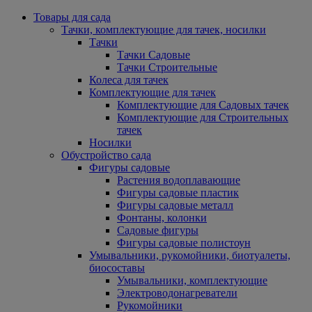
Товары для сада
Тачки, комплектующие для тачек, носилки
Тачки
Тачки Садовые
Тачки Строительные
Колеса для тачек
Комплектующие для тачек
Комплектующие для Садовых тачек
Комплектующие для Строительных
тачек
Носилки
Обустройство сада
Фигуры садовые
Растения водоплавающие
Фигуры садовые пластик
Фигуры садовые металл
Фонтаны, колонки
Садовые фигуры
Фигуры садовые полистоун
Умывальники, рукомойники, биотуалеты,
биосоставы
Умывальники, комплектующие
Электроводонагреватели
Рукомойники