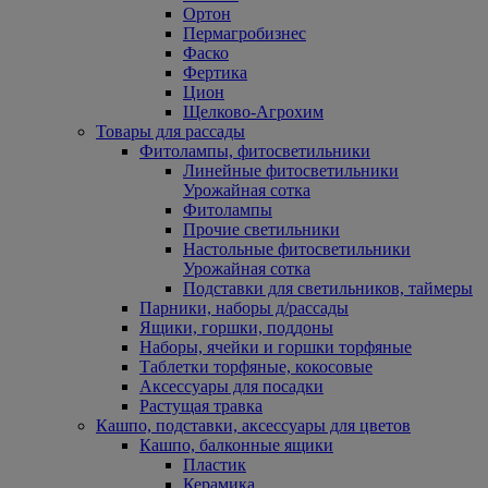
Ортон
Пермагробизнес
Фаско
Фертика
Цион
Щелково-Агрохим
Товары для рассады
Фитолампы, фитосветильники
Линейные фитосветильники
Урожайная сотка
Фитолампы
Прочие светильники
Настольные фитосветильники
Урожайная сотка
Подставки для светильников, таймеры
Парники, наборы д/рассады
Ящики, горшки, поддоны
Наборы, ячейки и горшки торфяные
Таблетки торфяные, кокосовые
Аксессуары для посадки
Растущая травка
Кашпо, подставки, аксессуары для цветов
Кашпо, балконные ящики
Пластик
Керамика