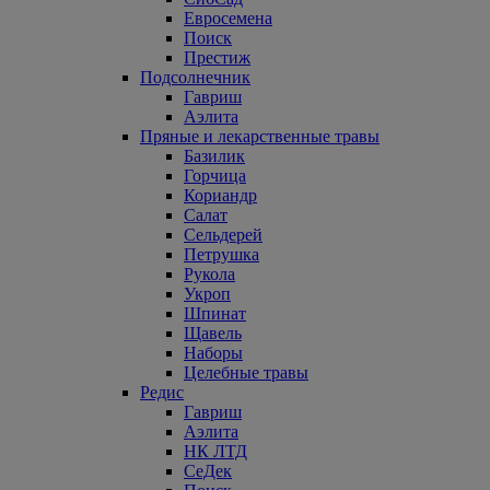
Евросемена
Поиск
Престиж
Подсолнечник
Гавриш
Аэлита
Пряные и лекарственные травы
Базилик
Горчица
Кориандр
Салат
Сельдерей
Петрушка
Рукола
Укроп
Шпинат
Щавель
Наборы
Целебные травы
Редис
Гавриш
Аэлита
НК ЛТД
СеДек