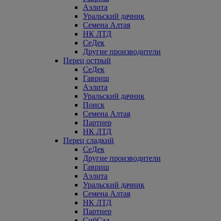
Аэлита
Уральский дачник
Семена Алтая
НК ЛТД
СеДек
Другие производители
Перец острый
СеДек
Гавриш
Аэлита
Уральский дачник
Поиск
Семена Алтая
Партнер
НК ЛТД
Перец сладкий
СеДек
Другие производители
Гавриш
Аэлита
Уральский дачник
Семена Алтая
НК ЛТД
Партнер
СибСад