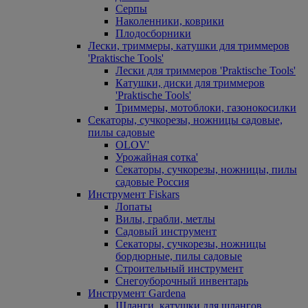
Серпы
Наколенники, коврики
Плодосборники
Лески, триммеры, катушки для триммеров
'Praktische Tools'
Лески для триммеров 'Praktische Tools'
Катушки, диски для триммеров
'Praktische Tools'
Триммеры, мотоблоки, газонокосилки
Секаторы, сучкорезы, ножницы садовые,
пилы садовые
OLOV'
Урожайная сотка'
Секаторы, сучкорезы, ножницы, пилы
садовые Россия
Инструмент Fiskars
Лопаты
Вилы, грабли, метлы
Садовый инструмент
Секаторы, сучкорезы, ножницы
бордюрные, пилы садовые
Строительный инструмент
Снегоуборочный инвентарь
Инструмент Gardena
Шланги, катушки для шлангов