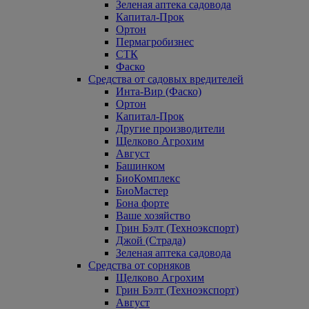
Зеленая аптека садовода
Капитал-Прок
Ортон
Пермагробизнес
СТК
Фаско
Средства от садовых вредителей
Инта-Вир (Фаско)
Ортон
Капитал-Прок
Другие производители
Щелково Агрохим
Август
Башинком
БиоКомплекс
БиоМастер
Бона форте
Ваше хозяйство
Грин Бэлт (Техноэкспорт)
Джой (Страда)
Зеленая аптека садовода
Средства от сорняков
Щелково Агрохим
Грин Бэлт (Техноэкспорт)
Август