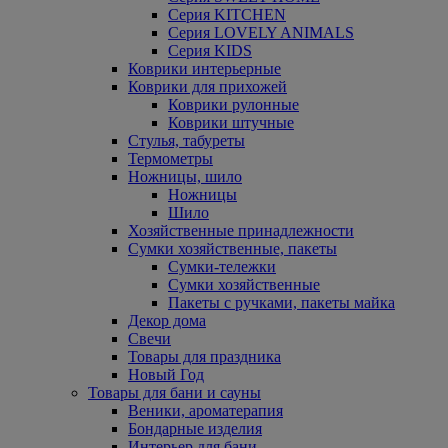
Серия KITCHEN
Серия LOVELY ANIMALS
Серия KIDS
Коврики интерьерные
Коврики для прихожей
Коврики рулонные
Коврики штучные
Стулья, табуреты
Термометры
Ножницы, шило
Ножницы
Шило
Хозяйственные принадлежности
Сумки хозяйственные, пакеты
Сумки-тележки
Сумки хозяйственные
Пакеты с ручками, пакеты майка
Декор дома
Свечи
Товары для праздника
Новый Год
Товары для бани и сауны
Веники, ароматерапия
Бондарные изделия
Интерьер для бани