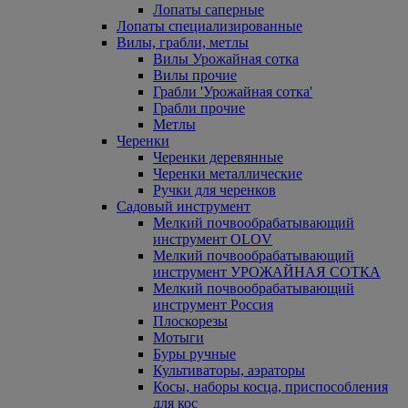
Лопаты саперные
Лопаты специализированные
Вилы, грабли, метлы
Вилы Урожайная сотка
Вилы прочие
Грабли 'Урожайная сотка'
Грабли прочие
Метлы
Черенки
Черенки деревянные
Черенки металлические
Ручки для черенков
Садовый инструмент
Мелкий почвообрабатывающий
инструмент OLOV
Мелкий почвообрабатывающий
инструмент УРОЖАЙНАЯ СОТКА
Мелкий почвообрабатывающий
инструмент Россия
Плоскорезы
Мотыги
Буры ручные
Культиваторы, аэраторы
Косы, наборы косца, приспособления
для кос