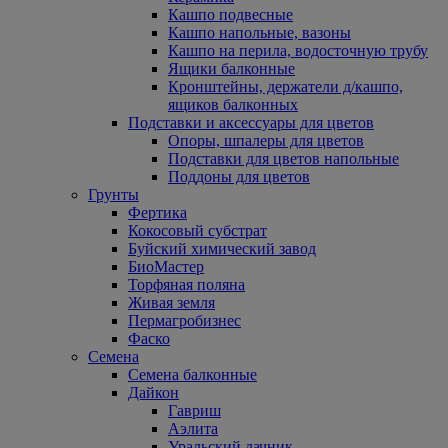
Кашпо подвесные
Кашпо напольные, вазоны
Кашпо на перила, водосточную трубу
Ящики балконные
Кронштейны, держатели д/кашпо,
ящиков балконных
Подставки и аксессуары для цветов
Опоры, шпалеры для цветов
Подставки для цветов напольные
Поддоны для цветов
Грунты
Фертика
Кокосовый субстрат
Буйский химический завод
БиоМастер
Торфяная поляна
Живая земля
Пермагробизнес
Фаско
Семена
Семена балконные
Дайкон
Гавриш
Аэлита
Уральский дачник