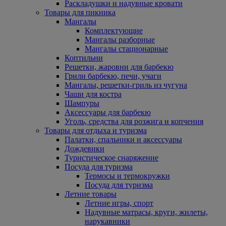
Раскладушки и надувные кровати
Товары для пикника
Мангалы
Комплектующие
Мангалы разборные
Мангалы стационарные
Коптильни
Решетки, жаровни для барбекю
Грили барбекю, печи, учаги
Мангалы, решетки-гриль из чугуна
Чаши для костра
Шампуры
Аксессуары для барбекю
Уголь, средства для розжига и копчения
Товары для отдыха и туризма
Палатки, спальники и аксессуары
Дождевики
Туристическое снаряжение
Посуда для туризма
Термосы и термокружки
Посуда для туризма
Летние товары
Летние игры, спорт
Надувные матрасы, круги, жилеты,
нарукавники