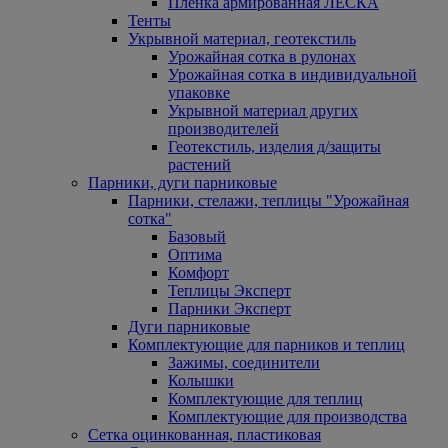
Пленка армированная ЛЕСКА
Тенты
Укрывной материал, геотекстиль
Урожайная сотка в рулонах
Урожайная сотка в индивидуальной
упаковке
Укрывной материал других
производителей
Геотекстиль, изделия д/защиты
растений
Парники, дуги парниковые
Парники, стелажи, теплицы "Урожайная
сотка"
Базовый
Оптима
Комфорт
Теплицы Эксперт
Парники Эксперт
Дуги парниковые
Комплектующие для парников и теплиц
Зажимы, соединители
Колышки
Комплектующие для теплиц
Комплектующие для производства
Сетка оцинкованная, пластиковая