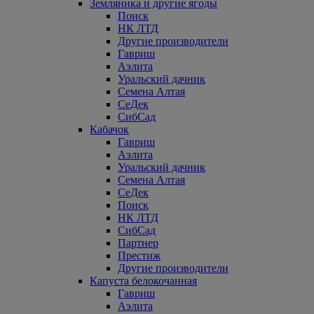
Земляника и другие ягоды
Поиск
НК ЛТД
Другие производители
Гавриш
Аэлита
Уральский дачник
Семена Алтая
СеДек
СибСад
Кабачок
Гавриш
Аэлита
Уральский дачник
Семена Алтая
СеДек
Поиск
НК ЛТД
СибСад
Партнер
Престиж
Другие производители
Капуста белокочанная
Гавриш
Аэлита