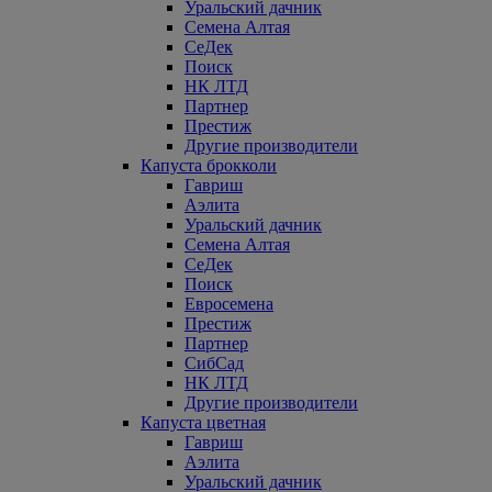
Уральский дачник
Семена Алтая
СеДек
Поиск
НК ЛТД
Партнер
Престиж
Другие производители
Капуста брокколи
Гавриш
Аэлита
Уральский дачник
Семена Алтая
СеДек
Поиск
Евросемена
Престиж
Партнер
СибСад
НК ЛТД
Другие производители
Капуста цветная
Гавриш
Аэлита
Уральский дачник