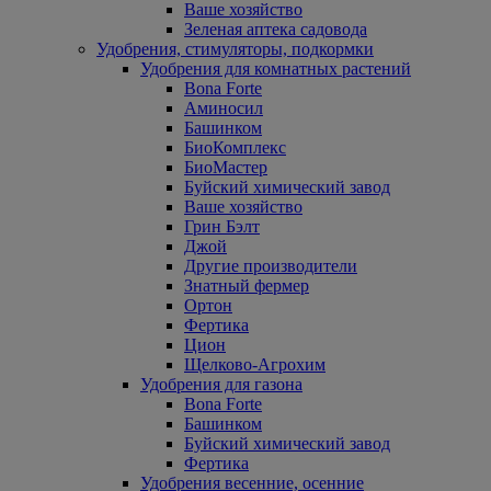
Ваше хозяйство
Зеленая аптека садовода
Удобрения, стимуляторы, подкормки
Удобрения для комнатных растений
Bona Forte
Аминосил
Башинком
БиоКомплекс
БиоМастер
Буйский химический завод
Ваше хозяйство
Грин Бэлт
Джой
Другие производители
Знатный фермер
Ортон
Фертика
Цион
Щелково-Агрохим
Удобрения для газона
Bona Forte
Башинком
Буйский химический завод
Фертика
Удобрения весенние, осенние