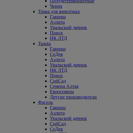
Полудетерминантные
Черри
Трава для животных
Гавриш
Аэлита
Уральский дачник
Поиск
НК ЛТД
Тыква
Гавриш
СеДек
Аэлита
Уральский дачник
НК ЛТД
Поиск
СибСад
Семена Алтая
Евросемена
Другие производители
Фасоль
Гавриш
Аэлита
Уральский дачник
СибСад
СеДек