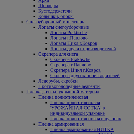
Арки
Шпалеры
Кустодержатели
Колышки, опоры
Снегоуборочный инвентарь
Лопаты снегоуборочные
Лопаты Praktische
Лопаты г.Павлово
Лопаты Цикл г.Ковров
Лопаты других производителей
Скрепера для снега
Скрепера Praktische
Скрепера г.Павлово
Скрепера Цикл г.Ковров
Скрепера других производителей
Ледорубы, скребки
Противогололедные реагенты
Пленка, тенты, укрывной материал
Пленка полиэтиленовая
Пленка полиэтиленовая
'УРОЖАЙНАЯ СОТКА' в
индивидуальной упаковке
Пленка полиэтиленовая в рулонах
Пленка армированная
Пленка армированная НИТКА