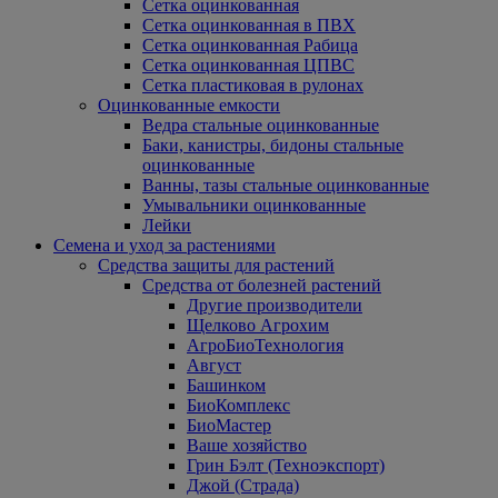
Сетка оцинкованная
Сетка оцинкованная в ПВХ
Сетка оцинкованная Рабица
Сетка оцинкованная ЦПВС
Сетка пластиковая в рулонах
Оцинкованные емкости
Ведра стальные оцинкованные
Баки, канистры, бидоны стальные
оцинкованные
Ванны, тазы стальные оцинкованные
Умывальники оцинкованные
Лейки
Семена и уход за растениями
Средства защиты для растений
Средства от болезней растений
Другие производители
Щелково Агрохим
АгроБиоТехнология
Август
Башинком
БиоКомплекс
БиоМастер
Ваше хозяйство
Грин Бэлт (Техноэкспорт)
Джой (Страда)