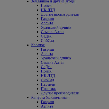
Земляника и другие ягоды
Поиск
НК ЛТД
Другие производители
Гавриш
Аэлита
Уральский дачник
Семена Алтая
СеДек
СибСад
Кабачок
Гавриш
Аэлита
Уральский дачник
Семена Алтая
СеДек
Поиск
НК ЛТД
СибСад
Партнер
Престиж
Другие производители
Капуста белокочанная
Гавриш
Аэлита