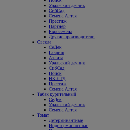
Поиск
Уральский дачник
СибСад
Семена Алтая
Престиж
Партнер
Евросемена
Другие производители
Свекла
СеДек
Гавриш
Аэлита
Уральский дачник
СибСад
Поиск
НК ЛТД
Престиж
Семена Алтая
Табак курительный
СеДек
Уральский дачник
Семена Алтая
Томат
Детерминантные
Индетерминантные