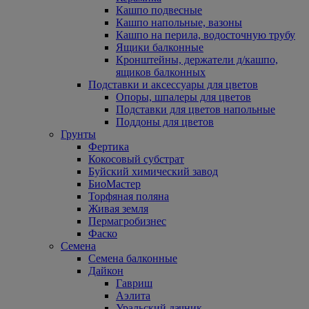
Кашпо подвесные
Кашпо напольные, вазоны
Кашпо на перила, водосточную трубу
Ящики балконные
Кронштейны, держатели д/кашпо,
ящиков балконных
Подставки и аксессуары для цветов
Опоры, шпалеры для цветов
Подставки для цветов напольные
Поддоны для цветов
Грунты
Фертика
Кокосовый субстрат
Буйский химический завод
БиоМастер
Торфяная поляна
Живая земля
Пермагробизнес
Фаско
Семена
Семена балконные
Дайкон
Гавриш
Аэлита
Уральский дачник