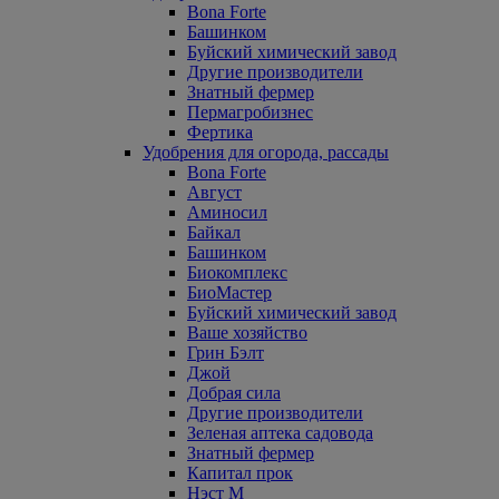
Bona Forte
Башинком
Буйский химический завод
Другие производители
Знатный фермер
Пермагробизнес
Фертика
Удобрения для огорода, рассады
Bona Forte
Август
Аминосил
Байкал
Башинком
Биокомплекс
БиоМастер
Буйский химический завод
Ваше хозяйство
Грин Бэлт
Джой
Добрая сила
Другие производители
Зеленая аптека садовода
Знатный фермер
Капитал прок
Нэст М