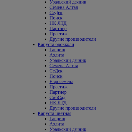
Уральский дачник
Семена Алтая
СеДек
Поиск
НК ЛТД
Партнер
Престиж
Другие производители
Капуста брокколи
Гавриш
Аэлита
Уральский дачник
Семена Алтая
СеДек
Поиск
Евросемена
Престиж
Партнер
СибСад
НК ЛТД
Другие производители
Капуста цветная
Гавриш
Аэлита
Уральский дачник