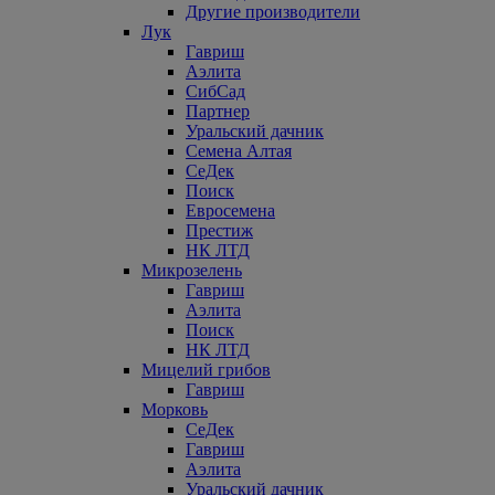
Другие производители
Лук
Гавриш
Аэлита
СибСад
Партнер
Уральский дачник
Семена Алтая
СеДек
Поиск
Евросемена
Престиж
НК ЛТД
Микрозелень
Гавриш
Аэлита
Поиск
НК ЛТД
Мицелий грибов
Гавриш
Морковь
СеДек
Гавриш
Аэлита
Уральский дачник