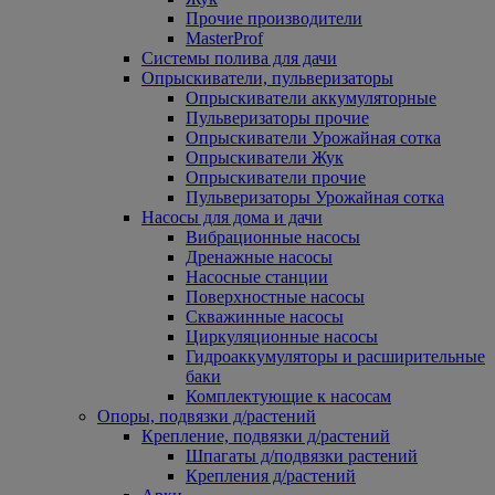
Прочие производители
MasterProf
Системы полива для дачи
Опрыскиватели, пульверизаторы
Опрыскиватели аккумуляторные
Пульверизаторы прочие
Опрыскиватели Урожайная сотка
Опрыскиватели Жук
Опрыскиватели прочие
Пульверизаторы Урожайная сотка
Насосы для дома и дачи
Вибрационные насосы
Дренажные насосы
Насосные станции
Поверхностные насосы
Скважинные насосы
Циркуляционные насосы
Гидроаккумуляторы и расширительные
баки
Комплектующие к насосам
Опоры, подвязки д/растений
Крепление, подвязки д/растений
Шпагаты д/подвязки растений
Крепления д/растений