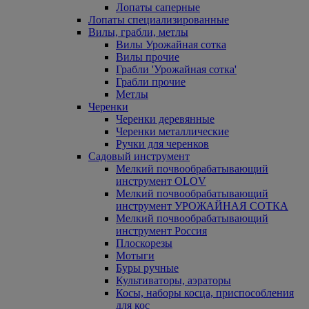
Лопаты саперные
Лопаты специализированные
Вилы, грабли, метлы
Вилы Урожайная сотка
Вилы прочие
Грабли 'Урожайная сотка'
Грабли прочие
Метлы
Черенки
Черенки деревянные
Черенки металлические
Ручки для черенков
Садовый инструмент
Мелкий почвообрабатывающий
инструмент OLOV
Мелкий почвообрабатывающий
инструмент УРОЖАЙНАЯ СОТКА
Мелкий почвообрабатывающий
инструмент Россия
Плоскорезы
Мотыги
Буры ручные
Культиваторы, аэраторы
Косы, наборы косца, приспособления
для кос