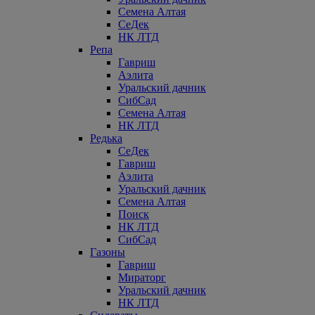
Семена Алтая
СеДек
НК ЛТД
Репа
Гавриш
Аэлита
Уральский дачник
СибСад
Семена Алтая
НК ЛТД
Редька
СеДек
Гавриш
Аэлита
Уральский дачник
Семена Алтая
Поиск
НК ЛТД
СибСад
Газоны
Гавриш
Мираторг
Уральский дачник
НК ЛТД