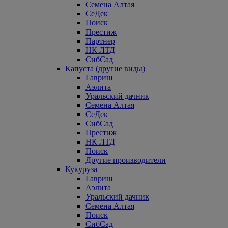
Семена Алтая
СеДек
Поиск
Престиж
Партнер
НК ЛТД
СибСад
Капуста (другие виды)
Гавриш
Аэлита
Уральский дачник
Семена Алтая
СеДек
СибСад
Престиж
НК ЛТД
Поиск
Другие производители
Кукуруза
Гавриш
Аэлита
Уральский дачник
Семена Алтая
Поиск
СибСад