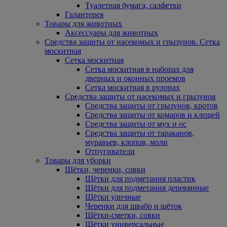
Туалетная бумага, салфетки
Галантерея
Товары для животных
Аксессуары для животных
Средства защиты от насекомых и грызунов. Сетка
москитная
Сетка москитная
Сетка москитная в наборах для
дверных и оконных проемов
Сетка москитная в рулонах
Средства защиты от насекомых и грызунов
Средства защиты от грызунов, кротов
Средства защиты от комаров и клещей
Средства защиты от мух и ос
Средства защиты от тараканов,
муравьев, клопов, моли
Отпугиватели
Товары для уборки
Щётки, черенки, совки
Щётки для подметания пластик
Щётки для подметания деревянные
Щётки уличные
Черенки для швабр и щёток
Щётки-сметки, совки
Щётки универсальные