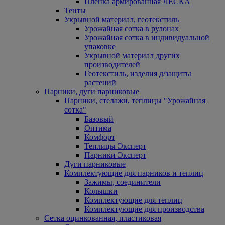
Пленка армированная ЛЕСКА
Тенты
Укрывной материал, геотекстиль
Урожайная сотка в рулонах
Урожайная сотка в индивидуальной
упаковке
Укрывной материал других
производителей
Геотекстиль, изделия д/защиты
растений
Парники, дуги парниковые
Парники, стелажи, теплицы "Урожайная
сотка"
Базовый
Оптима
Комфорт
Теплицы Эксперт
Парники Эксперт
Дуги парниковые
Комплектующие для парников и теплиц
Зажимы, соединители
Колышки
Комплектующие для теплиц
Комплектующие для производства
Сетка оцинкованная, пластиковая