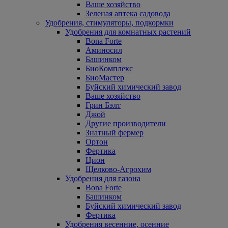
Ваше хозяйство
Зеленая аптека садовода
Удобрения, стимуляторы, подкормки
Удобрения для комнатных растений
Bona Forte
Аминосил
Башинком
БиоКомплекс
БиоМастер
Буйский химический завод
Ваше хозяйство
Грин Бэлт
Джой
Другие производители
Знатный фермер
Ортон
Фертика
Цион
Щелково-Агрохим
Удобрения для газона
Bona Forte
Башинком
Буйский химический завод
Фертика
Удобрения весенние, осенние