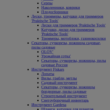
Серпы
Наколенники, коврики
Плодосборники
Лески, триммеры, катушки для триммеров
'Praktische Tools'
Лески для триммеров 'Praktische Tools'
Катушки, диски для триммеров
'Praktische Tools'
Триммеры, мотоблоки, газонокосилки
Секаторы, сучкорезы, ножницы садовые,
пилы садовые
OLOV'
Урожайная сотка'
Секаторы, сучкорезы, ножницы, пилы
садовые Россия
Инструмент Fiskars
Лопаты
Вилы, грабли, метлы
Садовый инструмент
Секаторы, сучкорезы, ножницы
бордюрные, пилы садовые
Строительный инструмент
Снегоуборочный инвентарь
Инструмент Gardena
Шланги, катушки для шлангов