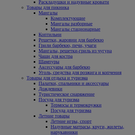
Раскладушки и надувные кровати
Товары для пикника
Мангалы
Комплектующие
Мангалы разборные
Мангалы стационарные
Коптильни
Решетки, жаровни для барбекю
Грили барбекю, печи, учаги
Мангалы, решетки-гриль из чугуна
Чаши для костра
Шампуры
Аксессуары для барбекю
Уголь, средства для розжига и копчения
Товары для отдыха и туризма
Палатки, спальники и аксессуары
Дождевики
Туристическое снаряжение
Посуда для туризма
Термосы и термокружки
Посуда для туризма
Летние товары
Летние игры, спорт
Надувные матрасы, круги, жилеты,
нарукавники