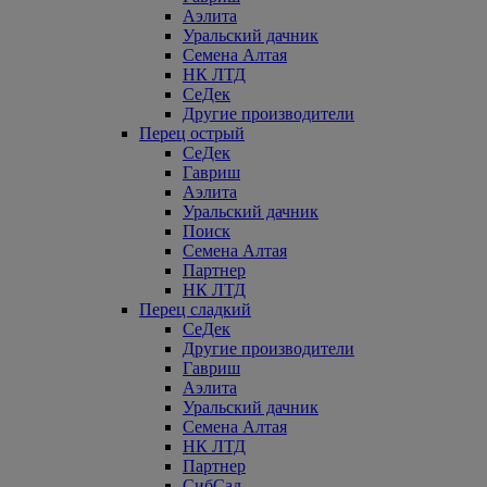
Аэлита
Уральский дачник
Семена Алтая
НК ЛТД
СеДек
Другие производители
Перец острый
СеДек
Гавриш
Аэлита
Уральский дачник
Поиск
Семена Алтая
Партнер
НК ЛТД
Перец сладкий
СеДек
Другие производители
Гавриш
Аэлита
Уральский дачник
Семена Алтая
НК ЛТД
Партнер
СибСад