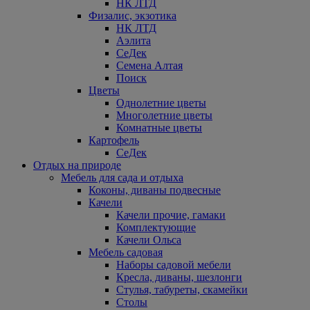
НК ЛТД
Физалис, экзотика
НК ЛТД
Аэлита
СеДек
Семена Алтая
Поиск
Цветы
Однолетние цветы
Многолетние цветы
Комнатные цветы
Картофель
СеДек
Отдых на природе
Мебель для сада и отдыха
Коконы, диваны подвесные
Качели
Качели прочие, гамаки
Комплектующие
Качели Ольса
Мебель садовая
Наборы садовой мебели
Кресла, диваны, шезлонги
Стулья, табуреты, скамейки
Столы