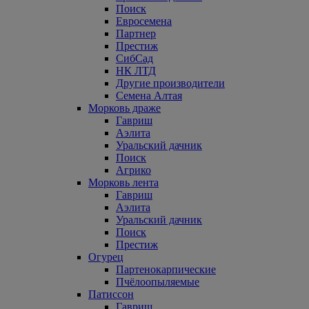
Поиск
Евросемена
Партнер
Престиж
СибСад
НК ЛТД
Другие производители
Семена Алтая
Морковь драже
Гавриш
Аэлита
Уральский дачник
Поиск
Агрико
Морковь лента
Гавриш
Аэлита
Уральский дачник
Поиск
Престиж
Огурец
Партенокарпические
Пчёлоопыляемые
Патиссон
Гавриш