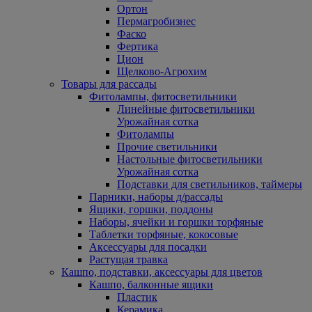
Ортон
Пермагробизнес
Фаско
Фертика
Цион
Щелково-Агрохим
Товары для рассады
Фитолампы, фитосветильники
Линейные фитосветильники
Урожайная сотка
Фитолампы
Прочие светильники
Настольные фитосветильники
Урожайная сотка
Подставки для светильников, таймеры
Парники, наборы д/рассады
Ящики, горшки, поддоны
Наборы, ячейки и горшки торфяные
Таблетки торфяные, кокосовые
Аксессуары для посадки
Растущая травка
Кашпо, подставки, аксессуары для цветов
Кашпо, балконные ящики
Пластик
Керамика