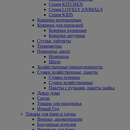
Серия KITCHEN
Серия LOVELY ANIMALS
Серия KIDS
Коврики интерьерные
Коврики для прихожей
Коврики рулонные
Коврики штучные
Стулья, табуреты
Термометры
Ножницы, шило
Ножницы
Шило
Хозяйственные принадлежности
Сумки хозяйственные, пакеты
Сумки-тележки
Сумки хозяйственные
Пакеты с ручками, пакеты майка
Декор дома
Свечи
Товары для праздника
Новый Год
Товары для бани и сауны
Веники, ароматерапия
Бондарные изделия
Интерьер для бани