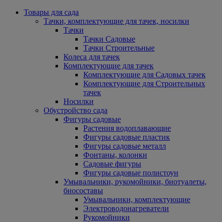
Товары для сада
Тачки, комплектующие для тачек, носилки
Тачки
Тачки Садовые
Тачки Строительные
Колеса для тачек
Комплектующие для тачек
Комплектующие для Садовых тачек
Комплектующие для Строительных
тачек
Носилки
Обустройство сада
Фигуры садовые
Растения водоплавающие
Фигуры садовые пластик
Фигуры садовые металл
Фонтаны, колонки
Садовые фигуры
Фигуры садовые полистоун
Умывальники, рукомойники, биотуалеты,
биосоставы
Умывальники, комплектующие
Электроводонагреватели
Рукомойники