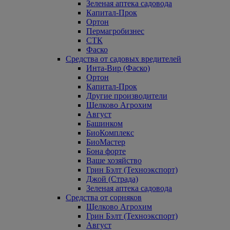
Зеленая аптека садовода
Капитал-Прок
Ортон
Пермагробизнес
СТК
Фаско
Средства от садовых вредителей
Инта-Вир (Фаско)
Ортон
Капитал-Прок
Другие производители
Щелково Агрохим
Август
Башинком
БиоКомплекс
БиоМастер
Бона форте
Ваше хозяйство
Грин Бэлт (Техноэкспорт)
Джой (Страда)
Зеленая аптека садовода
Средства от сорняков
Щелково Агрохим
Грин Бэлт (Техноэкспорт)
Август