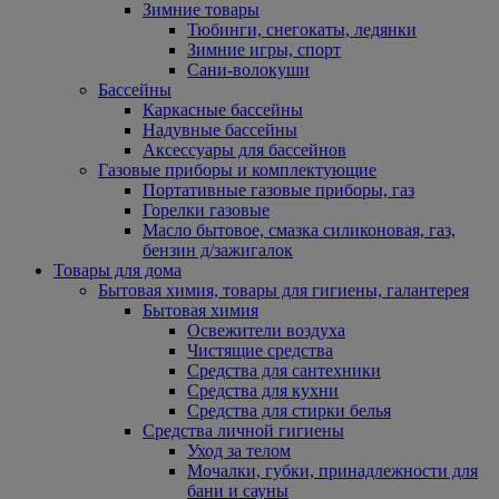
Зимние товары
Тюбинги, снегокаты, ледянки
Зимние игры, спорт
Сани-волокуши
Бассейны
Каркасные бассейны
Надувные бассейны
Аксессуары для бассейнов
Газовые приборы и комплектующие
Портативные газовые приборы, газ
Горелки газовые
Масло бытовое, смазка силиконовая, газ,
бензин д/зажигалок
Товары для дома
Бытовая химия, товары для гигиены, галантерея
Бытовая химия
Освежители воздуха
Чистящие средства
Средства для сантехники
Средства для кухни
Средства для стирки белья
Средства личной гигиены
Уход за телом
Мочалки, губки, принадлежности для
бани и сауны