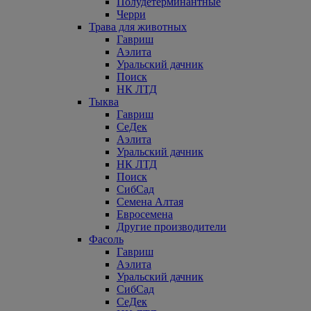
Полудетерминантные
Черри
Трава для животных
Гавриш
Аэлита
Уральский дачник
Поиск
НК ЛТД
Тыква
Гавриш
СеДек
Аэлита
Уральский дачник
НК ЛТД
Поиск
СибСад
Семена Алтая
Евросемена
Другие производители
Фасоль
Гавриш
Аэлита
Уральский дачник
СибСад
СеДек