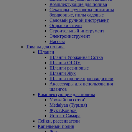
Комплектующие для полива
Секаторы, сучкорезы, ножницы
бордюрные, пилы садовые
Садовый ручной инструмент
Опрыскиватели
Строительный инструмент
Электроинструмент
Насосы
Товары для полива
Шланги
Шланги Урожайная Сотка
Шланги OLOV
Шланги резиновые
Шланги Жук
Шланги прочие производители
Аксессуары для использования
шлангов
Комплектующие для полива
Урожайная сотка'
Medalyan (Турция)
Жук г.Ковров
Исток г.Самара
Лейки, рассеиватели
Капельный полив
Жук