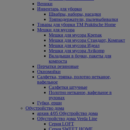
Веники
Инвентарь для уборки
Швабры, наборы, насадки
Тряпкодержатели, пылевыбивалки
Товары для уборки ТМ Praktische Home
Мешки для мусора
Мешки для мусора Крепак
Мешки для мусора Стандарт, Компакт
Мешки для мусора Идеал
Мешки для мусора Avikomp
Вкладыши в бочки, пакеты для
компоста
Перчатки резиновые
Окномойки
Салфетка, тряпка, полотно нетканое,
вафельное
Салфетки штучные
Полотно нетканое, вафельное в
рулонах
Губки, ерши
Обустройство дома
архив 4/05 Обустройство дома
Обустройство дома Verda Line
Серия LOFT
Серия SWEET HOME