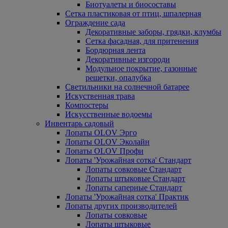
Биотуалеты и биосоставы
Сетка пластиковая от птиц, шпалерная
Ограждение сада
Декоративные заборы, грядки, клумбы
Сетка фасадная, для притенения
Бордюрная лента
Декоративные изгороди
Модульное покрытие, газонные
решетки, опалубка
Светильники на солнечной батарее
Искуственная трава
Компостеры
Искусственные водоемы
Инвентарь садовый
Лопаты OLOV Эрго
Лопаты OLOV Эколайн
Лопаты OLOV Профи
Лопаты 'Урожайная сотка' Стандарт
Лопаты совковые Стандарт
Лопаты штыковые Стандарт
Лопаты саперные Стандарт
Лопаты 'Урожайная сотка' Практик
Лопаты других производителей
Лопаты совковые
Лопаты штыковые