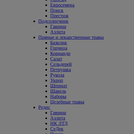
Евросемена
Поиск
Престиж
Подсолнечник
Гавриш
Аэлита
Пряные и лекарственные травы
Базилик
Горчица
Кориандр
Салат
Сельдерей
Петрушка
Рукола
Укроп
Шпинат
Щавель
Наборы
Целебные травы
Редис
Гавриш
Аэлита
НК ЛТД
СеДек