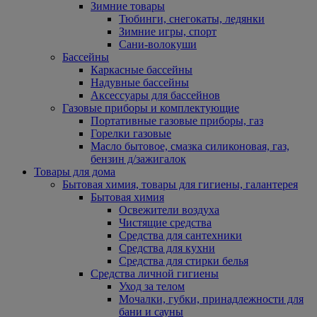
Зимние товары
Тюбинги, снегокаты, ледянки
Зимние игры, спорт
Сани-волокуши
Бассейны
Каркасные бассейны
Надувные бассейны
Аксессуары для бассейнов
Газовые приборы и комплектующие
Портативные газовые приборы, газ
Горелки газовые
Масло бытовое, смазка силиконовая, газ,
бензин д/зажигалок
Товары для дома
Бытовая химия, товары для гигиены, галантерея
Бытовая химия
Освежители воздуха
Чистящие средства
Средства для сантехники
Средства для кухни
Средства для стирки белья
Средства личной гигиены
Уход за телом
Мочалки, губки, принадлежности для
бани и сауны