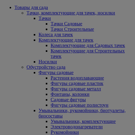
Товары для сада
Тачки, комплектующие для тачек, носилки
Тачки
Тачки Садовые
Тачки Строительные
Колеса для тачек
Комплектующие для тачек
Комплектующие для Садовых тачек
Комплектующие для Строительных
тачек
Носилки
Обустройство сада
Фигуры садовые
Растения водоплавающие
Фигуры садовые пластик
Фигуры садовые металл
Фонтаны, колонки
Садовые фигуры
Фигуры садовые полистоун
Умывальники, рукомойники, биотуалеты,
биосоставы
Умывальники, комплектующие
Электроводонагреватели
Рукомойники