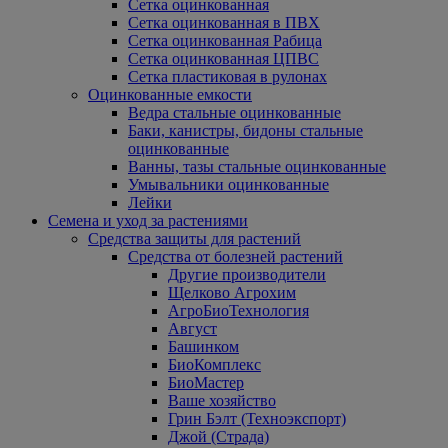
Сетка оцинкованная
Сетка оцинкованная в ПВХ
Сетка оцинкованная Рабица
Сетка оцинкованная ЦПВС
Сетка пластиковая в рулонах
Оцинкованные емкости
Ведра стальные оцинкованные
Баки, канистры, бидоны стальные
оцинкованные
Ванны, тазы стальные оцинкованные
Умывальники оцинкованные
Лейки
Семена и уход за растениями
Средства защиты для растений
Средства от болезней растений
Другие производители
Щелково Агрохим
АгроБиоТехнология
Август
Башинком
БиоКомплекс
БиоМастер
Ваше хозяйство
Грин Бэлт (Техноэкспорт)
Джой (Страда)