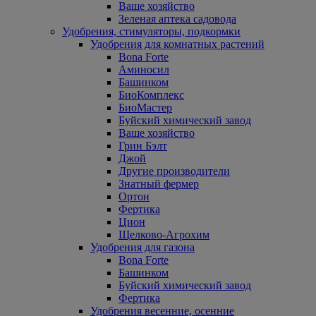
Ваше хозяйство
Зеленая аптека садовода
Удобрения, стимуляторы, подкормки
Удобрения для комнатных растений
Bona Forte
Аминосил
Башинком
БиоКомплекс
БиоМастер
Буйский химический завод
Ваше хозяйство
Грин Бэлт
Джой
Другие производители
Знатный фермер
Ортон
Фертика
Цион
Щелково-Агрохим
Удобрения для газона
Bona Forte
Башинком
Буйский химический завод
Фертика
Удобрения весенние, осенние