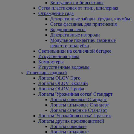
Биотуалеты и биосоставы
Сетка пластиковая от птиц, шпалерная
Ограждение сада
Декоративные заборы, грядки, клумбы
Сетка фасадная, для притенения
Бордюрная лента
Декоративные изгороди
Модульное покрытие, газонные
решетки, опалубка
Светильники на солнечной батарее
Искуственная трава
Компостеры
Искусственные водоемы
Инвентарь садовый
Лопаты OLOV Эрго
Лопаты OLOV Эколайн
Лопаты OLOV Профи
Лопаты 'Урожайная сотка' Стандарт
Лопаты совковые Стандарт
Лопаты штыковые Стандарт
Лопаты саперные Стандарт
Лопаты 'Урожайная сотка' Практик
Лопаты других производителей
Лопаты совковые
Лопаты штыковые