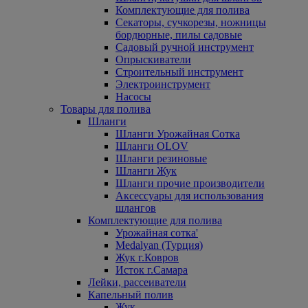
Комплектующие для полива
Секаторы, сучкорезы, ножницы
бордюрные, пилы садовые
Садовый ручной инструмент
Опрыскиватели
Строительный инструмент
Электроинструмент
Насосы
Товары для полива
Шланги
Шланги Урожайная Сотка
Шланги OLOV
Шланги резиновые
Шланги Жук
Шланги прочие производители
Аксессуары для использования
шлангов
Комплектующие для полива
Урожайная сотка'
Medalyan (Турция)
Жук г.Ковров
Исток г.Самара
Лейки, рассеиватели
Капельный полив
Жук