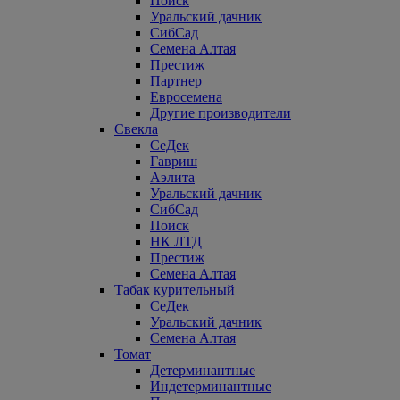
Поиск
Уральский дачник
СибСад
Семена Алтая
Престиж
Партнер
Евросемена
Другие производители
Свекла
СеДек
Гавриш
Аэлита
Уральский дачник
СибСад
Поиск
НК ЛТД
Престиж
Семена Алтая
Табак курительный
СеДек
Уральский дачник
Семена Алтая
Томат
Детерминантные
Индетерминантные