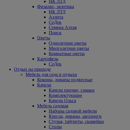
НК ЛТД
Физалис, экзотика
НК ЛТД
Аэлита
СеДек
Семена Алтая
Поиск
Цветы
Однолетние цветы
Многолетние цветы
Комнатные цветы
Картофель
СеДек
Отдых на природе
Мебель для сада и отдыха
Коконы, диваны подвесные
Качели
Качели прочие, гамаки
Комплектующие
Качели Ольса
Мебель садовая
Наборы садовой мебели
Кресла, диваны, шезлонги
Стулья, табуреты, скамейки
Столы