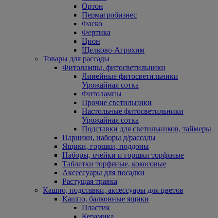
Ортон
Пермагробизнес
Фаско
Фертика
Цион
Щелково-Агрохим
Товары для рассады
Фитолампы, фитосветильники
Линейные фитосветильники
Урожайная сотка
Фитолампы
Прочие светильники
Настольные фитосветильники
Урожайная сотка
Подставки для светильников, таймеры
Парники, наборы д/рассады
Ящики, горшки, поддоны
Наборы, ячейки и горшки торфяные
Таблетки торфяные, кокосовые
Аксессуары для посадки
Растущая травка
Кашпо, подставки, аксессуары для цветов
Кашпо, балконные ящики
Пластик
Керамика