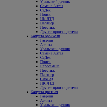
Уральский дачник
Семена Алтая
СеДек
Поиск
НК ЛТД
Партнер
Престиж
Другие производители
Капуста брокколи
Гавриш
Аэлита
Уральский дачник
Семена Алтая
СеДек
Поиск
Евросемена
Престиж
Партнер
СибСад
НК ЛТД
Другие производители
Капуста цветная
Гавриш
Аэлита
Уральский дачник