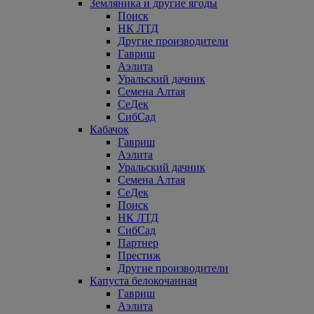
Земляника и другие ягоды
Поиск
НК ЛТД
Другие производители
Гавриш
Аэлита
Уральский дачник
Семена Алтая
СеДек
СибСад
Кабачок
Гавриш
Аэлита
Уральский дачник
Семена Алтая
СеДек
Поиск
НК ЛТД
СибСад
Партнер
Престиж
Другие производители
Капуста белокочанная
Гавриш
Аэлита