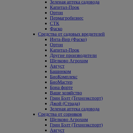
Зеленая аптека садовода
Капитал-Прок
Ортон
Пермагробизнес
СТК
Фаско
Средства от садовых вредителей
Инта-Вир (Фаско)
Ортон
Капитал-Прок
Другие производители
Щелково Агрохим
Август
Башинком
БиоКомплекс
БиоМастер
Бона форте
Ваше хозяйство
Грин Бэлт (Техноэкспорт)
Джой (Страда)
Зеленая аптека садовода
Средства от сорняков
Щелково Агрохим
Грин Бэлт (Техноэкспорт)
Август