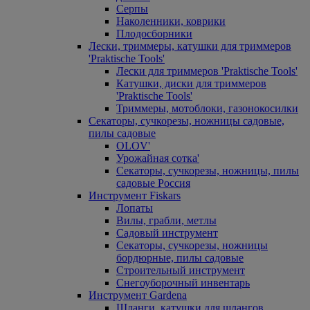
Серпы
Наколенники, коврики
Плодосборники
Лески, триммеры, катушки для триммеров
'Praktische Tools'
Лески для триммеров 'Praktische Tools'
Катушки, диски для триммеров
'Praktische Tools'
Триммеры, мотоблоки, газонокосилки
Секаторы, сучкорезы, ножницы садовые,
пилы садовые
OLOV'
Урожайная сотка'
Секаторы, сучкорезы, ножницы, пилы
садовые Россия
Инструмент Fiskars
Лопаты
Вилы, грабли, метлы
Садовый инструмент
Секаторы, сучкорезы, ножницы
бордюрные, пилы садовые
Строительный инструмент
Снегоуборочный инвентарь
Инструмент Gardena
Шланги, катушки для шлангов