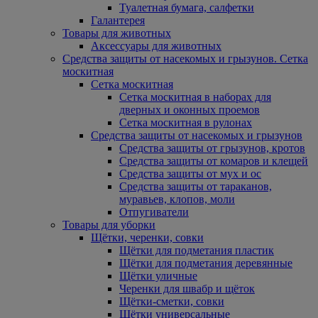
Туалетная бумага, салфетки
Галантерея
Товары для животных
Аксессуары для животных
Средства защиты от насекомых и грызунов. Сетка
москитная
Сетка москитная
Сетка москитная в наборах для
дверных и оконных проемов
Сетка москитная в рулонах
Средства защиты от насекомых и грызунов
Средства защиты от грызунов, кротов
Средства защиты от комаров и клещей
Средства защиты от мух и ос
Средства защиты от тараканов,
муравьев, клопов, моли
Отпугиватели
Товары для уборки
Щётки, черенки, совки
Щётки для подметания пластик
Щётки для подметания деревянные
Щётки уличные
Черенки для швабр и щёток
Щётки-сметки, совки
Щётки универсальные