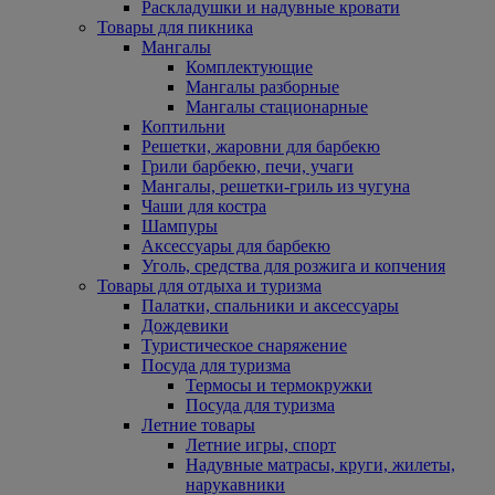
Раскладушки и надувные кровати
Товары для пикника
Мангалы
Комплектующие
Мангалы разборные
Мангалы стационарные
Коптильни
Решетки, жаровни для барбекю
Грили барбекю, печи, учаги
Мангалы, решетки-гриль из чугуна
Чаши для костра
Шампуры
Аксессуары для барбекю
Уголь, средства для розжига и копчения
Товары для отдыха и туризма
Палатки, спальники и аксессуары
Дождевики
Туристическое снаряжение
Посуда для туризма
Термосы и термокружки
Посуда для туризма
Летние товары
Летние игры, спорт
Надувные матрасы, круги, жилеты,
нарукавники