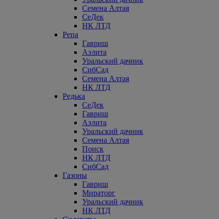
Семена Алтая
СеДек
НК ЛТД
Репа
Гавриш
Аэлита
Уральский дачник
СибСад
Семена Алтая
НК ЛТД
Редька
СеДек
Гавриш
Аэлита
Уральский дачник
Семена Алтая
Поиск
НК ЛТД
СибСад
Газоны
Гавриш
Мираторг
Уральский дачник
НК ЛТД