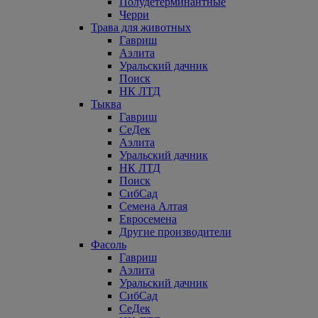
Полудетерминантные
Черри
Трава для животных
Гавриш
Аэлита
Уральский дачник
Поиск
НК ЛТД
Тыква
Гавриш
СеДек
Аэлита
Уральский дачник
НК ЛТД
Поиск
СибСад
Семена Алтая
Евросемена
Другие производители
Фасоль
Гавриш
Аэлита
Уральский дачник
СибСад
СеДек