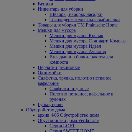
Веники
Инвентарь для уборки
Швабры, наборы, насадки
Тряпкодержатели, пылевыбивалки
Товары для уборки ТМ Praktische Home
Мешки для мусора
Мешки для мусора Крепак
Мешки для мусора Стандарт, Компакт
Мешки для мусора Идеал
Мешки для мусора Avikomp
Вкладыши в бочки, пакеты для
компоста
Перчатки резиновые
Окномойки
Салфетка, тряпка, полотно нетканое,
вафельное
Салфетки штучные
Полотно нетканое, вафельное в
рулонах
Губки, ерши
Обустройство дома
архив 4/05 Обустройство дома
Обустройство дома Verda Line
Серия LOFT
Серия SWEET HOME