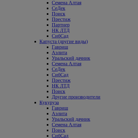
Семена Алтая
СеДек
Поиск
Престиж
Партнер
НК ЛТД
СибСад
Капуста (другие виды)
Гавриш
Аэлита
Уральский дачник
Семена Алтая
СеДек
СибСад
Престиж
НК ЛТД
Поиск
Другие производители
Кукуруза
Гавриш
Аэлита
Уральский дачник
Семена Алтая
Поиск
СибСад