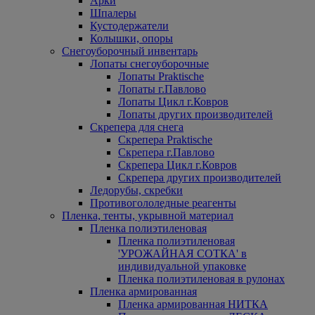
Арки
Шпалеры
Кустодержатели
Колышки, опоры
Снегоуборочный инвентарь
Лопаты снегоуборочные
Лопаты Praktische
Лопаты г.Павлово
Лопаты Цикл г.Ковров
Лопаты других производителей
Скрепера для снега
Скрепера Praktische
Скрепера г.Павлово
Скрепера Цикл г.Ковров
Скрепера других производителей
Ледорубы, скребки
Противогололедные реагенты
Пленка, тенты, укрывной материал
Пленка полиэтиленовая
Пленка полиэтиленовая
'УРОЖАЙНАЯ СОТКА' в
индивидуальной упаковке
Пленка полиэтиленовая в рулонах
Пленка армированная
Пленка армированная НИТКА