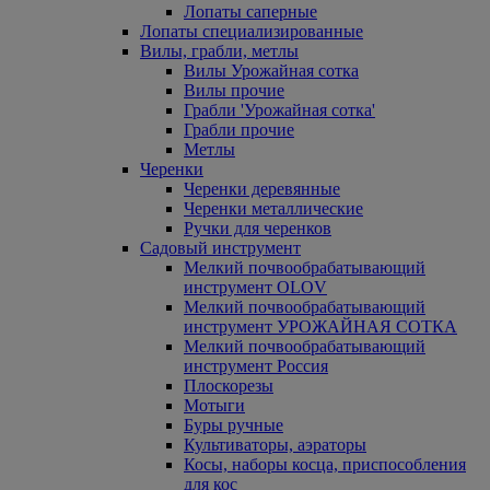
Лопаты саперные
Лопаты специализированные
Вилы, грабли, метлы
Вилы Урожайная сотка
Вилы прочие
Грабли 'Урожайная сотка'
Грабли прочие
Метлы
Черенки
Черенки деревянные
Черенки металлические
Ручки для черенков
Садовый инструмент
Мелкий почвообрабатывающий
инструмент OLOV
Мелкий почвообрабатывающий
инструмент УРОЖАЙНАЯ СОТКА
Мелкий почвообрабатывающий
инструмент Россия
Плоскорезы
Мотыги
Буры ручные
Культиваторы, аэраторы
Косы, наборы косца, приспособления
для кос