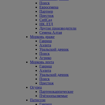
Поиск
Евросемена
Партнер
Престиж
СибСад
НК ЛТД
Другие производители
Семена Алтая
Морковь драже
Гавриш
Аэлита
Уральский дачник
Поиск
Агрико
Морковь лента
Гавриш
Аэлита
Уральский дачник
Поиск
Престиж
Огурец
Партенокарпические
Пчёлоопыляемые
Патиссон
Гавриш