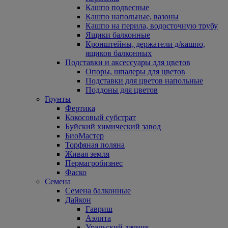
Кашпо подвесные
Кашпо напольные, вазоны
Кашпо на перила, водосточную трубу
Ящики балконные
Кронштейны, держатели д/кашпо,
ящиков балконных
Подставки и аксессуары для цветов
Опоры, шпалеры для цветов
Подставки для цветов напольные
Поддоны для цветов
Грунты
Фертика
Кокосовый субстрат
Буйский химический завод
БиоМастер
Торфяная поляна
Живая земля
Пермагробизнес
Фаско
Семена
Семена балконные
Дайкон
Гавриш
Аэлита
Уральский дачник