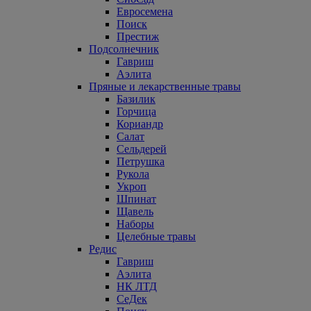
Евросемена
Поиск
Престиж
Подсолнечник
Гавриш
Аэлита
Пряные и лекарственные травы
Базилик
Горчица
Кориандр
Салат
Сельдерей
Петрушка
Рукола
Укроп
Шпинат
Щавель
Наборы
Целебные травы
Редис
Гавриш
Аэлита
НК ЛТД
СеДек