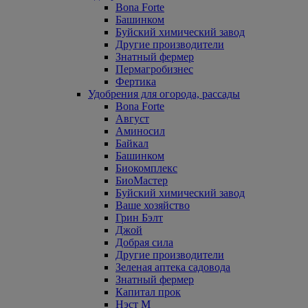
Bona Forte
Башинком
Буйский химический завод
Другие производители
Знатный фермер
Пермагробизнес
Фертика
Удобрения для огорода, рассады
Bona Forte
Август
Аминосил
Байкал
Башинком
Биокомплекс
БиоМастер
Буйский химический завод
Ваше хозяйство
Грин Бэлт
Джой
Добрая сила
Другие производители
Зеленая аптека садовода
Знатный фермер
Капитал прок
Нэст М