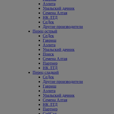
Аэлита
Уральский дачник
Семена Алтая
НК ЛТД
СеДек
Другие производители
Перец острый
СеДек
Гавриш
Аэлита
Уральский дачник
Поиск
Семена Алтая
Партнер
НК ЛТД
Перец сладкий
СеДек
Другие производители
Гавриш
Аэлита
Уральский дачник
Семена Алтая
НК ЛТД
Партнер
СибСад