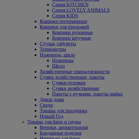
Серия KITCHEN
Серия LOVELY ANIMALS
Серия KIDS
Коврики интерьерные
Коврики для прихожей
Коврики рулонные
Коврики штучные
Стулья, табуреты
Термометры
Ножницы, шило
Ножницы
Шило
Хозяйственные принадлежности
Сумки хозяйственные, пакеты
Сумки-тележки
Сумки хозяйственные
Пакеты с ручками, пакеты майка
Декор дома
Свечи
Товары для праздника
Новый Год
Товары для бани и сауны
Веники, ароматерапия
Бондарные изделия
Интерьер для бани