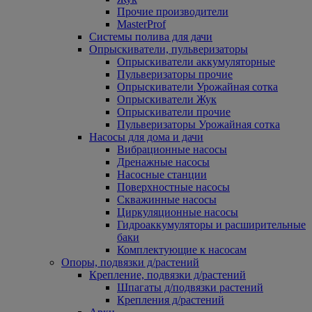
Прочие производители
MasterProf
Системы полива для дачи
Опрыскиватели, пульверизаторы
Опрыскиватели аккумуляторные
Пульверизаторы прочие
Опрыскиватели Урожайная сотка
Опрыскиватели Жук
Опрыскиватели прочие
Пульверизаторы Урожайная сотка
Насосы для дома и дачи
Вибрационные насосы
Дренажные насосы
Насосные станции
Поверхностные насосы
Скважинные насосы
Циркуляционные насосы
Гидроаккумуляторы и расширительные
баки
Комплектующие к насосам
Опоры, подвязки д/растений
Крепление, подвязки д/растений
Шпагаты д/подвязки растений
Крепления д/растений