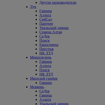
Другие производители
Лук
Гавриш
Аэлита
СибСад
Партнер
Уральский дачник
Семена Алтая
СеДек
Поиск
Евросемена
Престиж
НК ЛТД
Микрозелень
Гавриш
Аэлита
Поиск
НК ЛТД
Мицелий грибов
Гавриш
Морковь
СеДек
Гавриш
Аэлита
Уральский дачник