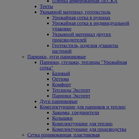
Пленка армированная ЛЕСКА
Тенты
Укрывной материал, геотекстиль
Урожайная сотка в рулонах
Урожайная сотка в индивидуальной
упаковке
Укрывной материал других
производителей
Геотекстиль, изделия д/защиты
растений
Парники, дуги парниковые
Парники, стелажи, теплицы "Урожайная
сотка"
Базовый
Оптима
Комфорт
Теплицы Эксперт
Парники Эксперт
Дуги парниковые
Комплектующие для парников и теплиц
Зажимы, соединители
Колышки
Комплектующие для теплиц
Комплектующие для производства
Сетка оцинкованная, пластиковая