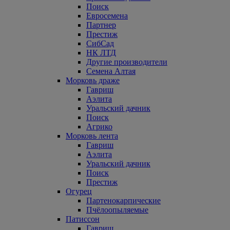
Поиск
Евросемена
Партнер
Престиж
СибСад
НК ЛТД
Другие производители
Семена Алтая
Морковь драже
Гавриш
Аэлита
Уральский дачник
Поиск
Агрико
Морковь лента
Гавриш
Аэлита
Уральский дачник
Поиск
Престиж
Огурец
Партенокарпические
Пчёлоопыляемые
Патиссон
Гавриш