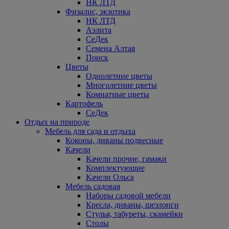
НК ЛТД
Физалис, экзотика
НК ЛТД
Аэлита
СеДек
Семена Алтая
Поиск
Цветы
Однолетние цветы
Многолетние цветы
Комнатные цветы
Картофель
СеДек
Отдых на природе
Мебель для сада и отдыха
Коконы, диваны подвесные
Качели
Качели прочие, гамаки
Комплектующие
Качели Ольса
Мебель садовая
Наборы садовой мебели
Кресла, диваны, шезлонги
Стулья, табуреты, скамейки
Столы