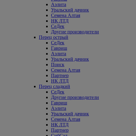
Аэлита
Уральский дачник
Семена Алтая
НК ЛТД
СеДек
Другие производители
Перец острый
СеДек
Гавриш
Аэлита
Уральский дачник
Поиск
Семена Алтая
Партнер
НК ЛТД
Перец сладкий
СеДек
Другие производители
Гавриш
Аэлита
Уральский дачник
Семена Алтая
НК ЛТД
Партнер
СибСад