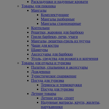
Раскладушки и надувные кровати
Товары для пикника
Мангалы
Комплектующие
Мангалы разборные
Мангалы стационарные
Коптильни
Решетки, жаровни для барбекю
Грили барбекю, печи, учаги
Мангалы, решетки-гриль из чугуна
Чаши для костра
Шампуры
Аксессуары для барбекю
Уголь, средства для розжига и копчения
Товары для отдыха и туризма
Палатки, спальники и аксессуары
Дождевики
Туристическое снаряжение
Посуда для туризма
Термосы и термокружки
Посуда для туризма
Летние товары
Летние игры, спорт
Надувные матрасы, круги, жилеты,
нарукавники