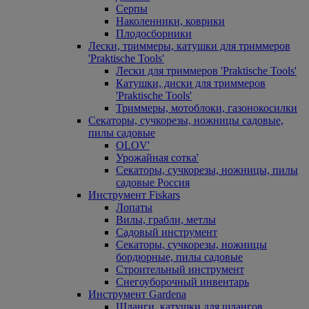
Серпы
Наколенники, коврики
Плодосборники
Лески, триммеры, катушки для триммеров
'Praktische Tools'
Лески для триммеров 'Praktische Tools'
Катушки, диски для триммеров
'Praktische Tools'
Триммеры, мотоблоки, газонокосилки
Секаторы, сучкорезы, ножницы садовые,
пилы садовые
OLOV'
Урожайная сотка'
Секаторы, сучкорезы, ножницы, пилы
садовые Россия
Инструмент Fiskars
Лопаты
Вилы, грабли, метлы
Садовый инструмент
Секаторы, сучкорезы, ножницы
бордюрные, пилы садовые
Строительный инструмент
Снегоуборочный инвентарь
Инструмент Gardena
Шланги, катушки для шлангов