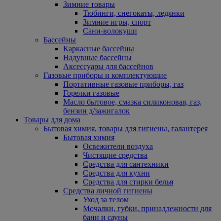
Зимние товары
Тюбинги, снегокаты, ледянки
Зимние игры, спорт
Сани-волокуши
Бассейны
Каркасные бассейны
Надувные бассейны
Аксессуары для бассейнов
Газовые приборы и комплектующие
Портативные газовые приборы, газ
Горелки газовые
Масло бытовое, смазка силиконовая, газ,
бензин д/зажигалок
Товары для дома
Бытовая химия, товары для гигиены, галантерея
Бытовая химия
Освежители воздуха
Чистящие средства
Средства для сантехники
Средства для кухни
Средства для стирки белья
Средства личной гигиены
Уход за телом
Мочалки, губки, принадлежности для
бани и сауны