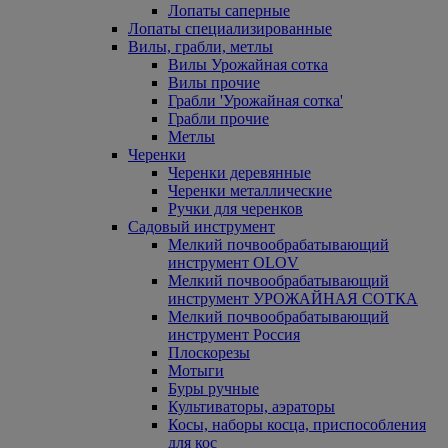
Лопаты саперные
Лопаты специализированные
Вилы, грабли, метлы
Вилы Урожайная сотка
Вилы прочие
Грабли 'Урожайная сотка'
Грабли прочие
Метлы
Черенки
Черенки деревянные
Черенки металлические
Ручки для черенков
Садовый инструмент
Мелкий почвообрабатывающий
инструмент OLOV
Мелкий почвообрабатывающий
инструмент УРОЖАЙНАЯ СОТКА
Мелкий почвообрабатывающий
инструмент Россия
Плоскорезы
Мотыги
Буры ручные
Культиваторы, аэраторы
Косы, наборы косца, приспособления
для кос