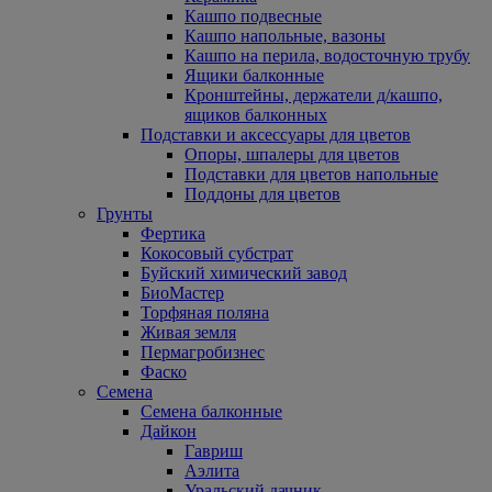
Кашпо подвесные
Кашпо напольные, вазоны
Кашпо на перила, водосточную трубу
Ящики балконные
Кронштейны, держатели д/кашпо,
ящиков балконных
Подставки и аксессуары для цветов
Опоры, шпалеры для цветов
Подставки для цветов напольные
Поддоны для цветов
Грунты
Фертика
Кокосовый субстрат
Буйский химический завод
БиоМастер
Торфяная поляна
Живая земля
Пермагробизнес
Фаско
Семена
Семена балконные
Дайкон
Гавриш
Аэлита
Уральский дачник