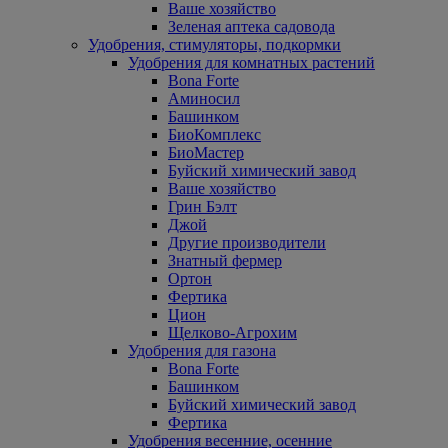
Ваше хозяйство
Зеленая аптека садовода
Удобрения, стимуляторы, подкормки
Удобрения для комнатных растений
Bona Forte
Аминосил
Башинком
БиоКомплекс
БиоМастер
Буйский химический завод
Ваше хозяйство
Грин Бэлт
Джой
Другие производители
Знатный фермер
Ортон
Фертика
Цион
Щелково-Агрохим
Удобрения для газона
Bona Forte
Башинком
Буйский химический завод
Фертика
Удобрения весенние, осенние