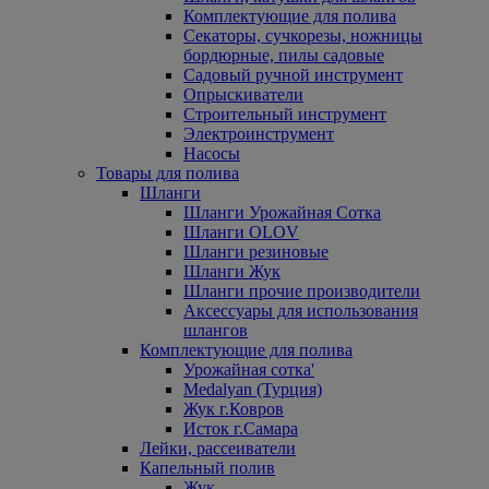
Комплектующие для полива
Секаторы, сучкорезы, ножницы
бордюрные, пилы садовые
Садовый ручной инструмент
Опрыскиватели
Строительный инструмент
Электроинструмент
Насосы
Товары для полива
Шланги
Шланги Урожайная Сотка
Шланги OLOV
Шланги резиновые
Шланги Жук
Шланги прочие производители
Аксессуары для использования
шлангов
Комплектующие для полива
Урожайная сотка'
Medalyan (Турция)
Жук г.Ковров
Исток г.Самара
Лейки, рассеиватели
Капельный полив
Жук