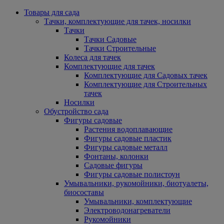
Товары для сада
Тачки, комплектующие для тачек, носилки
Тачки
Тачки Садовые
Тачки Строительные
Колеса для тачек
Комплектующие для тачек
Комплектующие для Садовых тачек
Комплектующие для Строительных
тачек
Носилки
Обустройство сада
Фигуры садовые
Растения водоплавающие
Фигуры садовые пластик
Фигуры садовые металл
Фонтаны, колонки
Садовые фигуры
Фигуры садовые полистоун
Умывальники, рукомойники, биотуалеты,
биосоставы
Умывальники, комплектующие
Электроводонагреватели
Рукомойники