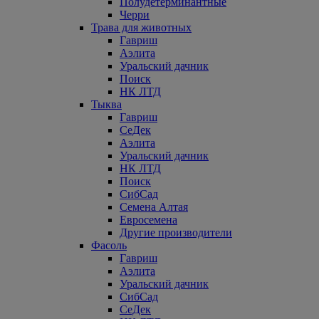
Полудетерминантные
Черри
Трава для животных
Гавриш
Аэлита
Уральский дачник
Поиск
НК ЛТД
Тыква
Гавриш
СеДек
Аэлита
Уральский дачник
НК ЛТД
Поиск
СибСад
Семена Алтая
Евросемена
Другие производители
Фасоль
Гавриш
Аэлита
Уральский дачник
СибСад
СеДек