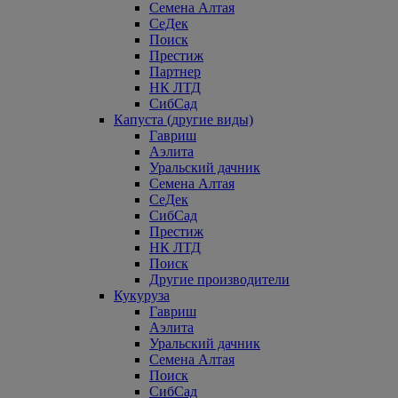
Семена Алтая
СеДек
Поиск
Престиж
Партнер
НК ЛТД
СибСад
Капуста (другие виды)
Гавриш
Аэлита
Уральский дачник
Семена Алтая
СеДек
СибСад
Престиж
НК ЛТД
Поиск
Другие производители
Кукуруза
Гавриш
Аэлита
Уральский дачник
Семена Алтая
Поиск
СибСад