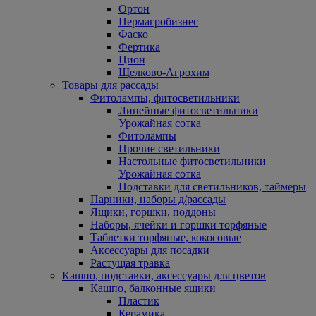
Ортон
Пермагробизнес
Фаско
Фертика
Цион
Щелково-Агрохим
Товары для рассады
Фитолампы, фитосветильники
Линейные фитосветильники
Урожайная сотка
Фитолампы
Прочие светильники
Настольные фитосветильники
Урожайная сотка
Подставки для светильников, таймеры
Парники, наборы д/рассады
Ящики, горшки, поддоны
Наборы, ячейки и горшки торфяные
Таблетки торфяные, кокосовые
Аксессуары для посадки
Растущая травка
Кашпо, подставки, аксессуары для цветов
Кашпо, балконные ящики
Пластик
Керамика