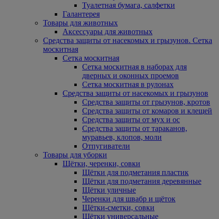
Туалетная бумага, салфетки
Галантерея
Товары для животных
Аксессуары для животных
Средства защиты от насекомых и грызунов. Сетка
москитная
Сетка москитная
Сетка москитная в наборах для
дверных и оконных проемов
Сетка москитная в рулонах
Средства защиты от насекомых и грызунов
Средства защиты от грызунов, кротов
Средства защиты от комаров и клещей
Средства защиты от мух и ос
Средства защиты от тараканов,
муравьев, клопов, моли
Отпугиватели
Товары для уборки
Щётки, черенки, совки
Щётки для подметания пластик
Щётки для подметания деревянные
Щётки уличные
Черенки для швабр и щёток
Щётки-сметки, совки
Щётки универсальные