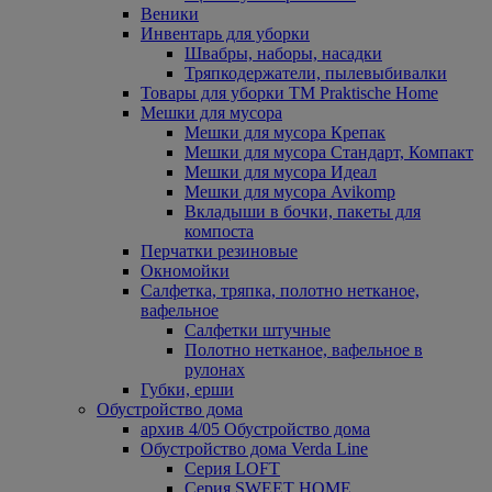
Веники
Инвентарь для уборки
Швабры, наборы, насадки
Тряпкодержатели, пылевыбивалки
Товары для уборки ТМ Praktische Home
Мешки для мусора
Мешки для мусора Крепак
Мешки для мусора Стандарт, Компакт
Мешки для мусора Идеал
Мешки для мусора Avikomp
Вкладыши в бочки, пакеты для
компоста
Перчатки резиновые
Окномойки
Салфетка, тряпка, полотно нетканое,
вафельное
Салфетки штучные
Полотно нетканое, вафельное в
рулонах
Губки, ерши
Обустройство дома
архив 4/05 Обустройство дома
Обустройство дома Verda Line
Серия LOFT
Серия SWEET HOME