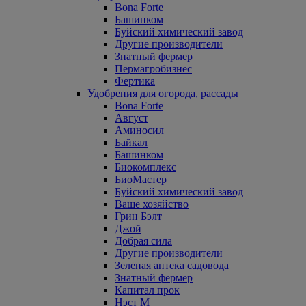
Bona Forte
Башинком
Буйский химический завод
Другие производители
Знатный фермер
Пермагробизнес
Фертика
Удобрения для огорода, рассады
Bona Forte
Август
Аминосил
Байкал
Башинком
Биокомплекс
БиоМастер
Буйский химический завод
Ваше хозяйство
Грин Бэлт
Джой
Добрая сила
Другие производители
Зеленая аптека садовода
Знатный фермер
Капитал прок
Нэст М