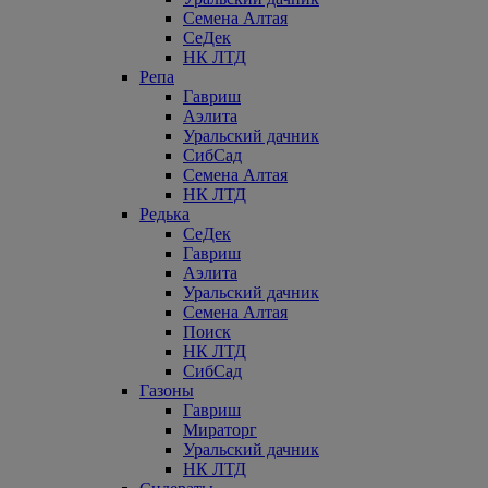
Семена Алтая
СеДек
НК ЛТД
Репа
Гавриш
Аэлита
Уральский дачник
СибСад
Семена Алтая
НК ЛТД
Редька
СеДек
Гавриш
Аэлита
Уральский дачник
Семена Алтая
Поиск
НК ЛТД
СибСад
Газоны
Гавриш
Мираторг
Уральский дачник
НК ЛТД