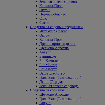
Зеленая аптека садовода
Капитал-Прок
Ортон
Пермагробизнес
СТК
Фаско
Средства от садовых вредителей
Инта-Вир (Фаско)
Ортон
Капитал-Прок
Другие производители
Щелково Агрохим
Август
Башинком
БиоКомплекс
БиоМастер
Бона форте
Ваше хозяйство
Грин Бэлт (Техноэкспорт)
Джой (Страда)
Зеленая аптека садовода
Средства от сорняков
Щелково Агрохим
Грин Бэлт (Техноэкспорт)
Август