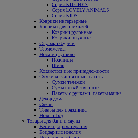
Серия KITCHEN
Серия LOVELY ANIMALS
Серия KIDS
Коврики интерьерные
Коврики для прихожей
Коврики рулонные
Коврики штучные
Стулья, табуреты
Термометры
Ножницы, шило
Ножницы
Шило
Хозяйственные принадлежности
Сумки хозяйственные, пакеты
Сумки-тележки
Сумки хозяйственные
Пакеты с ручками, пакеты майка
Декор дома
Свечи
Товары для праздника
Новый Год
Товары для бани и сауны
Веники, ароматерапия
Бондарные изделия
Интерьер для бани