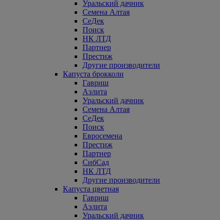
Уральский дачник
Семена Алтая
СеДек
Поиск
НК ЛТД
Партнер
Престиж
Другие производители
Капуста брокколи
Гавриш
Аэлита
Уральский дачник
Семена Алтая
СеДек
Поиск
Евросемена
Престиж
Партнер
СибСад
НК ЛТД
Другие производители
Капуста цветная
Гавриш
Аэлита
Уральский дачник