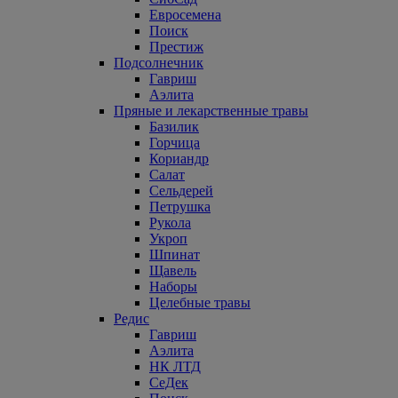
Евросемена
Поиск
Престиж
Подсолнечник
Гавриш
Аэлита
Пряные и лекарственные травы
Базилик
Горчица
Кориандр
Салат
Сельдерей
Петрушка
Рукола
Укроп
Шпинат
Щавель
Наборы
Целебные травы
Редис
Гавриш
Аэлита
НК ЛТД
СеДек