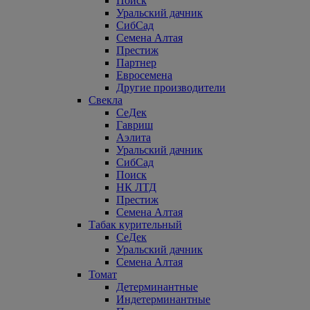
Поиск
Уральский дачник
СибСад
Семена Алтая
Престиж
Партнер
Евросемена
Другие производители
Свекла
СеДек
Гавриш
Аэлита
Уральский дачник
СибСад
Поиск
НК ЛТД
Престиж
Семена Алтая
Табак курительный
СеДек
Уральский дачник
Семена Алтая
Томат
Детерминантные
Индетерминантные