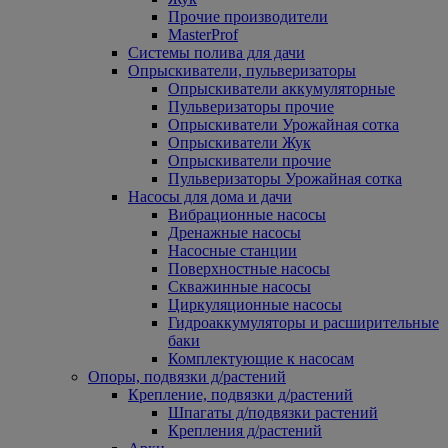
Прочие производители
MasterProf
Системы полива для дачи
Опрыскиватели, пульверизаторы
Опрыскиватели аккумуляторные
Пульверизаторы прочие
Опрыскиватели Урожайная сотка
Опрыскиватели Жук
Опрыскиватели прочие
Пульверизаторы Урожайная сотка
Насосы для дома и дачи
Вибрационные насосы
Дренажные насосы
Насосные станции
Поверхностные насосы
Скважинные насосы
Циркуляционные насосы
Гидроаккумуляторы и расширительные
баки
Комплектующие к насосам
Опоры, подвязки д/растений
Крепление, подвязки д/растений
Шпагаты д/подвязки растений
Крепления д/растений