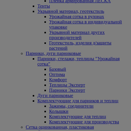
Пленка армированная ЛЕСКА
Тенты
Укрывной материал, геотекстиль
Урожайная сотка в рулонах
Урожайная сотка в индивидуальной
упаковке
Укрывной материал других
производителей
Геотекстиль, изделия д/защиты
растений
Парники, дуги парниковые
Парники, стелажи, теплицы "Урожайная
сотка"
Базовый
Оптима
Комфорт
Теплицы Эксперт
Парники Эксперт
Дуги парниковые
Комплектующие для парников и теплиц
Зажимы, соединители
Колышки
Комплектующие для теплиц
Комплектующие для производства
Сетка оцинкованная, пластиковая