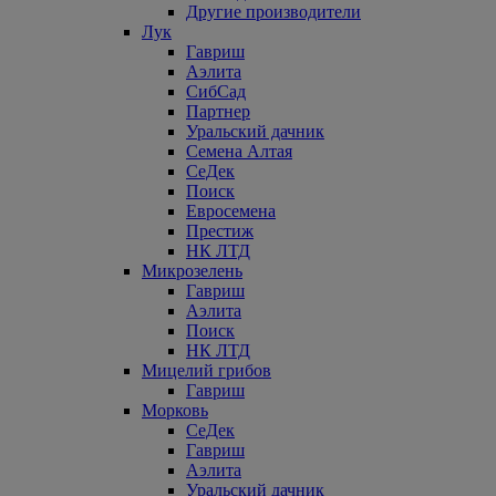
Другие производители
Лук
Гавриш
Аэлита
СибСад
Партнер
Уральский дачник
Семена Алтая
СеДек
Поиск
Евросемена
Престиж
НК ЛТД
Микрозелень
Гавриш
Аэлита
Поиск
НК ЛТД
Мицелий грибов
Гавриш
Морковь
СеДек
Гавриш
Аэлита
Уральский дачник