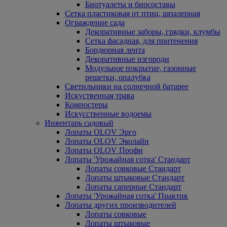
Биотуалеты и биосоставы
Сетка пластиковая от птиц, шпалерная
Ограждение сада
Декоративные заборы, грядки, клумбы
Сетка фасадная, для притенения
Бордюрная лента
Декоративные изгороди
Модульное покрытие, газонные
решетки, опалубка
Светильники на солнечной батарее
Искуственная трава
Компостеры
Искусственные водоемы
Инвентарь садовый
Лопаты OLOV Эрго
Лопаты OLOV Эколайн
Лопаты OLOV Профи
Лопаты 'Урожайная сотка' Стандарт
Лопаты совковые Стандарт
Лопаты штыковые Стандарт
Лопаты саперные Стандарт
Лопаты 'Урожайная сотка' Практик
Лопаты других производителей
Лопаты совковые
Лопаты штыковые