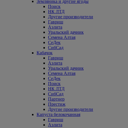
Земляника и другие ягоды
Поиск
НК ЛТД
Другие производители
Гавриш
Аэлита
Уральский дачник
Семена Алтая
СеДек
СибСад
Кабачок
Гавриш
Аэлита
Уральский дачник
Семена Алтая
СеДек
Поиск
НК ЛТД
СибСад
Партнер
Престиж
Другие производители
Капуста белокочанная
Гавриш
Аэлита