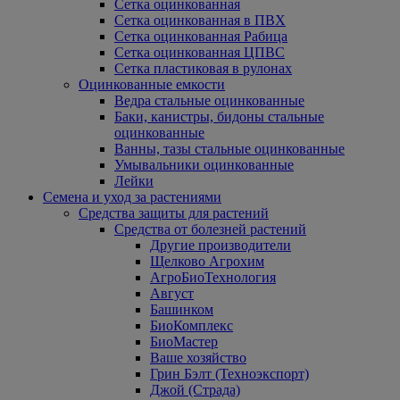
Сетка оцинкованная
Сетка оцинкованная в ПВХ
Сетка оцинкованная Рабица
Сетка оцинкованная ЦПВС
Сетка пластиковая в рулонах
Оцинкованные емкости
Ведра стальные оцинкованные
Баки, канистры, бидоны стальные
оцинкованные
Ванны, тазы стальные оцинкованные
Умывальники оцинкованные
Лейки
Семена и уход за растениями
Средства защиты для растений
Средства от болезней растений
Другие производители
Щелково Агрохим
АгроБиоТехнология
Август
Башинком
БиоКомплекс
БиоМастер
Ваше хозяйство
Грин Бэлт (Техноэкспорт)
Джой (Страда)