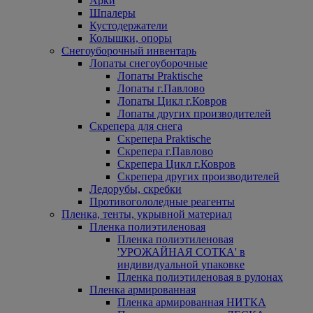
Арки
Шпалеры
Кустодержатели
Колышки, опоры
Снегоуборочный инвентарь
Лопаты снегоуборочные
Лопаты Praktische
Лопаты г.Павлово
Лопаты Цикл г.Ковров
Лопаты других производителей
Скрепера для снега
Скрепера Praktische
Скрепера г.Павлово
Скрепера Цикл г.Ковров
Скрепера других производителей
Ледорубы, скребки
Противогололедные реагенты
Пленка, тенты, укрывной материал
Пленка полиэтиленовая
Пленка полиэтиленовая
'УРОЖАЙНАЯ СОТКА' в
индивидуальной упаковке
Пленка полиэтиленовая в рулонах
Пленка армированная
Пленка армированная НИТКА