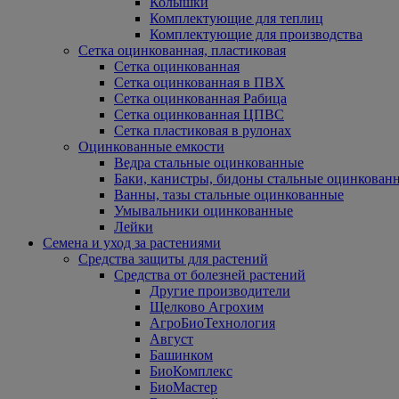
Колышки
Комплектующие для теплиц
Комплектующие для производства
Сетка оцинкованная, пластиковая
Сетка оцинкованная
Сетка оцинкованная в ПВХ
Сетка оцинкованная Рабица
Сетка оцинкованная ЦПВС
Сетка пластиковая в рулонах
Оцинкованные емкости
Ведра стальные оцинкованные
Баки, канистры, бидоны стальные оцинкован
Ванны, тазы стальные оцинкованные
Умывальники оцинкованные
Лейки
Семена и уход за растениями
Средства защиты для растений
Средства от болезней растений
Другие производители
Щелково Агрохим
АгроБиоТехнология
Август
Башинком
БиоКомплекс
БиоМастер