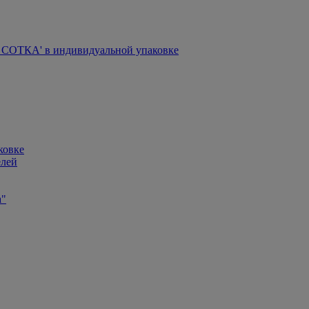
СОТКА' в индивидуальной упаковке
ковке
елей
а"