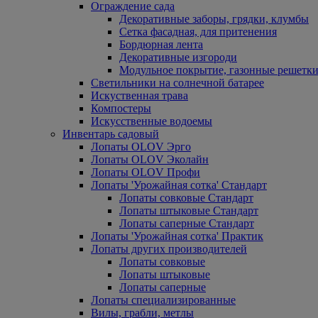
Ограждение сада
Декоративные заборы, грядки, клумбы
Сетка фасадная, для притенения
Бордюрная лента
Декоративные изгороди
Модульное покрытие, газонные решетки
Светильники на солнечной батарее
Искуственная трава
Компостеры
Искусственные водоемы
Инвентарь садовый
Лопаты OLOV Эрго
Лопаты OLOV Эколайн
Лопаты OLOV Профи
Лопаты 'Урожайная сотка' Стандарт
Лопаты совковые Стандарт
Лопаты штыковые Стандарт
Лопаты саперные Стандарт
Лопаты 'Урожайная сотка' Практик
Лопаты других производителей
Лопаты совковые
Лопаты штыковые
Лопаты саперные
Лопаты специализированные
Вилы, грабли, метлы