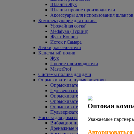
Шланги Жук
Шланги прочие производители
Аксессуары для использования шлангов
Комплектующие для полива
Урожайная сотка'
Medalyan (Турция)
Жук г.Ковров
Исток г.Самара
Лейки, рассеиватели
Капельный полив
Жук
Прочие производители
MasterProf
Системы полива для дачи
Опрыскиватели, пульверизаторы
Опрыскиватели аккумуляторные
Пульверизаторы прочие
Опрыскиватели Урожайная сотка
Опрыскиватели Жук
Оптовая комп
Опрыскиватели прочие
Пульверизаторы Урожайная сотка
Насосы для дома и дачи
Уважаемые партнеры,
Вибрационные насосы
Дренажные насосы
Авторизоваться
Насосные станции