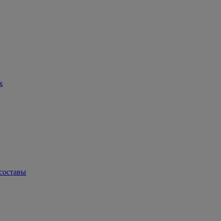
к
составы