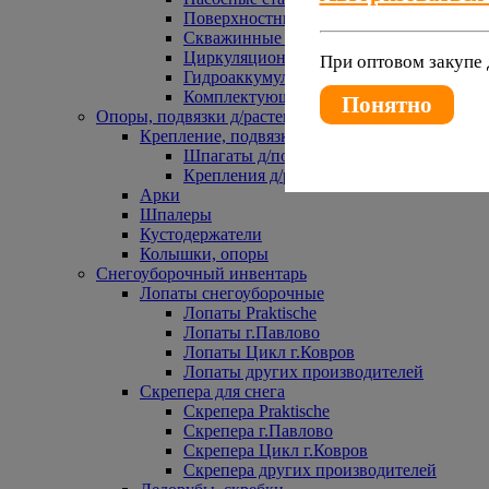
Поверхностные насосы
Скважинные насосы
Циркуляционные насосы
При оптовом закупе 
Гидроаккумуляторы и расширительные 
Комплектующие к насосам
Понятно
Опоры, подвязки д/растений
Крепление, подвязки д/растений
Шпагаты д/подвязки растений
Крепления д/растений
Арки
Шпалеры
Кустодержатели
Колышки, опоры
Снегоуборочный инвентарь
Лопаты снегоуборочные
Лопаты Praktische
Лопаты г.Павлово
Лопаты Цикл г.Ковров
Лопаты других производителей
Скрепера для снега
Скрепера Praktische
Скрепера г.Павлово
Скрепера Цикл г.Ковров
Скрепера других производителей