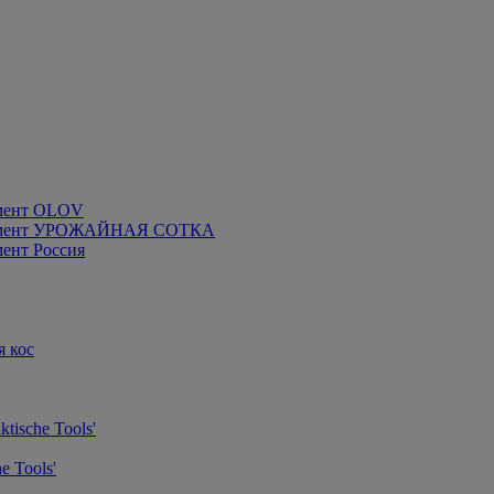
мент OLOV
румент УРОЖАЙНАЯ СОТКА
ент Россия
я кос
tische Tools'
e Tools'