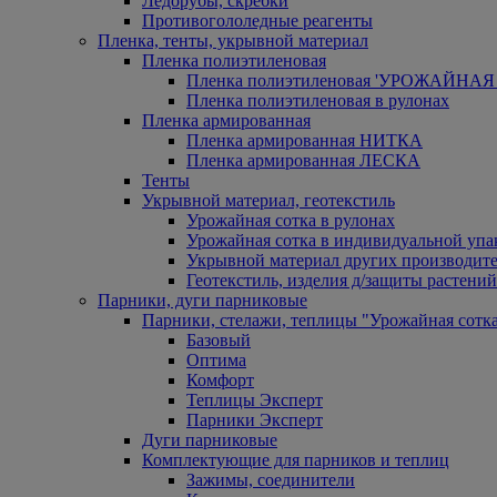
Ледорубы, скребки
Противогололедные реагенты
Пленка, тенты, укрывной материал
Пленка полиэтиленовая
Пленка полиэтиленовая 'УРОЖАЙНАЯ 
Пленка полиэтиленовая в рулонах
Пленка армированная
Пленка армированная НИТКА
Пленка армированная ЛЕСКА
Тенты
Укрывной материал, геотекстиль
Урожайная сотка в рулонах
Урожайная сотка в индивидуальной упа
Укрывной материал других производит
Геотекстиль, изделия д/защиты растений
Парники, дуги парниковые
Парники, стелажи, теплицы "Урожайная сотк
Базовый
Оптима
Комфорт
Теплицы Эксперт
Парники Эксперт
Дуги парниковые
Комплектующие для парников и теплиц
Зажимы, соединители