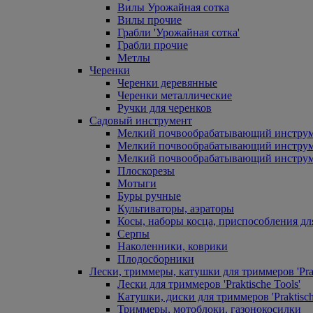
Вилы Урожайная сотка
Вилы прочие
Грабли 'Урожайная сотка'
Грабли прочие
Метлы
Черенки
Черенки деревянные
Черенки металлические
Ручки для черенков
Садовый инструмент
Мелкий почвообрабатывающий инстру
Мелкий почвообрабатывающий инст
Мелкий почвообрабатывающий инструм
Плоскорезы
Мотыги
Буры ручные
Культиваторы, аэраторы
Косы, наборы косца, приспособления дл
Серпы
Наколенники, коврики
Плодосборники
Лески, триммеры, катушки для триммеров 'Prak
Лески для триммеров 'Praktische Tools'
Катушки, диски для триммеров 'Praktisch
Триммеры, мотоблоки, газонокосилки