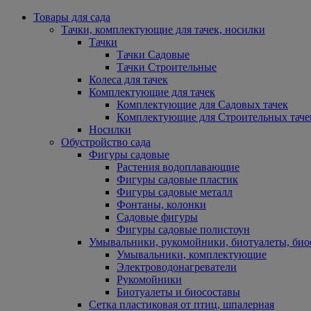
Товары для сада
Тачки, комплектующие для тачек, носилки
Тачки
Тачки Садовые
Тачки Строительные
Колеса для тачек
Комплектующие для тачек
Комплектующие для Садовых тачек
Комплектующие для Строительных таче
Носилки
Обустройство сада
Фигуры садовые
Растения водоплавающие
Фигуры садовые пластик
Фигуры садовые металл
Фонтаны, колонки
Садовые фигуры
Фигуры садовые полистоун
Умывальники, рукомойники, биотуалеты, био
Умывальники, комплектующие
Электроводонагреватели
Рукомойники
Биотуалеты и биосоставы
Сетка пластиковая от птиц, шпалерная