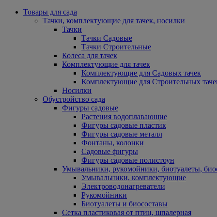
Товары для сада
Тачки, комплектующие для тачек, носилки
Тачки
Тачки Садовые
Тачки Строительные
Колеса для тачек
Комплектующие для тачек
Комплектующие для Садовых тачек
Комплектующие для Строительных таче
Носилки
Обустройство сада
Фигуры садовые
Растения водоплавающие
Фигуры садовые пластик
Фигуры садовые металл
Фонтаны, колонки
Садовые фигуры
Фигуры садовые полистоун
Умывальники, рукомойники, биотуалеты, био
Умывальники, комплектующие
Электроводонагреватели
Рукомойники
Биотуалеты и биосоставы
Сетка пластиковая от птиц, шпалерная