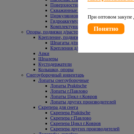
Поверхностные насосы
Скважинные насосы
Циркуляционные насосы
При оптовом закупе 
Гидроаккумуляторы и расширительные 
Комплектующие к насосам
Понятно
Опоры, подвязки д/растений
Крепление, подвязки д/растений
Шпагаты д/подвязки растений
Крепления д/растений
Арки
Шпалеры
Кустодержатели
Колышки, опоры
Снегоуборочный инвентарь
Лопаты снегоуборочные
Лопаты Praktische
Лопаты г.Павлово
Лопаты Цикл г.Ковров
Лопаты других производителей
Скрепера для снега
Скрепера Praktische
Скрепера г.Павлово
Скрепера Цикл г.Ковров
Скрепера других производителей