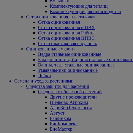
Колышки
Комплектующие для теплиц
Комплектующие для производства
Сетка оцинкованная, пластиковая
Сетка оцинкованная
Сетка оцинкованная в ПВХ
Сетка оцинкованная Рабица
Сетка оцинкованная ЦПВС
Сетка пластиковая в рулонах
Оцинкованные емкости
Ведра стальные оцинкованные
Баки, канистры, бидоны стальные оцинкован
Ванны, тазы стальные оцинкованные
Умывальники оцинкованные
Лейки
Семена и уход за растениями
Средства защиты для растений
Средства от болезней растений
Другие производители
Щелково Агрохим
АгроБиоТехнология
Август
Башинком
БиоКомплекс
БиоМастер