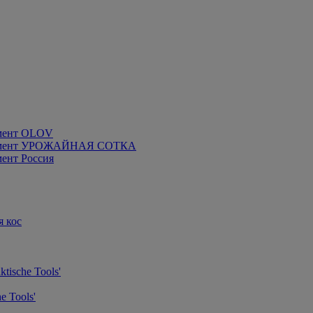
мент OLOV
румент УРОЖАЙНАЯ СОТКА
ент Россия
я кос
tische Tools'
e Tools'