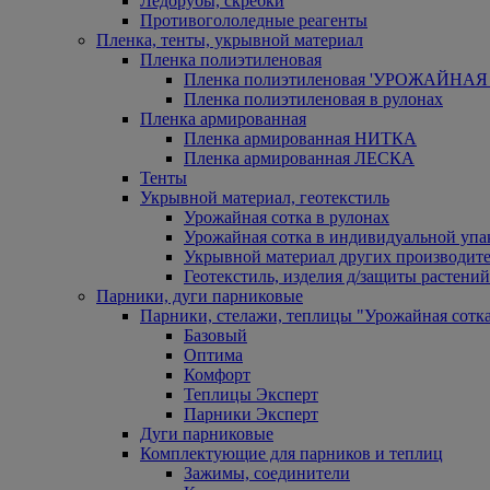
Ледорубы, скребки
Противогололедные реагенты
Пленка, тенты, укрывной материал
Пленка полиэтиленовая
Пленка полиэтиленовая 'УРОЖАЙНАЯ 
Пленка полиэтиленовая в рулонах
Пленка армированная
Пленка армированная НИТКА
Пленка армированная ЛЕСКА
Тенты
Укрывной материал, геотекстиль
Урожайная сотка в рулонах
Урожайная сотка в индивидуальной упа
Укрывной материал других производит
Геотекстиль, изделия д/защиты растений
Парники, дуги парниковые
Парники, стелажи, теплицы "Урожайная сотк
Базовый
Оптима
Комфорт
Теплицы Эксперт
Парники Эксперт
Дуги парниковые
Комплектующие для парников и теплиц
Зажимы, соединители