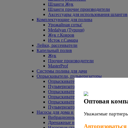
Шланги Жук
Шланги прочие производители
Аксессуары для использования шлангов
Комплектующие для полива
Урожайная сотка'
Medalyan (Турция)
Жук г.Ковров
Исток г.Самара
Лейки, рассеиватели
Капельный полив
Жук
Прочие производители
MasterProf
Системы полива для дачи
Опрыскиватели, пульверизаторы
Опрыскиватели аккумуляторные
Пульверизаторы прочие
Опрыскиватели Урожайная сотка
Опрыскиватели Жук
Оптовая комп
Опрыскиватели прочие
Пульверизаторы Урожайная сотка
Насосы для дома и дачи
Уважаемые партнеры,
Вибрационные насосы
Дренажные насосы
Авторизоваться
Насосные станции