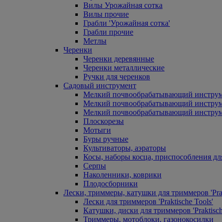
Вилы Урожайная сотка
Вилы прочие
Грабли 'Урожайная сотка'
Грабли прочие
Метлы
Черенки
Черенки деревянные
Черенки металлические
Ручки для черенков
Садовый инструмент
Мелкий почвообрабатывающий инстру
Мелкий почвообрабатывающий инст
Мелкий почвообрабатывающий инструм
Плоскорезы
Мотыги
Буры ручные
Культиваторы, аэраторы
Косы, наборы косца, приспособления дл
Серпы
Наколенники, коврики
Плодосборники
Лески, триммеры, катушки для триммеров 'Prak
Лески для триммеров 'Praktische Tools'
Катушки, диски для триммеров 'Praktisch
Триммеры, мотоблоки, газонокосилки