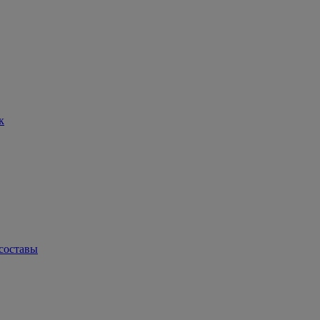
к
составы