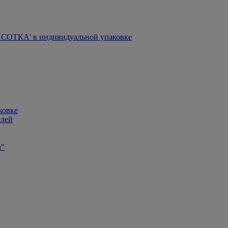
СОТКА' в индивидуальной упаковке
ковке
елей
а"