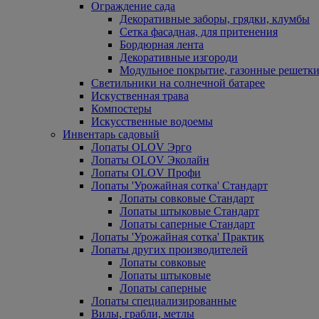
Ограждение сада
Декоративные заборы, грядки, клумбы
Сетка фасадная, для притенения
Бордюрная лента
Декоративные изгороди
Модульное покрытие, газонные решетки
Светильники на солнечной батарее
Искуственная трава
Компостеры
Искусственные водоемы
Инвентарь садовый
Лопаты OLOV Эрго
Лопаты OLOV Эколайн
Лопаты OLOV Профи
Лопаты 'Урожайная сотка' Стандарт
Лопаты совковые Стандарт
Лопаты штыковые Стандарт
Лопаты саперные Стандарт
Лопаты 'Урожайная сотка' Практик
Лопаты других производителей
Лопаты совковые
Лопаты штыковые
Лопаты саперные
Лопаты специализированные
Вилы, грабли, метлы