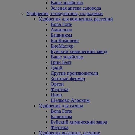
Ваше хозяйство
Зеленая аптека садовода
Удобрения, стимуляторы, подкормки
Удобрения для комнатных растений
Bona Forte
Аминосил
Башинком
БиоКомплекс
БиоМастер
Буйский химический завод
Ваше хозяйство
Грин Бэлт
Джой
Другие производители
Знатный фермер
Ортон
Фертика
Цион
Щелково-Агрохим
Удобрения для газона
Bona Forte
Башинком
Буйский химический завод
Фертика
Удобрения весенние, осенние