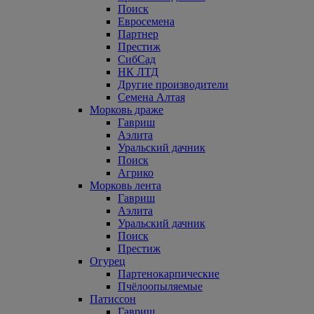
Поиск
Евросемена
Партнер
Престиж
СибСад
НК ЛТД
Другие производители
Семена Алтая
Морковь драже
Гавриш
Аэлита
Уральский дачник
Поиск
Агрико
Морковь лента
Гавриш
Аэлита
Уральский дачник
Поиск
Престиж
Огурец
Партенокарпические
Пчёлоопыляемые
Патиссон
Гавриш