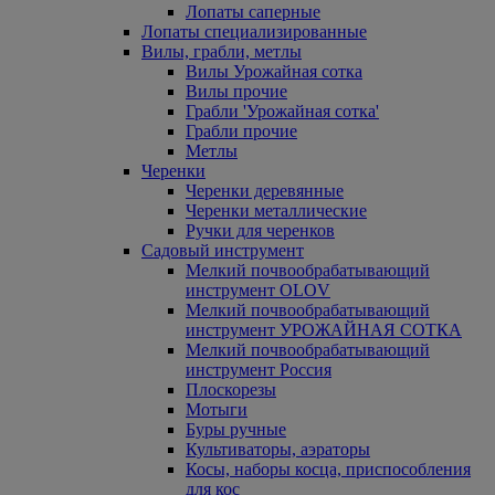
Лопаты саперные
Лопаты специализированные
Вилы, грабли, метлы
Вилы Урожайная сотка
Вилы прочие
Грабли 'Урожайная сотка'
Грабли прочие
Метлы
Черенки
Черенки деревянные
Черенки металлические
Ручки для черенков
Садовый инструмент
Мелкий почвообрабатывающий
инструмент OLOV
Мелкий почвообрабатывающий
инструмент УРОЖАЙНАЯ СОТКА
Мелкий почвообрабатывающий
инструмент Россия
Плоскорезы
Мотыги
Буры ручные
Культиваторы, аэраторы
Косы, наборы косца, приспособления
для кос