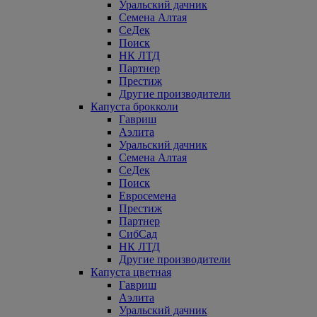
Уральский дачник
Семена Алтая
СеДек
Поиск
НК ЛТД
Партнер
Престиж
Другие производители
Капуста брокколи
Гавриш
Аэлита
Уральский дачник
Семена Алтая
СеДек
Поиск
Евросемена
Престиж
Партнер
СибСад
НК ЛТД
Другие производители
Капуста цветная
Гавриш
Аэлита
Уральский дачник