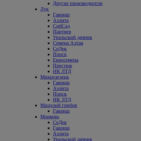
Другие производители
Лук
Гавриш
Аэлита
СибСад
Партнер
Уральский дачник
Семена Алтая
СеДек
Поиск
Евросемена
Престиж
НК ЛТД
Микрозелень
Гавриш
Аэлита
Поиск
НК ЛТД
Мицелий грибов
Гавриш
Морковь
СеДек
Гавриш
Аэлита
Уральский дачник