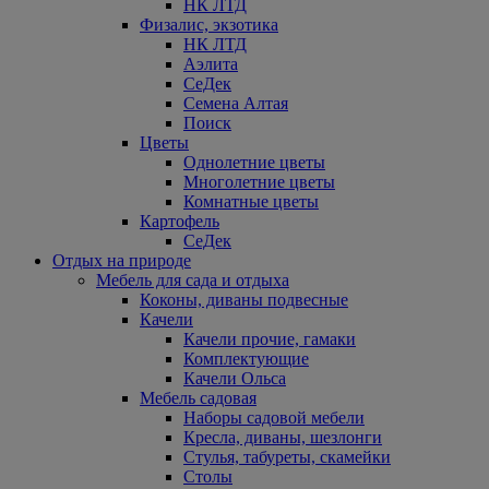
НК ЛТД
Физалис, экзотика
НК ЛТД
Аэлита
СеДек
Семена Алтая
Поиск
Цветы
Однолетние цветы
Многолетние цветы
Комнатные цветы
Картофель
СеДек
Отдых на природе
Мебель для сада и отдыха
Коконы, диваны подвесные
Качели
Качели прочие, гамаки
Комплектующие
Качели Ольса
Мебель садовая
Наборы садовой мебели
Кресла, диваны, шезлонги
Стулья, табуреты, скамейки
Столы