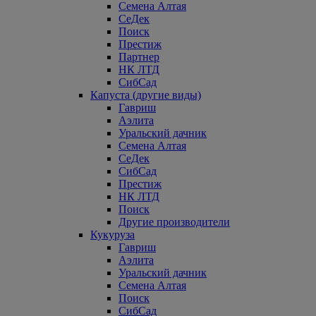
Семена Алтая
СеДек
Поиск
Престиж
Партнер
НК ЛТД
СибСад
Капуста (другие виды)
Гавриш
Аэлита
Уральский дачник
Семена Алтая
СеДек
СибСад
Престиж
НК ЛТД
Поиск
Другие производители
Кукуруза
Гавриш
Аэлита
Уральский дачник
Семена Алтая
Поиск
СибСад