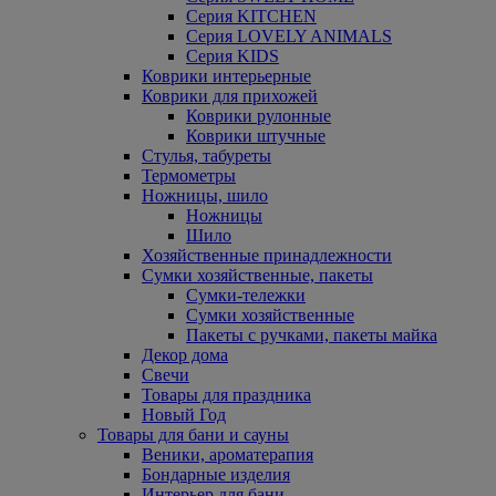
Серия KITCHEN
Серия LOVELY ANIMALS
Серия KIDS
Коврики интерьерные
Коврики для прихожей
Коврики рулонные
Коврики штучные
Стулья, табуреты
Термометры
Ножницы, шило
Ножницы
Шило
Хозяйственные принадлежности
Сумки хозяйственные, пакеты
Сумки-тележки
Сумки хозяйственные
Пакеты с ручками, пакеты майка
Декор дома
Свечи
Товары для праздника
Новый Год
Товары для бани и сауны
Веники, ароматерапия
Бондарные изделия
Интерьер для бани