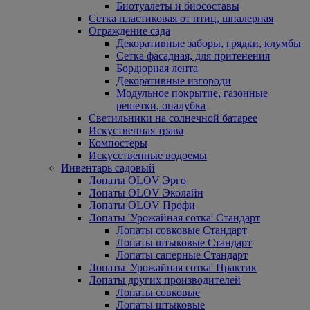
Биотуалеты и биосоставы
Сетка пластиковая от птиц, шпалерная
Ограждение сада
Декоративные заборы, грядки, клумбы
Сетка фасадная, для притенения
Бордюрная лента
Декоративные изгороди
Модульное покрытие, газонные
решетки, опалубка
Светильники на солнечной батарее
Искуственная трава
Компостеры
Искусственные водоемы
Инвентарь садовый
Лопаты OLOV Эрго
Лопаты OLOV Эколайн
Лопаты OLOV Профи
Лопаты 'Урожайная сотка' Стандарт
Лопаты совковые Стандарт
Лопаты штыковые Стандарт
Лопаты саперные Стандарт
Лопаты 'Урожайная сотка' Практик
Лопаты других производителей
Лопаты совковые
Лопаты штыковые