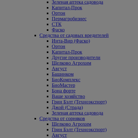
Зеленая аптека садовода
Капитал-Прок
Ортон
Пермагробизнес
СТК
Фаско
Средства от садовых вредителей
Инта-Вир (Фаско)
Ортон
Капитал-Прок
Другие производители
Щелково Агрохим
Август
Башинком
БиоКомплекс
БиоМастер
Бона форте
Ваше хозяйство
Грин Бэлт (Техноэкспорт)
Джой (Страда)
Зеленая аптека садовода
Средства от сорняков
Щелково Агрохим
Грин Бэлт (Техноэкспорт)
Август