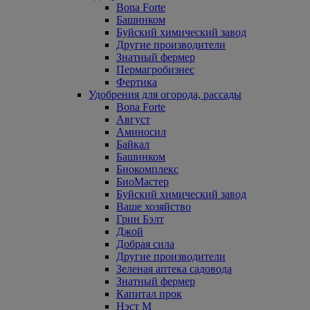
Bona Forte
Башинком
Буйский химический завод
Другие производители
Знатный фермер
Пермагробизнес
Фертика
Удобрения для огорода, рассады
Bona Forte
Август
Аминосил
Байкал
Башинком
Биокомплекс
БиоМастер
Буйский химический завод
Ваше хозяйство
Грин Бэлт
Джой
Добрая сила
Другие производители
Зеленая аптека садовода
Знатный фермер
Капитал прок
Нэст М