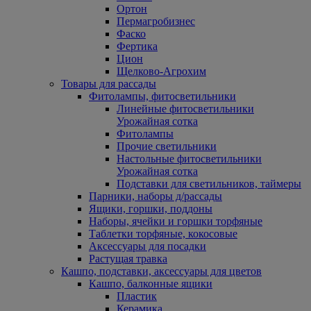
Ортон
Пермагробизнес
Фаско
Фертика
Цион
Щелково-Агрохим
Товары для рассады
Фитолампы, фитосветильники
Линейные фитосветильники
Урожайная сотка
Фитолампы
Прочие светильники
Настольные фитосветильники
Урожайная сотка
Подставки для светильников, таймеры
Парники, наборы д/рассады
Ящики, горшки, поддоны
Наборы, ячейки и горшки торфяные
Таблетки торфяные, кокосовые
Аксессуары для посадки
Растущая травка
Кашпо, подставки, аксессуары для цветов
Кашпо, балконные ящики
Пластик
Керамика