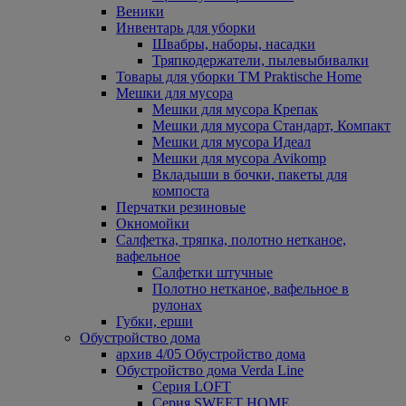
Веники
Инвентарь для уборки
Швабры, наборы, насадки
Тряпкодержатели, пылевыбивалки
Товары для уборки ТМ Praktische Home
Мешки для мусора
Мешки для мусора Крепак
Мешки для мусора Стандарт, Компакт
Мешки для мусора Идеал
Мешки для мусора Avikomp
Вкладыши в бочки, пакеты для
компоста
Перчатки резиновые
Окномойки
Салфетка, тряпка, полотно нетканое,
вафельное
Салфетки штучные
Полотно нетканое, вафельное в
рулонах
Губки, ерши
Обустройство дома
архив 4/05 Обустройство дома
Обустройство дома Verda Line
Серия LOFT
Серия SWEET HOME