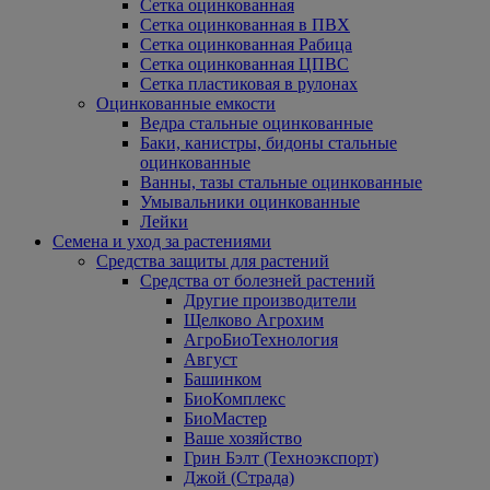
Сетка оцинкованная
Сетка оцинкованная в ПВХ
Сетка оцинкованная Рабица
Сетка оцинкованная ЦПВС
Сетка пластиковая в рулонах
Оцинкованные емкости
Ведра стальные оцинкованные
Баки, канистры, бидоны стальные
оцинкованные
Ванны, тазы стальные оцинкованные
Умывальники оцинкованные
Лейки
Семена и уход за растениями
Средства защиты для растений
Средства от болезней растений
Другие производители
Щелково Агрохим
АгроБиоТехнология
Август
Башинком
БиоКомплекс
БиоМастер
Ваше хозяйство
Грин Бэлт (Техноэкспорт)
Джой (Страда)