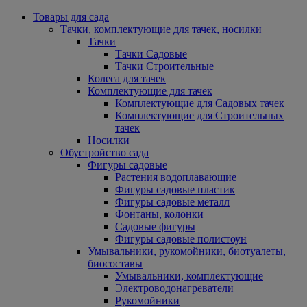
Товары для сада
Тачки, комплектующие для тачек, носилки
Тачки
Тачки Садовые
Тачки Строительные
Колеса для тачек
Комплектующие для тачек
Комплектующие для Садовых тачек
Комплектующие для Строительных
тачек
Носилки
Обустройство сада
Фигуры садовые
Растения водоплавающие
Фигуры садовые пластик
Фигуры садовые металл
Фонтаны, колонки
Садовые фигуры
Фигуры садовые полистоун
Умывальники, рукомойники, биотуалеты,
биосоставы
Умывальники, комплектующие
Электроводонагреватели
Рукомойники