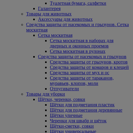
Туалетная бумага, салфетки
Галантерея
Товары для животных
Аксессуары для животных
Средства защиты от насекомых и грызунов. Сетка
москитная
Сетка москитная
Сетка москитная в наборах для
дверных и оконных проемов
Сетка москитная в рулонах
Средства защиты от насекомых и грызунов
Средства защиты от грызунов, кротов
Средства защиты от комаров и клещей
Средства защиты от мух и ос
Средства защиты от тараканов,
муравьев, клопов, моли
Отпугиватели
Товары для уборки
Щётки, черенки, совки
Щётки для подметания пластик
Щётки для подметания деревянные
Щётки уличные
Черенки для швабр и щёток
Щётки-сметки, совки
Щётки универсальные