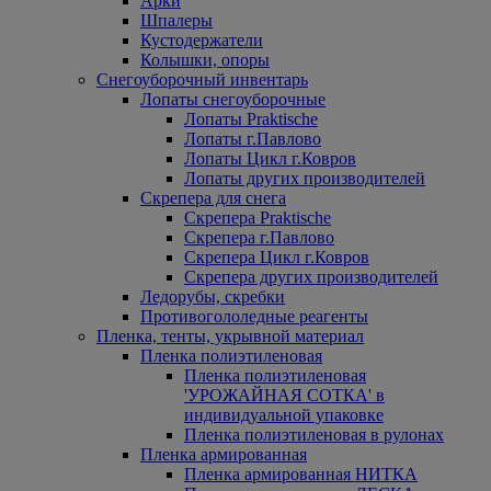
Арки
Шпалеры
Кустодержатели
Колышки, опоры
Снегоуборочный инвентарь
Лопаты снегоуборочные
Лопаты Praktische
Лопаты г.Павлово
Лопаты Цикл г.Ковров
Лопаты других производителей
Скрепера для снега
Скрепера Praktische
Скрепера г.Павлово
Скрепера Цикл г.Ковров
Скрепера других производителей
Ледорубы, скребки
Противогололедные реагенты
Пленка, тенты, укрывной материал
Пленка полиэтиленовая
Пленка полиэтиленовая
'УРОЖАЙНАЯ СОТКА' в
индивидуальной упаковке
Пленка полиэтиленовая в рулонах
Пленка армированная
Пленка армированная НИТКА