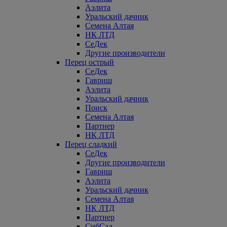
Аэлита
Уральский дачник
Семена Алтая
НК ЛТД
СеДек
Другие производители
Перец острый
СеДек
Гавриш
Аэлита
Уральский дачник
Поиск
Семена Алтая
Партнер
НК ЛТД
Перец сладкий
СеДек
Другие производители
Гавриш
Аэлита
Уральский дачник
Семена Алтая
НК ЛТД
Партнер
СибСад