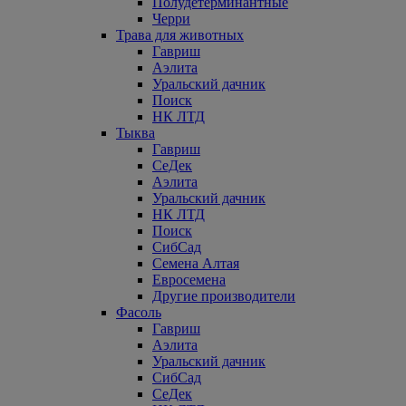
Полудетерминантные
Черри
Трава для животных
Гавриш
Аэлита
Уральский дачник
Поиск
НК ЛТД
Тыква
Гавриш
СеДек
Аэлита
Уральский дачник
НК ЛТД
Поиск
СибСад
Семена Алтая
Евросемена
Другие производители
Фасоль
Гавриш
Аэлита
Уральский дачник
СибСад
СеДек