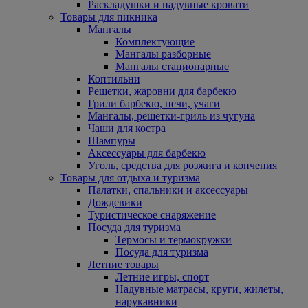
Раскладушки и надувные кровати
Товары для пикника
Мангалы
Комплектующие
Мангалы разборные
Мангалы стационарные
Коптильни
Решетки, жаровни для барбекю
Грили барбекю, печи, учаги
Мангалы, решетки-гриль из чугуна
Чаши для костра
Шампуры
Аксессуары для барбекю
Уголь, средства для розжига и копчения
Товары для отдыха и туризма
Палатки, спальники и аксессуары
Дождевики
Туристическое снаряжение
Посуда для туризма
Термосы и термокружки
Посуда для туризма
Летние товары
Летние игры, спорт
Надувные матрасы, круги, жилеты,
нарукавники