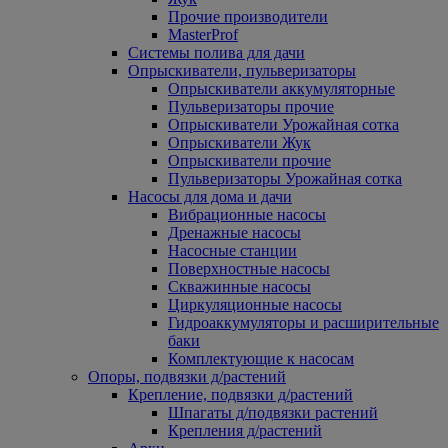
Прочие производители
MasterProf
Системы полива для дачи
Опрыскиватели, пульверизаторы
Опрыскиватели аккумуляторные
Пульверизаторы прочие
Опрыскиватели Урожайная сотка
Опрыскиватели Жук
Опрыскиватели прочие
Пульверизаторы Урожайная сотка
Насосы для дома и дачи
Вибрационные насосы
Дренажные насосы
Насосные станции
Поверхностные насосы
Скважинные насосы
Циркуляционные насосы
Гидроаккумуляторы и расширительные
баки
Комплектующие к насосам
Опоры, подвязки д/растений
Крепление, подвязки д/растений
Шпагаты д/подвязки растений
Крепления д/растений