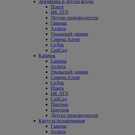
Земляника и другие ягоды
Поиск
НК ЛТД
Другие производители
Гавриш
Аэлита
Уральский дачник
Семена Алтая
СеДек
СибСад
Кабачок
Гавриш
Аэлита
Уральский дачник
Семена Алтая
СеДек
Поиск
НК ЛТД
СибСад
Партнер
Престиж
Другие производители
Капуста белокочанная
Гавриш
Аэлита