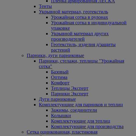
Пленка армированная ЛЕСКА
Тенты
Укрывной материал, геотекстиль
Урожайная сотка в рулонах
Урожайная сотка в индивидуальной
упаковке
Укрывной материал других
производителей
Геотекстиль, изделия д/защиты
растений
Парники, дуги парниковые
Парники, стелажи, теплицы "Урожайная
сотка"
Базовый
Оптима
Комфорт
Теплицы Эксперт
Парники Эксперт
Дуги парниковые
Комплектующие для парников и теплиц
Зажимы, соединители
Колышки
Комплектующие для теплиц
Комплектующие для производства
Сетка оцинкованная, пластиковая