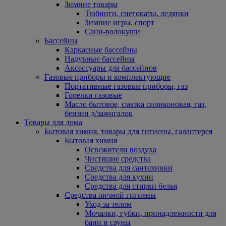
Зимние товары
Тюбинги, снегокаты, ледянки
Зимние игры, спорт
Сани-волокуши
Бассейны
Каркасные бассейны
Надувные бассейны
Аксессуары для бассейнов
Газовые приборы и комплектующие
Портативные газовые приборы, газ
Горелки газовые
Масло бытовое, смазка силиконовая, газ,
бензин д/зажигалок
Товары для дома
Бытовая химия, товары для гигиены, галантерея
Бытовая химия
Освежители воздуха
Чистящие средства
Средства для сантехники
Средства для кухни
Средства для стирки белья
Средства личной гигиены
Уход за телом
Мочалки, губки, принадлежности для
бани и сауны