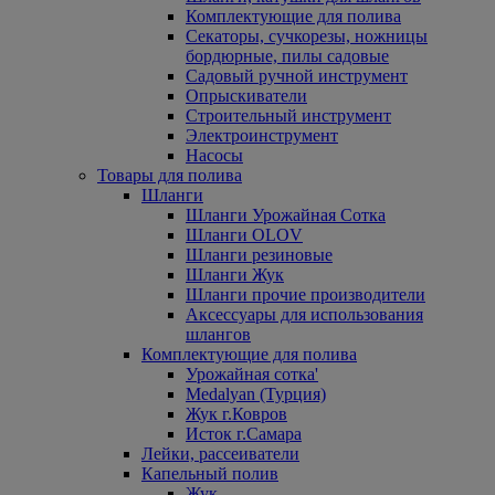
Комплектующие для полива
Секаторы, сучкорезы, ножницы
бордюрные, пилы садовые
Садовый ручной инструмент
Опрыскиватели
Строительный инструмент
Электроинструмент
Насосы
Товары для полива
Шланги
Шланги Урожайная Сотка
Шланги OLOV
Шланги резиновые
Шланги Жук
Шланги прочие производители
Аксессуары для использования
шлангов
Комплектующие для полива
Урожайная сотка'
Medalyan (Турция)
Жук г.Ковров
Исток г.Самара
Лейки, рассеиватели
Капельный полив
Жук