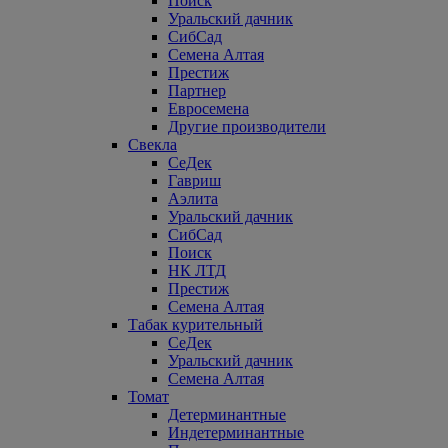
Поиск
Уральский дачник
СибСад
Семена Алтая
Престиж
Партнер
Евросемена
Другие производители
Свекла
СеДек
Гавриш
Аэлита
Уральский дачник
СибСад
Поиск
НК ЛТД
Престиж
Семена Алтая
Табак курительный
СеДек
Уральский дачник
Семена Алтая
Томат
Детерминантные
Индетерминантные