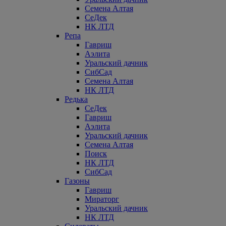
Семена Алтая
СеДек
НК ЛТД
Репа
Гавриш
Аэлита
Уральский дачник
СибСад
Семена Алтая
НК ЛТД
Редька
СеДек
Гавриш
Аэлита
Уральский дачник
Семена Алтая
Поиск
НК ЛТД
СибСад
Газоны
Гавриш
Мираторг
Уральский дачник
НК ЛТД