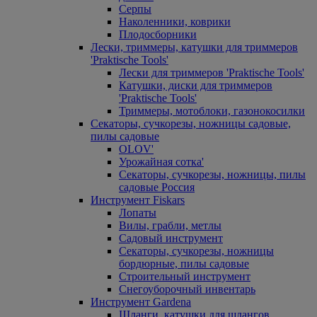
Серпы
Наколенники, коврики
Плодосборники
Лески, триммеры, катушки для триммеров
'Praktische Tools'
Лески для триммеров 'Praktische Tools'
Катушки, диски для триммеров
'Praktische Tools'
Триммеры, мотоблоки, газонокосилки
Секаторы, сучкорезы, ножницы садовые,
пилы садовые
OLOV'
Урожайная сотка'
Секаторы, сучкорезы, ножницы, пилы
садовые Россия
Инструмент Fiskars
Лопаты
Вилы, грабли, метлы
Садовый инструмент
Секаторы, сучкорезы, ножницы
бордюрные, пилы садовые
Строительный инструмент
Снегоуборочный инвентарь
Инструмент Gardena
Шланги, катушки для шлангов