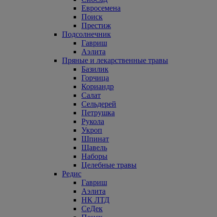
Евросемена
Поиск
Престиж
Подсолнечник
Гавриш
Аэлита
Пряные и лекарственные травы
Базилик
Горчица
Кориандр
Салат
Сельдерей
Петрушка
Рукола
Укроп
Шпинат
Щавель
Наборы
Целебные травы
Редис
Гавриш
Аэлита
НК ЛТД
СеДек