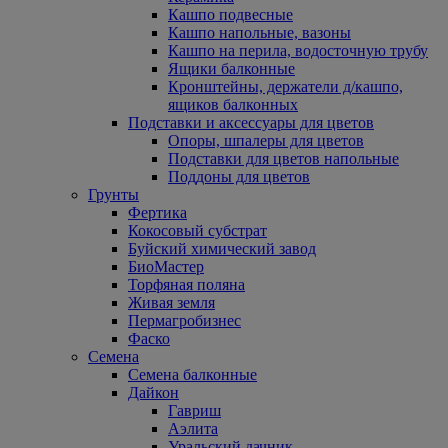
Кашпо подвесные
Кашпо напольные, вазоны
Кашпо на перила, водосточную трубу
Ящики балконные
Кронштейны, держатели д/кашпо,
ящиков балконных
Подставки и аксессуары для цветов
Опоры, шпалеры для цветов
Подставки для цветов напольные
Поддоны для цветов
Грунты
Фертика
Кокосовый субстрат
Буйский химический завод
БиоМастер
Торфяная поляна
Живая земля
Пермагробизнес
Фаско
Семена
Семена балконные
Дайкон
Гавриш
Аэлита
Уральский дачник