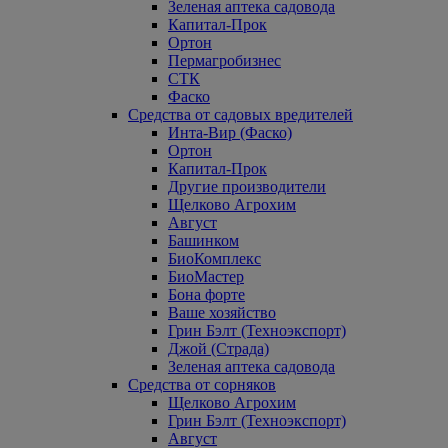
Зеленая аптека садовода
Капитал-Прок
Ортон
Пермагробизнес
СТК
Фаско
Средства от садовых вредителей
Инта-Вир (Фаско)
Ортон
Капитал-Прок
Другие производители
Щелково Агрохим
Август
Башинком
БиоКомплекс
БиоМастер
Бона форте
Ваше хозяйство
Грин Бэлт (Техноэкспорт)
Джой (Страда)
Зеленая аптека садовода
Средства от сорняков
Щелково Агрохим
Грин Бэлт (Техноэкспорт)
Август