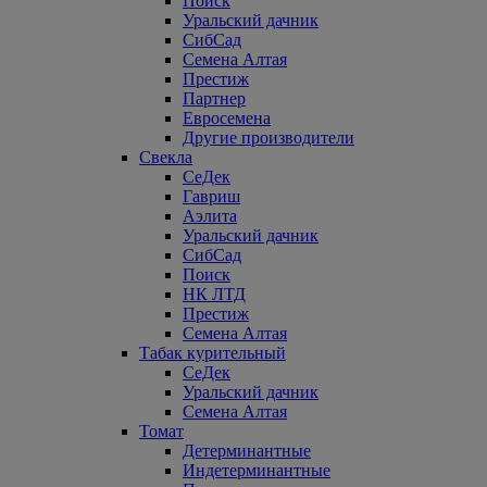
Поиск
Уральский дачник
СибСад
Семена Алтая
Престиж
Партнер
Евросемена
Другие производители
Свекла
СеДек
Гавриш
Аэлита
Уральский дачник
СибСад
Поиск
НК ЛТД
Престиж
Семена Алтая
Табак курительный
СеДек
Уральский дачник
Семена Алтая
Томат
Детерминантные
Индетерминантные