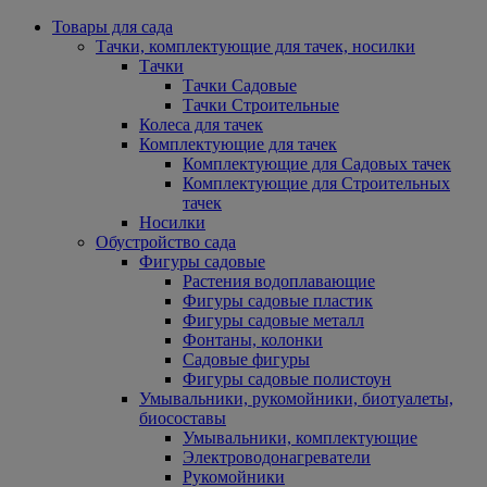
Товары для сада
Тачки, комплектующие для тачек, носилки
Тачки
Тачки Садовые
Тачки Строительные
Колеса для тачек
Комплектующие для тачек
Комплектующие для Садовых тачек
Комплектующие для Строительных
тачек
Носилки
Обустройство сада
Фигуры садовые
Растения водоплавающие
Фигуры садовые пластик
Фигуры садовые металл
Фонтаны, колонки
Садовые фигуры
Фигуры садовые полистоун
Умывальники, рукомойники, биотуалеты,
биосоставы
Умывальники, комплектующие
Электроводонагреватели
Рукомойники