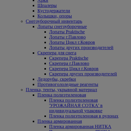
Арки
Шпалеры
Кустодержатели
Колышки, опоры
Снегоуборочный инвентарь
Лопаты снегоуборочные
Лопаты Praktische
Лопаты г.Павлово
Лопаты Цикл г.Ковров
Лопаты других производителей
Скрепера для снега
Скрепера Praktische
Скрепера г.Павлово
Скрепера Цикл г.Ковров
Скрепера других производителей
Ледорубы, скребки
Противогололедные реагенты
Пленка, тенты, укрывной материал
Пленка полиэтиленовая
Пленка полиэтиленовая
'УРОЖАЙНАЯ СОТКА' в
индивидуальной упаковке
Пленка полиэтиленовая в рулонах
Пленка армированная
Пленка армированная НИТКА