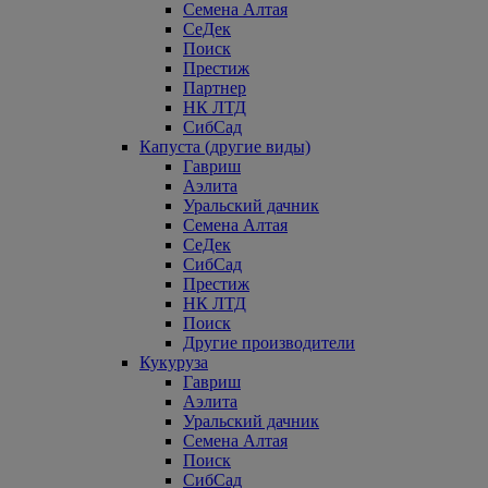
Семена Алтая
СеДек
Поиск
Престиж
Партнер
НК ЛТД
СибСад
Капуста (другие виды)
Гавриш
Аэлита
Уральский дачник
Семена Алтая
СеДек
СибСад
Престиж
НК ЛТД
Поиск
Другие производители
Кукуруза
Гавриш
Аэлита
Уральский дачник
Семена Алтая
Поиск
СибСад