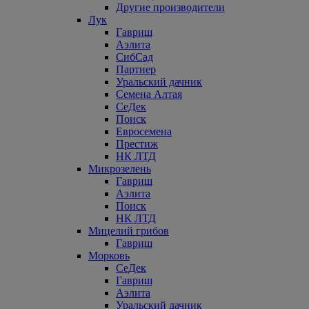
Другие производители
Лук
Гавриш
Аэлита
СибСад
Партнер
Уральский дачник
Семена Алтая
СеДек
Поиск
Евросемена
Престиж
НК ЛТД
Микрозелень
Гавриш
Аэлита
Поиск
НК ЛТД
Мицелий грибов
Гавриш
Морковь
СеДек
Гавриш
Аэлита
Уральский дачник