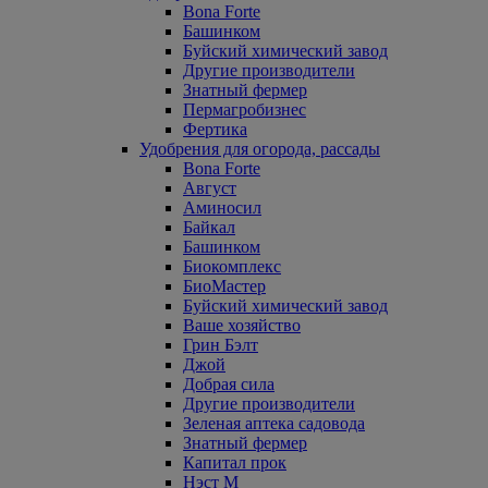
Bona Forte
Башинком
Буйский химический завод
Другие производители
Знатный фермер
Пермагробизнес
Фертика
Удобрения для огорода, рассады
Bona Forte
Август
Аминосил
Байкал
Башинком
Биокомплекс
БиоМастер
Буйский химический завод
Ваше хозяйство
Грин Бэлт
Джой
Добрая сила
Другие производители
Зеленая аптека садовода
Знатный фермер
Капитал прок
Нэст М