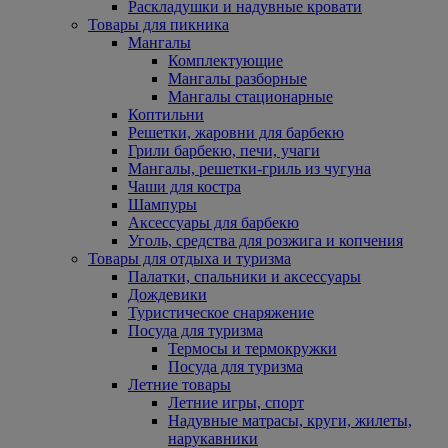
Раскладушки и надувные кровати
Товары для пикника
Мангалы
Комплектующие
Мангалы разборные
Мангалы стационарные
Коптильни
Решетки, жаровни для барбекю
Грили барбекю, печи, учаги
Мангалы, решетки-гриль из чугуна
Чаши для костра
Шампуры
Аксессуары для барбекю
Уголь, средства для розжига и копчения
Товары для отдыха и туризма
Палатки, спальники и аксессуары
Дождевики
Туристическое снаряжение
Посуда для туризма
Термосы и термокружки
Посуда для туризма
Летние товары
Летние игры, спорт
Надувные матрасы, круги, жилеты,
нарукавники