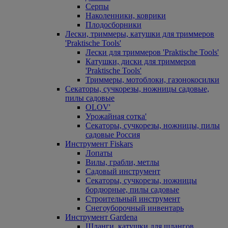
Серпы
Наколенники, коврики
Плодосборники
Лески, триммеры, катушки для триммеров
'Praktische Tools'
Лески для триммеров 'Praktische Tools'
Катушки, диски для триммеров
'Praktische Tools'
Триммеры, мотоблоки, газонокосилки
Секаторы, сучкорезы, ножницы садовые,
пилы садовые
OLOV'
Урожайная сотка'
Секаторы, сучкорезы, ножницы, пилы
садовые Россия
Инструмент Fiskars
Лопаты
Вилы, грабли, метлы
Садовый инструмент
Секаторы, сучкорезы, ножницы
бордюрные, пилы садовые
Строительный инструмент
Снегоуборочный инвентарь
Инструмент Gardena
Шланги, катушки для шлангов