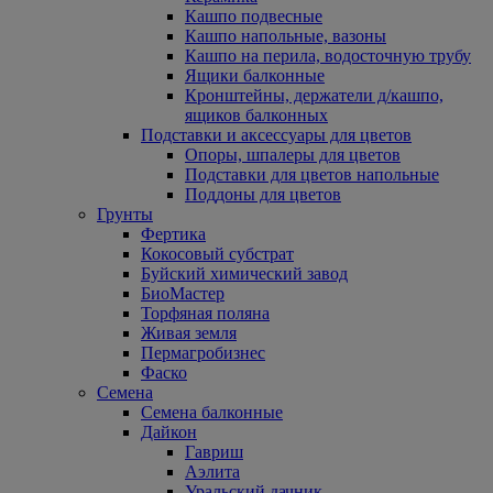
Кашпо подвесные
Кашпо напольные, вазоны
Кашпо на перила, водосточную трубу
Ящики балконные
Кронштейны, держатели д/кашпо,
ящиков балконных
Подставки и аксессуары для цветов
Опоры, шпалеры для цветов
Подставки для цветов напольные
Поддоны для цветов
Грунты
Фертика
Кокосовый субстрат
Буйский химический завод
БиоМастер
Торфяная поляна
Живая земля
Пермагробизнес
Фаско
Семена
Семена балконные
Дайкон
Гавриш
Аэлита
Уральский дачник