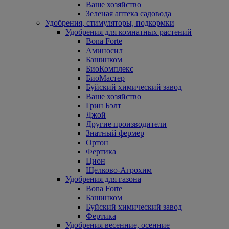
Ваше хозяйство
Зеленая аптека садовода
Удобрения, стимуляторы, подкормки
Удобрения для комнатных растений
Bona Forte
Аминосил
Башинком
БиоКомплекс
БиоМастер
Буйский химический завод
Ваше хозяйство
Грин Бэлт
Джой
Другие производители
Знатный фермер
Ортон
Фертика
Цион
Щелково-Агрохим
Удобрения для газона
Bona Forte
Башинком
Буйский химический завод
Фертика
Удобрения весенние, осенние