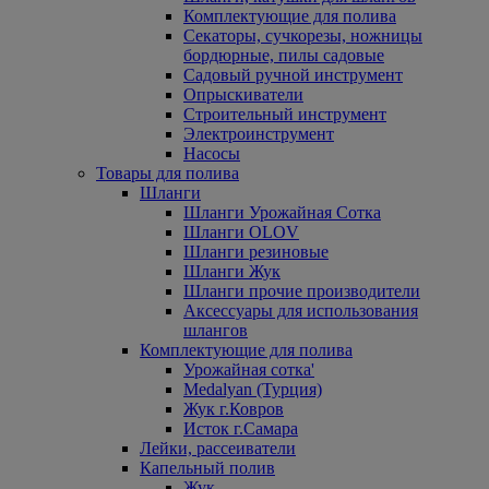
Комплектующие для полива
Секаторы, сучкорезы, ножницы
бордюрные, пилы садовые
Садовый ручной инструмент
Опрыскиватели
Строительный инструмент
Электроинструмент
Насосы
Товары для полива
Шланги
Шланги Урожайная Сотка
Шланги OLOV
Шланги резиновые
Шланги Жук
Шланги прочие производители
Аксессуары для использования
шлангов
Комплектующие для полива
Урожайная сотка'
Medalyan (Турция)
Жук г.Ковров
Исток г.Самара
Лейки, рассеиватели
Капельный полив
Жук