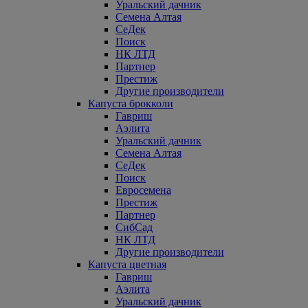
Уральский дачник
Семена Алтая
СеДек
Поиск
НК ЛТД
Партнер
Престиж
Другие производители
Капуста брокколи
Гавриш
Аэлита
Уральский дачник
Семена Алтая
СеДек
Поиск
Евросемена
Престиж
Партнер
СибСад
НК ЛТД
Другие производители
Капуста цветная
Гавриш
Аэлита
Уральский дачник