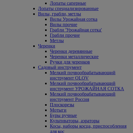
Лопаты саперные
Лопаты специализированные
Вилы, грабли, метлы
Вилы Урожайная сотка
Вилы прочие
Грабли 'Урожайная сотка'
Грабли прочие
Метлы
Черенки
Черенки деревянные
Черенки металлические
Ручки для черенков
Садовый инструмент
Мелкий почвообрабатывающий
инструмент OLOV
Мелкий почвообрабатывающий
инструмент УРОЖАЙНАЯ СОТКА
Мелкий почвообрабатывающий
инструмент Россия
Плоскорезы
Мотыги
Буры ручные
Культиваторы, аэраторы
Косы, наборы косца, приспособления
для кос