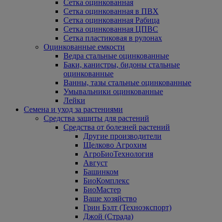
Сетка оцинкованная
Сетка оцинкованная в ПВХ
Сетка оцинкованная Рабица
Сетка оцинкованная ЦПВС
Сетка пластиковая в рулонах
Оцинкованные емкости
Ведра стальные оцинкованные
Баки, канистры, бидоны стальные
оцинкованные
Ванны, тазы стальные оцинкованные
Умывальники оцинкованные
Лейки
Семена и уход за растениями
Средства защиты для растений
Средства от болезней растений
Другие производители
Щелково Агрохим
АгроБиоТехнология
Август
Башинком
БиоКомплекс
БиоМастер
Ваше хозяйство
Грин Бэлт (Техноэкспорт)
Джой (Страда)