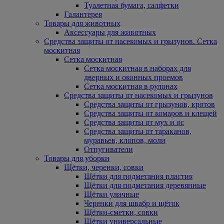
Туалетная бумага, салфетки
Галантерея
Товары для животных
Аксессуары для животных
Средства защиты от насекомых и грызунов. Сетка
москитная
Сетка москитная
Сетка москитная в наборах для
дверных и оконных проемов
Сетка москитная в рулонах
Средства защиты от насекомых и грызунов
Средства защиты от грызунов, кротов
Средства защиты от комаров и клещей
Средства защиты от мух и ос
Средства защиты от тараканов,
муравьев, клопов, моли
Отпугиватели
Товары для уборки
Щётки, черенки, совки
Щётки для подметания пластик
Щётки для подметания деревянные
Щётки уличные
Черенки для швабр и щёток
Щётки-сметки, совки
Щётки универсальные