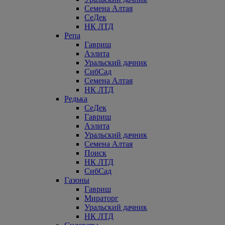
Семена Алтая
СеДек
НК ЛТД
Репа
Гавриш
Аэлита
Уральский дачник
СибСад
Семена Алтая
НК ЛТД
Редька
СеДек
Гавриш
Аэлита
Уральский дачник
Семена Алтая
Поиск
НК ЛТД
СибСад
Газоны
Гавриш
Мираторг
Уральский дачник
НК ЛТД