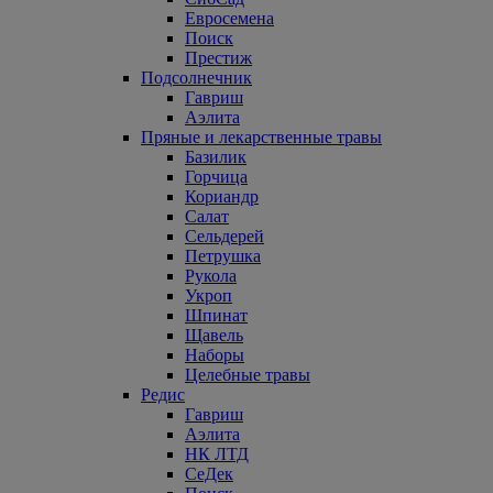
Евросемена
Поиск
Престиж
Подсолнечник
Гавриш
Аэлита
Пряные и лекарственные травы
Базилик
Горчица
Кориандр
Салат
Сельдерей
Петрушка
Рукола
Укроп
Шпинат
Щавель
Наборы
Целебные травы
Редис
Гавриш
Аэлита
НК ЛТД
СеДек