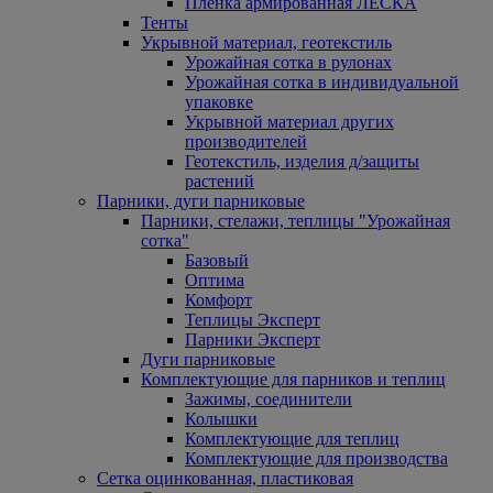
Пленка армированная ЛЕСКА
Тенты
Укрывной материал, геотекстиль
Урожайная сотка в рулонах
Урожайная сотка в индивидуальной
упаковке
Укрывной материал других
производителей
Геотекстиль, изделия д/защиты
растений
Парники, дуги парниковые
Парники, стелажи, теплицы "Урожайная
сотка"
Базовый
Оптима
Комфорт
Теплицы Эксперт
Парники Эксперт
Дуги парниковые
Комплектующие для парников и теплиц
Зажимы, соединители
Колышки
Комплектующие для теплиц
Комплектующие для производства
Сетка оцинкованная, пластиковая