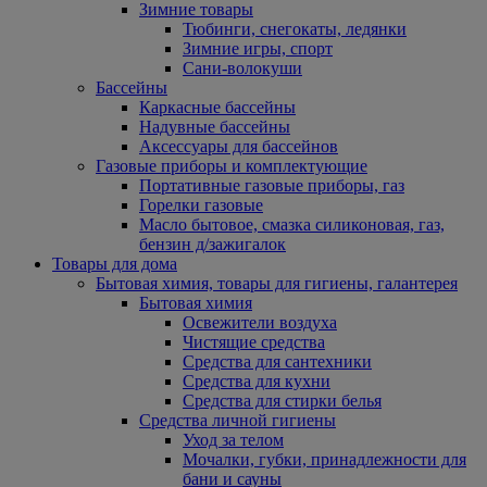
Зимние товары
Тюбинги, снегокаты, ледянки
Зимние игры, спорт
Сани-волокуши
Бассейны
Каркасные бассейны
Надувные бассейны
Аксессуары для бассейнов
Газовые приборы и комплектующие
Портативные газовые приборы, газ
Горелки газовые
Масло бытовое, смазка силиконовая, газ,
бензин д/зажигалок
Товары для дома
Бытовая химия, товары для гигиены, галантерея
Бытовая химия
Освежители воздуха
Чистящие средства
Средства для сантехники
Средства для кухни
Средства для стирки белья
Средства личной гигиены
Уход за телом
Мочалки, губки, принадлежности для
бани и сауны