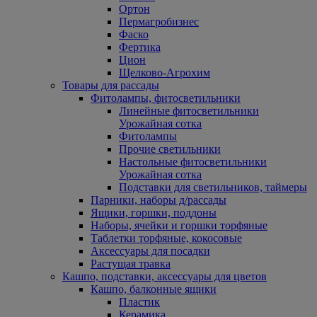
Ортон
Пермагробизнес
Фаско
Фертика
Цион
Щелково-Агрохим
Товары для рассады
Фитолампы, фитосветильники
Линейные фитосветильники
Урожайная сотка
Фитолампы
Прочие светильники
Настольные фитосветильники
Урожайная сотка
Подставки для светильников, таймеры
Парники, наборы д/рассады
Ящики, горшки, поддоны
Наборы, ячейки и горшки торфяные
Таблетки торфяные, кокосовые
Аксессуары для посадки
Растущая травка
Кашпо, подставки, аксессуары для цветов
Кашпо, балконные ящики
Пластик
Керамика