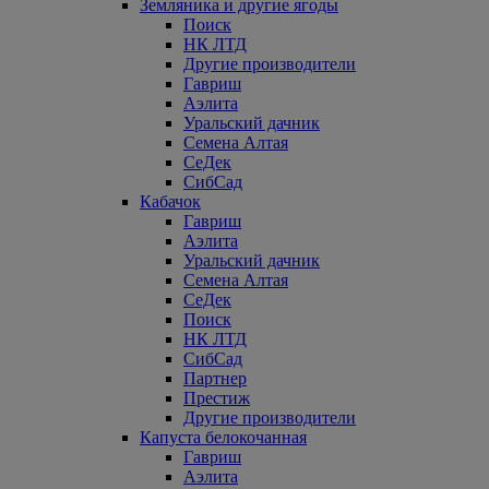
Земляника и другие ягоды
Поиск
НК ЛТД
Другие производители
Гавриш
Аэлита
Уральский дачник
Семена Алтая
СеДек
СибСад
Кабачок
Гавриш
Аэлита
Уральский дачник
Семена Алтая
СеДек
Поиск
НК ЛТД
СибСад
Партнер
Престиж
Другие производители
Капуста белокочанная
Гавриш
Аэлита