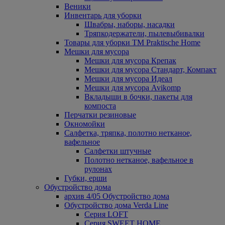
Веники
Инвентарь для уборки
Швабры, наборы, насадки
Тряпкодержатели, пылевыбивалки
Товары для уборки ТМ Praktische Home
Мешки для мусора
Мешки для мусора Крепак
Мешки для мусора Стандарт, Компакт
Мешки для мусора Идеал
Мешки для мусора Avikomp
Вкладыши в бочки, пакеты для
компоста
Перчатки резиновые
Окномойки
Салфетка, тряпка, полотно нетканое,
вафельное
Салфетки штучные
Полотно нетканое, вафельное в
рулонах
Губки, ерши
Обустройство дома
архив 4/05 Обустройство дома
Обустройство дома Verda Line
Серия LOFT
Серия SWEET HOME