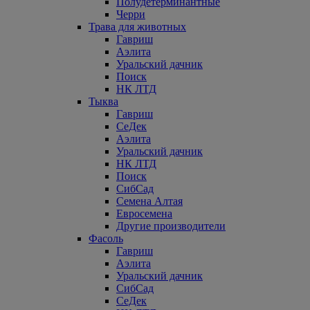
Полудетерминантные
Черри
Трава для животных
Гавриш
Аэлита
Уральский дачник
Поиск
НК ЛТД
Тыква
Гавриш
СеДек
Аэлита
Уральский дачник
НК ЛТД
Поиск
СибСад
Семена Алтая
Евросемена
Другие производители
Фасоль
Гавриш
Аэлита
Уральский дачник
СибСад
СеДек