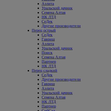
Аэлита
Уральский дачник
Семена Алтая
НК ЛТД
СеДек
Другие производители
Перец острый
СеДек
Гавриш
Аэлита
Уральский дачник
Поиск
Семена Алтая
Партнер
НК ЛТД
Перец сладкий
СеДек
Другие производители
Гавриш
Аэлита
Уральский дачник
Семена Алтая
НК ЛТД
Партнер
СибСад