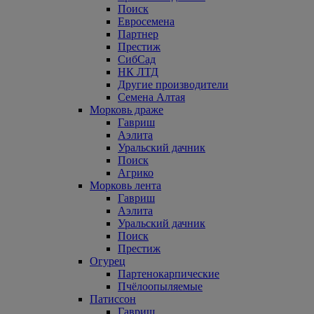
Поиск
Евросемена
Партнер
Престиж
СибСад
НК ЛТД
Другие производители
Семена Алтая
Морковь драже
Гавриш
Аэлита
Уральский дачник
Поиск
Агрико
Морковь лента
Гавриш
Аэлита
Уральский дачник
Поиск
Престиж
Огурец
Партенокарпические
Пчёлоопыляемые
Патиссон
Гавриш