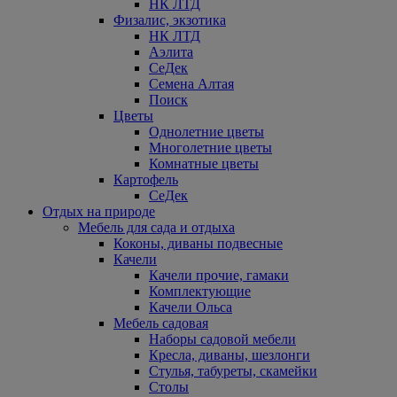
НК ЛТД
Физалис, экзотика
НК ЛТД
Аэлита
СеДек
Семена Алтая
Поиск
Цветы
Однолетние цветы
Многолетние цветы
Комнатные цветы
Картофель
СеДек
Отдых на природе
Мебель для сада и отдыха
Коконы, диваны подвесные
Качели
Качели прочие, гамаки
Комплектующие
Качели Ольса
Мебель садовая
Наборы садовой мебели
Кресла, диваны, шезлонги
Стулья, табуреты, скамейки
Столы