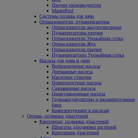
Прочие производители
MasterProf
Системы полива для дачи
Опрыскиватели, пульверизаторы
Опрыскиватели аккумуляторные
Пульверизаторы прочие
Опрыскиватели Урожайная сотка
Опрыскиватели Жук
Опрыскиватели прочие
Пульверизаторы Урожайная сотка
Насосы для дома и дачи
Вибрационные насосы
Дренажные насосы
Насосные станции
Поверхностные насосы
Скважинные насосы
Циркуляционные насосы
Гидроаккумуляторы и расширительные
баки
Комплектующие к насосам
Опоры, подвязки д/растений
Крепление, подвязки д/растений
Шпагаты д/подвязки растений
Крепления д/растений