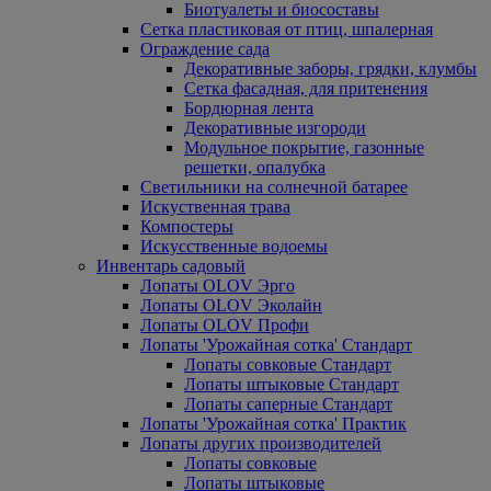
Биотуалеты и биосоставы
Сетка пластиковая от птиц, шпалерная
Ограждение сада
Декоративные заборы, грядки, клумбы
Сетка фасадная, для притенения
Бордюрная лента
Декоративные изгороди
Модульное покрытие, газонные
решетки, опалубка
Светильники на солнечной батарее
Искуственная трава
Компостеры
Искусственные водоемы
Инвентарь садовый
Лопаты OLOV Эрго
Лопаты OLOV Эколайн
Лопаты OLOV Профи
Лопаты 'Урожайная сотка' Стандарт
Лопаты совковые Стандарт
Лопаты штыковые Стандарт
Лопаты саперные Стандарт
Лопаты 'Урожайная сотка' Практик
Лопаты других производителей
Лопаты совковые
Лопаты штыковые