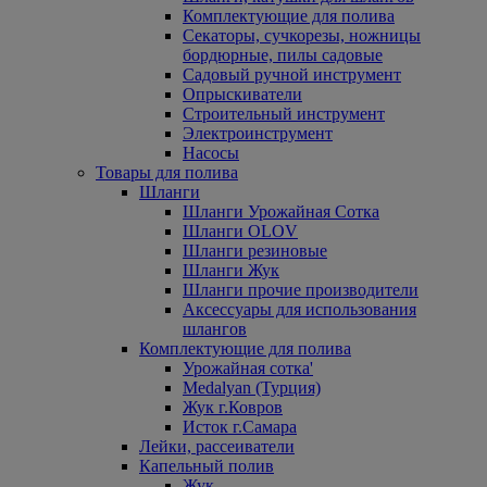
Комплектующие для полива
Секаторы, сучкорезы, ножницы
бордюрные, пилы садовые
Садовый ручной инструмент
Опрыскиватели
Строительный инструмент
Электроинструмент
Насосы
Товары для полива
Шланги
Шланги Урожайная Сотка
Шланги OLOV
Шланги резиновые
Шланги Жук
Шланги прочие производители
Аксессуары для использования
шлангов
Комплектующие для полива
Урожайная сотка'
Medalyan (Турция)
Жук г.Ковров
Исток г.Самара
Лейки, рассеиватели
Капельный полив
Жук