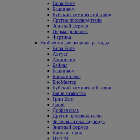
Bona Forte
Башинком
Буйский химический завод
Другие производители
Знатный фермер
Пермагробизнес
Фертика
Удобрения для огорода, рассады
Bona Forte
Август
Аминосил
Байкал
Башинком
Биокомплекс
БиоМастер
Буйский химический завод
Ваше хозяйство
Грин Бэлт
Джой
Добрая сила
Другие производители
Зеленая аптека садовода
Знатный фермер
Капитал прок
Нэст М