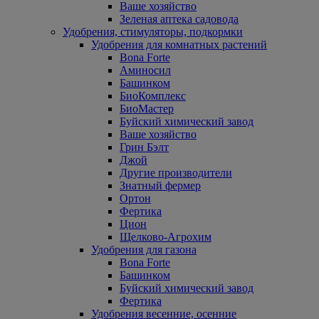
Ваше хозяйство
Зеленая аптека садовода
Удобрения, стимуляторы, подкормки
Удобрения для комнатных растений
Bona Forte
Аминосил
Башинком
БиоКомплекс
БиоМастер
Буйский химический завод
Ваше хозяйство
Грин Бэлт
Джой
Другие производители
Знатный фермер
Ортон
Фертика
Цион
Щелково-Агрохим
Удобрения для газона
Bona Forte
Башинком
Буйский химический завод
Фертика
Удобрения весенние, осенние