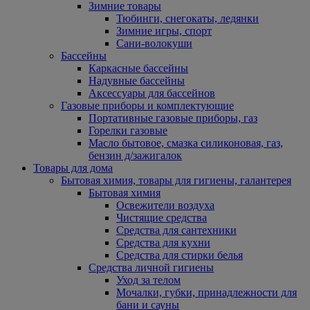
Зимние товары
Тюбинги, снегокаты, ледянки
Зимние игры, спорт
Сани-волокуши
Бассейны
Каркасные бассейны
Надувные бассейны
Аксессуары для бассейнов
Газовые приборы и комплектующие
Портативные газовые приборы, газ
Горелки газовые
Масло бытовое, смазка силиконовая, газ,
бензин д/зажигалок
Товары для дома
Бытовая химия, товары для гигиены, галантерея
Бытовая химия
Освежители воздуха
Чистящие средства
Средства для сантехники
Средства для кухни
Средства для стирки белья
Средства личной гигиены
Уход за телом
Мочалки, губки, принадлежности для
бани и сауны