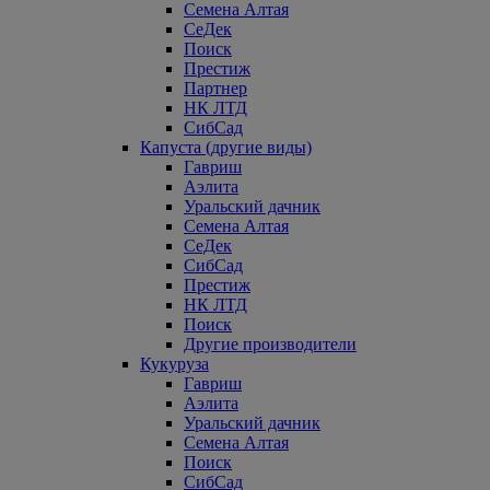
Семена Алтая
СеДек
Поиск
Престиж
Партнер
НК ЛТД
СибСад
Капуста (другие виды)
Гавриш
Аэлита
Уральский дачник
Семена Алтая
СеДек
СибСад
Престиж
НК ЛТД
Поиск
Другие производители
Кукуруза
Гавриш
Аэлита
Уральский дачник
Семена Алтая
Поиск
СибСад