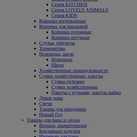
Серия KITCHEN
Серия LOVELY ANIMALS
Серия KIDS
Коврики интерьерные
Коврики для прихожей
Коврики рулонные
Коврики штучные
Стулья, табуреты
Термометры
Ножницы, шило
Ножницы
Шило
Хозяйственные принадлежности
Сумки хозяйственные, пакеты
Сумки-тележки
Сумки хозяйственные
Пакеты с ручками, пакеты майка
Декор дома
Свечи
Товары для праздника
Новый Год
Товары для бани и сауны
Веники, ароматерапия
Бондарные изделия
Интерьер для бани