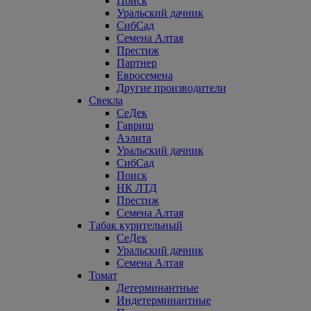
Поиск
Уральский дачник
СибСад
Семена Алтая
Престиж
Партнер
Евросемена
Другие производители
Свекла
СеДек
Гавриш
Аэлита
Уральский дачник
СибСад
Поиск
НК ЛТД
Престиж
Семена Алтая
Табак курительный
СеДек
Уральский дачник
Семена Алтая
Томат
Детерминантные
Индетерминантные