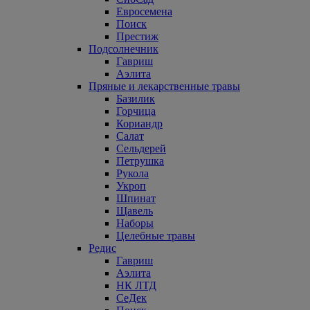
Евросемена
Поиск
Престиж
Подсолнечник
Гавриш
Аэлита
Пряные и лекарственные травы
Базилик
Горчица
Кориандр
Салат
Сельдерей
Петрушка
Рукола
Укроп
Шпинат
Щавель
Наборы
Целебные травы
Редис
Гавриш
Аэлита
НК ЛТД
СеДек