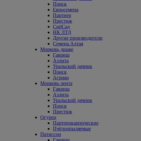
Поиск
Евросемена
Партнер
Престиж
СибСад
НК ЛТД
Другие производители
Семена Алтая
Морковь драже
Гавриш
Аэлита
Уральский дачник
Поиск
Агрико
Морковь лента
Гавриш
Аэлита
Уральский дачник
Поиск
Престиж
Огурец
Партенокарпические
Пчёлоопыляемые
Патиссон
Гавриш