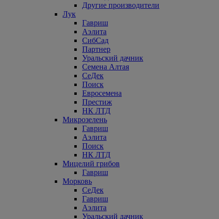
Другие производители
Лук
Гавриш
Аэлита
СибСад
Партнер
Уральский дачник
Семена Алтая
СеДек
Поиск
Евросемена
Престиж
НК ЛТД
Микрозелень
Гавриш
Аэлита
Поиск
НК ЛТД
Мицелий грибов
Гавриш
Морковь
СеДек
Гавриш
Аэлита
Уральский дачник