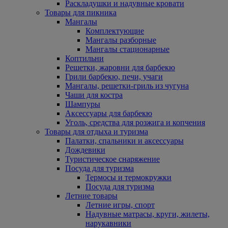
Раскладушки и надувные кровати
Товары для пикника
Мангалы
Комплектующие
Мангалы разборные
Мангалы стационарные
Коптильни
Решетки, жаровни для барбекю
Грили барбекю, печи, учаги
Мангалы, решетки-гриль из чугуна
Чаши для костра
Шампуры
Аксессуары для барбекю
Уголь, средства для розжига и копчения
Товары для отдыха и туризма
Палатки, спальники и аксессуары
Дождевики
Туристическое снаряжение
Посуда для туризма
Термосы и термокружки
Посуда для туризма
Летние товары
Летние игры, спорт
Надувные матрасы, круги, жилеты,
нарукавники