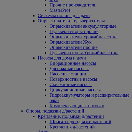
Прочие производители
MasterProf
Системы полива для дачи
Опрыскиватели, пульверизаторы
Опрыскиватели аккумуляторные
Пульверизаторы прочие
Опрыскиватели Урожайная сотка
Опрыскиватели Жук
Опрыскиватели прочие
Пульверизаторы Урожайная сотка
Насосы для дома и дачи
Вибрационные насосы
Дренажные насосы
Насосные станции
Поверхностные насосы
Скважинные насосы
Циркуляционные насосы
Гидроаккумуляторы и расширительные
баки
Комплектующие к насосам
Опоры, подвязки д/растений
Крепление, подвязки д/растений
Шпагаты д/подвязки растений
Крепления д/растений