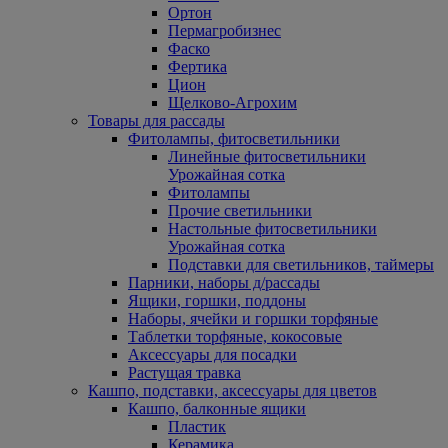
Ортон
Пермагробизнес
Фаско
Фертика
Цион
Щелково-Агрохим
Товары для рассады
Фитолампы, фитосветильники
Линейные фитосветильники
Урожайная сотка
Фитолампы
Прочие светильники
Настольные фитосветильники
Урожайная сотка
Подставки для светильников, таймеры
Парники, наборы д/рассады
Ящики, горшки, поддоны
Наборы, ячейки и горшки торфяные
Таблетки торфяные, кокосовые
Аксессуары для посадки
Растущая травка
Кашпо, подставки, аксессуары для цветов
Кашпо, балконные ящики
Пластик
Керамика