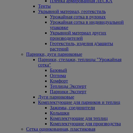
Пленка армированная ЛЕСКА
Тенты
Укрывной материал, геотекстиль
Урожайная сотка в рулонах
Урожайная сотка в индивидуальной
упаковке
Укрывной материал других
производителей
Геотекстиль, изделия д/защиты
растений
Парники, дуги парниковые
Парники, стелажи, теплицы "Урожайная
сотка"
Базовый
Оптима
Комфорт
Теплицы Эксперт
Парники Эксперт
Дуги парниковые
Комплектующие для парников и теплиц
Зажимы, соединители
Колышки
Комплектующие для теплиц
Комплектующие для производства
Сетка оцинкованная, пластиковая