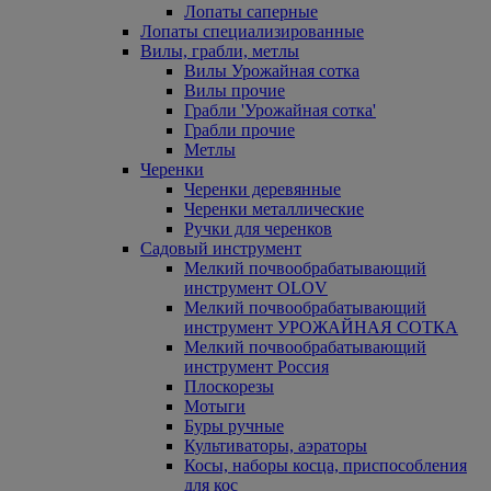
Лопаты саперные
Лопаты специализированные
Вилы, грабли, метлы
Вилы Урожайная сотка
Вилы прочие
Грабли 'Урожайная сотка'
Грабли прочие
Метлы
Черенки
Черенки деревянные
Черенки металлические
Ручки для черенков
Садовый инструмент
Мелкий почвообрабатывающий
инструмент OLOV
Мелкий почвообрабатывающий
инструмент УРОЖАЙНАЯ СОТКА
Мелкий почвообрабатывающий
инструмент Россия
Плоскорезы
Мотыги
Буры ручные
Культиваторы, аэраторы
Косы, наборы косца, приспособления
для кос