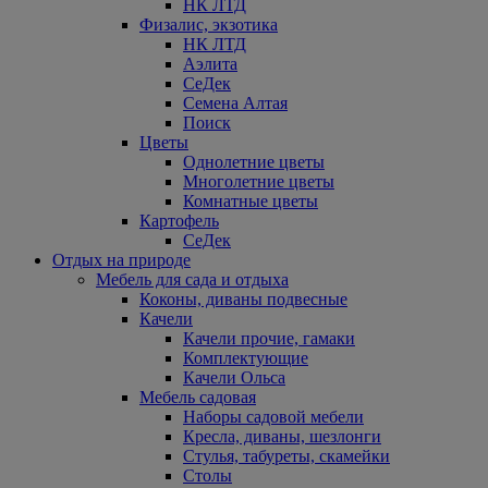
НК ЛТД
Физалис, экзотика
НК ЛТД
Аэлита
СеДек
Семена Алтая
Поиск
Цветы
Однолетние цветы
Многолетние цветы
Комнатные цветы
Картофель
СеДек
Отдых на природе
Мебель для сада и отдыха
Коконы, диваны подвесные
Качели
Качели прочие, гамаки
Комплектующие
Качели Ольса
Мебель садовая
Наборы садовой мебели
Кресла, диваны, шезлонги
Стулья, табуреты, скамейки
Столы