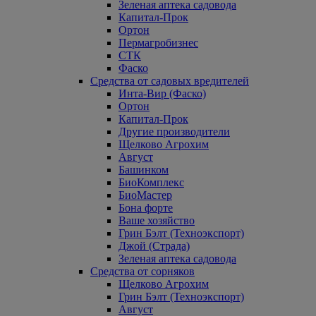
Зеленая аптека садовода
Капитал-Прок
Ортон
Пермагробизнес
СТК
Фаско
Средства от садовых вредителей
Инта-Вир (Фаско)
Ортон
Капитал-Прок
Другие производители
Щелково Агрохим
Август
Башинком
БиоКомплекс
БиоМастер
Бона форте
Ваше хозяйство
Грин Бэлт (Техноэкспорт)
Джой (Страда)
Зеленая аптека садовода
Средства от сорняков
Щелково Агрохим
Грин Бэлт (Техноэкспорт)
Август