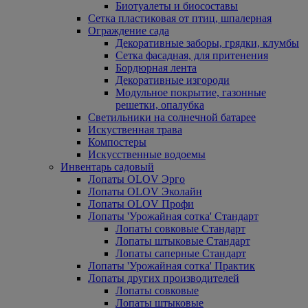
Биотуалеты и биосоставы
Сетка пластиковая от птиц, шпалерная
Ограждение сада
Декоративные заборы, грядки, клумбы
Сетка фасадная, для притенения
Бордюрная лента
Декоративные изгороди
Модульное покрытие, газонные
решетки, опалубка
Светильники на солнечной батарее
Искуственная трава
Компостеры
Искусственные водоемы
Инвентарь садовый
Лопаты OLOV Эрго
Лопаты OLOV Эколайн
Лопаты OLOV Профи
Лопаты 'Урожайная сотка' Стандарт
Лопаты совковые Стандарт
Лопаты штыковые Стандарт
Лопаты саперные Стандарт
Лопаты 'Урожайная сотка' Практик
Лопаты других производителей
Лопаты совковые
Лопаты штыковые