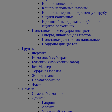
Кашпо подвесные
Кашпо напольные, вазоны
Кашпо на перила, водосточную трубу
Ящики балконные
Кронштейны, держатели д/кашпо,
ящиков балконных
Подставки и аксессуары для цветов
Опоры, шпалеры для цветов
Подставки для цветов напольные
Поддоны для цветов
Грунты
Фертика
Кокосовый субстрат
Буйский химический завод
БиоМастер
Торфяная поляна
Живая земля
Пермагробизнес
Фаско
Семена
Семена балконные
Дайкон
Гавриш
Аэлита
Уральский дачник