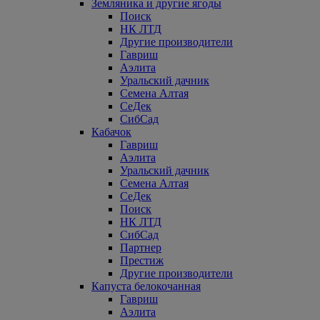
Земляника и другие ягоды
Поиск
НК ЛТД
Другие производители
Гавриш
Аэлита
Уральский дачник
Семена Алтая
СеДек
СибСад
Кабачок
Гавриш
Аэлита
Уральский дачник
Семена Алтая
СеДек
Поиск
НК ЛТД
СибСад
Партнер
Престиж
Другие производители
Капуста белокочанная
Гавриш
Аэлита