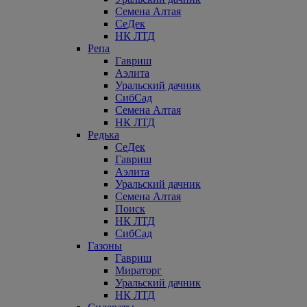
Семена Алтая
СеДек
НК ЛТД
Репа
Гавриш
Аэлита
Уральский дачник
СибСад
Семена Алтая
НК ЛТД
Редька
СеДек
Гавриш
Аэлита
Уральский дачник
Семена Алтая
Поиск
НК ЛТД
СибСад
Газоны
Гавриш
Мираторг
Уральский дачник
НК ЛТД