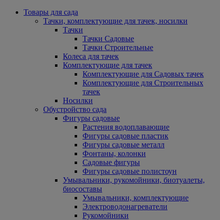
Товары для сада
Тачки, комплектующие для тачек, носилки
Тачки
Тачки Садовые
Тачки Строительные
Колеса для тачек
Комплектующие для тачек
Комплектующие для Садовых тачек
Комплектующие для Строительных
тачек
Носилки
Обустройство сада
Фигуры садовые
Растения водоплавающие
Фигуры садовые пластик
Фигуры садовые металл
Фонтаны, колонки
Садовые фигуры
Фигуры садовые полистоун
Умывальники, рукомойники, биотуалеты,
биосоставы
Умывальники, комплектующие
Электроводонагреватели
Рукомойники