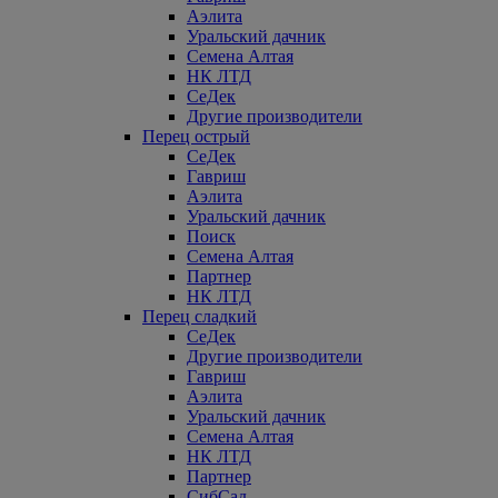
Аэлита
Уральский дачник
Семена Алтая
НК ЛТД
СеДек
Другие производители
Перец острый
СеДек
Гавриш
Аэлита
Уральский дачник
Поиск
Семена Алтая
Партнер
НК ЛТД
Перец сладкий
СеДек
Другие производители
Гавриш
Аэлита
Уральский дачник
Семена Алтая
НК ЛТД
Партнер
СибСад