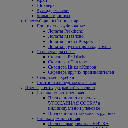
Арки
Шпалеры
Кустодержатели
Колышки, опоры
Снегоуборочный инвентарь
Лопаты снегоуборочные
Лопаты Praktische
Лопаты г.Павлово
Лопаты Цикл г.Ковров
Лопаты других производителей
Скрепера для снега
Скрепера Praktische
Скрепера г.Павлово
Скрепера Цикл г.Ковров
Скрепера других производителей
Ледорубы, скребки
Противогололедные реагенты
Пленка, тенты, укрывной материал
Пленка полиэтиленовая
Пленка полиэтиленовая
'УРОЖАЙНАЯ СОТКА' в
индивидуальной упаковке
Пленка полиэтиленовая в рулонах
Пленка армированная
Пленка армированная НИТКА