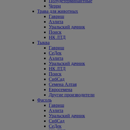
Полудетерминантные
Черри
Трава для животных
Гавриш
Аэлита
Уральский дачник
Поиск
НК ЛТД
Тыква
Гавриш
СеДек
Аэлита
Уральский дачник
НК ЛТД
Поиск
СибСад
Семена Алтая
Евросемена
Другие производители
Фасоль
Гавриш
Аэлита
Уральский дачник
СибСад
СеДек