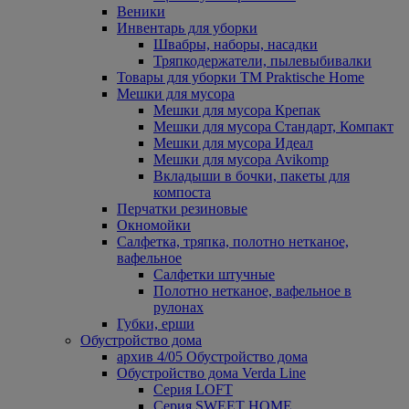
Веники
Инвентарь для уборки
Швабры, наборы, насадки
Тряпкодержатели, пылевыбивалки
Товары для уборки ТМ Praktische Home
Мешки для мусора
Мешки для мусора Крепак
Мешки для мусора Стандарт, Компакт
Мешки для мусора Идеал
Мешки для мусора Avikomp
Вкладыши в бочки, пакеты для
компоста
Перчатки резиновые
Окномойки
Салфетка, тряпка, полотно нетканое,
вафельное
Салфетки штучные
Полотно нетканое, вафельное в
рулонах
Губки, ерши
Обустройство дома
архив 4/05 Обустройство дома
Обустройство дома Verda Line
Серия LOFT
Серия SWEET HOME