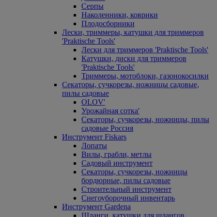
Серпы
Наколенники, коврики
Плодосборники
Лески, триммеры, катушки для триммеров
'Praktische Tools'
Лески для триммеров 'Praktische Tools'
Катушки, диски для триммеров
'Praktische Tools'
Триммеры, мотоблоки, газонокосилки
Секаторы, сучкорезы, ножницы садовые,
пилы садовые
OLOV'
Урожайная сотка'
Секаторы, сучкорезы, ножницы, пилы
садовые Россия
Инструмент Fiskars
Лопаты
Вилы, грабли, метлы
Садовый инструмент
Секаторы, сучкорезы, ножницы
бордюрные, пилы садовые
Строительный инструмент
Снегоуборочный инвентарь
Инструмент Gardena
Шланги, катушки для шлангов