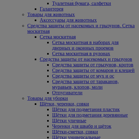
Туалетная бумага, салфетки
Галантерея
Товары для животных
Аксессуары для животных
Средства защиты от насекомых и грызунов. Сетка
москитная
Сетка москитная
Сетка москитная в наборах для
дверных и оконных проемов
Сетка москитная в рулонах
Средства защиты от насекомых и грызунов
Средства защиты от грызунов, кротов
Средства защиты от комаров и клещей
Средства защиты от мух и ос
Средства защиты от тараканов,
муравьев, клопов, моли
Отпугиватели
Товары для уборки
Щётки, черенки, совки
Щётки для подметания пластик
Щётки для подметания деревянные
Щётки уличные
Черенки для швабр и щёток
Щётки-сметки, совки
Щётки универсальные