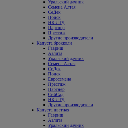
Уральский дачник
Семена Алтая
СеДек
Поиск
НК ЛТД
Партнер
Престиж
Другие производители
Капуста брокколи
Гавриш
Аэлита
Уральский дачник
Семена Алтая
СеДек
Поиск
Евросемена
Престиж
Партнер
СибСад
НК ЛТД
Другие производители
Капуста цветная
Гавриш
Аэлита
Уральский дачник