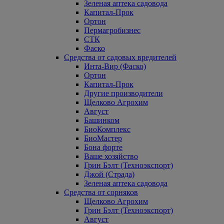
Зеленая аптека садовода
Капитал-Прок
Ортон
Пермагробизнес
СТК
Фаско
Средства от садовых вредителей
Инта-Вир (Фаско)
Ортон
Капитал-Прок
Другие производители
Щелково Агрохим
Август
Башинком
БиоКомплекс
БиоМастер
Бона форте
Ваше хозяйство
Грин Бэлт (Техноэкспорт)
Джой (Страда)
Зеленая аптека садовода
Средства от сорняков
Щелково Агрохим
Грин Бэлт (Техноэкспорт)
Август