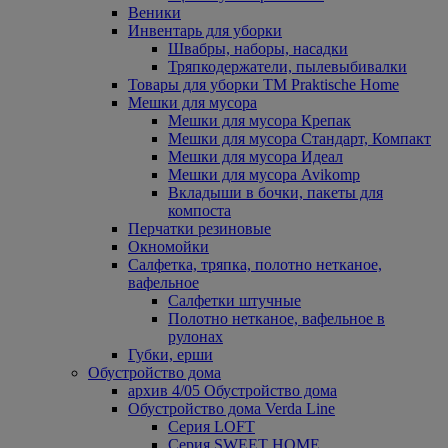
Веники
Инвентарь для уборки
Швабры, наборы, насадки
Тряпкодержатели, пылевыбивалки
Товары для уборки ТМ Praktische Home
Мешки для мусора
Мешки для мусора Крепак
Мешки для мусора Стандарт, Компакт
Мешки для мусора Идеал
Мешки для мусора Avikomp
Вкладыши в бочки, пакеты для
компоста
Перчатки резиновые
Окномойки
Салфетка, тряпка, полотно нетканое,
вафельное
Салфетки штучные
Полотно нетканое, вафельное в
рулонах
Губки, ерши
Обустройство дома
архив 4/05 Обустройство дома
Обустройство дома Verda Line
Серия LOFT
Серия SWEET HOME