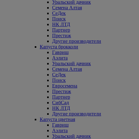
Уральский дачник
Семена Алтая
СеДек
Поиск
НК ЛТД
Партнер
Престиж
Другие производители
Капуста брокколи
Гавриш
Аэлита
Уральский дачник
Семена Алтая
СеДек
Поиск
Евросемена
Престиж
Партнер
СибСад
НК ЛТД
Другие производители
Капуста цветная
Гавриш
Аэлита
Уральский дачник