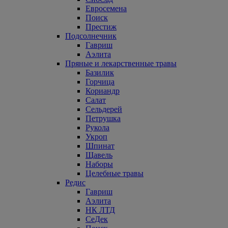
Евросемена
Поиск
Престиж
Подсолнечник
Гавриш
Аэлита
Пряные и лекарственные травы
Базилик
Горчица
Кориандр
Салат
Сельдерей
Петрушка
Рукола
Укроп
Шпинат
Щавель
Наборы
Целебные травы
Редис
Гавриш
Аэлита
НК ЛТД
СеДек