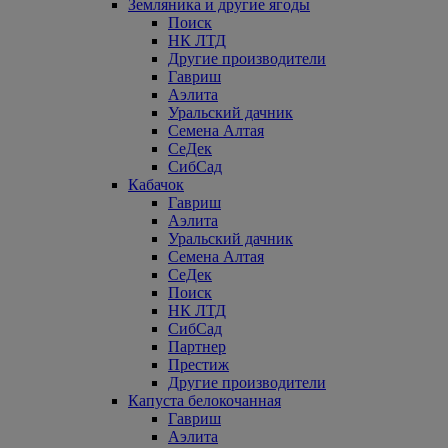
Земляника и другие ягоды
Поиск
НК ЛТД
Другие производители
Гавриш
Аэлита
Уральский дачник
Семена Алтая
СеДек
СибСад
Кабачок
Гавриш
Аэлита
Уральский дачник
Семена Алтая
СеДек
Поиск
НК ЛТД
СибСад
Партнер
Престиж
Другие производители
Капуста белокочанная
Гавриш
Аэлита