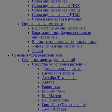
Сетка оцинкованная
Сетка оцинкованная в ПВХ
Сетка оцинкованная Рабица
Сетка оцинкованная ЦПВС
Сетка пластиковая в рулонах
Оцинкованные емкости
Ведра стальные оцинкованные
Баки, канистры, бидоны стальные
оцинкованные
Ванны, тазы стальные оцинкованные
Умывальники оцинкованные
Лейки
Семена и уход за растениями
Средства защиты для растений
Средства от болезней растений
Другие производители
Щелково Агрохим
АгроБиоТехнология
Август
Башинком
БиоКомплекс
БиоМастер
Ваше хозяйство
Грин Бэлт (Техноэкспорт)
Джой (Страда)