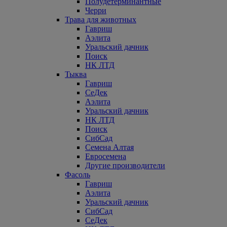
Полудетерминантные
Черри
Трава для животных
Гавриш
Аэлита
Уральский дачник
Поиск
НК ЛТД
Тыква
Гавриш
СеДек
Аэлита
Уральский дачник
НК ЛТД
Поиск
СибСад
Семена Алтая
Евросемена
Другие производители
Фасоль
Гавриш
Аэлита
Уральский дачник
СибСад
СеДек