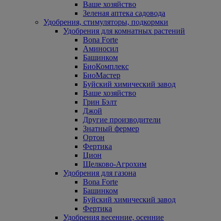
Ваше хозяйство
Зеленая аптека садовода
Удобрения, стимуляторы, подкормки
Удобрения для комнатных растений
Bona Forte
Аминосил
Башинком
БиоКомплекс
БиоМастер
Буйский химический завод
Ваше хозяйство
Грин Бэлт
Джой
Другие производители
Знатный фермер
Ортон
Фертика
Цион
Щелково-Агрохим
Удобрения для газона
Bona Forte
Башинком
Буйский химический завод
Фертика
Удобрения весенние, осенние