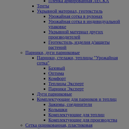
Пленка армированная ЛЕСКА
Тенты
Укрывной материал, геотекстиль
Урожайная сотка в рулонах
Урожайная сотка в индивидуальной
упаковке
Укрывной материал других
производителей
Геотекстиль, изделия д/защиты
растений
Парники, дуги парниковые
Парники, стелажи, теплицы "Урожайная
сотка"
Базовый
Оптима
Комфорт
Теплицы Эксперт
Парники Эксперт
Дуги парниковые
Комплектующие для парников и теплиц
Зажимы, соединители
Колышки
Комплектующие для теплиц
Комплектующие для производства
Сетка оцинкованная, пластиковая