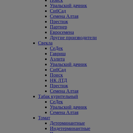
Поиск
Уральский дачник
СибСад
Семена Алтая
Престиж
Партнер
Евросемена
Другие производители
Свекла
СеДек
Гавриш
Аэлита
Уральский дачник
СибСад
Поиск
НК ЛТД
Престиж
Семена Алтая
Табак курительный
СеДек
Уральский дачник
Семена Алтая
Томат
Детерминантные
Индетерминантные