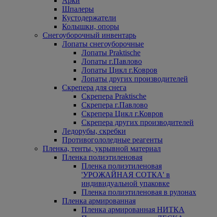
Арки
Шпалеры
Кустодержатели
Колышки, опоры
Снегоуборочный инвентарь
Лопаты снегоуборочные
Лопаты Praktische
Лопаты г.Павлово
Лопаты Цикл г.Ковров
Лопаты других производителей
Скрепера для снега
Скрепера Praktische
Скрепера г.Павлово
Скрепера Цикл г.Ковров
Скрепера других производителей
Ледорубы, скребки
Противогололедные реагенты
Пленка, тенты, укрывной материал
Пленка полиэтиленовая
Пленка полиэтиленовая
'УРОЖАЙНАЯ СОТКА' в
индивидуальной упаковке
Пленка полиэтиленовая в рулонах
Пленка армированная
Пленка армированная НИТКА