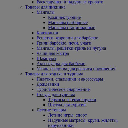
Раскладушки и надувные кровати
Товары для пикника
Мангалы
Комплектующие
Мангалы разборные
Мангалы стационарные
Коптильни
Решетки, жаровни для барбекю
Грили барбекю, печи, учаги
Мангалы, решетки-гриль из чугуна
Чаши для костра
Шампуры
Аксессуары для барбекю
Уголь, средства для розжига и копчения
Товары для отдыха и туризма
Палатки, спальники и аксессуары
Дождевики
Туристическое снаряжение
Посуда для туризма
Термосы и термокружки
Посуда для туризма
Летние товары
Летние игры, спорт
Надувные матрасы, круги, жилеты,
нарукавники