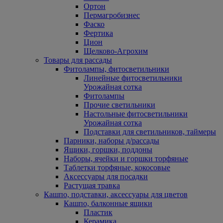
Ортон
Пермагробизнес
Фаско
Фертика
Цион
Щелково-Агрохим
Товары для рассады
Фитолампы, фитосветильники
Линейные фитосветильники
Урожайная сотка
Фитолампы
Прочие светильники
Настольные фитосветильники
Урожайная сотка
Подставки для светильников, таймеры
Парники, наборы д/рассады
Ящики, горшки, поддоны
Наборы, ячейки и горшки торфяные
Таблетки торфяные, кокосовые
Аксессуары для посадки
Растущая травка
Кашпо, подставки, аксессуары для цветов
Кашпо, балконные ящики
Пластик
Керамика