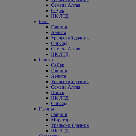
Семена Алтая
СеДек
НК ЛТД
Репа
Гавриш
Аэлита
Уральский дачник
СибСад
Семена Алтая
НК ЛТД
Редька
СеДек
Гавриш
Аэлита
Уральский дачник
Семена Алтая
Поиск
НК ЛТД
СибСад
Газоны
Гавриш
Мираторг
Уральский дачник
НК ЛТД