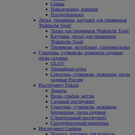
Серпы
Наколенники, коврики
Плодосборники
Лески, триммеры, катушки для триммеров
'Praktische Tools'
Лески для триммеров 'Praktische Tools'
Катушки, диски для триммеров
'Praktische Tools'
Триммеры, мотоблоки, газонокосилки
Секаторы, сучкорезы, ножницы садовые,
пилы садовые
OLOV'
Урожайная сотка'
Секаторы, сучкорезы, ножницы, пилы
садовые Россия
Инструмент Fiskars
Лопаты
Вилы, грабли, метлы
Садовый инструмент
Секаторы, сучкорезы, ножницы
бордюрные, пилы садовые
Строительный инструмент
Снегоуборочный инвентарь
Инструмент Gardena
Шланги, катушки для шлангов