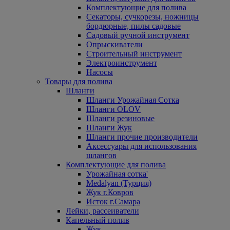
Комплектующие для полива
Секаторы, сучкорезы, ножницы
бордюрные, пилы садовые
Садовый ручной инструмент
Опрыскиватели
Строительный инструмент
Электроинструмент
Насосы
Товары для полива
Шланги
Шланги Урожайная Сотка
Шланги OLOV
Шланги резиновые
Шланги Жук
Шланги прочие производители
Аксессуары для использования
шлангов
Комплектующие для полива
Урожайная сотка'
Medalyan (Турция)
Жук г.Ковров
Исток г.Самара
Лейки, рассеиватели
Капельный полив
Жук