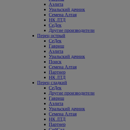
Аэлита
Уральский дачник
Семена Алтая
НК ЛТД
СеДек
Другие производители
Перец острый
СеДек
Гавриш
Аэлита
Уральский дачник
Поиск
Семена Алтая
Партнер
НК ЛТД
Перец сладкий
СеДек
Другие производители
Гавриш
Аэлита
Уральский дачник
Семена Алтая
НК ЛТД
Партнер
СибСад