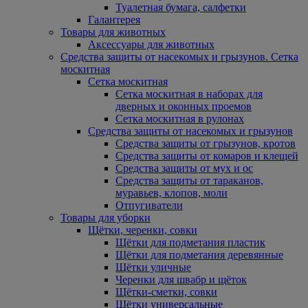
Туалетная бумага, салфетки
Галантерея
Товары для животных
Аксессуары для животных
Средства защиты от насекомых и грызунов. Сетка
москитная
Сетка москитная
Сетка москитная в наборах для
дверных и оконных проемов
Сетка москитная в рулонах
Средства защиты от насекомых и грызунов
Средства защиты от грызунов, кротов
Средства защиты от комаров и клещей
Средства защиты от мух и ос
Средства защиты от тараканов,
муравьев, клопов, моли
Отпугиватели
Товары для уборки
Щётки, черенки, совки
Щётки для подметания пластик
Щётки для подметания деревянные
Щётки уличные
Черенки для швабр и щёток
Щётки-сметки, совки
Щётки универсальные