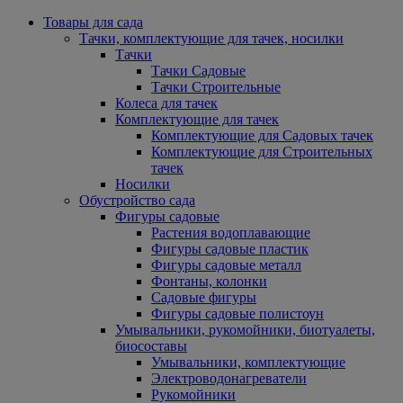
Товары для сада
Тачки, комплектующие для тачек, носилки
Тачки
Тачки Садовые
Тачки Строительные
Колеса для тачек
Комплектующие для тачек
Комплектующие для Садовых тачек
Комплектующие для Строительных
тачек
Носилки
Обустройство сада
Фигуры садовые
Растения водоплавающие
Фигуры садовые пластик
Фигуры садовые металл
Фонтаны, колонки
Садовые фигуры
Фигуры садовые полистоун
Умывальники, рукомойники, биотуалеты,
биосоставы
Умывальники, комплектующие
Электроводонагреватели
Рукомойники