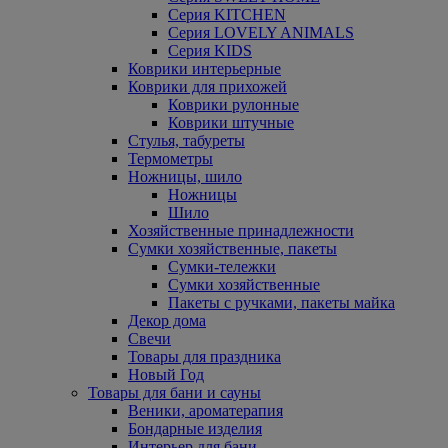
Серия KITCHEN
Серия LOVELY ANIMALS
Серия KIDS
Коврики интерьерные
Коврики для прихожей
Коврики рулонные
Коврики штучные
Стулья, табуреты
Термометры
Ножницы, шило
Ножницы
Шило
Хозяйственные принадлежности
Сумки хозяйственные, пакеты
Сумки-тележки
Сумки хозяйственные
Пакеты с ручками, пакеты майка
Декор дома
Свечи
Товары для праздника
Новый Год
Товары для бани и сауны
Веники, ароматерапия
Бондарные изделия
Интерьер для бани