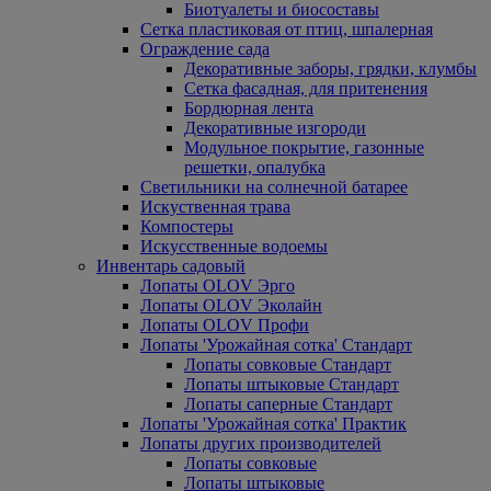
Биотуалеты и биосоставы
Сетка пластиковая от птиц, шпалерная
Ограждение сада
Декоративные заборы, грядки, клумбы
Сетка фасадная, для притенения
Бордюрная лента
Декоративные изгороди
Модульное покрытие, газонные
решетки, опалубка
Светильники на солнечной батарее
Искуственная трава
Компостеры
Искусственные водоемы
Инвентарь садовый
Лопаты OLOV Эрго
Лопаты OLOV Эколайн
Лопаты OLOV Профи
Лопаты 'Урожайная сотка' Стандарт
Лопаты совковые Стандарт
Лопаты штыковые Стандарт
Лопаты саперные Стандарт
Лопаты 'Урожайная сотка' Практик
Лопаты других производителей
Лопаты совковые
Лопаты штыковые