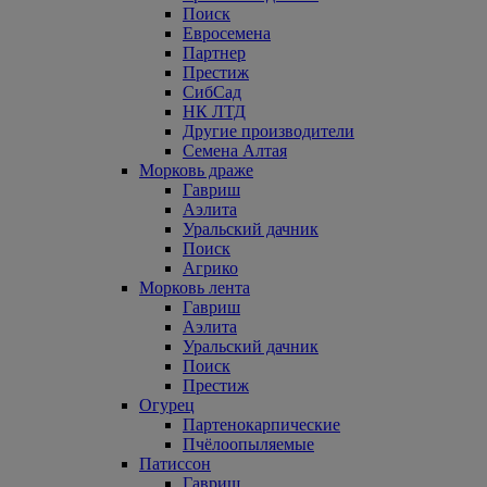
Поиск
Евросемена
Партнер
Престиж
СибСад
НК ЛТД
Другие производители
Семена Алтая
Морковь драже
Гавриш
Аэлита
Уральский дачник
Поиск
Агрико
Морковь лента
Гавриш
Аэлита
Уральский дачник
Поиск
Престиж
Огурец
Партенокарпические
Пчёлоопыляемые
Патиссон
Гавриш