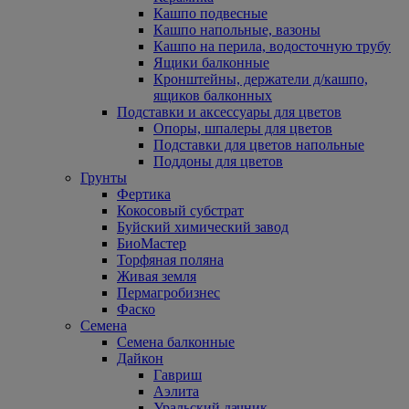
Кашпо подвесные
Кашпо напольные, вазоны
Кашпо на перила, водосточную трубу
Ящики балконные
Кронштейны, держатели д/кашпо,
ящиков балконных
Подставки и аксессуары для цветов
Опоры, шпалеры для цветов
Подставки для цветов напольные
Поддоны для цветов
Грунты
Фертика
Кокосовый субстрат
Буйский химический завод
БиоМастер
Торфяная поляна
Живая земля
Пермагробизнес
Фаско
Семена
Семена балконные
Дайкон
Гавриш
Аэлита
Уральский дачник