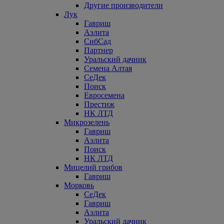
Другие производители
Лук
Гавриш
Аэлита
СибСад
Партнер
Уральский дачник
Семена Алтая
СеДек
Поиск
Евросемена
Престиж
НК ЛТД
Микрозелень
Гавриш
Аэлита
Поиск
НК ЛТД
Мицелий грибов
Гавриш
Морковь
СеДек
Гавриш
Аэлита
Уральский дачник