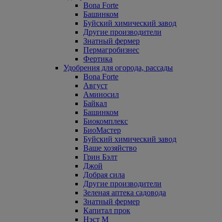
Bona Forte
Башинком
Буйский химический завод
Другие производители
Знатный фермер
Пермагробизнес
Фертика
Удобрения для огорода, рассады
Bona Forte
Август
Аминосил
Байкал
Башинком
Биокомплекс
БиоМастер
Буйский химический завод
Ваше хозяйство
Грин Бэлт
Джой
Добрая сила
Другие производители
Зеленая аптека садовода
Знатный фермер
Капитал прок
Нэст М