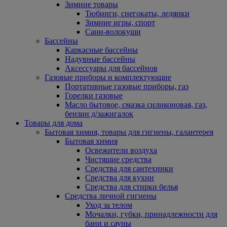
Зимние товары
Тюбинги, снегокаты, ледянки
Зимние игры, спорт
Сани-волокуши
Бассейны
Каркасные бассейны
Надувные бассейны
Аксессуары для бассейнов
Газовые приборы и комплектующие
Портативные газовые приборы, газ
Горелки газовые
Масло бытовое, смазка силиконовая, газ,
бензин д/зажигалок
Товары для дома
Бытовая химия, товары для гигиены, галантерея
Бытовая химия
Освежители воздуха
Чистящие средства
Средства для сантехники
Средства для кухни
Средства для стирки белья
Средства личной гигиены
Уход за телом
Мочалки, губки, принадлежности для
бани и сауны