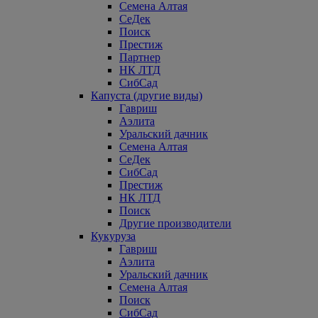
Семена Алтая
СеДек
Поиск
Престиж
Партнер
НК ЛТД
СибСад
Капуста (другие виды)
Гавриш
Аэлита
Уральский дачник
Семена Алтая
СеДек
СибСад
Престиж
НК ЛТД
Поиск
Другие производители
Кукуруза
Гавриш
Аэлита
Уральский дачник
Семена Алтая
Поиск
СибСад