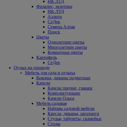
НК ЛТД
Физалис, экзотика
НК ЛТД
Аэлита
СеДек
Семена Алтая
Поиск
Цветы
Однолетние цветы
Многолетние цветы
Комнатные цветы
Картофель
СеДек
Отдых на природе
Мебель для сада и отдыха
Коконы, диваны подвесные
Качели
Качели прочие, гамаки
Комплектующие
Качели Ольса
Мебель садовая
Наборы садовой мебели
Кресла, диваны, шезлонги
Стулья, табуреты, скамейки
Столы