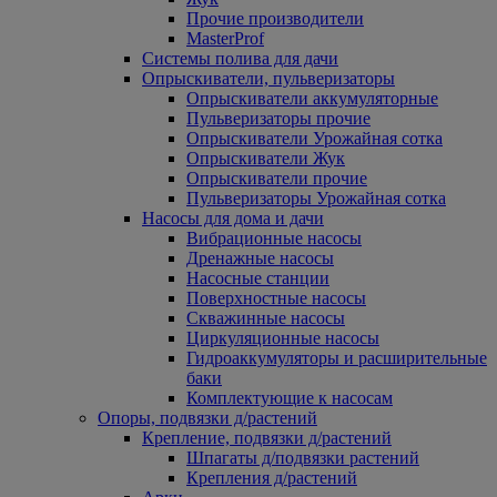
Прочие производители
MasterProf
Системы полива для дачи
Опрыскиватели, пульверизаторы
Опрыскиватели аккумуляторные
Пульверизаторы прочие
Опрыскиватели Урожайная сотка
Опрыскиватели Жук
Опрыскиватели прочие
Пульверизаторы Урожайная сотка
Насосы для дома и дачи
Вибрационные насосы
Дренажные насосы
Насосные станции
Поверхностные насосы
Скважинные насосы
Циркуляционные насосы
Гидроаккумуляторы и расширительные
баки
Комплектующие к насосам
Опоры, подвязки д/растений
Крепление, подвязки д/растений
Шпагаты д/подвязки растений
Крепления д/растений