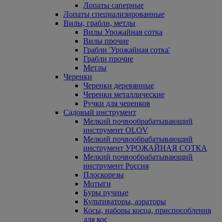
Лопаты саперные
Лопаты специализированные
Вилы, грабли, метлы
Вилы Урожайная сотка
Вилы прочие
Грабли 'Урожайная сотка'
Грабли прочие
Метлы
Черенки
Черенки деревянные
Черенки металлические
Ручки для черенков
Садовый инструмент
Мелкий почвообрабатывающий
инструмент OLOV
Мелкий почвообрабатывающий
инструмент УРОЖАЙНАЯ СОТКА
Мелкий почвообрабатывающий
инструмент Россия
Плоскорезы
Мотыги
Буры ручные
Культиваторы, аэраторы
Косы, наборы косца, приспособления
для кос