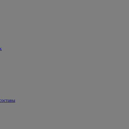
к
составы