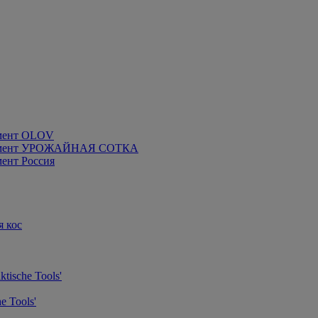
мент OLOV
румент УРОЖАЙНАЯ СОТКА
ент Россия
я кос
tische Tools'
e Tools'