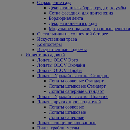
Ограждение сада
Декоративные заборы, грядки, клумбы
Сетка фасадная, для притенения
Бордюрная лента
Декоративные изгороди
Модульное покрытие, газонные решетки
Светильники на солнечной батарее
Искуственная трава
Компостеры
Искусственные водоемы
Инвентарь садовый
Лопаты OLOV Эрго
Лопаты OLOV Эколайн
Лопаты OLOV Профи
Лопаты 'Урожайная сотка' Стандарт
Лопаты совковые Стандарт
Лопаты штыковые Стандарт
Лопаты саперные Стандарт
Лопаты 'Урожайная сотка' Практик
Лопаты других производителей
Лопаты совковые
Лопаты штыковые
Лопаты саперные
Лопаты специализированные
Вилы, грабли, метлы