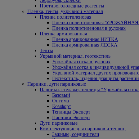
Ледорубы, скребки
Противогололедные реагенты
Пленка, тенты, укрывной материал
Пленка полиэтиленовая
Пленка полиэтиленовая 'УРОЖАЙНАЯ 
Пленка полиэтиленовая в рулонах
Пленка армированная
Пленка армированная НИТКА
Пленка армированная ЛЕСКА
Тенты
Укрывной материал, геотекстиль
Урожайная сотка в рулонах
Урожайная сотка в индивидуальной упа
Укрывной материал других производит
Геотекстиль, изделия д/защиты растений
Парники, дуги парниковые
Парники, стелажи, теплицы "Урожайная сотк
Базовый
Оптима
Комфорт
Теплицы Эксперт
Парники Эксперт
Дуги парниковые
Комплектующие для парников и теплиц
Зажимы, соединители