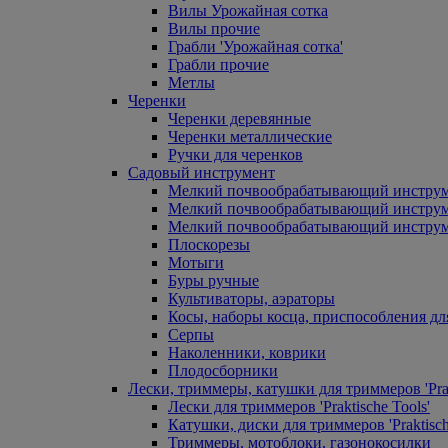
Вилы Урожайная сотка
Вилы прочие
Грабли 'Урожайная сотка'
Грабли прочие
Метлы
Черенки
Черенки деревянные
Черенки металлические
Ручки для черенков
Садовый инструмент
Мелкий почвообрабатывающий инстру
Мелкий почвообрабатывающий инст
Мелкий почвообрабатывающий инструм
Плоскорезы
Мотыги
Буры ручные
Культиваторы, аэраторы
Косы, наборы косца, приспособления дл
Серпы
Наколенники, коврики
Плодосборники
Лески, триммеры, катушки для триммеров 'Prak
Лески для триммеров 'Praktische Tools'
Катушки, диски для триммеров 'Praktisch
Триммеры, мотоблоки, газонокосилки