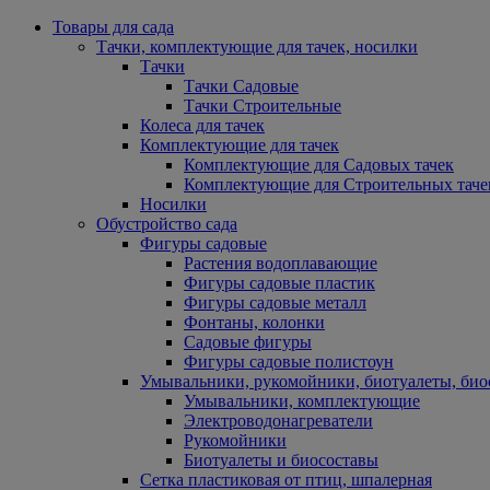
Товары для сада
Тачки, комплектующие для тачек, носилки
Тачки
Тачки Садовые
Тачки Строительные
Колеса для тачек
Комплектующие для тачек
Комплектующие для Садовых тачек
Комплектующие для Строительных таче
Носилки
Обустройство сада
Фигуры садовые
Растения водоплавающие
Фигуры садовые пластик
Фигуры садовые металл
Фонтаны, колонки
Садовые фигуры
Фигуры садовые полистоун
Умывальники, рукомойники, биотуалеты, био
Умывальники, комплектующие
Электроводонагреватели
Рукомойники
Биотуалеты и биосоставы
Сетка пластиковая от птиц, шпалерная