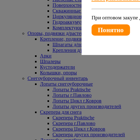
Поверхностные насосы
Скважинные насосы
Циркуляционные насосы
При оптовом закупе 
Гидроаккумуляторы и расширительные 
Комплектующие к насосам
Понятно
Опоры, подвязки д/растений
Крепление, подвязки д/растений
Шпагаты д/подвязки растений
Крепления д/растений
Арки
Шпалеры
Кустодержатели
Колышки, опоры
Снегоуборочный инвентарь
Лопаты снегоуборочные
Лопаты Praktische
Лопаты г.Павлово
Лопаты Цикл г.Ковров
Лопаты других производителей
Скрепера для снега
Скрепера Praktische
Скрепера г.Павлово
Скрепера Цикл г.Ковров
Скрепера других производителей