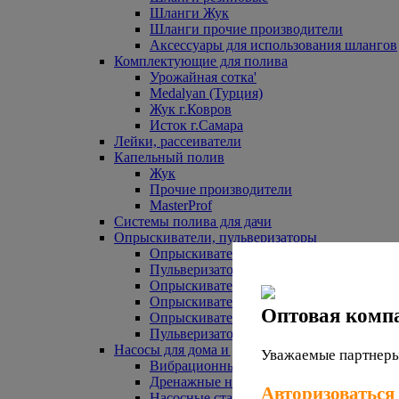
Шланги Жук
Шланги прочие производители
Аксессуары для использования шлангов
Комплектующие для полива
Урожайная сотка'
Medalyan (Турция)
Жук г.Ковров
Исток г.Самара
Лейки, рассеиватели
Капельный полив
Жук
Прочие производители
MasterProf
Системы полива для дачи
Опрыскиватели, пульверизаторы
Опрыскиватели аккумуляторные
Пульверизаторы прочие
Опрыскиватели Урожайная сотка
Опрыскиватели Жук
Оптовая комп
Опрыскиватели прочие
Пульверизаторы Урожайная сотка
Насосы для дома и дачи
Уважаемые партнеры,
Вибрационные насосы
Дренажные насосы
Авторизоваться
Насосные станции