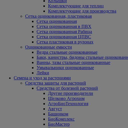
Колышки
Комплектующие для теплиц
Комплектующие для производства
Сетка оцинкованная, пластиковая
Сетка оцинкованная
Сетка оцинкованная в ПВХ
Сетка оцинкованная Рабица
Сетка оцинкованная ЦПВС
Сетка пластиковая в рулонах
Оцинкованные емкости
Ведра стальные оцинкованные
Баки, канистры, бидоны стальные оцинкован
Ванны, тазы стальные оцинкованные
Умывальники оцинкованные
Лейки
Семена и уход за растениями
Средства защиты для растений
Средства от болезней растений
Другие производители
Щелково Агрохим
АгроБиоТехнология
Август
Башинком
БиоКомплекс
БиоМастер