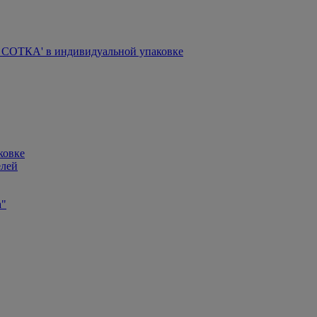
СОТКА' в индивидуальной упаковке
ковке
елей
а"