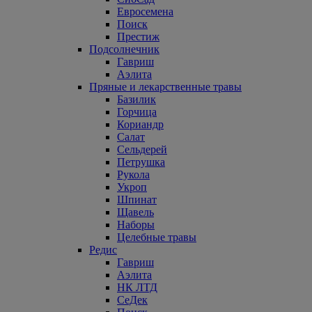
Евросемена
Поиск
Престиж
Подсолнечник
Гавриш
Аэлита
Пряные и лекарственные травы
Базилик
Горчица
Кориандр
Салат
Сельдерей
Петрушка
Рукола
Укроп
Шпинат
Щавель
Наборы
Целебные травы
Редис
Гавриш
Аэлита
НК ЛТД
СеДек