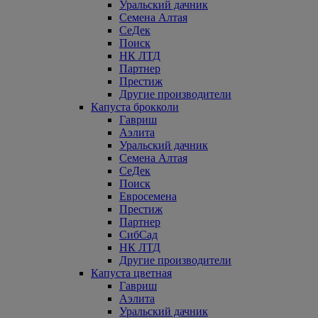
Уральский дачник
Семена Алтая
СеДек
Поиск
НК ЛТД
Партнер
Престиж
Другие производители
Капуста брокколи
Гавриш
Аэлита
Уральский дачник
Семена Алтая
СеДек
Поиск
Евросемена
Престиж
Партнер
СибСад
НК ЛТД
Другие производители
Капуста цветная
Гавриш
Аэлита
Уральский дачник