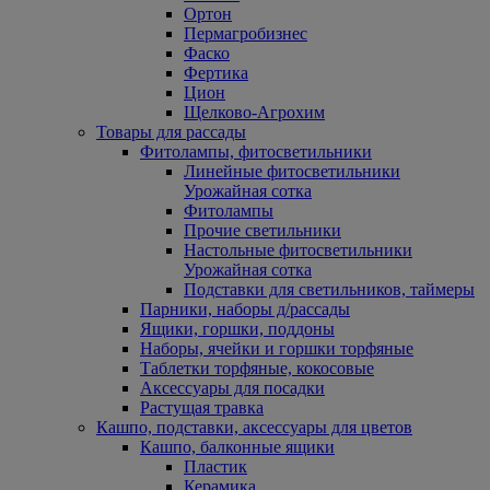
Ортон
Пермагробизнес
Фаско
Фертика
Цион
Щелково-Агрохим
Товары для рассады
Фитолампы, фитосветильники
Линейные фитосветильники
Урожайная сотка
Фитолампы
Прочие светильники
Настольные фитосветильники
Урожайная сотка
Подставки для светильников, таймеры
Парники, наборы д/рассады
Ящики, горшки, поддоны
Наборы, ячейки и горшки торфяные
Таблетки торфяные, кокосовые
Аксессуары для посадки
Растущая травка
Кашпо, подставки, аксессуары для цветов
Кашпо, балконные ящики
Пластик
Керамика