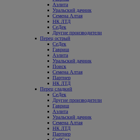
Аэлита
Уральский дачник
Семена Алтая
НК ЛТД
СеДек
Другие производители
Перец острый
СеДек
Гавриш
Аэлита
Уральский дачник
Поиск
Семена Алтая
Партнер
НК ЛТД
Перец сладкий
СеДек
Другие производители
Гавриш
Аэлита
Уральский дачник
Семена Алтая
НК ЛТД
Партнер
СибСад