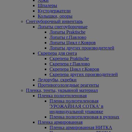
Арки
Шпалеры
Кустодержатели
Колышки, опоры
Снегоуборочный инвентарь
Лопаты снегоуборочные
Лопаты Praktische
Лопаты г.Павлово
Лопаты Цикл г.Ковров
Лопаты других производителей
Скрепера для снега
Скрепера Praktische
Скрепера г.Павлово
Скрепера Цикл г.Ковров
Скрепера других производителей
Ледорубы, скребки
Противогололедные реагенты
Пленка, тенты, укрывной материал
Пленка полиэтиленовая
Пленка полиэтиленовая
'УРОЖАЙНАЯ СОТКА' в
индивидуальной упаковке
Пленка полиэтиленовая в рулонах
Пленка армированная
Пленка армированная НИТКА