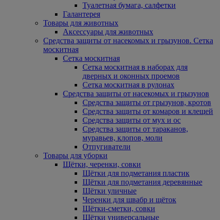
Туалетная бумага, салфетки
Галантерея
Товары для животных
Аксессуары для животных
Средства защиты от насекомых и грызунов. Сетка
москитная
Сетка москитная
Сетка москитная в наборах для
дверных и оконных проемов
Сетка москитная в рулонах
Средства защиты от насекомых и грызунов
Средства защиты от грызунов, кротов
Средства защиты от комаров и клещей
Средства защиты от мух и ос
Средства защиты от тараканов,
муравьев, клопов, моли
Отпугиватели
Товары для уборки
Щётки, черенки, совки
Щётки для подметания пластик
Щётки для подметания деревянные
Щётки уличные
Черенки для швабр и щёток
Щётки-сметки, совки
Щётки универсальные