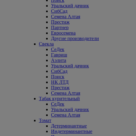
Поиск
Уральский дачник
СибСад
Семена Алтая
Престиж
Партнер
Евросемена
Другие производители
Свекла
СеДек
Гавриш
Аэлита
Уральский дачник
СибСад
Поиск
НК ЛТД
Престиж
Семена Алтая
Табак курительный
СеДек
Уральский дачник
Семена Алтая
Томат
Детерминантные
Индетерминантные