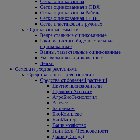
Сетка оцинкованная
Сетка оцинкованная в ПВХ
Сетка оцинкованная Рабица
Сетка оцинкованная ЦПВС
Сетка пластиковая в рулонах
Оцинкованные емкости
Ведра стальные оцинкованные
Баки, канистры, бидоны стальные
оцинкованные
Ванны, тазы стальные оцинкованные
Умывальники оцинкованные
Лейки
Семена и уход за растениями
Средства защиты для растений
Средства от болезней растений
Другие производители
Щелково Агрохим
АгроБиоТехнология
Август
Башинком
БиоКомплекс
БиоМастер
Ваше хозяйство
Грин Бэлт (Техноэкспорт)
Джой (Страда)