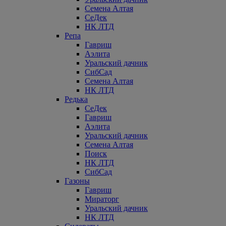
Семена Алтая
СеДек
НК ЛТД
Репа
Гавриш
Аэлита
Уральский дачник
СибСад
Семена Алтая
НК ЛТД
Редька
СеДек
Гавриш
Аэлита
Уральский дачник
Семена Алтая
Поиск
НК ЛТД
СибСад
Газоны
Гавриш
Мираторг
Уральский дачник
НК ЛТД