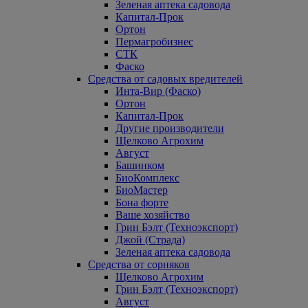
Зеленая аптека садовода
Капитал-Прок
Ортон
Пермагробизнес
СТК
Фаско
Средства от садовых вредителей
Инта-Вир (Фаско)
Ортон
Капитал-Прок
Другие производители
Щелково Агрохим
Август
Башинком
БиоКомплекс
БиоМастер
Бона форте
Ваше хозяйство
Грин Бэлт (Техноэкспорт)
Джой (Страда)
Зеленая аптека садовода
Средства от сорняков
Щелково Агрохим
Грин Бэлт (Техноэкспорт)
Август