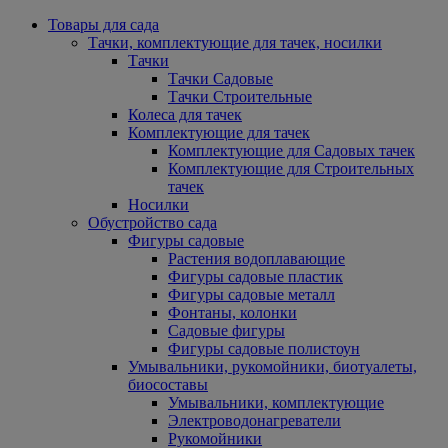
Товары для сада
Тачки, комплектующие для тачек, носилки
Тачки
Тачки Садовые
Тачки Строительные
Колеса для тачек
Комплектующие для тачек
Комплектующие для Садовых тачек
Комплектующие для Строительных
тачек
Носилки
Обустройство сада
Фигуры садовые
Растения водоплавающие
Фигуры садовые пластик
Фигуры садовые металл
Фонтаны, колонки
Садовые фигуры
Фигуры садовые полистоун
Умывальники, рукомойники, биотуалеты,
биосоставы
Умывальники, комплектующие
Электроводонагреватели
Рукомойники