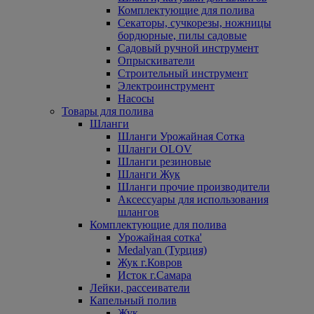
Комплектующие для полива
Секаторы, сучкорезы, ножницы
бордюрные, пилы садовые
Садовый ручной инструмент
Опрыскиватели
Строительный инструмент
Электроинструмент
Насосы
Товары для полива
Шланги
Шланги Урожайная Сотка
Шланги OLOV
Шланги резиновые
Шланги Жук
Шланги прочие производители
Аксессуары для использования
шлангов
Комплектующие для полива
Урожайная сотка'
Medalyan (Турция)
Жук г.Ковров
Исток г.Самара
Лейки, рассеиватели
Капельный полив
Жук