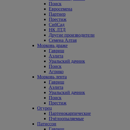
Поиск
Евросемена
Партнер
Престиж
СибСад
НК ЛТД
Другие производители
Семена Алтая
Морковь драже
Гавриш
Аэлита
Уральский дачник
Поиск
Агрико
Морковь лента
Гавриш
Аэлита
Уральский дачник
Поиск
Престиж
Огурец
Партенокарпические
Пчёлоопыляемые
Патиссон
Гавриш