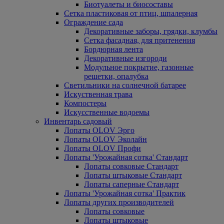
Биотуалеты и биосоставы
Сетка пластиковая от птиц, шпалерная
Ограждение сада
Декоративные заборы, грядки, клумбы
Сетка фасадная, для притенения
Бордюрная лента
Декоративные изгороди
Модульное покрытие, газонные
решетки, опалубка
Светильники на солнечной батарее
Искуственная трава
Компостеры
Искусственные водоемы
Инвентарь садовый
Лопаты OLOV Эрго
Лопаты OLOV Эколайн
Лопаты OLOV Профи
Лопаты 'Урожайная сотка' Стандарт
Лопаты совковые Стандарт
Лопаты штыковые Стандарт
Лопаты саперные Стандарт
Лопаты 'Урожайная сотка' Практик
Лопаты других производителей
Лопаты совковые
Лопаты штыковые