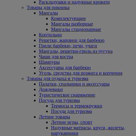
Раскладушки и надувные кровати
Товары для пикника
Мангалы
Комплектующие
Мангалы разборные
Мангалы стационарные
Коптильни
Решетки, жаровни для барбекю
Грили барбекю, печи, учаги
Мангалы, решетки-гриль из чугуна
Чаши для костра
Шампуры
Аксессуары для барбекю
Уголь, средства для розжига и копчения
Товары для отдыха и туризма
Палатки, спальники и аксессуары
Дождевики
Туристическое снаряжение
Посуда для туризма
Термосы и термокружки
Посуда для туризма
Летние товары
Летние игры, спорт
Надувные матрасы, круги, жилеты,
нарукавники