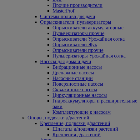
Прочие производители
MasterProf
Системы полива для дачи
Опрыскиватели, пульверизаторы
Опрыскиватели аккумуляторные
Пульверизаторы прочие
Опрыскиватели Урожайная сотка
Опрыскиватели Жук
Опрыскиватели прочие
Пульверизаторы Урожайная сотка
Насосы для дома и дачи
Вибрационные насосы
Дренажные насосы
Насосные станции
Поверхностные насосы
Скважинные насосы
Циркуляционные насосы
Гидроаккумуляторы и расширительные
баки
Комплектующие к насосам
Опоры, подвязки д/растений
Крепление, подвязки д/растений
Шпагаты д/подвязки растений
Крепления д/растений