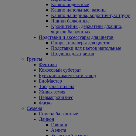
Кашпо подвесные
Кашпо напольные, вазоны
Кашпо на перила, водосточную трубу
Ящики балконные
Кронштейны, держатели д/кашпо,
ящиков балконных
Подставки и аксессуары для цветов
Опоры, шпалеры для цветов
Подставки для цветов напольные
Поддоны для цветов
Грунты
Фертика
Кокосовый субстрат
Буйский химический завод
БиоМастер
Торфяная поляна
Живая земля
Пермагробизнес
Фаско
Семена
Семена балконные
Дайкон
Гавриш
Аэлита
Уральский дачник