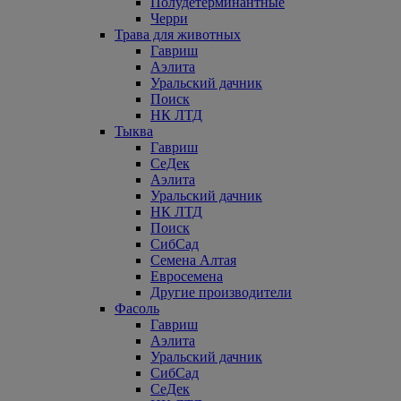
Полудетерминантные
Черри
Трава для животных
Гавриш
Аэлита
Уральский дачник
Поиск
НК ЛТД
Тыква
Гавриш
СеДек
Аэлита
Уральский дачник
НК ЛТД
Поиск
СибСад
Семена Алтая
Евросемена
Другие производители
Фасоль
Гавриш
Аэлита
Уральский дачник
СибСад
СеДек