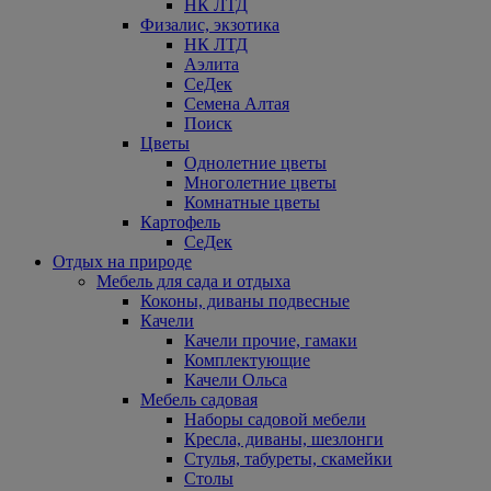
НК ЛТД
Физалис, экзотика
НК ЛТД
Аэлита
СеДек
Семена Алтая
Поиск
Цветы
Однолетние цветы
Многолетние цветы
Комнатные цветы
Картофель
СеДек
Отдых на природе
Мебель для сада и отдыха
Коконы, диваны подвесные
Качели
Качели прочие, гамаки
Комплектующие
Качели Ольса
Мебель садовая
Наборы садовой мебели
Кресла, диваны, шезлонги
Стулья, табуреты, скамейки
Столы