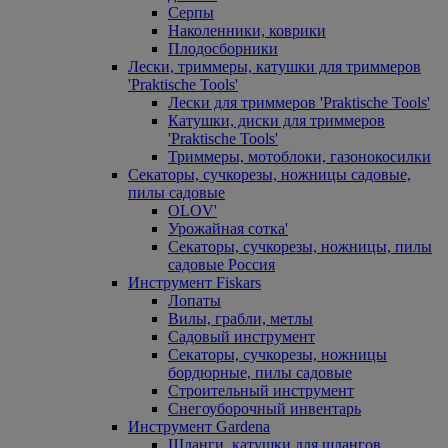
Серпы
Наколенники, коврики
Плодосборники
Лески, триммеры, катушки для триммеров
'Praktische Tools'
Лески для триммеров 'Praktische Tools'
Катушки, диски для триммеров
'Praktische Tools'
Триммеры, мотоблоки, газонокосилки
Секаторы, сучкорезы, ножницы садовые,
пилы садовые
OLOV'
Урожайная сотка'
Секаторы, сучкорезы, ножницы, пилы
садовые Россия
Инструмент Fiskars
Лопаты
Вилы, грабли, метлы
Садовый инструмент
Секаторы, сучкорезы, ножницы
бордюрные, пилы садовые
Строительный инструмент
Снегоуборочный инвентарь
Инструмент Gardena
Шланги, катушки для шлангов