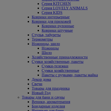
Серия KITCHEN
Серия LOVELY ANIMALS
Серия KIDS
Коврики интерьерные
Коврики для прихожей
Коврики рулонные
Коврики штучные
Стулья, табуреты
Термометры
Ножницы, шило
Ножницы
Шило
Хозяйственные принадлежности
Сумки хозяйственные, пакеты
Сумки-тележки
Сумки хозяйственные
Пакеты с ручками, пакеты майка
Декор дома
Свечи
Товары для праздника
Новый Год
Товары для бани и сауны
Веники, ароматерапия
Бондарные изделия
Интерьер для бани