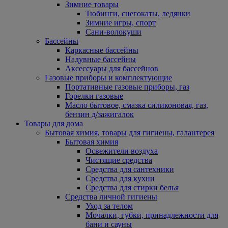
Зимние товары
Тюбинги, снегокаты, ледянки
Зимние игры, спорт
Сани-волокуши
Бассейны
Каркасные бассейны
Надувные бассейны
Аксессуары для бассейнов
Газовые приборы и комплектующие
Портативные газовые приборы, газ
Горелки газовые
Масло бытовое, смазка силиконовая, газ,
бензин д/зажигалок
Товары для дома
Бытовая химия, товары для гигиены, галантерея
Бытовая химия
Освежители воздуха
Чистящие средства
Средства для сантехники
Средства для кухни
Средства для стирки белья
Средства личной гигиены
Уход за телом
Мочалки, губки, принадлежности для
бани и сауны