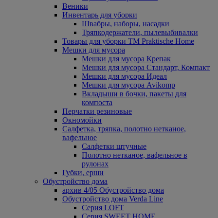
Веники
Инвентарь для уборки
Швабры, наборы, насадки
Тряпкодержатели, пылевыбивалки
Товары для уборки ТМ Praktische Home
Мешки для мусора
Мешки для мусора Крепак
Мешки для мусора Стандарт, Компакт
Мешки для мусора Идеал
Мешки для мусора Avikomp
Вкладыши в бочки, пакеты для
компоста
Перчатки резиновые
Окномойки
Салфетка, тряпка, полотно нетканое,
вафельное
Салфетки штучные
Полотно нетканое, вафельное в
рулонах
Губки, ерши
Обустройство дома
архив 4/05 Обустройство дома
Обустройство дома Verda Line
Серия LOFT
Серия SWEET HOME