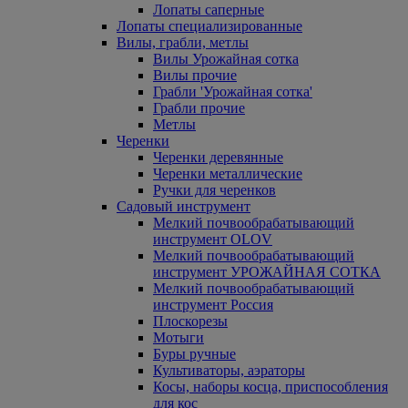
Лопаты саперные
Лопаты специализированные
Вилы, грабли, метлы
Вилы Урожайная сотка
Вилы прочие
Грабли 'Урожайная сотка'
Грабли прочие
Метлы
Черенки
Черенки деревянные
Черенки металлические
Ручки для черенков
Садовый инструмент
Мелкий почвообрабатывающий
инструмент OLOV
Мелкий почвообрабатывающий
инструмент УРОЖАЙНАЯ СОТКА
Мелкий почвообрабатывающий
инструмент Россия
Плоскорезы
Мотыги
Буры ручные
Культиваторы, аэраторы
Косы, наборы косца, приспособления
для кос