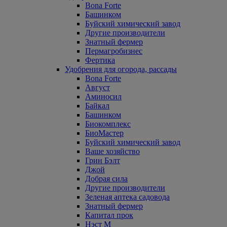
Bona Forte
Башинком
Буйский химический завод
Другие производители
Знатный фермер
Пермагробизнес
Фертика
Удобрения для огорода, рассады
Bona Forte
Август
Аминосил
Байкал
Башинком
Биокомплекс
БиоМастер
Буйский химический завод
Ваше хозяйство
Грин Бэлт
Джой
Добрая сила
Другие производители
Зеленая аптека садовода
Знатный фермер
Капитал прок
Нэст М