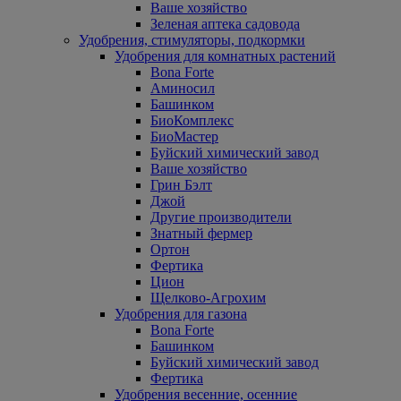
Ваше хозяйство
Зеленая аптека садовода
Удобрения, стимуляторы, подкормки
Удобрения для комнатных растений
Bona Forte
Аминосил
Башинком
БиоКомплекс
БиоМастер
Буйский химический завод
Ваше хозяйство
Грин Бэлт
Джой
Другие производители
Знатный фермер
Ортон
Фертика
Цион
Щелково-Агрохим
Удобрения для газона
Bona Forte
Башинком
Буйский химический завод
Фертика
Удобрения весенние, осенние