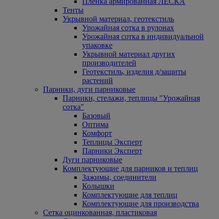
Пленка армированная ЛЕСКА
Тенты
Укрывной материал, геотекстиль
Урожайная сотка в рулонах
Урожайная сотка в индивидуальной
упаковке
Укрывной материал других
производителей
Геотекстиль, изделия д/защиты
растений
Парники, дуги парниковые
Парники, стелажи, теплицы "Урожайная
сотка"
Базовый
Оптима
Комфорт
Теплицы Эксперт
Парники Эксперт
Дуги парниковые
Комплектующие для парников и теплиц
Зажимы, соединители
Колышки
Комплектующие для теплиц
Комплектующие для производства
Сетка оцинкованная, пластиковая