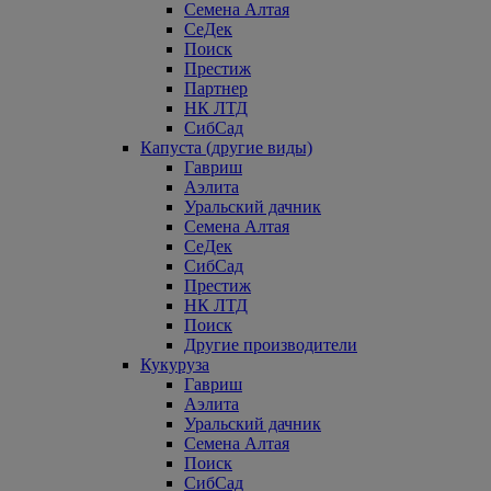
Семена Алтая
СеДек
Поиск
Престиж
Партнер
НК ЛТД
СибСад
Капуста (другие виды)
Гавриш
Аэлита
Уральский дачник
Семена Алтая
СеДек
СибСад
Престиж
НК ЛТД
Поиск
Другие производители
Кукуруза
Гавриш
Аэлита
Уральский дачник
Семена Алтая
Поиск
СибСад