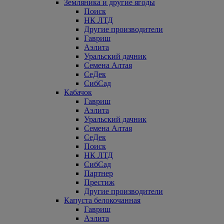
Земляника и другие ягоды
Поиск
НК ЛТД
Другие производители
Гавриш
Аэлита
Уральский дачник
Семена Алтая
СеДек
СибСад
Кабачок
Гавриш
Аэлита
Уральский дачник
Семена Алтая
СеДек
Поиск
НК ЛТД
СибСад
Партнер
Престиж
Другие производители
Капуста белокочанная
Гавриш
Аэлита