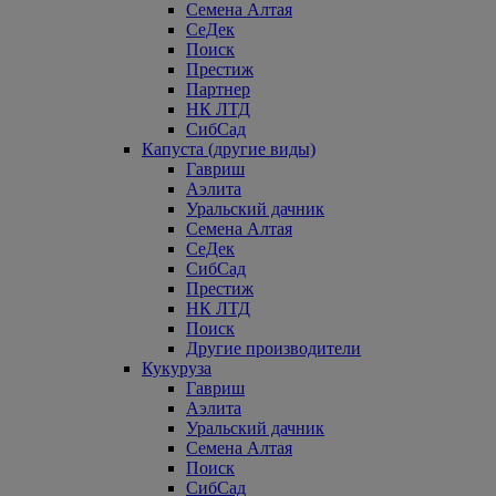
Семена Алтая
СеДек
Поиск
Престиж
Партнер
НК ЛТД
СибСад
Капуста (другие виды)
Гавриш
Аэлита
Уральский дачник
Семена Алтая
СеДек
СибСад
Престиж
НК ЛТД
Поиск
Другие производители
Кукуруза
Гавриш
Аэлита
Уральский дачник
Семена Алтая
Поиск
СибСад