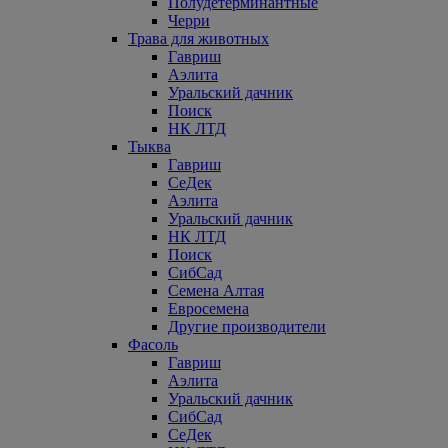
Полудетерминантные
Черри
Трава для животных
Гавриш
Аэлита
Уральский дачник
Поиск
НК ЛТД
Тыква
Гавриш
СеДек
Аэлита
Уральский дачник
НК ЛТД
Поиск
СибСад
Семена Алтая
Евросемена
Другие производители
Фасоль
Гавриш
Аэлита
Уральский дачник
СибСад
СеДек