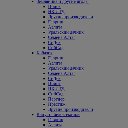
Земляника и другие ягоды
Поиск
НК ЛТД
Другие производители
Гавриш
Аэлита
Уральский дачник
Семена Алтая
СеДек
СибСад
Кабачок
Гавриш
Аэлита
Уральский дачник
Семена Алтая
СеДек
Поиск
НК ЛТД
СибСад
Партнер
Престиж
Другие производители
Капуста белокочанная
Гавриш
Аэлита