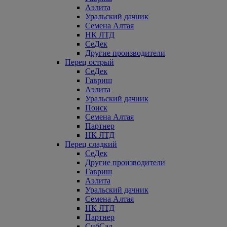
Аэлита
Уральский дачник
Семена Алтая
НК ЛТД
СеДек
Другие производители
Перец острый
СеДек
Гавриш
Аэлита
Уральский дачник
Поиск
Семена Алтая
Партнер
НК ЛТД
Перец сладкий
СеДек
Другие производители
Гавриш
Аэлита
Уральский дачник
Семена Алтая
НК ЛТД
Партнер
СибСад