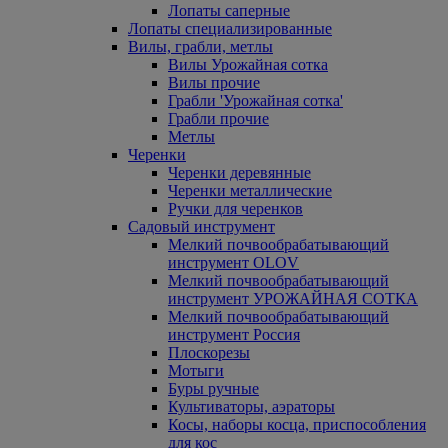
Лопаты саперные
Лопаты специализированные
Вилы, грабли, метлы
Вилы Урожайная сотка
Вилы прочие
Грабли 'Урожайная сотка'
Грабли прочие
Метлы
Черенки
Черенки деревянные
Черенки металлические
Ручки для черенков
Садовый инструмент
Мелкий почвообрабатывающий
инструмент OLOV
Мелкий почвообрабатывающий
инструмент УРОЖАЙНАЯ СОТКА
Мелкий почвообрабатывающий
инструмент Россия
Плоскорезы
Мотыги
Буры ручные
Культиваторы, аэраторы
Косы, наборы косца, приспособления
для кос