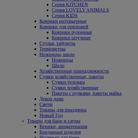
Серия KITCHEN
Серия LOVELY ANIMALS
Серия KIDS
Коврики интерьерные
Коврики для прихожей
Коврики рулонные
Коврики штучные
Стулья, табуреты
Термометры
Ножницы, шило
Ножницы
Шило
Хозяйственные принадлежности
Сумки хозяйственные, пакеты
Сумки-тележки
Сумки хозяйственные
Пакеты с ручками, пакеты майка
Декор дома
Свечи
Товары для праздника
Новый Год
Товары для бани и сауны
Веники, ароматерапия
Бондарные изделия
Интерьер для бани