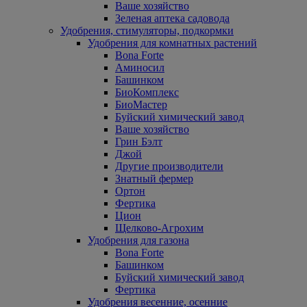
Ваше хозяйство
Зеленая аптека садовода
Удобрения, стимуляторы, подкормки
Удобрения для комнатных растений
Bona Forte
Аминосил
Башинком
БиоКомплекс
БиоМастер
Буйский химический завод
Ваше хозяйство
Грин Бэлт
Джой
Другие производители
Знатный фермер
Ортон
Фертика
Цион
Щелково-Агрохим
Удобрения для газона
Bona Forte
Башинком
Буйский химический завод
Фертика
Удобрения весенние, осенние