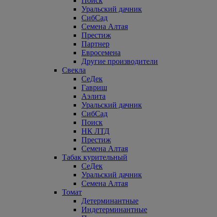
Поиск
Уральский дачник
СибСад
Семена Алтая
Престиж
Партнер
Евросемена
Другие производители
Свекла
СеДек
Гавриш
Аэлита
Уральский дачник
СибСад
Поиск
НК ЛТД
Престиж
Семена Алтая
Табак курительный
СеДек
Уральский дачник
Семена Алтая
Томат
Детерминантные
Индетерминантные