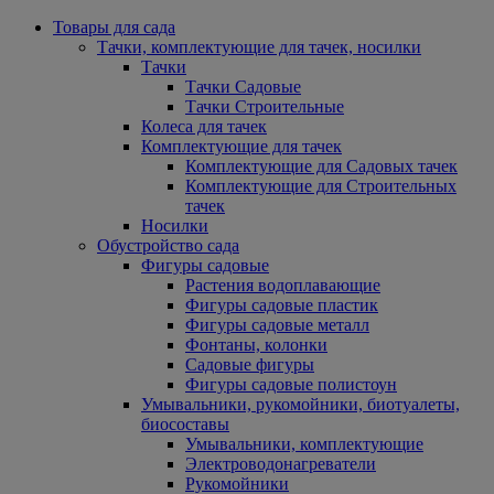
Товары для сада
Тачки, комплектующие для тачек, носилки
Тачки
Тачки Садовые
Тачки Строительные
Колеса для тачек
Комплектующие для тачек
Комплектующие для Садовых тачек
Комплектующие для Строительных
тачек
Носилки
Обустройство сада
Фигуры садовые
Растения водоплавающие
Фигуры садовые пластик
Фигуры садовые металл
Фонтаны, колонки
Садовые фигуры
Фигуры садовые полистоун
Умывальники, рукомойники, биотуалеты,
биосоставы
Умывальники, комплектующие
Электроводонагреватели
Рукомойники