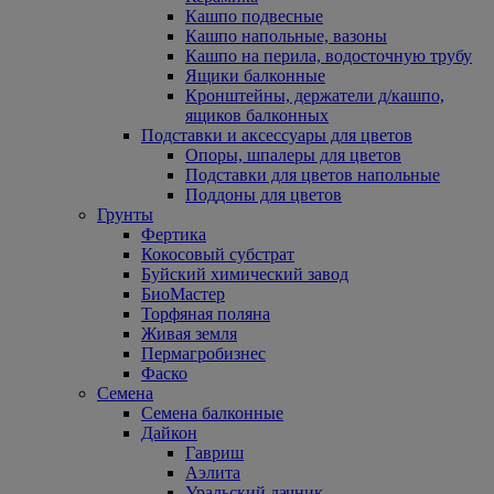
Кашпо подвесные
Кашпо напольные, вазоны
Кашпо на перила, водосточную трубу
Ящики балконные
Кронштейны, держатели д/кашпо,
ящиков балконных
Подставки и аксессуары для цветов
Опоры, шпалеры для цветов
Подставки для цветов напольные
Поддоны для цветов
Грунты
Фертика
Кокосовый субстрат
Буйский химический завод
БиоМастер
Торфяная поляна
Живая земля
Пермагробизнес
Фаско
Семена
Семена балконные
Дайкон
Гавриш
Аэлита
Уральский дачник