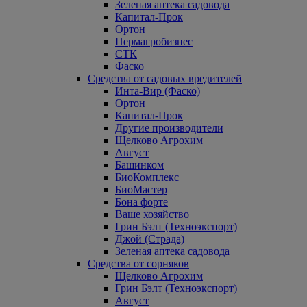
Зеленая аптека садовода
Капитал-Прок
Ортон
Пермагробизнес
СТК
Фаско
Средства от садовых вредителей
Инта-Вир (Фаско)
Ортон
Капитал-Прок
Другие производители
Щелково Агрохим
Август
Башинком
БиоКомплекс
БиоМастер
Бона форте
Ваше хозяйство
Грин Бэлт (Техноэкспорт)
Джой (Страда)
Зеленая аптека садовода
Средства от сорняков
Щелково Агрохим
Грин Бэлт (Техноэкспорт)
Август