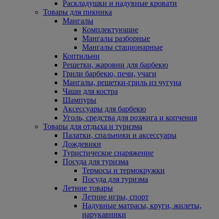
Раскладушки и надувные кровати
Товары для пикника
Мангалы
Комплектующие
Мангалы разборные
Мангалы стационарные
Коптильни
Решетки, жаровни для барбекю
Грили барбекю, печи, учаги
Мангалы, решетки-гриль из чугуна
Чаши для костра
Шампуры
Аксессуары для барбекю
Уголь, средства для розжига и копчения
Товары для отдыха и туризма
Палатки, спальники и аксессуары
Дождевики
Туристическое снаряжение
Посуда для туризма
Термосы и термокружки
Посуда для туризма
Летние товары
Летние игры, спорт
Надувные матрасы, круги, жилеты,
нарукавники