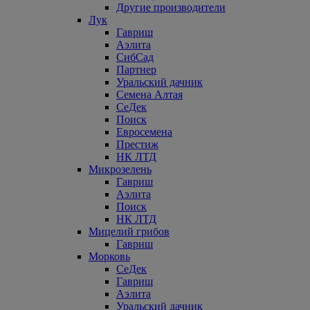
Другие производители
Лук
Гавриш
Аэлита
СибСад
Партнер
Уральский дачник
Семена Алтая
СеДек
Поиск
Евросемена
Престиж
НК ЛТД
Микрозелень
Гавриш
Аэлита
Поиск
НК ЛТД
Мицелий грибов
Гавриш
Морковь
СеДек
Гавриш
Аэлита
Уральский дачник