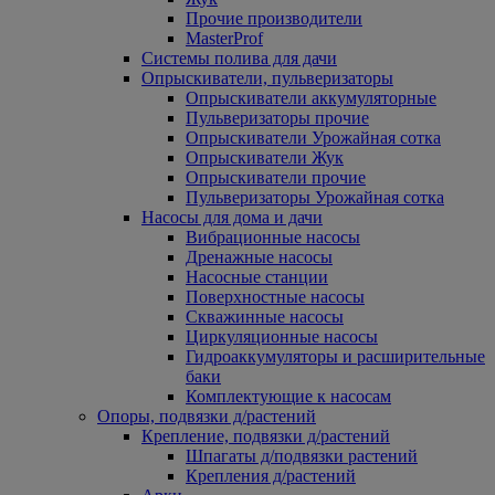
Прочие производители
MasterProf
Системы полива для дачи
Опрыскиватели, пульверизаторы
Опрыскиватели аккумуляторные
Пульверизаторы прочие
Опрыскиватели Урожайная сотка
Опрыскиватели Жук
Опрыскиватели прочие
Пульверизаторы Урожайная сотка
Насосы для дома и дачи
Вибрационные насосы
Дренажные насосы
Насосные станции
Поверхностные насосы
Скважинные насосы
Циркуляционные насосы
Гидроаккумуляторы и расширительные
баки
Комплектующие к насосам
Опоры, подвязки д/растений
Крепление, подвязки д/растений
Шпагаты д/подвязки растений
Крепления д/растений