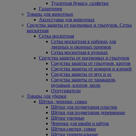
Туалетная бумага, салфетки
Галантерея
Товары для животных
Аксессуары для животных
Средства защиты от насекомых и грызунов. Сетка
москитная
Сетка москитная
Сетка москитная в наборах для
дверных и оконных проемов
Сетка москитная в рулонах
Средства защиты от насекомых и грызунов
Средства защиты от грызунов, кротов
Средства защиты от комаров и клещей
Средства защиты от мух и ос
Средства защиты от тараканов,
муравьев, клопов, моли
Отпугиватели
Товары для уборки
Щётки, черенки, совки
Щётки для подметания пластик
Щётки для подметания деревянные
Щётки уличные
Черенки для швабр и щёток
Щётки-сметки, совки
Щётки универсальные