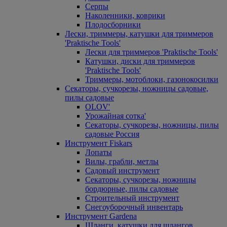
Серпы
Наколенники, коврики
Плодосборники
Лески, триммеры, катушки для триммеров
'Praktische Tools'
Лески для триммеров 'Praktische Tools'
Катушки, диски для триммеров
'Praktische Tools'
Триммеры, мотоблоки, газонокосилки
Секаторы, сучкорезы, ножницы садовые,
пилы садовые
OLOV'
Урожайная сотка'
Секаторы, сучкорезы, ножницы, пилы
садовые Россия
Инструмент Fiskars
Лопаты
Вилы, грабли, метлы
Садовый инструмент
Секаторы, сучкорезы, ножницы
бордюрные, пилы садовые
Строительный инструмент
Снегоуборочный инвентарь
Инструмент Gardena
Шланги, катушки для шлангов