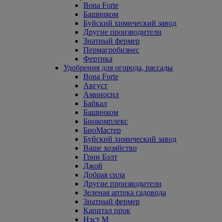
Bona Forte
Башинком
Буйский химический завод
Другие производители
Знатный фермер
Пермагробизнес
Фертика
Удобрения для огорода, рассады
Bona Forte
Август
Аминосил
Байкал
Башинком
Биокомплекс
БиоМастер
Буйский химический завод
Ваше хозяйство
Грин Бэлт
Джой
Добрая сила
Другие производители
Зеленая аптека садовода
Знатный фермер
Капитал прок
Нэст М