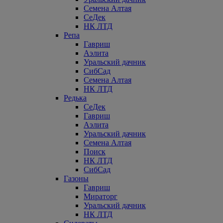
Семена Алтая
СеДек
НК ЛТД
Репа
Гавриш
Аэлита
Уральский дачник
СибСад
Семена Алтая
НК ЛТД
Редька
СеДек
Гавриш
Аэлита
Уральский дачник
Семена Алтая
Поиск
НК ЛТД
СибСад
Газоны
Гавриш
Мираторг
Уральский дачник
НК ЛТД