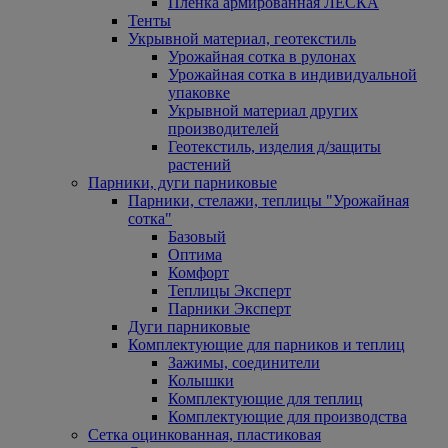
Пленка армированная ЛЕСКА
Тенты
Укрывной материал, геотекстиль
Урожайная сотка в рулонах
Урожайная сотка в индивидуальной
упаковке
Укрывной материал других
производителей
Геотекстиль, изделия д/защиты
растений
Парники, дуги парниковые
Парники, стелажи, теплицы "Урожайная
сотка"
Базовый
Оптима
Комфорт
Теплицы Эксперт
Парники Эксперт
Дуги парниковые
Комплектующие для парников и теплиц
Зажимы, соединители
Колышки
Комплектующие для теплиц
Комплектующие для производства
Сетка оцинкованная, пластиковая