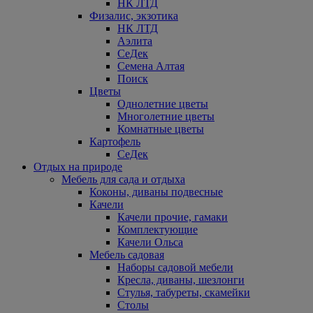
НК ЛТД
Физалис, экзотика
НК ЛТД
Аэлита
СеДек
Семена Алтая
Поиск
Цветы
Однолетние цветы
Многолетние цветы
Комнатные цветы
Картофель
СеДек
Отдых на природе
Мебель для сада и отдыха
Коконы, диваны подвесные
Качели
Качели прочие, гамаки
Комплектующие
Качели Ольса
Мебель садовая
Наборы садовой мебели
Кресла, диваны, шезлонги
Стулья, табуреты, скамейки
Столы