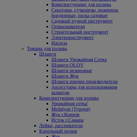
Комплектующие для полива
Секаторы, сучкорезы, ножницы
бордюрные, пилы садовые
Садовый ручной инструмент
Опрыскиватели
Строительный инструмент
Электроинструмент
Насосы
Товары для полива
Шланги
Шланги Урожайная Сотка
Шланги OLOV
Шланги резиновые
Шланги Жук
Шланги прочие производители
Аксессуары для использования
шлангов
Комплектующие для полива
Урожайная сотка'
Medalyan (Турция)
Жук г.Ковров
Исток г.Самара
Лейки, рассеиватели
Капельный полив
Жук