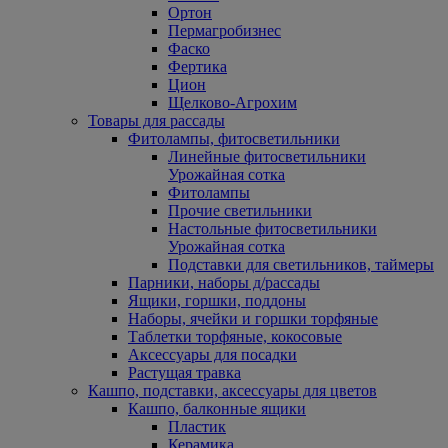
Ортон
Пермагробизнес
Фаско
Фертика
Цион
Щелково-Агрохим
Товары для рассады
Фитолампы, фитосветильники
Линейные фитосветильники
Урожайная сотка
Фитолампы
Прочие светильники
Настольные фитосветильники
Урожайная сотка
Подставки для светильников, таймеры
Парники, наборы д/рассады
Ящики, горшки, поддоны
Наборы, ячейки и горшки торфяные
Таблетки торфяные, кокосовые
Аксессуары для посадки
Растущая травка
Кашпо, подставки, аксессуары для цветов
Кашпо, балконные ящики
Пластик
Керамика