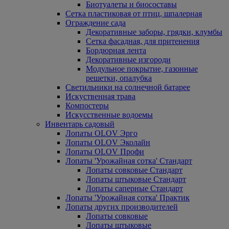
Биотуалеты и биосоставы
Сетка пластиковая от птиц, шпалерная
Ограждение сада
Декоративные заборы, грядки, клумбы
Сетка фасадная, для притенения
Бордюрная лента
Декоративные изгороди
Модульное покрытие, газонные
решетки, опалубка
Светильники на солнечной батарее
Искуственная трава
Компостеры
Искусственные водоемы
Инвентарь садовый
Лопаты OLOV Эрго
Лопаты OLOV Эколайн
Лопаты OLOV Профи
Лопаты 'Урожайная сотка' Стандарт
Лопаты совковые Стандарт
Лопаты штыковые Стандарт
Лопаты саперные Стандарт
Лопаты 'Урожайная сотка' Практик
Лопаты других производителей
Лопаты совковые
Лопаты штыковые