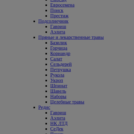
Евросемена
Поиск
Престиж
Подсолнечник
Гавриш
Аэлита
Пряные и лекарственные травы
Базилик
Горчица
Кориандр
Салат
Сельдерей
Петрушка
Рукола
Укроп
Шпинат
Щавель
Наборы
Целебные травы
Редис
Гавриш
Аэлита
НК ЛТД
СеДек