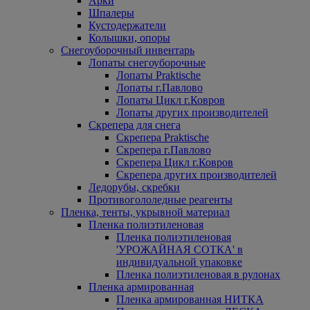
Арки
Шпалеры
Кустодержатели
Колышки, опоры
Снегоуборочный инвентарь
Лопаты снегоуборочные
Лопаты Praktische
Лопаты г.Павлово
Лопаты Цикл г.Ковров
Лопаты других производителей
Скрепера для снега
Скрепера Praktische
Скрепера г.Павлово
Скрепера Цикл г.Ковров
Скрепера других производителей
Ледорубы, скребки
Противогололедные реагенты
Пленка, тенты, укрывной материал
Пленка полиэтиленовая
Пленка полиэтиленовая
'УРОЖАЙНАЯ СОТКА' в
индивидуальной упаковке
Пленка полиэтиленовая в рулонах
Пленка армированная
Пленка армированная НИТКА