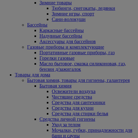
Зимние товары
Тюбинги, снегокаты, ледянки
Зимние игры, спорт
Сани-волокуши
Бассейны
Каркасные бассейны
Надувные бассейны
Аксессуары для бассейнов
Газовые приборы и комплектующие
Портативные газовые приборы, газ
Горелки газовые
Масло бытовое, смазка силиконовая, газ,
бензин д/зажигалок
Товары для дома
Бытовая химия, товары для гигиены, галантерея
Бытовая химия
Освежители воздуха
Чистящие средства
Средства для сантехники
Средства для кухни
Средства для стирки белья
Средства личной гигиены
Уход за телом
Мочалки, губки, принадлежности для
бани и сауны