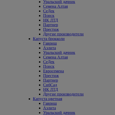
Уральский дачник
Семена Алтая
СеДек
Поиск
НК ЛТД
Партнер
Престиж
Другие производители
Капуста брокколи
Гавриш
Аэлита
Уральский дачник
Семена Алтая
СеДек
Поиск
Евросемена
Престиж
Партнер
СибСад
НК ЛТД
Другие производители
Капуста цветная
Гавриш
Аэлита
Уральский дачник