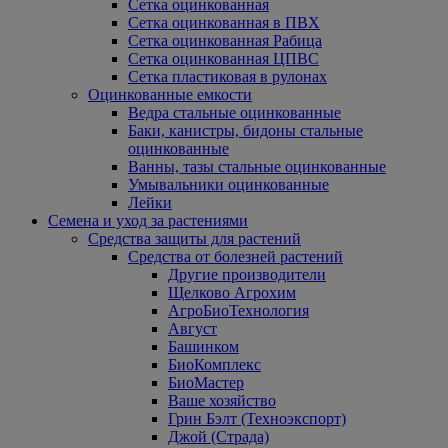
Сетка оцинкованная
Сетка оцинкованная в ПВХ
Сетка оцинкованная Рабица
Сетка оцинкованная ЦПВС
Сетка пластиковая в рулонах
Оцинкованные емкости
Ведра стальные оцинкованные
Баки, канистры, бидоны стальные
оцинкованные
Ванны, тазы стальные оцинкованные
Умывальники оцинкованные
Лейки
Семена и уход за растениями
Средства защиты для растений
Средства от болезней растений
Другие производители
Щелково Агрохим
АгроБиоТехнология
Август
Башинком
БиоКомплекс
БиоМастер
Ваше хозяйство
Грин Бэлт (Техноэкспорт)
Джой (Страда)