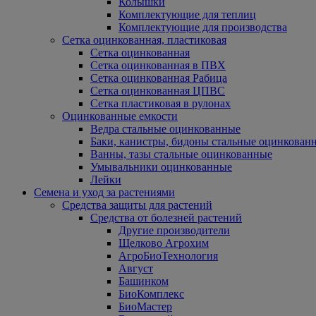
Колышки
Комплектующие для теплиц
Комплектующие для производства
Сетка оцинкованная, пластиковая
Сетка оцинкованная
Сетка оцинкованная в ПВХ
Сетка оцинкованная Рабица
Сетка оцинкованная ЦПВС
Сетка пластиковая в рулонах
Оцинкованные емкости
Ведра стальные оцинкованные
Баки, канистры, бидоны стальные оцинкован
Ванны, тазы стальные оцинкованные
Умывальники оцинкованные
Лейки
Семена и уход за растениями
Средства защиты для растений
Средства от болезней растений
Другие производители
Щелково Агрохим
АгроБиоТехнология
Август
Башинком
БиоКомплекс
БиоМастер