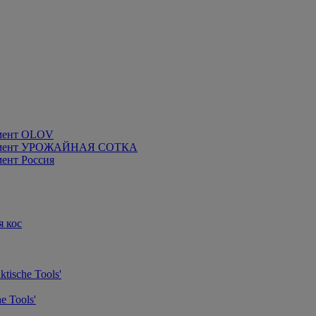
мент OLOV
румент УРОЖАЙНАЯ СОТКА
ент Россия
я кос
tische Tools'
e Tools'