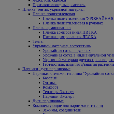
Ледорубы, скребки
Противогололедные реагенты
Пленка, тенты, укрывной материал
Пленка полиэтиленовая
Пленка полиэтиленовая 'УРОЖАЙНАЯ 
Пленка полиэтиленовая в рулонах
Пленка армированная
Пленка армированная НИТКА
Пленка армированная ЛЕСКА
Тенты
Укрывной материал, геотекстиль
Урожайная сотка в рулонах
Урожайная сотка в индивидуальной упа
Укрывной материал других производит
Геотекстиль, изделия д/защиты растений
Парники, дуги парниковые
Парники, стелажи, теплицы "Урожайная сотк
Базовый
Оптима
Комфорт
Теплицы Эксперт
Парники Эксперт
Дуги парниковые
Комплектующие для парников и теплиц
Зажимы, соединители