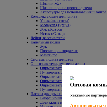
Шланги Жук
Шланги прочие производители
Аксессуары для использования шлангов
Комплектующие для полива
Урожайная сотка'
Medalyan (Турция)
Жук г.Ковров
Исток г.Самара
Лейки, рассеиватели
Капельный полив
Жук
Прочие производители
MasterProf
Системы полива для дачи
Опрыскиватели, пульверизаторы
Опрыскиватели аккумуляторные
Пульверизаторы прочие
Опрыскиватели Урожайная сотка
Опрыскиватели Жук
Оптовая комп
Опрыскиватели прочие
Пульверизаторы Урожайная сотка
Насосы для дома и дачи
Уважаемые партнеры,
Вибрационные насосы
Дренажные насосы
Авторизоваться
Насосные станции