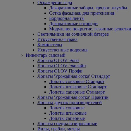
Ограждение сада
Декоративные заборы, грядки, клумбы
Сетка фасадная, для притенения
Бордюрная лента
Декоративные изгороди
Модульное покрытие, газонные решетки
Светильники на солнечной батарее
Искуственная трава
Компостеры
Искусственные водоемы
Инвентарь садовый
Лопаты OLOV Эрго
Лопаты OLOV Эколайн
Лопаты OLOV Профи
Лопаты 'Урожайная сотка' Стандарт
Лопаты совковые Стандарт
Лопаты штыковые Стандарт
Лопаты саперные Стандарт
Лопаты 'Урожайная сотка' Практик
Лопаты других производителей
Лопаты совковые
Лопаты штыковые
Лопаты саперные
Лопаты специализированные
Вилы, грабли, метлы