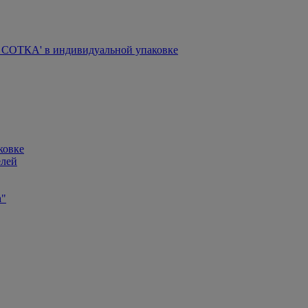
СОТКА' в индивидуальной упаковке
ковке
елей
а"