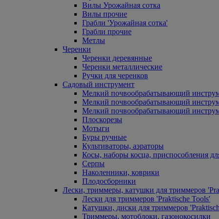
Вилы Урожайная сотка
Вилы прочие
Грабли 'Урожайная сотка'
Грабли прочие
Метлы
Черенки
Черенки деревянные
Черенки металлические
Ручки для черенков
Садовый инструмент
Мелкий почвообрабатывающий инстру
Мелкий почвообрабатывающий инст
Мелкий почвообрабатывающий инструм
Плоскорезы
Мотыги
Буры ручные
Культиваторы, аэраторы
Косы, наборы косца, приспособления дл
Серпы
Наколенники, коврики
Плодосборники
Лески, триммеры, катушки для триммеров 'Prak
Лески для триммеров 'Praktische Tools'
Катушки, диски для триммеров 'Praktisch
Триммеры, мотоблоки, газонокосилки