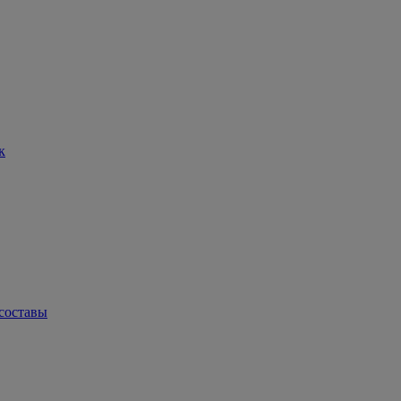
к
составы