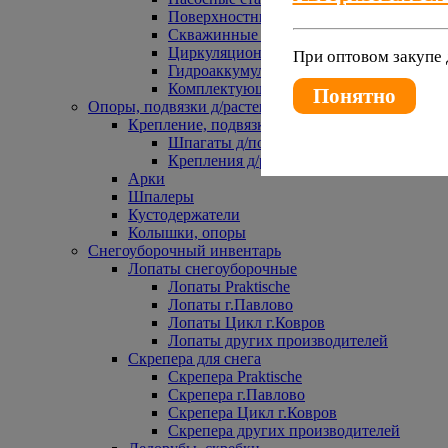
Поверхностные насосы
Скважинные насосы
Циркуляционные насосы
При оптовом закупе 
Гидроаккумуляторы и расширительные 
Комплектующие к насосам
Понятно
Опоры, подвязки д/растений
Крепление, подвязки д/растений
Шпагаты д/подвязки растений
Крепления д/растений
Арки
Шпалеры
Кустодержатели
Колышки, опоры
Снегоуборочный инвентарь
Лопаты снегоуборочные
Лопаты Praktische
Лопаты г.Павлово
Лопаты Цикл г.Ковров
Лопаты других производителей
Скрепера для снега
Скрепера Praktische
Скрепера г.Павлово
Скрепера Цикл г.Ковров
Скрепера других производителей