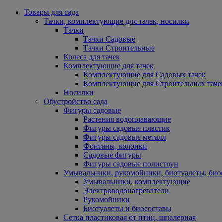
Товары для сада
Тачки, комплектующие для тачек, носилки
Тачки
Тачки Садовые
Тачки Строительные
Колеса для тачек
Комплектующие для тачек
Комплектующие для Садовых тачек
Комплектующие для Строительных таче
Носилки
Обустройство сада
Фигуры садовые
Растения водоплавающие
Фигуры садовые пластик
Фигуры садовые металл
Фонтаны, колонки
Садовые фигуры
Фигуры садовые полистоун
Умывальники, рукомойники, биотуалеты, био
Умывальники, комплектующие
Электроводонагреватели
Рукомойники
Биотуалеты и биосоставы
Сетка пластиковая от птиц, шпалерная