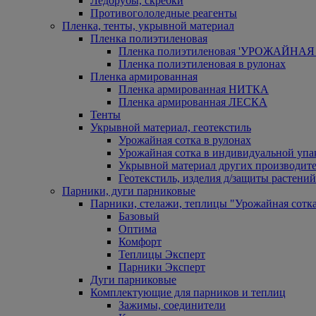
Ледорубы, скребки
Противогололедные реагенты
Пленка, тенты, укрывной материал
Пленка полиэтиленовая
Пленка полиэтиленовая 'УРОЖАЙНАЯ 
Пленка полиэтиленовая в рулонах
Пленка армированная
Пленка армированная НИТКА
Пленка армированная ЛЕСКА
Тенты
Укрывной материал, геотекстиль
Урожайная сотка в рулонах
Урожайная сотка в индивидуальной упа
Укрывной материал других производит
Геотекстиль, изделия д/защиты растений
Парники, дуги парниковые
Парники, стелажи, теплицы "Урожайная сотк
Базовый
Оптима
Комфорт
Теплицы Эксперт
Парники Эксперт
Дуги парниковые
Комплектующие для парников и теплиц
Зажимы, соединители