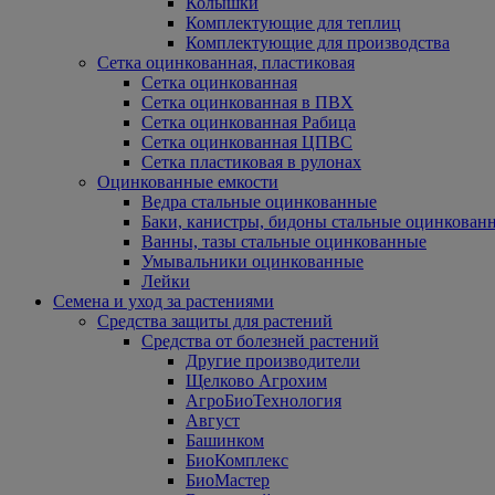
Колышки
Комплектующие для теплиц
Комплектующие для производства
Сетка оцинкованная, пластиковая
Сетка оцинкованная
Сетка оцинкованная в ПВХ
Сетка оцинкованная Рабица
Сетка оцинкованная ЦПВС
Сетка пластиковая в рулонах
Оцинкованные емкости
Ведра стальные оцинкованные
Баки, канистры, бидоны стальные оцинкован
Ванны, тазы стальные оцинкованные
Умывальники оцинкованные
Лейки
Семена и уход за растениями
Средства защиты для растений
Средства от болезней растений
Другие производители
Щелково Агрохим
АгроБиоТехнология
Август
Башинком
БиоКомплекс
БиоМастер