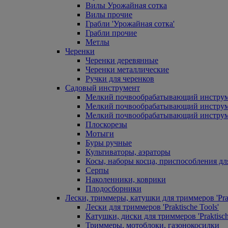
Вилы Урожайная сотка
Вилы прочие
Грабли 'Урожайная сотка'
Грабли прочие
Метлы
Черенки
Черенки деревянные
Черенки металлические
Ручки для черенков
Садовый инструмент
Мелкий почвообрабатывающий инстру
Мелкий почвообрабатывающий инст
Мелкий почвообрабатывающий инструм
Плоскорезы
Мотыги
Буры ручные
Культиваторы, аэраторы
Косы, наборы косца, приспособления дл
Серпы
Наколенники, коврики
Плодосборники
Лески, триммеры, катушки для триммеров 'Prak
Лески для триммеров 'Praktische Tools'
Катушки, диски для триммеров 'Praktisch
Триммеры, мотоблоки, газонокосилки