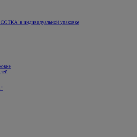
СОТКА' в индивидуальной упаковке
ковке
елей
а"