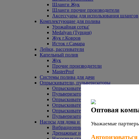
Шланги Жук
Шланги прочие производители
Аксессуары для использования шлангов
Комплектующие для полива
Урожайная сотка'
Medalyan (Турция)
Жук г.Ковров
Исток г.Самара
Лейки, рассеиватели
Капельный полив
Жук
Прочие производители
MasterProf
Системы полива для дачи
Опрыскиватели, пульверизаторы
Опрыскиватели аккумуляторные
Пульверизаторы прочие
Опрыскиватели Урожайная сотка
Опрыскиватели Жук
Оптовая комп
Опрыскиватели прочие
Пульверизаторы Урожайная сотка
Насосы для дома и дачи
Уважаемые партнеры,
Вибрационные насосы
Дренажные насосы
Авторизоваться
Насосные станции