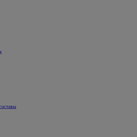
к
составы