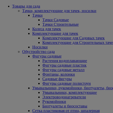
Товары для сада
Тачки, комплектующие для тачек, носилки
Тачки
Тачки Садовые
Тачки Строительные
Колеса для тачек
Комплектующие для тачек
Комплектующие для Садовых тачек
Комплектующие для Строительных таче
Носилки
Обустройство сада
Фигуры садовые
Растения водоплавающие
Фигуры садовые пластик
Фигуры садовые металл
Фонтаны, колонки
Садовые фигуры
Фигуры садовые полистоун
Умывальники, рукомойники, биотуалеты, био
Умывальники, комплектующие
Электроводонагреватели
Рукомойники
Биотуалеты и биосоставы
Сетка пластиковая от птиц, шпалерная