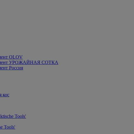
мент OLOV
румент УРОЖАЙНАЯ СОТКА
ент Россия
я кос
tische Tools'
e Tools'