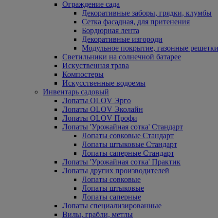
Ограждение сада
Декоративные заборы, грядки, клумбы
Сетка фасадная, для притенения
Бордюрная лента
Декоративные изгороди
Модульное покрытие, газонные решетки
Светильники на солнечной батарее
Искуственная трава
Компостеры
Искусственные водоемы
Инвентарь садовый
Лопаты OLOV Эрго
Лопаты OLOV Эколайн
Лопаты OLOV Профи
Лопаты 'Урожайная сотка' Стандарт
Лопаты совковые Стандарт
Лопаты штыковые Стандарт
Лопаты саперные Стандарт
Лопаты 'Урожайная сотка' Практик
Лопаты других производителей
Лопаты совковые
Лопаты штыковые
Лопаты саперные
Лопаты специализированные
Вилы, грабли, метлы