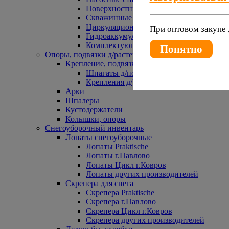
Поверхностные насосы
Скважинные насосы
Циркуляционные насосы
При оптовом закупе 
Гидроаккумуляторы и расширительные 
Комплектующие к насосам
Понятно
Опоры, подвязки д/растений
Крепление, подвязки д/растений
Шпагаты д/подвязки растений
Крепления д/растений
Арки
Шпалеры
Кустодержатели
Колышки, опоры
Снегоуборочный инвентарь
Лопаты снегоуборочные
Лопаты Praktische
Лопаты г.Павлово
Лопаты Цикл г.Ковров
Лопаты других производителей
Скрепера для снега
Скрепера Praktische
Скрепера г.Павлово
Скрепера Цикл г.Ковров
Скрепера других производителей