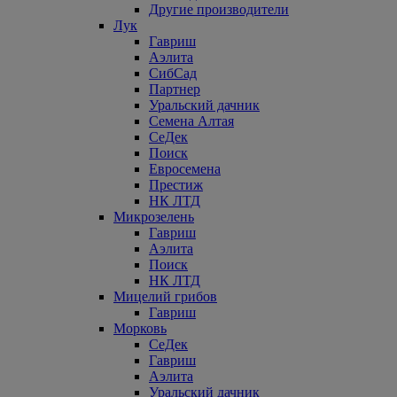
Другие производители
Лук
Гавриш
Аэлита
СибСад
Партнер
Уральский дачник
Семена Алтая
СеДек
Поиск
Евросемена
Престиж
НК ЛТД
Микрозелень
Гавриш
Аэлита
Поиск
НК ЛТД
Мицелий грибов
Гавриш
Морковь
СеДек
Гавриш
Аэлита
Уральский дачник