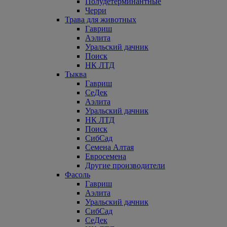
Полудетерминантные
Черри
Трава для животных
Гавриш
Аэлита
Уральский дачник
Поиск
НК ЛТД
Тыква
Гавриш
СеДек
Аэлита
Уральский дачник
НК ЛТД
Поиск
СибСад
Семена Алтая
Евросемена
Другие производители
Фасоль
Гавриш
Аэлита
Уральский дачник
СибСад
СеДек