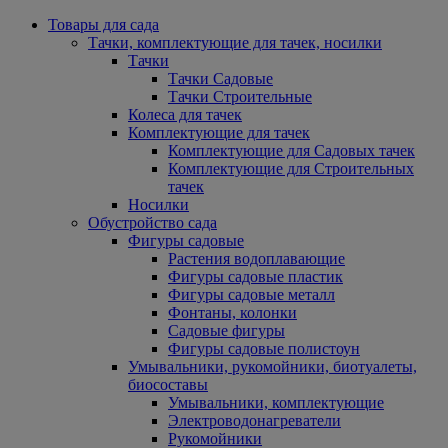
Товары для сада
Тачки, комплектующие для тачек, носилки
Тачки
Тачки Садовые
Тачки Строительные
Колеса для тачек
Комплектующие для тачек
Комплектующие для Садовых тачек
Комплектующие для Строительных
тачек
Носилки
Обустройство сада
Фигуры садовые
Растения водоплавающие
Фигуры садовые пластик
Фигуры садовые металл
Фонтаны, колонки
Садовые фигуры
Фигуры садовые полистоун
Умывальники, рукомойники, биотуалеты,
биосоставы
Умывальники, комплектующие
Электроводонагреватели
Рукомойники