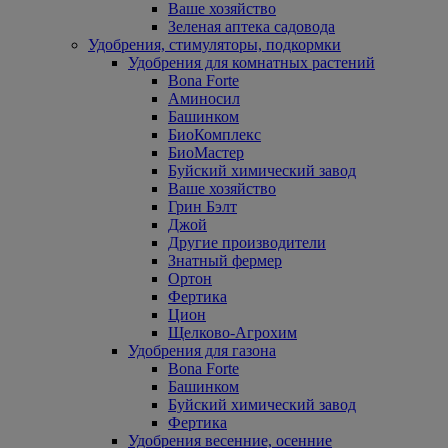
Ваше хозяйство
Зеленая аптека садовода
Удобрения, стимуляторы, подкормки
Удобрения для комнатных растений
Bona Forte
Аминосил
Башинком
БиоКомплекс
БиоМастер
Буйский химический завод
Ваше хозяйство
Грин Бэлт
Джой
Другие производители
Знатный фермер
Ортон
Фертика
Цион
Щелково-Агрохим
Удобрения для газона
Bona Forte
Башинком
Буйский химический завод
Фертика
Удобрения весенние, осенние