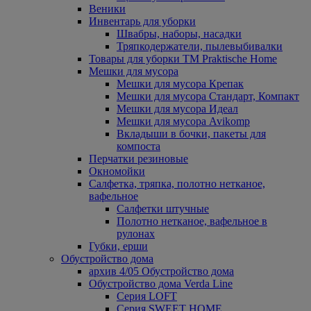
Веники
Инвентарь для уборки
Швабры, наборы, насадки
Тряпкодержатели, пылевыбивалки
Товары для уборки ТМ Praktische Home
Мешки для мусора
Мешки для мусора Крепак
Мешки для мусора Стандарт, Компакт
Мешки для мусора Идеал
Мешки для мусора Avikomp
Вкладыши в бочки, пакеты для
компоста
Перчатки резиновые
Окномойки
Салфетка, тряпка, полотно нетканое,
вафельное
Салфетки штучные
Полотно нетканое, вафельное в
рулонах
Губки, ерши
Обустройство дома
архив 4/05 Обустройство дома
Обустройство дома Verda Line
Серия LOFT
Серия SWEET HOME