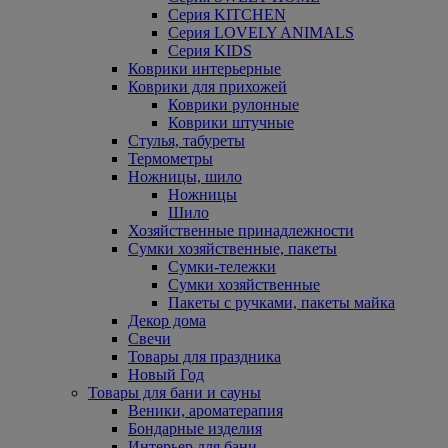
Серия KITCHEN
Серия LOVELY ANIMALS
Серия KIDS
Коврики интерьерные
Коврики для прихожей
Коврики рулонные
Коврики штучные
Стулья, табуреты
Термометры
Ножницы, шило
Ножницы
Шило
Хозяйственные принадлежности
Сумки хозяйственные, пакеты
Сумки-тележки
Сумки хозяйственные
Пакеты с ручками, пакеты майка
Декор дома
Свечи
Товары для праздника
Новый Год
Товары для бани и сауны
Веники, ароматерапия
Бондарные изделия
Интерьер для бани