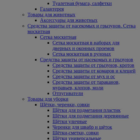
Туалетная бумага, салфетки
Галантерея
Товары для животных
Аксессуары для животных
Средства защиты от насекомых и грызунов. Сетка
москитная
Сетка москитная
Сетка москитная в наборах для
дверных и оконных проемов
Сетка москитная в рулонах
Средства защиты от насекомых и грызунов
Средства защиты от грызунов, кротов
Средства защиты от комаров и клещей
Средства защиты от мух и ос
Средства защиты от тараканов,
муравьев, клопов, моли
Отпугиватели
Товары для уборки
Щётки, черенки, совки
Щётки для подметания пластик
Щётки для подметания деревянные
Щётки уличные
Черенки для швабр и щёток
Щётки-сметки, совки
Щётки универсальные