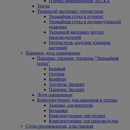
Пленка армированная ЛЕСКА
Тенты
Укрывной материал, геотекстиль
Урожайная сотка в рулонах
Урожайная сотка в индивидуальной
упаковке
Укрывной материал других
производителей
Геотекстиль, изделия д/защиты
растений
Парники, дуги парниковые
Парники, стелажи, теплицы "Урожайная
сотка"
Базовый
Оптима
Комфорт
Теплицы Эксперт
Парники Эксперт
Дуги парниковые
Комплектующие для парников и теплиц
Зажимы, соединители
Колышки
Комплектующие для теплиц
Комплектующие для производства
Сетка оцинкованная, пластиковая