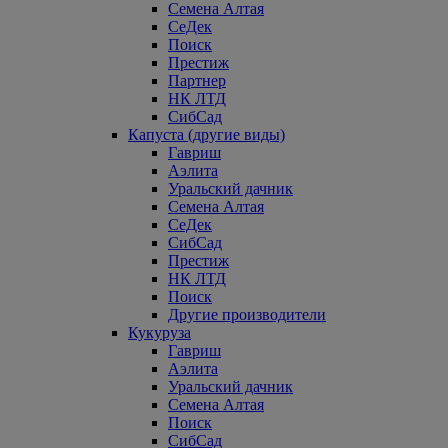
Семена Алтая
СеДек
Поиск
Престиж
Партнер
НК ЛТД
СибСад
Капуста (другие виды)
Гавриш
Аэлита
Уральский дачник
Семена Алтая
СеДек
СибСад
Престиж
НК ЛТД
Поиск
Другие производители
Кукуруза
Гавриш
Аэлита
Уральский дачник
Семена Алтая
Поиск
СибСад