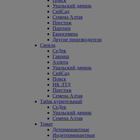
Поиск
Уральский дачник
СибСад
Семена Алтая
Престиж
Партнер
Евросемена
Другие производители
Свекла
СеДек
Гавриш
Аэлита
Уральский дачник
СибСад
Поиск
НК ЛТД
Престиж
Семена Алтая
Табак курительный
СеДек
Уральский дачник
Семена Алтая
Томат
Детерминантные
Индетерминантные