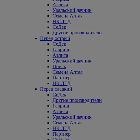
Аэлита
Уральский дачник
Семена Алтая
НК ЛТД
СеДек
Другие производители
Перец острый
СеДек
Гавриш
Аэлита
Уральский дачник
Поиск
Семена Алтая
Партнер
НК ЛТД
Перец сладкий
СеДек
Другие производители
Гавриш
Аэлита
Уральский дачник
Семена Алтая
НК ЛТД
Партнер
СибСад