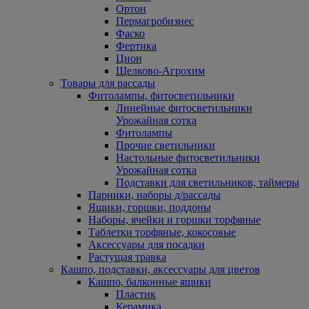
Ортон
Пермагробизнес
Фаско
Фертика
Цион
Щелково-Агрохим
Товары для рассады
Фитолампы, фитосветильники
Линейные фитосветильники
Урожайная сотка
Фитолампы
Прочие светильники
Настольные фитосветильники
Урожайная сотка
Подставки для светильников, таймеры
Парники, наборы д/рассады
Ящики, горшки, поддоны
Наборы, ячейки и горшки торфяные
Таблетки торфяные, кокосовые
Аксессуары для посадки
Растущая травка
Кашпо, подставки, аксессуары для цветов
Кашпо, балконные ящики
Пластик
Керамика