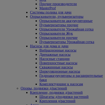
Прочие производители
MasterProf
Системы полива для дачи
Опрыскиватели, пульверизаторы
Опрыскиватели аккумуляторные
Пульверизаторы прочие
Опрыскиватели Урожайная сотка
Опрыскиватели Жук
Опрыскиватели прочие
Пульверизаторы Урожайная сотка
Насосы для дома и дачи
Вибрационные насосы
Дренажные насосы
Насосные станции
Поверхностные насосы
Скважинные насосы
Циркуляционные насосы
Гидроаккумуляторы и расширительные
баки
Комплектующие к насосам
Опоры, подвязки д/растений
Крепление, подвязки д/растений
Шпагаты д/подвязки растений
Крепления д/растений