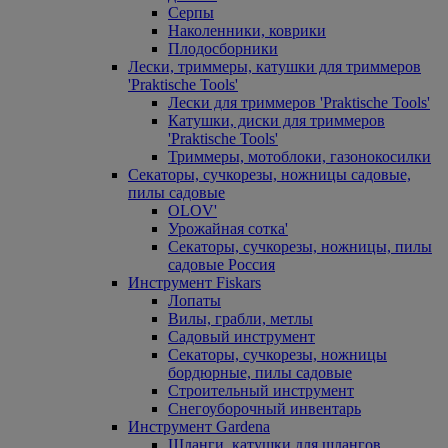
Серпы
Наколенники, коврики
Плодосборники
Лески, триммеры, катушки для триммеров
'Praktische Tools'
Лески для триммеров 'Praktische Tools'
Катушки, диски для триммеров
'Praktische Tools'
Триммеры, мотоблоки, газонокосилки
Секаторы, сучкорезы, ножницы садовые,
пилы садовые
OLOV'
Урожайная сотка'
Секаторы, сучкорезы, ножницы, пилы
садовые Россия
Инструмент Fiskars
Лопаты
Вилы, грабли, метлы
Садовый инструмент
Секаторы, сучкорезы, ножницы
бордюрные, пилы садовые
Строительный инструмент
Снегоуборочный инвентарь
Инструмент Gardena
Шланги, катушки для шлангов