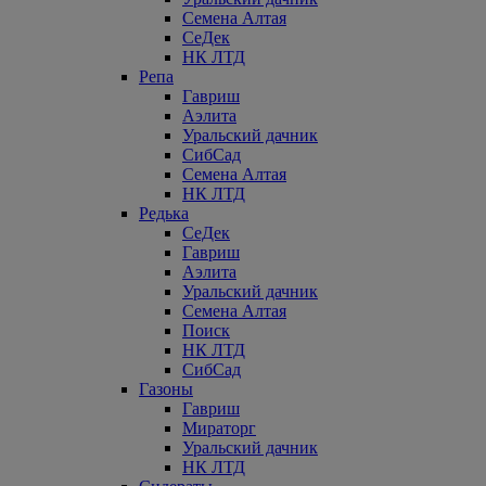
Семена Алтая
СеДек
НК ЛТД
Репа
Гавриш
Аэлита
Уральский дачник
СибСад
Семена Алтая
НК ЛТД
Редька
СеДек
Гавриш
Аэлита
Уральский дачник
Семена Алтая
Поиск
НК ЛТД
СибСад
Газоны
Гавриш
Мираторг
Уральский дачник
НК ЛТД