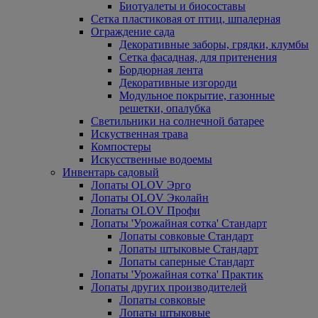
Биотуалеты и биосоставы
Сетка пластиковая от птиц, шпалерная
Ограждение сада
Декоративные заборы, грядки, клумбы
Сетка фасадная, для притенения
Бордюрная лента
Декоративные изгороди
Модульное покрытие, газонные
решетки, опалубка
Светильники на солнечной батарее
Искуственная трава
Компостеры
Искусственные водоемы
Инвентарь садовый
Лопаты OLOV Эрго
Лопаты OLOV Эколайн
Лопаты OLOV Профи
Лопаты 'Урожайная сотка' Стандарт
Лопаты совковые Стандарт
Лопаты штыковые Стандарт
Лопаты саперные Стандарт
Лопаты 'Урожайная сотка' Практик
Лопаты других производителей
Лопаты совковые
Лопаты штыковые