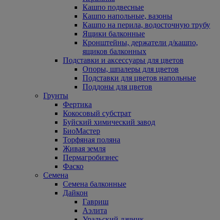
Кашпо подвесные
Кашпо напольные, вазоны
Кашпо на перила, водосточную трубу
Ящики балконные
Кронштейны, держатели д/кашпо,
ящиков балконных
Подставки и аксессуары для цветов
Опоры, шпалеры для цветов
Подставки для цветов напольные
Поддоны для цветов
Грунты
Фертика
Кокосовый субстрат
Буйский химический завод
БиоМастер
Торфяная поляна
Живая земля
Пермагробизнес
Фаско
Семена
Семена балконные
Дайкон
Гавриш
Аэлита
Уральский дачник