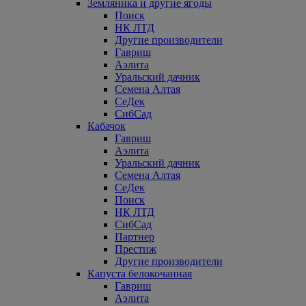
Земляника и другие ягоды
Поиск
НК ЛТД
Другие производители
Гавриш
Аэлита
Уральский дачник
Семена Алтая
СеДек
СибСад
Кабачок
Гавриш
Аэлита
Уральский дачник
Семена Алтая
СеДек
Поиск
НК ЛТД
СибСад
Партнер
Престиж
Другие производители
Капуста белокочанная
Гавриш
Аэлита