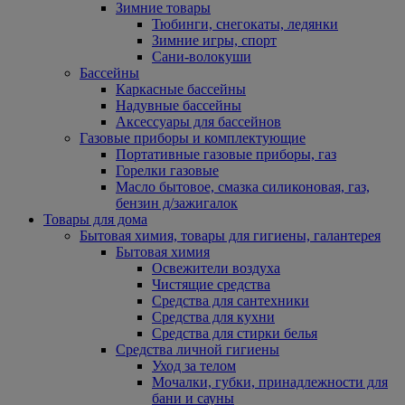
Зимние товары
Тюбинги, снегокаты, ледянки
Зимние игры, спорт
Сани-волокуши
Бассейны
Каркасные бассейны
Надувные бассейны
Аксессуары для бассейнов
Газовые приборы и комплектующие
Портативные газовые приборы, газ
Горелки газовые
Масло бытовое, смазка силиконовая, газ,
бензин д/зажигалок
Товары для дома
Бытовая химия, товары для гигиены, галантерея
Бытовая химия
Освежители воздуха
Чистящие средства
Средства для сантехники
Средства для кухни
Средства для стирки белья
Средства личной гигиены
Уход за телом
Мочалки, губки, принадлежности для
бани и сауны