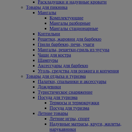
Раскладушки и надувные кровати
Товары для пикника
Мангалы
Комплектующие
Мангалы разборные
Мангалы стационарные
Коптильни
Решетки, жаровни для барбекю
Грили барбекю, печи, учаги
Мангалы, решетки-гриль из чугуна
Чаши для костра
Шампуры
Аксессуары для барбекю
Уголь, средства для розжига и копчения
Товары для отдыха и туризма
Палатки, спальники и аксессуары
Дождевики
Туристическое снаряжение
Посуда для туризма
Термосы и термокружки
Посуда для туризма
Летние товары
Летние игры, спорт
Надувные матрасы, круги, жилеты,
нарукавники