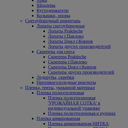
Арки
Шпалеры
Кустодержатели
Колышки, опоры
Снегоуборочный инвентарь
Лопаты снегоуборочные
Лопаты Praktische
Лопаты г.Павлово
Лопаты Цикл г.Ковров
Лопаты других производителей
Скрепера для снега
Скрепера Praktische
Скрепера г.Павлово
Скрепера Цикл г.Ковров
Скрепера других производителей
Ледорубы, скребки
Противогололедные реагенты
Пленка, тенты, укрывной материал
Пленка полиэтиленовая
Пленка полиэтиленовая
'УРОЖАЙНАЯ СОТКА' в
индивидуальной упаковке
Пленка полиэтиленовая в рулонах
Пленка армированная
Пленка армированная НИТКА