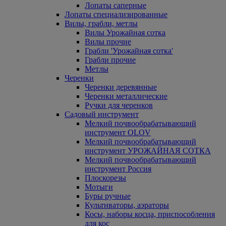
Лопаты саперные
Лопаты специализированные
Вилы, грабли, метлы
Вилы Урожайная сотка
Вилы прочие
Грабли 'Урожайная сотка'
Грабли прочие
Метлы
Черенки
Черенки деревянные
Черенки металлические
Ручки для черенков
Садовый инструмент
Мелкий почвообрабатывающий
инструмент OLOV
Мелкий почвообрабатывающий
инструмент УРОЖАЙНАЯ СОТКА
Мелкий почвообрабатывающий
инструмент Россия
Плоскорезы
Мотыги
Буры ручные
Культиваторы, аэраторы
Косы, наборы косца, приспособления
для кос