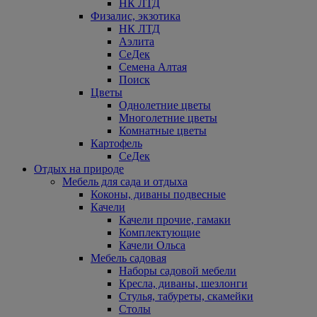
НК ЛТД
Физалис, экзотика
НК ЛТД
Аэлита
СеДек
Семена Алтая
Поиск
Цветы
Однолетние цветы
Многолетние цветы
Комнатные цветы
Картофель
СеДек
Отдых на природе
Мебель для сада и отдыха
Коконы, диваны подвесные
Качели
Качели прочие, гамаки
Комплектующие
Качели Ольса
Мебель садовая
Наборы садовой мебели
Кресла, диваны, шезлонги
Стулья, табуреты, скамейки
Столы