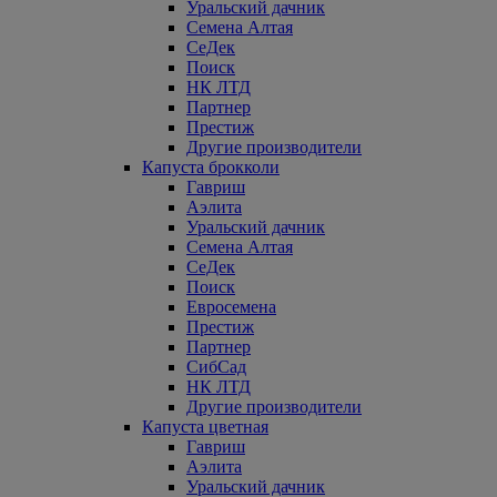
Уральский дачник
Семена Алтая
СеДек
Поиск
НК ЛТД
Партнер
Престиж
Другие производители
Капуста брокколи
Гавриш
Аэлита
Уральский дачник
Семена Алтая
СеДек
Поиск
Евросемена
Престиж
Партнер
СибСад
НК ЛТД
Другие производители
Капуста цветная
Гавриш
Аэлита
Уральский дачник