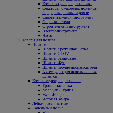
Комплектующие для полива
Секаторы, сучкорезы, ножницы
бордюрные, пилы садовые
Садовый ручной инструмент
Опрыскиватели
Строительный инструмент
Электроинструмент
Насосы
Товары для полива
Шланги
Шланги Урожайная Сотка
Шланги OLOV
Шланги резиновые
Шланги Жук
Шланги прочие производители
Аксессуары для использования
шлангов
Комплектующие для полива
Урожайная сотка'
Medalyan (Турция)
Жук г.Ковров
Исток г.Самара
Лейки, рассеиватели
Капельный полив
Жук