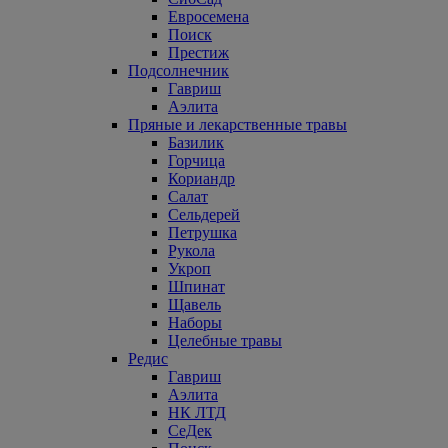
Евросемена
Поиск
Престиж
Подсолнечник
Гавриш
Аэлита
Пряные и лекарственные травы
Базилик
Горчица
Кориандр
Салат
Сельдерей
Петрушка
Рукола
Укроп
Шпинат
Щавель
Наборы
Целебные травы
Редис
Гавриш
Аэлита
НК ЛТД
СеДек