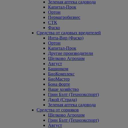
Зеленая аптека садовода
Капитал-Прок
Ортон
Пермагробизнес
СТК
Фаско
Средства от садовых вредителей
Инта-Вир (Фаско)
Ортон
Капитал-Прок
Другие производители
Щелково Агрохим
Август
Башинком
БиоКомплекс
БиоМастер
Бона форте
Ваше хозяйство
Грин Бэлт (Техноэкспорт)
Джой (Страда)
Зеленая аптека садовода
Средства от сорняков
Щелково Агрохим
Грин Бэлт (Техноэкспорт)
Август