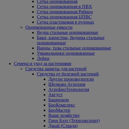
Сетка оцинкованная
Сетка оцинкованная в ПВХ
Сетка оцинкованная Рабица
Сетка оцинкованная ЦПВС
Сетка пластиковая в рулонах
Оцинкованные емкости
Ведра стальные оцинкованные
Баки, канистры, бидоны стальные
оцинкованные
Ванны, тазы стальные оцинкованные
Умывальники оцинкованные
Лейки
Семена и уход за растениями
Средства защиты для растений
Средства от болезней растений
Другие производители
Щелково Агрохим
АгроБиоТехнология
Август
Башинком
БиоКомплекс
БиоМастер
Ваше хозяйство
Грин Бэлт (Техноэкспорт)
Джой (Страда)