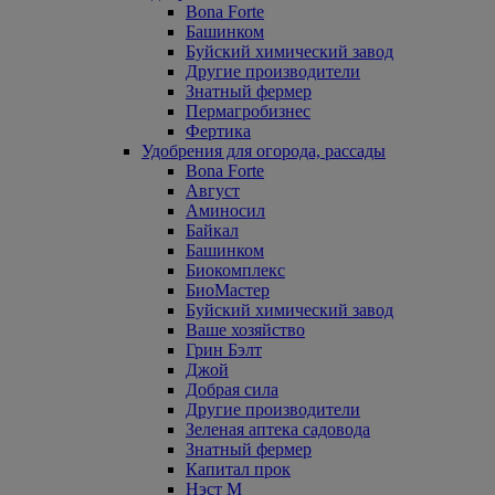
Bona Forte
Башинком
Буйский химический завод
Другие производители
Знатный фермер
Пермагробизнес
Фертика
Удобрения для огорода, рассады
Bona Forte
Август
Аминосил
Байкал
Башинком
Биокомплекс
БиоМастер
Буйский химический завод
Ваше хозяйство
Грин Бэлт
Джой
Добрая сила
Другие производители
Зеленая аптека садовода
Знатный фермер
Капитал прок
Нэст М