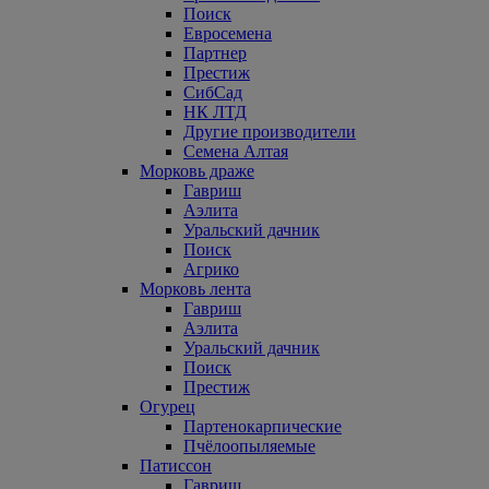
Поиск
Евросемена
Партнер
Престиж
СибСад
НК ЛТД
Другие производители
Семена Алтая
Морковь драже
Гавриш
Аэлита
Уральский дачник
Поиск
Агрико
Морковь лента
Гавриш
Аэлита
Уральский дачник
Поиск
Престиж
Огурец
Партенокарпические
Пчёлоопыляемые
Патиссон
Гавриш