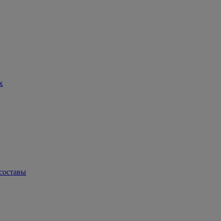
к
составы