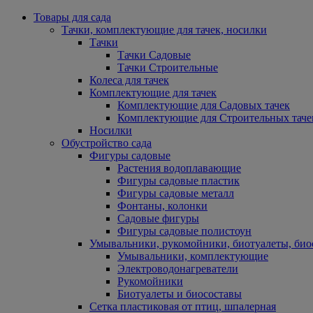
Товары для сада
Тачки, комплектующие для тачек, носилки
Тачки
Тачки Садовые
Тачки Строительные
Колеса для тачек
Комплектующие для тачек
Комплектующие для Садовых тачек
Комплектующие для Строительных таче
Носилки
Обустройство сада
Фигуры садовые
Растения водоплавающие
Фигуры садовые пластик
Фигуры садовые металл
Фонтаны, колонки
Садовые фигуры
Фигуры садовые полистоун
Умывальники, рукомойники, биотуалеты, био
Умывальники, комплектующие
Электроводонагреватели
Рукомойники
Биотуалеты и биосоставы
Сетка пластиковая от птиц, шпалерная