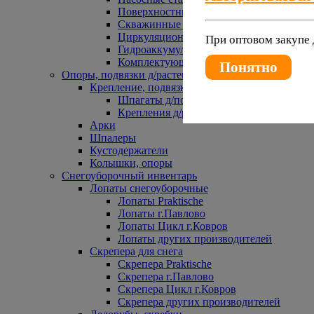
Поверхностные насосы
Скважинные насосы
Циркуляционные насосы
При оптовом закупе 
Гидроаккумуляторы и расширительные 
Комплектующие к насосам
Понятно
Опоры, подвязки д/растений
Крепление, подвязки д/растений
Шпагаты д/подвязки растений
Крепления д/растений
Арки
Шпалеры
Кустодержатели
Колышки, опоры
Снегоуборочный инвентарь
Лопаты снегоуборочные
Лопаты Praktische
Лопаты г.Павлово
Лопаты Цикл г.Ковров
Лопаты других производителей
Скрепера для снега
Скрепера Praktische
Скрепера г.Павлово
Скрепера Цикл г.Ковров
Скрепера других производителей