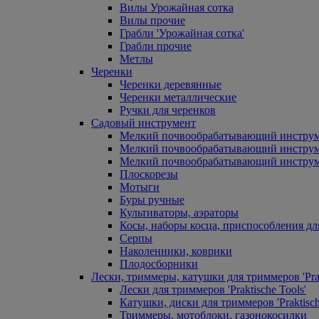
Вилы Урожайная сотка
Вилы прочие
Грабли 'Урожайная сотка'
Грабли прочие
Метлы
Черенки
Черенки деревянные
Черенки металлические
Ручки для черенков
Садовый инструмент
Мелкий почвообрабатывающий инстру
Мелкий почвообрабатывающий инст
Мелкий почвообрабатывающий инструм
Плоскорезы
Мотыги
Буры ручные
Культиваторы, аэраторы
Косы, наборы косца, приспособления дл
Серпы
Наколенники, коврики
Плодосборники
Лески, триммеры, катушки для триммеров 'Prak
Лески для триммеров 'Praktische Tools'
Катушки, диски для триммеров 'Praktisch
Триммеры, мотоблоки, газонокосилки