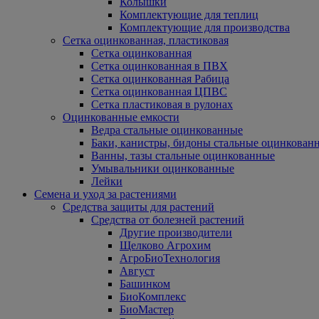
Колышки
Комплектующие для теплиц
Комплектующие для производства
Сетка оцинкованная, пластиковая
Сетка оцинкованная
Сетка оцинкованная в ПВХ
Сетка оцинкованная Рабица
Сетка оцинкованная ЦПВС
Сетка пластиковая в рулонах
Оцинкованные емкости
Ведра стальные оцинкованные
Баки, канистры, бидоны стальные оцинкован
Ванны, тазы стальные оцинкованные
Умывальники оцинкованные
Лейки
Семена и уход за растениями
Средства защиты для растений
Средства от болезней растений
Другие производители
Щелково Агрохим
АгроБиоТехнология
Август
Башинком
БиоКомплекс
БиоМастер