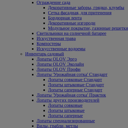
Ограждение сада
Декоративные заборы, грядки, клумбы
Сетка фасадная, для притенения
Бордюрная лента
Декоративные изгороди
Модульное покрытие, газонные решетки
Светильники на солнечной батарее
Искуственная трава
Компостеры
Искусственные водоемы
Инвентарь садовый
Лопаты OLOV Эрго
Лопаты OLOV Эколайн
Лопаты OLOV Профи
Лопаты 'Урожайная сотка' Стандарт
Лопаты совковые Стандарт
Лопаты штыковые Стандарт
Лопаты саперные Стандарт
Лопаты 'Урожайная сотка' Практик
Лопаты других производителей
Лопаты совковые
Лопаты штыковые
Лопаты саперные
Лопаты специализированные
Вилы, грабли, метлы