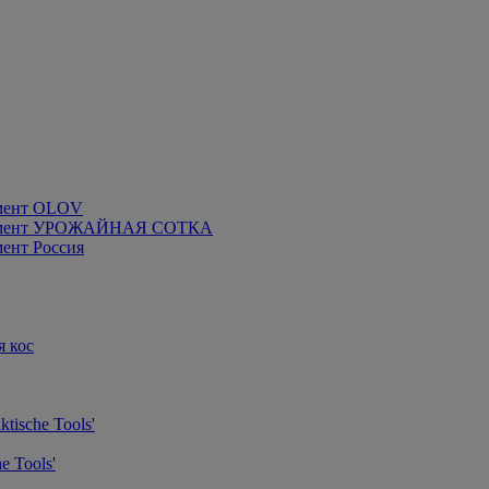
мент OLOV
румент УРОЖАЙНАЯ СОТКА
ент Россия
я кос
tische Tools'
e Tools'