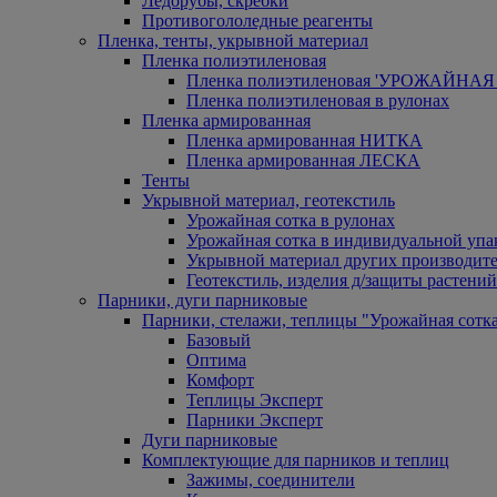
Ледорубы, скребки
Противогололедные реагенты
Пленка, тенты, укрывной материал
Пленка полиэтиленовая
Пленка полиэтиленовая 'УРОЖАЙНАЯ 
Пленка полиэтиленовая в рулонах
Пленка армированная
Пленка армированная НИТКА
Пленка армированная ЛЕСКА
Тенты
Укрывной материал, геотекстиль
Урожайная сотка в рулонах
Урожайная сотка в индивидуальной упа
Укрывной материал других производит
Геотекстиль, изделия д/защиты растений
Парники, дуги парниковые
Парники, стелажи, теплицы "Урожайная сотк
Базовый
Оптима
Комфорт
Теплицы Эксперт
Парники Эксперт
Дуги парниковые
Комплектующие для парников и теплиц
Зажимы, соединители