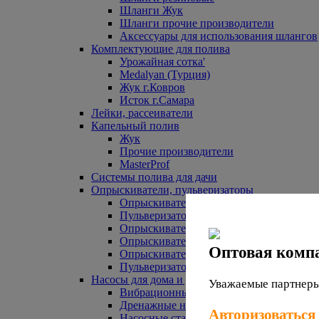
Шланги Жук
Шланги прочие производители
Аксессуары для использования шлангов
Комплектующие для полива
Урожайная сотка'
Medalyan (Турция)
Жук г.Ковров
Исток г.Самара
Лейки, рассеиватели
Капельный полив
Жук
Прочие производители
MasterProf
Системы полива для дачи
Опрыскиватели, пульверизаторы
Опрыскиватели аккумуляторные
Пульверизаторы прочие
Опрыскиватели Урожайная сотка
Опрыскиватели Жук
Оптовая комп
Опрыскиватели прочие
Пульверизаторы Урожайная сотка
Насосы для дома и дачи
Уважаемые партнеры,
Вибрационные насосы
Дренажные насосы
Авторизоваться
Насосные станции