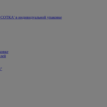
СОТКА' в индивидуальной упаковке
ковке
елей
а"