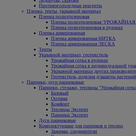
Ледорубы, скребки
Противогололедные реагенты
Пленка, тенты, укрывной материал
Пленка полиэтиленовая
Пленка полиэтиленовая 'УРОЖАЙНАЯ 
Пленка полиэтиленовая в рулонах
Пленка армированная
Пленка армированная НИТКА
Пленка армированная ЛЕСКА
Тенты
Укрывной материал, геотекстиль
Урожайная сотка в рулонах
Урожайная сотка в индивидуальной упа
Укрывной материал других производит
Геотекстиль, изделия д/защиты растений
Парники, дуги парниковые
Парники, стелажи, теплицы "Урожайная сотк
Базовый
Оптима
Комфорт
Теплицы Эксперт
Парники Эксперт
Дуги парниковые
Комплектующие для парников и теплиц
Зажимы, соединители