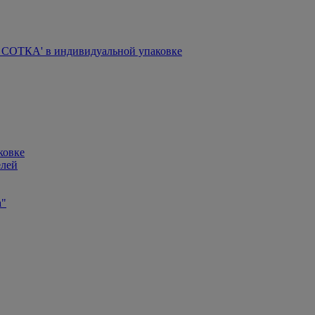
СОТКА' в индивидуальной упаковке
ковке
елей
а"