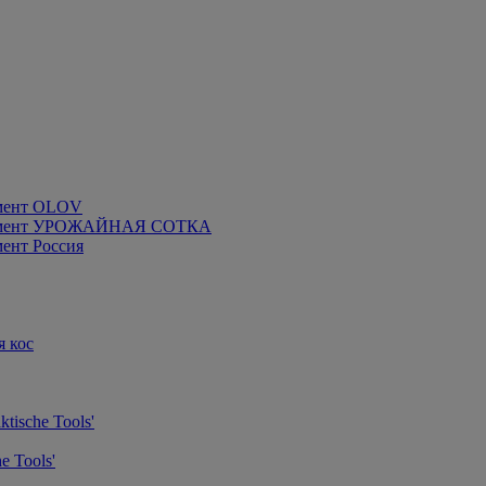
мент OLOV
румент УРОЖАЙНАЯ СОТКА
ент Россия
я кос
tische Tools'
e Tools'