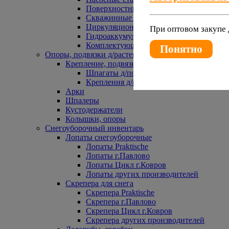
Поверхностные насосы
Скважинные насосы
Циркуляционные насосы
При оптовом закупе 
Гидроаккумуляторы и расширительные 
Комплектующие к насосам
Понятно
Опоры, подвязки д/растений
Крепление, подвязки д/растений
Шпагаты д/подвязки растений
Крепления д/растений
Арки
Шпалеры
Кустодержатели
Колышки, опоры
Снегоуборочный инвентарь
Лопаты снегоуборочные
Лопаты Praktische
Лопаты г.Павлово
Лопаты Цикл г.Ковров
Лопаты других производителей
Скрепера для снега
Скрепера Praktische
Скрепера г.Павлово
Скрепера Цикл г.Ковров
Скрепера других производителей