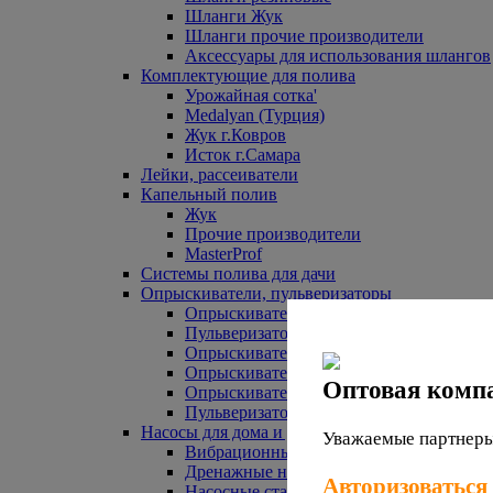
Шланги Жук
Шланги прочие производители
Аксессуары для использования шлангов
Комплектующие для полива
Урожайная сотка'
Medalyan (Турция)
Жук г.Ковров
Исток г.Самара
Лейки, рассеиватели
Капельный полив
Жук
Прочие производители
MasterProf
Системы полива для дачи
Опрыскиватели, пульверизаторы
Опрыскиватели аккумуляторные
Пульверизаторы прочие
Опрыскиватели Урожайная сотка
Опрыскиватели Жук
Оптовая комп
Опрыскиватели прочие
Пульверизаторы Урожайная сотка
Насосы для дома и дачи
Уважаемые партнеры,
Вибрационные насосы
Дренажные насосы
Авторизоваться
Насосные станции