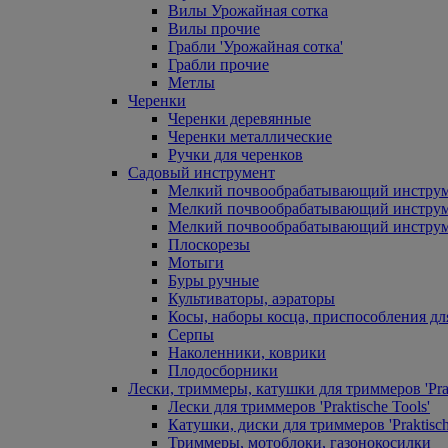
Вилы Урожайная сотка
Вилы прочие
Грабли 'Урожайная сотка'
Грабли прочие
Метлы
Черенки
Черенки деревянные
Черенки металлические
Ручки для черенков
Садовый инструмент
Мелкий почвообрабатывающий инстру
Мелкий почвообрабатывающий инст
Мелкий почвообрабатывающий инструм
Плоскорезы
Мотыги
Буры ручные
Культиваторы, аэраторы
Косы, наборы косца, приспособления дл
Серпы
Наколенники, коврики
Плодосборники
Лески, триммеры, катушки для триммеров 'Prak
Лески для триммеров 'Praktische Tools'
Катушки, диски для триммеров 'Praktisch
Триммеры, мотоблоки, газонокосилки