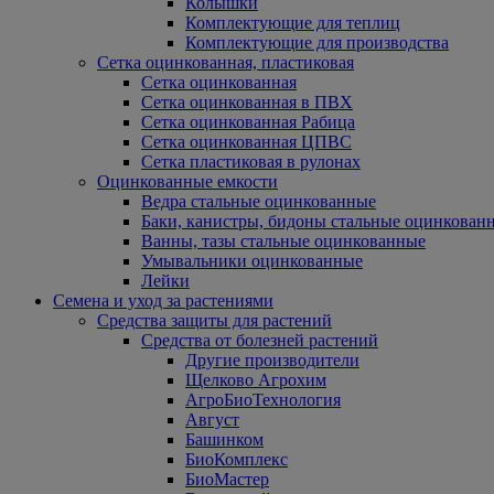
Колышки
Комплектующие для теплиц
Комплектующие для производства
Сетка оцинкованная, пластиковая
Сетка оцинкованная
Сетка оцинкованная в ПВХ
Сетка оцинкованная Рабица
Сетка оцинкованная ЦПВС
Сетка пластиковая в рулонах
Оцинкованные емкости
Ведра стальные оцинкованные
Баки, канистры, бидоны стальные оцинкован
Ванны, тазы стальные оцинкованные
Умывальники оцинкованные
Лейки
Семена и уход за растениями
Средства защиты для растений
Средства от болезней растений
Другие производители
Щелково Агрохим
АгроБиоТехнология
Август
Башинком
БиоКомплекс
БиоМастер