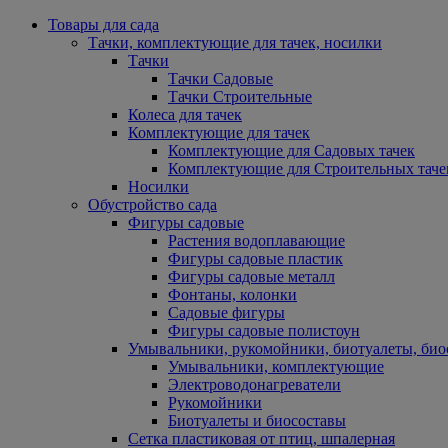
Товары для сада
Тачки, комплектующие для тачек, носилки
Тачки
Тачки Садовые
Тачки Строительные
Колеса для тачек
Комплектующие для тачек
Комплектующие для Садовых тачек
Комплектующие для Строительных таче
Носилки
Обустройство сада
Фигуры садовые
Растения водоплавающие
Фигуры садовые пластик
Фигуры садовые металл
Фонтаны, колонки
Садовые фигуры
Фигуры садовые полистоун
Умывальники, рукомойники, биотуалеты, био
Умывальники, комплектующие
Электроводонагреватели
Рукомойники
Биотуалеты и биосоставы
Сетка пластиковая от птиц, шпалерная