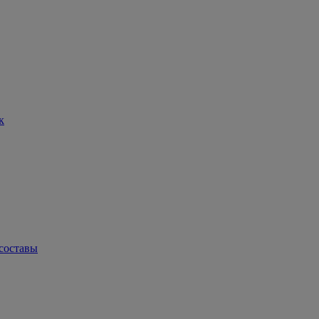
к
составы