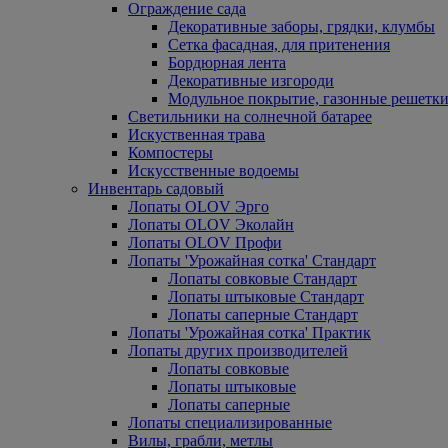
Ограждение сада
Декоративные заборы, грядки, клумбы
Сетка фасадная, для притенения
Бордюрная лента
Декоративные изгороди
Модульное покрытие, газонные решетки
Светильники на солнечной батарее
Искуственная трава
Компостеры
Искусственные водоемы
Инвентарь садовый
Лопаты OLOV Эрго
Лопаты OLOV Эколайн
Лопаты OLOV Профи
Лопаты 'Урожайная сотка' Стандарт
Лопаты совковые Стандарт
Лопаты штыковые Стандарт
Лопаты саперные Стандарт
Лопаты 'Урожайная сотка' Практик
Лопаты других производителей
Лопаты совковые
Лопаты штыковые
Лопаты саперные
Лопаты специализированные
Вилы, грабли, метлы