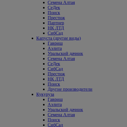
Семена Алтая
СеДек
Поиск
Престиж
Партнер
НК ЛТД
СибСад
Капуста (другие виды)
Гавриш
Аэлита
Уральский дачник
Семена Алтая
СеДек
СибСад
Престиж
НК ЛТД
Поиск
Другие производители
Кукуруза
Гавриш
Аэлита
Уральский дачник
Семена Алтая
Поиск
СибСад