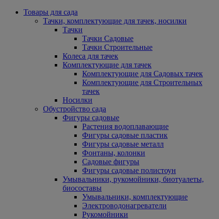
Товары для сада
Тачки, комплектующие для тачек, носилки
Тачки
Тачки Садовые
Тачки Строительные
Колеса для тачек
Комплектующие для тачек
Комплектующие для Садовых тачек
Комплектующие для Строительных
тачек
Носилки
Обустройство сада
Фигуры садовые
Растения водоплавающие
Фигуры садовые пластик
Фигуры садовые металл
Фонтаны, колонки
Садовые фигуры
Фигуры садовые полистоун
Умывальники, рукомойники, биотуалеты,
биосоставы
Умывальники, комплектующие
Электроводонагреватели
Рукомойники