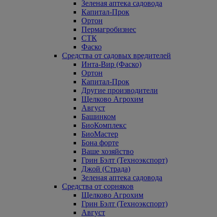
Зеленая аптека садовода
Капитал-Прок
Ортон
Пермагробизнес
СТК
Фаско
Средства от садовых вредителей
Инта-Вир (Фаско)
Ортон
Капитал-Прок
Другие производители
Щелково Агрохим
Август
Башинком
БиоКомплекс
БиоМастер
Бона форте
Ваше хозяйство
Грин Бэлт (Техноэкспорт)
Джой (Страда)
Зеленая аптека садовода
Средства от сорняков
Щелково Агрохим
Грин Бэлт (Техноэкспорт)
Август