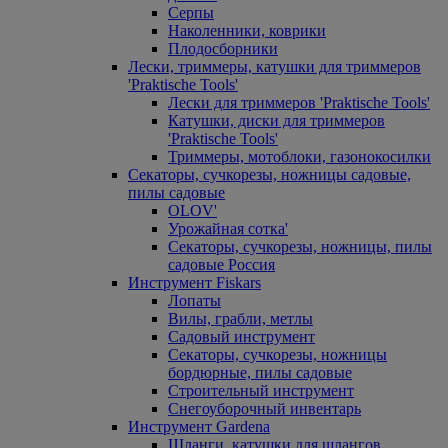
Серпы
Наколенники, коврики
Плодосборники
Лески, триммеры, катушки для триммеров
'Praktische Tools'
Лески для триммеров 'Praktische Tools'
Катушки, диски для триммеров
'Praktische Tools'
Триммеры, мотоблоки, газонокосилки
Секаторы, сучкорезы, ножницы садовые,
пилы садовые
OLOV'
Урожайная сотка'
Секаторы, сучкорезы, ножницы, пилы
садовые Россия
Инструмент Fiskars
Лопаты
Вилы, грабли, метлы
Садовый инструмент
Секаторы, сучкорезы, ножницы
бордюрные, пилы садовые
Строительный инструмент
Снегоуборочный инвентарь
Инструмент Gardena
Шланги, катушки для шлангов