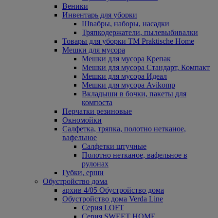
Веники
Инвентарь для уборки
Швабры, наборы, насадки
Тряпкодержатели, пылевыбивалки
Товары для уборки ТМ Praktische Home
Мешки для мусора
Мешки для мусора Крепак
Мешки для мусора Стандарт, Компакт
Мешки для мусора Идеал
Мешки для мусора Avikomp
Вкладыши в бочки, пакеты для
компоста
Перчатки резиновые
Окномойки
Салфетка, тряпка, полотно нетканое,
вафельное
Салфетки штучные
Полотно нетканое, вафельное в
рулонах
Губки, ерши
Обустройство дома
архив 4/05 Обустройство дома
Обустройство дома Verda Line
Серия LOFT
Серия SWEET HOME