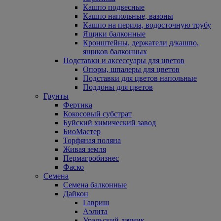
Кашпо подвесные
Кашпо напольные, вазоны
Кашпо на перила, водосточную трубу
Ящики балконные
Кронштейны, держатели д/кашпо,
ящиков балконных
Подставки и аксессуары для цветов
Опоры, шпалеры для цветов
Подставки для цветов напольные
Поддоны для цветов
Грунты
Фертика
Кокосовый субстрат
Буйский химический завод
БиоМастер
Торфяная поляна
Живая земля
Пермагробизнес
Фаско
Семена
Семена балконные
Дайкон
Гавриш
Аэлита
Уральский дачник