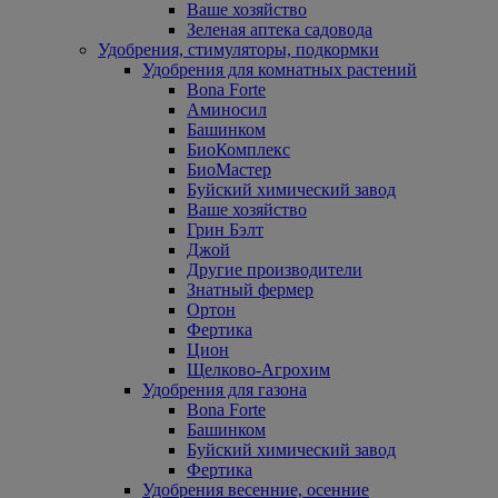
Ваше хозяйство
Зеленая аптека садовода
Удобрения, стимуляторы, подкормки
Удобрения для комнатных растений
Bona Forte
Аминосил
Башинком
БиоКомплекс
БиоМастер
Буйский химический завод
Ваше хозяйство
Грин Бэлт
Джой
Другие производители
Знатный фермер
Ортон
Фертика
Цион
Щелково-Агрохим
Удобрения для газона
Bona Forte
Башинком
Буйский химический завод
Фертика
Удобрения весенние, осенние