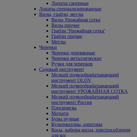
Лопаты саперные
Лопаты специализированные
Вилы, грабли, метлы
Вилы Урожайная сотка
Вилы прочие
Грабли 'Урожайная сотка'
Грабли прочие
Метлы
Черенки
Черенки деревянные
Черенки металлические
Ручки для черенков
Садовый инструмент
Мелкий почвообрабатывающий
инструмент OLOV
Мелкий почвообрабатывающий
инструмент УРОЖАЙНАЯ СОТКА
Мелкий почвообрабатывающий
инструмент Россия
Плоскорезы
Мотыги
Буры ручные
Культиваторы, аэраторы
Косы, наборы косца, приспособления
для кос