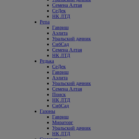
Семена Алтая
СеДек
НК ЛТД
Репа
Гавриш
Аэлита
Уральский дачник
СибСад
Семена Алтая
НК ЛТД
Редька
СеДек
Гавриш
Аэлита
Уральский дачник
Семена Алтая
Поиск
НК ЛТД
СибСад
Газоны
Гавриш
Мираторг
Уральский дачник
НК ЛТД