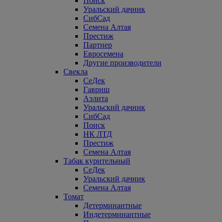
Поиск
Уральский дачник
СибСад
Семена Алтая
Престиж
Партнер
Евросемена
Другие производители
Свекла
СеДек
Гавриш
Аэлита
Уральский дачник
СибСад
Поиск
НК ЛТД
Престиж
Семена Алтая
Табак курительный
СеДек
Уральский дачник
Семена Алтая
Томат
Детерминантные
Индетерминантные