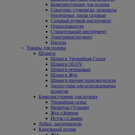
Комплектующие для полива
Секаторы, сучкорезы, ножницы
бордюрные, пилы садовые
Садовый ручной инструмент
Опрыскиватели
Строительный инструмент
Электроинструмент
Насосы
Товары для полива
Шланги
Шланги Урожайная Сотка
Шланги OLOV
Шланги резиновые
Шланги Жук
Шланги прочие производители
Аксессуары для использования
шлангов
Комплектующие для полива
Урожайная сотка'
Medalyan (Турция)
Жук г.Ковров
Исток г.Самара
Лейки, рассеиватели
Капельный полив
Жук