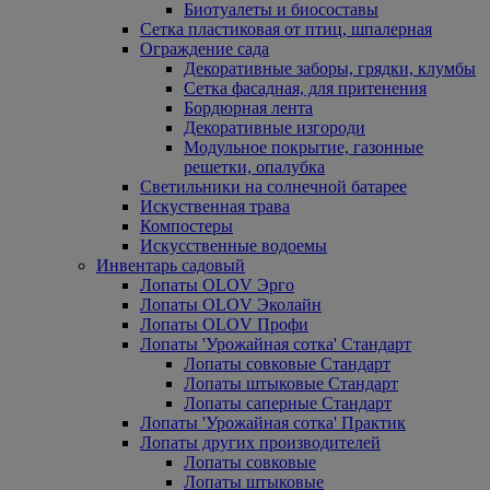
Биотуалеты и биосоставы
Сетка пластиковая от птиц, шпалерная
Ограждение сада
Декоративные заборы, грядки, клумбы
Сетка фасадная, для притенения
Бордюрная лента
Декоративные изгороди
Модульное покрытие, газонные
решетки, опалубка
Светильники на солнечной батарее
Искуственная трава
Компостеры
Искусственные водоемы
Инвентарь садовый
Лопаты OLOV Эрго
Лопаты OLOV Эколайн
Лопаты OLOV Профи
Лопаты 'Урожайная сотка' Стандарт
Лопаты совковые Стандарт
Лопаты штыковые Стандарт
Лопаты саперные Стандарт
Лопаты 'Урожайная сотка' Практик
Лопаты других производителей
Лопаты совковые
Лопаты штыковые