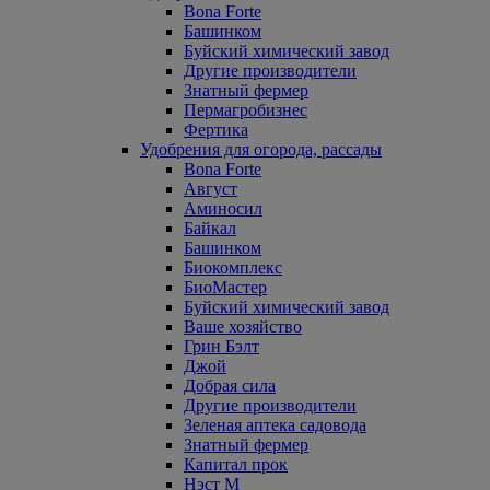
Bona Forte
Башинком
Буйский химический завод
Другие производители
Знатный фермер
Пермагробизнес
Фертика
Удобрения для огорода, рассады
Bona Forte
Август
Аминосил
Байкал
Башинком
Биокомплекс
БиоМастер
Буйский химический завод
Ваше хозяйство
Грин Бэлт
Джой
Добрая сила
Другие производители
Зеленая аптека садовода
Знатный фермер
Капитал прок
Нэст М