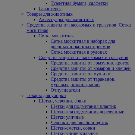
Туалетная бумага, салфетки
Галантерея
Товары для животных
Аксессуары для животных
Средства защиты от насекомых и грызунов. Сетка
москитная
Сетка москитная
Сетка москитная в наборах для
дверных и оконных проемов
Сетка москитная в рулонах
Средства защиты от насекомых и грызунов
Средства защиты от грызунов, кротов
Средства защиты от комаров и клещей
Средства защиты от мух и ос
Средства защиты от тараканов,
муравьев, клопов, моли
Отпугиватели
Товары для уборки
Щётки, черенки, совки
Щётки для подметания пластик
Щётки для подметания деревянные
Щётки уличные
Черенки для швабр и щёток
Щётки-сметки, совки
Щётки универсальные