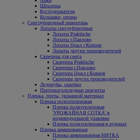
Арки
Шпалеры
Кустодержатели
Колышки, опоры
Снегоуборочный инвентарь
Лопаты снегоуборочные
Лопаты Praktische
Лопаты г.Павлово
Лопаты Цикл г.Ковров
Лопаты других производителей
Скрепера для снега
Скрепера Praktische
Скрепера г.Павлово
Скрепера Цикл г.Ковров
Скрепера других производителей
Ледорубы, скребки
Противогололедные реагенты
Пленка, тенты, укрывной материал
Пленка полиэтиленовая
Пленка полиэтиленовая
'УРОЖАЙНАЯ СОТКА' в
индивидуальной упаковке
Пленка полиэтиленовая в рулонах
Пленка армированная
Пленка армированная НИТКА