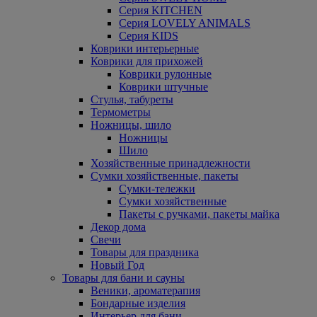
Серия KITCHEN
Серия LOVELY ANIMALS
Серия KIDS
Коврики интерьерные
Коврики для прихожей
Коврики рулонные
Коврики штучные
Стулья, табуреты
Термометры
Ножницы, шило
Ножницы
Шило
Хозяйственные принадлежности
Сумки хозяйственные, пакеты
Сумки-тележки
Сумки хозяйственные
Пакеты с ручками, пакеты майка
Декор дома
Свечи
Товары для праздника
Новый Год
Товары для бани и сауны
Веники, ароматерапия
Бондарные изделия
Интерьер для бани