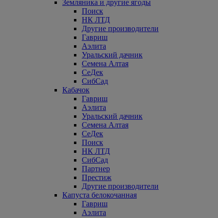
Земляника и другие ягоды
Поиск
НК ЛТД
Другие производители
Гавриш
Аэлита
Уральский дачник
Семена Алтая
СеДек
СибСад
Кабачок
Гавриш
Аэлита
Уральский дачник
Семена Алтая
СеДек
Поиск
НК ЛТД
СибСад
Партнер
Престиж
Другие производители
Капуста белокочанная
Гавриш
Аэлита