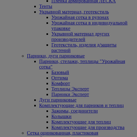
Пленка армированная ЛЕСКА
Тенты
Укрывной материал, геотекстиль
Урожайная сотка в рулонах
Урожайная сотка в индивидуальной
упаковке
Укрывной материал других
производителей
Геотекстиль, изделия д/защиты
растений
Парники, дуги парниковые
Парники, стелажи, теплицы "Урожайная
сотка"
Базовый
Оптима
Комфорт
Теплицы Эксперт
Парники Эксперт
Дуги парниковые
Комплектующие для парников и теплиц
Зажимы, соединители
Колышки
Комплектующие для теплиц
Комплектующие для производства
Сетка оцинкованная, пластиковая