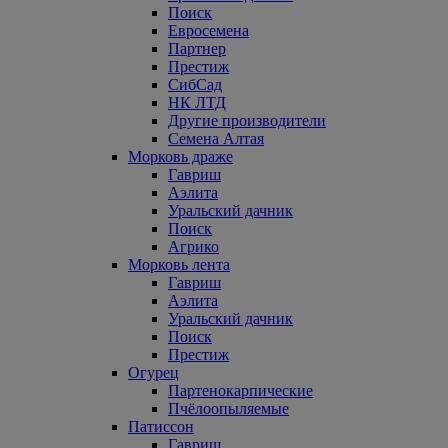
Поиск
Евросемена
Партнер
Престиж
СибСад
НК ЛТД
Другие производители
Семена Алтая
Морковь драже
Гавриш
Аэлита
Уральский дачник
Поиск
Агрико
Морковь лента
Гавриш
Аэлита
Уральский дачник
Поиск
Престиж
Огурец
Партенокарпические
Пчёлоопыляемые
Патиссон
Гавриш