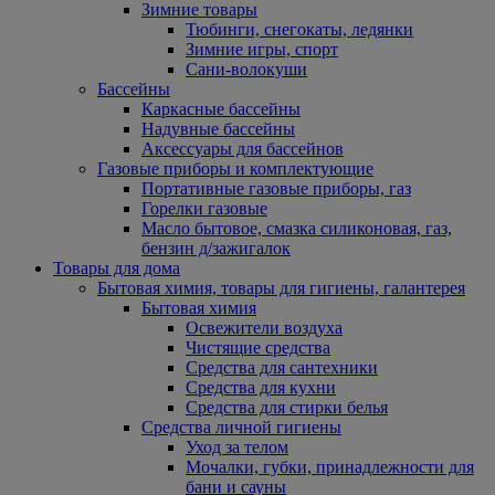
Зимние товары
Тюбинги, снегокаты, ледянки
Зимние игры, спорт
Сани-волокуши
Бассейны
Каркасные бассейны
Надувные бассейны
Аксессуары для бассейнов
Газовые приборы и комплектующие
Портативные газовые приборы, газ
Горелки газовые
Масло бытовое, смазка силиконовая, газ,
бензин д/зажигалок
Товары для дома
Бытовая химия, товары для гигиены, галантерея
Бытовая химия
Освежители воздуха
Чистящие средства
Средства для сантехники
Средства для кухни
Средства для стирки белья
Средства личной гигиены
Уход за телом
Мочалки, губки, принадлежности для
бани и сауны