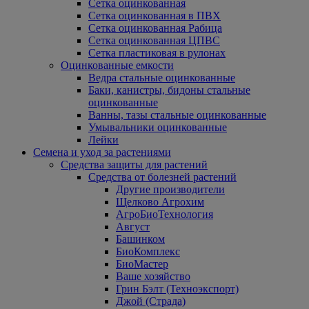
Сетка оцинкованная
Сетка оцинкованная в ПВХ
Сетка оцинкованная Рабица
Сетка оцинкованная ЦПВС
Сетка пластиковая в рулонах
Оцинкованные емкости
Ведра стальные оцинкованные
Баки, канистры, бидоны стальные
оцинкованные
Ванны, тазы стальные оцинкованные
Умывальники оцинкованные
Лейки
Семена и уход за растениями
Средства защиты для растений
Средства от болезней растений
Другие производители
Щелково Агрохим
АгроБиоТехнология
Август
Башинком
БиоКомплекс
БиоМастер
Ваше хозяйство
Грин Бэлт (Техноэкспорт)
Джой (Страда)