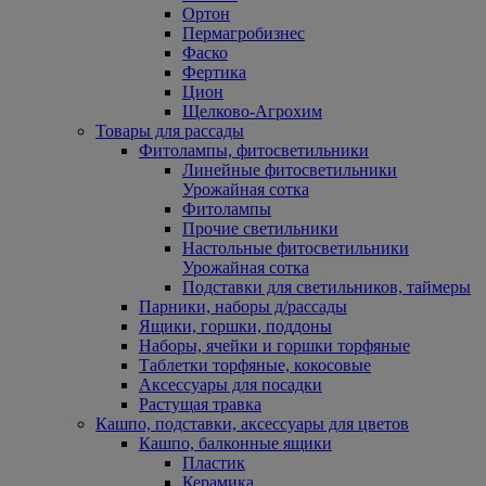
Ортон
Пермагробизнес
Фаско
Фертика
Цион
Щелково-Агрохим
Товары для рассады
Фитолампы, фитосветильники
Линейные фитосветильники
Урожайная сотка
Фитолампы
Прочие светильники
Настольные фитосветильники
Урожайная сотка
Подставки для светильников, таймеры
Парники, наборы д/рассады
Ящики, горшки, поддоны
Наборы, ячейки и горшки торфяные
Таблетки торфяные, кокосовые
Аксессуары для посадки
Растущая травка
Кашпо, подставки, аксессуары для цветов
Кашпо, балконные ящики
Пластик
Керамика