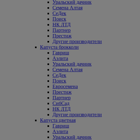
Уральский дачник
Семена Алтая
СеДек
Поиск
НК ЛТД
Партнер
Престиж
Другие производители
Капуста брокколи
Гавриш
Аэлита
Уральский дачник
Семена Алтая
СеДек
Поиск
Евросемена
Престиж
Партнер
СибСад
НК ЛТД
Другие производители
Капуста цветная
Гавриш
Аэлита
Уральский дачник