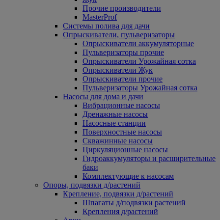
Прочие производители
MasterProf
Системы полива для дачи
Опрыскиватели, пульверизаторы
Опрыскиватели аккумуляторные
Пульверизаторы прочие
Опрыскиватели Урожайная сотка
Опрыскиватели Жук
Опрыскиватели прочие
Пульверизаторы Урожайная сотка
Насосы для дома и дачи
Вибрационные насосы
Дренажные насосы
Насосные станции
Поверхностные насосы
Скважинные насосы
Циркуляционные насосы
Гидроаккумуляторы и расширительные
баки
Комплектующие к насосам
Опоры, подвязки д/растений
Крепление, подвязки д/растений
Шпагаты д/подвязки растений
Крепления д/растений