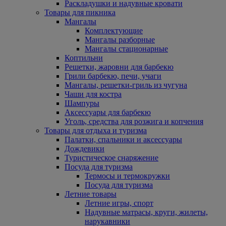
Раскладушки и надувные кровати
Товары для пикника
Мангалы
Комплектующие
Мангалы разборные
Мангалы стационарные
Коптильни
Решетки, жаровни для барбекю
Грили барбекю, печи, учаги
Мангалы, решетки-гриль из чугуна
Чаши для костра
Шампуры
Аксессуары для барбекю
Уголь, средства для розжига и копчения
Товары для отдыха и туризма
Палатки, спальники и аксессуары
Дождевики
Туристическое снаряжение
Посуда для туризма
Термосы и термокружки
Посуда для туризма
Летние товары
Летние игры, спорт
Надувные матрасы, круги, жилеты,
нарукавники