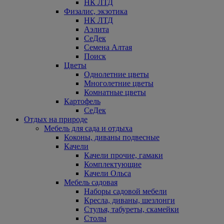
НК ЛТД
Физалис, экзотика
НК ЛТД
Аэлита
СеДек
Семена Алтая
Поиск
Цветы
Однолетние цветы
Многолетние цветы
Комнатные цветы
Картофель
СеДек
Отдых на природе
Мебель для сада и отдыха
Коконы, диваны подвесные
Качели
Качели прочие, гамаки
Комплектующие
Качели Ольса
Мебель садовая
Наборы садовой мебели
Кресла, диваны, шезлонги
Стулья, табуреты, скамейки
Столы