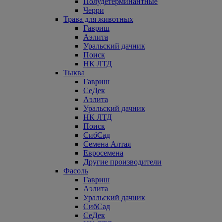
Полудетерминантные
Черри
Трава для животных
Гавриш
Аэлита
Уральский дачник
Поиск
НК ЛТД
Тыква
Гавриш
СеДек
Аэлита
Уральский дачник
НК ЛТД
Поиск
СибСад
Семена Алтая
Евросемена
Другие производители
Фасоль
Гавриш
Аэлита
Уральский дачник
СибСад
СеДек