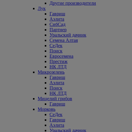
Другие производители
Лук
Гавриш
Аэлита
СибСад
Партнер
Уральский дачник
Семена Алтая
СеДек
Поиск
Евросемена
Престиж
НК ЛТД
Микрозелень
Гавриш
Аэлита
Поиск
НК ЛТД
Мицелий грибов
Гавриш
Морковь
СеДек
Гавриш
Аэлита
Уральский дачник