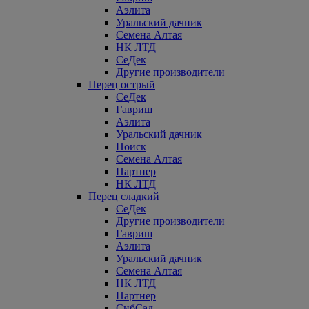
Аэлита
Уральский дачник
Семена Алтая
НК ЛТД
СеДек
Другие производители
Перец острый
СеДек
Гавриш
Аэлита
Уральский дачник
Поиск
Семена Алтая
Партнер
НК ЛТД
Перец сладкий
СеДек
Другие производители
Гавриш
Аэлита
Уральский дачник
Семена Алтая
НК ЛТД
Партнер
СибСад