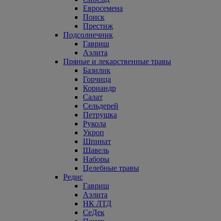
Евросемена
Поиск
Престиж
Подсолнечник
Гавриш
Аэлита
Пряные и лекарственные травы
Базилик
Горчица
Кориандр
Салат
Сельдерей
Петрушка
Рукола
Укроп
Шпинат
Щавель
Наборы
Целебные травы
Редис
Гавриш
Аэлита
НК ЛТД
СеДек