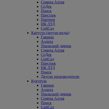
Семена Алтая
СеДек
Поиск
Престиж
Партнер
НК ЛТД
СибСад
Капуста (другие виды)
Гавриш
Аэлита
Уральский дачник
Семена Алтая
СеДек
СибСад
Престиж
НК ЛТД
Поиск
Другие производители
Кукуруза
Гавриш
Аэлита
Уральский дачник
Семена Алтая
Поиск
СибСад