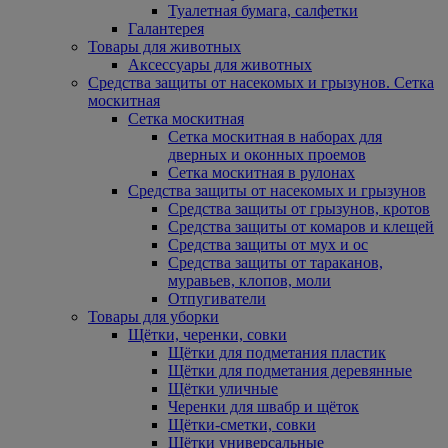
Туалетная бумага, салфетки
Галантерея
Товары для животных
Аксессуары для животных
Средства защиты от насекомых и грызунов. Сетка
москитная
Сетка москитная
Сетка москитная в наборах для
дверных и оконных проемов
Сетка москитная в рулонах
Средства защиты от насекомых и грызунов
Средства защиты от грызунов, кротов
Средства защиты от комаров и клещей
Средства защиты от мух и ос
Средства защиты от тараканов,
муравьев, клопов, моли
Отпугиватели
Товары для уборки
Щётки, черенки, совки
Щётки для подметания пластик
Щётки для подметания деревянные
Щётки уличные
Черенки для швабр и щёток
Щётки-сметки, совки
Щётки универсальные