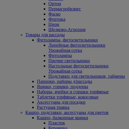
Ортон
Пермагробизнес
Фаско
Фертика
Цион
Щелково-Агрохим
Товары для рассады
Фитолампы, фитосветильники
Линейные фитосветильники
Урожайная сотка
Фитолампы
Прочие светильники
Настольные фитосветильники
Урожайная сотка
Подставки для светильников, таймеры
Парники, наборы д/рассады
Ящики, горшки, поддоны
Наборы, ячейки и горшки торфяные
Таблетки торфяные, кокосовые
Аксессуары для посадки
Растущая травка
Кашпо, подставки, аксессуары для цветов
Кашпо, балконные ящики
Пластик
Керамика