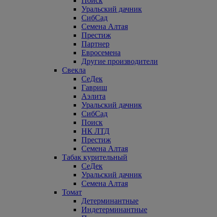
Поиск
Уральский дачник
СибСад
Семена Алтая
Престиж
Партнер
Евросемена
Другие производители
Свекла
СеДек
Гавриш
Аэлита
Уральский дачник
СибСад
Поиск
НК ЛТД
Престиж
Семена Алтая
Табак курительный
СеДек
Уральский дачник
Семена Алтая
Томат
Детерминантные
Индетерминантные