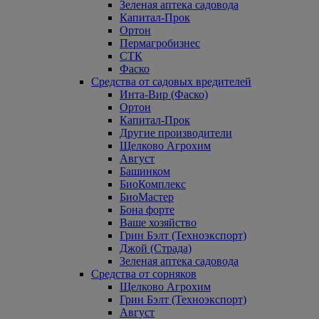
Зеленая аптека садовода
Капитал-Прок
Ортон
Пермагробизнес
СТК
Фаско
Средства от садовых вредителей
Инта-Вир (Фаско)
Ортон
Капитал-Прок
Другие производители
Щелково Агрохим
Август
Башинком
БиоКомплекс
БиоМастер
Бона форте
Ваше хозяйство
Грин Бэлт (Техноэкспорт)
Джой (Страда)
Зеленая аптека садовода
Средства от сорняков
Щелково Агрохим
Грин Бэлт (Техноэкспорт)
Август