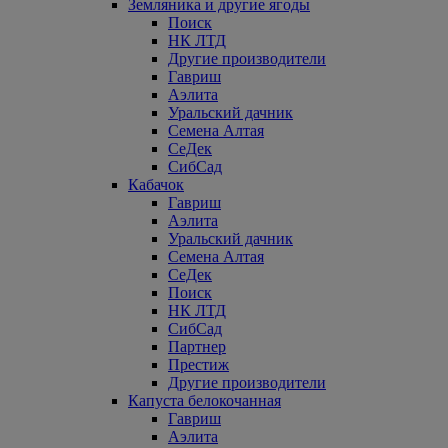
Земляника и другие ягоды
Поиск
НК ЛТД
Другие производители
Гавриш
Аэлита
Уральский дачник
Семена Алтая
СеДек
СибСад
Кабачок
Гавриш
Аэлита
Уральский дачник
Семена Алтая
СеДек
Поиск
НК ЛТД
СибСад
Партнер
Престиж
Другие производители
Капуста белокочанная
Гавриш
Аэлита