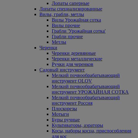
Лопаты саперные
Лопаты специализированные
Вилы, грабли, метлы
Вилы Урожайная сотка
Вилы прочие
Грабли 'Урожайная сотка'
Грабли прочие
Метлы
Черенки
Черенки деревянные
Черенки металлические
Ручки для черенков
Садовый инструмент
Мелкий почвообрабатывающий
инструмент OLOV
Мелкий почвообрабатывающий
инструмент УРОЖАЙНАЯ СОТКА
Мелкий почвообрабатывающий
инструмент Россия
Плоскорезы
Мотыги
Буры ручные
Культиваторы, аэраторы
Косы, наборы косца, приспособления
для кос