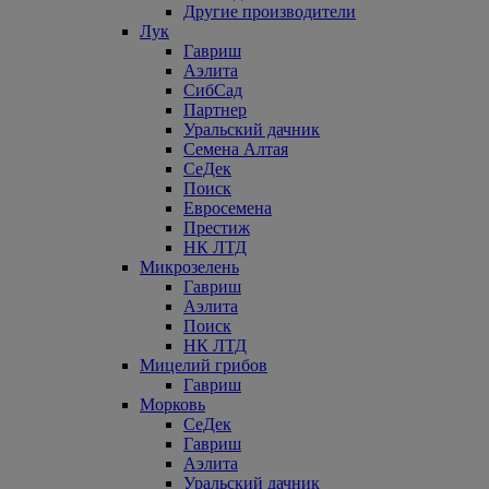
Другие производители
Лук
Гавриш
Аэлита
СибСад
Партнер
Уральский дачник
Семена Алтая
СеДек
Поиск
Евросемена
Престиж
НК ЛТД
Микрозелень
Гавриш
Аэлита
Поиск
НК ЛТД
Мицелий грибов
Гавриш
Морковь
СеДек
Гавриш
Аэлита
Уральский дачник