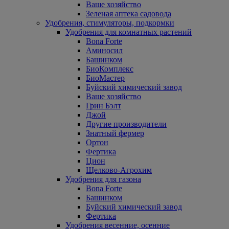
Ваше хозяйство
Зеленая аптека садовода
Удобрения, стимуляторы, подкормки
Удобрения для комнатных растений
Bona Forte
Аминосил
Башинком
БиоКомплекс
БиоМастер
Буйский химический завод
Ваше хозяйство
Грин Бэлт
Джой
Другие производители
Знатный фермер
Ортон
Фертика
Цион
Щелково-Агрохим
Удобрения для газона
Bona Forte
Башинком
Буйский химический завод
Фертика
Удобрения весенние, осенние