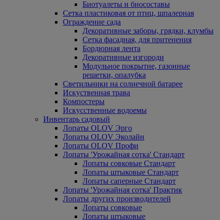
Биотуалеты и биосоставы
Сетка пластиковая от птиц, шпалерная
Ограждение сада
Декоративные заборы, грядки, клумбы
Сетка фасадная, для притенения
Бордюрная лента
Декоративные изгороди
Модульное покрытие, газонные
решетки, опалубка
Светильники на солнечной батарее
Искуственная трава
Компостеры
Искусственные водоемы
Инвентарь садовый
Лопаты OLOV Эрго
Лопаты OLOV Эколайн
Лопаты OLOV Профи
Лопаты 'Урожайная сотка' Стандарт
Лопаты совковые Стандарт
Лопаты штыковые Стандарт
Лопаты саперные Стандарт
Лопаты 'Урожайная сотка' Практик
Лопаты других производителей
Лопаты совковые
Лопаты штыковые