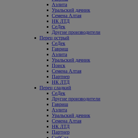
Аэлита
Уральский дачник
Семена Алтая
НК ЛТД
СеДек
Другие производители
Перец острый
СеДек
Гавриш
Аэлита
Уральский дачник
Поиск
Семена Алтая
Партнер
НК ЛТД
Перец сладкий
СеДек
Другие производители
Гавриш
Аэлита
Уральский дачник
Семена Алтая
НК ЛТД
Партнер
СибСад