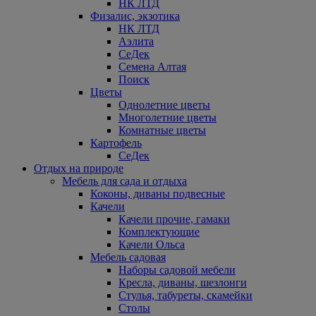
НК ЛТД
Физалис, экзотика
НК ЛТД
Аэлита
СеДек
Семена Алтая
Поиск
Цветы
Однолетние цветы
Многолетние цветы
Комнатные цветы
Картофель
СеДек
Отдых на природе
Мебель для сада и отдыха
Коконы, диваны подвесные
Качели
Качели прочие, гамаки
Комплектующие
Качели Ольса
Мебель садовая
Наборы садовой мебели
Кресла, диваны, шезлонги
Стулья, табуреты, скамейки
Столы