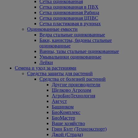
Сетка оцинкованная
Сетка оцинкованная в ПВХ
Сетка оцинкованная Рабица
Сетка оцинкованная ЦПВС
Сетка пластиковая в рулонах
Оцинкованные емкости
Ведра стальные оцинкованные
Баки, канистры, бидоны стальные
оцинкованные
Ванны, тазы стальные оцинкованные
Умывальники оцинкованные
Лейки
Семена и уход за растениями
Средства защиты для растений
Средства от болезней растений
Другие производители
Щелково Агрохим
АгроБиоТехнология
Август
Башинком
БиоКомплекс
БиоМастер
Ваше хозяйство
Грин Бэлт (Техноэкспорт)
Джой (Страда)