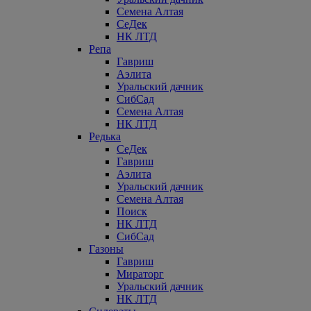
Семена Алтая
СеДек
НК ЛТД
Репа
Гавриш
Аэлита
Уральский дачник
СибСад
Семена Алтая
НК ЛТД
Редька
СеДек
Гавриш
Аэлита
Уральский дачник
Семена Алтая
Поиск
НК ЛТД
СибСад
Газоны
Гавриш
Мираторг
Уральский дачник
НК ЛТД