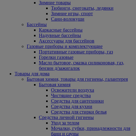
Зимние товары
Тюбинги, снегокаты, ледянки
Зимние игры, спорт
Сани-волокуши
Бассейны
Каркасные бассейны
Надувные бассейны
Аксессуары для бассейнов
Газовые приборы и комплектующие
Портативные газовые приборы, газ
Горелки газовые
Масло бытовое, смазка силиконовая, газ,
бензин д/зажигалок
Товары для дома
Бытовая химия, товары для гигиены, галантерея
Бытовая химия
Освежители воздуха
Чистящие средства
Средства для сантехники
Средства для кухни
Средства для стирки белья
Средства личной гигиены
Уход за телом
Мочалки, губки, принадлежности для
бани и сауны