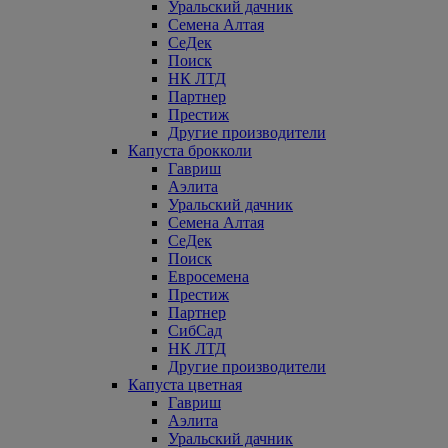
Уральский дачник
Семена Алтая
СеДек
Поиск
НК ЛТД
Партнер
Престиж
Другие производители
Капуста брокколи
Гавриш
Аэлита
Уральский дачник
Семена Алтая
СеДек
Поиск
Евросемена
Престиж
Партнер
СибСад
НК ЛТД
Другие производители
Капуста цветная
Гавриш
Аэлита
Уральский дачник