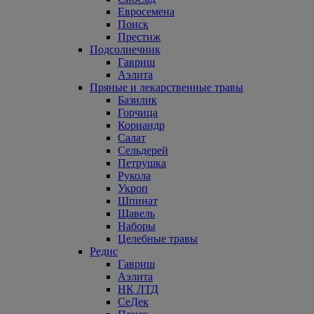
Евросемена
Поиск
Престиж
Подсолнечник
Гавриш
Аэлита
Пряные и лекарственные травы
Базилик
Горчица
Кориандр
Салат
Сельдерей
Петрушка
Рукола
Укроп
Шпинат
Щавель
Наборы
Целебные травы
Редис
Гавриш
Аэлита
НК ЛТД
СеДек