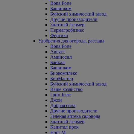
Bona Forte
Башинком
Буйский химический завод
Другие производители
Знатный фермер
Пермагробизнес
Фертика
Удобрения для огорода, рассады
Bona Forte
Август
Аминосил
Байкал
Башинком
Биокомплекс
БиоМастер
Буйский химический завод
Ваше хозяйство
Грин Бэлт
Джой
Добрая сила
Другие производители
Зеленая аптека садовода
Знатный фермер
Капитал прок
Нэст М