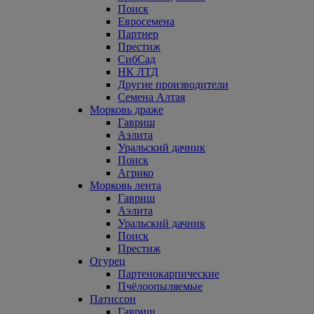
Поиск
Евросемена
Партнер
Престиж
СибСад
НК ЛТД
Другие производители
Семена Алтая
Морковь драже
Гавриш
Аэлита
Уральский дачник
Поиск
Агрико
Морковь лента
Гавриш
Аэлита
Уральский дачник
Поиск
Престиж
Огурец
Партенокарпические
Пчёлоопыляемые
Патиссон
Гавриш