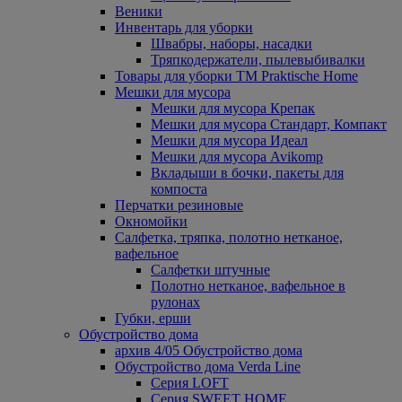
Веники
Инвентарь для уборки
Швабры, наборы, насадки
Тряпкодержатели, пылевыбивалки
Товары для уборки ТМ Praktische Home
Мешки для мусора
Мешки для мусора Крепак
Мешки для мусора Стандарт, Компакт
Мешки для мусора Идеал
Мешки для мусора Avikomp
Вкладыши в бочки, пакеты для
компоста
Перчатки резиновые
Окномойки
Салфетка, тряпка, полотно нетканое,
вафельное
Салфетки штучные
Полотно нетканое, вафельное в
рулонах
Губки, ерши
Обустройство дома
архив 4/05 Обустройство дома
Обустройство дома Verda Line
Серия LOFT
Серия SWEET HOME