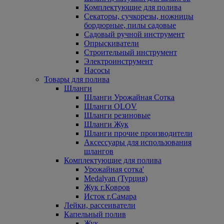
Комплектующие для полива
Секаторы, сучкорезы, ножницы
бордюрные, пилы садовые
Садовый ручной инструмент
Опрыскиватели
Строительный инструмент
Электроинструмент
Насосы
Товары для полива
Шланги
Шланги Урожайная Сотка
Шланги OLOV
Шланги резиновые
Шланги Жук
Шланги прочие производители
Аксессуары для использования
шлангов
Комплектующие для полива
Урожайная сотка'
Medalyan (Турция)
Жук г.Ковров
Исток г.Самара
Лейки, рассеиватели
Капельный полив
Жук