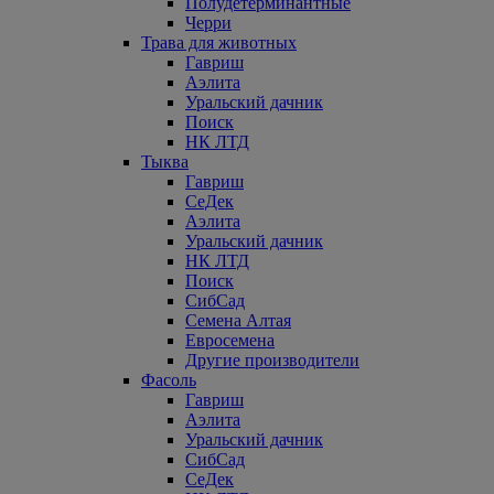
Полудетерминантные
Черри
Трава для животных
Гавриш
Аэлита
Уральский дачник
Поиск
НК ЛТД
Тыква
Гавриш
СеДек
Аэлита
Уральский дачник
НК ЛТД
Поиск
СибСад
Семена Алтая
Евросемена
Другие производители
Фасоль
Гавриш
Аэлита
Уральский дачник
СибСад
СеДек