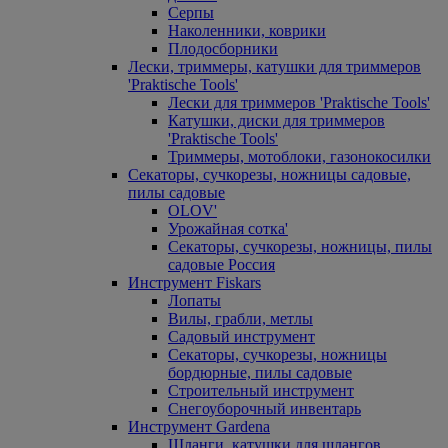
Серпы
Наколенники, коврики
Плодосборники
Лески, триммеры, катушки для триммеров
'Praktische Tools'
Лески для триммеров 'Praktische Tools'
Катушки, диски для триммеров
'Praktische Tools'
Триммеры, мотоблоки, газонокосилки
Секаторы, сучкорезы, ножницы садовые,
пилы садовые
OLOV'
Урожайная сотка'
Секаторы, сучкорезы, ножницы, пилы
садовые Россия
Инструмент Fiskars
Лопаты
Вилы, грабли, метлы
Садовый инструмент
Секаторы, сучкорезы, ножницы
бордюрные, пилы садовые
Строительный инструмент
Снегоуборочный инвентарь
Инструмент Gardena
Шланги, катушки для шлангов