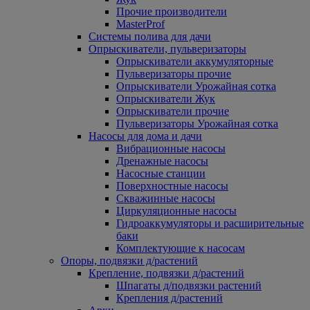
Прочие производители
MasterProf
Системы полива для дачи
Опрыскиватели, пульверизаторы
Опрыскиватели аккумуляторные
Пульверизаторы прочие
Опрыскиватели Урожайная сотка
Опрыскиватели Жук
Опрыскиватели прочие
Пульверизаторы Урожайная сотка
Насосы для дома и дачи
Вибрационные насосы
Дренажные насосы
Насосные станции
Поверхностные насосы
Скважинные насосы
Циркуляционные насосы
Гидроаккумуляторы и расширительные
баки
Комплектующие к насосам
Опоры, подвязки д/растений
Крепление, подвязки д/растений
Шпагаты д/подвязки растений
Крепления д/растений