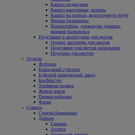
Кашпо подвесные
Кашпо напольные, вазоны
Кашпо на перила, водосточную трубу
Ящики балконные
Кронштейны, держатели д/кашпо,
ящиков балконных
Подставки и аксессуары для цветов
Опоры, шпалеры для цветов
Подставки для цветов напольные
Поддоны для цветов
Грунты
Фертика
Кокосовый субстрат
Буйский химический завод
БиоМастер
Торфяная поляна
Живая земля
Пермагробизнес
Фаско
Семена
Семена балконные
Дайкон
Гавриш
Аэлита
Уральский дачник