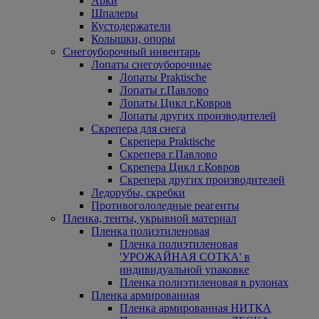
Арки
Шпалеры
Кустодержатели
Колышки, опоры
Снегоуборочный инвентарь
Лопаты снегоуборочные
Лопаты Praktische
Лопаты г.Павлово
Лопаты Цикл г.Ковров
Лопаты других производителей
Скрепера для снега
Скрепера Praktische
Скрепера г.Павлово
Скрепера Цикл г.Ковров
Скрепера других производителей
Ледорубы, скребки
Противогололедные реагенты
Пленка, тенты, укрывной материал
Пленка полиэтиленовая
Пленка полиэтиленовая
'УРОЖАЙНАЯ СОТКА' в
индивидуальной упаковке
Пленка полиэтиленовая в рулонах
Пленка армированная
Пленка армированная НИТКА