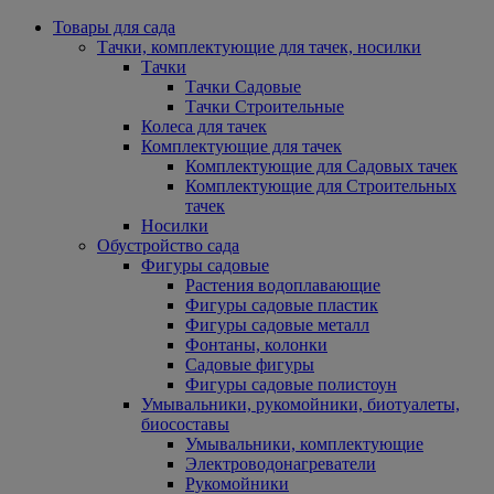
Товары для сада
Тачки, комплектующие для тачек, носилки
Тачки
Тачки Садовые
Тачки Строительные
Колеса для тачек
Комплектующие для тачек
Комплектующие для Садовых тачек
Комплектующие для Строительных
тачек
Носилки
Обустройство сада
Фигуры садовые
Растения водоплавающие
Фигуры садовые пластик
Фигуры садовые металл
Фонтаны, колонки
Садовые фигуры
Фигуры садовые полистоун
Умывальники, рукомойники, биотуалеты,
биосоставы
Умывальники, комплектующие
Электроводонагреватели
Рукомойники