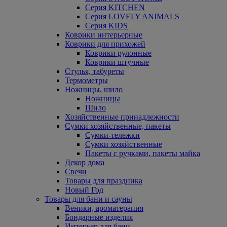
Серия KITCHEN
Серия LOVELY ANIMALS
Серия KIDS
Коврики интерьерные
Коврики для прихожей
Коврики рулонные
Коврики штучные
Стулья, табуреты
Термометры
Ножницы, шило
Ножницы
Шило
Хозяйственные принадлежности
Сумки хозяйственные, пакеты
Сумки-тележки
Сумки хозяйственные
Пакеты с ручками, пакеты майка
Декор дома
Свечи
Товары для праздника
Новый Год
Товары для бани и сауны
Веники, ароматерапия
Бондарные изделия
Интерьер для бани