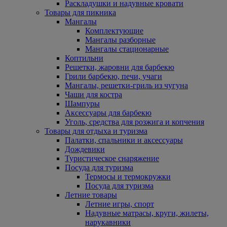
Раскладушки и надувные кровати
Товары для пикника
Мангалы
Комплектующие
Мангалы разборные
Мангалы стационарные
Коптильни
Решетки, жаровни для барбекю
Грили барбекю, печи, учаги
Мангалы, решетки-гриль из чугуна
Чаши для костра
Шампуры
Аксессуары для барбекю
Уголь, средства для розжига и копчения
Товары для отдыха и туризма
Палатки, спальники и аксессуары
Дождевики
Туристическое снаряжение
Посуда для туризма
Термосы и термокружки
Посуда для туризма
Летние товары
Летние игры, спорт
Надувные матрасы, круги, жилеты,
нарукавники