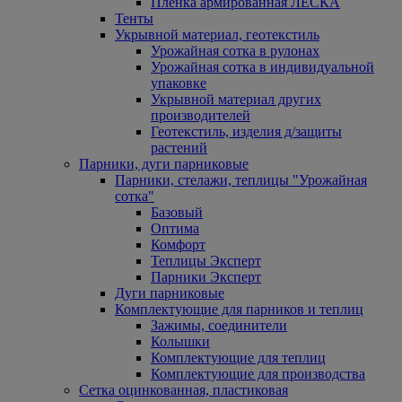
Пленка армированная ЛЕСКА
Тенты
Укрывной материал, геотекстиль
Урожайная сотка в рулонах
Урожайная сотка в индивидуальной
упаковке
Укрывной материал других
производителей
Геотекстиль, изделия д/защиты
растений
Парники, дуги парниковые
Парники, стелажи, теплицы "Урожайная
сотка"
Базовый
Оптима
Комфорт
Теплицы Эксперт
Парники Эксперт
Дуги парниковые
Комплектующие для парников и теплиц
Зажимы, соединители
Колышки
Комплектующие для теплиц
Комплектующие для производства
Сетка оцинкованная, пластиковая