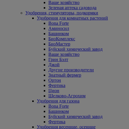
Ваше хозяйство
Зеленая аптека садовода
Удобрения, стимуляторы, подкормки
Удобрения для комнатных растений
Bona Forte
Аминосил
Башинком
БиоКомплекс
БиоМастер
Буйский химический завод
Ваше хозяйство
Грин Бэлт
Джой
Другие производители
Знатный фермер
Ортон
Фертика
Цион
Щелково-Агрохим
Удобрения для газона
Bona Forte
Башинком
Буйский химический завод
Фертика
Удобрения весенние, осенние