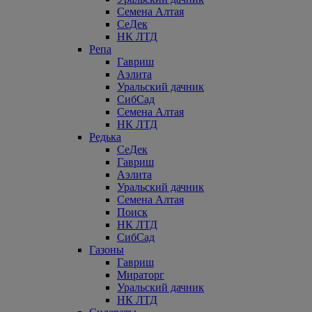
Семена Алтая
СеДек
НК ЛТД
Репа
Гавриш
Аэлита
Уральский дачник
СибСад
Семена Алтая
НК ЛТД
Редька
СеДек
Гавриш
Аэлита
Уральский дачник
Семена Алтая
Поиск
НК ЛТД
СибСад
Газоны
Гавриш
Мираторг
Уральский дачник
НК ЛТД