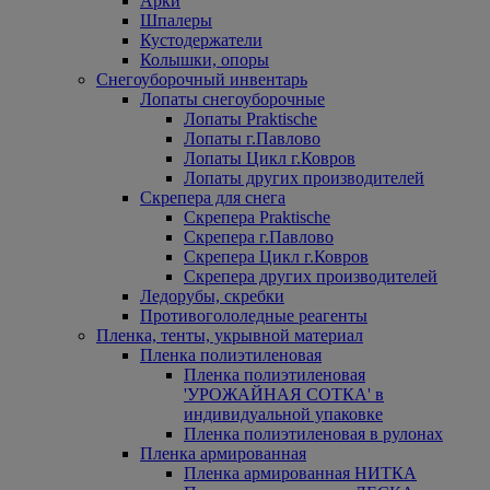
Арки
Шпалеры
Кустодержатели
Колышки, опоры
Снегоуборочный инвентарь
Лопаты снегоуборочные
Лопаты Praktische
Лопаты г.Павлово
Лопаты Цикл г.Ковров
Лопаты других производителей
Скрепера для снега
Скрепера Praktische
Скрепера г.Павлово
Скрепера Цикл г.Ковров
Скрепера других производителей
Ледорубы, скребки
Противогололедные реагенты
Пленка, тенты, укрывной материал
Пленка полиэтиленовая
Пленка полиэтиленовая
'УРОЖАЙНАЯ СОТКА' в
индивидуальной упаковке
Пленка полиэтиленовая в рулонах
Пленка армированная
Пленка армированная НИТКА