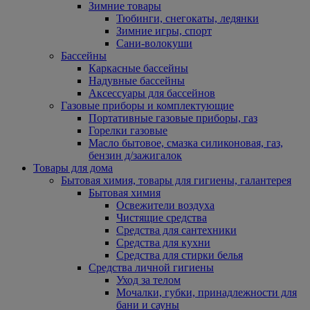
Зимние товары
Тюбинги, снегокаты, ледянки
Зимние игры, спорт
Сани-волокуши
Бассейны
Каркасные бассейны
Надувные бассейны
Аксессуары для бассейнов
Газовые приборы и комплектующие
Портативные газовые приборы, газ
Горелки газовые
Масло бытовое, смазка силиконовая, газ,
бензин д/зажигалок
Товары для дома
Бытовая химия, товары для гигиены, галантерея
Бытовая химия
Освежители воздуха
Чистящие средства
Средства для сантехники
Средства для кухни
Средства для стирки белья
Средства личной гигиены
Уход за телом
Мочалки, губки, принадлежности для
бани и сауны