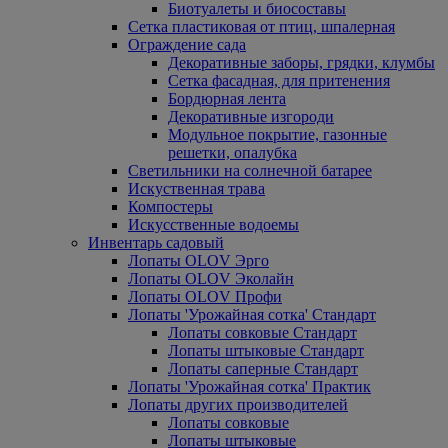
Биотуалеты и биосоставы
Сетка пластиковая от птиц, шпалерная
Ограждение сада
Декоративные заборы, грядки, клумбы
Сетка фасадная, для притенения
Бордюрная лента
Декоративные изгороди
Модульное покрытие, газонные
решетки, опалубка
Светильники на солнечной батарее
Искуственная трава
Компостеры
Искусственные водоемы
Инвентарь садовый
Лопаты OLOV Эрго
Лопаты OLOV Эколайн
Лопаты OLOV Профи
Лопаты 'Урожайная сотка' Стандарт
Лопаты совковые Стандарт
Лопаты штыковые Стандарт
Лопаты саперные Стандарт
Лопаты 'Урожайная сотка' Практик
Лопаты других производителей
Лопаты совковые
Лопаты штыковые