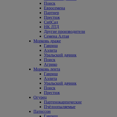
Поиск
Евросемена
Партнер
Престиж
СибСад
НК ЛТД
Другие производители
Семена Алтая
Морковь драже
Гавриш
Аэлита
Уральский дачник
Поиск
Агрико
Морковь лента
Гавриш
Аэлита
Уральский дачник
Поиск
Престиж
Огурец
Партенокарпические
Пчёлоопыляемые
Патиссон
Гавриш