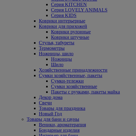
Серия KITCHEN
Серия LOVELY ANIMALS
Серия KIDS
Коврики интерьерные
Коврики для прихожей
Коврики рулонные
Коврики штучные
Стулья, табуреты
Термометры
Ножницы, шило
Ножницы
Шило
Хозяйственные принадлежности
Сумки хозяйственные, пакеты
Сумки-тележки
Сумки хозяйственные
Пакеты с ручками, пакеты майка
Декор дома
Свечи
Товары для праздника
Новый Год
Товары для бани и сауны
Веники, ароматерапия
Бондарные изделия
Интерьер для бани