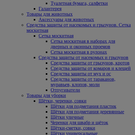
Туалетная бумага, салфетки
Галантерея
Товары для животных
Аксессуары для животных
Средства защиты от насекомых и грызунов. Сетка
москитная
Сетка москитная
Сетка москитная в наборах для
дверных и оконных проемов
Сетка москитная в рулонах
Средства защиты от насекомых и грызунов
Средства защиты от грызунов, кротов
Средства защиты от комаров и клещей
Средства защиты от мух и ос
Средства защиты от тараканов,
муравьев, клопов, моли
Отпугиватели
Товары для уборки
Щётки, черенки, совки
Щётки для подметания пластик
Щётки для подметания деревянные
Щётки уличные
Черенки для швабр и щёток
Щётки-сметки, совки
Щётки универсальные