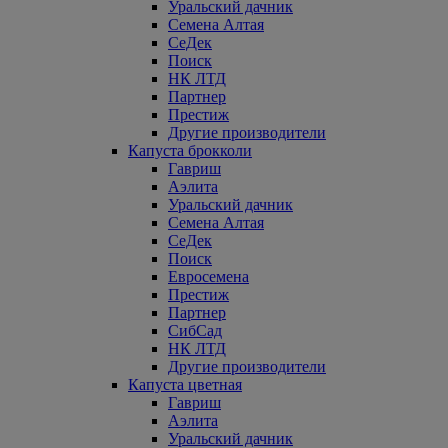
Уральский дачник
Семена Алтая
СеДек
Поиск
НК ЛТД
Партнер
Престиж
Другие производители
Капуста брокколи
Гавриш
Аэлита
Уральский дачник
Семена Алтая
СеДек
Поиск
Евросемена
Престиж
Партнер
СибСад
НК ЛТД
Другие производители
Капуста цветная
Гавриш
Аэлита
Уральский дачник