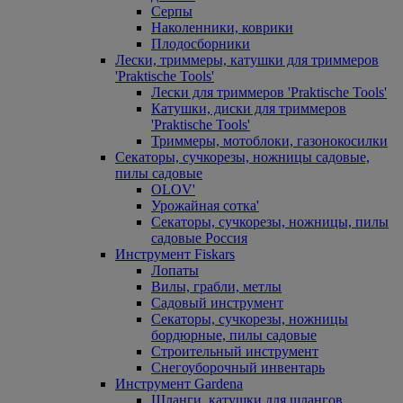
Серпы
Наколенники, коврики
Плодосборники
Лески, триммеры, катушки для триммеров
'Praktische Tools'
Лески для триммеров 'Praktische Tools'
Катушки, диски для триммеров
'Praktische Tools'
Триммеры, мотоблоки, газонокосилки
Секаторы, сучкорезы, ножницы садовые,
пилы садовые
OLOV'
Урожайная сотка'
Секаторы, сучкорезы, ножницы, пилы
садовые Россия
Инструмент Fiskars
Лопаты
Вилы, грабли, метлы
Садовый инструмент
Секаторы, сучкорезы, ножницы
бордюрные, пилы садовые
Строительный инструмент
Снегоуборочный инвентарь
Инструмент Gardena
Шланги, катушки для шлангов