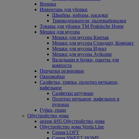
Веники
Инвентарь для уборки
Швабры, наборы, насадки
Тряпкодержатели, пылевыбивалки
Товары для уборки ТМ Praktische Home
Мешки для мусора
Мешки для мусора Крепак
Мешки для мусора Стандарт, Компакт
Мешки для мусора Идеал
Мешки для мусора Avikomp
Вкладыши в бочки, пакеты для
компоста
Перчатки резиновые
Окномойки
Салфетка, тряпка, полотно нетканое,
вафельное
Салфетки штучные
Полотно нетканое, вафельное в
рулонах
Губки, ерши
Обустройство дома
архив 4/05 Обустройство дома
Обустройство дома Verda Line
Серия LOFT
Серия SWEET HOME