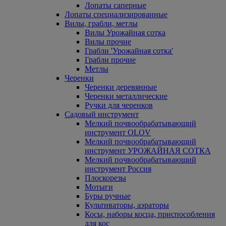
Лопаты саперные
Лопаты специализированные
Вилы, грабли, метлы
Вилы Урожайная сотка
Вилы прочие
Грабли 'Урожайная сотка'
Грабли прочие
Метлы
Черенки
Черенки деревянные
Черенки металлические
Ручки для черенков
Садовый инструмент
Мелкий почвообрабатывающий
инструмент OLOV
Мелкий почвообрабатывающий
инструмент УРОЖАЙНАЯ СОТКА
Мелкий почвообрабатывающий
инструмент Россия
Плоскорезы
Мотыги
Буры ручные
Культиваторы, аэраторы
Косы, наборы косца, приспособления
для кос