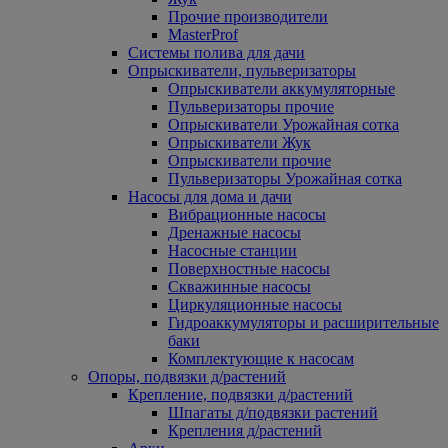
Прочие производители
MasterProf
Системы полива для дачи
Опрыскиватели, пульверизаторы
Опрыскиватели аккумуляторные
Пульверизаторы прочие
Опрыскиватели Урожайная сотка
Опрыскиватели Жук
Опрыскиватели прочие
Пульверизаторы Урожайная сотка
Насосы для дома и дачи
Вибрационные насосы
Дренажные насосы
Насосные станции
Поверхностные насосы
Скважинные насосы
Циркуляционные насосы
Гидроаккумуляторы и расширительные
баки
Комплектующие к насосам
Опоры, подвязки д/растений
Крепление, подвязки д/растений
Шпагаты д/подвязки растений
Крепления д/растений