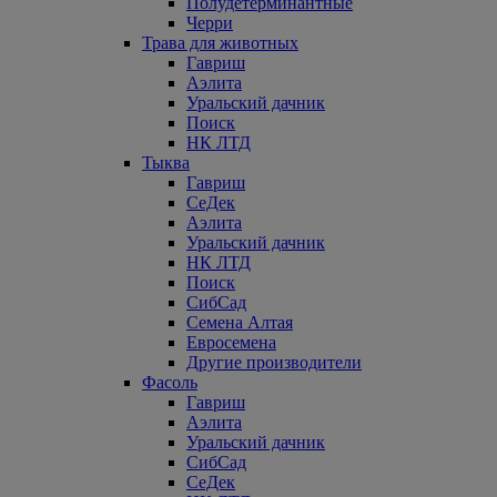
Полудетерминантные
Черри
Трава для животных
Гавриш
Аэлита
Уральский дачник
Поиск
НК ЛТД
Тыква
Гавриш
СеДек
Аэлита
Уральский дачник
НК ЛТД
Поиск
СибСад
Семена Алтая
Евросемена
Другие производители
Фасоль
Гавриш
Аэлита
Уральский дачник
СибСад
СеДек