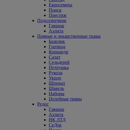
Евросемена
Поиск
Престиж
Подсолнечник
Гавриш
Аэлита
Пряные и лекарственные травы
Базилик
Горчица
Кориандр
Салат
Сельдерей
Петрушка
Рукола
Укроп
Шпинат
Щавель
Наборы
Целебные травы
Редис
Гавриш
Аэлита
НК ЛТД
СеДек