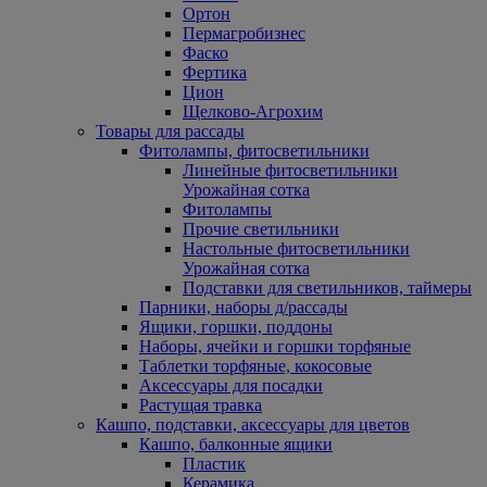
Ортон
Пермагробизнес
Фаско
Фертика
Цион
Щелково-Агрохим
Товары для рассады
Фитолампы, фитосветильники
Линейные фитосветильники
Урожайная сотка
Фитолампы
Прочие светильники
Настольные фитосветильники
Урожайная сотка
Подставки для светильников, таймеры
Парники, наборы д/рассады
Ящики, горшки, поддоны
Наборы, ячейки и горшки торфяные
Таблетки торфяные, кокосовые
Аксессуары для посадки
Растущая травка
Кашпо, подставки, аксессуары для цветов
Кашпо, балконные ящики
Пластик
Керамика