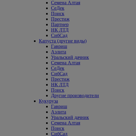
Семена Алтая
СеДек
Поиск
Престиж
Партнер
НК ЛТД
СибСад
Капуста (другие виды)
Гавриш
Аэлита
Уральский дачник
Семена Алтая
СеДек
СибСад
Престиж
НК ЛТД
Поиск
Другие производители
Кукуруза
Гавриш
Аэлита
Уральский дачник
Семена Алтая
Поиск
СибСад