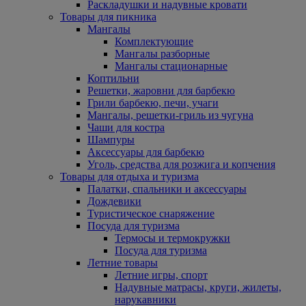
Раскладушки и надувные кровати
Товары для пикника
Мангалы
Комплектующие
Мангалы разборные
Мангалы стационарные
Коптильни
Решетки, жаровни для барбекю
Грили барбекю, печи, учаги
Мангалы, решетки-гриль из чугуна
Чаши для костра
Шампуры
Аксессуары для барбекю
Уголь, средства для розжига и копчения
Товары для отдыха и туризма
Палатки, спальники и аксессуары
Дождевики
Туристическое снаряжение
Посуда для туризма
Термосы и термокружки
Посуда для туризма
Летние товары
Летние игры, спорт
Надувные матрасы, круги, жилеты,
нарукавники