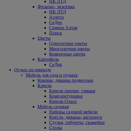
НК ЛТД
Физалис, экзотика
НК ЛТД
Аэлита
СеДек
Семена Алтая
Поиск
Цветы
Однолетние цветы
Многолетние цветы
Комнатные цветы
Картофель
СеДек
Отдых на природе
Мебель для сада и отдыха
Коконы, диваны подвесные
Качели
Качели прочие, гамаки
Комплектующие
Качели Ольса
Мебель садовая
Наборы садовой мебели
Кресла, диваны, шезлонги
Стулья, табуреты, скамейки
Столы