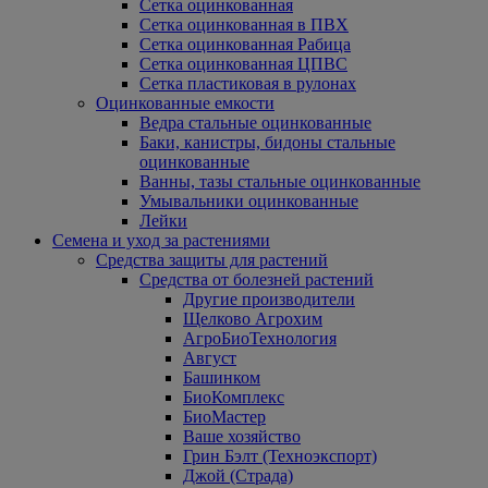
Сетка оцинкованная
Сетка оцинкованная в ПВХ
Сетка оцинкованная Рабица
Сетка оцинкованная ЦПВС
Сетка пластиковая в рулонах
Оцинкованные емкости
Ведра стальные оцинкованные
Баки, канистры, бидоны стальные
оцинкованные
Ванны, тазы стальные оцинкованные
Умывальники оцинкованные
Лейки
Семена и уход за растениями
Средства защиты для растений
Средства от болезней растений
Другие производители
Щелково Агрохим
АгроБиоТехнология
Август
Башинком
БиоКомплекс
БиоМастер
Ваше хозяйство
Грин Бэлт (Техноэкспорт)
Джой (Страда)