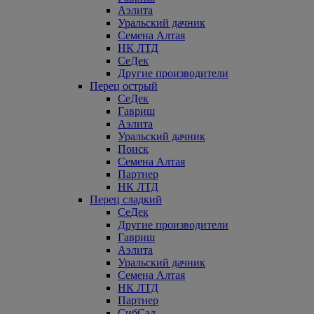
Аэлита
Уральский дачник
Семена Алтая
НК ЛТД
СеДек
Другие производители
Перец острый
СеДек
Гавриш
Аэлита
Уральский дачник
Поиск
Семена Алтая
Партнер
НК ЛТД
Перец сладкий
СеДек
Другие производители
Гавриш
Аэлита
Уральский дачник
Семена Алтая
НК ЛТД
Партнер
СибСад