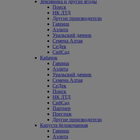
Земляника и другие ягоды
Поиск
НК ЛТД
Другие производители
Гавриш
Аэлита
Уральский дачник
Семена Алтая
СеДек
СибСад
Кабачок
Гавриш
Аэлита
Уральский дачник
Семена Алтая
СеДек
Поиск
НК ЛТД
СибСад
Партнер
Престиж
Другие производители
Капуста белокочанная
Гавриш
Аэлита