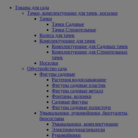
Товары для сада
Тачки, комплектующие для тачек, носилки
Тачки
Тачки Садовые
Тачки Строительные
Колеса для тачек
Комплектующие для тачек
Комплектующие для Садовых тачек
Комплектующие для Строительных
тачек
Носилки
Обустройство сада
Фигуры садовые
Растения водоплавающие
Фигуры садовые пластик
Фигуры садовые металл
Фонтаны, колонки
Садовые фигуры
Фигуры садовые полистоун
Умывальники, рукомойники, биотуалеты,
биосоставы
Умывальники, комплектующие
Электроводонагреватели
Рукомойники