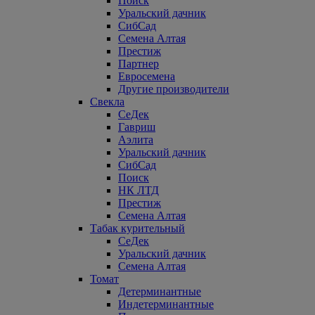
Поиск
Уральский дачник
СибСад
Семена Алтая
Престиж
Партнер
Евросемена
Другие производители
Свекла
СеДек
Гавриш
Аэлита
Уральский дачник
СибСад
Поиск
НК ЛТД
Престиж
Семена Алтая
Табак курительный
СеДек
Уральский дачник
Семена Алтая
Томат
Детерминантные
Индетерминантные