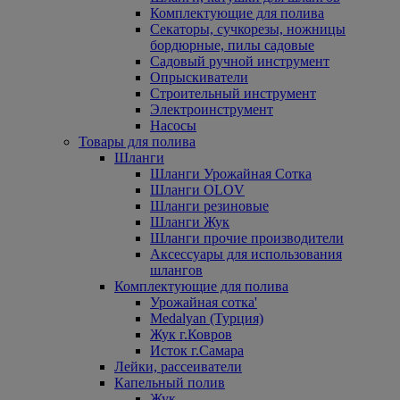
Комплектующие для полива
Секаторы, сучкорезы, ножницы
бордюрные, пилы садовые
Садовый ручной инструмент
Опрыскиватели
Строительный инструмент
Электроинструмент
Насосы
Товары для полива
Шланги
Шланги Урожайная Сотка
Шланги OLOV
Шланги резиновые
Шланги Жук
Шланги прочие производители
Аксессуары для использования
шлангов
Комплектующие для полива
Урожайная сотка'
Medalyan (Турция)
Жук г.Ковров
Исток г.Самара
Лейки, рассеиватели
Капельный полив
Жук