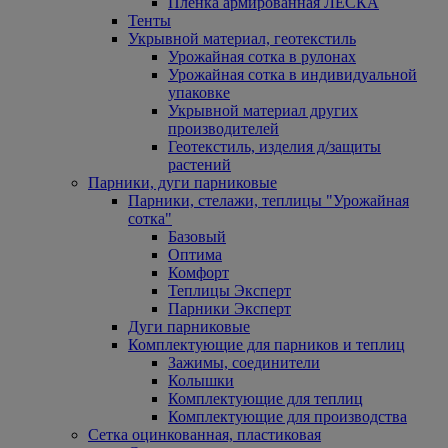
Пленка армированная ЛЕСКА
Тенты
Укрывной материал, геотекстиль
Урожайная сотка в рулонах
Урожайная сотка в индивидуальной
упаковке
Укрывной материал других
производителей
Геотекстиль, изделия д/защиты
растений
Парники, дуги парниковые
Парники, стелажи, теплицы "Урожайная
сотка"
Базовый
Оптима
Комфорт
Теплицы Эксперт
Парники Эксперт
Дуги парниковые
Комплектующие для парников и теплиц
Зажимы, соединители
Колышки
Комплектующие для теплиц
Комплектующие для производства
Сетка оцинкованная, пластиковая