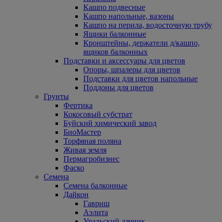
Кашпо подвесные
Кашпо напольные, вазоны
Кашпо на перила, водосточную трубу
Ящики балконные
Кронштейны, держатели д/кашпо,
ящиков балконных
Подставки и аксессуары для цветов
Опоры, шпалеры для цветов
Подставки для цветов напольные
Поддоны для цветов
Грунты
Фертика
Кокосовый субстрат
Буйский химический завод
БиоМастер
Торфяная поляна
Живая земля
Пермагробизнес
Фаско
Семена
Семена балконные
Дайкон
Гавриш
Аэлита
Уральский дачник