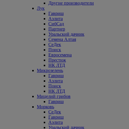
Другие производители
Лук
Гавриш
Аэлита
СибСад
Партнер
Уральский дачник
Семена Алтая
СеДек
Поиск
Евросемена
Престиж
НК ЛТД
Микрозелень
Гавриш
Аэлита
Поиск
НК ЛТД
Мицелий грибов
Гавриш
Морковь
СеДек
Гавриш
Аэлита
Уральский дачник